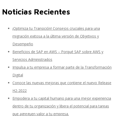
Noticias Recientes
SAP SuccessFactors Training Education
¡Optimiza tu Transición! Consejos cruciales para una
migración exitosa a la última versión de Objetivos y
Express Packages
Desempeño
Beneficios de SAP en AWS – Porqué SAP sobre AWS y
Servicios Administrados
Soporte SuccessFactors
Impulsa a tu empresa a formar parte de la Transformación
Digital
Conoce las nuevas mejoras que contiene el nuevo Release
SAP Time & Attendance by Workforce Software
H2-2022
Empodera a tu capital humano para una mejor experiencia
dentro de tu organización y libera el potencial para tareas
SAP Time and Attendance
que agreguen valor a tu empresa.