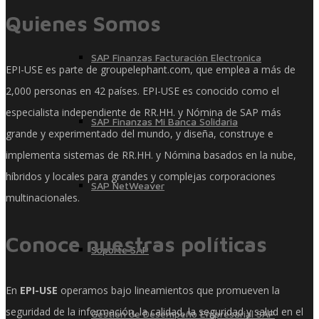
Quienes Somos
SAP Finanzas Facturación Electronica
EPI-USE es parte de groupelephant.com, que emplea a más de
2,000 personas en 42 países. EPI-USE es conocido como el
especialista independiente de RR.HH. y Nómina de SAP más
SAP Finanzas Mi Banca Solidaria
grande y experimentado del mundo, y diseña, construye e
implementa sistemas de RR.HH. y Nómina basados ​​en la nube,
híbridos y locales para grandes y complejas corporaciones
SAP NetWeaver
multinacionales.
Conoce nuestras políticas
Soporte SAP
En
EPI-USE
operamos bajo lineamientos que promueven la
seguridad de la información, la calidad, la seguridad y salud en el
Gestión de Desempeño Empresarial SAP