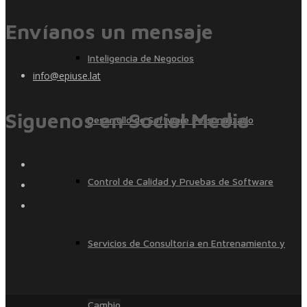
Envíanos un mensaje
Inteligencia de Negocios
info@epiuse.lat
Siguenos en Social Media
Desarrollo de Software Personalizado
Control de Calidad y Pruebas de Software
Servicios de Consultoría en Entrenamiento y
Cambio