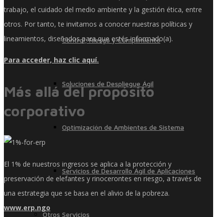
trabajo, el cuidado del medio ambiente y la gestión ética, entre
otros. Por tanto, te invitamos a conocer nuestras políticas y
lineamientos, diseñados para que estés informado(a).
Control, Riesgo y Cumplimiento
Para acceder, haz clic aquí.
Soluciones de Despliegue Ágil
Más allá del propósito
corporativo
Optimización de Ambientes de Sistema
El 1% de nuestros ingresos se aplica a la protección y
Servicios de Desarrollo Ágil de Aplicaciones
preservación de elefantes y rinocerontes en riesgo, a través de
una estrategia que se basa en el alivio de la pobreza.
www.erp.ngo
Otros Servicios