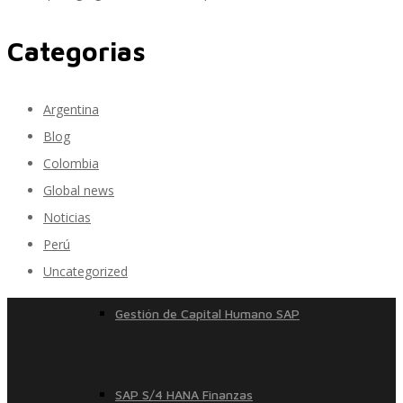
Categorias
SAP Travel OnDemand
Argentina
Blog
Cloud Conveyer
Colombia
Global news
Noticias
SAP Onpremise Servicios y Productos
Perú
Uncategorized
Gestión de Capital Humano SAP
SAP S/4 HANA Finanzas