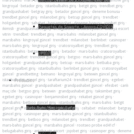
mars-bahis
·
mars-bahis giriş
·
baywin
·
betgoo güncel giriş
·
betsmove giriş
·
kingroyal
·
betador giriş
·
istanbulbahis giriş
·
betgit giriş
·
trendbet giriş
·
grandpashabet
·
betgray giriş
·
betador güncel giriş
·
deneme bonusu
·
trendbet güncel giriş
·
milanobet giriş
·
betcup güncel giriş
·
trendbet
·
holiganbet giriş
·
sahabet
·
benjaminsbet
·
deneme bonusu
·
jojobet giriş
·
Paquetes de Soporte - Apoyo COVID19
ikimisli
·
grandpashabet giriş
·
belugabahis
·
cratosroyalbet
·
antalya escort
vitrin
·
trendbet
·
trendbet giriş
·
mars-bahis
·
milanobet güncel giriş
·
marsbahis
·
kingroyal güncel
·
trendbet
·
milanobet
·
berlinbet
·
casinoper
·
mars-bahis giriş
·
kingroyal giriş
·
cratosroyalbet giriş
·
trendbet giriş
·
istanbulbahis
·
betgar güncel giriş
·
betador
·
mars-bahis
·
cratosroyalbet
·
EPIBot
cratosroyalbet
·
trendbet güncel giriş
·
betgoo
·
mars-bahis güncel giriş
·
holiganbet
·
grandpashabet giriş
·
betcup
·
mars-bahis
·
betbaba giriş
·
cratosroyalbet giriş
·
istanbulbahis
·
berlinbet güncel giriş
·
cratosroyalbet
güncel
·
grandbetting
·
betnano
·
kingroyal giriş
·
betewin güncel giriş
·
istanbulbahis güncel giriş
·
taraftarium24
·
trendbet güncel giriş
·
egebet
·
Productos
marsbahis güncel
·
grandpashabet
·
grandpashabet güncel
·
efesbet
·
canlı
maç izle
·
betgoo giriş
·
betewin
·
grandpashabet giriş
·
taksimbet giriş
·
egebet giriş
·
casinoper
·
benjaminsbet giriş
·
rekabet güncel giriş
·
marsbahis
·
betboo güncel giriş
·
istanbulbahis giriş
·
mars-bahis
·
betgit
Data Sync Manager Suite
güncel giriş
·
istanbulbahis giriş
·
rekabet giriş
·
celtabet
·
milanobet
·
betgray
güncel giriş
·
casinoper giriş
·
mars-bahis güncel giriş
·
istanbulbahis
·
trendbet giriş
·
betboo giriş
·
milanobet giriş
·
trendbet
·
grandpashabet
·
mars-bahis güncel giriş
·
marsbahis güncel
·
rootseo probe ed41cf
·
belugabahis giriş
·
antalya vip escort
·
jojobet giriş
·
casinoper giriş
·
deneme