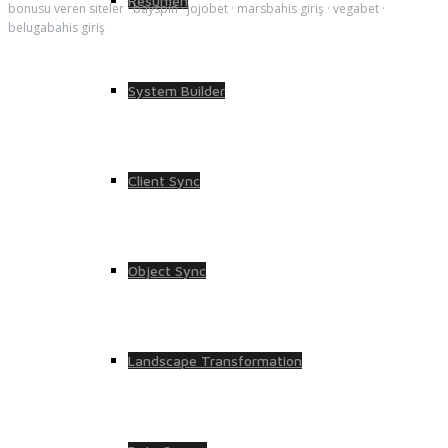
Resumen
bonusu veren siteler
·
bayspin
·
jojobet
·
marsbahis giriş
·
vegabet
·
belugabahis giriş
System Builder
Client Sync
Object Sync
Landscape Transformation