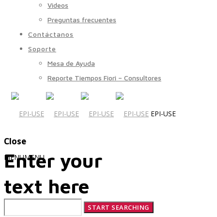
Videos
Preguntas frecuentes
Contáctanos
Soporte
Mesa de Ayuda
Reporte Tiempos Fiori – Consultores
EPI-USE
Close
Enter your
MENU
MENU
text here
Quiénes Somos