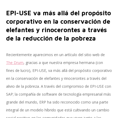
EPI-USE va más allá del propósito
Implementación SAP SuccessFactors
corporativo en la conservación de
elefantes y rinocerontes a través
de la reducción de la pobreza
Implementación Nómina Cloud Sap
Recientemente aparecimos en un artículo del sitio web de
The Drum
, gracias a que nuestra empresa hermana (con
SAP SuccessFactors Employee Central
fines de lucro), EPI-USE, va más allá del propósito corporativo
en la conservación de elefantes y rinocerontes a través del
alivio de la pobreza. A través del compromiso de EPI-USE con
Implementación Employee Central Payroll
SAP; la compañía de software de tecnología empresarial más
grande del mundo, ERP ha sido reconocido como una parte
integral de un modelo híbrido que está cultivando un cambio
Learning and Development
social positivo en las comunidades que viven junto a las