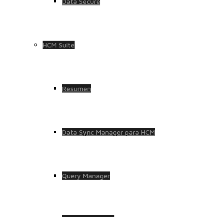
Data Secure
HCM Suite
Resumen
Data Sync Manager para HCM
Query Manager