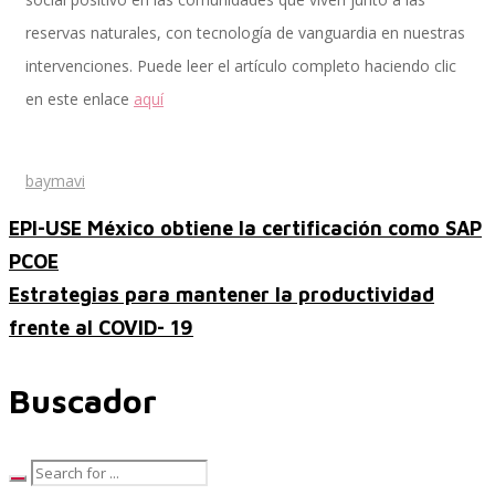
reservas naturales, con tecnología de vanguardia en nuestras
intervenciones. Puede leer el artículo completo haciendo clic
Performance and Goals
en este enlace
aquí
baymavi
Recruiting and Onboarding
EPI-USE México obtiene la certificación como SAP
PCOE
SAP JAM
Estrategias para mantener la productividad
frente al COVID- 19
Look & Feel SAP SuccessFactors
Buscador
Firma Electrónica con DocuSign