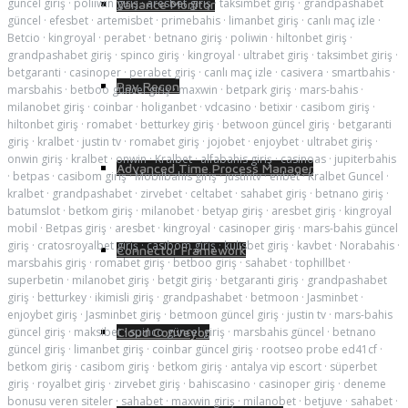
güncel giriş
·
poliiwin giriş
·
aresbet giriş
·
taksimbet giriş
·
grandpashabet
Variance Monitor
güncel
·
efesbet
·
artemisbet
·
primebahis
·
limanbet giriş
·
canlı maç izle
·
Betcio
·
kingroyal
·
perabet
·
betnano giriş
·
poliwin
·
hiltonbet giriş
·
grandpashabet giriş
·
spinco giriş
·
kingroyal
·
ultrabet giriş
·
taksimbet giriş
·
betgaranti
·
casinoper
·
perabet giriş
·
canlı maç izle
·
casivera
·
smartbahis
·
Pay Recon
marsbahis
·
betboo güncel giriş
·
maxwin
·
betpark giriş
·
mars-bahis
·
milanobet giriş
·
coinbar
·
holiganbet
·
vdcasino
·
betixir
·
casibom giriş
·
hiltonbet giriş
·
romabet
·
betturkey giriş
·
betwoon güncel giriş
·
betgaranti
giriş
·
kralbet
·
justin tv
·
romabet giriş
·
jojobet
·
enjoybet
·
ultrabet giriş
·
onwin giriş
·
kralbet
·
onwin
·
Kralbet
·
alfabahis giriş
·
casinoas
·
jupiterbahis
Advanced Time Process Manager
·
betpas
·
casibom giriş
·
Mobilbahis giriş
·
justintv
·
enbet
·
Kralbet Guncel
·
kralbet
·
grandpashabet
·
zirvebet
·
celtabet
·
sahabet giriş
·
betnano giriş
·
batumslot
·
betkom giriş
·
milanobet
·
betyap giriş
·
aresbet giriş
·
kingroyal
mobil
·
Betpas giriş
·
aresbet
·
kingroyal
·
casinoper giriş
·
mars-bahis güncel
giriş
·
cratosroyalbet giriş
·
casibom giriş
·
kulisbet giriş
·
kavbet
·
Norabahis
·
Connector Framework
marsbahis giriş
·
romabet giriş
·
betboo giriş
·
sahabet
·
tophillbet
·
superbetin
·
milanobet giriş
·
betgit giriş
·
betgaranti giriş
·
grandpashabet
giriş
·
betturkey
·
ikimisli giriş
·
grandpashabet
·
betmoon
·
Jasminbet
·
enjoybet giriş
·
Jasminbet giriş
·
betmoon güncel giriş
·
justin tv
·
mars-bahis
güncel giriş
·
maksibet
·
spinco güncel giriş
·
marsbahis güncel
·
betnano
Cloud Conveyor
güncel giriş
·
limanbet giriş
·
coinbar güncel giriş
·
rootseo probe ed41cf
·
betkom giriş
·
casibom giriş
·
betkom giriş
·
antalya vip escort
·
süperbet
giriş
·
royalbet giriş
·
zirvebet giriş
·
bahiscasino
·
casinoper giriş
·
deneme
bonusu veren siteler
·
sahabet
·
maxwin giriş
·
milanobet
·
betjuve
·
sahabet
·