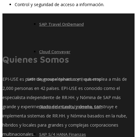
Control y seguridad de acceso a información.
SAP Travel OnDemand
Cloud Conveyer
Quienes Somos
EPI-USE es parte de groupelephant.com, que emplea a más de
SAP Onpremise Servicios y Productos
2,000 personas en 42 países. EPI-USE es conocido como el
especialista independiente de RR.HH. y Nómina de SAP más
grande y experimentado del mundo, y diseña, construye e
Gestión de Capital Humano SAP
implementa sistemas de RR.HH. y Nómina basados ​​en la nube,
híbridos y locales para grandes y complejas corporaciones
multinacionales.
SAP S/4 HANA Finanzas