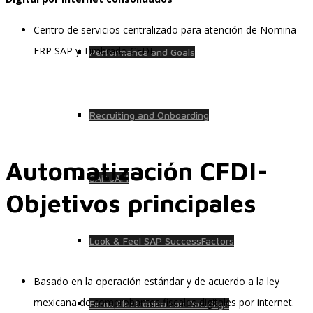
Centro de servicios centralizado para atención de Nomina
ERP SAP y Timbrado CFDI.
Performance and Goals
Recruiting and Onboarding
Automatización CFDI-
SAP JAM
Objetivos principales
Look & Feel SAP SuccessFactors
Basado en la operación estándar y de acuerdo a la ley
mexicana de comprobantes fiscales digitales por internet.
Firma Electrónica con DocuSign