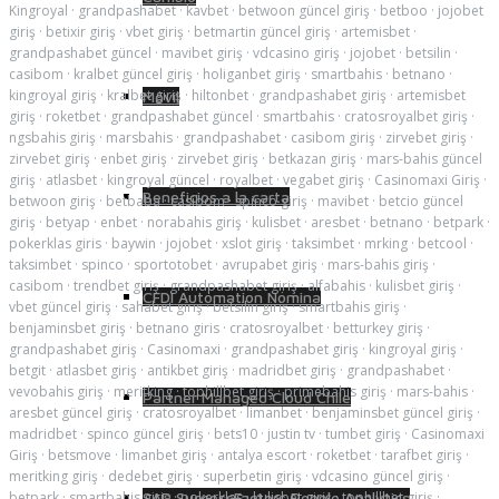
Kingroyal
·
grandpashabet
·
kavbet
·
betwoon güncel giriş
·
betboo
·
jojobet
giriş
·
betixir giriş
·
vbet giriş
·
betmartin güncel giriş
·
artemisbet
·
grandpashabet güncel
·
mavibet giriş
·
vdcasino giriş
·
jojobet
·
betsilin
·
casibom
·
kralbet güncel giriş
·
holiganbet giriş
·
smartbahis
·
betnano
·
kingroyal giriş
·
kralbet giriş
·
hiltonbet
·
grandpashabet giriş
·
artemisbet
Móvil
giriş
·
roketbet
·
grandpashabet güncel
·
smartbahis
·
cratosroyalbet giriş
·
ngsbahis giriş
·
marsbahis
·
grandpashabet
·
casibom giriş
·
zirvebet giriş
·
zirvebet giriş
·
enbet giriş
·
zirvebet giriş
·
betkazan giriş
·
mars-bahis güncel
giriş
·
atlasbet
·
kingroyal güncel
·
royalbet
·
vegabet giriş
·
Casinomaxi Giriş
·
Beneficios a la carta
betwoon giriş
·
betbaba
·
casibom
·
spinco giriş
·
mavibet
·
betcio güncel
giriş
·
betyap
·
enbet
·
norabahis giriş
·
kulisbet
·
aresbet
·
betnano
·
betpark
·
pokerklas giris
·
baywin
·
jojobet
·
xslot giriş
·
taksimbet
·
mrking
·
betcool
·
taksimbet
·
spinco
·
sportotobet
·
avrupabet giriş
·
mars-bahis giriş
·
casibom
·
trendbet giriş
·
grandpashabet giriş
·
alfabahis
·
kulisbet giriş
·
CFDI Automation Nómina
vbet güncel giriş
·
sahabet giriş
·
betsilin giriş
·
smartbahis giriş
·
benjaminsbet giriş
·
betnano giris
·
cratosroyalbet
·
betturkey giriş
·
grandpashabet giriş
·
Casinomaxi
·
grandpashabet giriş
·
kingroyal giriş
·
betgit
·
atlasbet giriş
·
antikbet giriş
·
madridbet giriş
·
grandpashabet
·
vevobahis giriş
·
meritking
·
tophillbet giriş
·
primebahis giriş
·
mars-bahis
·
Partner Managed Cloud Chile
aresbet güncel giriş
·
cratosroyalbet
·
limanbet
·
benjaminsbet güncel giriş
·
madridbet
·
spinco güncel giriş
·
bets10
·
justin tv
·
tumbet giriş
·
Casinomaxi
Giriş
·
betsmove
·
limanbet giriş
·
antalya escort
·
roketbet
·
tarafbet giriş
·
meritking giriş
·
dedebet giriş
·
superbetin giriş
·
vdcasino güncel giriş
·
betpark
·
smartbahis giriş
·
pokerklas
·
kulisbet giriş
·
tophillbet giriş
·
SAP SuccessFactors People Analytics