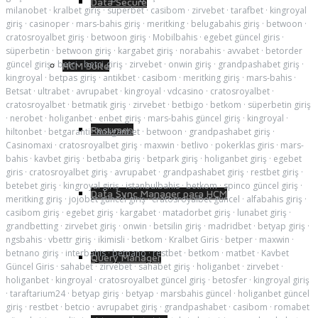
Data Secure
milanobet
·
kralbet giriş
·
superbet
·
casibom
·
zirvebet
·
tarafbet
·
kingroyal
giriş
·
casinoper
·
mars-bahis giriş
·
meritking
·
belugabahis giriş
·
betwoon
·
cratosroyalbet giriş
·
betwoon giriş
·
Mobilbahis
·
egebet güncel giris
·
süperbetin
·
betwoon giriş
·
kargabet giriş
·
norabahis
·
avvabet
·
betorder
güncel giriş
·
betci
·
betci giriş
·
zirvebet
·
onwin giriş
·
grandpashabet giriş
·
HCM Suite
kingroyal
·
betpas giriş
·
antikbet
·
casibom
·
meritking giriş
·
mars-bahis
·
Betsat
·
ultrabet
·
avrupabet
·
kingroyal
·
vdcasino
·
cratosroyalbet
·
cratosroyalbet
·
betmatik giriş
·
zirvebet
·
betbigo
·
betkom
·
süperbetin giriş
·
nerobet
·
holiganbet
·
enbet giriş
·
mars-bahis güncel giriş
·
kingroyal
·
Resumen
hiltonbet
·
betgaranti
·
holiganbet
·
betwoon
·
grandpashabet giriş
·
Casinomaxi
·
cratosroyalbet giriş
·
maxwin
·
betlivo
·
pokerklas giris
·
mars-
bahis
·
kavbet giriş
·
betbaba giriş
·
betpark giriş
·
holiganbet giriş
·
egebet
giris
·
cratosroyalbet giriş
·
avrupabet
·
grandpashabet giriş
·
restbet giriş
·
betebet giriş
·
kingroyal giriş
·
istanbulbahis
·
betkom
·
spinco güncel giriş
·
Data Sync Manager para HCM
meritking giriş
·
jojobet güncel giriş
·
cratosroyalbet güncel
·
alfabahis giriş
·
casibom giriş
·
egebet giriş
·
kargabet
·
matadorbet giriş
·
lunabet giriş
·
grandbetting
·
zirvebet giriş
·
onwin
·
betsilin giriş
·
madridbet
·
betyap giriş
·
ngsbahis
·
vbettr giriş
·
ikimisli
·
betkom
·
Kralbet Giris
·
betper
·
maxwin
·
betnano giriş
·
interbahis
·
betnano
·
restbet
·
betkom
·
matbet
·
Kavbet
Query Manager
Güncel Giris
·
sahabet
·
zirvebet
·
sahabet giriş
·
holiganbet
·
zirvebet
·
holiganbet
·
kingroyal
·
cratosroyalbet güncel giriş
·
betosfer
·
kingroyal giriş
·
taraftarium24
·
betyap giriş
·
betyap
·
marsbahis güncel
·
holiganbet güncel
giriş
·
restbet
·
betcio
·
avrupabet giriş
·
grandpashabet
·
casibom
·
romabet