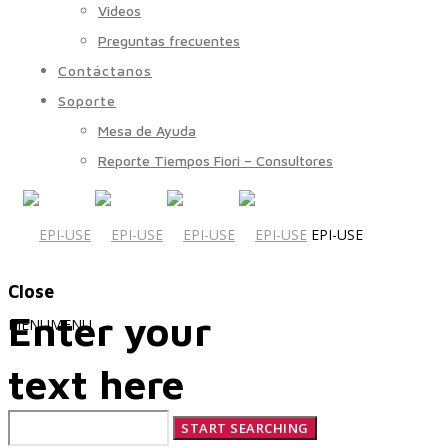
Videos
Preguntas frecuentes
Contáctanos
Soporte
Mesa de Ayuda
Reporte Tiempos Fiori – Consultores
EPI-USE
Close
Enter your
MENU
MENU
text here
Quiénes Somos