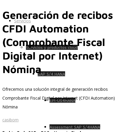
Generación de recibos
Servicios
CFDI Automation
(Comprobante Fiscal
Servicios y productos cloud
Digital por Internet)
Nómina
SAP S/4 HANA
Ofrecemos una solución integral de generación recibos
Comprobante Fiscal Digital por Internet (CFDI Automation)
EPI-US4HANA
Nómina
casibom
Assessment SAP S/4HANA