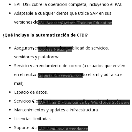
EPI- USE cubre la operación completa, incluyendo el PAC
Adaptable a cualquier cliente que utilice SAP en sus
versiones de OnPremise y Cloud
SAP SuccessFactors Training Education
¿Qué incluye la automatización de CFDI?
Aseguramiento de alta disponibilidad de servicios,
Express Packages
servidores y plataforma.
Servicio y arrendamiento de correo (a usuarios que envíen
en el recibo su e-mail les será enviado el xml y pdf a su e-
Soporte SuccessFactors
mail).
Espacio de datos.
Servicios Cloud – Licenciamiento Software de aplicación.
SAP Time & Attendance by Workforce Software
Mantenimientos y updates a infraestructura.
Licencias ilimitadas.
Soporte técnico a usuarios.
SAP Time and Attendance