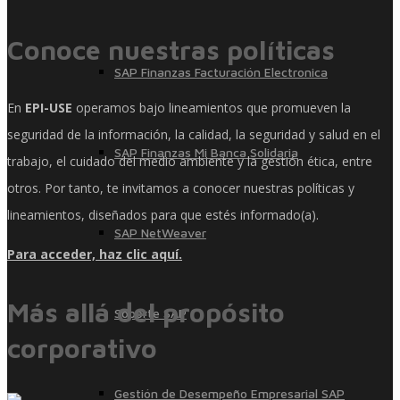
Conoce nuestras políticas
SAP Finanzas Facturación Electronica
En
EPI-USE
operamos bajo lineamientos que promueven la
seguridad de la información, la calidad, la seguridad y salud en el
SAP Finanzas Mi Banca Solidaria
trabajo, el cuidado del medio ambiente y la gestión ética, entre
otros. Por tanto, te invitamos a conocer nuestras políticas y
lineamientos, diseñados para que estés informado(a).
SAP NetWeaver
Para acceder, haz clic aquí.
Más allá del propósito
Soporte SAP
corporativo
Gestión de Desempeño Empresarial SAP