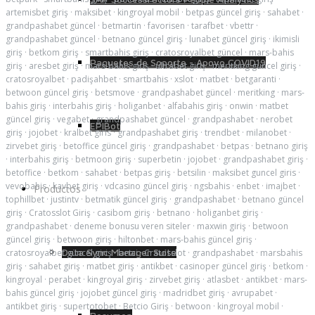
artemisbet giriş
·
maksibet
·
kingroyal mobil
·
betpas güncel giriş
·
sahabet
·
grandpashabet güncel
·
betmartin
·
favorisen
·
tarafbet
·
vbettr
·
grandpashabet güncel
·
betnano güncel giriş
·
lunabet güncel giriş
·
ikimisli
giriş
·
betkom giriş
·
smartbahis giriş
·
cratosroyalbet güncel
·
mars-bahis
Paquetes de Soporte - Apoyo COVID19
giriş
·
aresbet giriş
·
mars-bahis giriş
·
ultrabet giriş
·
meritking güncel giriş
·
cratosroyalbet
·
padişahbet
·
smartbahis
·
xslot
·
matbet
·
betgaranti
·
betwoon güncel giriş
·
betsmove
·
grandpashabet güncel
·
meritking
·
mars-
bahis giriş
·
interbahis giriş
·
holiganbet
·
alfabahis giriş
·
onwin
·
matbet
güncel giriş
·
vegabet
·
grandpashabet güncel
·
grandpashabet
·
nerobet
EPIBot
giriş
·
jojobet
·
kralbet giris
·
grandpashabet giriş
·
trendbet
·
milanobet
·
zirvebet giriş
·
betoffice güncel giriş
·
grandpashabet
·
betpas
·
betnano giriş
·
interbahis giriş
·
betmoon giriş
·
superbetin
·
jojobet
·
grandpashabet giriş
·
betoffice
·
betkom
·
sahabet
·
betpas giriş
·
betsilin
·
maksibet guncel giris
·
vevobahis
·
kavbet giriş
·
vdcasino güncel giriş
·
ngsbahis
·
enbet
·
imajbet
·
Productos
tophillbet
·
justintv
·
betmatik güncel giriş
·
grandpashabet
·
betnano güncel
giriş
·
Cratosslot Giriş
·
casibom giriş
·
betnano
·
holiganbet giriş
·
grandpashabet
·
deneme bonusu veren siteler
·
maxwin giriş
·
betwoon
güncel giriş
·
betwoon giriş
·
hiltonbet
·
mars-bahis güncel giriş
·
Data Sync Manager Suite
cratosroyalbet güncel giriş
·
betci
·
Cratosslot
·
grandpashabet
·
marsbahis
giriş
·
sahabet giriş
·
matbet giriş
·
antikbet
·
casinoper güncel giriş
·
betkom
·
kingroyal
·
perabet
·
kingroyal giriş
·
zirvebet giriş
·
atlasbet
·
antikbet
·
mars-
bahis güncel giriş
·
jojobet güncel giriş
·
madridbet giriş
·
avrupabet
·
antikbet giriş
·
supertotobet
·
Betcio Giriş
·
betwoon
·
kingroyal mobil
·