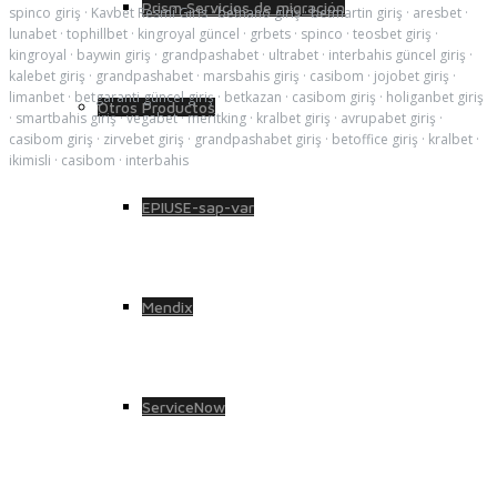
Prism Servicios de migración
spinco giriş
·
Kavbet Resmi Giris
·
betnano giriş
·
betmartin giriş
·
aresbet
·
lunabet
·
tophillbet
·
kingroyal güncel
·
grbets
·
spinco
·
teosbet giriş
·
kingroyal
·
baywin giriş
·
grandpashabet
·
ultrabet
·
interbahis güncel giriş
·
kalebet giriş
·
grandpashabet
·
marsbahis giriş
·
casibom
·
jojobet giriş
·
limanbet
·
betgaranti güncel giriş
·
betkazan
·
casibom giriş
·
holiganbet giriş
Otros Productos
·
smartbahis giriş
·
vegabet
·
meritking
·
kralbet giriş
·
avrupabet giriş
·
casibom giriş
·
zirvebet giriş
·
grandpashabet giriş
·
betoffice giriş
·
kralbet
·
ikimisli
·
casibom
·
interbahis
EPIUSE-sap-var
Mendix
ServiceNow