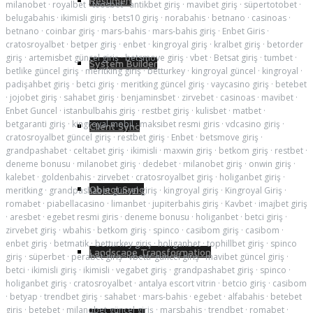
Resumen
milanobet
·
royalbet
·
teosbet
·
antikbet giriş
·
mavibet giriş
·
süpertotobet
·
belugabahis
·
ikimisli giriş
·
bets10 giriş
·
norabahis
·
betnano
·
casinoas
·
betnano
·
coinbar giriş
·
mars-bahis
·
mars-bahis giriş
·
Enbet Giris
·
cratosroyalbet
·
betper giriş
·
enbet
·
kingroyal giriş
·
kralbet giriş
·
betorder
giriş
·
artemisbet güncel giriş
·
betsmove giriş
·
vbet
·
Betsat giriş
·
tumbet
·
System Builder
betlike güncel giriş
·
meritking giriş
·
betturkey
·
kingroyal güncel
·
kingroyal
·
padişahbet giriş
·
betci giriş
·
meritking güncel giriş
·
vaycasino giriş
·
betebet
·
jojobet giriş
·
sahabet giriş
·
benjaminsbet
·
zirvebet
·
casinoas
·
mavibet
·
Enbet Guncel
·
istanbulbahis giriş
·
restbet giriş
·
kulisbet
·
matbet
·
betgaranti giriş
·
kingroyal mobil
·
maksibet resmi giris
·
vdcasino giriş
·
Client Sync
cratosroyalbet güncel giriş
·
restbet giriş
·
Enbet
·
betsmove giriş
·
grandpashabet
·
celtabet giriş
·
ikimisli
·
maxwin giriş
·
betkom giriş
·
restbet
·
deneme bonusu
·
milanobet giriş
·
dedebet
·
milanobet giriş
·
onwin giriş
·
kalebet
·
goldenbahis
·
zirvebet
·
cratosroyalbet giriş
·
holiganbet giriş
·
Object Sync
meritking
·
grandpashabet güncel giriş
·
kingroyal giriş
·
Kingroyal Giriş
·
romabet
·
piabellacasino
·
limanbet
·
jupiterbahis giriş
·
Kavbet
·
imajbet giriş
·
aresbet
·
egebet resmi giris
·
deneme bonusu
·
holiganbet
·
betci giriş
·
zirvebet giriş
·
wbahis
·
betkom giriş
·
spinco
·
casibom giriş
·
casibom
·
enbet giriş
·
betmatik
·
betturkey giriş
·
holiganbet
·
tophillbet giriş
·
spinco
Landscape Transformation
giriş
·
süperbet
·
perabet giriş
·
vbettr güncel giriş
·
mavibet güncel giriş
·
betci
·
ikimisli giriş
·
ikimisli
·
vegabet giriş
·
grandpashabet giriş
·
spinco
·
holiganbet giriş
·
cratosroyalbet
·
antalya escort vitrin
·
betcio giriş
·
casibom
·
betyap
·
trendbet giriş
·
sahabet
·
mars-bahis
·
egebet
·
alfabahis
·
betebet
giriş
·
betebet
·
milanobet güncel giriş
·
marsbahis
·
trendbet
·
romabet
·