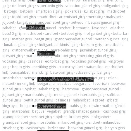
pashagaming
·
betmarino
·
setrabet
·
bahisnow
·
tarafbet giriş
·
meritking
Data Secure
giriş
·
dedebet giriş
·
superbetin giriş
·
vdcasino güncel giriş
·
holiganbet giriş
·
betbigo
·
betpark
·
smartbahis giriş
·
pokerklas
·
kulisbet giriş
·
madridbet
giriş
·
tophillbet giriş
·
madridbet
·
artemisbet giriş
·
meritking
·
maksibet
·
jojobet
·
kargabet
·
grandpashabet giriş
·
betwoon
·
betpas güncel giriş
·
HCM Suite
sahabet
·
grandpashabet güncel
·
restbet
·
betmartin
·
favorisen
·
atlasbet
·
bets10 giriş
·
madridbet
·
tarafbet
·
betebet giriş
·
holiganbet giriş
·
betturka
giriş
·
matbet giriş
·
betgit giriş
·
grandpashabet güncel
·
betnano güncel giriş
·
lunabet güncel giriş
·
holiganbet
·
ikimisli giriş
·
betkom giriş
·
smartbahis
giriş
·
cratosroyalbet güncel
·
mars-bahis giriş
·
jasminbet güncel giriş
·
Resumen
aresbet giriş
·
mars-bahis giriş
·
ultrabet giriş
·
meritking güncel giriş
·
vdcasino giriş
·
casinoas
·
editörbet giriş
·
vdcasino güncel giriş
·
kingroyal
giriş
·
betup giriş
·
meritking giriş
·
cratosroyalbet
·
batumslot
·
madridbet
link
·
padişahbet
·
meritking
·
betwoon giriş
·
vdcasino güncel giriş
·
smartbahis
·
betwoon güncel giriş
·
sahabet giriş
·
imajbet giriş
·
xslot
·
Data Sync Manager para HCM
matbet
·
mrking link
·
betgaranti
·
atlasbet
·
betgaranti
·
favorisen
·
betwoon
güncel giriş
·
jojobet
·
sahabet giriş
·
betsmove
·
grandpashabet güncel
·
jojobet giriş
·
mars-bahis giriş
·
mrking güncel
·
interbahis giriş
·
safirbet
güncel giriş
·
bettilt güncel giriş
·
casinoas
·
milanobet
·
egebet
·
grbets
·
kingroyal
·
holiganbet
·
matadorbet
·
alfabahis giriş
·
onwin
·
matbet güncel
Query Manager
giriş
·
marsbahis
·
betjuve
·
vegabet
·
grandpashabet güncel
·
casinoas giriş
·
grandpashabet
·
nerobet giriş
·
jojobet
·
kralbet giris
·
holiganbet
·
grandpashabet giriş
·
norabahis
·
milanobet giriş
·
trendbet
·
milanobet
·
zirvebet giriş
·
casinoroyal
·
hızlıcasino
·
betwoon güncel giriş
·
betyap giriş
·