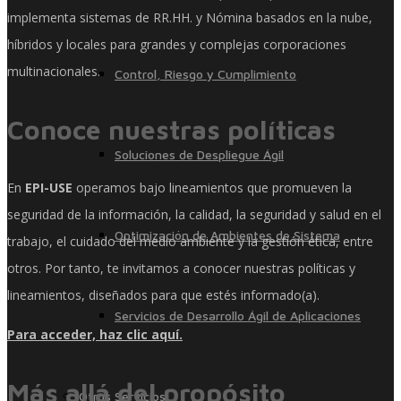
implementa sistemas de RR.HH. y Nómina basados ​​en la nube,
híbridos y locales para grandes y complejas corporaciones
multinacionales.
Control, Riesgo y Cumplimiento
Conoce nuestras políticas
Soluciones de Despliegue Ágil
En
EPI-USE
operamos bajo lineamientos que promueven la
seguridad de la información, la calidad, la seguridad y salud en el
Optimización de Ambientes de Sistema
trabajo, el cuidado del medio ambiente y la gestión ética, entre
otros. Por tanto, te invitamos a conocer nuestras políticas y
lineamientos, diseñados para que estés informado(a).
Servicios de Desarrollo Ágil de Aplicaciones
Para acceder, haz clic aquí.
Más allá del propósito
Otros Servicios