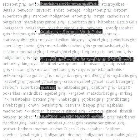
Servicios de Nómina por País
setrabet giriş
·
avrupabet
·
vdcasino
·
cratosroyalbet
·
cratosroyalbet
·
Bets10
·
betwoon
·
zirvebet
·
enbet
·
betbigo
·
holiganbet giriş
·
betkom
·
süperbetin giriş
·
nerobet
·
holiganbet
·
enbet giriş
·
betgit
·
casinolevant
·
betgaranti
·
mars-bahis güncel giriş
·
superbetin giriş
·
hiltonbet
·
Betcio Giriş
·
betgaranti
·
holiganbet
·
roketbet güncel giriş
·
betwoon
·
grandpashabet
Qualtrics – Remote Work Pulse
giriş
·
betkom giriş
·
meritking
·
betwoon güncel giriş
·
Casinomaxi
·
cratosroyalbet giriş
·
maxwin
·
betlivo
·
kingroyal güncel giriş
·
pokerklas giris
·
meritking
·
kavbet giriş
·
mars-bahis
·
kavbet giriş
·
grandpashabet giriş
·
casibom
·
betbaba giriş
·
betsat güncel giriş
·
betpark giriş
·
betnano giriş
·
holiganbet giriş
·
jojobet
·
egebet giris
·
kingroyal giriş
·
cratosroyalbet giriş
·
Sistema de Gestión de Seguridad y Salud en el
betturkey
·
kingroyal
·
Meritbet
·
avrupabet
·
artemisbet
·
grandpashabet
giriş
·
restbet giriş
·
matbet
·
betebet giriş
·
vaycasino
·
istanbulbahis
·
betkom
·
spinco güncel giriş
·
holiganbet giriş
·
meritking giriş
·
ngsbahis giriş
·
kavbet giriş
·
jojobet güncel giriş
·
cratosroyalbet güncel
·
superbetin giriş
·
casibom
·
superbetin güncel giriş
·
alfabahis giriş
·
casibom giriş
·
bets10
·
Trabajo
pokerklas
·
madridbet
·
egebet giriş
·
kargabet
·
matadorbet giriş
·
mrking
link
·
Nakitbahis
·
betkam giriş
·
lunabet giriş
·
jojobet giriş
·
grandbetting
·
zirvebet giriş
·
onwin
·
betsilin giriş
·
casivera
·
betyap giriş
·
ngsbahis
·
madridbet link
·
slotbar
·
betsmove güncel giriş
·
kingroyal güncel
·
ikimisli
·
Qualtrics – Remote Work Pulse
betkom
·
jojobet
·
Kralbet Giris
·
betper
·
maxwin
·
betnano giriş
·
interbahis
·
trendbet giriş
·
betnano
·
setrabet güncel giriş
·
casinoper güncel giriş
·
restbet
·
betkom
·
matbet
·
Kavbet Güncel Giris
·
sahabet
·
Casibom
·
zirvebet
·
sahabet giriş
·
holiganbet
·
zirvebet
·
holiganbet
·
marsbahis güncel