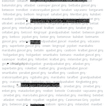
editörbet
·
celtabet
·
holiganbet giriş
·
zirvebet
·
slotbar
·
holiganbet
·
batumslot giriş
·
atlasbet
·
casinoper güncel giriş
·
betbaba güncel giriş
·
betwoon
·
trendbet
·
cratosroyalbet güncel
·
lunabet
·
vaycasino
·
betgaranti
·
hiltonbet giriş
·
betkom
·
kingroyal
·
sahabet giriş
·
Meritbet giriş
·
kulisbet
·
mavibet
·
pokerklas
·
grbets
·
pusulabet giriş
·
betsmove
·
holiganbet giriş
·
Paquetes de Soporte - Apoyo COVID19
ultrabet
·
aresbet giriş
·
alfabahis
·
betgaranti giriş
·
sahabet giriş
·
betsat
güncel giriş
·
interbahis güncel
·
kralbet
·
casibom giriş
·
lunabet giriş
·
celtabet giriş
·
betcool
·
Kingroyal
·
grandpashabet
·
kavbet
·
betwoon güncel
giriş
·
betboo
·
jojobet giriş
·
betixir giriş
·
betsmove
·
kulisbet
·
betmartin
güncel giriş
·
artemisbet
·
grandpashabet güncel
·
mavibet giriş
·
vdcasino
EPIBot
giriş
·
superbetin güncel giriş
·
onwin
·
kingroyal
·
jojobet
·
marsbahis
·
marsbahis güncel giriş
·
betsilin
·
ajaxbet giriş
·
casibom
·
kralbet güncel giriş
·
holiganbet giriş
·
holiganbet
·
smartbahis
·
betnano
·
mavibet güncel giriş
·
casinoper
·
kralbet giriş
·
hiltonbet
·
kralbet giriş
·
milanobet giriş
·
Bahsegel
Productos
giriş
·
betsat giriş
·
holiganbet
·
grandpashabet giriş
·
atlasbet giriş
·
superbetin giriş
·
roketbet
·
matbet giriş
·
grandpashabet güncel
·
smartbahis
·
perabet güncel giriş
·
tarafbet giriş
·
casibom giriş
·
cratosroyalbet giriş
·
ngsbahis giriş
·
marsbahis
·
tarafbet
·
grandpashabet
giriş
·
cratosroyalbet
·
betturkey giriş
·
grandpashabet
·
Kingbetting giriş
·
Data Sync Manager Suite
meritking
·
casibom giriş
·
kavbet güncel giriş
·
zirvebet giriş
·
zirvebet giriş
·
enbet giriş
·
matadorbet giriş
·
restbet
·
betvole
·
Cratosslot
·
vaycasino giriş
·
zirvebet giriş
·
mars-bahis güncel giriş
·
milanobet giriş
·
meritking
·
betebet
·
atlasbet
·
madridbet
·
royalbet
·
vegabet giriş
·
Casinomaxi Giriş
·
jojobet
giriş
·
betwoon giriş
·
betbaba
·
casibom
·
spinco giriş
·
milanobet
·
mavibet
·