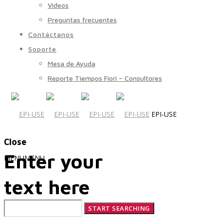
Videos
Preguntas frecuentes
Contáctanos
Soporte
Mesa de Ayuda
Reporte Tiempos Fiori – Consultores
EPI-USE
Close
Enter your
MENU
MENU
text here
Quiénes Somos