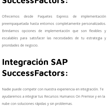
Ofrecemos desde Paquetes Express de implementación
SAP Travel OnDemand
preempaquetada hasta entornos completamente personalizados.
Brindamos opciones de implementación que son flexibles y
escalables para satisfacer las necesidades de tu estrategia y
Cloud Conveyer
prioridades de negocio.
Integración SAP
SAP Onpremise Servicios y Productos
SuccessFactors:
Gestión de Capital Humano SAP
Nadie puede competir con nuestra experiencia en integración. Te
ayudaremos a integrar tus Recursos Humanos On Premise y en la
nube con soluciones rápidas y sin problemas.
SAP S/4 HANA Finanzas