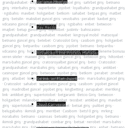
Variance Monitor
grandpashabet
·
betpas
·
artemisbet güncel giriş
·
safirbet giriş
·
betnano
giriş
·
interbahis giriş
·
superbetin
·
jojobet
·
loyalbahis
·
grandpashabet giriş
·
ngsbahis
·
mavibet
·
holiganbet
·
betkom
·
sahabet
·
betpas giriş
·
matbet
giriş
·
betsilin
·
maksibet guncel giris
·
vevobahis
·
perabet
·
kavbet giriş
·
vdcasino güncel giriş
·
casinoroyal giriş
·
ngsbahis
·
enbet
·
betwoon
·
Pay Recon
imajbet
·
betup güncel giriş
·
tophillbet
·
justintv
·
bahiscasino
·
grandpashabet
·
grandpashabet
·
mavibet
·
kingroyal mobil
·
matsosyal
·
betnano güncel giriş
·
betebet
·
Cratosslot Giriş
·
casibom giriş
·
holiganbet
güncel giriş
·
betparibu
·
casibom giriş
·
jojobet
·
betnano
·
betparibu
·
vdcasino giriş
·
holiganbet giriş
·
grandpashabet
·
tarafbet
·
deneme bonusu
Advanced Time Process Manager
veren siteler
·
maxwin giriş
·
betwoon güncel giriş
·
betwoon giriş
·
hiltonbet
·
mars-bahis güncel giriş
·
cratosroyalbet güncel giriş
·
betci
·
Cratosslot
·
grandpashabet
·
marsbahis giriş
·
sahabet giriş
·
matbet giriş
·
antikbet
·
casinoper güncel giriş
·
betwoon
·
jojobet giriş
·
betkom
·
perabet
·
zirvebet
giriş
·
atlasbet
·
kingroyal link
·
antikbet
·
Superbetin
·
mars-bahis güncel giriş
Connector Framework
·
Cratosslot
·
sahabet
·
superbetin güncel giriş
·
casibom
·
jojobet güncel
giriş
·
madridbet güncel
·
jojobet giriş
·
kingbetting
·
avrupabet
·
meritking
link
·
antikbet giriş
·
supertotobet
·
betgaranti
·
Betcio Giriş
·
betwoon
·
holiganbet
·
milanobet
·
royalbet
·
enbet
·
teosbet
·
antikbet giriş
·
mavibet
Cloud Conveyor
giriş
·
süpertotobet
·
artemisbet
·
sahabet
·
betsat giriş
·
pulibet giriş
·
belugabahis
·
ikimisli giriş
·
meritbet
·
Casibom
·
bets10 giriş
·
mrking
·
norabahis
·
betnano
·
casinoas
·
betvakti giriş
·
holiganbet giriş
·
betnano
·
ikimisli giriş
·
grandpashabet
·
coinbar giriş
·
betsat
·
nerobet
·
mars-bahis
·
mars-bahis giriş
·
Enbet Giris
·
cratosroyalbet
·
betper giriş
·
enbet
·
betnano