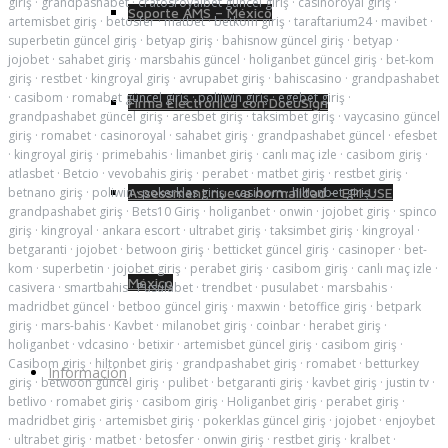
giriş
·
grandpashabet
·
cratosroyalbet güncel giriş
·
casinoroyal giriş
·
Soporte AMS – México
artemisbet giriş
·
betosfer
·
matbet
·
betkom giriş
·
taraftarium24
·
mavibet
·
superbetin güncel giriş
·
betyap giriş
·
bahisnow güncel giriş
·
betyap
·
jojobet
·
sahabet giriş
·
marsbahis güncel
·
holiganbet güncel giriş
·
bet-kom
giriş
·
restbet
·
kingroyal giriş
·
avrupabet giriş
·
bahiscasino
·
grandpashabet
·
casibom
·
romabet güncel giriş
·
poliiwin giriş
·
egebet giriş
·
Firma Electrónica con DocuSign
grandpashabet güncel giriş
·
aresbet giriş
·
taksimbet giriş
·
vaycasino güncel
giriş
·
romabet
·
casinoroyal
·
sahabet giriş
·
grandpashabet güncel
·
efesbet
·
kingroyal giriş
·
primebahis
·
limanbet giriş
·
canlı maç izle
·
casibom giriş
·
atlasbet
·
Betcio
·
vevobahis giriş
·
perabet
·
matbet giriş
·
restbet giriş
·
betnano giriş
·
poliwin
·
pokerklas giriş
·
casibom
·
hiltonbet giriş
·
Assessment nueva normalidad – EPI-USE
grandpashabet giriş
·
Bets10 Giriş
·
holiganbet
·
onwin
·
jojobet giriş
·
spinco
giriş
·
kingroyal
·
ankara escort
·
ultrabet giriş
·
taksimbet giriş
·
kingroyal
·
betgaranti
·
jojobet
·
betwoon giriş
·
betticket güncel giriş
·
casinoper
·
bet-
kom
·
superbetin
·
jojobet giriş
·
perabet giriş
·
casibom giriş
·
canlı maç izle
·
México
casivera
·
smartbahis
·
Pusulabet
·
trendbet
·
pusulabet
·
marsbahis
·
madridbet güncel
·
betboo güncel giriş
·
maxwin
·
betoffice giriş
·
betpark
giriş
·
mars-bahis
·
Kavbet
·
milanobet giriş
·
coinbar
·
herabet giriş
·
holiganbet
·
vdcasino
·
betixir
·
artemisbet güncel giriş
·
casibom giriş
·
Casibom giriş
·
hiltonbet giriş
·
grandpashabet giriş
·
romabet
·
betturkey
Información
giriş
·
betwoon güncel giriş
·
pulibet
·
betgaranti giriş
·
kavbet giriş
·
justin tv
·
betlivo
·
romabet giriş
·
casibom giriş
·
Holiganbet giriş
·
perabet giriş
·
madridbet giriş
·
artemisbet giriş
·
pokerklas güncel giriş
·
jojobet
·
enjoybet
·
ultrabet giriş
·
matbet
·
betosfer
·
onwin giriş
·
restbet giriş
·
kralbet
·