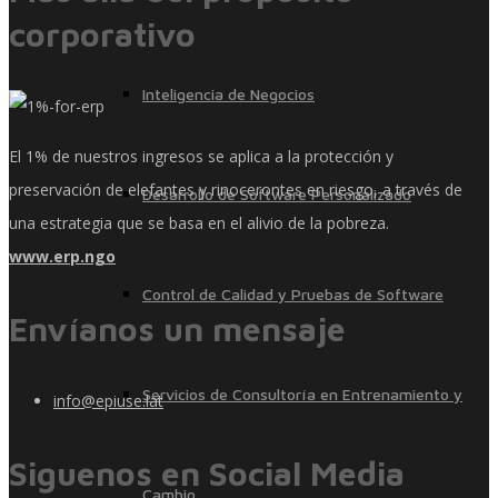
corporativo
Inteligencia de Negocios
El 1% de nuestros ingresos se aplica a la protección y
preservación de elefantes y rinocerontes en riesgo, a través de
Desarrollo de Software Personalizado
una estrategia que se basa en el alivio de la pobreza.
www.erp.ngo
Control de Calidad y Pruebas de Software
Envíanos un mensaje
Servicios de Consultoría en Entrenamiento y
info@epiuse.lat
Siguenos en Social Media
Cambio