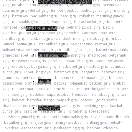
Prism Servicios de migración
giriş
·
norabahis
·
mrking giriş
·
kralbet güncel
·
kralbet giriş
·
betsmove
·
betsmove giriş
·
Betsat giriş
·
tumbet
·
jojobet
·
betlike güncel giriş
·
meritking
giriş
·
betturkey
·
padişahbet giriş
·
betci giriş
·
roketbet
·
meritking güncel
giriş
·
marsbahis güncel giriş
·
vaycasino giriş
·
casinoslot giriş
·
betebet
·
romabet
·
holiganbet giriş
·
meritking
·
betnano güncel giriş
·
Betcio
·
Otros Productos
jokerbet
·
jojobet giriş
·
sahabet giriş
·
zirvebet
·
casinoas
·
mavibet
·
meritbet giriş
·
marsbahis giriş
·
trendbet
·
mrking
·
nerobet giriş
·
Enbet
Guncel
·
betine giriş
·
istanbulbahis giriş
·
nesinecasino
·
restbet giriş
·
kulisbet
·
matbet
·
meritking giriş
·
trendbet güncel giriş
·
kavbet
·
marsbahis
·
EPIUSE-sap-var
grandpashabet
·
grandpashabet
·
holiganbet giriş
·
madridbet
·
betgaranti
giriş
·
maksibet resmi giris
·
perabet
·
matadorbet giriş
·
onwin
·
vdcasino
giriş
·
cratosroyalbet güncel giriş
·
madridbet giriş
·
restbet giriş
·
casinoas
güncel giriş
·
Enbet
·
kingroyal
·
betsmove giriş
·
betgaranti
·
betwoon giriş
·
grandpashabet
·
celtabet giriş
·
betnano
·
ikimisli
·
maxwin giriş
·
betticket
·
Mendix
casinoroyal
·
primebahis giriş
·
betpas
·
holiganbet
·
betkom giriş
·
kralbet
giriş
·
restbet
·
marsbahis
·
deneme bonusu
·
matbet
·
holiganbet
·
nerobet
·
milanobet giriş
·
dedebet
·
supertotobet
·
trendbet
·
milanobet giriş
·
onwin
giriş
·
kalebet
·
betosfer
·
betgit
·
betpark giriş
·
betcool
·
goldenbahis
·
zirvebet
·
cratosroyalbet giriş
·
holiganbet giriş
·
meritking
·
grandpashabet
ServiceNow
güncel giriş
·
casibom
·
Kingroyal Giriş
·
romabet
·
piabellacasino
·
marsbahis güncel giriş
·
limanbet
·
jupiterbahis giriş
·
Kavbet
·
madridbet link
·
bettutkey giriş
·
imajbet giriş
·
mrking
·
aresbet
·
meritking giriş
·
betsat
·
Pokerklas
·
egebet resmi giris
·
pashagaming giriş
·
betkom
·
vdcasino
·