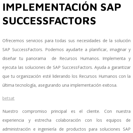
IMPLEMENTACIÓN SAP
SUCCESSFACTORS
Implementación SAP SuccessFactors
Ofrecemos servicios para todas sus necesidades de la solución
Implementación Nómina Cloud Sap
SAP SuccessFactors. Podemos ayudarte a planificar, imaginar y
diseñar tu panorama de Recursos Humanos. Implementa y
ejecuta las soluciones de SAP SuccessFactors. Ayuda a garantizar
SAP SuccessFactors Employee Central
que tu organización esté liderando los Recursos Humanos con la
última tecnología, asegurando una implementación exitosa.
betsat
Implementación Employee Central Payroll
Nuestro compromiso principal es el cliente. Con nuestra
experiencia y estrecha colaboración con los equipos de
Learning and Development
administración e ingeniería de productos para soluciones SAP