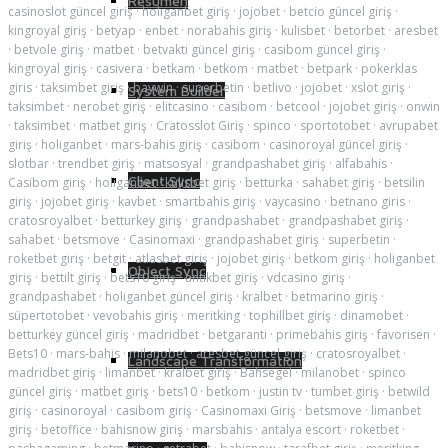
Resumen
casinoslot güncel giriş
·
holiganbet giriş
·
jojobet
·
betcio güncel giriş
·
kingroyal giriş
·
betyap
·
enbet
·
norabahis giriş
·
kulisbet
·
betorbet
·
aresbet
·
betvole giriş
·
matbet
·
betvakti güncel giriş
·
casibom güncel giriş
·
kingroyal giriş
·
casivera
·
betkam
·
betkom
·
matbet
·
betpark
·
pokerklas
giris
·
taksimbet giriş
·
baywin
·
superbetin
·
betlivo
·
jojobet
·
xslot giriş
·
System Builder
taksimbet
·
nerobet giriş
·
elitcasino
·
casibom
·
betcool
·
jojobet giriş
·
onwin
·
taksimbet
·
matbet giriş
·
Cratosslot Giriş
·
spinco
·
sportotobet
·
avrupabet
giriş
·
holiganbet
·
mars-bahis giriş
·
casibom
·
casinoroyal güncel giriş
·
slotbar
·
trendbet giriş
·
matsosyal
·
grandpashabet giriş
·
alfabahis
·
Client Sync
Casibom giriş
·
holiganbet
·
kulisbet giriş
·
betturka
·
sahabet giriş
·
betsilin
giriş
·
jojobet giriş
·
kavbet
·
smartbahis giriş
·
vaycasino
·
betnano giris
·
cratosroyalbet
·
betturkey giriş
·
grandpashabet
·
grandpashabet giriş
·
sahabet
·
betsmove
·
Casinomaxi
·
grandpashabet giriş
·
superbetin
·
roketbet giriş
·
betgit
·
atlasbet giriş
·
jojobet giriş
·
betkom giriş
·
holiganbet
Object Sync
giriş
·
bettilt giriş
·
bets10 giriş
·
antikbet giriş
·
vdcasino giriş
·
grandpashabet
·
holiganbet güncel giriş
·
kralbet
·
betmarino giriş
·
süpertotobet
·
vevobahis giriş
·
meritking
·
tophillbet giriş
·
dinamobet
·
betturkey güncel giriş
·
madridbet
·
betgaranti
·
primebahis giriş
·
favorisen
·
Bets10
·
mars-bahis
·
milanobet
·
aresbet güncel giriş
·
cratosroyalbet
·
Landscape Transformation
madridbet giriş
·
limanbet
·
kralbet giriş
·
Bahsegel
·
milanobet
·
spinco
güncel giriş
·
matbet giriş
·
bets10
·
betkom
·
justin tv
·
tumbet giriş
·
betwild
giriş
·
casinoroyal
·
casibom giriş
·
Casinomaxi Giriş
·
betsmove
·
limanbet
giriş
·
betoffice
·
bahisnow giriş
·
marsbahis
·
antalya escort
·
roketbet
·