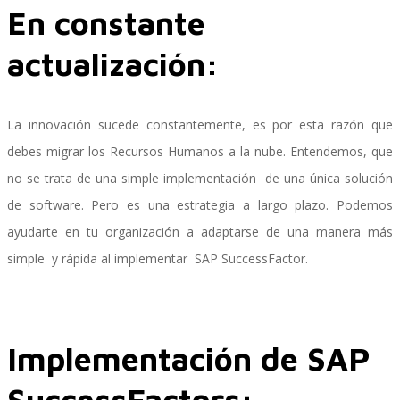
En constante
actualización:
SAP SuccessFactors Training Education
La innovación sucede constantemente, es por esta razón que
Express Packages
debes migrar los Recursos Humanos a la nube. Entendemos, que
no se trata de una simple implementación de una única solución
de software. Pero es una estrategia a largo plazo. Podemos
Soporte SuccessFactors
ayudarte en tu organización a adaptarse de una manera más
simple y rápida al implementar SAP SuccessFactor.
SAP Time & Attendance by Workforce Software
Implementación de SAP
SuccessFactors:
SAP Time and Attendance