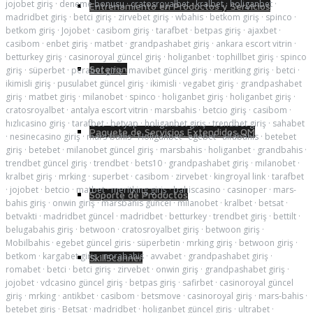
jojobet giriş
·
deneme bonusu
·
cratosroyalbet
·
kralbet
·
holiganbet
·
Entrenamiento en Productos y Servicios
madridbet giriş
·
betci giriş
·
zirvebet giriş
·
wbahis
·
betkom giriş
·
spinco
·
betkom giriş
·
Jojobet
·
casibom giriş
·
tarafbet
·
betpas giriş
·
ajaxbet
·
casibom
·
enbet giriş
·
matbet
·
grandpashabet giriş
·
ankara escort vitrin
·
betturkey giriş
·
casinoroyal güncel giriş
·
holiganbet
·
tophillbet giriş
·
spinco
Soterion
giriş
·
süperbet
·
perabet giriş
·
mavibet güncel giriş
·
meritking giriş
·
betci
·
ikimisli giriş
·
pusulabet güncel giriş
·
ikimisli
·
vegabet giriş
·
grandpashabet
giriş
·
matbet giriş
·
milanobet
·
spinco
·
holiganbet giriş
·
holiganbet giriş
·
cratosroyalbet
·
antalya escort vitrin
·
marsbahis
·
betcio giriş
·
casibom
·
hızlıcasino giriş
·
tarafbet
·
betyap
·
holiganbet giriş
·
trendbet giriş
·
sahabet
Paquete de Servicios Extendidos QM
·
nesinecasino giriş
·
mars-bahis
·
Holiganbet
·
egebet
·
alfabahis
·
betebet
giriş
·
betebet
·
milanobet güncel giriş
·
marsbahis
·
holiganbet
·
grandbahis
·
trendbet güncel giriş
·
trendbet
·
bets10
·
grandpashabet giriş
·
milanobet
·
kralbet giriş
·
mrking
·
superbet
·
casibom
·
zirvebet
·
kingroyal link
·
tarafbet
·
jojobet
·
betcio
·
matbet
·
meritking giriş
·
bahiscasino
·
casinoper
·
mars-
Soporte de Productos
bahis giriş
·
onwin giriş
·
marsbahis güncel
·
milanobet
·
kralbet
·
betsat
·
betvakti
·
madridbet güncel
·
madridbet
·
betturkey
·
trendbet giriş
·
bettilt
·
belugabahis giriş
·
betwoon
·
cratosroyalbet giriş
·
betwoon giriş
·
Mobilbahis
·
egebet güncel giris
·
süperbetin
·
mrking giriş
·
betwoon giriş
·
betkom
·
kargabet giriş
·
norabahis
·
avvabet
·
grandpashabet giriş
·
SkillScanner
romabet
·
betci
·
betci giriş
·
zirvebet
·
onwin giriş
·
grandpashabet giriş
·
jojobet
·
vdcasino güncel giriş
·
betpas giriş
·
safirbet
·
casinoroyal güncel
giriş
·
mrking
·
antikbet
·
casibom
·
betsmove
·
casinoroyal giriş
·
mars-bahis
·
betebet giriş
·
Betsat
·
madridbet
·
holiganbet güncel giriş
·
ultrabet
·