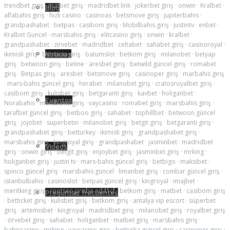
trendbet giriş
·
matbet giriş
·
madridbet link
·
jokerbet giriş
·
onwin
·
Kralbet
·
Blog
alfabahis giriş
·
hızlı casino
·
casinoas
·
betsmove giriş
·
jupiterbahis
·
grandpashabet
·
betpas
·
casibom giriş
·
Mobilbahis giriş
·
justintv
·
enbet
·
Kralbet Guncel
·
marsbahis giriş
·
elitcasino giriş
·
onwin
·
kralbet
·
grandpashabet
·
zirvebet
·
madridbet
·
celtabet
·
sahabet giriş
·
casinoroyal
·
Noticias
ikimisli giriş
·
betnano giriş
·
batumslot
·
betkom giriş
·
milanobet
·
betyap
giriş
·
betwoon giriş
·
betine
·
aresbet giriş
·
betwild güncel giriş
·
romabet
giriş
·
Betpas giriş
·
aresbet
·
betsmove giriş
·
casinoper giriş
·
marbahis giriş
·
mars-bahis güncel giriş
·
herabet
·
milanobet giriş
·
cratosroyalbet giriş
·
casibom giriş
·
kulisbet giriş
·
betgaranti giriş
·
kavbet
·
holiganbet
·
Eventos
Norabahis
·
marsbahis giriş
·
vaycasino
·
romabet giriş
·
marsbahis giriş
·
tarafbet güncel giriş
·
betboo giriş
·
sahabet
·
tophillbet
·
betwoon güncel
giriş
·
jojobet
·
superbetin
·
milanobet giriş
·
betgit giriş
·
betgaranti giriş
·
grandpashabet giriş
·
betturkey
·
ikimisli giriş
·
grandpashabet giriş
·
marsbahis giriş
·
kingroyal giriş
·
grandpashabet
·
jasminbet
·
madridbet
Videos
giriş
·
onwin giriş
·
betgit giriş
·
enjoybet giriş
·
jasminbet giriş
·
mrking
·
holiganbet giriş
·
justin tv
·
mars-bahis güncel giriş
·
betbigo
·
maksibet
·
spinco güncel giriş
·
marsbahis güncel
·
limanbet giriş
·
coinbar güncel giriş
·
istanbulbahis
·
casinoslot
·
betpas güncel giriş
·
kingroyal
·
imajbet
·
meritking giriş
·
rootseo probe ed41cf
·
betkom giriş
·
matbet
·
casibom giriş
Preguntas frecuentes
·
betticket giriş
·
kulisbet giriş
·
betkom giriş
·
antalya vip escort
·
süperbet
giriş
·
artemisbet
·
kingroyal
·
madridbet giriş
·
milanobet giriş
·
royalbet giriş
·
zirvebet giriş
·
sahabet
·
holiganbet
·
matbet giriş
·
marsbahis giriş
·
bahiscasino
·
mrking
·
vaycasino giriş
·
betturka güncel giriş
·
casinoper giriş
·