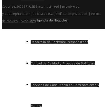
Copyright 2026 EPI-USE Systems Limited | miembro de
groupelephant.com
|
Política de ISO
| Política de privacidad
|
Política
Inteligencia de Negocios
de cookies
|
Aviso legal
Desarrollo de Software Personalizado
Control de Calidad y Pruebas de Software
Servicios de Consultoría en Entrenamiento y
Cambio