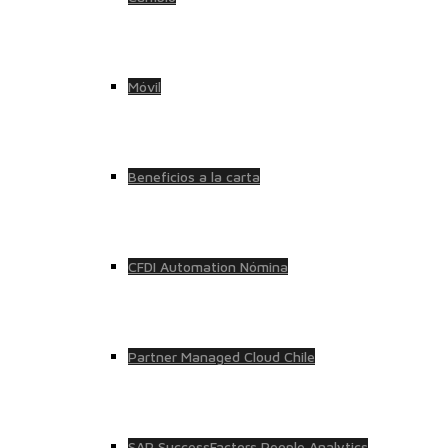
Móvil
Beneficios a la carta
CFDI Automation Nómina
Partner Managed Cloud Chile
SAP SuccessFactors People Analytics