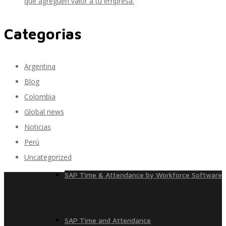
que agreguen valor a tu empresa.
Categorias
SAP SuccessFactors Training Education
Argentina
Blog
Express Packages
Colombia
Global news
Noticias
Soporte SuccessFactors
Perú
Uncategorized
SAP Time & Attendance by Workforce Software
SAP Time and Attendance