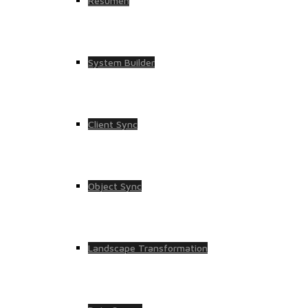
Resumen
System Builder
Client Sync
Object Sync
Landscape Transformation