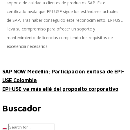
soporte de calidad a clientes de productos SAP. Este
certificado avala que EPI-USE sigue los estándares actuales
de SAP. Tras haber conseguido este reconocimiento, EPI-USE
Implementación SAP SuccessFactors
lleva su compromiso para ofrecer un soporte y
mantenimiento de licencias cumpliendo los requisitos de
excelencia necesarios.
Implementación Nómina Cloud Sap
SAP NOW Medellín; Participación exitosa de EPI-
SAP SuccessFactors Employee Central
USE Colombia
EPI-USE va más allá del propósito corporativo
Implementación Employee Central Payroll
Buscador
Learning and Development