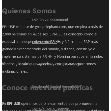
Quienes Somos
SAP Travel OnDemand
EPI-USE es parte de groupelephant.com, que emplea a más de
2,000 personas en 42 países. EPI-USE es conocido como el
especialista independiente de RR.HH. y Nómina de SAP más
Cloud Conveyer
grande y experimentado del mundo, y diseña, construye e
implementa sistemas de RR.HH. y Nómina basados ​​en la nube,
híbridos y locales para grandes y complejas corporaciones
SAP Onpremise Servicios y Productos
multinacionales.
Conoce nuestras políticas
Gestión de Capital Humano SAP
En
EPI-USE
operamos bajo lineamientos que promueven la
SAP S/4 HANA Finanzas
seguridad de la información, la calidad, la seguridad y salud en el