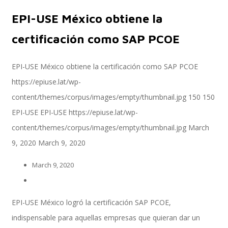
EPI-USE México obtiene la
Servicios
certificación como SAP PCOE
EPI-USE México obtiene la certificación como SAP PCOE
https://epiuse.lat/wp-
Servicios y productos cloud
content/themes/corpus/images/empty/thumbnail.jpg
150
150
EPI-USE
EPI-USE
https://epiuse.lat/wp-
content/themes/corpus/images/empty/thumbnail.jpg
March
SAP S/4 HANA
9, 2020
March 9, 2020
March 9, 2020
EPI-US4HANA
EPI-USE México logró la certificación SAP PCOE,
indispensable para aquellas empresas que quieran dar un
Assessment SAP S/4HANA