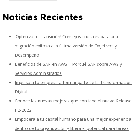
Noticias Recientes
Performance and Goals
¡Optimiza tu Transición! Consejos cruciales para una
migración exitosa a la última versión de Objetivos y
Recruiting and Onboarding
Desempeño
Beneficios de SAP en AWS – Porqué SAP sobre AWS y
Servicios Administrados
SAP JAM
Impulsa a tu empresa a formar parte de la Transformación
Digital
Conoce las nuevas mejoras que contiene el nuevo Release
Look & Feel SAP SuccessFactors
H2-2022
Empodera a tu capital humano para una mejor experiencia
dentro de tu organización y libera el potencial para tareas
Firma Electrónica con DocuSign