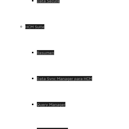
Data Secure
HCM Suite
Resumen
Data Sync Manager para HCM
Query Manager