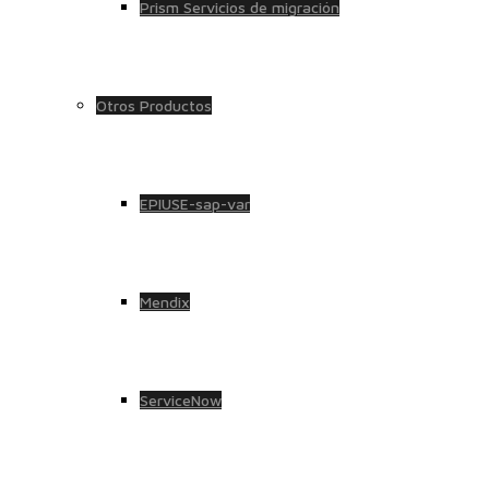
Prism Servicios de migración
Otros Productos
EPIUSE-sap-var
Mendix
ServiceNow