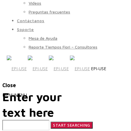
Videos
Preguntas frecuentes
Contáctanos
Soporte
Mesa de Ayuda
Reporte Tiempos Fiori – Consultores
EPI-USE
Close
Enter your
MENU
MENU
text here
Quiénes Somos