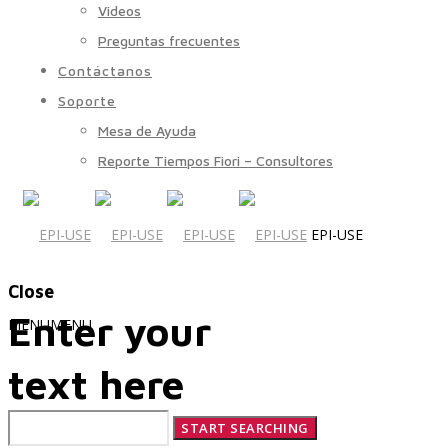
Videos
Preguntas frecuentes
Contáctanos
Soporte
Mesa de Ayuda
Reporte Tiempos Fiori – Consultores
EPI-USE
Close
Enter your
MENU
MENU
text here
Quiénes Somos