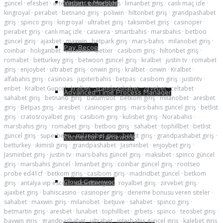
Variance Monitor
güncel
·
efesbet
·
artemisbet
·
primebahis
·
limanbet giriş
·
canlı maç izle
·
kingroyal
·
perabet
·
betnano giriş
·
poliwin
·
hiltonbet giriş
·
grandpashabet
giriş
·
spinco giriş
·
kingroyal
·
ultrabet giriş
·
taksimbet giriş
·
casinoper
·
perabet giriş
·
canlı maç izle
·
casivera
·
smartbahis
·
marsbahis
·
betboo
güncel giriş
·
ajaxbet
·
maxwin
·
betpark giriş
·
mars-bahis
·
milanobet giriş
·
Pay Recon
coinbar
·
holiganbet
·
vdcasino
·
betixir
·
casibom giriş
·
hiltonbet giriş
·
romabet
·
betturkey giriş
·
betwoon güncel giriş
·
kralbet
·
justin tv
·
romabet
giriş
·
enjoybet
·
ultrabet giriş
·
onwin giriş
·
kralbet
·
onwin
·
Kralbet
·
alfabahis giriş
·
casinoas
·
jupiterbahis
·
betpas
·
casibom giriş
·
justintv
·
enbet
·
Kralbet Guncel
·
kralbet
·
grandpashabet
·
zirvebet
·
celtabet
·
Advanced Time Process Manager
sahabet giriş
·
betnano giriş
·
batumslot
·
betkom giriş
·
milanobet
·
aresbet
giriş
·
Betpas giriş
·
aresbet
·
casinoper giriş
·
mars-bahis güncel giriş
·
betlist
giriş
·
cratosroyalbet giriş
·
casibom giriş
·
kulisbet giriş
·
Norabahis
·
marsbahis giriş
·
romabet giriş
·
betboo giriş
·
sahabet
·
tophillbet
·
betlist
güncel giriş
·
superbetin
·
milanobet giriş
·
betgit giriş
·
grandpashabet giriş
·
Connector Framework
betturkey
·
ikimisli giriş
·
grandpashabet
·
Jasminbet
·
enjoybet giriş
·
Jasminbet giriş
·
justin tv
·
mars-bahis güncel giriş
·
maksibet
·
spinco güncel
giriş
·
marsbahis güncel
·
limanbet giriş
·
coinbar güncel giriş
·
rootseo
probe ed41cf
·
betkom giriş
·
casibom giriş
·
madridbet güncel
·
betkom
Cloud Conveyor
giriş
·
antalya vip escort
·
süperbet giriş
·
royalbet giriş
·
zirvebet giriş
·
ajaxbet giriş
·
bahiscasino
·
casinoper giriş
·
deneme bonusu veren siteler
·
sahabet
·
maxwin giriş
·
milanobet
·
betjuve
·
sahabet
·
spinco giriş
·
betmartin giriş
·
aresbet
·
lunabet
·
tophillbet
·
grbets
·
spinco
·
teosbet giriş
·
baywin giriş
·
grandpashabet
·
ultrabet
·
interbahis güncel giriş
·
kalebet giriş