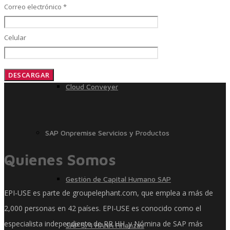
Correo electrónico *
Celular
SAP Travel OnDemand
Cloud Conveyer
SAP Onpremise Servicios y Productos
Quienes Somos
Gestión de Capital Humano SAP
EPI-USE es parte de groupelephant.com, que emplea a más de
2,000 personas en 42 países. EPI-USE es conocido como el
especialista independiente de RR.HH. y Nómina de SAP más
SAP S/4 HANA Finanzas