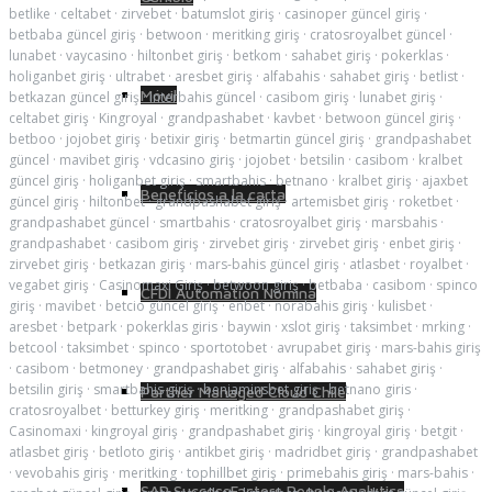
betlike
·
celtabet
·
zirvebet
·
batumslot giriş
·
casinoper güncel giriş
·
betbaba güncel giriş
·
betwoon
·
meritking giriş
·
cratosroyalbet güncel
·
lunabet
·
vaycasino
·
hiltonbet giriş
·
betkom
·
sahabet giriş
·
pokerklas
·
holiganbet giriş
·
ultrabet
·
aresbet giriş
·
alfabahis
·
sahabet giriş
·
betlist
·
Móvil
betkazan güncel giriş
·
interbahis güncel
·
casibom giriş
·
lunabet giriş
·
celtabet giriş
·
Kingroyal
·
grandpashabet
·
kavbet
·
betwoon güncel giriş
·
betboo
·
jojobet giriş
·
betixir giriş
·
betmartin güncel giriş
·
grandpashabet
güncel
·
mavibet giriş
·
vdcasino giriş
·
jojobet
·
betsilin
·
casibom
·
kralbet
güncel giriş
·
holiganbet giriş
·
smartbahis
·
betnano
·
kralbet giriş
·
ajaxbet
Beneficios a la carta
güncel giriş
·
hiltonbet
·
grandpashabet giriş
·
artemisbet giriş
·
roketbet
·
grandpashabet güncel
·
smartbahis
·
cratosroyalbet giriş
·
marsbahis
·
grandpashabet
·
casibom giriş
·
zirvebet giriş
·
zirvebet giriş
·
enbet giriş
·
zirvebet giriş
·
betkazan giriş
·
mars-bahis güncel giriş
·
atlasbet
·
royalbet
·
vegabet giriş
·
Casinomaxi Giriş
·
betwoon giriş
·
betbaba
·
casibom
·
spinco
CFDI Automation Nómina
giriş
·
mavibet
·
betcio güncel giriş
·
enbet
·
norabahis giriş
·
kulisbet
·
aresbet
·
betpark
·
pokerklas giris
·
baywin
·
xslot giriş
·
taksimbet
·
mrking
·
betcool
·
taksimbet
·
spinco
·
sportotobet
·
avrupabet giriş
·
mars-bahis giriş
·
casibom
·
betmoney
·
grandpashabet giriş
·
alfabahis
·
sahabet giriş
·
betsilin giriş
·
smartbahis giriş
·
benjaminsbet giriş
·
betnano giris
·
Partner Managed Cloud Chile
cratosroyalbet
·
betturkey giriş
·
meritking
·
grandpashabet giriş
·
Casinomaxi
·
kingroyal giriş
·
grandpashabet giriş
·
kingroyal giriş
·
betgit
·
atlasbet giriş
·
betloto giriş
·
antikbet giriş
·
madridbet giriş
·
grandpashabet
·
vevobahis giriş
·
meritking
·
tophillbet giriş
·
primebahis giriş
·
mars-bahis
·
SAP SuccessFactors People Analytics