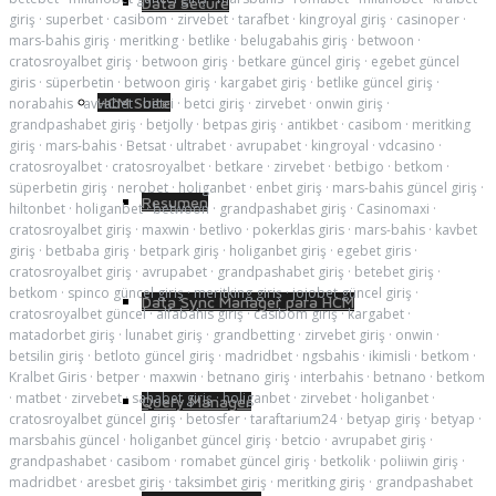
Data Secure
giriş
·
superbet
·
casibom
·
zirvebet
·
tarafbet
·
kingroyal giriş
·
casinoper
·
mars-bahis giriş
·
meritking
·
betlike
·
belugabahis giriş
·
betwoon
·
cratosroyalbet giriş
·
betwoon giriş
·
betkare güncel giriş
·
egebet güncel
giris
·
süperbetin
·
betwoon giriş
·
kargabet giriş
·
betlike güncel giriş
·
HCM Suite
norabahis
·
avvabet
·
betci
·
betci giriş
·
zirvebet
·
onwin giriş
·
grandpashabet giriş
·
betjolly
·
betpas giriş
·
antikbet
·
casibom
·
meritking
giriş
·
mars-bahis
·
Betsat
·
ultrabet
·
avrupabet
·
kingroyal
·
vdcasino
·
cratosroyalbet
·
cratosroyalbet
·
betkare
·
zirvebet
·
betbigo
·
betkom
·
süperbetin giriş
·
nerobet
·
holiganbet
·
enbet giriş
·
mars-bahis güncel giriş
·
Resumen
hiltonbet
·
holiganbet
·
betwoon
·
grandpashabet giriş
·
Casinomaxi
·
cratosroyalbet giriş
·
maxwin
·
betlivo
·
pokerklas giris
·
mars-bahis
·
kavbet
giriş
·
betbaba giriş
·
betpark giriş
·
holiganbet giriş
·
egebet giris
·
cratosroyalbet giriş
·
avrupabet
·
grandpashabet giriş
·
betebet giriş
·
betkom
·
spinco güncel giriş
·
meritking giriş
·
jojobet güncel giriş
·
Data Sync Manager para HCM
cratosroyalbet güncel
·
alfabahis giriş
·
casibom giriş
·
kargabet
·
matadorbet giriş
·
lunabet giriş
·
grandbetting
·
zirvebet giriş
·
onwin
·
betsilin giriş
·
betloto güncel giriş
·
madridbet
·
ngsbahis
·
ikimisli
·
betkom
·
Kralbet Giris
·
betper
·
maxwin
·
betnano giriş
·
interbahis
·
betnano
·
betkom
·
matbet
·
zirvebet
·
sahabet giriş
·
holiganbet
·
zirvebet
·
holiganbet
·
Query Manager
cratosroyalbet güncel giriş
·
betosfer
·
taraftarium24
·
betyap giriş
·
betyap
·
marsbahis güncel
·
holiganbet güncel giriş
·
betcio
·
avrupabet giriş
·
grandpashabet
·
casibom
·
romabet güncel giriş
·
betkolik
·
poliiwin giriş
·
madridbet
·
aresbet giriş
·
taksimbet giriş
·
meritking giriş
·
grandpashabet