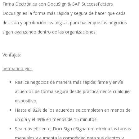
Firma Electrónica con DocuSign & SAP SuccessFactors
Docusign es la forma más rápida y segura de hacer que cada
Servicios
decisión y aprobación sea digital, para hacer que los negocios
sigan avanzando dentro de las organizaciones.
Servicios y productos cloud
Ventajas:
betmarino giriş
SAP S/4 HANA
Realice negocios de manera más rápida; firme y envíe
acuerdos de forma segura desde prácticamente cualquier
dispositivo.
EPI-US4HANA
Hasta el 82% de los acuerdos se completan en menos de
un día y el 49% en menos de 15 minutos.
Sea más eficiente; DocuSign eSignature elimina las tareas
Assessment SAP S/4HANA
manuales y aumenta la comodidad para sus clientes y