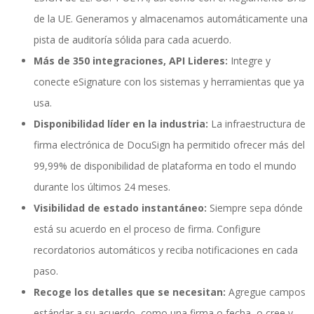
de la UE. Generamos y almacenamos automáticamente una
pista de auditoría sólida para cada acuerdo.
Performance and Goals
Más de 350 integraciones, API Lideres:
Integre y
conecte eSignature con los sistemas y herramientas que ya
usa.
Recruiting and Onboarding
Disponibilidad líder en la industria:
La infraestructura de
firma electrónica de DocuSign ha permitido ofrecer más del
99,99% de disponibilidad de plataforma en todo el mundo
SAP JAM
durante los últimos 24 meses.
Visibilidad de estado instantáneo:
Siempre sepa dónde
está su acuerdo en el proceso de firma. Configure
Look & Feel SAP SuccessFactors
recordatorios automáticos y reciba notificaciones en cada
paso.
Recoge los detalles que se necesitan:
Agregue campos
Firma Electrónica con DocuSign
estándar a su acuerdo, como una firma o fecha, o cree y