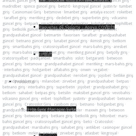
aresbet güncel giriş
·
cratosroyalbet
·
limanbet
·
benjaminsbet güncel giriş
·
madridbet
·
spinco güncel giriş
·
bets10
·
kingroyal güncel
·
justin tv
·
tumbet
giriş
·
Casinomaxi Giriş
·
betsmove
·
limanbet giriş
·
antalya escort
·
roketbet
·
tarafbet giriş
·
meritking giriş
·
dedebet giriş
·
superbetin giriş
·
vdcasino
güncel giriş
·
betpark
·
smartbahis giriş
·
pokerklas
·
kulisbet giriş
·
tophillbet
Paquetes de Soporte - Apoyo COVID19
giriş
·
betkolik güncel giriş
·
maksibet
·
betpas güncel giriş
·
sahabet
·
grandpashabet güncel
·
betmartin
·
favorisen
·
tarafbet
·
grandpashabet
güncel
·
betnano güncel giriş
·
lunabet güncel giriş
·
ikimisli giriş
·
betkom
giriş
·
smartbahis giriş
·
cratosroyalbet güncel
·
mars-bahis giriş
·
aresbet
giriş
·
mars-bahis giriş
·
ultrabet giriş
·
meritking güncel giriş
·
betjolly giriş
·
EPIBot
cratosroyalbet
·
padişahbet
·
smartbahis
·
xslot
·
betgaranti
·
betwoon
güncel giriş
·
betsmove
·
grandpashabet güncel
·
meritking
·
mars-bahis giriş
·
interbahis giriş
·
holiganbet
·
alfabahis giriş
·
onwin
·
vegabet
·
grandpashabet güncel
·
grandpashabet
·
nerobet giriş
·
jojobet
·
betlike giriş
·
grandpashabet giriş
Productos
·
milanobet
·
zirvebet giriş
·
grandpashabet
·
betpas
·
betnano giriş
·
interbahis giriş
·
superbetin
·
jojobet
·
grandpashabet giriş
·
betkom
·
sahabet
·
betpas giriş
·
betsilin
·
maksibet guncel giris
·
vevobahis
·
vdcasino güncel giriş
·
enbet
·
tophillbet
·
justintv
·
grandpashabet
·
betnano
güncel giriş
·
Cratosslot Giriş
·
casibom giriş
·
betnano
·
holiganbet giriş
·
Data Sync Manager Suite
grandpashabet
·
deneme bonusu veren siteler
·
maxwin giriş
·
betwoon
güncel giriş
·
betwoon giriş
·
betkare giriş
·
betkolik giriş
·
hiltonbet
·
mars-
bahis güncel giriş
·
cratosroyalbet güncel giriş
·
betci
·
Cratosslot
·
grandpashabet
·
marsbahis giriş
·
sahabet giriş
·
antikbet
·
casinoper güncel
giriş
·
betkom
·
mrking
·
perabet
·
zirvebet giriş
·
atlasbet
·
kingroyal
·