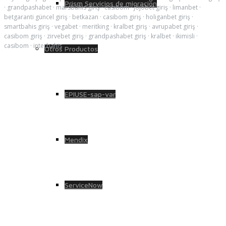
Prism Servicios de migración
·
grandpashabet
·
marsbahis giriş
·
casibom
·
jojobet giriş
·
limanbet
·
betgaranti güncel giriş
·
betkazan
·
casibom giriş
·
holiganbet giriş
·
smartbahis giriş
·
vegabet
·
meritking
·
kralbet giriş
·
avrupabet giriş
·
casibom giriş
·
zirvebet giriş
·
grandpashabet giriş
·
kralbet
·
ikimisli
·
casibom
·
interbahis
Otros Productos
EPIUSE-sap-var
Mendix
ServiceNow