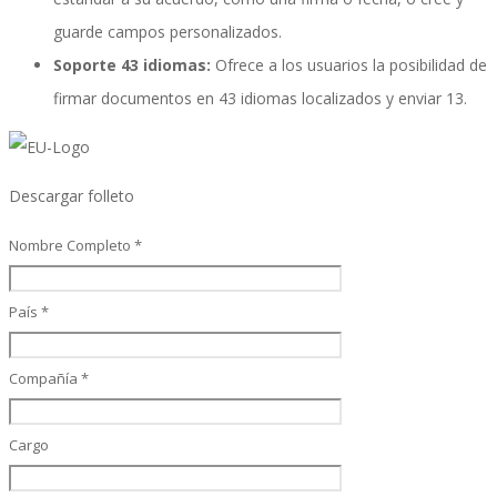
guarde campos personalizados.
Soporte 43 idiomas:
Ofrece a los usuarios la posibilidad de
SAP SuccessFactors Training Education
firmar documentos en 43 idiomas localizados y enviar 13.
Express Packages
Descargar folleto
Nombre Completo *
Soporte SuccessFactors
País *
Compañía *
SAP Time & Attendance by Workforce Software
Cargo
SAP Time and Attendance