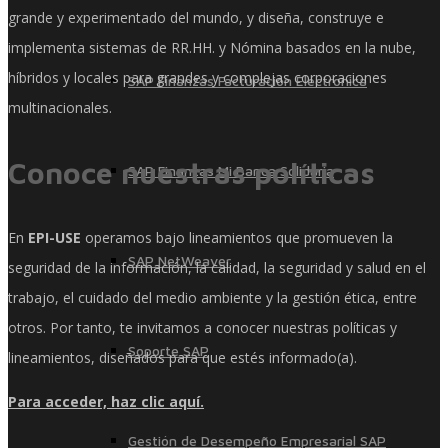
grande y experimentado del mundo, y diseña, construye e
implementa sistemas de RR.HH. y Nómina basados ​​en la nube,
híbridos y locales para grandes y complejas corporaciones
SAP Finanzas Facturación Electronica
multinacionales.
Conoce nuestras políticas
SAP Finanzas Mi Banca Solidaria
En
EPI-USE
operamos bajo lineamientos que promueven la
SAP NetWeaver
seguridad de la información, la calidad, la seguridad y salud en el
trabajo, el cuidado del medio ambiente y la gestión ética, entre
otros. Por tanto, te invitamos a conocer nuestras políticas y
Soporte SAP
lineamientos, diseñados para que estés informado(a).
Para acceder, haz clic aquí.
Gestión de Desempeño Empresarial SAP