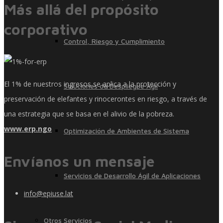
Más allá del propósito
corporativo
Control, Riesgo y Cumplimiento
El 1% de nuestros ingresos se aplica a la protección y
Soluciones de Despliegue Ágil
preservación de elefantes y rinocerontes en riesgo, a través de
una estrategia que se basa en el alivio de la pobreza.
www.erp.ngo
Optimización de Ambientes de Sistema
Envíanos un mensaje
Servicios de Desarrollo Ágil de Aplicaciones
info@epiuse.lat
Otros Servicios