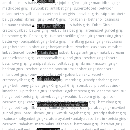
Resumen
antikbet
·
mars-bahis güncel giriş
·
jojobet güncel giriş
·
madridbet giriş
·
madridbet giriş
·
avrupabet
·
antikbet giriş
·
supertotobet
·
betwoon
·
milanobet
·
royalbet
·
teosbet
·
antikbet giriş
·
mavibet giriş
·
süpertotobet
·
belugabahis
·
ikimisli giriş
·
bets10 giriş
·
norabahis
·
betnano
·
casinoas
·
betnano
·
coinbar giriş
·
mars-bahis
·
mars-bahis giriş
·
Enbet Giris
·
System Builder
cratosroyalbet
·
betper giriş
·
enbet
·
kralbet giriş
·
artemisbet güncel giriş
·
betsmove giriş
·
Betsat giriş
·
tumbet
·
betlike güncel giriş
·
meritking giriş
·
betturkey
·
padişahbet giriş
·
betci giriş
·
meritking güncel giriş
·
vaycasino
giriş
·
betebet
·
jojobet giriş
·
benjaminsbet
·
zirvebet
·
casinoas
·
mavibet
·
Enbet Guncel
·
betloto
Client Sync
·
kulisbet
·
matbet
·
betgaranti giriş
·
maksibet resmi
giris
·
vdcasino giriş
·
cratosroyalbet güncel giriş
·
restbet giriş
·
Enbet
·
betsmove giriş
·
grandpashabet
·
celtabet giriş
·
ikimisli
·
maxwin giriş
·
betkom giriş
·
restbet
·
deneme bonusu
·
milanobet giriş
·
dedebet
·
milanobet giriş
·
onwin giriş
·
kalebet
·
goldenbahis
·
zirvebet
·
Object Sync
cratosroyalbet giriş
·
holiganbet giriş
·
meritking
·
grandpashabet güncel
giriş
·
betmoney güncel giriş
·
Kingroyal Giriş
·
romabet
·
piabellacasino
·
limanbet
·
jupiterbahis giriş
·
aresbet
·
egebet resmi giris
·
deneme bonusu
·
holiganbet
·
betci giriş
·
zirvebet giriş
·
wbahis
·
betkom giriş
·
spinco
·
casibom giriş
·
casibom
·
enbet giriş
·
betjolly güncel giriş
·
betturkey giriş
·
Landscape Transformation
holiganbet
·
tophillbet giriş
·
spinco giriş
·
süperbet
·
perabet giriş
·
mavibet
güncel giriş
·
betci
·
ikimisli giriş
·
ikimisli
·
vegabet giriş
·
grandpashabet giriş
·
spinco
·
holiganbet giriş
·
cratosroyalbet
·
antalya escort vitrin
·
betcio giriş
·
casibom
·
sahabet
·
mars-bahis
·
alfabahis
·
betmoney giriş
·
betebet giriş
·
betebet
·
milanobet güncel giriş
·
marsbahis
·
romabet
·
milanobet
·
kralbet