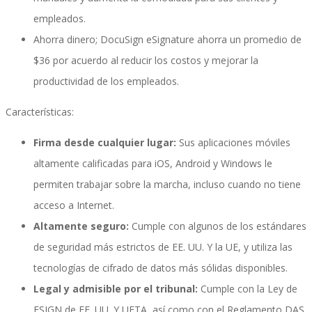
empleados.
Ahorra dinero; DocuSign eSignature ahorra un promedio de
Implementación SAP SuccessFactors
$36 por acuerdo al reducir los costos y mejorar la
productividad de los empleados.
Características:
Implementación Nómina Cloud Sap
Firma desde cualquier lugar:
Sus aplicaciones móviles
altamente calificadas para iOS, Android y Windows le
SAP SuccessFactors Employee Central
permiten trabajar sobre la marcha, incluso cuando no tiene
acceso a Internet.
Altamente seguro:
Cumple con algunos de los estándares
Implementación Employee Central Payroll
de seguridad más estrictos de EE. UU. Y la UE, y utiliza las
tecnologías de cifrado de datos más sólidas disponibles.
Legal y admisible por el tribunal:
Cumple con la Ley de
Learning and Development
ESIGN de ​​EE. UU. Y UETA, así como con el Reglamento DAS