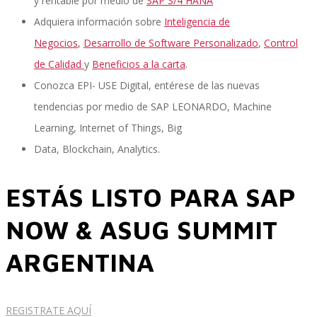
y rentable por medio de
SAP S/4 HANA
Adquiera información sobre
Inteligencia de
Negocios
,
Desarrollo de Software Personalizado
,
Control
Performance and Goals
de Calidad
y
Beneficios a la carta
.
Conozca EPI- USE Digital, entérese de las nuevas
tendencias por medio de SAP LEONARDO, Machine
Recruiting and Onboarding
Learning, Internet of Things, Big
Data, Blockchain, Analytics.
SAP JAM
ESTÁS LISTO PARA SAP
NOW & ASUG SUMMIT
Look & Feel SAP SuccessFactors
ARGENTINA
Firma Electrónica con DocuSign
REGISTRATE AQUÍ