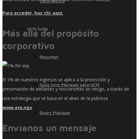
Data Secure
Para acceder, haz clic aquí.
HCM Suite
Más allá del propósito
corporativo
Resumen
El 1% de nuestros ingresos se aplica a la protección y
Data Sync Manager para HCM
preservación de elefantes y rinocerontes en riesgo, a través de
una estrategia que se basa en el alivio de la pobreza.
www.erp.ngo
Query Manager
Envíanos un mensaje