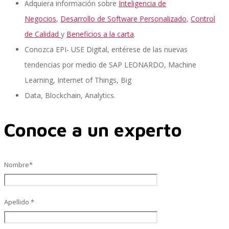
Adquiera información sobre
Inteligencia de
Negocios
,
Desarrollo de Software Personalizado
,
Control
de Calidad
y
Beneficios a la carta
.
SAP Travel OnDemand
Conozca EPI- USE Digital, entérese de las nuevas
tendencias por medio de SAP LEONARDO, Machine
Learning, Internet of Things, Big
Cloud Conveyer
Data, Blockchain, Analytics.
Conoce a un experto
SAP Onpremise Servicios y Productos
Nombre*
Gestión de Capital Humano SAP
Apellido *
SAP S/4 HANA Finanzas