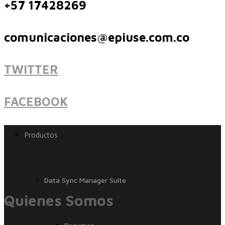
+57 17428269
comunicaciones@epiuse.com.co
Paquetes de Soporte - Apoyo COVID19
TWITTER
EPIBot
FACEBOOK
Productos
Data Sync Manager Suite
Quienes Somos