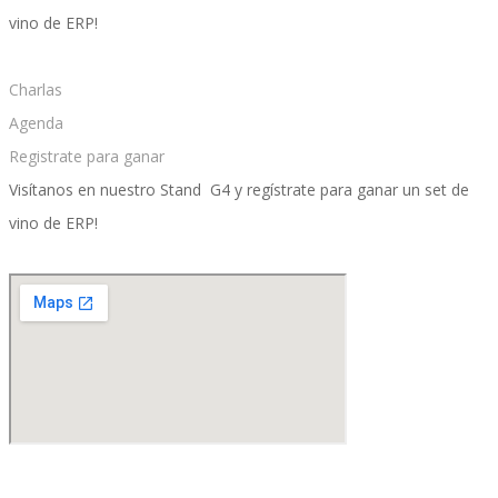
vino de ERP!
Charlas
Móvil
Agenda
Registrate para ganar
Visítanos en nuestro Stand G4 y regístrate para ganar un set de
Beneficios a la carta
vino de ERP!
CFDI Automation Nómina
Partner Managed Cloud Chile
SAP SuccessFactors People Analytics