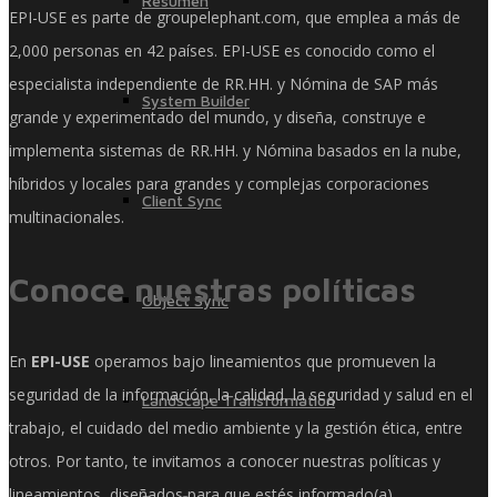
Resumen
EPI-USE es parte de groupelephant.com, que emplea a más de
2,000 personas en 42 países. EPI-USE es conocido como el
especialista independiente de RR.HH. y Nómina de SAP más
System Builder
grande y experimentado del mundo, y diseña, construye e
implementa sistemas de RR.HH. y Nómina basados ​​en la nube,
híbridos y locales para grandes y complejas corporaciones
Client Sync
multinacionales.
Conoce nuestras políticas
Object Sync
En
EPI-USE
operamos bajo lineamientos que promueven la
seguridad de la información, la calidad, la seguridad y salud en el
Landscape Transformation
trabajo, el cuidado del medio ambiente y la gestión ética, entre
otros. Por tanto, te invitamos a conocer nuestras políticas y
lineamientos, diseñados para que estés informado(a).