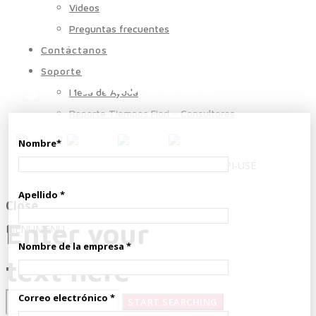
Videos
Preguntas frecuentes
Contáctanos
Soporte
Registra tus datos
Mesa de Ayuda
Reporte Tiempos Fiori – Consultores
Nombre*
EPI-USE
Apellido *
Close
Enter your
MENU
MENU
Nombre de la empresa *
text here
Correo electrónico *
Quiénes Somos