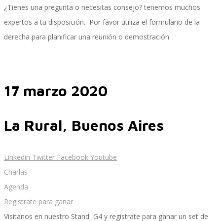
¿Tienes una pregunta o necesitas consejo? tenemos muchos
expertos a tu disposición. Por favor utiliza el formulario de la
derecha para planificar una reunión o demostración.
Inteligencia de Negocios
17 marzo 2020
Desarrollo de Software Personalizado
La Rural, Buenos Aires
Control de Calidad y Pruebas de Software
Linkedin
Twitter
Facebook
Youtube
Charlas
Servicios de Consultoría en Entrenamiento y
Agenda
Registrate para ganar
Visítanos en nuestro Stand G4 y regístrate para ganar un set de
Cambio