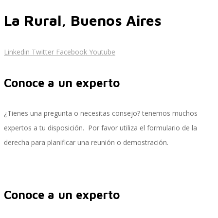
La Rural, Buenos Aires
Control, Riesgo y Cumplimiento
Linkedin
Twitter
Facebook
Youtube
Conoce a un experto
Soluciones de Despliegue Ágil
¿Tienes una pregunta o necesitas consejo? tenemos muchos
expertos a tu disposición. Por favor utiliza el formulario de la
Optimización de Ambientes de Sistema
derecha para planificar una reunión o demostración.
Servicios de Desarrollo Ágil de Aplicaciones
Conoce a un experto
Otros Servicios