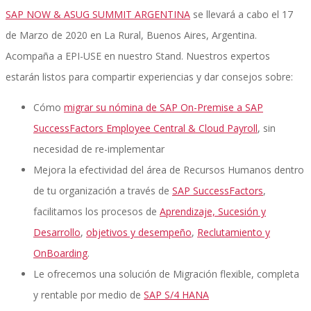
SAP NOW & ASUG SUMMIT ARGENTINA
se llevará a cabo el 17
de Marzo de 2020 en La Rural, Buenos Aires, Argentina.
SAP SuccessFactors Training Education
Acompaña a EPI-USE en nuestro Stand. Nuestros expertos
estarán listos para compartir experiencias y dar consejos sobre:
Cómo
migrar su nómina de SAP On-Premise a SAP
Express Packages
SuccessFactors Employee Central & Cloud Payroll
, sin
necesidad de re-implementar
Mejora la efectividad del área de Recursos Humanos dentro
Soporte SuccessFactors
de tu organización a través de
SAP SuccessFactors
,
facilitamos los procesos de
Aprendizaje, Sucesión y
Desarrollo
,
objetivos y desempeño
,
Reclutamiento y
SAP Time & Attendance by Workforce Software
OnBoarding
.
Le ofrecemos una solución de Migración flexible, completa
y rentable por medio de
SAP S/4 HANA
SAP Time and Attendance