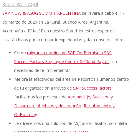
REGISTRATE AQUÍ
SAP NOW & ASUG SUMMIT ARGENTINA
se llevará a cabo el 17
Implementación SAP SuccessFactors
de Marzo de 2020 en La Rural, Buenos Aires, Argentina.
Acompaña a EPI-USE en nuestro Stand. Nuestros expertos
estarán listos para compartir experiencias y dar consejos sobre:
Implementación Nómina Cloud Sap
Cómo
migrar su nómina de SAP On-Premise a SAP
SuccessFactors Employee Central & Cloud Payroll
, sin
necesidad de re-implementar
SAP SuccessFactors Employee Central
Mejora la efectividad del área de Recursos Humanos dentro
de tu organización a través de
SAP SuccessFactors
,
facilitamos los procesos de
Aprendizaje, Sucesión y
Implementación Employee Central Payroll
Desarrollo
,
objetivos y desempeño
,
Reclutamiento y
OnBoarding
.
Le ofrecemos una solución de Migración flexible, completa
Learning and Development