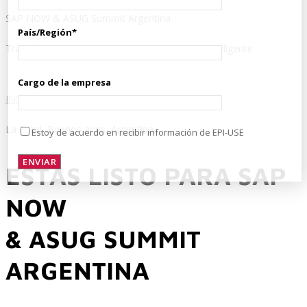
SAP NOW & ASUG Summit Argentina
País/Región*
Transforma tu organización en una empresa inteligente
Servicios
Cargo de la empresa
INSCRÍBETE
Servicios y productos cloud
La Rural, Buenos aires, Argentina.
Estoy de acuerdo en recibir información de EPI-USE
ESTÁS LISTO PARA SAP
SAP S/4 HANA
NOW
& ASUG SUMMIT
EPI-US4HANA
ARGENTINA
Assessment SAP S/4HANA