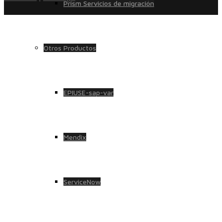
Prism Servicios de migración
Otros Productos
EPIUSE-sap-var
Mendix
ServiceNow