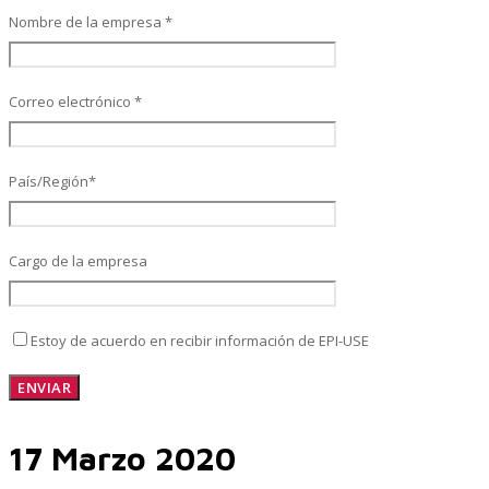
Nombre de la empresa *
SAP Finanzas Facturación Electronica
Correo electrónico *
País/Región*
SAP Finanzas Mi Banca Solidaria
Cargo de la empresa
SAP NetWeaver
Estoy de acuerdo en recibir información de EPI-USE
Soporte SAP
17 Marzo 2020
Gestión de Desempeño Empresarial SAP