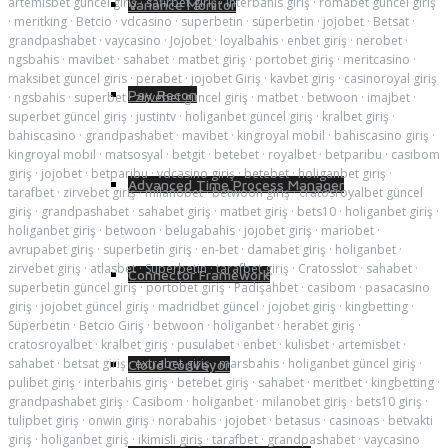
artemisbet güncel giriş
·
safirbet giriş
·
interbahis giriş
·
romabet güncel giriş
Variance Monitor
·
meritking
·
Betcio
·
vdcasino
·
superbetin
·
süperbetin
·
jojobet
·
Betsat
·
grandpashabet
·
vaycasino
·
Jojobet
·
loyalbahis
·
enbet giriş
·
nerobet
·
ngsbahis
·
mavibet
·
sahabet
·
matbet giriş
·
portobet giriş
·
meritcasino
·
maksibet guncel giris
·
perabet
·
jojobet Giriş
·
kavbet giriş
·
casinoroyal giriş
Pay Recon
·
ngsbahis
·
superbet
·
zirvebet güncel giriş
·
matbet
·
betwoon
·
imajbet
·
superbet güncel giriş
·
justintv
·
holiganbet güncel giriş
·
kralbet giriş
·
bahiscasino
·
grandpashabet
·
mavibet
·
kingroyal mobil
·
bahiscasino giriş
·
kingroyal mobil
·
matsosyal
·
betgit
·
betebet
·
royalbet
·
betparibu
·
casibom
giriş
·
jojobet
·
betparibu
·
vdcasino giriş
·
betebet
·
holiganbet giriş
·
Advanced Time Process Manager
tarafbet
·
zirvebet giriş
·
milanobet
·
betwoon giriş
·
cratosroyalbet güncel
giriş
·
grandpashabet
·
sahabet giriş
·
matbet giriş
·
bets10
·
holiganbet giriş
·
holiganbet giriş
·
betwoon
·
belugabahis
·
jojobet giriş
·
mariobet
·
avrupabet giriş
·
superbetin giriş
·
en-bet
·
damabet giriş
·
holiganbet
·
zirvebet giriş
·
atlasbet
·
Superbetin
·
tarafbet giriş
·
Cratosslot
·
sahabet
·
Connector Framework
superbetin güncel giriş
·
portobet giriş
·
Padişahbet
·
casibom
·
pasacasino
giriş
·
jojobet güncel giriş
·
madridbet güncel
·
jojobet giriş
·
kingbetting
·
Süperbetin
·
Betcio Giriş
·
betwoon
·
holiganbet
·
herabet giriş
·
cratosroyalbet
·
kralbet giriş
·
pusulabet
·
enbet
·
kulisbet
·
artemisbet
·
sahabet
·
betsat giriş
·
extrabet giriş
·
marsbahis
·
holiganbet güncel giriş
·
Cloud Conveyor
pulibet giriş
·
interbahis giriş
·
betebet giriş
·
sahabet
·
meritbet
·
kingbetting
·
grandpashabet giriş
·
Casibom
·
holiganbet
·
milanobet giriş
·
bets10 giriş
·
tulipbet giriş
·
onwin giriş
·
norabahis
·
jojobet
·
betasus
·
casinoas
·
betvakti
giriş
·
holiganbet giriş
·
ikimisli giriş
·
tarafbet
·
grandpashabet
·
vaycasino