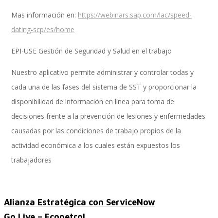
Mas información en:
https://webinars.sap.com/lac/speed-
dating-scp/es/home
Performance and Goals
EPI-USE Gestión de Seguridad y Salud en el trabajo
Nuestro aplicativo permite administrar y controlar todas y
Recruiting and Onboarding
cada una de las fases del sistema de SST y proporcionar la
disponibilidad de información en línea para toma de
decisiones frente a la prevención de lesiones y enfermedades
SAP JAM
causadas por las condiciones de trabajo propios de la
actividad económica a los cuales están expuestos los
trabajadores
Look & Feel SAP SuccessFactors
Alianza Estratégica con ServiceNow
Firma Electrónica con DocuSign
Go Live – Ecopetrol