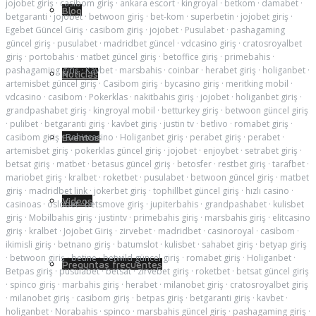
jojobet giriş
·
casibom giriş
·
ankara escort
·
kingroyal
·
betkom
·
damabet
·
Blog
betgaranti
·
jojobet
·
betwoon giriş
·
bet-kom
·
superbetin
·
jojobet giriş
·
Egebet Güncel Giriş
·
casibom giriş
·
jojobet
·
Pusulabet
·
pashagaming
güncel giriş
·
pusulabet
·
madridbet güncel
·
vdcasino giriş
·
cratosroyalbet
giriş
·
portobahis
·
matbet güncel giriş
·
betoffice giriş
·
primebahis
·
pashagaming giriş
·
Kavbet
·
marsbahis
·
coinbar
·
herabet giriş
·
holiganbet
·
Noticias
artemisbet güncel giriş
·
Casibom giriş
·
bycasino giriş
·
meritking mobil
·
vdcasino
·
casibom
·
Pokerklas
·
nakitbahis giriş
·
jojobet
·
holiganbet giriş
·
grandpashabet giriş
·
kingroyal mobil
·
betturkey giriş
·
betwoon güncel giriş
·
pulibet
·
betgaranti giriş
·
kavbet giriş
·
justin tv
·
betlivo
·
romabet giriş
·
Eventos
casibom giriş
·
Bahiscasino
·
Holiganbet giriş
·
perabet giriş
·
perabet
·
artemisbet giriş
·
pokerklas güncel giriş
·
jojobet
·
enjoybet
·
setrabet giriş
·
betsat giriş
·
matbet
·
betasus güncel giriş
·
betosfer
·
restbet giriş
·
tarafbet
·
mariobet giriş
·
kralbet
·
roketbet
·
pusulabet
·
betwoon güncel giriş
·
matbet
giriş
·
madridbet link
·
jokerbet giriş
·
tophillbet güncel giriş
·
hızlı casino
·
Videos
casinoas
·
oslobet
·
betsmove giriş
·
jupiterbahis
·
grandpashabet
·
kulisbet
giriş
·
Mobilbahis giriş
·
justintv
·
primebahis giriş
·
marsbahis giriş
·
elitcasino
giriş
·
kralbet
·
Jojobet Giriş
·
zirvebet
·
madridbet
·
casinoroyal
·
casibom
·
ikimisli giriş
·
betnano giriş
·
batumslot
·
kulisbet
·
sahabet giriş
·
betyap giriş
·
betwoon giriş
·
betine
·
betwild güncel giriş
·
romabet giriş
·
Holiganbet
·
Preguntas frecuentes
Betpas giriş
·
pusulabet
·
betsat
·
zirvebet giriş
·
roketbet
·
betsat güncel giriş
·
spinco giriş
·
marbahis giriş
·
herabet
·
milanobet giriş
·
cratosroyalbet giriş
·
milanobet giriş
·
casibom giriş
·
betpas giriş
·
betgaranti giriş
·
kavbet
·
holiganbet
·
Norabahis
·
spinco
·
marsbahis güncel giriş
·
pashagaming giriş
·