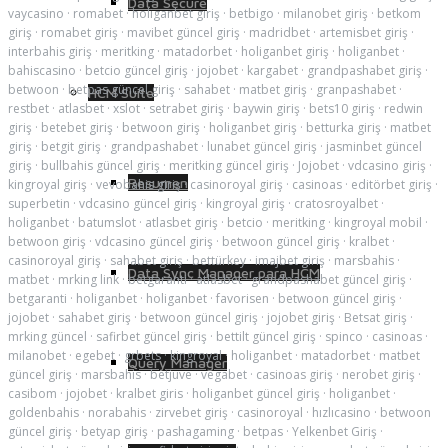
Data Secure
vaycasino
·
romabet
·
holiganbet giriş
·
betbigo
·
milanobet giriş
·
betkom
giriş
·
romabet giriş
·
mavibet güncel giriş
·
madridbet
·
artemisbet giriş
·
interbahis giriş
·
meritking
·
matadorbet
·
holiganbet giriş
·
holiganbet
·
bahiscasino
·
betcio güncel giriş
·
jojobet
·
kargabet
·
grandpashabet giriş
·
betwoon
·
betpas güncel giriş
·
sahabet
·
matbet giriş
·
granpashabet
·
HCM Suite
restbet
·
atlasbet
·
xslot
·
setrabet giriş
·
baywin giriş
·
bets10 giriş
·
redwin
giriş
·
betebet giriş
·
betwoon giriş
·
holiganbet giriş
·
betturka giriş
·
matbet
giriş
·
betgit giriş
·
grandpashabet
·
lunabet güncel giriş
·
jasminbet güncel
giriş
·
bullbahis güncel giriş
·
meritking güncel giriş
·
Jojobet
·
vdcasino giriş
·
Resumen
kingroyal giriş
·
vevobahis giriş
·
casinoroyal giriş
·
casinoas
·
editörbet giriş
·
superbetin
·
vdcasino güncel giriş
·
kingroyal giriş
·
cratosroyalbet
·
holiganbet
·
batumslot
·
atlasbet giriş
·
betcio
·
meritking
·
kingroyal mobil
·
betwoon giriş
·
vdcasino güncel giriş
·
betwoon güncel giriş
·
kralbet
·
casinoroyal giriş
·
sahabet giriş
·
bettürkey
·
imajbet giriş
·
marsbahis
·
Data Sync Manager para HCM
matbet
·
mrking link
·
betgaranti
·
atlasbet
·
grandpashabet güncel giriş
·
betgaranti
·
holiganbet
·
holiganbet
·
favorisen
·
betwoon güncel giriş
·
jojobet
·
sahabet giriş
·
betwoon güncel giriş
·
jojobet giriş
·
Betsat giriş
·
mrking güncel
·
safirbet güncel giriş
·
bettilt güncel giriş
·
spinco
·
casinoas
·
milanobet
·
egebet
·
grbets
·
kingroyal
·
holiganbet
·
matadorbet
·
matbet
Query Manager
güncel giriş
·
marsbahis
·
betjuve
·
vegabet
·
casinoas giriş
·
nerobet giriş
·
casibom
·
jojobet
·
kralbet giris
·
holiganbet güncel giriş
·
holiganbet
·
goldenbahis
·
norabahis
·
zirvebet giriş
·
casinoroyal
·
hızlıcasino
·
betwoon
güncel giriş
·
betyap giriş
·
pashagaming
·
betpas
·
Yelkenbet Giriş
·