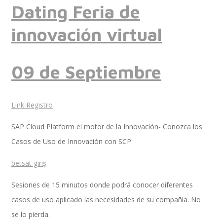
Dating Feria de
innovación virtual
Implementación SAP SuccessFactors
09 de Septiembre
Implementación Nómina Cloud Sap
Link Registro
SAP SuccessFactors Employee Central
SAP Cloud Platform el motor de la Innovación- Conozca los
Casos de Uso de Innovación con SCP
betsat giriş
Implementación Employee Central Payroll
Sesiones de 15 minutos donde podrá conocer diferentes
casos de uso aplicado las necesidades de su compañia. No
Learning and Development
se lo pierda.