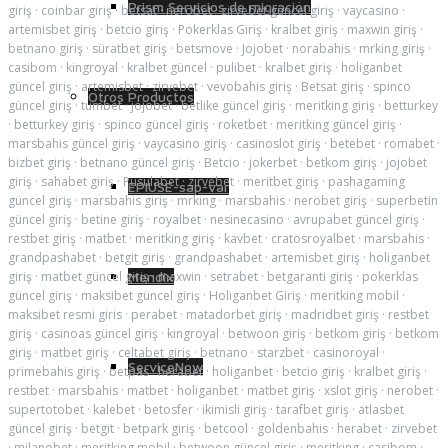
Prism Servicios de migración
giriş
·
coinbar giriş
·
betsat
·
nerobet
·
zirvebet güncel giriş
·
vaycasino
·
artemisbet giriş
·
betcio giriş
·
Pokerklas Giriş
·
kralbet giriş
·
maxwin giriş
·
betnano giriş
·
süratbet giriş
·
betsmove
·
Jojobet
·
norabahis
·
mrking giriş
·
casibom
·
kingroyal
·
kralbet güncel
·
pulibet
·
kralbet giriş
·
holiganbet
güncel giriş
·
artemisbet
·
zirvebet
·
vevobahis giriş
·
Betsat giriş
·
spinco
Otros Productos
güncel giriş
·
tumbet
·
jojobet
·
betlike güncel giriş
·
meritking giriş
·
betturkey
·
betturkey giriş
·
spinco güncel giriş
·
roketbet
·
meritking güncel giriş
·
marsbahis güncel giriş
·
vaycasino giriş
·
casinoslot giriş
·
betebet
·
romabet
·
bizbet giriş
·
betnano güncel giriş
·
Betcio
·
jokerbet
·
betkom giriş
·
jojobet
giriş
·
sahabet giriş
·
Pusulabet
·
zirvebet
·
meritbet giriş
·
pashagaming
EPIUSE-sap-var
güncel giriş
·
marsbahis giriş
·
mrking
·
marsbahis
·
nerobet giriş
·
superbetin
güncel giriş
·
betine giriş
·
royalbet
·
nesinecasino
·
avrupabet güncel giriş
·
restbet giriş
·
matbet
·
meritking giriş
·
kavbet
·
cratosroyalbet
·
marsbahis
·
grandpashabet
·
betgit giriş
·
grandpashabet
·
artemisbet giriş
·
holiganbet
Mendix
giriş
·
matbet güncel giriş
·
maxwin
·
setrabet
·
betgaranti giriş
·
pokerklas
güncel giriş
·
maksibet güncel giriş
·
Holiganbet Giriş
·
meritking mobil
·
maksibet resmi giris
·
perabet
·
matadorbet giriş
·
madridbet giriş
·
restbet
giriş
·
casinoas güncel giriş
·
kingroyal
·
betwoon giriş
·
betkom giriş
·
betkom
giriş
·
matbet giriş
·
celtabet giriş
·
betnano
·
starzbet
·
casinoroyal
·
ServiceNow
primebahis giriş
·
betpas
·
herabet
·
holiganbet
·
betcio giriş
·
kralbet giriş
·
restbet
·
marsbahis
·
matbet
·
holiganbet
·
matbet giriş
·
xslot giriş
·
nerobet
·
supertotobet
·
kalebet
·
betosfer
·
ikimisli giriş
·
tarafbet giriş
·
atlasbet
güncel giriş
·
betgit
·
betpark giriş
·
betcool
·
goldenbahis
·
herabet
·
zirvebet
·
milanobet
·
meritking mobil
·
betwoon güncel giriş
·
meritking
·
casibom
·