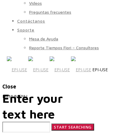
Videos
Preguntas frecuentes
Contáctanos
Soporte
Mesa de Ayuda
Reporte Tiempos Fiori – Consultores
EPI-USE
Close
Enter your
MENU
MENU
text here
Quiénes Somos