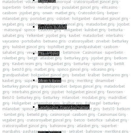
Resumen
matadorbet
·
vdcasino giriş
·
casinoroyal
·
cratosroyalbet güncel giriş
·
superbetin
·
betlivo
·
nerobet giriş
·
pusulabet güncel giriş
·
elitcasino
·
casibom
·
jojobet giriş
·
onwin
·
matbet giriş
·
Cratosslot Giriş
·
betper
·
milanobet giriş
·
portobet giriş
·
oslobet
·
holiganbet
·
damabet güncel giriş
·
vegabet giriş
·
casibom
·
casinoroyal güncel giriş
·
matadorbet giriş
·
Jojobet
System Builder
·
matsosyal
·
spinco
·
Casibom giriş
·
holiganbet
·
kulisbet giriş
·
betturka
·
sahabet giriş
·
Yelkenbet
·
jojobet giriş
·
kavbet
·
matadorbet
·
interbahis
·
vaycasino
·
portobahis
·
betnano giris
·
cratosroyalbet
·
zirvebet
·
betturkey
giriş
·
kulisbet güncel giriş
·
tophillbet giriş
·
grandpashabet
·
casibom
·
sahabet giriş
·
vevobahis
·
sahabet
·
betsmove
·
Casinomaxi
·
superbetin
·
Client Sync
roketbet giriş
·
betgit
·
atlasbet giriş
·
betturkey giriş
·
jojobet giriş
·
betkom
giriş
·
Kavbet resmi giriş
·
holiganbet giriş
·
betturkey
·
spinco giriş
·
bettilt
giriş
·
bets10 giriş
·
matbet giriş
·
spinco güncel giriş
·
vdcasino giriş
·
grandpashabet
·
holiganbet güncel giriş
·
betebet
·
kralbet
·
betmarino giriş
·
Object Sync
kavbet giriş
·
süpertotobet
·
vaycasino giriş
·
meritking
·
dinamobet
·
betturkey güncel giriş
·
grandoperabet
·
betpas güncel giriş
·
matadorbet
giriş
·
interbahis güncel giriş
·
jojobet
·
holiganbet güncel giriş
·
favorisen
·
Bets10
·
betturkey giriş
·
betturkey
·
milanobet
·
modabet giriş
·
madridbet
giriş
·
Holiganbet
·
artemisbet giriş
·
kralbet giriş
·
Bahsegel
·
betturkey
·
Landscape Transformation
milanobet
·
spinco güncel giriş
·
oslobet giriş
·
matbet giriş
·
bets10
·
betkom
·
tumbet giriş
·
betwild giriş
·
casinoroyal
·
casibom giriş
·
Casinomaxi Giriş
·
vegabet giriş
·
cratosroyalbet güncel giriş
·
betcio
·
betoffice
·
sahabet giriş
·
cratosroyalbet güncel giriş
·
bahisnow giriş
·
atlasbet giriş
·
superbet
·
marsbahis
·
pashagaming
·
betmarino
·
setrabet
·
bahisnow
·
meritking giriş
·