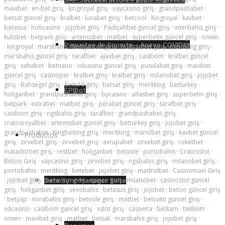
mavibet
·
en-bet giriş
·
kingroyal giriş
·
vaycasino giriş
·
grandpashabet
·
betsat güncel giriş
·
kralbet
·
lunabet giriş
·
betcool
·
Kingroyal
·
kavbet
·
betasus
·
hızlıcasino
·
jojobet giriş
·
Padişahbet güncel giriş
·
interbahis giriş
·
kulisbet
·
betpark giriş
·
artemisbet
·
matbet
·
superbetin güncel giriş
·
onwin
Paquetes de Soporte - Apoyo COVID19
·
kingroyal
·
marsbahis
·
holiganbet giriş
·
holiganbet giriş
·
meritking giriş
·
marsbahis güncel giriş
·
tarafbet
·
ajaxbet giriş
·
casibom
·
kralbet güncel
giriş
·
sahabet
·
betnano
·
vdcasino güncel giriş
·
pusulabet giriş
·
mavibet
güncel giriş
·
casinoper
·
kralbet giriş
·
kralbet giriş
·
milanobet giriş
·
jojobet
giriş
·
Bahsegel giriş
·
bets10 giriş
·
betsat giriş
·
meritking
·
betturkey
·
EPIBot
holiganbet
·
grandpashabet giriş
·
bycasino
·
atlasbet giriş
·
superbetin giriş
·
betpark
·
extrabet
·
matbet giriş
·
perabet güncel giriş
·
tarafbet giriş
·
casibom giriş
·
ngsbahis giriş
·
tarafbet
·
grandpashabet giriş
·
cratosroyalbet
·
artemisbet güncel giriş
·
betturkey giriş
·
Jojobet giriş
·
grandpashabet
·
Kingbetting giriş
·
meritking
·
mariobet giriş
·
kavbet güncel
Productos
giriş
·
zirvebet giriş
·
zirvebet giriş
·
avrupabet
·
zirvebet giriş
·
roketbet
·
matadorbet giriş
·
restbet
·
holiganbet
·
betvole
·
portobahis
·
Cratosslot
·
Betcio Giriş
·
vaycasino giriş
·
zirvebet giriş
·
ngsbahis giriş
·
milanobet giriş
·
portobahis
·
meritking
·
betebet
·
jojobet giriş
·
madridbet
·
Casinomaxi Giriş
Data Sync Manager Suite
·
jojobet giriş
·
betwoon giriş
·
spinco giriş
·
milanobet
·
casinoslot güncel
giriş
·
holiganbet giriş
·
vevobahis
·
betasus giriş
·
jojobet
·
betcio güncel giriş
·
betyap
·
norabahis giriş
·
betvole giriş
·
matbet
·
betvakti güncel giriş
·
vdcasino
·
casibom güncel giriş
·
xslot giriş
·
casivera
·
betkam
·
betkom
·
onwin
·
mavibet giriş
·
matbet
·
betsat
·
marsbahis giriş
·
jojobet giriş
·