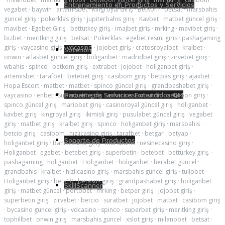
Entrenamiento en Productos y Servicios
vegabet
·
baywin
·
artemisbet
·
Kingroyal Giriş
·
Betkom
·
betsat
·
marsbahis
güncel giriş
·
pokerklas giriş
·
jupiterbahis giriş
·
Kavbet
·
matbet güncel giriş
·
mavibet
·
Egebet Giriş
·
bettutkey giriş
·
imajbet giriş
·
mrking
·
mavibet giriş
·
bizbet
·
meritking giriş
·
betsat
·
Pokerklas
·
egebet resmi giris
·
pashagaming
giriş
·
vaycasino giriş
·
vdcasino
·
jojobet giriş
·
cratosroyalbet
·
kralbet
·
Soterion
onwin
·
atlasbet güncel giriş
·
holiganbet
·
madridbet giriş
·
zirvebet giriş
·
wbahis
·
spinco
·
betkom giriş
·
extrabet
·
Jojobet
·
holiganbet giriş
·
artemisbet
·
tarafbet
·
betebet giriş
·
casibom giriş
·
betpas giriş
·
ajaxbet
·
Hopa Escort
·
matbet
·
matbet
·
spinco güncel giriş
·
grandpashabet giriş
·
Paquete de Servicios Extendidos QM
vaycasino
·
enbet
·
Superbetin giriş
·
ankara escort vitrin
·
betwoon giriş
·
spinco güncel giriş
·
mariobet giriş
·
casinoroyal güncel giriş
·
holiganbet
·
kavbet giriş
·
kingroyal giriş
·
ikimisli giriş
·
pusulabet güncel giriş
·
vegabet
giriş
·
matbet giriş
·
kralbet giriş
·
spinco
·
holiganbet giriş
·
marsbahis
·
betcio giriş
·
casibom
·
hızlıcasino giriş
·
tarafbet
·
betgar
·
betyap
·
Soporte de Productos
holiganbet giriş
·
Bahiscasino giriş
·
marsbahis
·
nesinecasino giriş
·
Holiganbet
·
egebet
·
betebet giriş
·
superbetin
·
betebet
·
betturkey giriş
·
pashagaming
·
holiganbet
·
Holiganbet
·
holiganbet
·
herabet güncel
·
grandbahis
·
kralbet
·
hızlıcasino giriş
·
marsbahis güncel giriş
·
tulipbet
·
Holiganbet giriş
·
bets10
·
betasus giriş
·
grandpashabet giriş
·
holiganbet
SkillScanner
giriş
·
matbet güncel
·
portobet
·
mrking
·
betper giriş
·
jojobet giriş
·
superbetin giriş
·
zirvebet
·
betcio
·
süratbet
·
jojobet
·
matbet
·
casibom giriş
·
bycasino güncel giriş
·
vdcasino
·
spinco
·
superbet giriş
·
meritking giriş
·
tophillbet
·
onwin giriş
·
marsbahis güncel
·
xslot giriş
·
milanobet
·
betsat
·