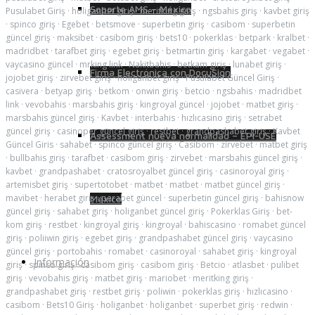
Soporte AMS – México
Pusulabet Giriş
·
holiganbet giriş
·
meritking giriş
·
ngsbahis giriş
·
kavbet giriş
·
spinco giriş
·
Egebet
·
betsmove
·
superbetin giriş
·
casibom
·
superbetin
güncel giriş
·
maksibet
·
casibom giriş
·
bets10
·
pokerklas
·
betpark
·
kralbet
·
madridbet
·
tarafbet giriş
·
egebet giriş
·
betmartin giriş
·
kargabet
·
vegabet
·
vaycasino güncel
·
mrking link
·
Nakitbahis
·
betkam giriş
·
lunabet giriş
·
Firma Electrónica con DocuSign
jojobet giriş
·
zirvebet giriş
·
holiganbet giriş
·
Pusulabet Güncel Giriş
·
casivera
·
betyap giriş
·
betkom
·
onwin giriş
·
betcio
·
ngsbahis
·
madridbet
link
·
vevobahis
·
marsbahis giriş
·
kingroyal güncel
·
jojobet
·
matbet giriş
·
marsbahis güncel giriş
·
Kavbet
·
interbahis
·
hızlıcasino giriş
·
setrabet
güncel giriş
·
casinoper güncel giriş
·
restbet
·
grandpashabet giriş
·
Kavbet
Assessment nueva normalidad – EPI-USE
Güncel Giris
·
sahabet
·
spinco güncel giriş
·
Casibom
·
zirvebet
·
matbet giriş
·
bullbahis giriş
·
tarafbet
·
casibom giriş
·
zirvebet
·
marsbahis güncel giriş
·
kavbet
·
grandpashabet
·
cratosroyalbet güncel giriş
·
casinoroyal giriş
·
artemisbet giriş
·
supertotobet
·
matbet
·
matbet
·
matbet güncel giriş
·
mavibet
·
herabet giriş
·
perabet güncel
·
superbetin güncel giriş
·
bahisnow
México
güncel giriş
·
sahabet giriş
·
holiganbet güncel giriş
·
Pokerklas Giriş
·
bet-
kom giriş
·
restbet
·
kingroyal giriş
·
kingroyal
·
bahiscasino
·
romabet güncel
giriş
·
poliiwin giriş
·
egebet giriş
·
grandpashabet güncel giriş
·
vaycasino
güncel giriş
·
portobahis
·
romabet
·
casinoroyal
·
sahabet giriş
·
kingroyal
Información
giriş
·
spinco giriş
·
casibom giriş
·
casibom giriş
·
Betcio
·
atlasbet
·
pulibet
giriş
·
vevobahis giriş
·
matbet giriş
·
mariobet
·
meritking giriş
·
grandpashabet giriş
·
restbet giriş
·
poliwin
·
pokerklas giriş
·
hızlıcasino
·
casibom
·
Bets10 Giriş
·
holiganbet
·
holiganbet
·
superbet giriş
·
redwin
·