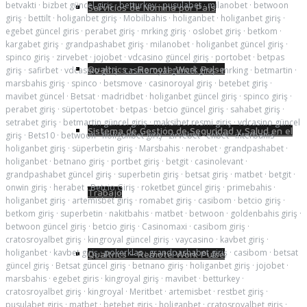
betvakti
·
bizbet güncel giriş
·
betturkey
·
pusulabet
·
milanobet
·
betwoon
Servicios de Nómina por País
giriş
·
bettilt
·
holiganbet giriş
·
Mobilbahis
·
holiganbet
·
holiganbet giriş
·
egebet güncel giris
·
perabet giriş
·
mrking giriş
·
oslobet giriş
·
betkom
·
kargabet giriş
·
grandpashabet giriş
·
milanobet
·
holiganbet güncel giriş
·
spinco giriş
·
zirvebet
·
jojobet
·
vdcasino güncel giriş
·
portobet
·
betpas
Qualtrics – Remote Work Pulse
giriş
·
safirbet
·
vdcasino giriş
·
casinoroyal güncel giriş
·
mrking
·
betmartin
·
marsbahis giriş
·
spinco
·
betsmove
·
casinoroyal giriş
·
betebet giriş
·
mavibet güncel
·
Betsat
·
madridbet
·
holiganbet güncel giriş
·
spinco giriş
·
perabet giriş
·
süpertotobet
·
betpas
·
betcio güncel giriş
·
sahabet giriş
·
setrabet giriş
·
betmartin güncel giriş
·
maksibet resmi giriş
·
vdcasino güncel
Sistema de Gestión de Seguridad y Salud en el
giriş
·
Bets10
·
betwoon
·
holiganbet giriş
·
zirvebet
·
enbet
·
interbahis
·
holiganbet giriş
·
süperbetin giriş
·
Marsbahis
·
nerobet
·
grandpashabet
·
holiganbet
·
betnano giriş
·
portbet giriş
·
betgit
·
casinolevant
·
grandpashabet güncel giriş
·
superbetin giriş
·
betsat giriş
·
matbet
·
betgit
·
onwin giriş
·
herabet
·
Betcio Giriş
·
roketbet güncel giriş
·
primebahis
·
Trabajo
holiganbet giriş
·
artemisbet giriş
·
romabet giriş
·
casibom
·
betcio giriş
·
betkom giriş
·
superbetin
·
nakitbahis
·
matbet
·
betwoon
·
goldenbahis giriş
·
betwoon güncel giriş
·
betcio giriş
·
Casinomaxi
·
casibom giriş
·
cratosroyalbet giriş
·
kingroyal güncel giriş
·
vaycasino
·
kavbet giriş
·
holiganbet
·
kavbet giriş
·
pokerklas
·
grandpashabet giriş
·
casibom
·
betsat
Qualtrics – Remote Work Pulse
güncel giriş
·
Betsat güncel giriş
·
betnano giriş
·
holiganbet giriş
·
jojobet
·
marsbahis
·
egebet giris
·
kingroyal giriş
·
mavibet
·
betturkey
·
cratosroyalbet giriş
·
kingroyal
·
Meritbet
·
artemisbet
·
restbet giriş
·
pusulabet giriş
·
matbet
·
betebet giriş
·
holiganbet
·
cratosroyalbet giriş
·