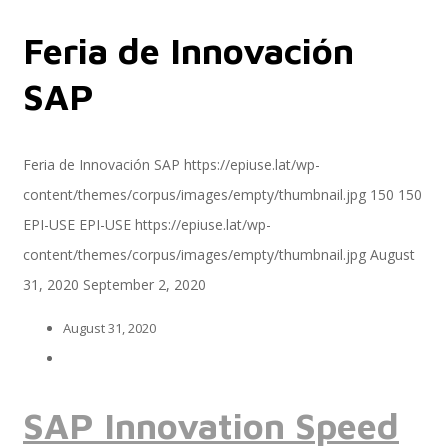
Feria de Innovación
Servicios
SAP
Servicios y productos cloud
Feria de Innovación SAP
https://epiuse.lat/wp-
content/themes/corpus/images/empty/thumbnail.jpg
150
150
EPI-USE
EPI-USE
https://epiuse.lat/wp-
SAP S/4 HANA
content/themes/corpus/images/empty/thumbnail.jpg
August
31, 2020
September 2, 2020
August 31, 2020
EPI-US4HANA
SAP Innovation Speed
Assessment SAP S/4HANA