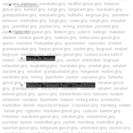
vaycasino
·
betwoon
·
marsbahis giriş
·
tarafbet güncel giriş
·
betwoon
Contáctanos
güncel giriş
·
kulisbet giriş
·
betgit giriş
·
betgaranti giriş
·
marsbahis giriş
·
grandpashabet giriş
·
marsbahis giriş
·
bullbahis
·
kingroyal giriş
·
jasminbet
·
betwoon
·
madridbet giriş
·
betgit giriş
·
onwin giriş
·
betgit giriş
·
enjoybet
giriş
·
jasminbet giriş
·
Jojobet Giriş
·
mrking
·
portobet
·
portobet giriş
·
Soporte
jojobet giriş
·
holiganbet giriş
·
Betkom giriş
·
justin tv
·
betbigo
·
maksibet
·
atlasbet
·
coinbar güncel giriş
·
casibom giriş
·
bahiscasino guncel giris
·
spinco
·
mariobet
·
Padişahbet giriş
·
sportotobet
·
casinoslot
·
zirvebet
·
grandoperabet giriş
·
betpas güncel giriş
·
jojobet giriş
·
kingroyal
·
imajbet
·
kingroyal
·
meritking giriş
·
vdcasino güncel giriş
·
rootseo probe ed41cf
·
Mesa de Ayuda
matbet
·
casibom giriş
·
kulisbet giriş
·
avvabet
·
artemisbet
·
kingroyal
·
milanobet giriş
·
kingbetting giriş
·
marsbahis giriş
·
zirvebet giriş
·
sahabet
·
starzbet giriş
·
setrabet
·
grandpashabet giriş
·
holiganbet
·
matbet giriş
·
marsbahis giriş
·
mrking
·
Superbetin
·
jojobet
·
vaycasino giriş
·
betturka
güncel giriş
·
royalbet
·
betkom giriş
·
betkom
·
vdcasino
·
herabet güncel
Reporte Tiempos Fiori - Consultores
giriş
·
grandpashabet
·
marsbahis
·
balinabet
·
casinoas
·
sahabet
·
perabet
·
betvole güncel giriş
·
spinco giriş
·
Kavbet Resmi Giris
·
betnano
·
lunabet
·
milanobet
·
romabet
·
Süperbetin
·
betjuve
·
mrking adres
·
primebahis
·
madridbet
·
ikimisli
·
Hopa Escort Bayan
·
Cratosslot Giriş
·
meritking
·
redwin
·
betsat giriş
·
ngsbahis
·
interbahis güncel giriş
·
casibom
·
kalebet giriş
·
Pokerklas
·
marsbahis güncel giriş
·
extrabet giriş
·
matadorbet giriş
·
portobet
·
kavbet
·
madridbet giriş
·
jojobet
·
meritking
·
madridbet giriş
·
superbet güncel giriş
·
betgaranti güncel giriş
·
artemisbet giriş
·
Jojobet Giriş