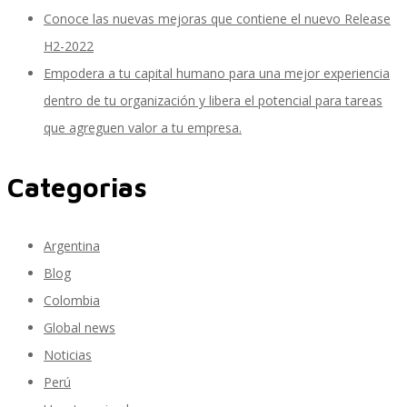
Conoce las nuevas mejoras que contiene el nuevo Release
H2-2022
SAP Travel OnDemand
Empodera a tu capital humano para una mejor experiencia
dentro de tu organización y libera el potencial para tareas
que agreguen valor a tu empresa.
Cloud Conveyer
Categorias
SAP Onpremise Servicios y Productos
Argentina
Blog
Colombia
Gestión de Capital Humano SAP
Global news
Noticias
Perú
SAP S/4 HANA Finanzas