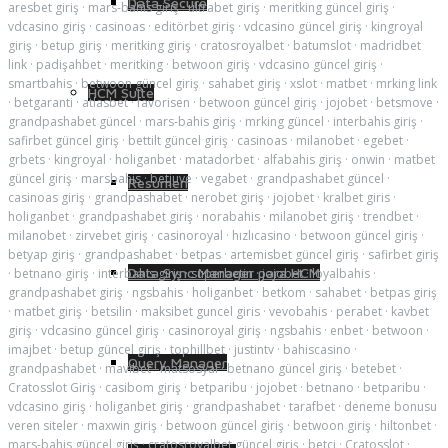
Data Secure
aresbet giriş
·
mars-bahis giriş
·
ultrabet giriş
·
meritking güncel giriş
·
vdcasino giriş
·
casinoas
·
editörbet giriş
·
vdcasino güncel giriş
·
kingroyal
giriş
·
betup giriş
·
meritking giriş
·
cratosroyalbet
·
batumslot
·
madridbet
link
·
padişahbet
·
meritking
·
betwoon giriş
·
vdcasino güncel giriş
·
smartbahis
·
betwoon güncel giriş
·
sahabet giriş
·
xslot
·
matbet
·
mrking link
HCM Suite
·
betgaranti
·
atlasbet
·
favorisen
·
betwoon güncel giriş
·
jojobet
·
betsmove
·
grandpashabet güncel
·
mars-bahis giriş
·
mrking güncel
·
interbahis giriş
·
safirbet güncel giriş
·
bettilt güncel giriş
·
casinoas
·
milanobet
·
egebet
·
grbets
·
kingroyal
·
holiganbet
·
matadorbet
·
alfabahis giriş
·
onwin
·
matbet
güncel giriş
·
marsbahis
·
betjuve
·
vegabet
·
grandpashabet güncel
·
Resumen
casinoas giriş
·
grandpashabet
·
nerobet giriş
·
jojobet
·
kralbet giris
·
holiganbet
·
grandpashabet giriş
·
norabahis
·
milanobet giriş
·
trendbet
·
milanobet
·
zirvebet giriş
·
casinoroyal
·
hızlıcasino
·
betwoon güncel giriş
·
betyap giriş
·
grandpashabet
·
betpas
·
artemisbet güncel giriş
·
safirbet giriş
Data Sync Manager para HCM
·
betnano giriş
·
interbahis giriş
·
superbetin
·
jojobet
·
loyalbahis
·
grandpashabet giriş
·
ngsbahis
·
holiganbet
·
betkom
·
sahabet
·
betpas giriş
·
matbet giriş
·
betsilin
·
maksibet guncel giris
·
vevobahis
·
perabet
·
kavbet
giriş
·
vdcasino güncel giriş
·
casinoroyal giriş
·
ngsbahis
·
enbet
·
betwoon
·
imajbet
·
betup güncel giriş
·
tophillbet
·
justintv
·
bahiscasino
·
Query Manager
grandpashabet
·
mavibet
·
matsosyal
·
betnano güncel giriş
·
betebet
·
Cratosslot Giriş
·
casibom giriş
·
betparibu
·
jojobet
·
betnano
·
betparibu
·
vdcasino giriş
·
holiganbet giriş
·
grandpashabet
·
tarafbet
·
deneme bonusu
veren siteler
·
maxwin giriş
·
betwoon güncel giriş
·
betwoon giriş
·
hiltonbet
·
mars-bahis güncel giriş
·
cratosroyalbet güncel giriş
·
betci
·
Cratosslot
·