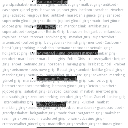
Variance Monitor
grandpashabet
·
marsbahis giriş
·
sahabet giriş
·
matbet giriş
·
antikbet
·
casinoper güncel giriş
·
betwoon
·
jojobet giriş
·
betkom
·
perabet
·
zirvebet
giriş
·
atlasbet
·
kingroyal link
·
antikbet
·
mars-bahis güncel giriş
·
sahabet
·
superbetin güncel giriş
·
casibom
·
jojobet güncel giriş
·
madridbet güncel
·
jojobet giriş
·
kingbetting
·
avrupabet
·
meritking link
·
antikbet giriş
·
Pay Recon
supertotobet
·
betgaranti
·
Betcio Giriş
·
betwoon
·
holiganbet
·
milanobet
·
royalbet
·
enbet
·
teosbet
·
antikbet giriş
·
mavibet giriş
·
süpertotobet
·
artemisbet
·
pulibet giriş
·
belugabahis
·
ikimisli giriş
·
meritbet
·
Casibom
·
bets10 giriş
·
mrking
·
norabahis
·
betnano
·
casinoas
·
betvakti giriş
·
Advanced Time Process Manager
holiganbet giriş
·
betnano
·
ikimisli giriş
·
grandpashabet
·
coinbar giriş
·
nerobet
·
mars-bahis
·
mars-bahis giriş
·
Enbet Giris
·
cratosroyalbet
·
betper
giriş
·
enbet
·
betnano giriş
·
norabahis
·
mrking giriş
·
kralbet güncel
·
kralbet
giriş
·
betsmove
·
betsmove giriş
·
Betsat giriş
·
tumbet
·
betlike güncel giriş
·
meritking giriş
·
betturkey
·
padişahbet giriş
·
betci giriş
·
roketbet
·
meritking
Connector Framework
güncel giriş
·
marsbahis güncel giriş
·
vaycasino giriş
·
casinoslot giriş
·
betebet
·
romabet
·
meritking
·
betnano güncel giriş
·
Betcio
·
jokerbet
·
jojobet giriş
·
sahabet giriş
·
zirvebet
·
casinoas
·
mavibet
·
meritbet giriş
·
marsbahis giriş
·
trendbet
·
mrking
·
nerobet giriş
·
Enbet Guncel
·
betine giriş
·
istanbulbahis giriş
·
nesinecasino
·
restbet giriş
·
kulisbet
·
matbet
·
Cloud Conveyor
meritking giriş
·
trendbet güncel giriş
·
kavbet
·
marsbahis
·
grandpashabet
·
grandpashabet
·
holiganbet giriş
·
madridbet
·
betgaranti giriş
·
maksibet
resmi giris
·
perabet
·
matadorbet giriş
·
onwin
·
vdcasino giriş
·
cratosroyalbet güncel giriş
·
madridbet giriş
·
restbet giriş
·
casinoas güncel