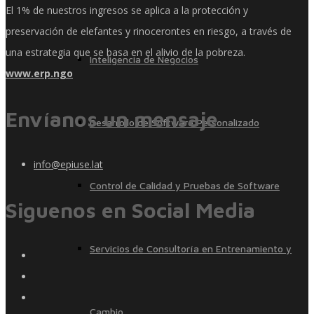
El 1% de nuestros ingresos se aplica a la protección y
preservación de elefantes y rinocerontes en riesgo, a través de
una estrategia que se basa en el alivio de la pobreza.
Inteligencia de Negocios
www.erp.ngo
Envíanos un mensaje
Desarrollo de Software Personalizado
info@epiuse.lat
Control de Calidad y Pruebas de Software
Siguenos en Social Media
Servicios de Consultoría en Entrenamiento y
Cambio