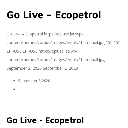
Go Live – Ecopetrol
Servicios
Go Live – Ecopetrol
https://epiuse.lat/wp-
content/themes/corpus/images/empty/thumbnail.jpg
150
150
Servicios y productos cloud
EPI-USE
EPI-USE
https://epiuse.lat/wp-
content/themes/corpus/images/empty/thumbnail.jpg
September 2, 2020
September 2, 2020
SAP S/4 HANA
September 2, 2020
EPI-US4HANA
Go Live - Ecopetrol
Assessment SAP S/4HANA