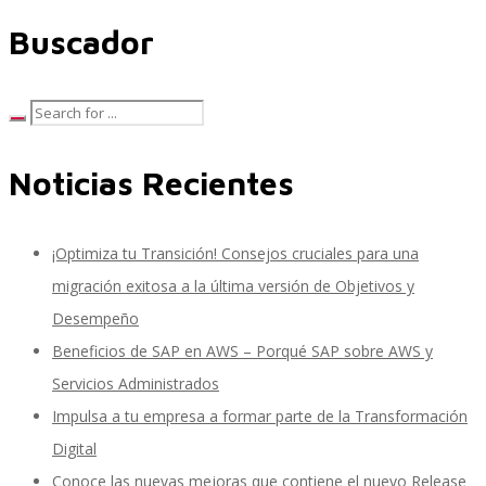
Buscador
SAP SuccessFactors Training Education
Noticias Recientes
Express Packages
¡Optimiza tu Transición! Consejos cruciales para una
Soporte SuccessFactors
migración exitosa a la última versión de Objetivos y
Desempeño
Beneficios de SAP en AWS – Porqué SAP sobre AWS y
SAP Time & Attendance by Workforce Software
Servicios Administrados
Impulsa a tu empresa a formar parte de la Transformación
Digital
SAP Time and Attendance
Conoce las nuevas mejoras que contiene el nuevo Release