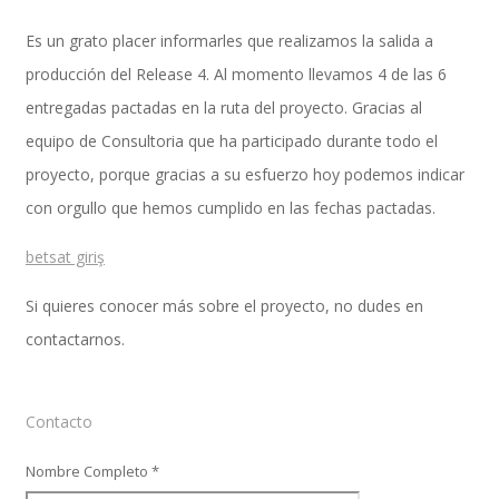
Es un grato placer informarles que realizamos la salida a
producción del Release 4. Al momento llevamos 4 de las 6
Implementación SAP SuccessFactors
entregadas pactadas en la ruta del proyecto. Gracias al
equipo de Consultoria que ha participado durante todo el
proyecto, porque gracias a su esfuerzo hoy podemos indicar
Implementación Nómina Cloud Sap
con orgullo que hemos cumplido en las fechas pactadas.
betsat giriş
SAP SuccessFactors Employee Central
Si quieres conocer más sobre el proyecto, no dudes en
contactarnos.
Implementación Employee Central Payroll
Contacto
Nombre Completo *
Learning and Development