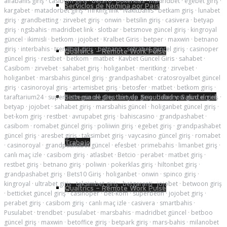
alfabahis giriş
·
casibom giriş
·
bets10
·
pokerklas
·
madridbet
·
egebet giriş
·
Servicios de Nómina por País
kargabet
·
matadorbet giriş
·
mrking link
·
Nakitbahis
·
betkam giriş
·
lunabet
giriş
·
grandbetting
·
zirvebet giriş
·
onwin
·
betsilin giriş
·
casivera
·
betyap
giriş
·
ngsbahis
·
madridbet link
·
slotbar
·
betsmove güncel giriş
·
kingroyal
güncel
·
ikimisli
·
betkom
·
jojobet
·
Kralbet Giris
·
betper
·
maxwin
·
betnano
giriş
·
interbahis
·
trendbet giriş
·
betnano
·
setrabet güncel giriş
·
casinoper
Qualtrics – Remote Work Pulse
güncel giriş
·
restbet
·
betkom
·
matbet
·
Kavbet Güncel Giris
·
sahabet
·
Casibom
·
zirvebet
·
sahabet giriş
·
holiganbet
·
meritking
·
zirvebet
·
holiganbet
·
marsbahis güncel giriş
·
grandpashabet
·
cratosroyalbet güncel
giriş
·
casinoroyal giriş
·
artemisbet giriş
·
betosfer
·
matbet
·
betkom giriş
·
Sistema de Gestión de Seguridad y Salud en el
taraftarium24
·
superbetin güncel giriş
·
betyap giriş
·
bahisnow güncel giriş
·
betyap
·
jojobet
·
sahabet giriş
·
marsbahis güncel
·
holiganbet güncel giriş
·
bet-kom giriş
·
restbet
·
avrupabet giriş
·
bahiscasino
·
grandpashabet
·
casibom
·
romabet güncel giriş
·
poliiwin giriş
·
egebet giriş
·
grandpashabet
güncel giriş
·
aresbet giriş
·
taksimbet giriş
·
vaycasino güncel giriş
·
romabet
Trabajo
·
casinoroyal
·
grandpashabet güncel
·
efesbet
·
primebahis
·
limanbet giriş
·
canlı maç izle
·
casibom giriş
·
atlasbet
·
Betcio
·
perabet
·
matbet giriş
·
restbet giriş
·
betnano giriş
·
poliwin
·
pokerklas giriş
·
hiltonbet giriş
·
grandpashabet giriş
·
Bets10 Giriş
·
holiganbet
·
onwin
·
spinco giriş
·
kingroyal
·
ultrabet giriş
·
taksimbet giriş
·
betgaranti
·
jojobet
·
betwoon giriş
Qualtrics – Remote Work Pulse
·
betticket güncel giriş
·
casinoper
·
bet-kom
·
superbetin
·
jojobet giriş
·
perabet giriş
·
casibom giriş
·
canlı maç izle
·
casivera
·
smartbahis
·
Pusulabet
·
trendbet
·
pusulabet
·
marsbahis
·
madridbet güncel
·
betboo
güncel giriş
·
maxwin
·
betoffice giriş
·
betpark giriş
·
mars-bahis
·
milanobet