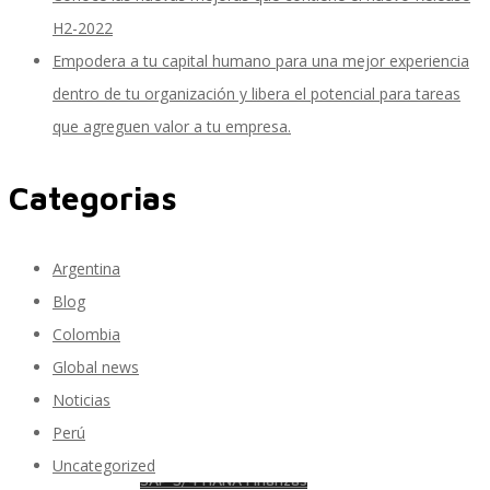
H2-2022
Empodera a tu capital humano para una mejor experiencia
SAP Travel OnDemand
dentro de tu organización y libera el potencial para tareas
que agreguen valor a tu empresa.
Cloud Conveyer
Categorias
Argentina
SAP Onpremise Servicios y Productos
Blog
Colombia
Global news
Gestión de Capital Humano SAP
Noticias
Perú
Uncategorized
SAP S/4 HANA Finanzas