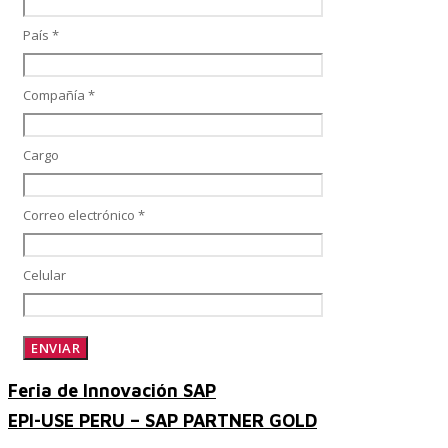
País *
Performance and Goals
Compañía *
Cargo
Recruiting and Onboarding
Correo electrónico *
SAP JAM
Celular
Look & Feel SAP SuccessFactors
Feria de Innovación SAP
EPI-USE PERU – SAP PARTNER GOLD
Firma Electrónica con DocuSign