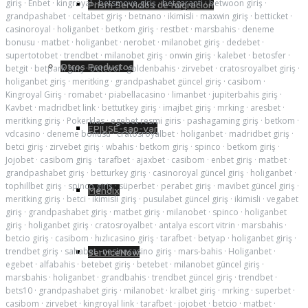
giriş
·
Enbet
·
kingroyal
·
betsmove giriş
·
betgaranti
·
betwoon giriş
·
Prism Servicios de migración
grandpashabet
·
celtabet giriş
·
betnano
·
ikimisli
·
maxwin giriş
·
betticket
·
casinoroyal
·
holiganbet
·
betkom giriş
·
restbet
·
marsbahis
·
deneme
bonusu
·
matbet
·
holiganbet
·
nerobet
·
milanobet giriş
·
dedebet
·
supertotobet
·
trendbet
·
milanobet giriş
·
onwin giriş
·
kalebet
·
betosfer
·
Otros Productos
betgit
·
betpark giriş
·
betcool
·
goldenbahis
·
zirvebet
·
cratosroyalbet giriş
·
holiganbet giriş
·
meritking
·
grandpashabet güncel giriş
·
casibom
·
Kingroyal Giriş
·
romabet
·
piabellacasino
·
limanbet
·
jupiterbahis giriş
·
Kavbet
·
madridbet link
·
bettutkey giriş
·
imajbet giriş
·
mrking
·
aresbet
·
meritking giriş
·
Pokerklas
·
egebet resmi giris
·
pashagaming giriş
·
betkom
·
EPIUSE-sap-var
vdcasino
·
deneme bonusu
·
cratosroyalbet
·
holiganbet
·
madridbet giriş
·
betci giriş
·
zirvebet giriş
·
wbahis
·
betkom giriş
·
spinco
·
betkom giriş
·
Jojobet
·
casibom giriş
·
tarafbet
·
ajaxbet
·
casibom
·
enbet giriş
·
matbet
·
grandpashabet giriş
·
betturkey giriş
·
casinoroyal güncel giriş
·
holiganbet
·
tophillbet giriş
·
spinco giriş
·
süperbet
·
perabet giriş
·
mavibet güncel giriş
·
Mendix
meritking giriş
·
betci
·
ikimisli giriş
·
pusulabet güncel giriş
·
ikimisli
·
vegabet
giriş
·
grandpashabet giriş
·
matbet giriş
·
milanobet
·
spinco
·
holiganbet
giriş
·
holiganbet giriş
·
cratosroyalbet
·
antalya escort vitrin
·
marsbahis
·
betcio giriş
·
casibom
·
hızlıcasino giriş
·
tarafbet
·
betyap
·
holiganbet giriş
·
trendbet giriş
·
sahabet
·
nesinecasino giriş
·
mars-bahis
·
Holiganbet
·
ServiceNow
egebet
·
alfabahis
·
betebet giriş
·
betebet
·
milanobet güncel giriş
·
marsbahis
·
holiganbet
·
grandbahis
·
trendbet güncel giriş
·
trendbet
·
bets10
·
grandpashabet giriş
·
milanobet
·
kralbet giriş
·
mrking
·
superbet
·
casibom
·
zirvebet
·
kingroyal link
·
tarafbet
·
jojobet
·
betcio
·
matbet
·