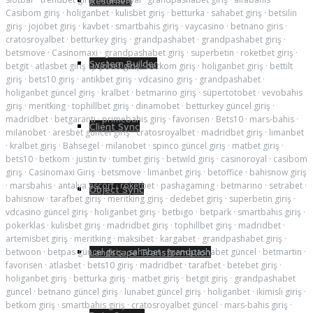
Resumen
Casibom giriş
·
holiganbet
·
kulisbet giriş
·
betturka
·
sahabet giriş
·
betsilin
giriş
·
jojobet giriş
·
kavbet
·
smartbahis giriş
·
vaycasino
·
betnano giris
·
cratosroyalbet
·
betturkey giriş
·
grandpashabet
·
grandpashabet giriş
·
betsmove
·
Casinomaxi
·
grandpashabet giriş
·
superbetin
·
roketbet giriş
·
System Builder
betgit
·
atlasbet giriş
·
jojobet giriş
·
betkom giriş
·
holiganbet giriş
·
bettilt
giriş
·
bets10 giriş
·
antikbet giriş
·
vdcasino giriş
·
grandpashabet
·
holiganbet güncel giriş
·
kralbet
·
betmarino giriş
·
süpertotobet
·
vevobahis
giriş
·
meritking
·
tophillbet giriş
·
dinamobet
·
betturkey güncel giriş
·
madridbet
·
betgaranti
·
primebahis giriş
·
favorisen
·
Bets10
·
mars-bahis
·
Client Sync
milanobet
·
aresbet güncel giriş
·
cratosroyalbet
·
madridbet giriş
·
limanbet
·
kralbet giriş
·
Bahsegel
·
milanobet
·
spinco güncel giriş
·
matbet giriş
·
bets10
·
betkom
·
justin tv
·
tumbet giriş
·
betwild giriş
·
casinoroyal
·
casibom
giriş
·
Casinomaxi Giriş
·
betsmove
·
limanbet giriş
·
betoffice
·
bahisnow giriş
·
marsbahis
·
antalya escort
·
roketbet
·
pashagaming
·
betmarino
·
setrabet
·
Object Sync
bahisnow
·
tarafbet giriş
·
meritking giriş
·
dedebet giriş
·
superbetin giriş
·
vdcasino güncel giriş
·
holiganbet giriş
·
betbigo
·
betpark
·
smartbahis giriş
·
pokerklas
·
kulisbet giriş
·
madridbet giriş
·
tophillbet giriş
·
madridbet
·
artemisbet giriş
·
meritking
·
maksibet
·
kargabet
·
grandpashabet giriş
·
betwoon
·
betpas güncel giriş
·
sahabet
·
grandpashabet güncel
·
betmartin
·
Landscape Transformation
favorisen
·
atlasbet
·
bets10 giriş
·
madridbet
·
tarafbet
·
betebet giriş
·
holiganbet giriş
·
betturka giriş
·
matbet giriş
·
betgit giriş
·
grandpashabet
güncel
·
betnano güncel giriş
·
lunabet güncel giriş
·
holiganbet
·
ikimisli giriş
·
betkom giriş
·
smartbahis giriş
·
cratosroyalbet güncel
·
mars-bahis giriş
·