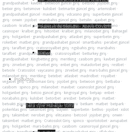
grandpashabet
·
kavbet
·
betwoon güncel giriş
·
betboo
·
jojobet giriş
·
betixir giriş
·
betsmove
·
kulisbet
·
betmartin güncel giriş
·
artemisbet
·
grandpashabet güncel
·
mavibet giriş
·
vdcasino giriş
·
superbetin güncel
giriş
·
onwin
·
jojobet
·
marsbahis güncel giriş
·
betsilin
·
ajaxbet giriş
·
casibom
·
kralbet güncel giriş
·
holiganbet giriş
·
smartbahis
·
betnano
·
Paquetes de Soporte - Apoyo COVID19
casinoper
·
kralbet giriş
·
hiltonbet
·
kralbet giriş
·
milanobet giriş
·
Bahsegel
giriş
·
holiganbet
·
grandpashabet giriş
·
atlasbet giriş
·
superbetin giriş
·
roketbet
·
matbet giriş
·
grandpashabet güncel
·
smartbahis
·
perabet güncel
giriş
·
tarafbet giriş
·
cratosroyalbet giriş
·
ngsbahis giriş
·
marsbahis
·
EPIBot
tarafbet
·
grandpashabet giriş
·
cratosroyalbet
·
betturkey giriş
·
grandpashabet
·
Kingbetting giriş
·
meritking
·
casibom giriş
·
kavbet güncel
giriş
·
zirvebet giriş
·
zirvebet giriş
·
enbet giriş
·
matadorbet giriş
·
restbet
·
betvole
·
Cratosslot
·
vaycasino giriş
·
zirvebet giriş
·
mars-bahis güncel giriş
·
milanobet giriş
·
meritking
·
betebet
·
atlasbet
·
madridbet
·
royalbet
·
Productos
vegabet giriş
·
Casinomaxi Giriş
·
jojobet giriş
·
betwoon giriş
·
betbaba
·
casibom
·
spinco giriş
·
milanobet
·
mavibet
·
casinoslot güncel giriş
·
holiganbet giriş
·
betcio güncel giriş
·
kingroyal giriş
·
betyap
·
enbet
·
norabahis giriş
·
kulisbet
·
betorbet
·
aresbet
·
betvole giriş
·
matbet
·
betvakti güncel giriş
·
kingroyal giriş
·
casivera
·
betkam
·
matbet
·
betpark
·
Data Sync Manager Suite
pokerklas giris
·
taksimbet giriş
·
baywin
·
superbetin
·
betlivo
·
jojobet
·
xslot
giriş
·
taksimbet
·
nerobet giriş
·
elitcasino
·
betcool
·
jojobet giriş
·
onwin
·
taksimbet
·
matbet giriş
·
Cratosslot Giriş
·
spinco
·
sportotobet
·
avrupabet
giriş
·
holiganbet
·
mars-bahis giriş
·
casibom
·
casinoroyal güncel giriş
·
slotbar
·
trendbet giriş
·
matsosyal
·
grandpashabet giriş
·
alfabahis
·