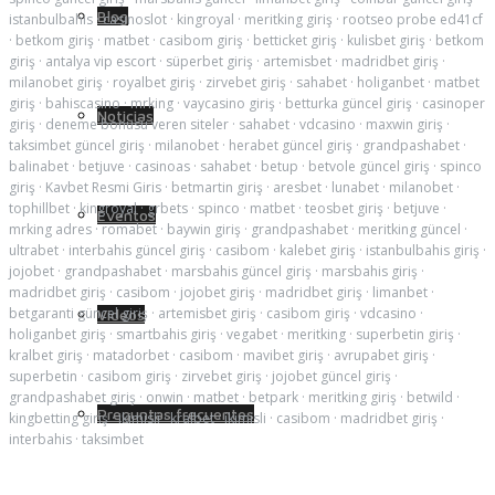
Blog
istanbulbahis
·
casinoslot
·
kingroyal
·
meritking giriş
·
rootseo probe ed41cf
·
betkom giriş
·
matbet
·
casibom giriş
·
betticket giriş
·
kulisbet giriş
·
betkom
giriş
·
antalya vip escort
·
süperbet giriş
·
artemisbet
·
madridbet giriş
·
milanobet giriş
·
royalbet giriş
·
zirvebet giriş
·
sahabet
·
holiganbet
·
matbet
giriş
·
bahiscasino
·
mrking
·
vaycasino giriş
·
betturka güncel giriş
·
casinoper
Noticias
giriş
·
deneme bonusu veren siteler
·
sahabet
·
vdcasino
·
maxwin giriş
·
taksimbet güncel giriş
·
milanobet
·
herabet güncel giriş
·
grandpashabet
·
balinabet
·
betjuve
·
casinoas
·
sahabet
·
betup
·
betvole güncel giriş
·
spinco
giriş
·
Kavbet Resmi Giris
·
betmartin giriş
·
aresbet
·
lunabet
·
milanobet
·
tophillbet
·
kingroyal
·
grbets
·
spinco
·
matbet
·
teosbet giriş
·
betjuve
·
Eventos
mrking adres
·
romabet
·
baywin giriş
·
grandpashabet
·
meritking güncel
·
ultrabet
·
interbahis güncel giriş
·
casibom
·
kalebet giriş
·
istanbulbahis giriş
·
jojobet
·
grandpashabet
·
marsbahis güncel giriş
·
marsbahis giriş
·
madridbet giriş
·
casibom
·
jojobet giriş
·
madridbet giriş
·
limanbet
·
betgaranti güncel giriş
·
artemisbet giriş
·
casibom giriş
·
vdcasino
·
Videos
holiganbet giriş
·
smartbahis giriş
·
vegabet
·
meritking
·
superbetin giriş
·
kralbet giriş
·
matadorbet
·
casibom
·
mavibet giriş
·
avrupabet giriş
·
superbetin
·
casibom giriş
·
zirvebet giriş
·
jojobet güncel giriş
·
grandpashabet giriş
·
onwin
·
matbet
·
betpark
·
meritking giriş
·
betwild
·
Preguntas frecuentes
kingbetting giriş
·
ikimisli
·
kralbet
·
ikimisli
·
casibom
·
madridbet giriş
·
interbahis
·
taksimbet