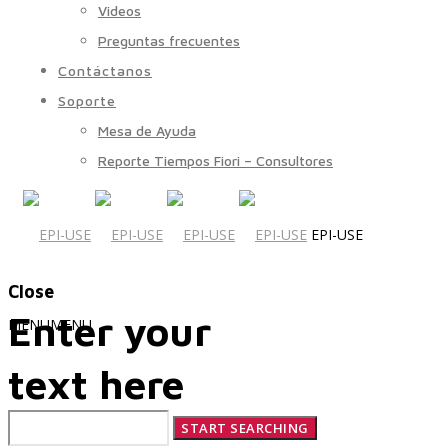
Videos
Preguntas frecuentes
Contáctanos
Soporte
Mesa de Ayuda
Reporte Tiempos Fiori – Consultores
EPI-USE
Close
Enter your
MENU
MENU
text here
Quiénes Somos