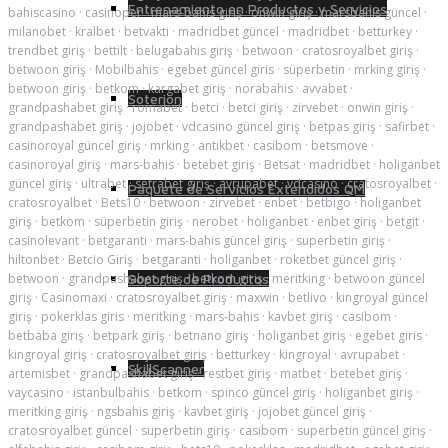
Entrenamiento en Productos y Servicios
bahiscasino
·
casinoper
·
mars-bahis giriş
·
onwin giriş
·
marsbahis güncel
·
milanobet
·
kralbet
·
betvakti
·
madridbet güncel
·
madridbet
·
betturkey
·
trendbet giriş
·
bettilt
·
belugabahis giriş
·
betwoon
·
cratosroyalbet giriş
·
betwoon giriş
·
Mobilbahis
·
egebet güncel giris
·
süperbetin
·
mrking giriş
·
betwoon giriş
·
betkom
·
kargabet giriş
·
norabahis
·
avvabet
·
Soterion
grandpashabet giriş
·
romabet
·
betci
·
betci giriş
·
zirvebet
·
onwin giriş
·
grandpashabet giriş
·
jojobet
·
vdcasino güncel giriş
·
betpas giriş
·
safirbet
·
casinoroyal güncel giriş
·
mrking
·
antikbet
·
casibom
·
betsmove
·
casinoroyal giriş
·
mars-bahis
·
betebet giriş
·
Betsat
·
madridbet
·
holiganbet
güncel giriş
·
ultrabet
·
setrabet giriş
·
avrupabet
·
vdcasino
·
cratosroyalbet
·
Paquete de Servicios Extendidos QM
cratosroyalbet
·
Bets10
·
betwoon
·
zirvebet
·
enbet
·
betbigo
·
holiganbet
giriş
·
betkom
·
süperbetin giriş
·
nerobet
·
holiganbet
·
enbet giriş
·
betgit
·
casinolevant
·
betgaranti
·
mars-bahis güncel giriş
·
superbetin giriş
·
hiltonbet
·
Betcio Giriş
·
betgaranti
·
holiganbet
·
roketbet güncel giriş
·
betwoon
·
grandpashabet giriş
·
betkom giriş
·
meritking
·
betwoon güncel
Soporte de Productos
giriş
·
Casinomaxi
·
cratosroyalbet giriş
·
maxwin
·
betlivo
·
kingroyal güncel
giriş
·
pokerklas giris
·
meritking
·
mars-bahis
·
kavbet giriş
·
casibom
·
betbaba giriş
·
betpark giriş
·
betnano giriş
·
holiganbet giriş
·
egebet giris
·
kingroyal giriş
·
cratosroyalbet giriş
·
betturkey
·
kingroyal
·
avrupabet
·
SkillScanner
artemisbet
·
grandpashabet giriş
·
restbet giriş
·
matbet
·
betebet giriş
·
vaycasino
·
istanbulbahis
·
betkom
·
spinco güncel giriş
·
holiganbet giriş
·
meritking giriş
·
ngsbahis giriş
·
kavbet giriş
·
jojobet güncel giriş
·
cratosroyalbet güncel
·
superbetin giriş
·
casibom
·
superbetin güncel giriş
·