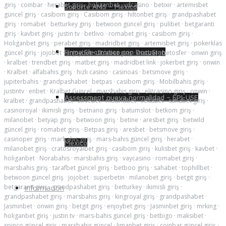
giriş
·
coinbar
·
herabet giriş
·
holiganbet
·
vdcasino
·
betixir
·
artemisbet
Soporte AMS – México
güncel giriş
·
casibom giriş
·
Casibom giriş
·
hiltonbet giriş
·
grandpashabet
giriş
·
romabet
·
betturkey giriş
·
betwoon güncel giriş
·
pulibet
·
betgaranti
giriş
·
kavbet giriş
·
justin tv
·
betlivo
·
romabet giriş
·
casibom giriş
·
Holiganbet giriş
·
perabet giriş
·
madridbet giriş
·
artemisbet giriş
·
pokerklas
Firma Electrónica con DocuSign
güncel giriş
·
jojobet
·
enjoybet
·
ultrabet giriş
·
matbet
·
betosfer
·
onwin giriş
·
kralbet
·
trendbet giriş
·
matbet giriş
·
madridbet link
·
jokerbet giriş
·
onwin
·
Kralbet
·
alfabahis giriş
·
hızlı casino
·
casinoas
·
betsmove giriş
·
jupiterbahis
·
grandpashabet
·
betpas
·
casibom giriş
·
Mobilbahis giriş
·
justintv
·
enbet
·
Kralbet Guncel
·
marsbahis giriş
·
elitcasino giriş
·
onwin
·
Assessment nueva normalidad – EPI-USE
kralbet
·
grandpashabet
·
zirvebet
·
madridbet
·
celtabet
·
sahabet giriş
·
casinoroyal
·
ikimisli giriş
·
betnano giriş
·
batumslot
·
betkom giriş
·
milanobet
·
betyap giriş
·
betwoon giriş
·
betine
·
aresbet giriş
·
betwild
güncel giriş
·
romabet giriş
·
Betpas giriş
·
aresbet
·
betsmove giriş
·
casinoper giriş
·
marbahis giriş
·
mars-bahis güncel giriş
·
herabet
·
México
milanobet giriş
·
cratosroyalbet giriş
·
casibom giriş
·
kulisbet giriş
·
kavbet
·
holiganbet
·
Norabahis
·
marsbahis giriş
·
vaycasino
·
romabet giriş
·
marsbahis giriş
·
tarafbet güncel giriş
·
betboo giriş
·
sahabet
·
tophillbet
·
betwoon güncel giriş
·
jojobet
·
superbetin
·
milanobet giriş
·
betgit giriş
·
betgaranti giriş
·
grandpashabet giriş
·
betturkey
·
ikimisli giriş
·
Información
grandpashabet giriş
·
marsbahis giriş
·
kingroyal giriş
·
grandpashabet
·
Jasminbet
·
onwin giriş
·
betgit giriş
·
enjoybet giriş
·
Jasminbet giriş
·
mrking
·
holiganbet giriş
·
justin tv
·
mars-bahis güncel giriş
·
betbigo
·
maksibet
·
spinco güncel giriş
·
marsbahis güncel
·
limanbet giriş
·
coinbar güncel giriş
·