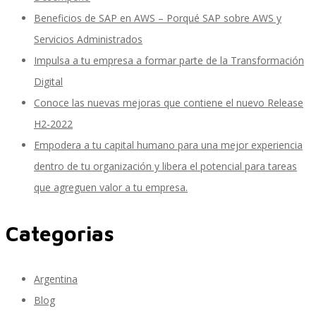
Beneficios de SAP en AWS – Porqué SAP sobre AWS y
Servicios Administrados
SAP SuccessFactors Training Education
Impulsa a tu empresa a formar parte de la Transformación
Digital
Conoce las nuevas mejoras que contiene el nuevo Release
Express Packages
H2-2022
Empodera a tu capital humano para una mejor experiencia
dentro de tu organización y libera el potencial para tareas
Soporte SuccessFactors
que agreguen valor a tu empresa.
Categorias
SAP Time & Attendance by Workforce Software
Argentina
Blog
SAP Time and Attendance