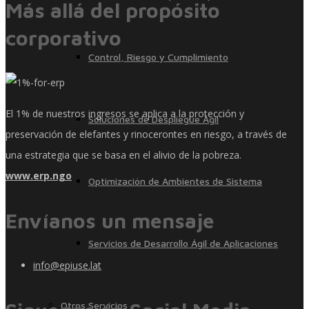
Más allá del propósito
corporativo
Control, Riesgo y Cumplimiento
El 1% de nuestros ingresos se aplica a la protección y
Soluciones de Despliegue Ágil
preservación de elefantes y rinocerontes en riesgo, a través de
una estrategia que se basa en el alivio de la pobreza.
www.erp.ngo
Optimización de Ambientes de Sistema
Envíanos un mensaje
Servicios de Desarrollo Ágil de Aplicaciones
info@epiuse.lat
Otros Servicios