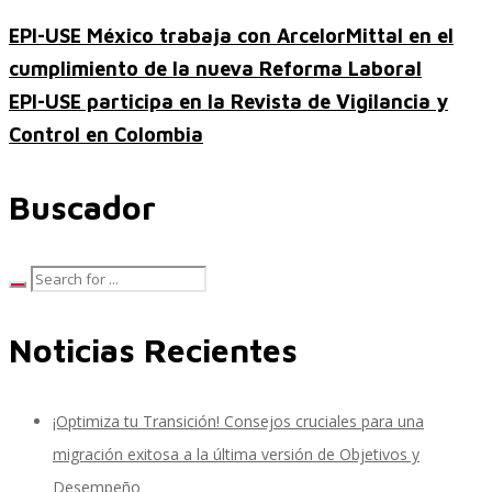
EPI-USE México trabaja con ArcelorMittal en el
cumplimiento de la nueva Reforma Laboral
Performance and Goals
EPI-USE participa en la Revista de Vigilancia y
Control en Colombia
Recruiting and Onboarding
Buscador
SAP JAM
Noticias Recientes
Look & Feel SAP SuccessFactors
¡Optimiza tu Transición! Consejos cruciales para una
migración exitosa a la última versión de Objetivos y
Firma Electrónica con DocuSign
Desempeño