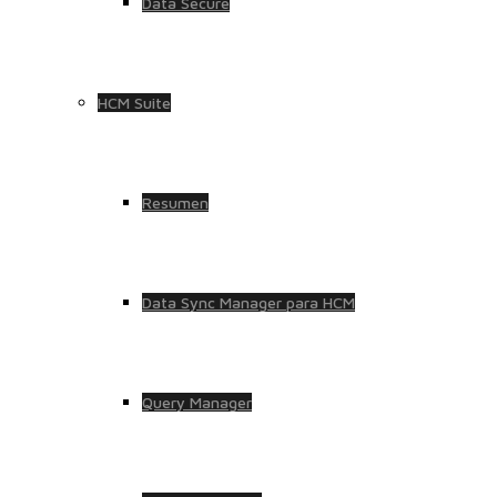
Data Secure
HCM Suite
Resumen
Data Sync Manager para HCM
Query Manager