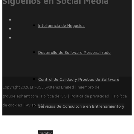
Siguenos en Social Media
Inteligencia de Negocios
Desarrollo de Software Personalizado
Control de Calidad y Pruebas de Software
Copyright 2026 EPI-USE Systems Limited | miembro de
groupelephant.com
|
Política de ISO
| Política de privacidad
|
Política
de cookies
|
Aviso legal
Servicios de Consultoría en Entrenamiento y
Cambio