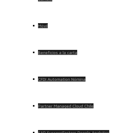
Móvil
Beneficios a la carta
CFDI Automation Nómina
Partner Managed Cloud Chile
SAP SuccessFactors People Analytics