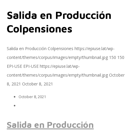
Salida en Producción
Servicios
Colpensiones
Servicios y productos cloud
Salida en Producción Colpensiones
https://epiuse.lat/wp-
content/themes/corpus/images/empty/thumbnail.jpg
150
150
EPI-USE
EPI-USE
https://epiuse.lat/wp-
SAP S/4 HANA
content/themes/corpus/images/empty/thumbnail.jpg
October
8, 2021
October 8, 2021
October 8, 2021
EPI-US4HANA
Salida en Producción
Assessment SAP S/4HANA