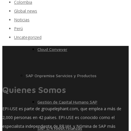
Colombia
Global news
Noticias
SAP Travel OnDemand
Perú
Uncategorized
Cloud Conveyer
SAP Onpremise Servicios y Productos
Quienes Somos
Gestión de Capital Humano SAP
EPI-USE es parte de groupelephant.com, que emplea a más de
2,000 personas en 42 países. EPI-USE es conocido como el
especialista independiente de RR.HH. y Nómina de SAP más
SAP S/4 HANA Finanzas