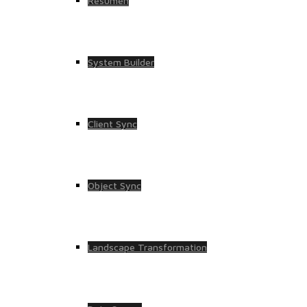
Resumen
System Builder
Client Sync
Object Sync
Landscape Transformation