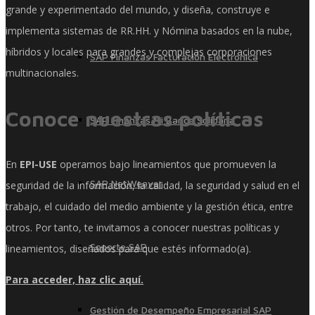
grande y experimentado del mundo, y diseña, construye e
implementa sistemas de RR.HH. y Nómina basados ​​en la nube,
híbridos y locales para grandes y complejas corporaciones
SAP Finanzas Facturación Electronica
multinacionales.
Conoce nuestras políticas
SAP Finanzas Mi Banca Solidaria
En
EPI-USE
operamos bajo lineamientos que promueven la
SAP NetWeaver
seguridad de la información, la calidad, la seguridad y salud en el
trabajo, el cuidado del medio ambiente y la gestión ética, entre
otros. Por tanto, te invitamos a conocer nuestras políticas y
Soporte SAP
lineamientos, diseñados para que estés informado(a).
Para acceder, haz clic aquí.
Gestión de Desempeño Empresarial SAP