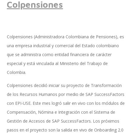
Colpensiones
Implementación SAP SuccessFactors
Colpensiones (Administradora Colombiana de Pensiones), es
una empresa industrial y comercial del Estado colombiano
Implementación Nómina Cloud Sap
que se administra como entidad financiera de carácter
especial y está vinculada al Ministerio del Trabajo de
Colombia.
SAP SuccessFactors Employee Central
Colpensiones decidió iniciar su proyecto de Transformación
de los Recursos Humanos por medio de SAP SuccessFactors
Implementación Employee Central Payroll
con EPI-USE. Este mes logró salir en vivo con los módulos de
Compensación, Nómina e Integración con el Sistema de
Gestión de Accesos de SAP SuccessFactors. Los próximos
Learning and Development
pasos en el proyecto son la salida en vivo de Onboarding 2.0