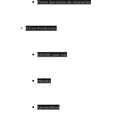
Prism Servicios de migración
Otros Productos
EPIUSE-sap-var
Mendix
ServiceNow