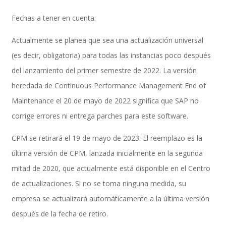
Fechas a tener en cuenta:
Actualmente se planea que sea una actualización universal
Inteligencia de Negocios
(es decir, obligatoria) para todas las instancias poco después
del lanzamiento del primer semestre de 2022. La versión
heredada de Continuous Performance Management End of
Desarrollo de Software Personalizado
Maintenance el 20 de mayo de 2022 significa que SAP no
corrige errores ni entrega parches para este software.
Control de Calidad y Pruebas de Software
CPM se retirará el 19 de mayo de 2023. El reemplazo es la
última versión de CPM, lanzada inicialmente en la segunda
mitad de 2020, que actualmente está disponible en el Centro
Servicios de Consultoría en Entrenamiento y
de actualizaciones. Si no se toma ninguna medida, su
empresa se actualizará automáticamente a la última versión
después de la fecha de retiro.
Cambio