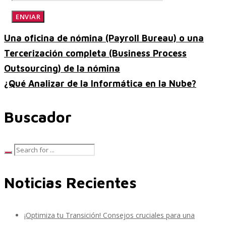
Una oficina de nómina (Payroll Bureau) o una
Paquetes de Soporte - Apoyo COVID19
Tercerización completa (Business Process
Outsourcing) de la nómina
¿Qué Analizar de la Informática en la Nube?
EPIBot
Buscador
Productos
Noticias Recientes
Data Sync Manager Suite
¡Optimiza tu Transición! Consejos cruciales para una