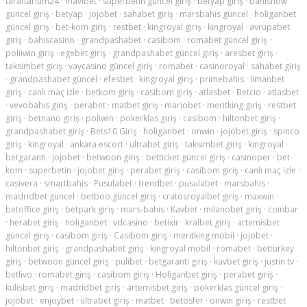
taraftarium24
·
mavibet
·
superbetin güncel giriş
·
betyap giriş
·
bahisnow
güncel giriş
·
betyap
·
jojobet
·
sahabet giriş
·
marsbahis güncel
·
holiganbet
güncel giriş
·
bet-kom giriş
·
restbet
·
kingroyal giriş
·
kingroyal
·
avrupabet
giriş
·
bahiscasino
·
grandpashabet
·
casibom
·
romabet güncel giriş
·
poliiwin giriş
·
egebet giriş
·
grandpashabet güncel giriş
·
aresbet giriş
·
taksimbet giriş
·
vaycasino güncel giriş
·
romabet
·
casinoroyal
·
sahabet giriş
·
grandpashabet güncel
·
efesbet
·
kingroyal giriş
·
primebahis
·
limanbet
giriş
·
canlı maç izle
·
betkom giriş
·
casibom giriş
·
atlasbet
·
Betcio
·
atlasbet
·
vevobahis giriş
·
perabet
·
matbet giriş
·
mariobet
·
meritking giriş
·
restbet
giriş
·
betnano giriş
·
poliwin
·
pokerklas giriş
·
casibom
·
hiltonbet giriş
·
grandpashabet giriş
·
Bets10 Giriş
·
holiganbet
·
onwin
·
jojobet giriş
·
spinco
giriş
·
kingroyal
·
ankara escort
·
ultrabet giriş
·
taksimbet giriş
·
kingroyal
·
betgaranti
·
jojobet
·
betwoon giriş
·
betticket güncel giriş
·
casinoper
·
bet-
kom
·
superbetin
·
jojobet giriş
·
perabet giriş
·
casibom giriş
·
canlı maç izle
·
casivera
·
smartbahis
·
Pusulabet
·
trendbet
·
pusulabet
·
marsbahis
·
madridbet güncel
·
betboo güncel giriş
·
cratosroyalbet giriş
·
maxwin
·
betoffice giriş
·
betpark giriş
·
mars-bahis
·
Kavbet
·
milanobet giriş
·
coinbar
·
herabet giriş
·
holiganbet
·
vdcasino
·
betixir
·
kralbet giriş
·
artemisbet
güncel giriş
·
casibom giriş
·
Casibom giriş
·
meritking mobil
·
jojobet
·
hiltonbet giriş
·
grandpashabet giriş
·
kingroyal mobil
·
romabet
·
betturkey
giriş
·
betwoon güncel giriş
·
pulibet
·
betgaranti giriş
·
kavbet giriş
·
justin tv
·
betlivo
·
romabet giriş
·
casibom giriş
·
Holiganbet giriş
·
perabet giriş
·
kulisbet giriş
·
madridbet giriş
·
artemisbet giriş
·
pokerklas güncel giriş
·
jojobet
·
enjoybet
·
ultrabet giriş
·
matbet
·
betosfer
·
onwin giriş
·
restbet