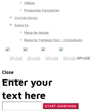
Videos
Preguntas frecuentes
Contáctanos
Soporte
Mesa de Ayuda
Reporte Tiempos Fiori – Consultores
EPI-USE
Close
Enter your
MENU
MENU
text here
Quiénes Somos