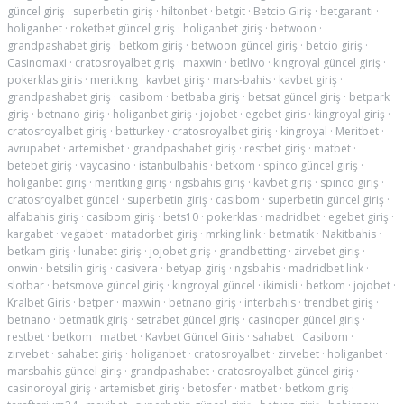
güncel giriş
·
superbetin giriş
·
hiltonbet
·
betgit
·
Betcio Giriş
·
betgaranti
·
holiganbet
·
roketbet güncel giriş
·
holiganbet giriş
·
betwoon
·
grandpashabet giriş
·
betkom giriş
·
betwoon güncel giriş
·
betcio giriş
·
Casinomaxi
·
cratosroyalbet giriş
·
maxwin
·
betlivo
·
kingroyal güncel giriş
·
pokerklas giris
·
meritking
·
kavbet giriş
·
mars-bahis
·
kavbet giriş
·
grandpashabet giriş
·
casibom
·
betbaba giriş
·
betsat güncel giriş
·
betpark
giriş
·
betnano giriş
·
holiganbet giriş
·
jojobet
·
egebet giris
·
kingroyal giriş
·
cratosroyalbet giriş
·
betturkey
·
cratosroyalbet giriş
·
kingroyal
·
Meritbet
·
avrupabet
·
artemisbet
·
grandpashabet giriş
·
restbet giriş
·
matbet
·
betebet giriş
·
vaycasino
·
istanbulbahis
·
betkom
·
spinco güncel giriş
·
holiganbet giriş
·
meritking giriş
·
ngsbahis giriş
·
kavbet giriş
·
spinco giriş
·
cratosroyalbet güncel
·
superbetin giriş
·
casibom
·
superbetin güncel giriş
·
alfabahis giriş
·
casibom giriş
·
bets10
·
pokerklas
·
madridbet
·
egebet giriş
·
kargabet
·
vegabet
·
matadorbet giriş
·
mrking link
·
betmatik
·
Nakitbahis
·
betkam giriş
·
lunabet giriş
·
jojobet giriş
·
grandbetting
·
zirvebet giriş
·
onwin
·
betsilin giriş
·
casivera
·
betyap giriş
·
ngsbahis
·
madridbet link
·
slotbar
·
betsmove güncel giriş
·
kingroyal güncel
·
ikimisli
·
betkom
·
jojobet
·
Kralbet Giris
·
betper
·
maxwin
·
betnano giriş
·
interbahis
·
trendbet giriş
·
betnano
·
betmatik giriş
·
setrabet güncel giriş
·
casinoper güncel giriş
·
restbet
·
betkom
·
matbet
·
Kavbet Güncel Giris
·
sahabet
·
Casibom
·
zirvebet
·
sahabet giriş
·
holiganbet
·
cratosroyalbet
·
zirvebet
·
holiganbet
·
marsbahis güncel giriş
·
grandpashabet
·
cratosroyalbet güncel giriş
·
casinoroyal giriş
·
artemisbet giriş
·
betosfer
·
matbet
·
betkom giriş
·