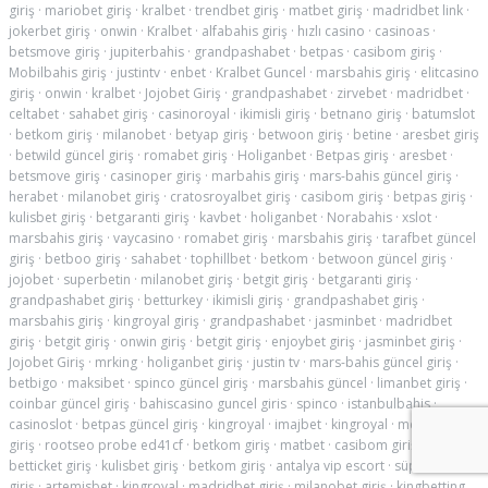
giriş
·
mariobet giriş
·
kralbet
·
trendbet giriş
·
matbet giriş
·
madridbet link
·
jokerbet giriş
·
onwin
·
Kralbet
·
alfabahis giriş
·
hızlı casino
·
casinoas
·
betsmove giriş
·
jupiterbahis
·
grandpashabet
·
betpas
·
casibom giriş
·
Mobilbahis giriş
·
justintv
·
enbet
·
Kralbet Guncel
·
marsbahis giriş
·
elitcasino
giriş
·
onwin
·
kralbet
·
Jojobet Giriş
·
grandpashabet
·
zirvebet
·
madridbet
·
celtabet
·
sahabet giriş
·
casinoroyal
·
ikimisli giriş
·
betnano giriş
·
batumslot
·
betkom giriş
·
milanobet
·
betyap giriş
·
betwoon giriş
·
betine
·
aresbet giriş
·
betwild güncel giriş
·
romabet giriş
·
Holiganbet
·
Betpas giriş
·
aresbet
·
betsmove giriş
·
casinoper giriş
·
marbahis giriş
·
mars-bahis güncel giriş
·
herabet
·
milanobet giriş
·
cratosroyalbet giriş
·
casibom giriş
·
betpas giriş
·
kulisbet giriş
·
betgaranti giriş
·
kavbet
·
holiganbet
·
Norabahis
·
xslot
·
marsbahis giriş
·
vaycasino
·
romabet giriş
·
marsbahis giriş
·
tarafbet güncel
giriş
·
betboo giriş
·
sahabet
·
tophillbet
·
betkom
·
betwoon güncel giriş
·
jojobet
·
superbetin
·
milanobet giriş
·
betgit giriş
·
betgaranti giriş
·
grandpashabet giriş
·
betturkey
·
ikimisli giriş
·
grandpashabet giriş
·
marsbahis giriş
·
kingroyal giriş
·
grandpashabet
·
jasminbet
·
madridbet
giriş
·
betgit giriş
·
onwin giriş
·
betgit giriş
·
enjoybet giriş
·
jasminbet giriş
·
Jojobet Giriş
·
mrking
·
holiganbet giriş
·
justin tv
·
mars-bahis güncel giriş
·
betbigo
·
maksibet
·
spinco güncel giriş
·
marsbahis güncel
·
limanbet giriş
·
coinbar güncel giriş
·
bahiscasino guncel giris
·
spinco
·
istanbulbahis
·
casinoslot
·
betpas güncel giriş
·
kingroyal
·
imajbet
·
kingroyal
·
meritking
giriş
·
rootseo probe ed41cf
·
betkom giriş
·
matbet
·
casibom giriş
·
betticket giriş
·
kulisbet giriş
·
betkom giriş
·
antalya vip escort
·
süperbet
giriş
·
artemisbet
·
kingroyal
·
madridbet giriş
·
milanobet giriş
·
kingbetting