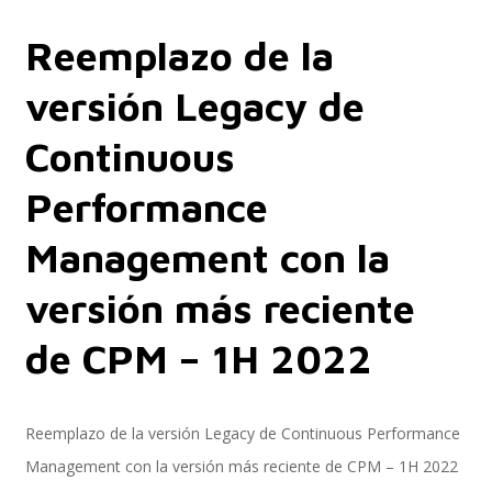
Reemplazo de la
Servicios
versión Legacy de
Continuous
Servicios y productos cloud
Performance
Management con la
SAP S/4 HANA
versión más reciente
de CPM – 1H 2022
EPI-US4HANA
Reemplazo de la versión Legacy de Continuous Performance
Management con la versión más reciente de CPM – 1H 2022
Assessment SAP S/4HANA