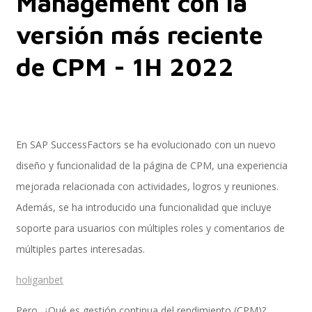
Management con la
versión más reciente
Performance and Goals
de CPM - 1H 2022
Recruiting and Onboarding
En SAP SuccessFactors se ha evolucionado con un nuevo
diseño y funcionalidad de la página de CPM, una experiencia
SAP JAM
mejorada relacionada con actividades, logros y reuniones.
Además, se ha introducido una funcionalidad que incluye
soporte para usuarios con múltiples roles y comentarios de
Look & Feel SAP SuccessFactors
múltiples partes interesadas.
holiganbet
Firma Electrónica con DocuSign
Pero, ¿Qué es gestión continua del rendimiento (CPM)?