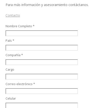
Para más información y asesoramiento contáctanos.
Contacto
Móvil
Nombre Completo *
País *
Beneficios a la carta
Compañía *
CFDI Automation Nómina
Cargo
Correo electrónico *
Partner Managed Cloud Chile
Celular
SAP SuccessFactors People Analytics