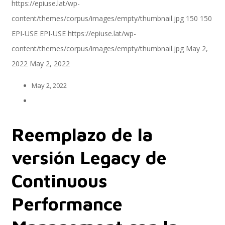
https://epiuse.lat/wp-
content/themes/corpus/images/empty/thumbnail.jpg
150
150
EPI-USE
EPI-USE
https://epiuse.lat/wp-
Implementación SAP SuccessFactors
content/themes/corpus/images/empty/thumbnail.jpg
May 2,
2022
May 2, 2022
Implementación Nómina Cloud Sap
May 2, 2022
SAP SuccessFactors Employee Central
Reemplazo de la
versión Legacy de
Implementación Employee Central Payroll
Continuous
Performance
Learning and Development