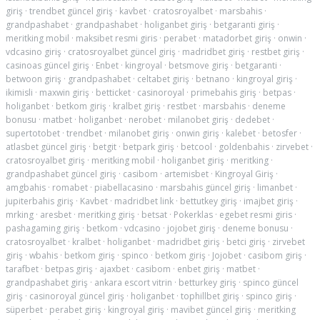
giriş
·
trendbet güncel giriş
·
kavbet
·
cratosroyalbet
·
marsbahis
·
grandpashabet
·
grandpashabet
·
holiganbet giriş
·
betgaranti giriş
·
meritking mobil
·
maksibet resmi giris
·
perabet
·
matadorbet giriş
·
onwin
·
vdcasino giriş
·
cratosroyalbet güncel giriş
·
madridbet giriş
·
restbet giriş
·
casinoas güncel giriş
·
Enbet
·
kingroyal
·
betsmove giriş
·
betgaranti
·
betwoon giriş
·
grandpashabet
·
celtabet giriş
·
betnano
·
kingroyal giriş
·
ikimisli
·
maxwin giriş
·
betticket
·
casinoroyal
·
primebahis giriş
·
betpas
·
holiganbet
·
betkom giriş
·
kralbet giriş
·
restbet
·
marsbahis
·
deneme
bonusu
·
matbet
·
holiganbet
·
nerobet
·
milanobet giriş
·
dedebet
·
supertotobet
·
trendbet
·
milanobet giriş
·
onwin giriş
·
kalebet
·
betosfer
·
atlasbet güncel giriş
·
betgit
·
betpark giriş
·
betcool
·
goldenbahis
·
zirvebet
·
cratosroyalbet giriş
·
meritking mobil
·
holiganbet giriş
·
meritking
·
grandpashabet güncel giriş
·
casibom
·
artemisbet
·
Kingroyal Giriş
·
amgbahis
·
romabet
·
piabellacasino
·
marsbahis güncel giriş
·
limanbet
·
jupiterbahis giriş
·
Kavbet
·
madridbet link
·
bettutkey giriş
·
imajbet giriş
·
mrking
·
aresbet
·
meritking giriş
·
betsat
·
Pokerklas
·
egebet resmi giris
·
pashagaming giriş
·
betkom
·
vdcasino
·
jojobet giriş
·
deneme bonusu
·
cratosroyalbet
·
kralbet
·
holiganbet
·
madridbet giriş
·
betci giriş
·
zirvebet
giriş
·
wbahis
·
betkom giriş
·
spinco
·
betkom giriş
·
Jojobet
·
casibom giriş
·
tarafbet
·
betpas giriş
·
ajaxbet
·
casibom
·
enbet giriş
·
matbet
·
grandpashabet giriş
·
ankara escort vitrin
·
betturkey giriş
·
spinco güncel
giriş
·
casinoroyal güncel giriş
·
holiganbet
·
tophillbet giriş
·
spinco giriş
·
süperbet
·
perabet giriş
·
kingroyal giriş
·
mavibet güncel giriş
·
meritking