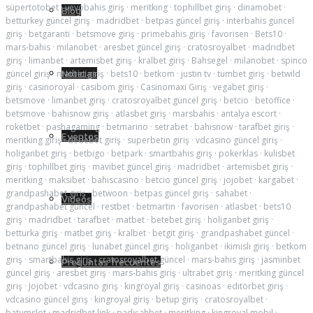
süpertotobet
·
vevobahis giriş
·
meritking
·
tophillbet giriş
·
dinamobet
·
Blog
betturkey güncel giriş
·
madridbet
·
betpas güncel giriş
·
interbahis güncel
giriş
·
betgaranti
·
betsmove giriş
·
primebahis giriş
·
favorisen
·
Bets10
·
mars-bahis
·
milanobet
·
aresbet güncel giriş
·
cratosroyalbet
·
madridbet
giriş
·
limanbet
·
artemisbet giriş
·
kralbet giriş
·
Bahsegel
·
milanobet
·
spinco
Noticias
güncel giriş
·
matbet giriş
·
bets10
·
betkom
·
justin tv
·
tumbet giriş
·
betwild
giriş
·
casinoroyal
·
casibom giriş
·
Casinomaxi Giriş
·
vegabet giriş
·
betsmove
·
limanbet giriş
·
cratosroyalbet güncel giriş
·
betcio
·
betoffice
·
betsmove
·
bahisnow giriş
·
atlasbet giriş
·
marsbahis
·
antalya escort
·
roketbet
·
pashagaming
·
betmarino
·
setrabet
·
bahisnow
·
tarafbet giriş
·
Eventos
meritking giriş
·
dedebet giriş
·
superbetin giriş
·
vdcasino güncel giriş
·
holiganbet giriş
·
betbigo
·
betpark
·
smartbahis giriş
·
pokerklas
·
kulisbet
giriş
·
tophillbet giriş
·
mavibet güncel giriş
·
madridbet
·
artemisbet giriş
·
meritking
·
maksibet
·
bahiscasino
·
betcio güncel giriş
·
jojobet
·
kargabet
·
grandpashabet giriş
·
betwoon
·
betpas güncel giriş
·
sahabet
·
Videos
grandpashabet güncel
·
restbet
·
betmartin
·
favorisen
·
atlasbet
·
bets10
giriş
·
madridbet
·
tarafbet
·
matbet
·
betebet giriş
·
holiganbet giriş
·
betturka giriş
·
matbet giriş
·
kralbet
·
betgit giriş
·
grandpashabet güncel
·
betnano güncel giriş
·
lunabet güncel giriş
·
holiganbet
·
ikimisli giriş
·
betkom
giriş
·
smartbahis giriş
·
cratosroyalbet güncel
·
mars-bahis giriş
·
jasminbet
Preguntas frecuentes
güncel giriş
·
aresbet giriş
·
mars-bahis giriş
·
ultrabet giriş
·
meritking güncel
giriş
·
Jojobet
·
vdcasino giriş
·
kingroyal giriş
·
casinoas
·
editörbet giriş
·
vdcasino güncel giriş
·
kingroyal giriş
·
betup giriş
·
cratosroyalbet
·
batumslot
·
madridbet link
·
padişahbet
·
meritking
·
kingroyal mobil
·