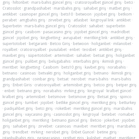
giriş
·
hiltonbet
·
mars-bahis güncel giriş
·
cratosroyalbet güncel giriş
·
betci
·
Cratosslot
·
grandpashabet
·
marsbahis giriş
·
sahabet giriş
·
matbet giriş
·
antikbet
·
casinoper güncel giriş
·
bets10
·
betwoon
·
jojobet giriş
·
betkom
·
perabet
·
amgbahis giriş
·
zirvebet giriş
·
atlasbet
·
kingroyal link
·
antikbet
·
Superbetin
·
mars-bahis güncel giriş
·
Cratosslot
·
sahabet
·
superbetin
güncel giriş
·
casibom
·
pasacasino giriş
·
jojobet güncel giriş
·
madridbet
güncel
·
jojobet giriş
·
kingbetting
·
avrupabet
·
meritking link
·
antikbet giriş
·
supertotobet
·
betgaranti
·
Betcio Giriş
·
betwoon
·
holiganbet
·
milanobet
·
royalbet
·
cratosroyalbet
·
pusulabet
·
enbet
·
teosbet
·
antikbet giriş
·
mavibet giriş
·
süpertotobet
·
artemisbet
·
sahabet
·
betsat giriş
·
holiganbet
güncel giriş
·
pulibet giriş
·
belugabahis
·
interbahis giriş
·
ikimisli giriş
·
meritbet
·
kingbetting
·
Casibom
·
bets10 giriş
·
kavbet giriş
·
norabahis
·
betnano
·
casinoas
·
betvakti giriş
·
holiganbet giriş
·
betnano
·
ikimisli giriş
·
grandpashabet
·
coinbar giriş
·
betsat
·
nerobet
·
mars-bahis
·
mars-bahis
giriş
·
Enbet Giris
·
cratosroyalbet
·
artemisbet giriş
·
betcio giriş
·
betper giriş
·
enbet
·
betnano giriş
·
norabahis
·
mrking giriş
·
kingroyal
·
kralbet güncel
·
kralbet giriş
·
artemisbet
·
betsmove
·
betsmove giriş
·
Betsat giriş
·
spinco
güncel giriş
·
tumbet
·
jojobet
·
betlike güncel giriş
·
meritking giriş
·
betturkey
·
padişahbet giriş
·
betci giriş
·
roketbet
·
meritking güncel giriş
·
marsbahis
güncel giriş
·
vaycasino giriş
·
casinoslot giriş
·
kingroyal
·
betebet
·
romabet
·
holiganbet giriş
·
meritking
·
betnano güncel giriş
·
Betcio
·
jokerbet
·
jojobet
giriş
·
sahabet giriş
·
zirvebet
·
casinoas
·
mavibet
·
meritbet giriş
·
marsbahis
giriş
·
trendbet
·
mrking
·
nerobet giriş
·
Enbet Guncel
·
betine giriş
·
istanbulbahis giriş
·
nesinecasino
·
restbet giriş
·
kulisbet
·
matbet
·
meritking