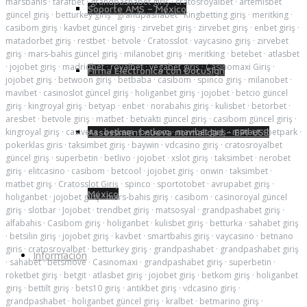
marsbahis
·
tarafbet
·
grandpashabet giriş
·
cratosroyalbet
·
artemisbet
Soporte AMS – México
güncel giriş
·
betturkey giriş
·
grandpashabet
·
Kingbetting giriş
·
meritking
·
casibom giriş
·
kavbet güncel giriş
·
zirvebet giriş
·
zirvebet giriş
·
enbet giriş
·
matadorbet giriş
·
restbet
·
betvole
·
Cratosslot
·
vaycasino giriş
·
zirvebet
giriş
·
mars-bahis güncel giriş
·
milanobet giriş
·
meritking
·
betebet
·
atlasbet
·
jojobet giriş
·
madridbet
·
royalbet
·
vegabet giriş
·
Casinomaxi Giriş
·
Firma Electrónica con DocuSign
jojobet giriş
·
betwoon giriş
·
betbaba
·
casibom
·
spinco giriş
·
milanobet
·
mavibet
·
casinoslot güncel giriş
·
holiganbet giriş
·
jojobet
·
betcio güncel
giriş
·
kingroyal giriş
·
betyap
·
enbet
·
norabahis giriş
·
kulisbet
·
betorbet
·
aresbet
·
betvole giriş
·
matbet
·
betvakti güncel giriş
·
casibom güncel giriş
·
kingroyal giriş
·
casivera
·
betkam
·
betkom
·
mavibet giriş
·
matbet
·
betpark
·
Assessment nueva normalidad – EPI-USE
pokerklas giris
·
taksimbet giriş
·
baywin
·
vdcasino giriş
·
cratosroyalbet
güncel giriş
·
superbetin
·
betlivo
·
jojobet
·
xslot giriş
·
taksimbet
·
nerobet
giriş
·
elitcasino
·
casibom
·
betcool
·
jojobet giriş
·
onwin
·
taksimbet
·
matbet giriş
·
Cratosslot Giriş
·
spinco
·
sportotobet
·
avrupabet giriş
·
México
holiganbet
·
jojobet giriş
·
mars-bahis giriş
·
casibom
·
casinoroyal güncel
giriş
·
slotbar
·
Jojobet
·
trendbet giriş
·
matsosyal
·
grandpashabet giriş
·
alfabahis
·
Casibom giriş
·
holiganbet
·
kulisbet giriş
·
betturka
·
sahabet giriş
·
betsilin giriş
·
jojobet giriş
·
kavbet
·
smartbahis giriş
·
vaycasino
·
betnano
giris
·
cratosroyalbet
·
betturkey giriş
·
grandpashabet
·
grandpashabet giriş
Información
·
sahabet
·
betsmove
·
Casinomaxi
·
grandpashabet giriş
·
superbetin
·
roketbet giriş
·
betgit
·
atlasbet giriş
·
jojobet giriş
·
betkom giriş
·
holiganbet
giriş
·
bettilt giriş
·
bets10 giriş
·
antikbet giriş
·
vdcasino giriş
·
grandpashabet
·
holiganbet güncel giriş
·
kralbet
·
betmarino giriş
·