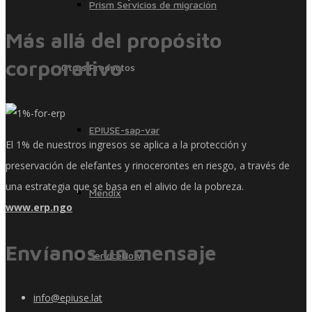
Prism Servicios de migración
Más allá del propósito
corporativo
Otros Productos
EPIUSE-sap-var
El 1% de nuestros ingresos se aplica a la protección y
preservación de elefantes y rinocerontes en riesgo, a través de
una estrategia que se basa en el alivio de la pobreza.
Mendix
www.erp.ngo
Envíanos un mensaje
ServiceNow
info@epiuse.lat