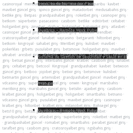
Servicios de Nómina por País
casinoroyal
·
meritking giriş
·
betturkey
·
meritking
·
betparibu
·
kavbet
·
mavibet güncel giriş
·
spinco güncel giriş
·
matadorbet
·
medusabahis giriş
·
betlike giriş
·
Betpas
·
grandpashabet giriş
·
roketbet giriş
·
casinoper giriş
·
betkom
·
süperbetin
·
pasacasino
·
casibom
·
betlike
·
editörbet
·
celtabet
·
holiganbet giriş
·
zirvebet
·
slotbar
·
holiganbet
·
batumslot giriş
·
atlasbet
·
Qualtrics – Remote Work Pulse
casinoper güncel giriş
·
betbaba güncel giriş
·
betwoon
·
trendbet
·
cratosroyalbet güncel
·
lunabet
·
vaycasino
·
betgaranti
·
hiltonbet giriş
·
betkom
·
kingroyal
·
sahabet giriş
·
Meritbet giriş
·
kulisbet
·
mavibet
·
pokerklas
·
grbets
·
pusulabet giriş
·
betsmove
·
holiganbet giriş
·
mavibet
·
ultrabet
·
aresbet giriş
·
alfabahis
·
betgaranti giriş
·
sahabet giriş
·
kingroyal
Sistema de Gestión de Seguridad y Salud en el
giriş
·
betsat güncel giriş
·
interbahis güncel
·
kralbet
·
casibom giriş
·
lunabet
giriş
·
celtabet giriş
·
betcool
·
Kingroyal
·
grandpashabet
·
kavbet
·
betwoon
güncel giriş
·
betboo
·
jojobet giriş
·
betixir giriş
·
betsmove
·
kulisbet
·
betmartin güncel giriş
·
artemisbet
·
grandpashabet güncel
·
mavibet giriş
·
vdcasino giriş
·
superbetin güncel giriş
·
onwin
·
kingroyal
·
marsbahis
·
Trabajo
meritking giriş
·
marsbahis güncel giriş
·
betsilin
·
ajaxbet giriş
·
casibom
·
kralbet güncel giriş
·
holiganbet giriş
·
holiganbet
·
smartbahis
·
betnano
·
vdcasino güncel giriş
·
pusulabet giriş
·
mavibet güncel giriş
·
casinoper
·
kralbet giriş
·
hiltonbet
·
kralbet giriş
·
milanobet giriş
·
Bahsegel giriş
·
Qualtrics – Remote Work Pulse
bets10 giriş
·
betsat giriş
·
meritking
·
matbet giriş
·
holiganbet
·
grandpashabet giriş
·
atlasbet giriş
·
superbetin giriş
·
roketbet
·
matbet giriş
·
grandpashabet güncel
·
romabet giriş
·
smartbahis
·
perabet güncel giriş
·
tarafbet giriş
·
casibom giriş
·
cratosroyalbet giriş
·
ngsbahis giriş
·