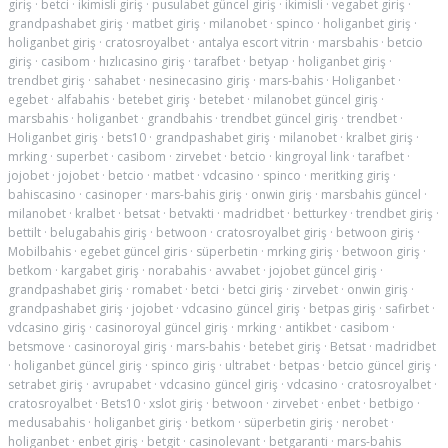
giriş
·
betci
·
ikimisli giriş
·
pusulabet güncel giriş
·
ikimisli
·
vegabet giriş
·
grandpashabet giriş
·
matbet giriş
·
milanobet
·
spinco
·
holiganbet giriş
·
holiganbet giriş
·
cratosroyalbet
·
antalya escort vitrin
·
marsbahis
·
betcio
giriş
·
casibom
·
hızlıcasino giriş
·
tarafbet
·
betyap
·
holiganbet giriş
·
trendbet giriş
·
sahabet
·
nesinecasino giriş
·
mars-bahis
·
Holiganbet
·
egebet
·
alfabahis
·
betebet giriş
·
betebet
·
milanobet güncel giriş
·
marsbahis
·
holiganbet
·
grandbahis
·
trendbet güncel giriş
·
trendbet
·
Holiganbet giriş
·
bets10
·
grandpashabet giriş
·
milanobet
·
kralbet giriş
·
mrking
·
superbet
·
casibom
·
zirvebet
·
betcio
·
kingroyal link
·
tarafbet
·
jojobet
·
jojobet
·
betcio
·
matbet
·
vdcasino
·
spinco
·
meritking giriş
·
bahiscasino
·
casinoper
·
mars-bahis giriş
·
onwin giriş
·
marsbahis güncel
·
milanobet
·
kralbet
·
betsat
·
betvakti
·
madridbet
·
betturkey
·
trendbet giriş
·
bettilt
·
belugabahis giriş
·
betwoon
·
cratosroyalbet giriş
·
betwoon giriş
·
Mobilbahis
·
egebet güncel giris
·
süperbetin
·
mrking giriş
·
betwoon giriş
·
betkom
·
kargabet giriş
·
norabahis
·
avvabet
·
jojobet güncel giriş
·
grandpashabet giriş
·
romabet
·
betci
·
betci giriş
·
zirvebet
·
onwin giriş
·
grandpashabet giriş
·
jojobet
·
vdcasino güncel giriş
·
betpas giriş
·
safirbet
·
vdcasino giriş
·
casinoroyal güncel giriş
·
mrking
·
antikbet
·
casibom
·
betsmove
·
casinoroyal giriş
·
mars-bahis
·
betebet giriş
·
Betsat
·
madridbet
·
holiganbet güncel giriş
·
spinco giriş
·
ultrabet
·
betpas
·
betcio güncel giriş
·
setrabet giriş
·
avrupabet
·
vdcasino güncel giriş
·
vdcasino
·
cratosroyalbet
·
cratosroyalbet
·
Bets10
·
xslot giriş
·
betwoon
·
zirvebet
·
enbet
·
betbigo
·
medusabahis
·
holiganbet giriş
·
betkom
·
süperbetin giriş
·
nerobet
·
holiganbet
·
enbet giriş
·
betgit
·
casinolevant
·
betgaranti
·
mars-bahis