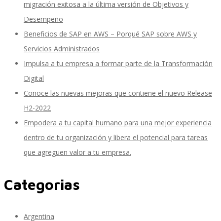
Resumen
migración exitosa a la última versión de Objetivos y
Desempeño
Beneficios de SAP en AWS – Porqué SAP sobre AWS y
System Builder
Servicios Administrados
Impulsa a tu empresa a formar parte de la Transformación
Digital
Client Sync
Conoce las nuevas mejoras que contiene el nuevo Release
H2-2022
Empodera a tu capital humano para una mejor experiencia
Object Sync
dentro de tu organización y libera el potencial para tareas
que agreguen valor a tu empresa.
Landscape Transformation
Categorias
Argentina