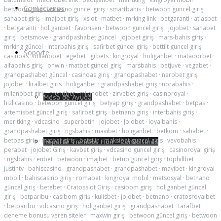
Contáctanos
betwoon giriş
·
vdcasino güncel giriş
·
smartbahis
·
betwoon güncel giriş
·
sahabet giriş
·
imajbet giriş
·
xslot
·
matbet
·
mrking link
·
betgaranti
·
atlasbet
·
betgaranti
·
holiganbet
·
favorisen
·
betwoon güncel giriş
·
jojobet
·
sahabet
giriş
·
betsmove
·
grandpashabet güncel
·
jojobet giriş
·
mars-bahis giriş
·
mrking güncel
·
interbahis giriş
·
safirbet güncel giriş
·
bettilt güncel giriş
·
Soporte
casinoas
·
milanobet
·
egebet
·
grbets
·
kingroyal
·
holiganbet
·
matadorbet
·
alfabahis giriş
·
onwin
·
matbet güncel giriş
·
marsbahis
·
betjuve
·
vegabet
·
grandpashabet güncel
·
casinoas giriş
·
grandpashabet
·
nerobet giriş
·
jojobet
·
kralbet giris
·
holiganbet
·
grandpashabet giriş
·
norabahis
·
milanobet giriş
·
trendbet
·
milanobet
·
zirvebet giriş
·
casinoroyal
·
Mesa de Ayuda
hızlıcasino
·
betwoon güncel giriş
·
betyap giriş
·
grandpashabet
·
betpas
·
artemisbet güncel giriş
·
safirbet giriş
·
betnano giriş
·
interbahis giriş
·
meritking
·
vdcasino
·
superbetin
·
jojobet
·
Jojobet
·
loyalbahis
·
grandpashabet giriş
·
ngsbahis
·
mavibet
·
holiganbet
·
betkom
·
sahabet
·
betpas giriş
·
matbet giriş
·
betsilin
·
maksibet guncel giris
·
vevobahis
·
Reporte Tiempos Fiori - Consultores
perabet
·
jojobet Giriş
·
kavbet giriş
·
vdcasino güncel giriş
·
casinoroyal giriş
·
ngsbahis
·
enbet
·
betwoon
·
imajbet
·
betup güncel giriş
·
tophillbet
·
justintv
·
bahiscasino
·
grandpashabet
·
grandpashabet
·
mavibet
·
kingroyal
mobil
·
bahiscasino giriş
·
romabet
·
kingroyal mobil
·
matsosyal
·
betnano
güncel giriş
·
betebet
·
Cratosslot Giriş
·
casibom giriş
·
holiganbet güncel
giriş
·
betparibu
·
casibom giriş
·
kulisbet
·
jojobet
·
betnano
·
cratosroyalbet
·
betparibu
·
vdcasino giriş
·
holiganbet giriş
·
grandpashabet
·
tarafbet
·
deneme bonusu veren siteler
·
maxwin giriş
·
betwoon güncel giriş
·
betwoon