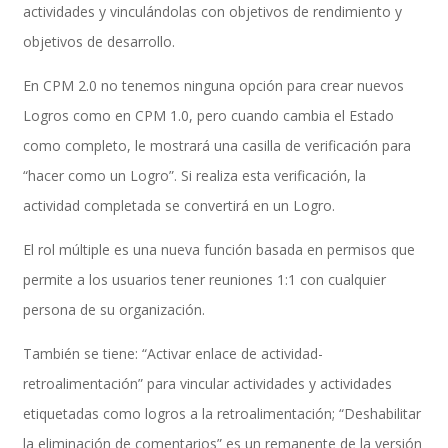
actividades y vinculándolas con objetivos de rendimiento y
objetivos de desarrollo.
SAP Travel OnDemand
En CPM 2.0 no tenemos ninguna opción para crear nuevos
Logros como en CPM 1.0, pero cuando cambia el Estado
como completo, le mostrará una casilla de verificación para
Cloud Conveyer
“hacer como un Logro”. Si realiza esta verificación, la
actividad completada se convertirá en un Logro.
El rol múltiple es una nueva función basada en permisos que
SAP Onpremise Servicios y Productos
permite a los usuarios tener reuniones 1:1 con cualquier
persona de su organización.
Gestión de Capital Humano SAP
También se tiene: “Activar enlace de actividad-
retroalimentación” para vincular actividades y actividades
etiquetadas como logros a la retroalimentación; “Deshabilitar
SAP S/4 HANA Finanzas
la eliminación de comentarios” es un remanente de la versión