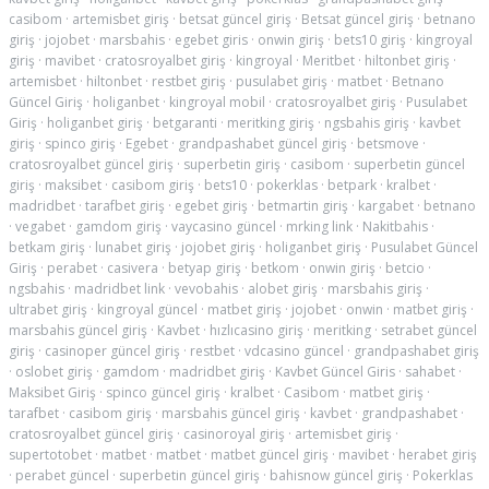
casibom
·
artemisbet giriş
·
betsat güncel giriş
·
Betsat güncel giriş
·
betnano
giriş
·
jojobet
·
marsbahis
·
egebet giris
·
onwin giriş
·
bets10 giriş
·
kingroyal
giriş
·
mavibet
·
cratosroyalbet giriş
·
kingroyal
·
Meritbet
·
hiltonbet giriş
·
artemisbet
·
hiltonbet
·
restbet giriş
·
pusulabet giriş
·
matbet
·
Betnano
Güncel Giriş
·
holiganbet
·
kingroyal mobil
·
cratosroyalbet giriş
·
Pusulabet
Giriş
·
holiganbet giriş
·
betgaranti
·
meritking giriş
·
ngsbahis giriş
·
kavbet
giriş
·
spinco giriş
·
Egebet
·
grandpashabet güncel giriş
·
betsmove
·
cratosroyalbet güncel giriş
·
superbetin giriş
·
casibom
·
superbetin güncel
giriş
·
maksibet
·
casibom giriş
·
bets10
·
pokerklas
·
betpark
·
kralbet
·
madridbet
·
tarafbet giriş
·
egebet giriş
·
betmartin giriş
·
kargabet
·
betnano
·
vegabet
·
gamdom giriş
·
vaycasino güncel
·
mrking link
·
Nakitbahis
·
betkam giriş
·
lunabet giriş
·
jojobet giriş
·
holiganbet giriş
·
Pusulabet Güncel
Giriş
·
perabet
·
casivera
·
betyap giriş
·
betkom
·
onwin giriş
·
betcio
·
ngsbahis
·
madridbet link
·
vevobahis
·
alobet giriş
·
marsbahis giriş
·
ultrabet giriş
·
kingroyal güncel
·
matbet giriş
·
jojobet
·
onwin
·
matbet giriş
·
marsbahis güncel giriş
·
Kavbet
·
hızlıcasino giriş
·
meritking
·
setrabet güncel
giriş
·
casinoper güncel giriş
·
restbet
·
vdcasino güncel
·
grandpashabet giriş
·
oslobet giriş
·
gamdom
·
madridbet giriş
·
Kavbet Güncel Giris
·
sahabet
·
Maksibet Giriş
·
spinco güncel giriş
·
kralbet
·
Casibom
·
matbet giriş
·
tarafbet
·
casibom giriş
·
marsbahis güncel giriş
·
kavbet
·
grandpashabet
·
cratosroyalbet güncel giriş
·
casinoroyal giriş
·
artemisbet giriş
·
supertotobet
·
matbet
·
matbet
·
matbet güncel giriş
·
mavibet
·
herabet giriş
·
perabet güncel
·
superbetin güncel giriş
·
bahisnow güncel giriş
·
Pokerklas