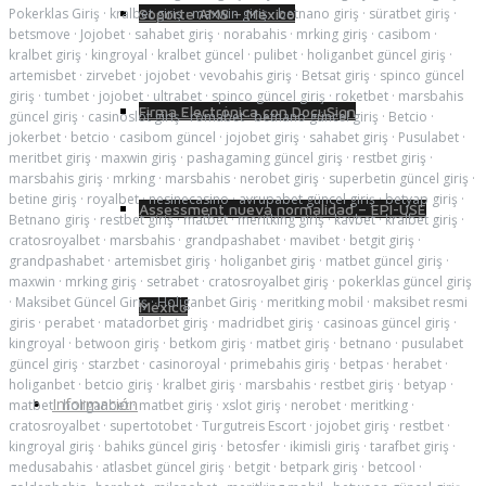
Pokerklas Giriş
·
kralbet giriş
·
maxwin giriş
·
betnano giriş
·
süratbet giriş
·
Soporte AMS – México
betsmove
·
Jojobet
·
sahabet giriş
·
norabahis
·
mrking giriş
·
casibom
·
kralbet giriş
·
kingroyal
·
kralbet güncel
·
pulibet
·
holiganbet güncel giriş
·
artemisbet
·
zirvebet
·
jojobet
·
vevobahis giriş
·
Betsat giriş
·
spinco güncel
giriş
·
tumbet
·
jojobet
·
ultrabet
·
spinco güncel giriş
·
roketbet
·
marsbahis
Firma Electrónica con DocuSign
güncel giriş
·
casinoslot giriş
·
romabet
·
betnano güncel giriş
·
Betcio
·
jokerbet
·
betcio
·
casibom güncel
·
jojobet giriş
·
sahabet giriş
·
Pusulabet
·
meritbet giriş
·
maxwin giriş
·
pashagaming güncel giriş
·
restbet giriş
·
marsbahis giriş
·
mrking
·
marsbahis
·
nerobet giriş
·
superbetin güncel giriş
·
betine giriş
·
royalbet
·
nesinecasino
·
avrupabet güncel giriş
·
betyap giriş
·
Assessment nueva normalidad – EPI-USE
Betnano giriş
·
restbet giriş
·
matbet
·
meritking giriş
·
kavbet
·
kralbet giriş
·
cratosroyalbet
·
marsbahis
·
grandpashabet
·
mavibet
·
betgit giriş
·
grandpashabet
·
artemisbet giriş
·
holiganbet giriş
·
matbet güncel giriş
·
maxwin
·
mrking giriş
·
setrabet
·
cratosroyalbet giriş
·
pokerklas güncel giriş
·
Maksibet Güncel Giriş
·
Holiganbet Giriş
·
meritking mobil
·
maksibet resmi
México
giris
·
perabet
·
matadorbet giriş
·
madridbet giriş
·
casinoas güncel giriş
·
kingroyal
·
betwoon giriş
·
betkom giriş
·
matbet giriş
·
betnano
·
pusulabet
güncel giriş
·
starzbet
·
casinoroyal
·
primebahis giriş
·
betpas
·
herabet
·
holiganbet
·
betcio giriş
·
kralbet giriş
·
marsbahis
·
restbet giriş
·
betyap
·
Información
matbet
·
holiganbet
·
matbet giriş
·
xslot giriş
·
nerobet
·
meritking
·
cratosroyalbet
·
supertotobet
·
Turgutreis Escort
·
jojobet giriş
·
restbet
·
kingroyal giriş
·
bahiks güncel giriş
·
betosfer
·
ikimisli giriş
·
tarafbet giriş
·
medusabahis
·
atlasbet güncel giriş
·
betgit
·
betpark giriş
·
betcool
·