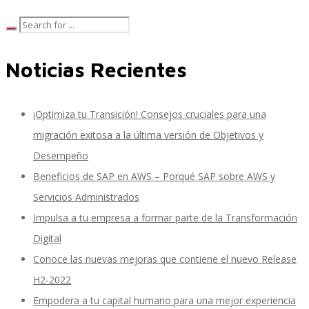
Control, Riesgo y Cumplimiento
Noticias Recientes
¡Optimiza tu Transición! Consejos cruciales para una
Soluciones de Despliegue Ágil
migración exitosa a la última versión de Objetivos y
Desempeño
Beneficios de SAP en AWS – Porqué SAP sobre AWS y
Optimización de Ambientes de Sistema
Servicios Administrados
Impulsa a tu empresa a formar parte de la Transformación
Digital
Servicios de Desarrollo Ágil de Aplicaciones
Conoce las nuevas mejoras que contiene el nuevo Release
H2-2022
Empodera a tu capital humano para una mejor experiencia
Otros Servicios