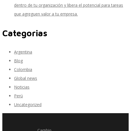
dentro de tu organización y libera el potencial para tareas
que agreguen valor a tu empresa.
Inteligencia de Negocios
Categorias
Desarrollo de Software Personalizado
Argentina
Blog
Colombia
Control de Calidad y Pruebas de Software
Global news
Noticias
Perú
Servicios de Consultoría en Entrenamiento y
Uncategorized
Cambio