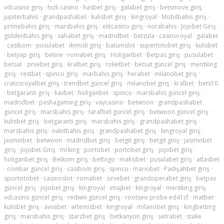
vdcasino giriş
·
hızlı casino
·
hasbet giriş
·
galabet giriş
·
betsmove giriş
·
jupiterbahis
·
grandpashabet
·
kulisbet giriş
·
kingroyal
·
Mobilbahis giriş
·
primebahis giriş
·
marsbahis giriş
·
elitcasino giriş
·
norabahis
·
Jojobet Giriş
·
goldenbahis giriş
·
sahabet giriş
·
madridbet
·
betzula
·
casinoroyal
·
galabet
·
casibom
·
pusulabet
·
ikimisli giriş
·
batumslot
·
supertotobet giriş
·
kulisbet
·
betyap giriş
·
betine
·
romabet giriş
·
Holiganbet
·
Betpas giriş
·
pusulabet
·
betsat
·
zirvebet giriş
·
kralbet giriş
·
roketbet
·
betsat güncel giriş
·
meritking
giriş
·
restbet
·
spinco giriş
·
marbahis giriş
·
herabet
·
milanobet giriş
·
cratosroyalbet giriş
·
trendbet güncel giriş
·
milanobet giriş
·
kralbet
·
bets10
·
betgaranti giriş
·
kavbet
·
holiganbet
·
spinco
·
marsbahis güncel giriş
·
madridbet
·
pashagaming giriş
·
vaycasino
·
betwoon
·
grandpashabet
güncel giriş
·
marsbahis giriş
·
tarafbet güncel giriş
·
betwoon güncel giriş
·
kulisbet giriş
·
betgaranti giriş
·
marsbahis giriş
·
grandpashabet giriş
·
marsbahis giriş
·
nakitbahis giriş
·
grandpashabet giriş
·
kingroyal giriş
·
jasminbet
·
betwoon
·
madridbet giriş
·
betgit giriş
·
betgit giriş
·
jasminbet
giriş
·
Jojobet Giriş
·
mrking
·
portobet
·
portobet giriş
·
jojobet giriş
·
holiganbet giriş
·
Betkom giriş
·
betbigo
·
maksibet
·
pusulabet giriş
·
atlasbet
·
coinbar güncel giriş
·
casibom giriş
·
spinco
·
mariobet
·
Padişahbet giriş
·
sportotobet
·
casinoslot
·
romabet
·
zirvebet
·
grandoperabet giriş
·
betpas
güncel giriş
·
jojobet giriş
·
kingroyal
·
imajbet
·
kingroyal
·
meritking giriş
·
vdcasino güncel giriş
·
redwin güncel giriş
·
rootseo probe ed41cf
·
matbet
·
kulisbet giriş
·
avvabet
·
artemisbet
·
kingroyal
·
milanobet giriş
·
kingbetting
giriş
·
marsbahis giriş
·
starzbet giriş
·
betkanyon giriş
·
setrabet
·
stake