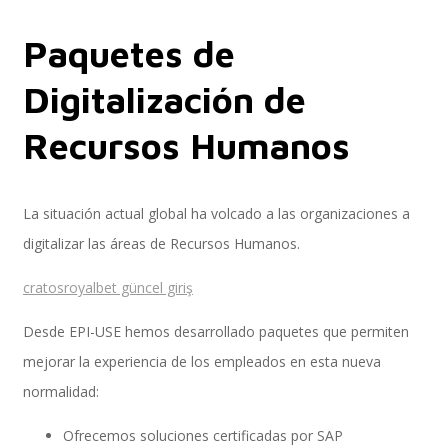
Paquetes de
Implementación SAP SuccessFactors
Digitalización de
Recursos Humanos
Implementación Nómina Cloud Sap
La situación actual global ha volcado a las organizaciones a
digitalizar las áreas de Recursos Humanos.
SAP SuccessFactors Employee Central
cratosroyalbet güncel giriş
Desde EPI-USE hemos desarrollado paquetes que permiten
Implementación Employee Central Payroll
mejorar la experiencia de los empleados en esta nueva
normalidad:
Learning and Development
Ofrecemos soluciones certificadas por SAP