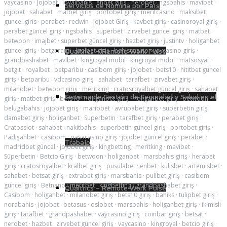
vaycasino
·
Jojobet
·
loyalbahis
·
enbet giriş
·
nerobet
·
ngsbahis
·
mavibet
·
Servicios de Nómina por País
jojobet
·
sahabet
·
matbet giriş
·
portobet giriş
·
meritcasino
·
maksibet
guncel giris
·
perabet
·
redwin
·
jojobet Giriş
·
kavbet giriş
·
casinoroyal giriş
·
perabet güncel giriş
·
ngsbahis
·
superbet
·
zirvebet güncel giriş
·
matbet
·
betwoon
·
imajbet
·
superbet güncel giriş
·
hazbet giriş
·
justintv
·
holiganbet
güncel giriş
·
betgaranti
·
kralbet giriş
·
bahiscasino
·
vaycasino giriş
·
Qualtrics – Remote Work Pulse
grandpashabet
·
mavibet
·
kingroyal mobil
·
kingroyal mobil
·
matsosyal
·
betgit
·
royalbet
·
betparibu
·
casibom giriş
·
jojobet
·
bets10
·
hititbet güncel
giriş
·
betparibu
·
vdcasino giriş
·
sahabet
·
tarafbet
·
zirvebet giriş
·
milanobet
·
betwoon giriş
·
meritking
·
cratosroyalbet güncel giriş
·
sahabet
Sistema de Gestión de Seguridad y Salud en el
giriş
·
matbet giriş
·
bets10
·
holiganbet giriş
·
holiganbet giriş
·
betwoon
·
belugabahis
·
jojobet giriş
·
mariobet
·
avrupabet giriş
·
superbetin giriş
·
damabet giriş
·
holiganbet
·
Superbetin
·
tarafbet giriş
·
perabet giriş
·
Cratosslot
·
sahabet
·
nakitbahis
·
superbetin güncel giriş
·
portobet giriş
·
Padişahbet
·
casibom
·
pasacasino giriş
·
jojobet güncel giriş
·
perabet
·
Trabajo
madridbet güncel
·
jojobet giriş
·
kingbetting
·
meritking
·
mavibet
·
Süperbetin
·
Betcio Giriş
·
betwoon
·
holiganbet
·
marsbahis giriş
·
herabet
giriş
·
cratosroyalbet
·
kralbet giriş
·
pusulabet
·
enbet
·
kulisbet
·
artemisbet
·
sahabet
·
betsat giriş
·
extrabet giriş
·
marsbahis
·
pulibet giriş
·
casibom
güncel giriş
·
Betnano
·
meritbet
·
kingbetting
·
grandpashabet giriş
·
Qualtrics – Remote Work Pulse
Casibom
·
holiganbet
·
milanobet giriş
·
bets10 giriş
·
bahiks
·
tulipbet giriş
·
norabahis
·
jojobet
·
betasus
·
oslobet
·
marsbahis
·
holiganbet giriş
·
ikimisli
giriş
·
tarafbet
·
grandpashabet
·
vaycasino giriş
·
coinbar giriş
·
betsat
·
nerobet
·
hazbet
·
zirvebet güncel giriş
·
vaycasino
·
kingroyal
·
betcio giriş
·