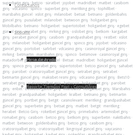
superbetin giriş
·
betcio
·
süratbet
·
jojobet
·
madridbet
·
matbet
·
casibom
Contáctanos
giriş
·
vdcasino
·
spinco
·
superbet giriş
·
meritking giriş
·
tophillbet
·
marsbahis güncel
·
xslot giriş
·
milanobet
·
betsat
·
betnano
·
goldenbahis
güncel giriş
·
pusulabet
·
milanobet
·
betwoon giriş
·
holiganbet giriş
·
Mobilbahis
·
betnano
·
holiganbet
·
supertotobet
·
holiganbet giriş
·
egebet
güncel giris
·
perabet giriş
·
mrking giriş
·
oslobet giriş
·
betkom
·
kargabet
Soporte
giriş
·
perabet güncel giriş
·
casibom
·
grandpashabet giriş
·
restbet
·
xslot
giriş
·
milanobet
·
holiganbet güncel giriş
·
spinco giriş
·
jojobet
·
vdcasino
güncel giriş
·
portobet
·
safirbet
·
vdcasino giriş
·
casinoroyal güncel giriş
·
mrking
·
betmartin
·
marsbahis giriş
·
spinco
·
betsmove
·
casinoroyal giriş
·
Mesa de Ayuda
matadorbet giriş
·
mavibet güncel
·
Betsat
·
madridbet
·
holiganbet güncel
giriş
·
spinco giriş
·
perabet giriş
·
süpertotobet
·
betcio güncel giriş
·
sahabet
giriş
·
parobet
·
cratosroyalbet güncel giriş
·
setrabet giriş
·
setrabet
·
betmartin güncel giriş
·
maksibet resmi giriş
·
vdcasino güncel giriş
·
Bets10
·
setrabet giriş
·
cratosroyalbet giriş
·
betwoon
·
holiganbet giriş
·
parobet
Reporte Tiempos Fiori - Consultores
giriş
·
enbet
·
betwoon güncel giriş
·
interbahis
·
holiganbet giriş
·
Marsbahis
·
nerobet
·
grandpashabet
·
holiganbet
·
kralbet
·
betnano giriş
·
betmartin
güncel giriş
·
portbet giriş
·
betgit
·
casinolevant
·
meritking
·
grandpashabet
güncel giriş
·
superbetin giriş
·
betsat giriş
·
matbet
·
betgit
·
meritking
·
herabet
·
Betcio Giriş
·
roketbet güncel giriş
·
primebahis
·
artemisbet giriş
·
romabet giriş
·
casibom
·
betcio giriş
·
betkom giriş
·
superbetin
·
nakitbahis
·
matbet
·
betwoon
·
goldenbahis giriş
·
betcio giriş
·
casibom giriş
·
cratosroyalbet giriş
·
cratosroyalbet
·
kingroyal güncel giriş
·
vaycasino
·
kavbet giriş
·
holiganbet
·
kavbet giriş
·
pokerklas
·
grandpashabet giriş
·