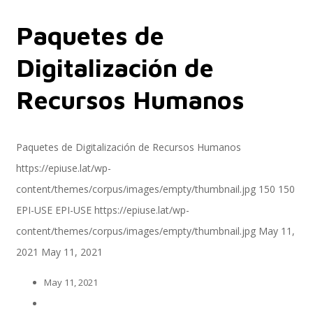
Paquetes de
Servicios
Digitalización de
Recursos Humanos
Servicios y productos cloud
Paquetes de Digitalización de Recursos Humanos
https://epiuse.lat/wp-
SAP S/4 HANA
content/themes/corpus/images/empty/thumbnail.jpg
150
150
EPI-USE
EPI-USE
https://epiuse.lat/wp-
content/themes/corpus/images/empty/thumbnail.jpg
May 11,
EPI-US4HANA
2021
May 11, 2021
May 11, 2021
Assessment SAP S/4HANA