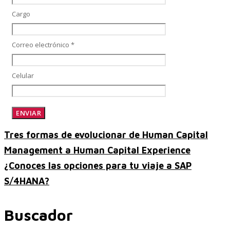
Cargo
SAP Finanzas Facturación Electronica
Correo electrónico *
Celular
SAP Finanzas Mi Banca Solidaria
Tres formas de evolucionar de Human Capital
SAP NetWeaver
Management a Human Capital Experience
¿Conoces las opciones para tu viaje a SAP
S/4HANA?
Soporte SAP
Buscador
Gestión de Desempeño Empresarial SAP