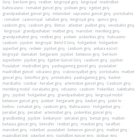
Giriş
·
bet-kom giriş
·
restbet
·
kingroyal giriş
·
kingroyal
·
madridbet
·
bahiscasino
·
romabet güncel giriş
·
poliiwin giriş
·
egebet giriş
·
grandpashabet güncel giriş
·
milanobet
·
vaycasino güncel giriş
·
portobahis
·
romabet
·
casinoroyal
·
sahabet giriş
·
kingroyal giriş
·
spinco giriş
·
casibom giriş
·
casibom giriş
·
Betcio
·
atlasbet
·
pulibet giriş
·
vevobahis giriş
·
kingroyal
·
grandpashabet
·
matbet giriş
·
mariobet
·
meritking giriş
·
grandpashabet giriş
·
restbet giriş
·
poliwin
·
pokerklas giriş
·
hızlıcasino
·
casibom
·
jojobet
·
kingroyal
·
Bets10 Giriş
·
holiganbet
·
holiganbet
·
superbet giriş
·
redwin
·
jojobet giriş
·
casibom giriş
·
ankara escort
·
kingroyal
·
damabet
·
betgaranti
·
jojobet
·
betwoon giriş
·
bet-kom
·
superbetin
·
jojobet giriş
·
Egebet Güncel Giriş
·
casibom giriş
·
jojobet
·
Pusulabet
·
madridbet giriş
·
pashagaming güncel giriş
·
pusulabet
·
madridbet güncel
·
vdcasino giriş
·
cratosroyalbet giriş
·
portobahis
·
matbet
güncel giriş
·
betoffice giriş
·
primebahis
·
pashagaming giriş
·
Kavbet
·
marsbahis
·
coinbar
·
herabet giriş
·
artemisbet güncel giriş
·
Casibom giriş
·
meritking mobil
·
norabahis giriş
·
vdcasino
·
casibom
·
Pokerklas
·
nakitbahis
giriş
·
jojobet
·
holiganbet giriş
·
grandpashabet giriş
·
kingroyal mobil
·
betwoon güncel giriş
·
pulibet
·
betgaranti giriş
·
kavbet giriş
·
justin tv
·
betlivo
·
romabet giriş
·
casibom giriş
·
Bahiscasino
·
Holiganbet giriş
·
perabet giriş
·
perabet
·
artemisbet giriş
·
pokerklas güncel giriş
·
grandbetting
·
jojobet
·
betkanyon
·
setrabet giriş
·
betsat giriş
·
matbet
·
betasus güncel giriş
·
betosfer
·
restbet giriş
·
mavibet giriş
·
tarafbet
·
mariobet giriş
·
roketbet
·
pusulabet
·
betwoon güncel giriş
·
matbet giriş
·
madridbet link
·
jokerbet giriş
·
tophillbet güncel giriş
·
slotbar giriş
·