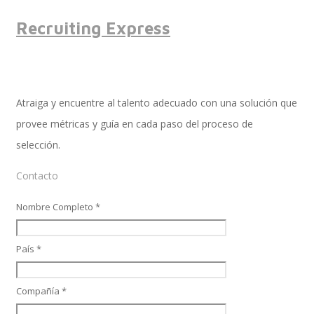
Recruiting Express
SAP Travel OnDemand
Atraiga y encuentre al talento adecuado con una solución que
Cloud Conveyer
provee métricas y guía en cada paso del proceso de
selección.
Contacto
SAP Onpremise Servicios y Productos
Nombre Completo *
Gestión de Capital Humano SAP
País *
Compañía *
SAP S/4 HANA Finanzas