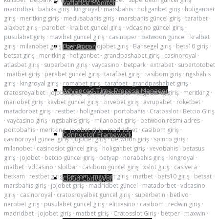
Variance Monitor
madridbet
·
bahiks giriş
·
kingroyal
·
marsbahis
·
holiganbet giriş
·
holiganbet
giriş
·
meritking giriş
·
medusabahis giriş
·
marsbahis güncel giriş
·
tarafbet
·
ajaxbet giriş
·
parobet
·
kralbet güncel giriş
·
vdcasino güncel giriş
·
pusulabet giriş
·
mavibet güncel giriş
·
casinoper
·
betwoon güncel
·
kralbet
giriş
·
milanobet giriş
·
betwoon
·
jojobet giriş
·
Bahsegel giriş
·
bets10 giriş
·
Pay Recon
betsat giriş
·
meritking
·
holiganbet
·
grandpashabet giriş
·
casinoroyal
·
atlasbet giriş
·
superbetin giriş
·
vaycasino
·
betpark
·
extrabet
·
supertotobet
·
matbet giriş
·
perabet güncel giriş
·
tarafbet giriş
·
casibom giriş
·
ngsbahis
giriş
·
kingroyal giriş
·
romabet giriş
·
tarafbet
·
grandpashabet giriş
·
Advanced Time Process Manager
cratosroyalbet
·
Jojobet giriş
·
grandpashabet
·
Kingbetting giriş
·
meritking
·
mariobet giriş
·
kavbet güncel giriş
·
zirvebet giriş
·
avrupabet
·
roketbet
·
matadorbet giriş
·
restbet
·
holiganbet
·
portobahis
·
Cratosslot
·
Betcio Giriş
·
vaycasino giriş
·
ngsbahis giriş
·
milanobet giriş
·
betwoon resmi adres
·
portobahis
·
meritking
·
jojobet giriş
·
madridbet
·
casibom giriş
·
Connector Framework
casinoroyal güncel giriş
·
jojobet giriş
·
betwoon giriş
·
spinco giriş
·
milanobet
·
casinoslot güncel giriş
·
holiganbet giriş
·
vevobahis
·
betasus
giriş
·
jojobet
·
betcio güncel giriş
·
betyap
·
norabahis giriş
·
kingroyal
·
matbet
·
vdcasino
·
slotbar
·
casibom güncel giriş
·
xslot giriş
·
casivera
·
betkam
·
restbet giriş
·
betkom
·
mavibet giriş
·
matbet
·
bets10 giriş
·
betsat
·
Cloud Conveyor
marsbahis giriş
·
jojobet giriş
·
madridbet güncel
·
matadorbet
·
vdcasino
giriş
·
casinoroyal
·
cratosroyalbet güncel giriş
·
superbetin
·
betlivo
·
nerobet giriş
·
pusulabet güncel giriş
·
elitcasino
·
casibom
·
redwin giriş
·
madridbet
·
jojobet giriş
·
matbet giriş
·
Cratosslot Giriş
·
betper
·
maxwin
·