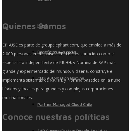
Quienes Somos
Móvil
EPI-USE es parte de groupelephant.com, que emplea a más de
Beneficios a la carta
2,000 personas en 42 países. EPI-USE es conocido como el
especialista independiente de RR.HH. y Nómina de SAP más
grande y experimentado del mundo, y diseña, construye e
CFDI Automation Nómina
implementa sistemas de RR.HH. y Nómina basados ​​en la nube,
híbridos y locales para grandes y complejas corporaciones
multinacionales.
Partner Managed Cloud Chile
Conoce nuestras políticas
SAP SuccessFactors People Analytics