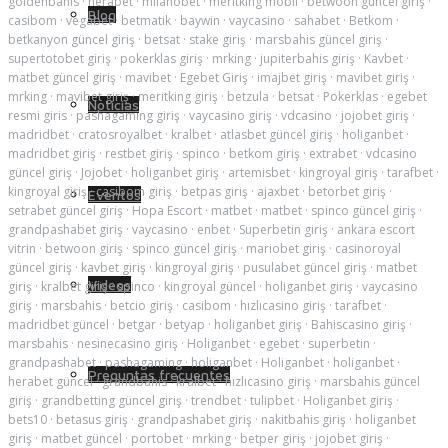
goldenbahis
·
herabet
·
milanobet
·
meritking mobil
·
betwoon güncel giriş
·
Blog
casibom
·
vegabet
·
betmatik
·
baywin
·
vaycasino
·
sahabet
·
Betkom
·
betkanyon güncel giriş
·
betsat
·
stake giriş
·
marsbahis güncel giriş
·
supertotobet giriş
·
pokerklas giriş
·
mrking
·
jupiterbahis giriş
·
Kavbet
·
matbet güncel giriş
·
mavibet
·
Egebet Giriş
·
imajbet giriş
·
mavibet giriş
·
mrking
·
mavibet giriş
·
meritking giriş
·
betzula
·
betsat
·
Pokerklas
·
egebet
Noticias
resmi giris
·
pashagaming giriş
·
vaycasino giriş
·
vdcasino
·
jojobet giriş
·
madridbet
·
cratosroyalbet
·
kralbet
·
atlasbet güncel giriş
·
holiganbet
·
madridbet giriş
·
restbet giriş
·
spinco
·
betkom giriş
·
extrabet
·
vdcasino
güncel giriş
·
Jojobet
·
holiganbet giriş
·
artemisbet
·
kingroyal giriş
·
tarafbet
·
kingroyal giriş
·
casibom giriş
·
betpas giriş
·
ajaxbet
·
betorbet giriş
·
Eventos
setrabet güncel giriş
·
Hopa Escort
·
matbet
·
matbet
·
spinco güncel giriş
·
grandpashabet giriş
·
vaycasino
·
enbet
·
Superbetin giriş
·
ankara escort
vitrin
·
betwoon giriş
·
spinco güncel giriş
·
mariobet giriş
·
casinoroyal
güncel giriş
·
kavbet giriş
·
kingroyal giriş
·
pusulabet güncel giriş
·
matbet
Videos
giriş
·
kralbet giriş
·
spinco
·
kingroyal güncel
·
holiganbet giriş
·
vaycasino
giriş
·
marsbahis
·
betcio giriş
·
casibom
·
hızlıcasino giriş
·
tarafbet
·
madridbet güncel
·
betgar
·
betyap
·
holiganbet giriş
·
Bahiscasino giriş
·
marsbahis
·
nesinecasino giriş
·
Holiganbet
·
egebet
·
superbetin
·
grandpashabet
·
pashagaming
·
holiganbet
·
Holiganbet
·
holiganbet
·
Preguntas frecuentes
herabet güncel
·
grandbahis
·
kralbet
·
hızlıcasino giriş
·
marsbahis güncel
giriş
·
grandbetting güncel giriş
·
trendbet
·
tulipbet
·
Holiganbet giriş
·
bets10
·
betasus giriş
·
grandpashabet giriş
·
nakitbahis giriş
·
holiganbet
giriş
·
matbet güncel
·
portobet
·
mrking
·
betper giriş
·
jojobet giriş
·