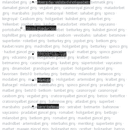
Prism Servicios de migración
milanobet giriş
·
portobet giriş
·
oslobet
·
holiganbet
·
betmatik giriş
·
damabet güncel giriş
·
vegabet giriş
·
casinoroyal güncel giriş
·
matadorbet
giriş
·
marsbahis
·
Jojobet
·
matsosyal
·
hititbet
·
sahabet giriş
·
spinco
·
kingroyal
·
Casibom giriş
·
holiganbet
·
kulisbet giriş
·
jokerbet giriş
·
Yelkenbet
·
jojobet giriş
·
kavbet
·
matadorbet
·
interbahis
·
vaycasino
·
Otros Productos
portobahis
·
cratosroyalbet
·
zirvebet
·
betturkey giriş
·
kulisbet güncel giriş
·
tophillbet giriş
·
grandpashabet
·
casibom
·
vevobahis
·
sahabet
·
betsmove
·
superbetin
·
roketbet giriş
·
betturkey giriş
·
jojobet giriş
·
betkom giriş
·
Kavbet resmi giriş
·
madridbet giriş
·
holiganbet giriş
·
betturkey
·
spinco giriş
·
hazbet güncel giriş
·
bets10 giriş
·
kingroyal
·
matbet giriş
·
spinco güncel
EPIUSE-sap-var
giriş
·
vdcasino giriş
·
holiganbet güncel giriş
·
kralbet
·
superbetin
·
betmarino giriş
·
casinoroyal giriş
·
kavbet giriş
·
süpertotobet
·
vaycasino
giriş
·
dinamobet
·
grandoperabet
·
jojobet
·
holiganbet güncel giriş
·
favorisen
·
Bets10
·
betturkey giriş
·
betturkey
·
milanobet
·
betwoon giriş
·
modabet giriş
·
madridbet giriş
·
Holiganbet
·
artemisbet giriş
·
kralbet giriş
·
Mendix
Bahsegel
·
milanobet
·
nakitbahis giriş
·
spinco güncel giriş
·
pradabet giriş
·
matbet giriş
·
bets10
·
betkom
·
tumbet giriş
·
casinoroyal
·
casinoroyal
·
casibom giriş
·
vegabet giriş
·
cratosroyalbet güncel giriş
·
betcio
·
betoffice
·
cratosroyalbet güncel giriş
·
bahisnow giriş
·
atlasbet giriş
·
superbet
·
ServiceNow
marsbahis
·
pashagaming
·
betmarino
·
setrabet
·
betmartin
·
bahisnow
·
vaycasino
·
pradabet güncel giriş
·
romabet
·
holiganbet giriş
·
betbigo
·
milanobet giriş
·
betkom giriş
·
romabet giriş
·
mavibet güncel giriş
·
madridbet
·
artemisbet giriş
·
interbahis giriş
·
meritking
·
superbetin giriş
·
matbet
·
maxwin güncel giriş
·
holiganbet giriş
·
restbet
·
holiganbet
·
betcio