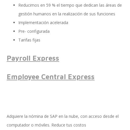
Reducimos en 59 % el tiempo que dedican las áreas de
gestión humanos en la realización de sus funciones
Performance and Goals
Implementación acelerada
Pre- configurada
Tarifas fijas
Recruiting and Onboarding
Payroll Express
SAP JAM
Employee Central Express
Look & Feel SAP SuccessFactors
Adquiere la nómina de SAP en la nube, con acceso desde el
computador o móviles. Reduce tus costos
Firma Electrónica con DocuSign