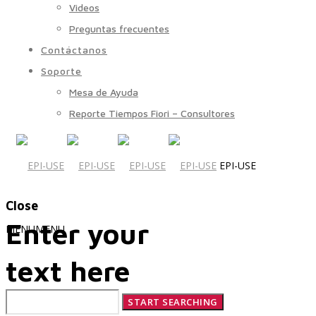
Videos
Preguntas frecuentes
Contáctanos
Soporte
Mesa de Ayuda
Reporte Tiempos Fiori – Consultores
EPI-USE
Close
Enter your
MENU
MENU
text here
Quiénes Somos