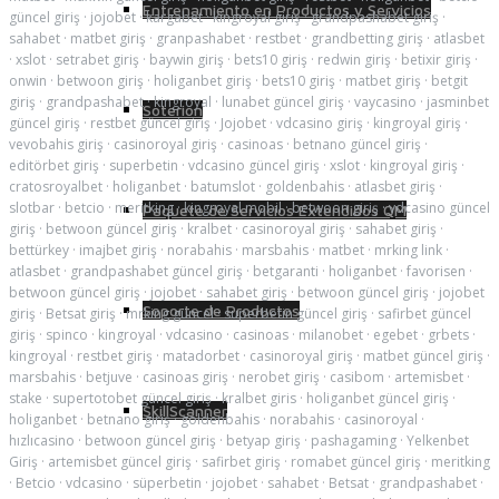
Entrenamiento en Productos y Servicios
güncel giriş
·
jojobet
·
kargabet
·
kingroyal giriş
·
grandpashabet giriş
·
sahabet
·
matbet giriş
·
granpashabet
·
restbet
·
grandbetting giriş
·
atlasbet
·
xslot
·
setrabet giriş
·
baywin giriş
·
bets10 giriş
·
redwin giriş
·
betixir giriş
·
onwin
·
betwoon giriş
·
holiganbet giriş
·
bets10 giriş
·
matbet giriş
·
betgit
giriş
·
grandpashabet
·
kingroyal
·
lunabet güncel giriş
·
vaycasino
·
jasminbet
Soterion
güncel giriş
·
restbet güncel giriş
·
Jojobet
·
vdcasino giriş
·
kingroyal giriş
·
vevobahis giriş
·
casinoroyal giriş
·
casinoas
·
betnano güncel giriş
·
editörbet giriş
·
superbetin
·
vdcasino güncel giriş
·
xslot
·
kingroyal giriş
·
cratosroyalbet
·
holiganbet
·
batumslot
·
goldenbahis
·
atlasbet giriş
·
slotbar
·
betcio
·
meritking
·
kingroyal mobil
·
betwoon giriş
·
vdcasino güncel
Paquete de Servicios Extendidos QM
giriş
·
betwoon güncel giriş
·
kralbet
·
casinoroyal giriş
·
sahabet giriş
·
bettürkey
·
imajbet giriş
·
norabahis
·
marsbahis
·
matbet
·
mrking link
·
atlasbet
·
grandpashabet güncel giriş
·
betgaranti
·
holiganbet
·
favorisen
·
betwoon güncel giriş
·
jojobet
·
sahabet giriş
·
betwoon güncel giriş
·
jojobet
Soporte de Productos
giriş
·
Betsat giriş
·
mrking güncel
·
superbetin güncel giriş
·
safirbet güncel
giriş
·
spinco
·
kingroyal
·
vdcasino
·
casinoas
·
milanobet
·
egebet
·
grbets
·
kingroyal
·
restbet giriş
·
matadorbet
·
casinoroyal giriş
·
matbet güncel giriş
·
marsbahis
·
betjuve
·
casinoas giriş
·
nerobet giriş
·
casibom
·
artemisbet
·
stake
·
supertotobet güncel giriş
·
kralbet giris
·
holiganbet güncel giriş
·
SkillScanner
holiganbet
·
betnano giriş
·
goldenbahis
·
norabahis
·
casinoroyal
·
hızlıcasino
·
betwoon güncel giriş
·
betyap giriş
·
pashagaming
·
Yelkenbet
Giriş
·
artemisbet güncel giriş
·
safirbet giriş
·
romabet güncel giriş
·
meritking
·
Betcio
·
vdcasino
·
süperbetin
·
jojobet
·
sahabet
·
Betsat
·
grandpashabet
·