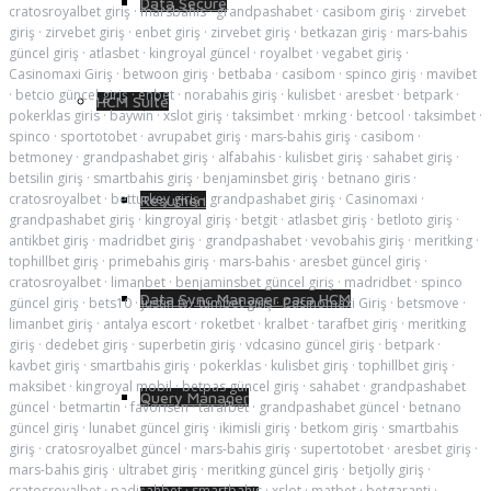
Data Secure
cratosroyalbet giriş
·
marsbahis
·
grandpashabet
·
casibom giriş
·
zirvebet
giriş
·
zirvebet giriş
·
enbet giriş
·
zirvebet giriş
·
betkazan giriş
·
mars-bahis
güncel giriş
·
atlasbet
·
kingroyal güncel
·
royalbet
·
vegabet giriş
·
Casinomaxi Giriş
·
betwoon giriş
·
betbaba
·
casibom
·
spinco giriş
·
mavibet
·
betcio güncel giriş
·
enbet
·
norabahis giriş
·
kulisbet
·
aresbet
·
betpark
·
HCM Suite
pokerklas giris
·
baywin
·
xslot giriş
·
taksimbet
·
mrking
·
betcool
·
taksimbet
·
spinco
·
sportotobet
·
avrupabet giriş
·
mars-bahis giriş
·
casibom
·
betmoney
·
grandpashabet giriş
·
alfabahis
·
kulisbet giriş
·
sahabet giriş
·
betsilin giriş
·
smartbahis giriş
·
benjaminsbet giriş
·
betnano giris
·
cratosroyalbet
·
betturkey giriş
·
grandpashabet giriş
·
Casinomaxi
·
Resumen
grandpashabet giriş
·
kingroyal giriş
·
betgit
·
atlasbet giriş
·
betloto giriş
·
antikbet giriş
·
madridbet giriş
·
grandpashabet
·
vevobahis giriş
·
meritking
·
tophillbet giriş
·
primebahis giriş
·
mars-bahis
·
aresbet güncel giriş
·
cratosroyalbet
·
limanbet
·
benjaminsbet güncel giriş
·
madridbet
·
spinco
Data Sync Manager para HCM
güncel giriş
·
bets10
·
justin tv
·
tumbet giriş
·
Casinomaxi Giriş
·
betsmove
·
limanbet giriş
·
antalya escort
·
roketbet
·
kralbet
·
tarafbet giriş
·
meritking
giriş
·
dedebet giriş
·
superbetin giriş
·
vdcasino güncel giriş
·
betpark
·
kavbet giriş
·
smartbahis giriş
·
pokerklas
·
kulisbet giriş
·
tophillbet giriş
·
maksibet
·
kingroyal mobil
·
betpas güncel giriş
·
sahabet
·
grandpashabet
Query Manager
güncel
·
betmartin
·
favorisen
·
tarafbet
·
grandpashabet güncel
·
betnano
güncel giriş
·
lunabet güncel giriş
·
ikimisli giriş
·
betkom giriş
·
smartbahis
giriş
·
cratosroyalbet güncel
·
mars-bahis giriş
·
supertotobet
·
aresbet giriş
·
mars-bahis giriş
·
ultrabet giriş
·
meritking güncel giriş
·
betjolly giriş
·
cratosroyalbet
·
padişahbet
·
smartbahis
·
xslot
·
matbet
·
betgaranti
·