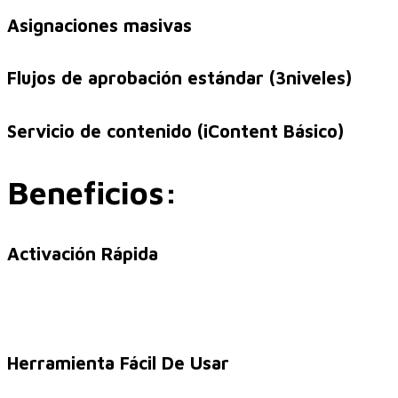
Asignaciones masivas
Performance and Goals
Flujos de aprobación estándar (3niveles)
Servicio de contenido (iContent Básico)
Recruiting and Onboarding
Beneficios:
SAP JAM
Activación Rápida
Look & Feel SAP SuccessFactors
Herramienta Fácil De Usar
Firma Electrónica con DocuSign