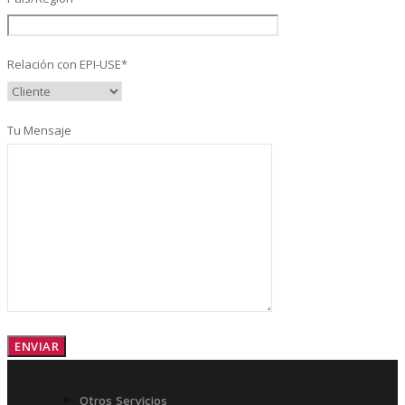
Relación con EPI-USE*
Control, Riesgo y Cumplimiento
Tu Mensaje
Soluciones de Despliegue Ágil
Optimización de Ambientes de Sistema
Servicios de Desarrollo Ágil de Aplicaciones
Otros Servicios