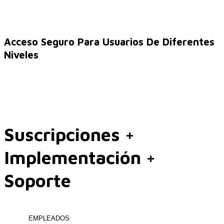
SAP SuccessFactors Training Education
Acceso Seguro Para Usuarios De Diferentes
Niveles
Express Packages
Suscripciones +
Soporte SuccessFactors
Implementación +
SAP Time & Attendance by Workforce Software
Soporte
SAP Time and Attendance
EMPLEADOS