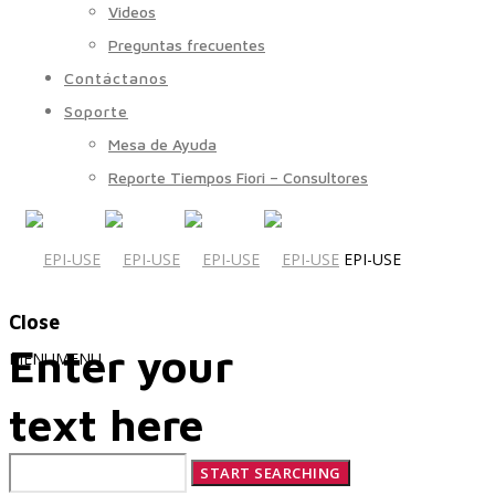
Videos
Preguntas frecuentes
Contáctanos
Soporte
Mesa de Ayuda
Reporte Tiempos Fiori – Consultores
EPI-USE
Close
Enter your
MENU
MENU
text here
Quiénes Somos