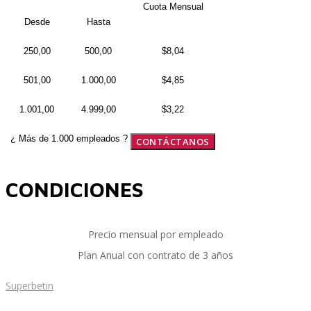
Cuota Mensual
Desde
Hasta
250,00
500,00
$8,04
SAP Travel OnDemand
501,00
1.000,00
$4,85
1.001,00
4.999,00
$3,22
Cloud Conveyer
¿ Más de 1.000 empleados ?
CONTÁCTANOS
SAP Onpremise Servicios y Productos
CONDICIONES
Precio mensual por empleado
Gestión de Capital Humano SAP
Plan Anual con contrato de 3 años
Superbetin
SAP S/4 HANA Finanzas