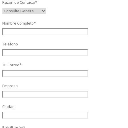
Razón de Contacto*
Nombre Completo*
SAP Finanzas Facturación Electronica
Teléfono
SAP Finanzas Mi Banca Solidaria
Tu Correo*
SAP NetWeaver
Empresa
Soporte SAP
Ciudad
Gestión de Desempeño Empresarial SAP
País/Región*