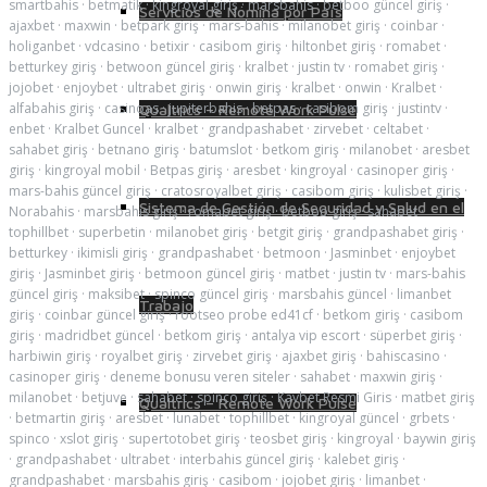
smartbahis
·
betmatik
·
kingroyal giriş
·
marsbahis
·
betboo güncel giriş
·
Servicios de Nómina por País
ajaxbet
·
maxwin
·
betpark giriş
·
mars-bahis
·
milanobet giriş
·
coinbar
·
holiganbet
·
vdcasino
·
betixir
·
casibom giriş
·
hiltonbet giriş
·
romabet
·
betturkey giriş
·
betwoon güncel giriş
·
kralbet
·
justin tv
·
romabet giriş
·
jojobet
·
enjoybet
·
ultrabet giriş
·
onwin giriş
·
kralbet
·
onwin
·
Kralbet
·
alfabahis giriş
·
casinoas
·
jupiterbahis
·
betpas
·
casibom giriş
·
justintv
·
Qualtrics – Remote Work Pulse
enbet
·
Kralbet Guncel
·
kralbet
·
grandpashabet
·
zirvebet
·
celtabet
·
sahabet giriş
·
betnano giriş
·
batumslot
·
betkom giriş
·
milanobet
·
aresbet
giriş
·
kingroyal mobil
·
Betpas giriş
·
aresbet
·
kingroyal
·
casinoper giriş
·
mars-bahis güncel giriş
·
cratosroyalbet giriş
·
casibom giriş
·
kulisbet giriş
·
Sistema de Gestión de Seguridad y Salud en el
Norabahis
·
marsbahis giriş
·
romabet giriş
·
betboo giriş
·
sahabet
·
tophillbet
·
superbetin
·
milanobet giriş
·
betgit giriş
·
grandpashabet giriş
·
betturkey
·
ikimisli giriş
·
grandpashabet
·
betmoon
·
Jasminbet
·
enjoybet
giriş
·
Jasminbet giriş
·
betmoon güncel giriş
·
matbet
·
justin tv
·
mars-bahis
güncel giriş
·
maksibet
·
spinco güncel giriş
·
marsbahis güncel
·
limanbet
Trabajo
giriş
·
coinbar güncel giriş
·
rootseo probe ed41cf
·
betkom giriş
·
casibom
giriş
·
madridbet güncel
·
betkom giriş
·
antalya vip escort
·
süperbet giriş
·
harbiwin giriş
·
royalbet giriş
·
zirvebet giriş
·
ajaxbet giriş
·
bahiscasino
·
casinoper giriş
·
deneme bonusu veren siteler
·
sahabet
·
maxwin giriş
·
milanobet
·
betjuve
·
sahabet
·
spinco giriş
·
Kavbet Resmi Giris
·
matbet giriş
Qualtrics – Remote Work Pulse
·
betmartin giriş
·
aresbet
·
lunabet
·
tophillbet
·
kingroyal güncel
·
grbets
·
spinco
·
xslot giriş
·
supertotobet giriş
·
teosbet giriş
·
kingroyal
·
baywin giriş
·
grandpashabet
·
ultrabet
·
interbahis güncel giriş
·
kalebet giriş
·
grandpashabet
·
marsbahis giriş
·
casibom
·
jojobet giriş
·
limanbet
·