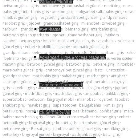
Variance Monitor
betwoon güncel giriş
·
betsmove
·
grandpashabet güncel
·
meritking
·
mars-
bahis giriş
·
interbahis giriş
·
betkom giriş
·
holiganbet
·
alfabahis giriş
·
onwin
·
matbet güncel giriş
·
vegabet
·
grandpashabet güncel
·
grandpashabet
·
nerobet giriş
·
jojobet
·
grandpashabet giriş
·
milanobet
·
zirvebet giriş
·
harbiwin
·
grandpashabet
·
betpas
·
betnano giriş
·
interbahis giriş
·
Pay Recon
betmoon giriş
·
superbetin
·
jojobet
·
grandpashabet giriş
·
betkom
·
sahabet
·
betpas giriş
·
betsilin
·
maksibet guncel giris
·
vevobahis
·
vdcasino
güncel giriş
·
enbet
·
tophillbet
·
justintv
·
betmatik güncel giriş
·
grandpashabet
·
betnano güncel giriş
·
Cratosslot Giriş
·
casibom giriş
·
xslot
Advanced Time Process Manager
·
betnano
·
holiganbet giriş
·
grandpashabet
·
deneme bonusu veren siteler
·
maxwin giriş
·
betwoon güncel giriş
·
betwoon giriş
·
betkare giriş
·
hiltonbet
·
mars-bahis güncel giriş
·
cratosroyalbet güncel giriş
·
betci
·
Cratosslot
·
grandpashabet
·
marsbahis giriş
·
sahabet giriş
·
matbet giriş
·
antikbet
·
casinoper güncel giriş
·
betkom
·
galabet
·
kingroyal
·
perabet
·
kingroyal
Connector Framework
giriş
·
zirvebet giriş
·
atlasbet
·
antikbet
·
mars-bahis güncel giriş
·
jojobet
güncel giriş
·
madridbet giriş
·
madridbet giriş
·
avrupabet
·
antikbet giriş
·
supertotobet
·
betwoon
·
kingroyal mobil
·
milanobet
·
royalbet
·
teosbet
·
antikbet giriş
·
mavibet giriş
·
süpertotobet
·
belugabahis
·
ikimisli giriş
·
bets10 giriş
·
norabahis
·
betnano
·
casinoas
·
betnano
·
coinbar giriş
·
mars-
Cloud Conveyor
bahis
·
mars-bahis giriş
·
Enbet Giris
·
cratosroyalbet
·
betper giriş
·
enbet
·
betmatik giriş
·
kingroyal giriş
·
kralbet giriş
·
artemisbet güncel giriş
·
betsmove giriş
·
Betsat giriş
·
tumbet
·
betlike güncel giriş
·
meritking giriş
·
betturkey
·
kingroyal güncel
·
kingroyal
·
padişahbet giriş
·
betci giriş
·