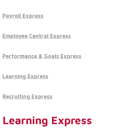
Payroll Express
Servicios
Employee Central Express
Servicios y productos cloud
Performance & Goals Express
Learning Express
SAP S/4 HANA
Recruiting Express
EPI-US4HANA
Learning Express
Assessment SAP S/4HANA