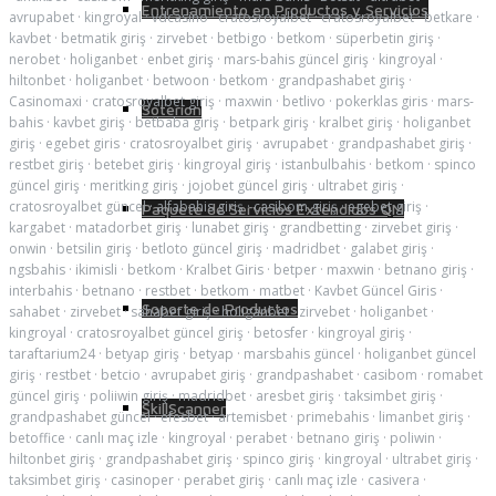
Entrenamiento en Productos y Servicios
avrupabet
·
kingroyal
·
vdcasino
·
cratosroyalbet
·
cratosroyalbet
·
betkare
·
kavbet
·
betmatik giriş
·
zirvebet
·
betbigo
·
betkom
·
süperbetin giriş
·
nerobet
·
holiganbet
·
enbet giriş
·
mars-bahis güncel giriş
·
kingroyal
·
hiltonbet
·
holiganbet
·
betwoon
·
betkom
·
grandpashabet giriş
·
Casinomaxi
·
cratosroyalbet giriş
·
maxwin
·
betlivo
·
pokerklas giris
·
mars-
Soterion
bahis
·
kavbet giriş
·
betbaba giriş
·
betpark giriş
·
kralbet giriş
·
holiganbet
giriş
·
egebet giris
·
cratosroyalbet giriş
·
avrupabet
·
grandpashabet giriş
·
restbet giriş
·
betebet giriş
·
kingroyal giriş
·
istanbulbahis
·
betkom
·
spinco
güncel giriş
·
meritking giriş
·
jojobet güncel giriş
·
ultrabet giriş
·
cratosroyalbet güncel
·
alfabahis giriş
·
casibom giriş
·
egebet giriş
·
Paquete de Servicios Extendidos QM
kargabet
·
matadorbet giriş
·
lunabet giriş
·
grandbetting
·
zirvebet giriş
·
onwin
·
betsilin giriş
·
betloto güncel giriş
·
madridbet
·
galabet giriş
·
ngsbahis
·
ikimisli
·
betkom
·
Kralbet Giris
·
betper
·
maxwin
·
betnano giriş
·
interbahis
·
betnano
·
restbet
·
betkom
·
matbet
·
Kavbet Güncel Giris
·
Soporte de Productos
sahabet
·
zirvebet
·
sahabet giriş
·
holiganbet
·
zirvebet
·
holiganbet
·
kingroyal
·
cratosroyalbet güncel giriş
·
betosfer
·
kingroyal giriş
·
taraftarium24
·
betyap giriş
·
betyap
·
marsbahis güncel
·
holiganbet güncel
giriş
·
restbet
·
betcio
·
avrupabet giriş
·
grandpashabet
·
casibom
·
romabet
güncel giriş
·
poliiwin giriş
·
madridbet
·
aresbet giriş
·
taksimbet giriş
·
SkillScanner
grandpashabet güncel
·
efesbet
·
artemisbet
·
primebahis
·
limanbet giriş
·
betoffice
·
canlı maç izle
·
kingroyal
·
perabet
·
betnano giriş
·
poliwin
·
hiltonbet giriş
·
grandpashabet giriş
·
spinco giriş
·
kingroyal
·
ultrabet giriş
·
taksimbet giriş
·
casinoper
·
perabet giriş
·
canlı maç izle
·
casivera
·