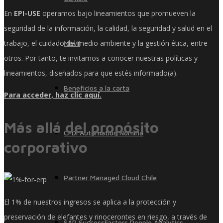
En
EPI-USE
operamos bajo lineamientos que promueven la
seguridad de la información, la calidad, la seguridad y salud en el
trabajo, el cuidado del medio ambiente y la gestión ética, entre
Móvil
otros. Por tanto, te invitamos a conocer nuestras políticas y
lineamientos, diseñados para que estés informado(a).
Beneficios a la carta
Para acceder, haz clic aquí.
Más allá del propósito
CFDI Automation Nómina
corporativo
Partner Managed Cloud Chile
El 1% de nuestros ingresos se aplica a la protección y
preservación de elefantes y rinocerontes en riesgo, a través de
SAP SuccessFactors People Analytics