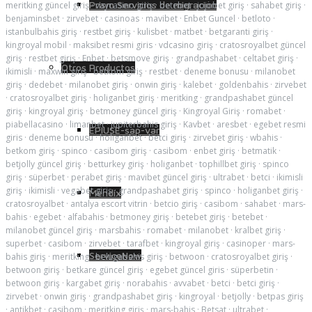
Prism Servicios de migración
meritking güncel giriş
·
vaycasino giriş
·
betebet
·
jojobet giriş
·
sahabet giriş
·
benjaminsbet
·
zirvebet
·
casinoas
·
mavibet
·
Enbet Guncel
·
betloto
·
istanbulbahis giriş
·
restbet giriş
·
kulisbet
·
matbet
·
betgaranti giriş
·
kingroyal mobil
·
maksibet resmi giris
·
vdcasino giriş
·
cratosroyalbet güncel
giriş
·
restbet giriş
·
Enbet
·
betsmove giriş
·
grandpashabet
·
celtabet giriş
·
Otros Productos
ikimisli
·
maxwin giriş
·
betkom giriş
·
restbet
·
deneme bonusu
·
milanobet
giriş
·
dedebet
·
milanobet giriş
·
onwin giriş
·
kalebet
·
goldenbahis
·
zirvebet
·
cratosroyalbet giriş
·
holiganbet giriş
·
meritking
·
grandpashabet güncel
giriş
·
kingroyal giriş
·
betmoney güncel giriş
·
Kingroyal Giriş
·
romabet
·
piabellacasino
·
limanbet
·
jupiterbahis giriş
·
Kavbet
·
aresbet
·
egebet resmi
EPIUSE-sap-var
giris
·
deneme bonusu
·
holiganbet
·
betci giriş
·
zirvebet giriş
·
wbahis
·
betkom giriş
·
spinco
·
casibom giriş
·
casibom
·
enbet giriş
·
betmatik
·
betjolly güncel giriş
·
betturkey giriş
·
holiganbet
·
tophillbet giriş
·
spinco
giriş
·
süperbet
·
perabet giriş
·
mavibet güncel giriş
·
ultrabet
·
betci
·
ikimisli
giriş
·
ikimisli
·
vegabet giriş
·
grandpashabet giriş
·
spinco
·
holiganbet giriş
·
Mendix
cratosroyalbet
·
antalya escort vitrin
·
betcio giriş
·
casibom
·
sahabet
·
mars-
bahis
·
egebet
·
alfabahis
·
betmoney giriş
·
betebet giriş
·
betebet
·
milanobet güncel giriş
·
marsbahis
·
romabet
·
milanobet
·
kralbet giriş
·
superbet
·
casibom
·
zirvebet
·
tarafbet
·
kingroyal giriş
·
casinoper
·
mars-
ServiceNow
bahis giriş
·
meritking
·
belugabahis giriş
·
betwoon
·
cratosroyalbet giriş
·
betwoon giriş
·
betkare güncel giriş
·
egebet güncel giris
·
süperbetin
·
betwoon giriş
·
kargabet giriş
·
norabahis
·
avvabet
·
betci
·
betci giriş
·
zirvebet
·
onwin giriş
·
grandpashabet giriş
·
kingroyal
·
betjolly
·
betpas giriş
·
antikbet
·
casibom
·
meritking giriş
·
mars-bahis
·
Betsat
·
ultrabet
·