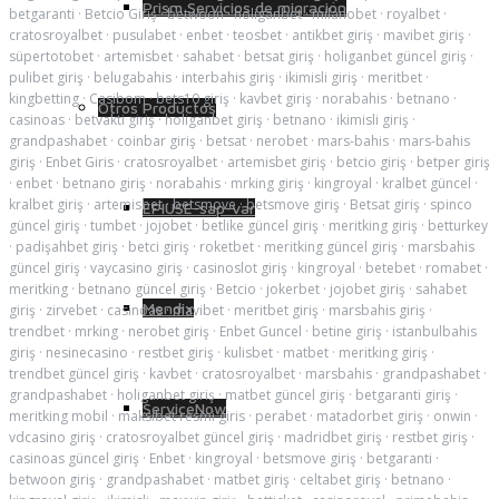
Prism Servicios de migración
betgaranti
·
Betcio Giriş
·
betwoon
·
holiganbet
·
milanobet
·
royalbet
·
cratosroyalbet
·
pusulabet
·
enbet
·
teosbet
·
antikbet giriş
·
mavibet giriş
·
süpertotobet
·
artemisbet
·
sahabet
·
betsat giriş
·
holiganbet güncel giriş
·
pulibet giriş
·
belugabahis
·
interbahis giriş
·
ikimisli giriş
·
meritbet
·
kingbetting
·
Casibom
·
bets10 giriş
·
kavbet giriş
·
norabahis
·
betnano
·
Otros Productos
casinoas
·
betvakti giriş
·
holiganbet giriş
·
betnano
·
ikimisli giriş
·
grandpashabet
·
coinbar giriş
·
betsat
·
nerobet
·
mars-bahis
·
mars-bahis
giriş
·
Enbet Giris
·
cratosroyalbet
·
artemisbet giriş
·
betcio giriş
·
betper giriş
·
enbet
·
betnano giriş
·
norabahis
·
mrking giriş
·
kingroyal
·
kralbet güncel
·
kralbet giriş
·
artemisbet
·
betsmove
·
betsmove giriş
·
Betsat giriş
·
spinco
EPIUSE-sap-var
güncel giriş
·
tumbet
·
jojobet
·
betlike güncel giriş
·
meritking giriş
·
betturkey
·
padişahbet giriş
·
betci giriş
·
roketbet
·
meritking güncel giriş
·
marsbahis
güncel giriş
·
vaycasino giriş
·
casinoslot giriş
·
kingroyal
·
betebet
·
romabet
·
meritking
·
betnano güncel giriş
·
Betcio
·
jokerbet
·
jojobet giriş
·
sahabet
Mendix
giriş
·
zirvebet
·
casinoas
·
mavibet
·
meritbet giriş
·
marsbahis giriş
·
trendbet
·
mrking
·
nerobet giriş
·
Enbet Guncel
·
betine giriş
·
istanbulbahis
giriş
·
nesinecasino
·
restbet giriş
·
kulisbet
·
matbet
·
meritking giriş
·
trendbet güncel giriş
·
kavbet
·
cratosroyalbet
·
marsbahis
·
grandpashabet
·
grandpashabet
·
holiganbet giriş
·
matbet güncel giriş
·
betgaranti giriş
·
ServiceNow
meritking mobil
·
maksibet resmi giris
·
perabet
·
matadorbet giriş
·
onwin
·
vdcasino giriş
·
cratosroyalbet güncel giriş
·
madridbet giriş
·
restbet giriş
·
casinoas güncel giriş
·
Enbet
·
kingroyal
·
betsmove giriş
·
betgaranti
·
betwoon giriş
·
grandpashabet
·
matbet giriş
·
celtabet giriş
·
betnano
·