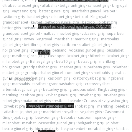
ultrabet
·
aresbet giriş
·
alfabahis
·
betgaranti giriş
·
sahabet giriş
·
kingroyal
giriş
·
vaycasino giriş
·
betsat güncel giriş
·
interbahis güncel
·
kralbet
·
casibom giriş
·
lunabet giriş
·
celtabet giriş
·
betcool
·
Kingroyal
·
grandpashabet
·
kavbet
·
betwoon güncel giriş
·
betboo
·
jojobet giriş
·
Paquetes de Soporte - Apoyo COVID19
betixir giriş
·
betsmove
·
kulisbet
·
betmartin güncel giriş
·
artemisbet
·
grandpashabet güncel
·
matbet
·
mavibet giriş
·
vdcasino giriş
·
superbetin
güncel giriş
·
onwin
·
kingroyal
·
marsbahis
·
meritking giriş
·
marsbahis
güncel giriş
·
betsilin
·
ajaxbet giriş
·
casibom
·
kralbet güncel giriş
·
holiganbet giriş
·
smartbahis
·
betnano
·
vdcasino güncel giriş
·
pusulabet
EPIBot
giriş
·
mavibet güncel giriş
·
casinoper
·
kralbet giriş
·
hiltonbet
·
kralbet giriş
·
milanobet giriş
·
Bahsegel giriş
·
bets10 giriş
·
betsat giriş
·
meritking
·
holiganbet
·
grandpashabet giriş
·
atlasbet giriş
·
superbetin giriş
·
roketbet
·
matbet giriş
·
grandpashabet güncel
·
romabet giriş
·
smartbahis
·
perabet
güncel giriş
·
tarafbet giriş
·
casibom giriş
·
cratosroyalbet giriş
·
ngsbahis
Productos
giriş
·
marsbahis
·
tarafbet
·
grandpashabet giriş
·
cratosroyalbet
·
artemisbet güncel giriş
·
betturkey giriş
·
grandpashabet
·
Kingbetting giriş
·
meritking
·
casibom giriş
·
kavbet güncel giriş
·
zirvebet giriş
·
zirvebet giriş
·
enbet giriş
·
matadorbet giriş
·
restbet
·
betvole
·
Cratosslot
·
vaycasino giriş
Data Sync Manager Suite
·
zirvebet giriş
·
mars-bahis güncel giriş
·
milanobet giriş
·
meritking
·
betebet
·
atlasbet
·
jojobet giriş
·
madridbet
·
royalbet
·
vegabet giriş
·
Casinomaxi
Giriş
·
jojobet giriş
·
betwoon giriş
·
betbaba
·
casibom
·
spinco giriş
·
milanobet
·
mavibet
·
casinoslot güncel giriş
·
holiganbet giriş
·
jojobet
·
betcio güncel giriş
·
kingroyal giriş
·
betyap
·
enbet
·
norabahis giriş
·
kulisbet