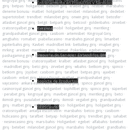
kingroyal giriş
·
ikimisli
·
maxwin giriş
·
betticket
·
casinoroyal
·
primebahis
Entrenamiento en Productos y Servicios
giriş
·
betpas
·
holiganbet
·
betkom giriş
·
kralbet giriş
·
restbet
·
marsbahis
·
deneme bonusu
·
matbet
·
holiganbet
·
nerobet
·
milanobet giriş
·
dedebet
·
supertotobet
·
trendbet
·
milanobet giriş
·
onwin giriş
·
kalebet
·
betosfer
·
atlasbet güncel giriş
·
betgit
·
betpark giriş
·
betcool
·
goldenbahis
·
zirvebet
·
cratosroyalbet giriş
·
meritking mobil
·
holiganbet giriş
·
meritking
·
Soterion
grandpashabet güncel giriş
·
casibom
·
artemisbet
·
Kingroyal Giriş
·
amgbahis
·
romabet
·
piabellacasino
·
marsbahis güncel giriş
·
limanbet
·
jupiterbahis giriş
·
Kavbet
·
madridbet link
·
bettutkey giriş
·
imajbet giriş
·
mrking
·
aresbet
·
meritking giriş
·
betsat
·
Pokerklas
·
egebet resmi giris
·
Paquete de Servicios Extendidos QM
pashagaming giriş
·
betkom
·
vaycasino giriş
·
vdcasino
·
jojobet giriş
·
deneme bonusu
·
cratosroyalbet
·
kralbet
·
atlasbet güncel giriş
·
holiganbet
·
madridbet giriş
·
betci giriş
·
zirvebet giriş
·
wbahis
·
betkom giriş
·
spinco
·
betkom giriş
·
Jojobet
·
casibom giriş
·
tarafbet
·
betpas giriş
·
ajaxbet
·
casibom
·
enbet giriş
·
Hopa Escort
·
matbet
·
grandpashabet giriş
·
Soporte de Productos
vaycasino
·
ankara escort vitrin
·
betturkey giriş
·
spinco güncel giriş
·
casinoroyal güncel giriş
·
holiganbet
·
tophillbet giriş
·
spinco giriş
·
süperbet
·
perabet giriş
·
kingroyal giriş
·
mavibet güncel giriş
·
meritking giriş
·
betci
·
ikimisli giriş
·
pusulabet güncel giriş
·
ikimisli
·
vegabet giriş
·
grandpashabet
giriş
·
matbet giriş
·
milanobet
·
spinco
·
holiganbet giriş
·
holiganbet giriş
·
SkillScanner
cratosroyalbet
·
antalya escort vitrin
·
marsbahis
·
betcio giriş
·
casibom
·
hızlıcasino giriş
·
tarafbet
·
betyap
·
holiganbet giriş
·
trendbet giriş
·
sahabet
·
nesinecasino giriş
·
mars-bahis
·
Holiganbet
·
egebet
·
alfabahis
·
betebet
giriş
·
betebet
·
milanobet güncel giriş
·
marsbahis
·
holiganbet
·
grandbahis
·