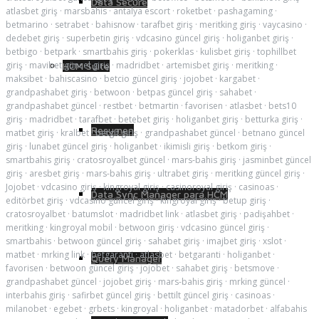
Data Secure
atlasbet giriş
·
marsbahis
·
antalya escort
·
roketbet
·
pashagaming
·
betmarino
·
setrabet
·
bahisnow
·
tarafbet giriş
·
meritking giriş
·
vaycasino
·
dedebet giriş
·
superbetin giriş
·
vdcasino güncel giriş
·
holiganbet giriş
·
betbigo
·
betpark
·
smartbahis giriş
·
pokerklas
·
kulisbet giriş
·
tophillbet
giriş
·
mavibet güncel giriş
·
madridbet
·
artemisbet giriş
·
meritking
·
HCM Suite
maksibet
·
bahiscasino
·
betcio güncel giriş
·
jojobet
·
kargabet
·
grandpashabet giriş
·
betwoon
·
betpas güncel giriş
·
sahabet
·
grandpashabet güncel
·
restbet
·
betmartin
·
favorisen
·
atlasbet
·
bets10
giriş
·
madridbet
·
tarafbet
·
betebet giriş
·
holiganbet giriş
·
betturka giriş
·
Resumen
matbet giriş
·
kralbet
·
betgit giriş
·
grandpashabet güncel
·
betnano güncel
giriş
·
lunabet güncel giriş
·
holiganbet
·
ikimisli giriş
·
betkom giriş
·
smartbahis giriş
·
cratosroyalbet güncel
·
mars-bahis giriş
·
jasminbet güncel
giriş
·
aresbet giriş
·
mars-bahis giriş
·
ultrabet giriş
·
meritking güncel giriş
·
Jojobet
·
vdcasino giriş
·
kingroyal giriş
·
casinoroyal giriş
·
casinoas
·
Data Sync Manager para HCM
editörbet giriş
·
vdcasino güncel giriş
·
kingroyal giriş
·
betup giriş
·
cratosroyalbet
·
batumslot
·
madridbet link
·
atlasbet giriş
·
padişahbet
·
meritking
·
kingroyal mobil
·
betwoon giriş
·
vdcasino güncel giriş
·
smartbahis
·
betwoon güncel giriş
·
sahabet giriş
·
imajbet giriş
·
xslot
·
matbet
·
mrking link
·
betgaranti
·
atlasbet
·
betgaranti
·
holiganbet
·
Query Manager
favorisen
·
betwoon güncel giriş
·
jojobet
·
sahabet giriş
·
betsmove
·
grandpashabet güncel
·
jojobet giriş
·
mars-bahis giriş
·
mrking güncel
·
interbahis giriş
·
safirbet güncel giriş
·
bettilt güncel giriş
·
casinoas
·
milanobet
·
egebet
·
grbets
·
kingroyal
·
holiganbet
·
matadorbet
·
alfabahis