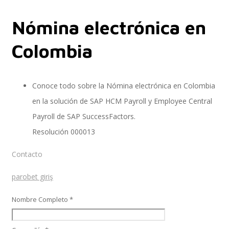
Nómina electrónica en
Implementación SAP SuccessFactors
Colombia
Implementación Nómina Cloud Sap
Conoce todo sobre la Nómina electrónica en Colombia
en la solución de SAP HCM Payroll y Employee Central
Payroll de SAP SuccessFactors.
SAP SuccessFactors Employee Central
Resolución 000013
Contacto
Implementación Employee Central Payroll
parobet giriş
Nombre Completo *
Learning and Development