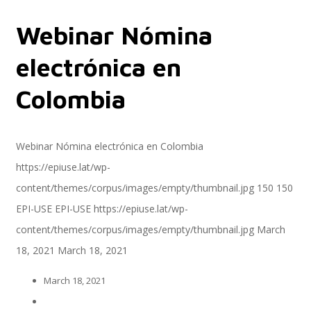
Webinar Nómina
Servicios
electrónica en
Colombia
Servicios y productos cloud
Webinar Nómina electrónica en Colombia
https://epiuse.lat/wp-
SAP S/4 HANA
content/themes/corpus/images/empty/thumbnail.jpg
150
150
EPI-USE
EPI-USE
https://epiuse.lat/wp-
content/themes/corpus/images/empty/thumbnail.jpg
March
EPI-US4HANA
18, 2021
March 18, 2021
March 18, 2021
Assessment SAP S/4HANA