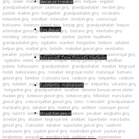
giriş
·
onwin
·
matbet güncel giriş
·
marsbahis
·
betjuve
·
vegabet
·
Variance Monitor
grandpashabet güncel
·
casinoas giriş
·
grandpashabet
·
nerobet giriş
·
jojobet
·
kralbet giris
·
holiganbet
·
grandpashabet giriş
·
norabahis
·
milanobet giriş
·
trendbet
·
milanobet
·
zirvebet giriş
·
casinoroyal
·
hızlıcasino
·
betwoon güncel giriş
·
betyap giriş
·
grandpashabet
·
betpas
·
Pay Recon
artemisbet güncel giriş
·
safirbet giriş
·
betnano giriş
·
interbahis giriş
·
meritking
·
vdcasino
·
superbetin
·
jojobet
·
Jojobet
·
loyalbahis
·
grandpashabet giriş
·
ngsbahis
·
mavibet
·
holiganbet
·
betkom
·
sahabet
·
betpas giriş
·
matbet giriş
·
betsilin
·
maksibet guncel giris
·
vevobahis
·
perabet
·
jojobet Giriş
·
kavbet giriş
·
vdcasino güncel giriş
·
casinoroyal giriş
Advanced Time Process Manager
·
ngsbahis
·
enbet
·
betwoon
·
imajbet
·
betup güncel giriş
·
tophillbet
·
justintv
·
bahiscasino
·
grandpashabet
·
grandpashabet
·
mavibet
·
kingroyal
mobil
·
bahiscasino giriş
·
romabet
·
kingroyal mobil
·
matsosyal
·
betnano
güncel giriş
·
betebet
·
Cratosslot Giriş
·
casibom giriş
·
betparibu
·
casibom
giriş
·
kulisbet
·
jojobet
·
betnano
·
cratosroyalbet
·
betparibu
·
vdcasino giriş
Connector Framework
·
holiganbet giriş
·
grandpashabet
·
tarafbet
·
deneme bonusu veren siteler
·
maxwin giriş
·
betwoon güncel giriş
·
betwoon giriş
·
hiltonbet
·
mars-bahis
güncel giriş
·
cratosroyalbet güncel giriş
·
betci
·
Cratosslot
·
grandpashabet
·
marsbahis giriş
·
sahabet giriş
·
matbet giriş
·
antikbet
·
casinoper güncel
Cloud Conveyor
giriş
·
bets10
·
betwoon
·
jojobet giriş
·
betkom
·
perabet
·
amgbahis giriş
·
zirvebet giriş
·
atlasbet
·
kingroyal link
·
antikbet
·
Superbetin
·
mars-bahis
güncel giriş
·
Cratosslot
·
sahabet
·
superbetin güncel giriş
·
casibom
·
pasacasino giriş
·
jojobet güncel giriş
·
madridbet güncel
·
jojobet giriş
·
kingbetting
·
avrupabet
·
meritking link
·
antikbet giriş
·
supertotobet
·