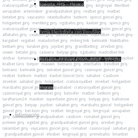
Soporte AMS – México
cratosroyalbet giriş
·
betturkey
·
cratosroyalbet giriş
·
kingroyal
·
Meritbet
·
avrupabet
·
artemisbet
·
grandpashabet giriş
·
restbet giriş
·
matbet
·
betebet giriş
·
vaycasino
·
istanbulbahis
·
betkom
·
spinco güncel giriş
·
holiganbet giriş
·
meritking giriş
·
ngsbahis giriş
·
kavbet giriş
·
spinco giriş
·
cratosroyalbet güncel
·
superbetin giriş
·
casibom
·
superbetin güncel giriş
·
Firma Electrónica con DocuSign
alfabahis giriş
·
casibom giriş
·
bets10
·
pokerklas
·
madridbet
·
egebet giriş
·
kargabet
·
vegabet
·
matadorbet giriş
·
mrking link
·
betmatik
·
Nakitbahis
·
betkam giriş
·
lunabet giriş
·
jojobet giriş
·
grandbetting
·
zirvebet giriş
·
onwin
·
betsilin giriş
·
casivera
·
betyap giriş
·
ngsbahis
·
madridbet link
·
slotbar
·
betsmove güncel giriş
·
kingroyal güncel
·
ikimisli
·
betkom
·
jojobet
·
Assessment nueva normalidad – EPI-USE
Kralbet Giris
·
betper
·
maxwin
·
betnano giriş
·
interbahis
·
trendbet giriş
·
betnano
·
betmatik giriş
·
setrabet güncel giriş
·
casinoper güncel giriş
·
restbet
·
betkom
·
matbet
·
Kavbet Güncel Giris
·
sahabet
·
Casibom
·
zirvebet
·
sahabet giriş
·
holiganbet
·
cratosroyalbet
·
zirvebet
·
holiganbet
·
México
marsbahis güncel giriş
·
grandpashabet
·
cratosroyalbet güncel giriş
·
casinoroyal giriş
·
artemisbet giriş
·
betosfer
·
matbet
·
betkom giriş
·
taraftarium24
·
mavibet
·
superbetin güncel giriş
·
betyap giriş
·
bahisnow
güncel giriş
·
betyap
·
jojobet
·
sahabet giriş
·
marsbahis güncel
·
holiganbet
güncel giriş
·
bet-kom giriş
·
restbet
·
kingroyal giriş
·
kingroyal
·
avrupabet
Información
giriş
·
bahiscasino
·
grandpashabet
·
casibom
·
romabet güncel giriş
·
poliiwin giriş
·
egebet giriş
·
grandpashabet güncel giriş
·
aresbet giriş
·
taksimbet giriş
·
vaycasino güncel giriş
·
romabet
·
casinoroyal
·
sahabet giriş
·
grandpashabet güncel
·
efesbet
·
kingroyal giriş
·
primebahis
·
limanbet