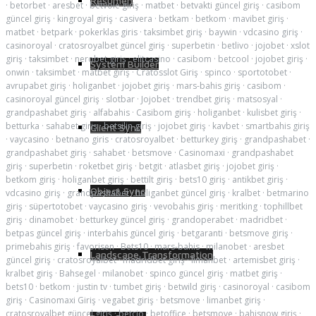
Resumen
·
betorbet
·
aresbet
·
betvole giriş
·
matbet
·
betvakti güncel giriş
·
casibom
güncel giriş
·
kingroyal giriş
·
casivera
·
betkam
·
betkom
·
mavibet giriş
·
matbet
·
betpark
·
pokerklas giris
·
taksimbet giriş
·
baywin
·
vdcasino giriş
·
casinoroyal
·
cratosroyalbet güncel giriş
·
superbetin
·
betlivo
·
jojobet
·
xslot
giriş
·
taksimbet
·
nerobet giriş
·
elitcasino
·
casibom
·
betcool
·
jojobet giriş
·
System Builder
onwin
·
taksimbet
·
matbet giriş
·
Cratosslot Giriş
·
spinco
·
sportotobet
·
avrupabet giriş
·
holiganbet
·
jojobet giriş
·
mars-bahis giriş
·
casibom
·
casinoroyal güncel giriş
·
slotbar
·
Jojobet
·
trendbet giriş
·
matsosyal
·
grandpashabet giriş
·
alfabahis
·
Casibom giriş
·
holiganbet
·
kulisbet giriş
·
betturka
·
sahabet giriş
·
betsilin giriş
·
jojobet giriş
·
kavbet
·
smartbahis giriş
Client Sync
·
vaycasino
·
betnano giris
·
cratosroyalbet
·
betturkey giriş
·
grandpashabet
·
grandpashabet giriş
·
sahabet
·
betsmove
·
Casinomaxi
·
grandpashabet
giriş
·
superbetin
·
roketbet giriş
·
betgit
·
atlasbet giriş
·
jojobet giriş
·
betkom giriş
·
holiganbet giriş
·
bettilt giriş
·
bets10 giriş
·
antikbet giriş
·
Object Sync
vdcasino giriş
·
grandpashabet
·
holiganbet güncel giriş
·
kralbet
·
betmarino
giriş
·
süpertotobet
·
vaycasino giriş
·
vevobahis giriş
·
meritking
·
tophillbet
giriş
·
dinamobet
·
betturkey güncel giriş
·
grandoperabet
·
madridbet
·
betpas güncel giriş
·
interbahis güncel giriş
·
betgaranti
·
betsmove giriş
·
primebahis giriş
·
favorisen
·
Bets10
·
mars-bahis
·
milanobet
·
aresbet
Landscape Transformation
güncel giriş
·
cratosroyalbet
·
madridbet giriş
·
limanbet
·
artemisbet giriş
·
kralbet giriş
·
Bahsegel
·
milanobet
·
spinco güncel giriş
·
matbet giriş
·
bets10
·
betkom
·
justin tv
·
tumbet giriş
·
betwild giriş
·
casinoroyal
·
casibom
giriş
·
Casinomaxi Giriş
·
vegabet giriş
·
betsmove
·
limanbet giriş
·
cratosroyalbet güncel giriş
·
betcio
·
betoffice
·
betsmove
·
bahisnow giriş
·