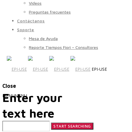
Videos
Preguntas frecuentes
Contáctanos
Soporte
Mesa de Ayuda
Reporte Tiempos Fiori – Consultores
EPI-USE
Close
Enter your
MENU
MENU
text here
Quiénes Somos