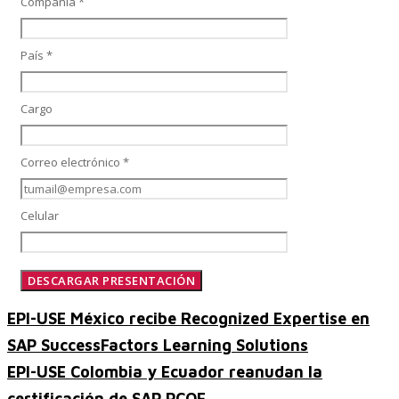
Compañía *
País *
Performance and Goals
Cargo
Recruiting and Onboarding
Correo electrónico *
Celular
SAP JAM
Look & Feel SAP SuccessFactors
EPI-USE México recibe Recognized Expertise en
SAP SuccessFactors Learning Solutions
EPI-USE Colombia y Ecuador reanudan la
Firma Electrónica con DocuSign
certificación de SAP PCOE