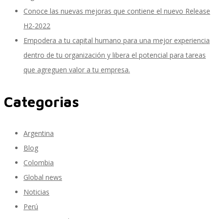
Conoce las nuevas mejoras que contiene el nuevo Release
H2-2022
SAP Travel OnDemand
Empodera a tu capital humano para una mejor experiencia
dentro de tu organización y libera el potencial para tareas
que agreguen valor a tu empresa.
Cloud Conveyer
Categorias
SAP Onpremise Servicios y Productos
Argentina
Blog
Colombia
Gestión de Capital Humano SAP
Global news
Noticias
Perú
SAP S/4 HANA Finanzas