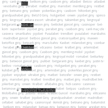
giriş
·
canlı maç izle
·
betkom giriş
·
casibom giriş
·
atlasbet
·
Betcio
·
atlasbet
Blog
·
vevobahis giriş
·
perabet
·
matbet giriş
·
mariobet
·
meritking giriş
·
restbet
giriş
·
betnano giriş
·
poliwin
·
pokerklas giriş
·
casibom
·
hiltonbet giriş
·
grandpashabet giriş
·
Bets10 Giriş
·
holiganbet
·
onwin
·
jojobet giriş
·
spinco
giriş
·
kingroyal
·
ankara escort
·
ultrabet giriş
·
taksimbet giriş
·
kingroyal
·
betgaranti
·
jojobet
·
betwoon giriş
·
betticket güncel giriş
·
casinoper
·
bet-
Noticias
kom
·
superbetin
·
jojobet giriş
·
perabet giriş
·
casibom giriş
·
canlı maç izle
·
casivera
·
smartbahis
·
jojobet
·
Pusulabet
·
trendbet
·
pusulabet
·
marsbahis
·
madridbet güncel
·
betboo güncel giriş
·
cratosroyalbet giriş
·
maxwin
·
betoffice giriş
·
betpark giriş
·
mars-bahis
·
Kavbet
·
milanobet giriş
·
coinbar
Eventos
·
herabet giriş
·
holiganbet
·
vdcasino
·
betixir
·
kralbet giriş
·
artemisbet
güncel giriş
·
casibom giriş
·
Casibom giriş
·
meritking mobil
·
jojobet
·
hiltonbet giriş
·
grandpashabet giriş
·
kingroyal mobil
·
romabet
·
betturkey
giriş
·
betwoon güncel giriş
·
pulibet
·
betgaranti giriş
·
kavbet giriş
·
justin tv
·
betlivo
·
romabet giriş
·
casibom giriş
·
Holiganbet giriş
·
perabet giriş
·
Videos
kulisbet giriş
·
madridbet giriş
·
artemisbet giriş
·
pokerklas güncel giriş
·
jojobet
·
enjoybet
·
ultrabet giriş
·
matbet
·
betosfer
·
onwin giriş
·
restbet
giriş
·
mariobet giriş
·
kralbet
·
trendbet giriş
·
matbet giriş
·
madridbet link
·
jokerbet giriş
·
onwin
·
Kralbet
·
alfabahis giriş
·
hızlı casino
·
casinoas
·
betsmove giriş
·
jupiterbahis
·
grandpashabet
·
betpas
·
casibom giriş
·
Preguntas frecuentes
Mobilbahis giriş
·
justintv
·
enbet
·
Kralbet Guncel
·
marsbahis giriş
·
elitcasino
giriş
·
onwin
·
kralbet
·
Jojobet Giriş
·
grandpashabet
·
zirvebet
·
madridbet
·
celtabet
·
sahabet giriş
·
casinoroyal
·
ikimisli giriş
·
betnano giriş
·
batumslot
·
betkom giriş
·
milanobet
·
betyap giriş
·
betwoon giriş
·
betine
·
aresbet giriş