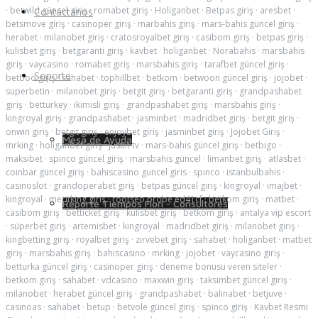
·
betwild güncel giriş
·
romabet giriş
·
Holiganbet
·
Betpas giriş
·
aresbet
·
Contáctanos
betsmove giriş
·
casinoper giriş
·
marbahis giriş
·
mars-bahis güncel giriş
·
herabet
·
milanobet giriş
·
cratosroyalbet giriş
·
casibom giriş
·
betpas giriş
·
kulisbet giriş
·
betgaranti giriş
·
kavbet
·
holiganbet
·
Norabahis
·
marsbahis
giriş
·
vaycasino
·
romabet giriş
·
marsbahis giriş
·
tarafbet güncel giriş
·
Soporte
betboo giriş
·
sahabet
·
tophillbet
·
betkom
·
betwoon güncel giriş
·
jojobet
·
superbetin
·
milanobet giriş
·
betgit giriş
·
betgaranti giriş
·
grandpashabet
giriş
·
betturkey
·
ikimisli giriş
·
grandpashabet giriş
·
marsbahis giriş
·
kingroyal giriş
·
grandpashabet
·
jasminbet
·
madridbet giriş
·
betgit giriş
·
onwin giriş
·
betgit giriş
·
enjoybet giriş
·
jasminbet giriş
·
Jojobet Giriş
·
Mesa de Ayuda
mrking
·
holiganbet giriş
·
justin tv
·
mars-bahis güncel giriş
·
betbigo
·
maksibet
·
spinco güncel giriş
·
marsbahis güncel
·
limanbet giriş
·
atlasbet
·
coinbar güncel giriş
·
bahiscasino guncel giris
·
spinco
·
istanbulbahis
·
casinoslot
·
grandoperabet giriş
·
betpas güncel giriş
·
kingroyal
·
imajbet
·
kingroyal
·
meritking giriş
·
rootseo probe ed41cf
·
betkom giriş
·
matbet
·
Reporte Tiempos Fiori - Consultores
casibom giriş
·
betticket giriş
·
kulisbet giriş
·
betkom giriş
·
antalya vip escort
·
süperbet giriş
·
artemisbet
·
kingroyal
·
madridbet giriş
·
milanobet giriş
·
kingbetting giriş
·
royalbet giriş
·
zirvebet giriş
·
sahabet
·
holiganbet
·
matbet
giriş
·
marsbahis giriş
·
bahiscasino
·
mrking
·
jojobet
·
vaycasino giriş
·
betturka güncel giriş
·
casinoper giriş
·
deneme bonusu veren siteler
·
betkom giriş
·
sahabet
·
vdcasino
·
maxwin giriş
·
taksimbet güncel giriş
·
milanobet
·
herabet güncel giriş
·
grandpashabet
·
balinabet
·
betjuve
·
casinoas
·
sahabet
·
betup
·
betvole güncel giriş
·
spinco giriş
·
Kavbet Resmi