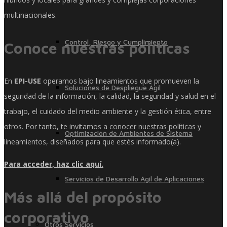
multinacionales.
Control, Riesgo y Cumplimiento
Conoce nuestras políticas
En
EPI-USE
operamos bajo lineamientos que promueven la
Soluciones de Despliegue Ágil
seguridad de la información, la calidad, la seguridad y salud en el
trabajo, el cuidado del medio ambiente y la gestión ética, entre
otros. Por tanto, te invitamos a conocer nuestras políticas y
Optimización de Ambientes de Sistema
lineamientos, diseñados para que estés informado(a).
Para acceder, haz clic aquí.
Servicios de Desarrollo Ágil de Aplicaciones
Más allá del propósito
corporativo
Otros Servicios