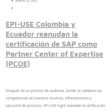
March 25, 2021
Implementación SAP SuccessFactors
EPI-USE Colombia y
Ecuador reanudan la
Implementación Nómina Cloud Sap
certificación de SAP como
Partner Center of Expertise
(PCOE)
SAP SuccessFactors Employee Central
Implementación Employee Central Payroll
Después de un proceso de auditoria, donde se validaron las
competencias de nuestros recursos, infraestructura y
ejecución de procesos. EPI-USE logró reanudar la certificación
Learning and Development