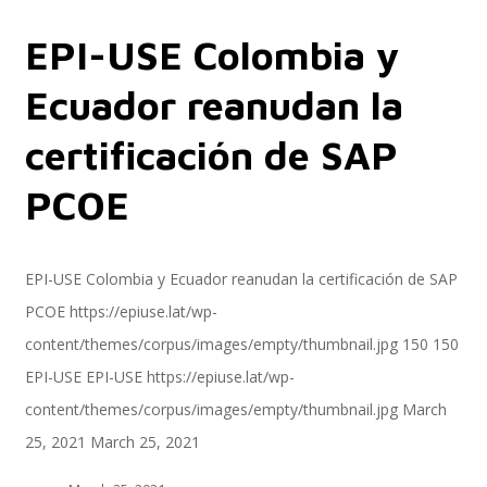
EPI-USE Colombia y
Servicios
Ecuador reanudan la
certificación de SAP
Servicios y productos cloud
PCOE
SAP S/4 HANA
EPI-USE Colombia y Ecuador reanudan la certificación de SAP
PCOE
https://epiuse.lat/wp-
content/themes/corpus/images/empty/thumbnail.jpg
150
150
EPI-US4HANA
EPI-USE
EPI-USE
https://epiuse.lat/wp-
content/themes/corpus/images/empty/thumbnail.jpg
March
25, 2021
March 25, 2021
Assessment SAP S/4HANA