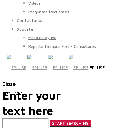
Videos
Preguntas frecuentes
Contáctanos
Soporte
Mesa de Ayuda
Reporte Tiempos Fiori – Consultores
EPI-USE
Close
Enter your
MENU
MENU
text here
Quiénes Somos