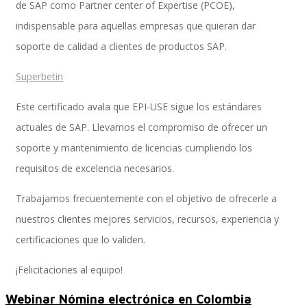
de SAP como Partner center of Expertise (PCOE),
indispensable para aquellas empresas que quieran dar
soporte de calidad a clientes de productos SAP.
Performance and Goals
Superbetin
Este certificado avala que EPI-USE sigue los estándares
Recruiting and Onboarding
actuales de SAP. Llevamos el compromiso de ofrecer un
soporte y mantenimiento de licencias cumpliendo los
requisitos de excelencia necesarios.
SAP JAM
Trabajamos frecuentemente con el objetivo de ofrecerle a
nuestros clientes mejores servicios, recursos, experiencia y
Look & Feel SAP SuccessFactors
certificaciones que lo validen.
¡Felicitaciones al equipo!
Webinar Nómina electrónica en Colombia
Firma Electrónica con DocuSign