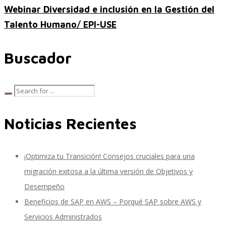
Webinar Diversidad e inclusión en la Gestión del
Talento Humano/ EPI-USE
SAP SuccessFactors Training Education
Buscador
Express Packages
Noticias Recientes
Soporte SuccessFactors
¡Optimiza tu Transición! Consejos cruciales para una
migración exitosa a la última versión de Objetivos y
SAP Time & Attendance by Workforce Software
Desempeño
Beneficios de SAP en AWS – Porqué SAP sobre AWS y
Servicios Administrados
SAP Time and Attendance