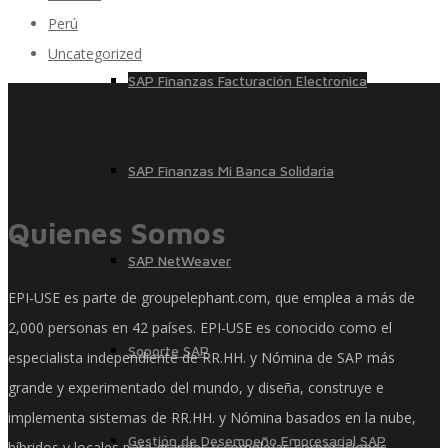
Perú
Uncategorized
SAP Finanzas Facturación Electronica
SAP Finanzas Mi Banca Solidaria
Quienes Somos
SAP NetWeaver
EPI-USE es parte de groupelephant.com, que emplea a más de
2,000 personas en 42 países. EPI-USE es conocido como el
Soporte SAP
especialista independiente de RR.HH. y Nómina de SAP más
grande y experimentado del mundo, y diseña, construye e
implementa sistemas de RR.HH. y Nómina basados ​​en la nube,
Gestión de Desempeño Empresarial SAP
híbridos y locales para grandes y complejas corporaciones