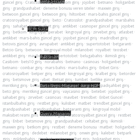
Data Secure
güncel giriş
·
Cratosslot Giriş
·
casibom giriş
·
jojobet
·
betnano
·
holiganbet
giriş
·
grandpashabet
·
deneme bonusu veren siteler
·
maxwin giriş
·
betwoon güncel giriş
·
betwoon giriş
·
hiltonbet
·
mars-bahis güncel giriş
·
cratosroyalbet güncel giriş
·
betci
·
Cratosslot
·
grandpashabet
·
marsbahis
giriş
·
sahabet giriş
·
matbet giriş
·
antikbet
·
casinoper güncel giriş
·
jojobet
HCM Suite
giriş
·
betkom
·
kingroyal
·
perabet
·
kingroyal giriş
·
zirvebet giriş
·
atlasbet
·
antikbet
·
mars-bahis güncel giriş
·
jojobet güncel giriş
·
madridbet giriş
·
betovis güncel giriş
·
avrupabet
·
antikbet giriş
·
supertotobet
·
betgaranti
·
Betcio Giriş
·
betwoon
·
kingroyal mobil
·
milanobet
·
royalbet
·
teosbet
·
antikbet giriş
·
mavibet giriş
·
süpertotobet
·
belugabahis
·
ikimisli giriş
·
Resumen
Casibom
·
bets10 giriş
·
norabahis
·
betnano
·
casinoas
·
holiganbet giriş
·
betnano
·
coinbar giriş
·
mars-bahis
·
mars-bahis giriş
·
Enbet Giris
·
cratosroyalbet
·
betper giriş
·
enbet
·
kingroyal giriş
·
kralbet giriş
·
betorder
giriş
·
betsmove giriş
·
vbet
·
Betsat giriş
·
tumbet
·
betlike güncel giriş
·
Data Sync Manager para HCM
meritking giriş
·
betturkey
·
kingroyal güncel
·
kingroyal
·
padişahbet giriş
·
betci giriş
·
meritking güncel giriş
·
vaycasino giriş
·
betebet
·
jojobet giriş
·
sahabet giriş
·
zirvebet
·
casinoas
·
mavibet
·
trendbet
·
Enbet Guncel
·
istanbulbahis giriş
·
restbet giriş
·
kulisbet
·
matbet
·
trendbet güncel giriş
·
grandpashabet
·
grandpashabet
·
betgaranti giriş
·
kingroyal mobil
·
Query Manager
maksibet resmi giris
·
vdcasino giriş
·
cratosroyalbet güncel giriş
·
restbet
giriş
·
Enbet
·
betsmove giriş
·
grandpashabet
·
celtabet giriş
·
ikimisli
·
maxwin giriş
·
betkom giriş
·
restbet
·
deneme bonusu
·
matbet
·
holiganbet
·
milanobet giriş
·
dedebet
·
milanobet giriş
·
onwin giriş
·
kalebet
·
betpark
giriş
·
goldenbahis
·
zirvebet
·
cratosroyalbet giriş
·
holiganbet giriş
·