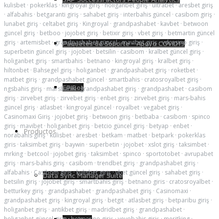
kulisbet
·
pokerklas
·
kingroyal giriş
·
holiganbet giriş
·
ultrabet
·
aresbet giriş
·
alfabahis
·
betgaranti giriş
·
sahabet giriş
·
interbahis güncel
·
casibom giriş
·
lunabet giriş
·
celtabet giriş
·
Kingroyal
·
grandpashabet
·
kavbet
·
betwoon
güncel giriş
·
betboo
·
jojobet giriş
·
betixir giriş
·
vbet giriş
·
betmartin güncel
giriş
·
artemisbet
·
grandpashabet güncel
·
mavibet giriş
·
vdcasino giriş
·
Paquetes de Soporte - Apoyo COVID19
superbetin güncel giriş
·
jojobet
·
betsilin
·
casibom
·
kralbet güncel giriş
·
holiganbet giriş
·
smartbahis
·
betnano
·
kingroyal giriş
·
kralbet giriş
·
hiltonbet
·
Bahsegel giriş
·
holiganbet
·
grandpashabet giriş
·
roketbet
·
matbet giriş
·
grandpashabet güncel
·
smartbahis
·
cratosroyalbet giriş
·
EPIBot
ngsbahis giriş
·
marsbahis
·
grandpashabet giriş
·
grandpashabet
·
casibom
giriş
·
zirvebet giriş
·
zirvebet giriş
·
enbet giriş
·
zirvebet giriş
·
mars-bahis
güncel giriş
·
atlasbet
·
kingroyal güncel
·
royalbet
·
vegabet giriş
·
Casinomaxi Giriş
·
jojobet giriş
·
betwoon giriş
·
betbaba
·
casibom
·
spinco
giriş
·
mavibet
·
holiganbet giriş
·
betcio güncel giriş
·
betyap
·
enbet
·
Productos
norabahis giriş
·
kulisbet
·
aresbet
·
betkam
·
matbet
·
betpark
·
pokerklas
giris
·
taksimbet giriş
·
baywin
·
superbetin
·
jojobet
·
xslot giriş
·
taksimbet
·
mrking
·
betcool
·
jojobet giriş
·
taksimbet
·
spinco
·
sportotobet
·
avrupabet
giriş
·
mars-bahis giriş
·
casibom
·
trendbet giriş
·
grandpashabet giriş
·
alfabahis
·
Casibom giriş
·
kulisbet giriş
·
vbet güncel giriş
·
sahabet giriş
·
Data Sync Manager Suite
betsilin giriş
·
jojobet giriş
·
smartbahis giriş
·
betnano giris
·
cratosroyalbet
·
betturkey giriş
·
grandpashabet
·
grandpashabet giriş
·
Casinomaxi
·
grandpashabet giriş
·
kingroyal giriş
·
betgit
·
atlasbet giriş
·
betparibu giriş
·
holiganbet giriş
·
antikbet giriş
·
madridbet giriş
·
grandpashabet
·
holiganbet güncel giriş
·
betmarino giriş
·
vevobahis giriş
·
meritking
·