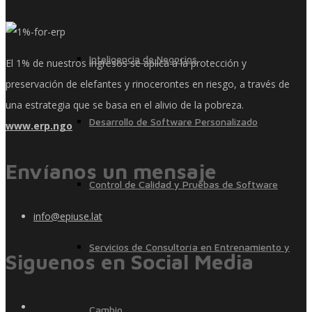
Inteligencia de Negocios
El 1% de nuestros ingresos se aplica a la protección y
preservación de elefantes y rinocerontes en riesgo, a través de
una estrategia que se basa en el alivio de la pobreza.
Desarrollo de Software Personalizado
www.erp.ngo
Envíanos un mensaje
Control de Calidad y Pruebas de Software
info@epiuse.lat
Servicios de Consultoría en Entrenamiento y
Siguenos en Social Media
Cambio