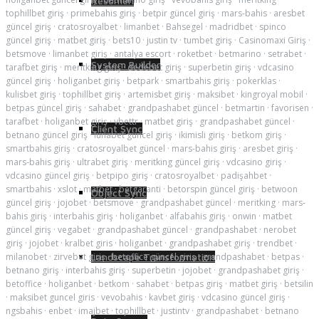
Resumen
tophillbet giriş
·
primebahis giriş
·
betpir güncel giriş
·
mars-bahis
·
aresbet
güncel giriş
·
cratosroyalbet
·
limanbet
·
Bahsegel
·
madridbet
·
spinco
güncel giriş
·
matbet giriş
·
bets10
·
justin tv
·
tumbet giriş
·
Casinomaxi Giriş
·
betsmove
·
limanbet giriş
·
antalya escort
·
roketbet
·
betmarino
·
setrabet
·
System Builder
tarafbet giriş
·
meritking giriş
·
dedebet giriş
·
superbetin giriş
·
vdcasino
güncel giriş
·
holiganbet giriş
·
betpark
·
smartbahis giriş
·
pokerklas
·
kulisbet giriş
·
tophillbet giriş
·
artemisbet giriş
·
maksibet
·
kingroyal mobil
·
betpas güncel giriş
·
sahabet
·
grandpashabet güncel
·
betmartin
·
favorisen
·
tarafbet
·
holiganbet giriş
·
vbettr
·
matbet giriş
·
grandpashabet güncel
·
Client Sync
betnano güncel giriş
·
lunabet güncel giriş
·
ikimisli giriş
·
betkom giriş
·
smartbahis giriş
·
cratosroyalbet güncel
·
mars-bahis giriş
·
aresbet giriş
·
mars-bahis giriş
·
ultrabet giriş
·
meritking güncel giriş
·
vdcasino giriş
·
vdcasino güncel giriş
·
betpipo giriş
·
cratosroyalbet
·
padişahbet
·
smartbahis
·
xslot
·
matbet
·
betgaranti
·
betorspin güncel giriş
·
betwoon
Object Sync
güncel giriş
·
jojobet
·
betsmove
·
grandpashabet güncel
·
meritking
·
mars-
bahis giriş
·
interbahis giriş
·
holiganbet
·
alfabahis giriş
·
onwin
·
matbet
güncel giriş
·
vegabet
·
grandpashabet güncel
·
grandpashabet
·
nerobet
giriş
·
jojobet
·
kralbet giris
·
holiganbet
·
grandpashabet giriş
·
trendbet
·
milanobet
·
zirvebet giriş
·
betoffice güncel giriş
·
grandpashabet
·
betpas
·
Landscape Transformation
betnano giriş
·
interbahis giriş
·
superbetin
·
jojobet
·
grandpashabet giriş
·
betoffice
·
holiganbet
·
betkom
·
sahabet
·
betpas giriş
·
matbet giriş
·
betsilin
·
maksibet guncel giris
·
vevobahis
·
kavbet giriş
·
vdcasino güncel giriş
·
ngsbahis
·
enbet
·
imajbet
·
tophillbet
·
justintv
·
grandpashabet
·
betnano