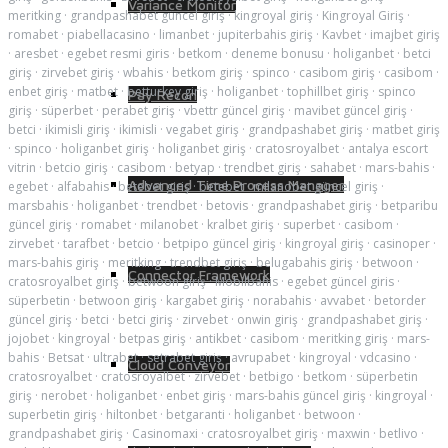
Variance Monitor
meritking
·
grandpashabet güncel giriş
·
kingroyal giriş
·
Kingroyal Giriş
·
romabet
·
piabellacasino
·
limanbet
·
jupiterbahis giriş
·
Kavbet
·
imajbet giriş
·
aresbet
·
egebet resmi giris
·
betkom
·
deneme bonusu
·
holiganbet
·
betci
giriş
·
zirvebet giriş
·
wbahis
·
betkom giriş
·
spinco
·
casibom giriş
·
casibom
·
enbet giriş
·
matbet
·
betturkey giriş
·
holiganbet
·
tophillbet giriş
·
spinco
Pay Recon
giriş
·
süperbet
·
perabet giriş
·
vbettr güncel giriş
·
mavibet güncel giriş
·
betci
·
ikimisli giriş
·
ikimisli
·
vegabet giriş
·
grandpashabet giriş
·
matbet giriş
·
spinco
·
holiganbet giriş
·
holiganbet giriş
·
cratosroyalbet
·
antalya escort
vitrin
·
betcio giriş
·
casibom
·
betyap
·
trendbet giriş
·
sahabet
·
mars-bahis
·
Advanced Time Process Manager
egebet
·
alfabahis
·
betebet giriş
·
betebet
·
milanobet güncel giriş
·
marsbahis
·
holiganbet
·
trendbet
·
betovis
·
grandpashabet giriş
·
betparibu
güncel giriş
·
romabet
·
milanobet
·
kralbet giriş
·
superbet
·
casibom
·
zirvebet
·
tarafbet
·
betcio
·
betpipo güncel giriş
·
kingroyal giriş
·
casinoper
·
mars-bahis giriş
·
meritking
·
trendbet giriş
·
belugabahis giriş
·
betwoon
·
Connector Framework
cratosroyalbet giriş
·
betwoon giriş
·
Mobilbahis
·
egebet güncel giris
·
süperbetin
·
betwoon giriş
·
kargabet giriş
·
norabahis
·
avvabet
·
betorder
güncel giriş
·
betci
·
betci giriş
·
zirvebet
·
onwin giriş
·
grandpashabet giriş
·
jojobet
·
kingroyal
·
betpas giriş
·
antikbet
·
casibom
·
meritking giriş
·
mars-
bahis
·
Betsat
·
ultrabet
·
setrabet giriş
·
avrupabet
·
kingroyal
·
vdcasino
·
Cloud Conveyor
cratosroyalbet
·
cratosroyalbet
·
zirvebet
·
betbigo
·
betkom
·
süperbetin
giriş
·
nerobet
·
holiganbet
·
enbet giriş
·
mars-bahis güncel giriş
·
kingroyal
·
superbetin giriş
·
hiltonbet
·
betgaranti
·
holiganbet
·
betwoon
·
grandpashabet giriş
·
Casinomaxi
·
cratosroyalbet giriş
·
maxwin
·
betlivo
·