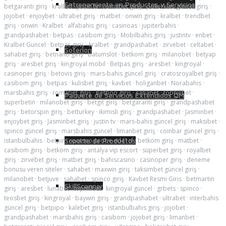
Entrenamiento en Productos y Servicios
betgaranti giriş
·
kralbet
·
justin tv
·
romabet giriş
·
pokerklas güncel giriş
·
jojobet
·
enjoybet
·
ultrabet giriş
·
matbet
·
onwin giriş
·
kralbet
·
trendbet
giriş
·
onwin
·
Kralbet
·
alfabahis giriş
·
casinoas
·
jupiterbahis
·
grandpashabet
·
betpas
·
casibom giriş
·
Mobilbahis giriş
·
justintv
·
enbet
·
Kralbet Guncel
·
betpas giriş
·
kralbet
·
grandpashabet
·
zirvebet
·
celtabet
·
Soterion
sahabet giriş
·
betnano giriş
·
batumslot
·
betkom giriş
·
milanobet
·
betyap
giriş
·
aresbet giriş
·
kingroyal mobil
·
Betpas giriş
·
aresbet
·
kingroyal
·
casinoper giriş
·
betovis giriş
·
mars-bahis güncel giriş
·
cratosroyalbet giriş
·
casibom giriş
·
betpas
·
kulisbet giriş
·
kavbet
·
holiganbet
·
Norabahis
·
marsbahis giriş
·
romabet giriş
·
betboo giriş
·
sahabet
·
tophillbet
·
Paquete de Servicios Extendidos QM
superbetin
·
milanobet giriş
·
betgit giriş
·
betgaranti giriş
·
grandpashabet
giriş
·
betorspin giriş
·
betturkey
·
ikimisli giriş
·
grandpashabet
·
Jasminbet
·
enjoybet giriş
·
Jasminbet giriş
·
justin tv
·
mars-bahis güncel giriş
·
maksibet
·
spinco güncel giriş
·
marsbahis güncel
·
limanbet giriş
·
coinbar güncel giriş
·
istanbulbahis
·
betpir
·
rootseo probe ed41cf
·
betkom giriş
·
matbet
·
Soporte de Productos
casibom giriş
·
betkom giriş
·
antalya vip escort
·
süperbet giriş
·
royalbet
giriş
·
zirvebet giriş
·
matbet giriş
·
bahiscasino
·
casinoper giriş
·
deneme
bonusu veren siteler
·
sahabet
·
maxwin giriş
·
taksimbet güncel giriş
·
milanobet
·
betjuve
·
sahabet
·
spinco giriş
·
Kavbet Resmi Giris
·
betmartin
SkillScanner
giriş
·
aresbet
·
lunabet
·
tophillbet
·
kingroyal güncel
·
grbets
·
spinco
·
teosbet giriş
·
kingroyal
·
baywin giriş
·
grandpashabet
·
ultrabet
·
interbahis
güncel giriş
·
betpipo
·
kalebet giriş
·
istanbulbahis giriş
·
jojobet
·
grandpashabet
·
marsbahis giriş
·
casibom
·
jojobet giriş
·
limanbet
·