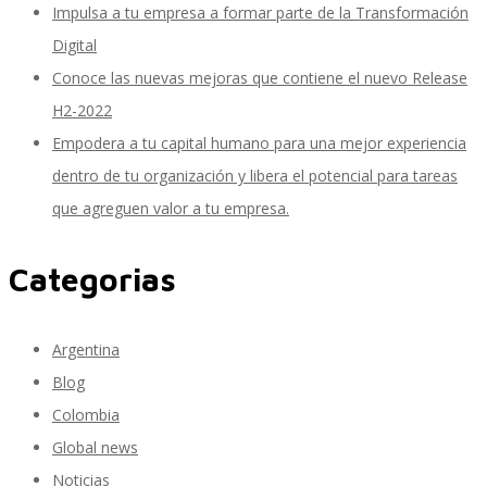
Impulsa a tu empresa a formar parte de la Transformación
Digital
Conoce las nuevas mejoras que contiene el nuevo Release
SAP Travel OnDemand
H2-2022
Empodera a tu capital humano para una mejor experiencia
dentro de tu organización y libera el potencial para tareas
Cloud Conveyer
que agreguen valor a tu empresa.
Categorias
SAP Onpremise Servicios y Productos
Argentina
Gestión de Capital Humano SAP
Blog
Colombia
Global news
SAP S/4 HANA Finanzas
Noticias