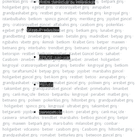
pokerklas giris
·
mars-bahis
·
kavbet giriş
·
betbaba giriş
·
betpark giriş
·
Prism Servicios de migración
holiganbet giriş
·
egebet giris
·
cratosroyalbet giriş
·
avrupabet
·
grandpashabet giriş
·
restbet giriş
·
matbet
·
betebet giriş
·
kingroyal giriş
·
istanbulbahis
·
betkom
·
spinco güncel giriş
·
meritking giriş
·
jojobet güncel
giriş
·
cratosroyalbet güncel
·
alfabahis giriş
·
casibom giriş
·
pokerklas
·
Otros Productos
egebet giriş
·
kargabet
·
matadorbet giriş
·
betkam giriş
·
lunabet giriş
·
grandbetting
·
zirvebet giriş
·
onwin
·
betsilin giriş
·
madridbet
·
betyap giriş
·
ngsbahis
·
vbettr giriş
·
ikimisli
·
betkom
·
Kralbet Giris
·
betper
·
maxwin
·
betnano giriş
·
interbahis
·
trendbet giriş
·
betnano
·
setrabet güncel giriş
·
betorspin
·
restbet
·
betkom
·
matbet
·
Kavbet Güncel Giris
·
sahabet
·
EPIUSE-sap-var
Casibom
·
zirvebet
·
sahabet giriş
·
holiganbet
·
zirvebet
·
holiganbet
·
kingroyal
·
cratosroyalbet güncel giriş
·
betosfer
·
kingroyal giriş
·
betkom
giriş
·
taraftarium24
·
betyap giriş
·
betyap
·
jojobet
·
marsbahis güncel
·
holiganbet güncel giriş
·
bet-kom giriş
·
restbet
·
betcio
·
avrupabet giriş
·
grandpashabet
·
casibom
·
romabet güncel giriş
·
poliiwin giriş
·
aresbet giriş
Mendix
·
taksimbet giriş
·
grandpashabet güncel
·
efesbet
·
primebahis
·
limanbet
giriş
·
canlı maç izle
·
Betcio
·
betparibu
·
kingroyal
·
perabet
·
matbet giriş
·
betnano giriş
·
poliwin
·
pokerklas giriş
·
hiltonbet giriş
·
grandpashabet giriş
·
holiganbet
·
spinco giriş
·
kingroyal
·
ultrabet giriş
·
taksimbet giriş
·
betgaranti
·
jojobet
·
casinoper
·
bet-kom
·
perabet giriş
·
canlı maç izle
·
ServiceNow
casivera
·
smartbahis
·
trendbet
·
marsbahis
·
betboo güncel giriş
·
betpir
giriş
·
maxwin
·
betpark giriş
·
mars-bahis
·
milanobet giriş
·
coinbar
·
holiganbet
·
vdcasino
·
betixir
·
casibom giriş
·
Casibom giriş
·
hiltonbet giriş
·
grandpashabet giriş
·
romabet
·
betturkey giriş
·
betwoon güncel giriş
·