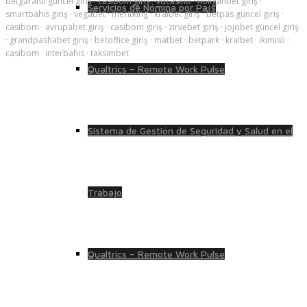
betgaranti güncel giriş
·
casibom giriş
·
vdcasino
·
holiganbet giriş
·
Servicios de Nómina por País
smartbahis giriş
·
vegabet
·
meritking
·
kralbet giriş
·
betpas güncel giriş
·
casibom
·
avrupabet giriş
·
casibom giriş
·
zirvebet giriş
·
jojobet güncel giriş
·
grandpashabet giriş
·
betoffice giriş
·
matbet
·
betpark
·
kralbet
·
ikimisli
·
casibom
·
interbahis
·
taksimbet
Qualtrics – Remote Work Pulse
Sistema de Gestión de Seguridad y Salud en el
Trabajo
Qualtrics – Remote Work Pulse