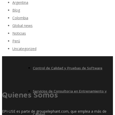
Argentina
Blog
Colombia
Inteligencia de Negocios
Global news
Noticias
Perú
Desarrollo de Software Personalizado
Uncategorized
Control de Calidad y Pruebas de Software
Servicios de Consultoría en Entrenamiento y
Quienes Somos
EPI-USE es parte de groupelephant.com, que emplea a más de
Cambio