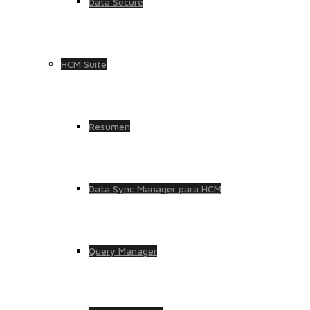
Data Secure
HCM Suite
Resumen
Data Sync Manager para HCM
Query Manager