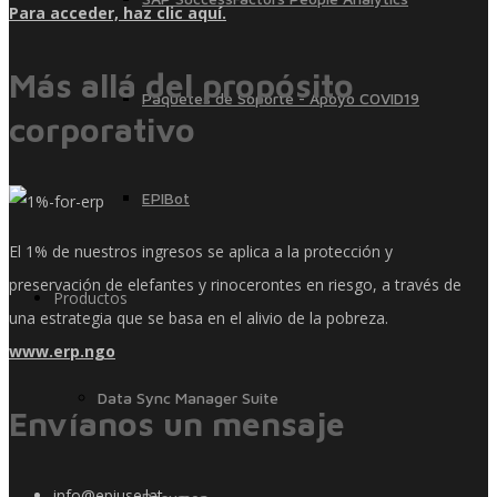
Para acceder, haz clic aquí.
Más allá del propósito
Paquetes de Soporte - Apoyo COVID19
corporativo
EPIBot
El 1% de nuestros ingresos se aplica a la protección y
preservación de elefantes y rinocerontes en riesgo, a través de
Productos
una estrategia que se basa en el alivio de la pobreza.
www.erp.ngo
Data Sync Manager Suite
Envíanos un mensaje
info@epiuse.lat