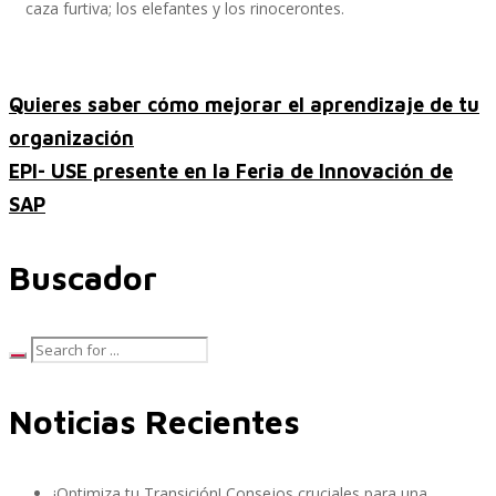
caza furtiva; los elefantes y los rinocerontes.
SAP Finanzas Facturación Electronica
Quieres saber cómo mejorar el aprendizaje de tu
organización
EPI- USE presente en la Feria de Innovación de
SAP Finanzas Mi Banca Solidaria
SAP
Buscador
SAP NetWeaver
Soporte SAP
Noticias Recientes
Gestión de Desempeño Empresarial SAP
¡Optimiza tu Transición! Consejos cruciales para una