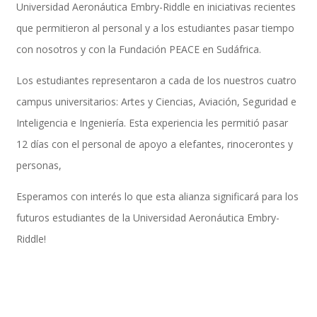
Universidad Aeronáutica Embry-Riddle en iniciativas recientes
que permitieron al personal y a los estudiantes pasar tiempo
con nosotros y con la Fundación PEACE en Sudáfrica.
Performance and Goals
Los estudiantes representaron a cada de los nuestros cuatro
campus universitarios: Artes y Ciencias, Aviación, Seguridad e
Recruiting and Onboarding
Inteligencia e Ingeniería. Esta experiencia les permitió pasar
12 días con el personal de apoyo a elefantes, rinocerontes y
personas,
SAP JAM
Esperamos con interés lo que esta alianza significará para los
futuros estudiantes de la Universidad Aeronáutica Embry-
Riddle!
Look & Feel SAP SuccessFactors
Firma Electrónica con DocuSign