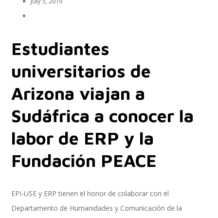
July 5, 2019
Implementación SAP SuccessFactors
Estudiantes
universitarios de
Implementación Nómina Cloud Sap
Arizona viajan a
Sudáfrica a conocer la
SAP SuccessFactors Employee Central
labor de ERP y la
Fundación PEACE
Implementación Employee Central Payroll
EPI-USE y ERP tienen el honor de colaborar con el
Departamento de Humanidades y Comunicación de la
Learning and Development