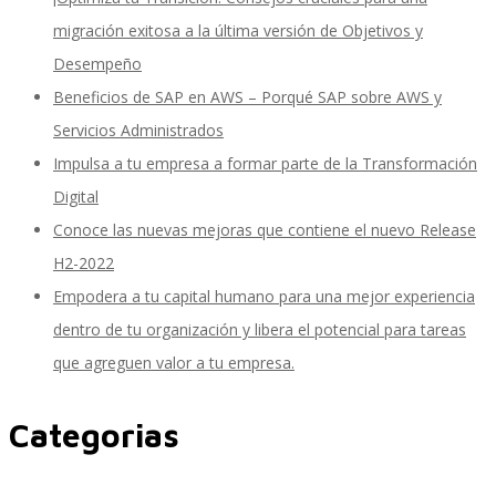
migración exitosa a la última versión de Objetivos y
Desempeño
Control, Riesgo y Cumplimiento
Beneficios de SAP en AWS – Porqué SAP sobre AWS y
Servicios Administrados
Impulsa a tu empresa a formar parte de la Transformación
Soluciones de Despliegue Ágil
Digital
Conoce las nuevas mejoras que contiene el nuevo Release
H2-2022
Optimización de Ambientes de Sistema
Empodera a tu capital humano para una mejor experiencia
dentro de tu organización y libera el potencial para tareas
que agreguen valor a tu empresa.
Servicios de Desarrollo Ágil de Aplicaciones
Categorias
Otros Servicios