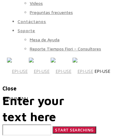
Videos
Preguntas frecuentes
Contáctanos
Soporte
Mesa de Ayuda
Reporte Tiempos Fiori – Consultores
EPI-USE
Close
Enter your
MENU
MENU
text here
Quiénes Somos