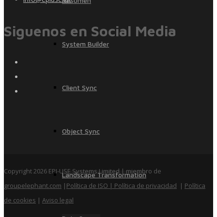
Resumen
Siguenos en Social Media
System Builder
Client Sync
Object Sync
Copyright 2026 EPI-USE Systems Limited | miembro de
Landscape Transformation
groupelephant.com
|
Política de ISO
| Política de privacidad
|
Política
de cookies
|
Aviso legal