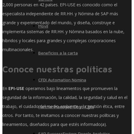
2,000 personas en 42 países. EPI-USE es conocido como el
especialista independiente de RR.HH. y Nómina de SAP más
grande y experimentado del mundo, y diseña, construye e
Móvil
implementa sistemas de RR.HH. y Nómina basados ​​en la nube,
híbridos y locales para grandes y complejas corporaciones
multinacionales.
Beneficios a la carta
Conoce nuestras políticas
CFDI Automation Nómina
En
EPI-USE
operamos bajo lineamientos que promueven la
seguridad de la información, la calidad, la seguridad y salud en el
trabajo, el cuidado del medio ambiente y la gestión ética, entre
Partner Managed Cloud Chile
otros. Por tanto, te invitamos a conocer nuestras políticas y
lineamientos, diseñados para que estés informado(a).
SAP SuccessFactors People Analytics