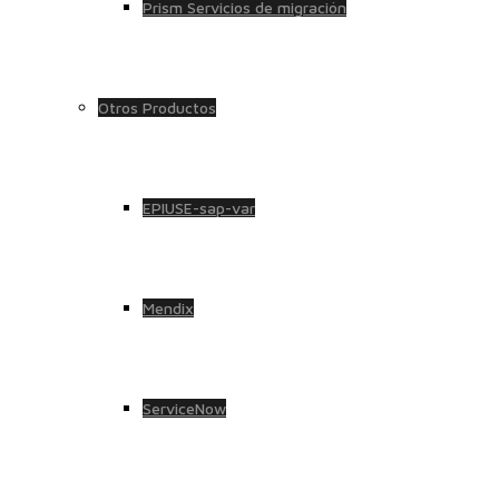
Prism Servicios de migración
Otros Productos
EPIUSE-sap-var
Mendix
ServiceNow