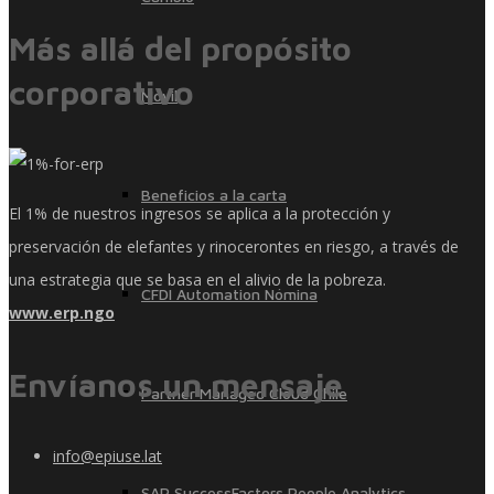
Más allá del propósito
corporativo
Móvil
Beneficios a la carta
El 1% de nuestros ingresos se aplica a la protección y
preservación de elefantes y rinocerontes en riesgo, a través de
una estrategia que se basa en el alivio de la pobreza.
CFDI Automation Nómina
www.erp.ngo
Envíanos un mensaje
Partner Managed Cloud Chile
info@epiuse.lat
SAP SuccessFactors People Analytics