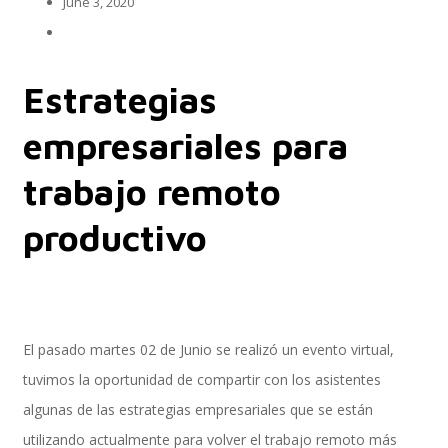
June 3, 2020
Implementación SAP SuccessFactors
Estrategias
empresariales para
Implementación Nómina Cloud Sap
trabajo remoto
productivo
SAP SuccessFactors Employee Central
Implementación Employee Central Payroll
El pasado martes 02 de Junio se realizó un evento virtual,
tuvimos la oportunidad de compartir con los asistentes
algunas de las estrategias empresariales que se están
Learning and Development
utilizando actualmente para volver el trabajo remoto más