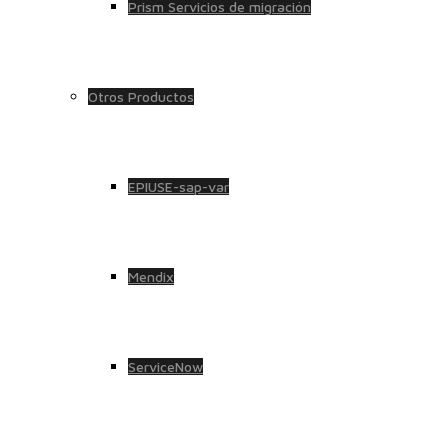
Prism Servicios de migración
Otros Productos
EPIUSE-sap-var
Mendix
ServiceNow