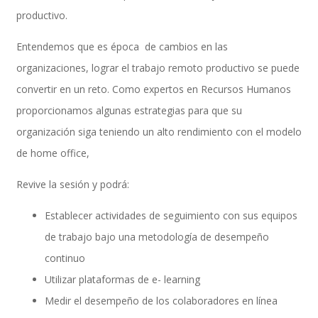
productivo.
Entendemos que es época de cambios en las
Performance and Goals
organizaciones, lograr el trabajo remoto productivo se puede
convertir en un reto. Como expertos en Recursos Humanos
proporcionamos algunas estrategias para que su
Recruiting and Onboarding
organización siga teniendo un alto rendimiento con el modelo
de home office,
SAP JAM
Revive la sesión y podrá:
Establecer actividades de seguimiento con sus equipos
de trabajo bajo una metodología de desempeño
Look & Feel SAP SuccessFactors
continuo
Utilizar plataformas de e- learning
Medir el desempeño de los colaboradores en línea
Firma Electrónica con DocuSign