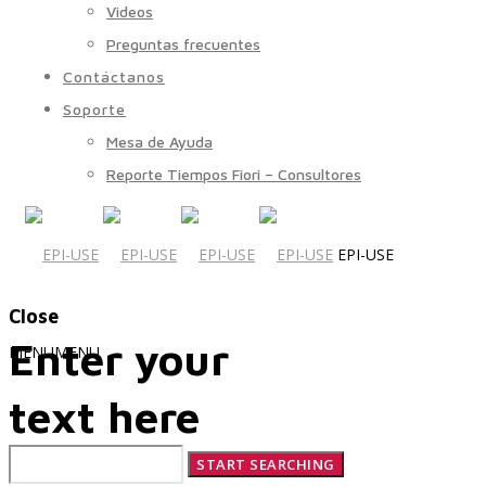
Videos
Preguntas frecuentes
Contáctanos
Soporte
Mesa de Ayuda
Reporte Tiempos Fiori – Consultores
EPI-USE
Close
Enter your
MENU
MENU
text here
Quiénes Somos