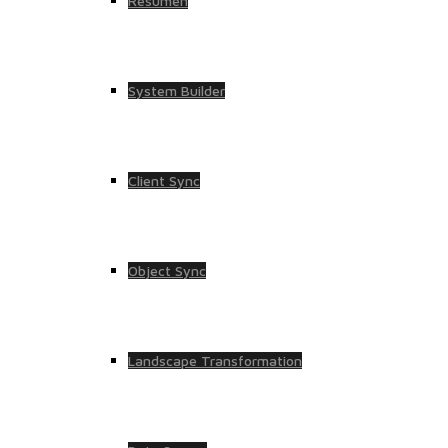
Resumen
System Builder
Client Sync
Object Sync
Landscape Transformation