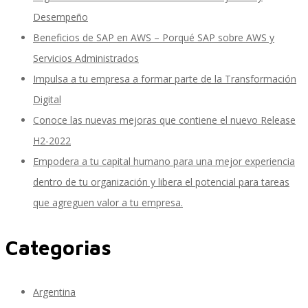
Desempeño
Beneficios de SAP en AWS – Porqué SAP sobre AWS y
SAP Finanzas Facturación Electronica
Servicios Administrados
Impulsa a tu empresa a formar parte de la Transformación
Digital
SAP Finanzas Mi Banca Solidaria
Conoce las nuevas mejoras que contiene el nuevo Release
H2-2022
Empodera a tu capital humano para una mejor experiencia
SAP NetWeaver
dentro de tu organización y libera el potencial para tareas
que agreguen valor a tu empresa.
Categorias
Soporte SAP
Argentina
Gestión de Desempeño Empresarial SAP