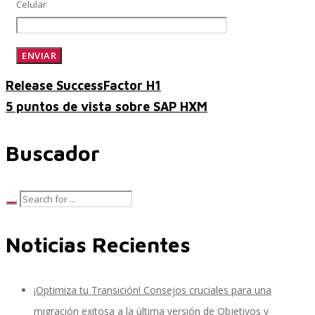
Celular
SAP Travel OnDemand
Release SuccessFactor H1
5 puntos de vista sobre SAP HXM
Cloud Conveyer
Buscador
SAP Onpremise Servicios y Productos
Noticias Recientes
Gestión de Capital Humano SAP
¡Optimiza tu Transición! Consejos cruciales para una
SAP S/4 HANA Finanzas
migración exitosa a la última versión de Objetivos y