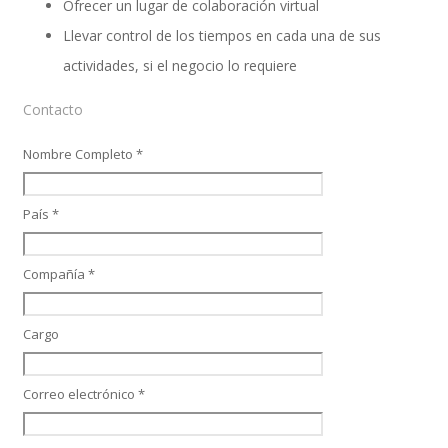
Ofrecer un lugar de colaboración virtual
Llevar control de los tiempos en cada una de sus
actividades, si el negocio lo requiere
SAP SuccessFactors Training Education
Contacto
Nombre Completo *
Express Packages
País *
Soporte SuccessFactors
Compañía *
Cargo
SAP Time & Attendance by Workforce Software
Correo electrónico *
SAP Time and Attendance