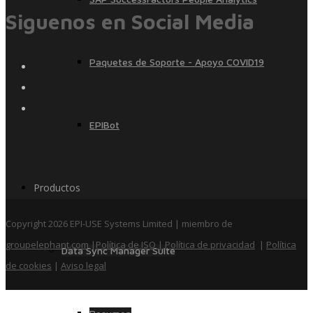
Siguenos en Social Media
Paquetes de Soporte - Apoyo COVID19
EPIBot
Productos
Copyright 2026 EPI-USE Systems Limited | miembro de
groupelephant.com
|
Política de ISO
| Política de privacidad
|
Política
Data Sync Manager Suite
de cookies
|
Aviso legal