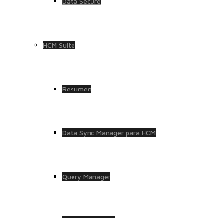
Data Secure
HCM Suite
Resumen
Data Sync Manager para HCM
Query Manager