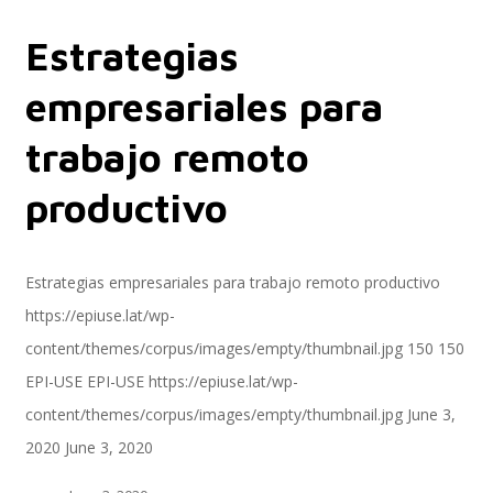
Estrategias
Servicios
empresariales para
trabajo remoto
Servicios y productos cloud
productivo
SAP S/4 HANA
Estrategias empresariales para trabajo remoto productivo
https://epiuse.lat/wp-
content/themes/corpus/images/empty/thumbnail.jpg
150
150
EPI-US4HANA
EPI-USE
EPI-USE
https://epiuse.lat/wp-
content/themes/corpus/images/empty/thumbnail.jpg
June 3,
2020
June 3, 2020
Assessment SAP S/4HANA