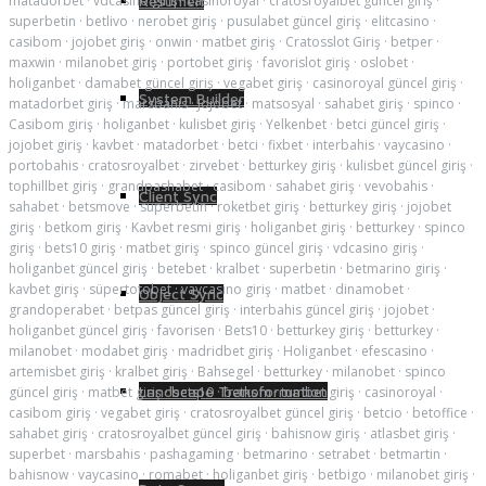
Resumen
matadorbet
·
vdcasino giriş
·
casinoroyal
·
cratosroyalbet güncel giriş
·
superbetin
·
betlivo
·
nerobet giriş
·
pusulabet güncel giriş
·
elitcasino
·
casibom
·
jojobet giriş
·
onwin
·
matbet giriş
·
Cratosslot Giriş
·
betper
·
maxwin
·
milanobet giriş
·
portobet giriş
·
favorislot giriş
·
oslobet
·
holiganbet
·
damabet güncel giriş
·
vegabet giriş
·
casinoroyal güncel giriş
·
System Builder
matadorbet giriş
·
marsbahis
·
Jojobet
·
matsosyal
·
sahabet giriş
·
spinco
·
Casibom giriş
·
holiganbet
·
kulisbet giriş
·
Yelkenbet
·
betci güncel giriş
·
jojobet giriş
·
kavbet
·
matadorbet
·
betci
·
fixbet
·
interbahis
·
vaycasino
·
portobahis
·
cratosroyalbet
·
zirvebet
·
betturkey giriş
·
kulisbet güncel giriş
·
tophillbet giriş
·
grandpashabet
·
casibom
·
sahabet giriş
·
vevobahis
·
Client Sync
sahabet
·
betsmove
·
superbetin
·
roketbet giriş
·
betturkey giriş
·
jojobet
giriş
·
betkom giriş
·
Kavbet resmi giriş
·
holiganbet giriş
·
betturkey
·
spinco
giriş
·
bets10 giriş
·
matbet giriş
·
spinco güncel giriş
·
vdcasino giriş
·
holiganbet güncel giriş
·
betebet
·
kralbet
·
superbetin
·
betmarino giriş
·
kavbet giriş
·
süpertotobet
·
vaycasino giriş
·
matbet
·
dinamobet
·
Object Sync
grandoperabet
·
betpas güncel giriş
·
interbahis güncel giriş
·
jojobet
·
holiganbet güncel giriş
·
favorisen
·
Bets10
·
betturkey giriş
·
betturkey
·
milanobet
·
modabet giriş
·
madridbet giriş
·
Holiganbet
·
efescasino
·
artemisbet giriş
·
kralbet giriş
·
Bahsegel
·
betturkey
·
milanobet
·
spinco
Landscape Transformation
güncel giriş
·
matbet giriş
·
bets10
·
betkom
·
tumbet giriş
·
casinoroyal
·
casibom giriş
·
vegabet giriş
·
cratosroyalbet güncel giriş
·
betcio
·
betoffice
·
sahabet giriş
·
cratosroyalbet güncel giriş
·
bahisnow giriş
·
atlasbet giriş
·
superbet
·
marsbahis
·
pashagaming
·
betmarino
·
setrabet
·
betmartin
·
bahisnow
·
vaycasino
·
romabet
·
holiganbet giriş
·
betbigo
·
milanobet giriş
·