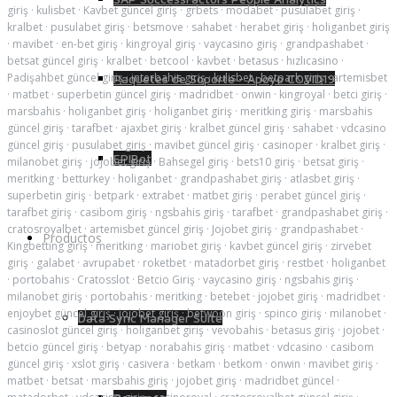
giriş
·
kulisbet
·
Kavbet güncel giriş
·
grbets
·
modabet
·
pusulabet giriş
·
kralbet
·
pusulabet giriş
·
betsmove
·
sahabet
·
herabet giriş
·
holiganbet giriş
·
mavibet
·
en-bet giriş
·
kingroyal giriş
·
vaycasino giriş
·
grandpashabet
·
betsat güncel giriş
·
kralbet
·
betcool
·
kavbet
·
betasus
·
hızlıcasino
·
Padişahbet güncel giriş
·
interbahis giriş
·
kulisbet
·
betpark giriş
·
artemisbet
Paquetes de Soporte - Apoyo COVID19
·
matbet
·
superbetin güncel giriş
·
madridbet
·
onwin
·
kingroyal
·
betci giriş
·
marsbahis
·
holiganbet giriş
·
holiganbet giriş
·
meritking giriş
·
marsbahis
güncel giriş
·
tarafbet
·
ajaxbet giriş
·
kralbet güncel giriş
·
sahabet
·
vdcasino
güncel giriş
·
pusulabet giriş
·
mavibet güncel giriş
·
casinoper
·
kralbet giriş
·
EPIBot
milanobet giriş
·
jojobet giriş
·
Bahsegel giriş
·
bets10 giriş
·
betsat giriş
·
meritking
·
betturkey
·
holiganbet
·
grandpashabet giriş
·
atlasbet giriş
·
superbetin giriş
·
betpark
·
extrabet
·
matbet giriş
·
perabet güncel giriş
·
tarafbet giriş
·
casibom giriş
·
ngsbahis giriş
·
tarafbet
·
grandpashabet giriş
·
cratosroyalbet
·
artemisbet güncel giriş
·
Jojobet giriş
·
grandpashabet
·
Productos
Kingbetting giriş
·
meritking
·
mariobet giriş
·
kavbet güncel giriş
·
zirvebet
giriş
·
galabet
·
avrupabet
·
roketbet
·
matadorbet giriş
·
restbet
·
holiganbet
·
portobahis
·
Cratosslot
·
Betcio Giriş
·
vaycasino giriş
·
ngsbahis giriş
·
milanobet giriş
·
portobahis
·
meritking
·
betebet
·
jojobet giriş
·
madridbet
·
enjoybet güncel giriş
·
jojobet giriş
·
betwoon giriş
·
spinco giriş
·
milanobet
·
Data Sync Manager Suite
casinoslot güncel giriş
·
holiganbet giriş
·
vevobahis
·
betasus giriş
·
jojobet
·
betcio güncel giriş
·
betyap
·
norabahis giriş
·
matbet
·
vdcasino
·
casibom
güncel giriş
·
xslot giriş
·
casivera
·
betkam
·
betkom
·
onwin
·
mavibet giriş
·
matbet
·
betsat
·
marsbahis giriş
·
jojobet giriş
·
madridbet güncel
·