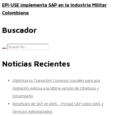
EPI-USE implementa SAP en la Industria Militar
Colombiana
SAP SuccessFactors Training Education
Buscador
Express Packages
Noticias Recientes
Soporte SuccessFactors
¡Optimiza tu Transición! Consejos cruciales para una
migración exitosa a la última versión de Objetivos y
SAP Time & Attendance by Workforce Software
Desempeño
Beneficios de SAP en AWS – Porqué SAP sobre AWS y
Servicios Administrados
SAP Time and Attendance