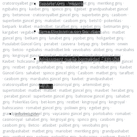
cratosroyalbet giriş
·
Pusulabet Giriş
·
holiganbet giriş
·
meritking giriş
·
Soporte AMS – México
ngsbahis giriş
·
kavbet giriş
·
spinco giriş
·
Egebet
·
grandpashabet güncel
giriş
·
betsmove
·
cratosroyalbet güncel giriş
·
superbetin giriş
·
casibom
·
superbetin güncel giriş
·
maksibet
·
casibom giriş
·
bets10
·
pokerklas
·
betpark
·
kralbet
·
madridbet
·
tarafbet giriş
·
egebet giriş
·
betmartin giriş
·
Firma Electrónica con DocuSign
kargabet
·
vegabet
·
vaycasino güncel
·
mrking link
·
Nakitbahis
·
matbet
güncel giriş
·
betkam giriş
·
lunabet giriş
·
jojobet giriş
·
holiganbet giriş
·
Pusulabet Güncel Giriş
·
perabet
·
casivera
·
betyap giriş
·
betkom
·
onwin
giriş
·
betcio
·
ngsbahis
·
madridbet link
·
vevobahis
·
alobet giriş
·
marsbahis
giriş
·
kingroyal güncel
·
jojobet
·
matbet giriş
·
marsbahis güncel giriş
·
Assessment nueva normalidad – EPI-USE
Kavbet
·
hızlıcasino giriş
·
meritking
·
setrabet güncel giriş
·
casinoper güncel
giriş
·
restbet
·
grandpashabet giriş
·
oslobet giriş
·
madridbet giriş
·
Kavbet
Güncel Giris
·
sahabet
·
spinco güncel giriş
·
Casibom
·
matbet giriş
·
tarafbet
·
casibom giriş
·
marsbahis güncel giriş
·
kavbet
·
grandpashabet
·
cratosroyalbet güncel giriş
·
casinoroyal giriş
·
artemisbet giriş
·
México
supertotobet
·
matbet
·
matbet
·
matbet güncel giriş
·
mavibet
·
herabet giriş
·
perabet güncel
·
superbetin güncel giriş
·
bahisnow güncel giriş
·
sahabet
giriş
·
Pokerklas Giriş
·
bet-kom giriş
·
restbet
·
kingroyal giriş
·
kingroyal
·
bahiscasino
·
romabet güncel giriş
·
poliiwin giriş
·
egebet giriş
·
Información
grandpashabet güncel giriş
·
vaycasino güncel giriş
·
portobahis
·
romabet
·
casinoroyal
·
sahabet giriş
·
kingroyal giriş
·
spinco giriş
·
casibom giriş
·
casibom giriş
·
Betcio
·
atlasbet
·
pulibet giriş
·
vevobahis giriş
·
grandpashabet
·
matbet giriş
·
mariobet
·
meritking giriş
·
grandpashabet
giriş
·
restbet giriş
·
poliwin
·
pokerklas giriş
·
hızlıcasino
·
casibom
·
Bets10