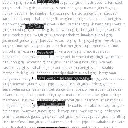
Data Secure
betkom giriş
·
romabet giriş
·
mavibet güncel giriş
·
madridbet
·
artemisbet
giriş
·
interbahis giriş
·
meritking
·
superbetin giriş
·
maxwin güncel giriş
·
holiganbet giriş
·
holiganbet
·
bahiscasino
·
betcio güncel giriş
·
jojobet
·
kargabet
·
grandpashabet giriş
·
fixbet güncel giriş
·
sahabet
·
matbet giriş
·
granpashabet
·
restbet
·
atlasbet
·
xslot
·
setrabet giriş
·
baywin giriş
·
bets10
HCM Suite
giriş
·
redwin giriş
·
betebet giriş
·
betwoon giriş
·
holiganbet giriş
·
bets10
giriş
·
matbet giriş
·
betgit giriş
·
grandpashabet
·
lunabet güncel giriş
·
jasminbet güncel giriş
·
Jojobet
·
vdcasino giriş
·
kingroyal giriş
·
vevobahis
giriş
·
casinoroyal giriş
·
casinoas
·
editörbet giriş
·
superbetin
·
vdcasino
güncel giriş
·
extrabet güncel giriş
·
kingroyal giriş
·
cratosroyalbet
·
Resumen
holiganbet
·
batumslot
·
atlasbet giriş
·
betcio
·
meritking
·
kingroyal mobil
·
betwoon giriş
·
vdcasino güncel giriş
·
betwoon güncel giriş
·
kralbet
·
casinoroyal giriş
·
sahabet giriş
·
bettürkey
·
imajbet giriş
·
marsbahis
·
matbet
·
mrking link
·
atlasbet
·
grandpashabet güncel giriş
·
betgaranti
·
Data Sync Manager para HCM
holiganbet
·
holiganbet
·
favorisen
·
betwoon güncel giriş
·
jojobet
·
sahabet
giriş
·
betwoon güncel giriş
·
jojobet giriş
·
Betsat giriş
·
mrking güncel
·
superbetin güncel giriş
·
safirbet güncel giriş
·
spinco
·
kingroyal
·
casinoas
·
milanobet
·
egebet
·
grbets
·
kingroyal
·
matadorbet
·
matbet güncel giriş
·
marsbahis
·
betjuve
·
casinoas giriş
·
nerobet giriş
·
casibom
·
kralbet giris
·
Query Manager
holiganbet güncel giriş
·
holiganbet
·
goldenbahis
·
norabahis
·
casinoroyal
·
hızlıcasino
·
betwoon güncel giriş
·
betyap giriş
·
pashagaming
·
Yelkenbet
Giriş
·
artemisbet güncel giriş
·
safirbet giriş
·
romabet güncel giriş
·
meritking
·
Betcio
·
efescasino giriş
·
vdcasino
·
süperbetin
·
jojobet
·
sahabet
·
Betsat
·
grandpashabet
·
vaycasino
·
Jojobet
·
loyalbahis
·
enbet giriş
·
nerobet
·