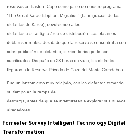
reservas en Eastern Cape como parte de nuestro programa
“The Great Karoo Elephant Migration” (La migración de los
Performance and Goals
elefantes de Karoo), devolviendo a los
elefantes a su antigua área de distribución. Los elefantes
debían ser reubicados dado que la reserva se encontraba con
Recruiting and Onboarding
sobrepoblación de elefantes, corriendo riesgo de ser
sacrificados. Después de 23 horas de viaje, los elefantes
llegaron a la Reserva Privada de Caza del Monte Camdeboo.
SAP JAM
Fue un lanzamiento muy relajado, con los elefantes tomando
su tiempo en la rampa de
descarga, antes de que se aventuraran a explorar sus nuevos
Look & Feel SAP SuccessFactors
alrededores.
Forrester Survey Intelligent Technology Digital
Firma Electrónica con DocuSign
Transformation