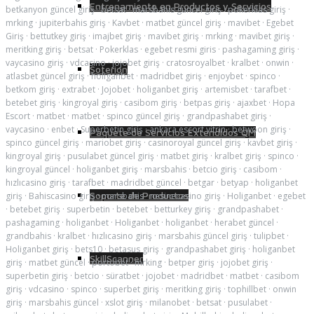
Entrenamiento en Productos y Servicios
betkanyon güncel giriş
·
betsat
·
marsbahis güncel giriş
·
pokerklas giriş
·
mrking
·
jupiterbahis giriş
·
Kavbet
·
matbet güncel giriş
·
mavibet
·
Egebet
Giriş
·
bettutkey giriş
·
imajbet giriş
·
mavibet giriş
·
mrking
·
mavibet giriş
·
meritking giriş
·
betsat
·
Pokerklas
·
egebet resmi giris
·
pashagaming giriş
·
vaycasino giriş
·
vdcasino
·
jojobet giriş
·
cratosroyalbet
·
kralbet
·
onwin
·
Soterion
atlasbet güncel giriş
·
holiganbet
·
madridbet giriş
·
enjoybet
·
spinco
·
betkom giriş
·
extrabet
·
Jojobet
·
holiganbet giriş
·
artemisbet
·
tarafbet
·
betebet giriş
·
kingroyal giriş
·
casibom giriş
·
betpas giriş
·
ajaxbet
·
Hopa
Escort
·
matbet
·
matbet
·
spinco güncel giriş
·
grandpashabet giriş
·
vaycasino
·
enbet
·
Superbetin giriş
·
ankara escort vitrin
·
betwoon giriş
·
Paquete de Servicios Extendidos QM
spinco güncel giriş
·
mariobet giriş
·
casinoroyal güncel giriş
·
kavbet giriş
·
kingroyal giriş
·
pusulabet güncel giriş
·
matbet giriş
·
kralbet giriş
·
spinco
·
kingroyal güncel
·
holiganbet giriş
·
marsbahis
·
betcio giriş
·
casibom
·
hızlıcasino giriş
·
tarafbet
·
madridbet güncel
·
betgar
·
betyap
·
holiganbet
Soporte de Productos
giriş
·
Bahiscasino giriş
·
marsbahis
·
nesinecasino giriş
·
Holiganbet
·
egebet
·
betebet giriş
·
superbetin
·
betebet
·
betturkey giriş
·
grandpashabet
·
pashagaming
·
holiganbet
·
Holiganbet
·
holiganbet
·
herabet güncel
·
grandbahis
·
kralbet
·
hızlıcasino giriş
·
marsbahis güncel giriş
·
tulipbet
·
Holiganbet giriş
·
bets10
·
betasus giriş
·
grandpashabet giriş
·
holiganbet
SkillScanner
giriş
·
matbet güncel
·
portobet
·
mrking
·
betper giriş
·
jojobet giriş
·
superbetin giriş
·
betcio
·
süratbet
·
jojobet
·
madridbet
·
matbet
·
casibom
giriş
·
vdcasino
·
spinco
·
superbet giriş
·
meritking giriş
·
tophillbet
·
onwin
giriş
·
marsbahis güncel
·
xslot giriş
·
milanobet
·
betsat
·
pusulabet
·