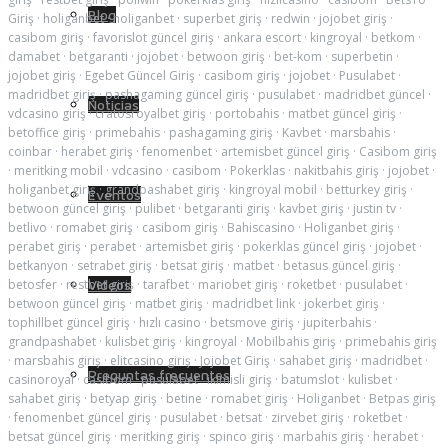
Blog
Giriş
·
holiganbet
·
holiganbet
·
superbet giriş
·
redwin
·
jojobet giriş
·
casibom giriş
·
favorislot güncel giriş
·
ankara escort
·
kingroyal
·
betkom
·
damabet
·
betgaranti
·
jojobet
·
betwoon giriş
·
bet-kom
·
superbetin
·
jojobet giriş
·
Egebet Güncel Giriş
·
casibom giriş
·
jojobet
·
Pusulabet
·
madridbet giriş
·
pashagaming güncel giriş
·
pusulabet
·
madridbet güncel
·
Noticias
vdcasino giriş
·
cratosroyalbet giriş
·
portobahis
·
matbet güncel giriş
·
betoffice giriş
·
primebahis
·
pashagaming giriş
·
Kavbet
·
marsbahis
·
coinbar
·
herabet giriş
·
fenomenbet
·
artemisbet güncel giriş
·
Casibom giriş
·
meritking mobil
·
vdcasino
·
casibom
·
Pokerklas
·
nakitbahis giriş
·
jojobet
·
holiganbet giriş
·
grandpashabet giriş
·
kingroyal mobil
·
betturkey giriş
·
Eventos
betwoon güncel giriş
·
pulibet
·
betgaranti giriş
·
kavbet giriş
·
justin tv
·
betlivo
·
romabet giriş
·
casibom giriş
·
Bahiscasino
·
Holiganbet giriş
·
perabet giriş
·
perabet
·
artemisbet giriş
·
pokerklas güncel giriş
·
jojobet
·
betkanyon
·
setrabet giriş
·
betsat giriş
·
matbet
·
betasus güncel giriş
·
Videos
betosfer
·
restbet giriş
·
tarafbet
·
mariobet giriş
·
roketbet
·
pusulabet
·
betwoon güncel giriş
·
matbet giriş
·
madridbet link
·
jokerbet giriş
·
tophillbet güncel giriş
·
hızlı casino
·
betsmove giriş
·
jupiterbahis
·
grandpashabet
·
kulisbet giriş
·
kingroyal
·
Mobilbahis giriş
·
primebahis giriş
·
marsbahis giriş
·
elitcasino giriş
·
Jojobet Giriş
·
sahabet giriş
·
madridbet
·
Preguntas frecuentes
casinoroyal
·
casibom
·
pusulabet
·
ikimisli giriş
·
batumslot
·
kulisbet
·
sahabet giriş
·
betyap giriş
·
betine
·
romabet giriş
·
Holiganbet
·
Betpas giriş
·
fenomenbet güncel giriş
·
pusulabet
·
betsat
·
zirvebet giriş
·
roketbet
·
betsat güncel giriş
·
meritking giriş
·
spinco giriş
·
marbahis giriş
·
herabet
·