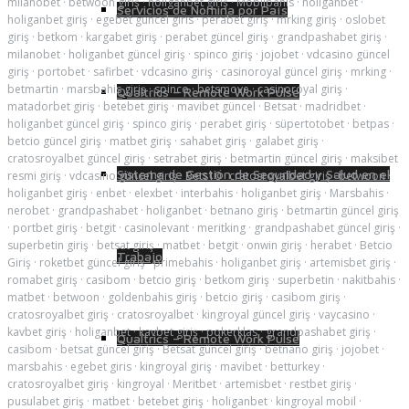
milanobet
·
betwoon giriş
·
holiganbet giriş
·
Mobilbahis
·
holiganbet
·
Servicios de Nómina por País
holiganbet giriş
·
egebet güncel giris
·
perabet giriş
·
mrking giriş
·
oslobet
giriş
·
betkom
·
kargabet giriş
·
perabet güncel giriş
·
grandpashabet giriş
·
milanobet
·
holiganbet güncel giriş
·
spinco giriş
·
jojobet
·
vdcasino güncel
giriş
·
portobet
·
safirbet
·
vdcasino giriş
·
casinoroyal güncel giriş
·
mrking
·
betmartin
·
marsbahis giriş
·
spinco
·
betsmove
·
casinoroyal giriş
·
Qualtrics – Remote Work Pulse
matadorbet giriş
·
betebet giriş
·
mavibet güncel
·
Betsat
·
madridbet
·
holiganbet güncel giriş
·
spinco giriş
·
perabet giriş
·
süpertotobet
·
betpas
·
betcio güncel giriş
·
matbet giriş
·
sahabet giriş
·
galabet giriş
·
cratosroyalbet güncel giriş
·
setrabet giriş
·
betmartin güncel giriş
·
maksibet
Sistema de Gestión de Seguridad y Salud en el
resmi giriş
·
vdcasino güncel giriş
·
Bets10
·
cratosroyalbet giriş
·
betwoon
·
holiganbet giriş
·
enbet
·
elexbet
·
interbahis
·
holiganbet giriş
·
Marsbahis
·
nerobet
·
grandpashabet
·
holiganbet
·
betnano giriş
·
betmartin güncel giriş
·
portbet giriş
·
betgit
·
casinolevant
·
meritking
·
grandpashabet güncel giriş
·
superbetin giriş
·
betsat giriş
·
matbet
·
betgit
·
onwin giriş
·
herabet
·
Betcio
Trabajo
Giriş
·
roketbet güncel giriş
·
primebahis
·
holiganbet giriş
·
artemisbet giriş
·
romabet giriş
·
casibom
·
betcio giriş
·
betkom giriş
·
superbetin
·
nakitbahis
·
matbet
·
betwoon
·
goldenbahis giriş
·
betcio giriş
·
casibom giriş
·
cratosroyalbet giriş
·
cratosroyalbet
·
kingroyal güncel giriş
·
vaycasino
·
kavbet giriş
·
holiganbet
·
kavbet giriş
·
pokerklas
·
grandpashabet giriş
·
Qualtrics – Remote Work Pulse
casibom
·
betsat güncel giriş
·
Betsat güncel giriş
·
betnano giriş
·
jojobet
·
marsbahis
·
egebet giris
·
kingroyal giriş
·
mavibet
·
betturkey
·
cratosroyalbet giriş
·
kingroyal
·
Meritbet
·
artemisbet
·
restbet giriş
·
pusulabet giriş
·
matbet
·
betebet giriş
·
holiganbet
·
kingroyal mobil
·