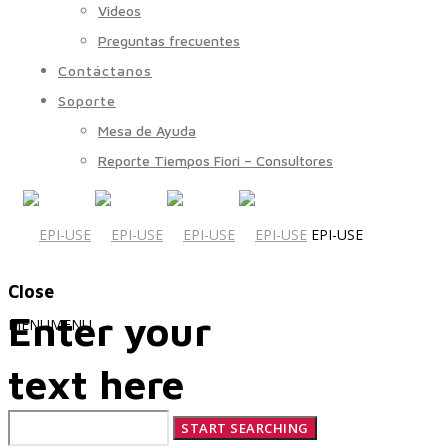
Videos
Preguntas frecuentes
Contáctanos
Soporte
Mesa de Ayuda
Reporte Tiempos Fiori – Consultores
EPI-USE
Close
Enter your
MENU
MENU
text here
Quiénes Somos