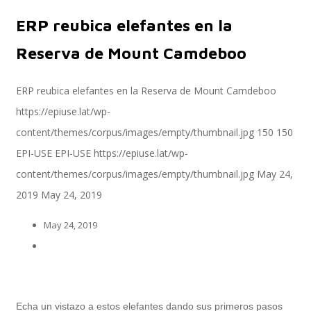
ERP reubica elefantes en la
Servicios
Reserva de Mount Camdeboo
ERP reubica elefantes en la Reserva de Mount Camdeboo
https://epiuse.lat/wp-
Servicios y productos cloud
content/themes/corpus/images/empty/thumbnail.jpg
150
150
EPI-USE
EPI-USE
https://epiuse.lat/wp-
content/themes/corpus/images/empty/thumbnail.jpg
May 24,
SAP S/4 HANA
2019
May 24, 2019
May 24, 2019
EPI-US4HANA
Assessment SAP S/4HANA
Echa un vistazo a estos elefantes dando sus primeros pasos