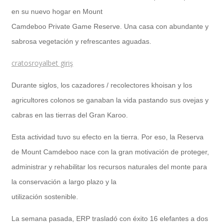
en su nuevo hogar en Mount
Camdeboo Private Game Reserve. Una casa con abundante y
Implementación SAP SuccessFactors
sabrosa vegetación y refrescantes aguadas.
cratosroyalbet giriş
Implementación Nómina Cloud Sap
Durante siglos, los cazadores / recolectores khoisan y los
agricultores colonos se ganaban la vida pastando sus ovejas
y
cabras en las tierras del Gran Karoo.
SAP SuccessFactors Employee Central
Esta actividad tuvo su efecto en la tierra. Por eso, la Reserva
de Mount Camdeboo nace con la gran motivación de proteger,
administrar y rehabilitar los recursos naturales del monte para
Implementación Employee Central Payroll
la conservación a largo plazo y la
utilización sostenible.
Learning and Development
La semana pasada, ERP trasladó con éxito 16 elefantes a dos