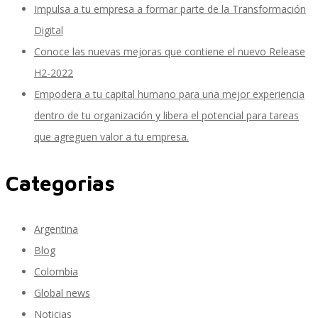
Impulsa a tu empresa a formar parte de la Transformación
Digital
Conoce las nuevas mejoras que contiene el nuevo Release
SAP Travel OnDemand
H2-2022
Empodera a tu capital humano para una mejor experiencia
dentro de tu organización y libera el potencial para tareas
Cloud Conveyer
que agreguen valor a tu empresa.
Categorias
SAP Onpremise Servicios y Productos
Argentina
Gestión de Capital Humano SAP
Blog
Colombia
Global news
SAP S/4 HANA Finanzas
Noticias