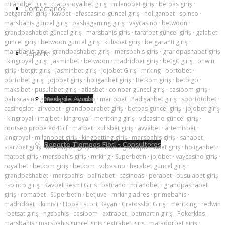
milanobet giriş
·
cratosroyalbet giriş
·
milanobet giriş
·
betpas giriş
·
Contáctanos
betgaranti giriş
·
kavbet
·
efescasino güncel giriş
·
holiganbet
·
spinco
·
marsbahis güncel giriş
·
pashagaming giriş
·
vaycasino
·
betwoon
·
grandpashabet güncel giriş
·
marsbahis giriş
·
tarafbet güncel giriş
·
galabet
güncel giriş
·
betwoon güncel giriş
·
kulisbet giriş
·
betgaranti giriş
·
marsbahis giriş
·
grandpashabet giriş
·
marsbahis giriş
·
grandpashabet giriş
Soporte
·
kingroyal giriş
·
jasminbet
·
betwoon
·
madridbet giriş
·
betgit giriş
·
onwin
giriş
·
betgit giriş
·
jasminbet giriş
·
Jojobet Giriş
·
mrking
·
portobet
·
portobet giriş
·
jojobet giriş
·
holiganbet giriş
·
Betkom giriş
·
betbigo
·
maksibet
·
pusulabet giriş
·
atlasbet
·
coinbar güncel giriş
·
casibom giriş
·
Mesa de Ayuda
bahiscasino guncel giris
·
spinco
·
mariobet
·
Padişahbet giriş
·
sportotobet
·
casinoslot
·
zirvebet
·
grandoperabet giriş
·
betpas güncel giriş
·
jojobet giriş
·
kingroyal
·
imajbet
·
kingroyal
·
meritking giriş
·
vdcasino güncel giriş
·
rootseo probe ed41cf
·
matbet
·
kulisbet giriş
·
avvabet
·
artemisbet
·
kingroyal
·
milanobet giriş
·
kingbetting giriş
·
marsbahis giriş
·
sahabet
·
Reporte Tiempos Fiori - Consultores
starzbet giriş
·
betkanyon giriş
·
setrabet
·
grandpashabet giriş
·
holiganbet
·
matbet giriş
·
marsbahis giriş
·
mrking
·
Superbetin
·
jojobet
·
vaycasino giriş
·
royalbet
·
betkom giriş
·
betkom
·
vdcasino
·
herabet güncel giriş
·
grandpashabet
·
marsbahis
·
balinabet
·
casinoas
·
perabet
·
pusulabet giriş
·
spinco giriş
·
Kavbet Resmi Giris
·
betnano
·
milanobet
·
grandpashabet
giriş
·
romabet
·
Süperbetin
·
betjuve
·
mrking adres
·
primebahis
·
madridbet
·
ikimisli
·
Hopa Escort Bayan
·
Cratosslot Giriş
·
meritking
·
redwin
·
betsat giriş
·
ngsbahis
·
casibom
·
extrabet
·
betmartin giriş
·
Pokerklas
·
marsbahis
·
marsbahis güncel giriş
·
extrabet giriş
·
matadorbet giriş
·