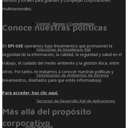
híbridos y locales para grandes y complejas corporaciones
multinacionales.
Control, Riesgo y Cumplimiento
Conoce nuestras políticas
En
EPI-USE
operamos bajo lineamientos que promueven la
Soluciones de Despliegue Ágil
seguridad de la información, la calidad, la seguridad y salud en el
trabajo, el cuidado del medio ambiente y la gestión ética, entre
otros. Por tanto, te invitamos a conocer nuestras políticas y
Optimización de Ambientes de Sistema
lineamientos, diseñados para que estés informado(a).
Para acceder, haz clic aquí.
Servicios de Desarrollo Ágil de Aplicaciones
Más allá del propósito
corporativo
Otros Servicios