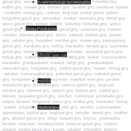
güncel giriş
·
vaycasino
·
artemisbet giriş
·
betcio giriş
·
Pokerklas Giriş
·
Prism Servicios de migración
kralbet giriş
·
maxwin giriş
·
betnano giriş
·
süratbet giriş
·
betsmove
·
Jojobet
·
norabahis
·
mrking giriş
·
casibom
·
kingroyal
·
kralbet güncel
·
pulibet
·
holiganbet güncel giriş
·
artemisbet
·
zirvebet
·
vevobahis giriş
·
Betsat giriş
·
spinco güncel giriş
·
tumbet
·
jojobet
·
betturkey
·
betturkey giriş
·
spinco
Otros Productos
güncel giriş
·
roketbet
·
marsbahis güncel giriş
·
casinoslot giriş
·
betebet
·
romabet
·
betnano güncel giriş
·
Betcio
·
jokerbet
·
betkom giriş
·
jojobet
giriş
·
sahabet giriş
·
Pusulabet
·
meritbet giriş
·
maxwin giriş
·
pashagaming
güncel giriş
·
marsbahis giriş
·
mrking
·
marsbahis
·
nerobet giriş
·
superbetin
güncel giriş
·
betine giriş
·
royalbet
·
nesinecasino
·
avrupabet güncel giriş
·
EPIUSE-sap-var
betyap giriş
·
restbet giriş
·
matbet
·
meritking giriş
·
kavbet
·
cratosroyalbet
·
marsbahis
·
grandpashabet
·
mavibet
·
betgit giriş
·
grandpashabet
·
artemisbet giriş
·
holiganbet giriş
·
matbet güncel giriş
·
maxwin
·
mrking giriş
·
setrabet
·
cratosroyalbet giriş
·
pokerklas güncel giriş
·
maksibet güncel
giriş
·
Holiganbet Giriş
·
meritking mobil
·
maksibet resmi giris
·
perabet
·
Mendix
matadorbet giriş
·
madridbet giriş
·
casinoas güncel giriş
·
kingroyal
·
extrabet giriş
·
betwoon giriş
·
betkom giriş
·
betkom giriş
·
matbet giriş
·
betnano
·
pusulabet güncel giriş
·
starzbet
·
casinoroyal
·
primebahis giriş
·
betpas
·
herabet
·
holiganbet
·
betcio giriş
·
kralbet giriş
·
marsbahis
·
betyap
ServiceNow
·
matbet
·
holiganbet
·
matbet giriş
·
xslot giriş
·
nerobet
·
cratosroyalbet
·
supertotobet
·
jojobet giriş
·
kingroyal giriş
·
betosfer
·
ikimisli giriş
·
tarafbet
giriş
·
atlasbet güncel giriş
·
betgit
·
betpark giriş
·
betcool
·
goldenbahis
·
herabet
·
milanobet
·
meritking mobil
·
betwoon güncel giriş
·
casibom
·
vegabet
·
elexbet güncel giriş
·
baywin
·
sahabet
·
artemisbet
·
Betkom
·