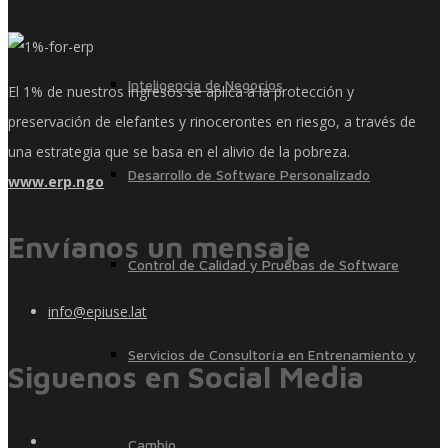
Inteligencia de Negocios
El 1% de nuestros ingresos se aplica a la protección y
preservación de elefantes y rinocerontes en riesgo, a través de
una estrategia que se basa en el alivio de la pobreza.
Desarrollo de Software Personalizado
www.erp.ngo
Envíanos un mensaje
Control de Calidad y Pruebas de Software
info@epiuse.lat
Servicios de Consultoría en Entrenamiento y
Siguenos en Social Media
Cambio