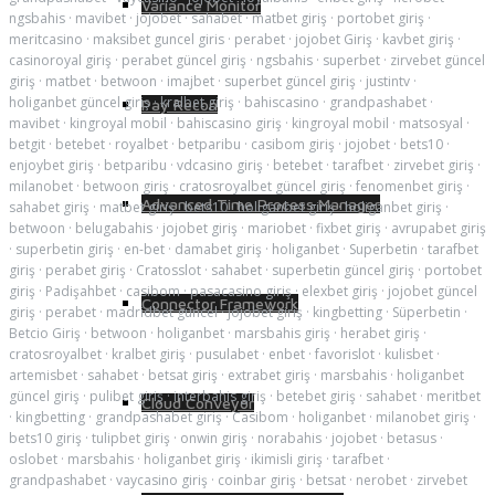
Variance Monitor
ngsbahis
·
mavibet
·
jojobet
·
sahabet
·
matbet giriş
·
portobet giriş
·
meritcasino
·
maksibet guncel giris
·
perabet
·
jojobet Giriş
·
kavbet giriş
·
casinoroyal giriş
·
perabet güncel giriş
·
ngsbahis
·
superbet
·
zirvebet güncel
giriş
·
matbet
·
betwoon
·
imajbet
·
superbet güncel giriş
·
justintv
·
holiganbet güncel giriş
·
kralbet giriş
·
bahiscasino
·
grandpashabet
·
Pay Recon
mavibet
·
kingroyal mobil
·
bahiscasino giriş
·
kingroyal mobil
·
matsosyal
·
betgit
·
betebet
·
royalbet
·
betparibu
·
casibom giriş
·
jojobet
·
bets10
·
enjoybet giriş
·
betparibu
·
vdcasino giriş
·
betebet
·
tarafbet
·
zirvebet giriş
·
milanobet
·
betwoon giriş
·
cratosroyalbet güncel giriş
·
fenomenbet giriş
·
Advanced Time Process Manager
sahabet giriş
·
matbet giriş
·
bets10
·
holiganbet giriş
·
holiganbet giriş
·
betwoon
·
belugabahis
·
jojobet giriş
·
mariobet
·
fixbet giriş
·
avrupabet giriş
·
superbetin giriş
·
en-bet
·
damabet giriş
·
holiganbet
·
Superbetin
·
tarafbet
giriş
·
perabet giriş
·
Cratosslot
·
sahabet
·
superbetin güncel giriş
·
portobet
giriş
·
Padişahbet
·
casibom
·
pasacasino giriş
·
elexbet giriş
·
jojobet güncel
Connector Framework
giriş
·
perabet
·
madridbet güncel
·
jojobet giriş
·
kingbetting
·
Süperbetin
·
Betcio Giriş
·
betwoon
·
holiganbet
·
marsbahis giriş
·
herabet giriş
·
cratosroyalbet
·
kralbet giriş
·
pusulabet
·
enbet
·
favorislot
·
kulisbet
·
artemisbet
·
sahabet
·
betsat giriş
·
extrabet giriş
·
marsbahis
·
holiganbet
güncel giriş
·
pulibet giriş
·
interbahis giriş
·
betebet giriş
·
sahabet
·
meritbet
Cloud Conveyor
·
kingbetting
·
grandpashabet giriş
·
Casibom
·
holiganbet
·
milanobet giriş
·
bets10 giriş
·
tulipbet giriş
·
onwin giriş
·
norabahis
·
jojobet
·
betasus
·
oslobet
·
marsbahis
·
holiganbet giriş
·
ikimisli giriş
·
tarafbet
·
grandpashabet
·
vaycasino giriş
·
coinbar giriş
·
betsat
·
nerobet
·
zirvebet