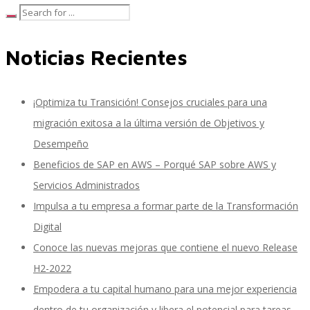
Noticias Recientes
SAP Travel OnDemand
¡Optimiza tu Transición! Consejos cruciales para una
Cloud Conveyer
migración exitosa a la última versión de Objetivos y
Desempeño
Beneficios de SAP en AWS – Porqué SAP sobre AWS y
SAP Onpremise Servicios y Productos
Servicios Administrados
Impulsa a tu empresa a formar parte de la Transformación
Digital
Gestión de Capital Humano SAP
Conoce las nuevas mejoras que contiene el nuevo Release
H2-2022
Empodera a tu capital humano para una mejor experiencia
SAP S/4 HANA Finanzas
dentro de tu organización y libera el potencial para tareas