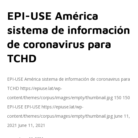
EPI-USE América
Servicios
sistema de información
de coronavirus para
Servicios y productos cloud
TCHD
SAP S/4 HANA
EPI-USE América sistema de información de coronavirus para
TCHD
https://epiuse.lat/wp-
content/themes/corpus/images/empty/thumbnail.jpg
150
150
EPI-US4HANA
EPI-USE
EPI-USE
https://epiuse.lat/wp-
content/themes/corpus/images/empty/thumbnail.jpg
June 11,
2021
June 11, 2021
Assessment SAP S/4HANA