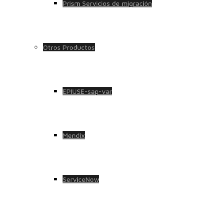
Prism Servicios de migración
Otros Productos
EPIUSE-sap-var
Mendix
ServiceNow