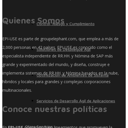
Quienes Somos
Control, Riesgo y Cumplimiento
EPI-USE es parte de groupelephant.com, que emplea a más de
2,000 personas en 42 países. EPI-USE es conocido como el
Soluciones de Despliegue Ágil
especialista independiente de RR.HH. y Nómina de SAP más
grande y experimentado del mundo, y diseña, construye e
implementa sistemas de RR.HH. y Nómina basados ​​en la nube,
Optimización de Ambientes de Sistema
híbridos y locales para grandes y complejas corporaciones
multinacionales.
Servicios de Desarrollo Ágil de Aplicaciones
Conoce nuestras políticas
Otros Servicios
En
EPI-USE
operamos bajo lineamientos que promueven la