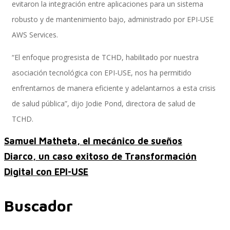
evitaron la integración entre aplicaciones para un sistema
robusto y de mantenimiento bajo, administrado por EPI-USE
AWS Services.
SAP SuccessFactors Training Education
“El enfoque progresista de TCHD, habilitado por nuestra
asociación tecnológica con EPI-USE, nos ha permitido
Express Packages
enfrentarnos de manera eficiente y adelantarnos a esta crisis
de salud pública”, dijo Jodie Pond, directora de salud de
TCHD.
Soporte SuccessFactors
Samuel Matheta, el mecánico de sueños
Diarco, un caso exitoso de Transformación
Digital con EPI-USE
SAP Time & Attendance by Workforce Software
Buscador
SAP Time and Attendance