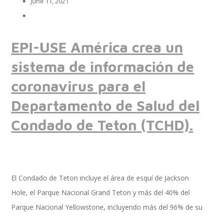
June 11, 2021
Implementación SAP SuccessFactors
EPI-USE América crea un
sistema de información de
Implementación Nómina Cloud Sap
coronavirus para el
Departamento de Salud del
Condado de Teton (TCHD).
SAP SuccessFactors Employee Central
Implementación Employee Central Payroll
El Condado de Teton incluye el área de esquí de Jackson
Hole, el Parque Nacional Grand Teton y más del 40% del
Parque Nacional Yellowstone, incluyendo más del 96% de su
Learning and Development