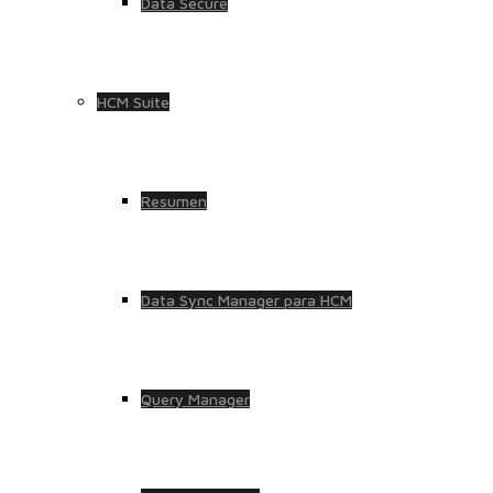
Data Secure
HCM Suite
Resumen
Data Sync Manager para HCM
Query Manager