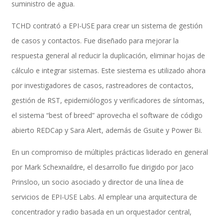
suministro de agua.
TCHD contrató a EPI-USE para crear un sistema de gestión
Performance and Goals
de casos y contactos. Fue diseñado para mejorar la
respuesta general al reducir la duplicación, eliminar hojas de
cálculo e integrar sistemas. Este siestema es utilizado ahora
Recruiting and Onboarding
por investigadores de casos, rastreadores de contactos,
gestión de RST, epidemiólogos y verificadores de síntomas,
el sistema “best of breed” aprovecha el software de código
SAP JAM
abierto REDCap y Sara Alert, además de Gsuite y Power Bi.
En un compromiso de múltiples prácticas liderado en general
por Mark Schexnaildre, el desarrollo fue dirigido por Jaco
Look & Feel SAP SuccessFactors
Prinsloo, un socio asociado y director de una línea de
servicios de EPI-USE Labs. Al emplear una arquitectura de
concentrador y radio basada en un orquestador central,
Firma Electrónica con DocuSign