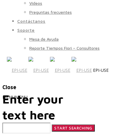
Videos
Preguntas frecuentes
Contáctanos
Soporte
Mesa de Ayuda
Reporte Tiempos Fiori – Consultores
EPI-USE
Close
Enter your
MENU
MENU
text here
Quiénes Somos