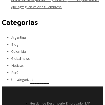
que agreguen valor a tu empresa.
SAP Finanzas Facturación Electronica
Categorias
Argentina
SAP Finanzas Mi Banca Solidaria
Blog
Colombia
Global news
SAP NetWeaver
Noticias
Perú
Uncategorized
Soporte SAP
Gestión de Desempeño Empresarial SAP