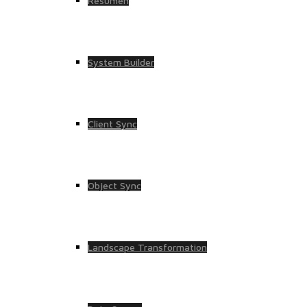
Resumen
System Builder
Client Sync
Object Sync
Landscape Transformation