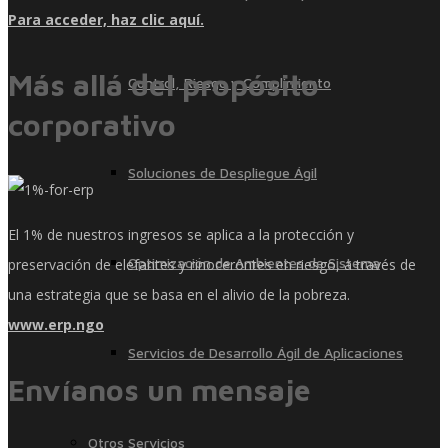
Para acceder, haz clic aquí.
Más allá del propósito
Control, Riesgo y Cumplimiento
corporativo
Soluciones de Despliegue Ágil
El 1% de nuestros ingresos se aplica a la protección y
Optimización de Ambientes de Sistema
preservación de elefantes y rinocerontes en riesgo, a través de
una estrategia que se basa en el alivio de la pobreza.
www.erp.ngo
Servicios de Desarrollo Ágil de Aplicaciones
Envíanos un mensaje
Otros Servicios