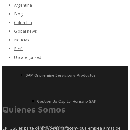
Argentina
Blog
Colombia
SAP Travel OnDemand
Global news
Noticias
Perú
Cloud Conveyer
Uncategorized
SAP Onpremise Servicios y Productos
Gestión de Capital Humano SAP
Quienes Somos
SAP S/4 HANA Finanzas
EPI-USE es parte de groupelephant.com, que emplea a más de