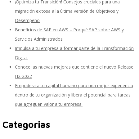
¡Optimiza tu Transición! Consejos cruciales para una
migración exitosa a la última versión de Objetivos y
Desempeño
SAP SuccessFactors Training Education
Beneficios de SAP en AWS – Porqué SAP sobre AWS y
Servicios Administrados
Impulsa a tu empresa a formar parte de la Transformación
Express Packages
Digital
Conoce las nuevas mejoras que contiene el nuevo Release
H2-2022
Soporte SuccessFactors
Empodera a tu capital humano para una mejor experiencia
dentro de tu organización y libera el potencial para tareas
que agreguen valor a tu empresa.
SAP Time & Attendance by Workforce Software
Categorias
SAP Time and Attendance