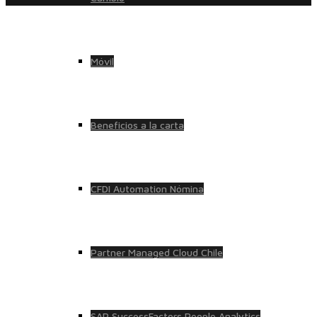
Móvil
Beneficios a la carta
CFDI Automation Nómina
Partner Managed Cloud Chile
SAP SuccessFactors People Analytics