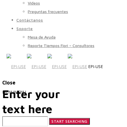
Videos
Preguntas frecuentes
Contáctanos
Soporte
Mesa de Ayuda
Reporte Tiempos Fiori – Consultores
EPI-USE
Close
Enter your
MENU
MENU
text here
Quiénes Somos