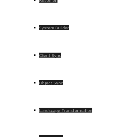
Resumen
System Builder
Client Sync
Object Sync
Landscape Transformation