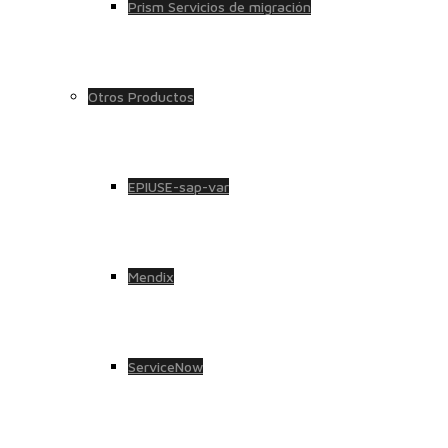
Prism Servicios de migración
Otros Productos
EPIUSE-sap-var
Mendix
ServiceNow