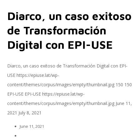
Diarco, un caso exitoso
Servicios
de Transformación
Digital con EPI-USE
Servicios y productos cloud
Diarco, un caso exitoso de Transformación Digital con EPI-
USE
https://epiuse.lat/wp-
SAP S/4 HANA
content/themes/corpus/images/empty/thumbnail.jpg
150
150
EPI-USE
EPI-USE
https://epiuse.lat/wp-
content/themes/corpus/images/empty/thumbnail.jpg
June 11,
EPI-US4HANA
2021
July 8, 2021
June 11, 2021
Assessment SAP S/4HANA