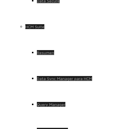
Data Secure
HCM Suite
Resumen
Data Sync Manager para HCM
Query Manager