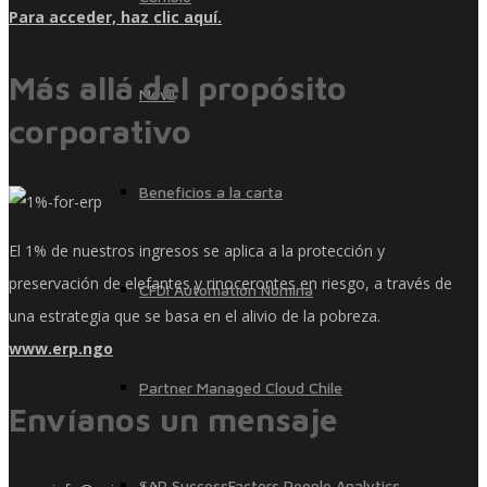
Para acceder, haz clic aquí.
Más allá del propósito
Móvil
corporativo
Beneficios a la carta
El 1% de nuestros ingresos se aplica a la protección y
preservación de elefantes y rinocerontes en riesgo, a través de
CFDI Automation Nómina
una estrategia que se basa en el alivio de la pobreza.
www.erp.ngo
Partner Managed Cloud Chile
Envíanos un mensaje
SAP SuccessFactors People Analytics