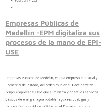
February 4, 2021
Implementación SAP SuccessFactors
Empresas Públicas de
Medellín -EPM digitaliza sus
Implementación Nómina Cloud Sap
procesos de la mano de EPI-
USE
SAP SuccessFactors Employee Central
Empresas Públicas de Medellín, es una empresa Industrial y
Implementación Employee Central Payroll
Comercial del estado, del orden municipal. Hace parte del
Grupo empresarial EPM que suministra y opera los servicios
básicos de energía, agua potable, agua residual, gas y
Learning and Development
disposición de residuos sólidos en el Departamento de