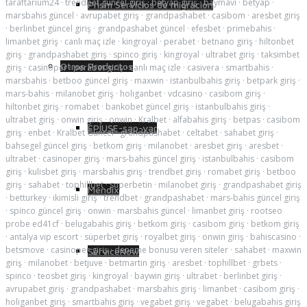
taraftarium24
·
trendbet güncel giriş
·
betyap giriş
·
baymavi
·
betyap
·
Prism Servicios de migración
marsbahis güncel
·
avrupabet giriş
·
grandpashabet
·
casibom
·
aresbet giriş
·
berlinbet güncel giriş
·
grandpashabet güncel
·
efesbet
·
primebahis
·
limanbet giriş
·
canlı maç izle
·
kingroyal
·
perabet
·
betnano giriş
·
hiltonbet
giriş
·
grandpashabet giriş
·
spinco giriş
·
kingroyal
·
ultrabet giriş
·
taksimbet
Otros Productos
giriş
·
casinoper
·
perabet giriş
·
canlı maç izle
·
casivera
·
smartbahis
·
marsbahis
·
betboo güncel giriş
·
maxwin
·
istanbulbahis giriş
·
betpark giriş
·
mars-bahis
·
milanobet giriş
·
holiganbet
·
vdcasino
·
casibom giriş
·
hiltonbet giriş
·
romabet
·
bankobet güncel giriş
·
istanbulbahis giriş
·
ultrabet giriş
·
onwin giriş
·
onwin
·
Kralbet
·
alfabahis giriş
·
betpas
·
casibom
EPIUSE-sap-var
giriş
·
enbet
·
Kralbet Guncel
·
grandpashabet
·
celtabet
·
sahabet giriş
·
bahsegel güncel giriş
·
betkom giriş
·
milanobet
·
aresbet giriş
·
aresbet
·
ultrabet
·
casinoper giriş
·
mars-bahis güncel giriş
·
istanbulbahis
·
casibom
giriş
·
kulisbet giriş
·
marsbahis giriş
·
trendbet giriş
·
romabet giriş
·
betboo
giriş
·
sahabet
·
tophillbet
·
superbetin
·
milanobet giriş
·
grandpashabet giriş
Mendix
·
betturkey
·
ikimisli giriş
·
trendbet
·
grandpashabet
·
mars-bahis güncel giriş
·
spinco güncel giriş
·
onwin
·
marsbahis güncel
·
limanbet giriş
·
rootseo
probe ed41cf
·
belugabahis giriş
·
betkom giriş
·
casibom giriş
·
betkom giriş
·
antalya vip escort
·
süperbet giriş
·
royalbet giriş
·
onwin giriş
·
bahiscasino
·
betsmove
·
casinoper giriş
·
deneme bonusu veren siteler
·
sahabet
·
maxwin
ServiceNow
giriş
·
milanobet
·
betjuve
·
betmartin giriş
·
aresbet
·
tophillbet
·
grbets
·
spinco
·
teosbet giriş
·
kingroyal
·
baywin giriş
·
ultrabet
·
berlinbet giriş
·
avrupabet giriş
·
grandpashabet
·
marsbahis giriş
·
limanbet
·
casibom giriş
·
holiganbet giriş
·
smartbahis giriş
·
vegabet giriş
·
vegabet
·
belugabahis giriş