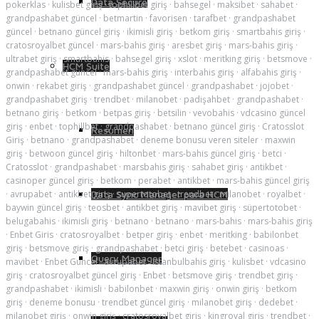
Data Secure
pokerklas
·
kulisbet giriş
·
tophillbet giriş
·
bahsegel
·
maksibet
·
sahabet
·
grandpashabet güncel
·
betmartin
·
favorisen
·
tarafbet
·
grandpashabet
güncel
·
betnano güncel giriş
·
ikimisli giriş
·
betkom giriş
·
smartbahis giriş
·
cratosroyalbet güncel
·
mars-bahis giriş
·
aresbet giriş
·
mars-bahis giriş
·
ultrabet giriş
·
smartbahis
·
bahsegel giriş
·
xslot
·
meritking giriş
·
betsmove
·
HCM Suite
grandpashabet güncel
·
mars-bahis giriş
·
interbahis giriş
·
alfabahis giriş
·
onwin
·
rekabet giriş
·
grandpashabet güncel
·
grandpashabet
·
jojobet
·
grandpashabet giriş
·
trendbet
·
milanobet
·
padişahbet
·
grandpashabet
·
betnano giriş
·
betkom
·
betpas giriş
·
betsilin
·
vevobahis
·
vdcasino güncel
giriş
·
enbet
·
tophillbet
·
grandpashabet
·
betnano güncel giriş
·
Cratosslot
Resumen
Giriş
·
betnano
·
grandpashabet
·
deneme bonusu veren siteler
·
maxwin
giriş
·
betwoon güncel giriş
·
hiltonbet
·
mars-bahis güncel giriş
·
betci
·
Cratosslot
·
grandpashabet
·
marsbahis giriş
·
sahabet giriş
·
antikbet
·
casinoper güncel giriş
·
betkom
·
perabet
·
antikbet
·
mars-bahis güncel giriş
·
avrupabet
·
antikbet giriş
·
supertotobet
·
trendbet
·
milanobet
·
royalbet
·
Data Sync Manager para HCM
baywin güncel giriş
·
teosbet
·
antikbet giriş
·
mavibet giriş
·
süpertotobet
·
belugabahis
·
ikimisli giriş
·
betnano
·
betnano
·
mars-bahis
·
mars-bahis giriş
·
Enbet Giris
·
cratosroyalbet
·
betper giriş
·
enbet
·
meritking
·
babilonbet
giriş
·
betsmove giriş
·
grandpashabet
·
betci giriş
·
betebet
·
casinoas
·
Query Manager
mavibet
·
Enbet Guncel
·
avrupabet
·
istanbulbahis giriş
·
kulisbet
·
vdcasino
giriş
·
cratosroyalbet güncel giriş
·
Enbet
·
betsmove giriş
·
trendbet giriş
·
grandpashabet
·
ikimisli
·
babilonbet
·
maxwin giriş
·
onwin giriş
·
betkom
giriş
·
deneme bonusu
·
trendbet güncel giriş
·
milanobet giriş
·
dedebet
·
milanobet giriş
·
onwin giriş
·
cratosroyalbet giriş
·
kingroyal giriş
·
trendbet
·