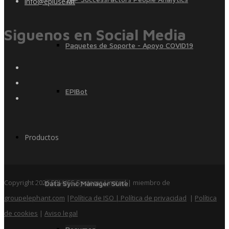
info@epiuse.lat
Siguenos en Social Media
Paquetes de Soporte - Apoyo COVID19
EPIBot
Productos
Copyright 2026 EPI-USE Systems Limited | miembro de
Data Sync Manager Suite
groupelephant.com
|
Política de ISO
| Política de privacidad
|
Política
de cookies
|
Aviso legal