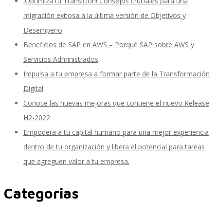
¡Optimiza tu Transición! Consejos cruciales para una
migración exitosa a la última versión de Objetivos y
Desempeño
SAP Finanzas Facturación Electronica
Beneficios de SAP en AWS – Porqué SAP sobre AWS y
Servicios Administrados
Impulsa a tu empresa a formar parte de la Transformación
SAP Finanzas Mi Banca Solidaria
Digital
Conoce las nuevas mejoras que contiene el nuevo Release
H2-2022
SAP NetWeaver
Empodera a tu capital humano para una mejor experiencia
dentro de tu organización y libera el potencial para tareas
que agreguen valor a tu empresa.
Soporte SAP
Categorias
Gestión de Desempeño Empresarial SAP