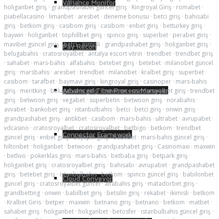
Variance Monitor
holiganbet giriş
·
grandpashabet güncel giriş
·
Kingroyal Giriş
·
romabet
·
piabellacasino
·
limanbet
·
aresbet
·
deneme bonusu
·
betci giriş
·
bahisabi
giriş
·
betkom giriş
·
casibom giriş
·
casibom
·
enbet giriş
·
betturkey giriş
·
baywin
·
holiganbet
·
tophillbet giriş
·
spinco giriş
·
süperbet
·
perabet giriş
·
mavibet güncel giriş
·
betci
·
ikimisli
·
grandpashabet giriş
·
holiganbet giriş
·
Pay Recon
belugabahis
·
cratosroyalbet
·
antalya escort vitrin
·
trendbet
·
trendbet giriş
·
sahabet
·
mars-bahis
·
alfabahis
·
betebet giriş
·
betebet
·
milanobet güncel
giriş
·
marsbahis
·
aresbet
·
trendbet
·
milanobet
·
kralbet giriş
·
superbet
·
casibom
·
tarafbet
·
baymavi giriş
·
kingroyal giriş
·
casinoper
·
mars-bahis
Advanced Time Process Manager
giriş
·
meritking
·
belugabahis giriş
·
betwoon
·
cratosroyalbet giriş
·
trendbet
giriş
·
betwoon giriş
·
vegabet
·
süperbetin
·
betwoon giriş
·
norabahis
·
avvabet
·
bankobet giriş
·
istanbulbahis
·
betci
·
betci giriş
·
onwin giriş
·
grandpashabet giriş
·
antikbet
·
casibom
·
mars-bahis
·
ultrabet
·
avrupabet
·
vdcasino
·
cratosroyalbet
·
cratosroyalbet
·
betbigo
·
betkom
·
trendbet
Connector Framework
güncel giriş
·
enbet giriş
·
bayspin giriş
·
babilbet
·
mars-bahis güncel giriş
·
hiltonbet
·
holiganbet
·
betwoon
·
grandpashabet giriş
·
Casinomaxi
·
maxwin
·
betlivo
·
pokerklas giris
·
mars-bahis
·
betbaba giriş
·
betpark giriş
·
holiganbet giriş
·
cratosroyalbet giriş
·
bahisabi
·
avrupabet
·
grandpashabet
giriş
·
betebet giriş
·
istanbulbahis
·
betkom
·
spinco güncel giriş
·
babilonbet
Cloud Conveyor
güncel giriş
·
cratosroyalbet güncel
·
alfabahis giriş
·
matadorbet giriş
·
grandbetting
·
onwin
·
babilbet giriş
·
betsilin giriş
·
rekabet
·
ikimisli
·
betkom
·
Kralbet Giris
·
betper
·
maxwin
·
betnano giriş
·
betnano
·
betkom
·
matbet
·
sahabet giriş
·
holiganbet
·
holiganbet
·
betosfer
·
istanbulbahis güncel giriş
·