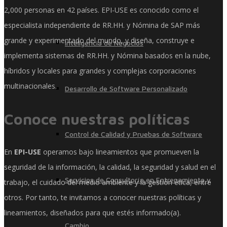
2,000 personas en 42 países. EPI-USE es conocido como el
especialista independiente de RR.HH. y Nómina de SAP más
grande y experimentado del mundo, y diseña, construye e
Inteligencia de Negocios
implementa sistemas de RR.HH. y Nómina basados ​​en la nube,
híbridos y locales para grandes y complejas corporaciones
multinacionales.
Desarrollo de Software Personalizado
Conoce nuestras políticas
Control de Calidad y Pruebas de Software
En
EPI-USE
operamos bajo lineamientos que promueven la
seguridad de la información, la calidad, la seguridad y salud en el
Servicios de Consultoría en Entrenamiento y
trabajo, el cuidado del medio ambiente y la gestión ética, entre
otros. Por tanto, te invitamos a conocer nuestras políticas y
lineamientos, diseñados para que estés informado(a).
Cambio