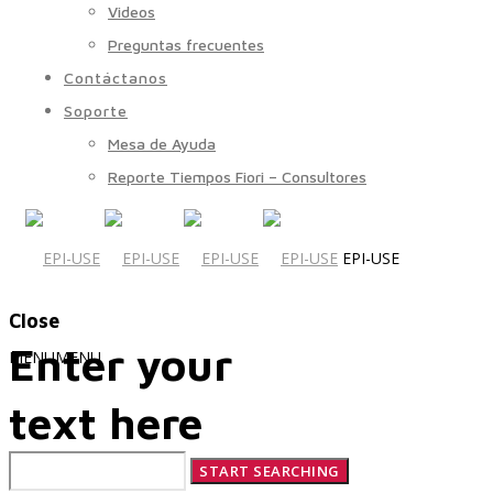
Videos
Preguntas frecuentes
Contáctanos
Soporte
Mesa de Ayuda
Reporte Tiempos Fiori – Consultores
EPI-USE
Close
Enter your
MENU
MENU
text here
Quiénes Somos