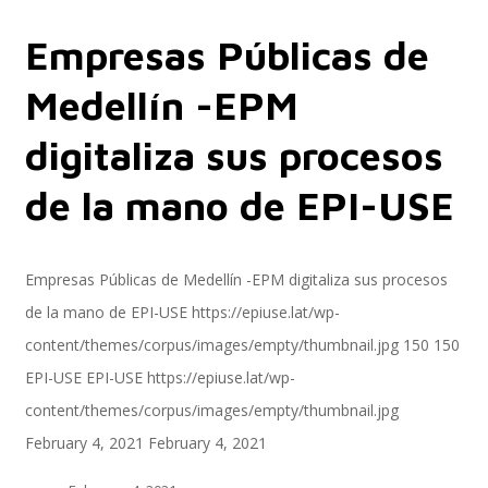
Empresas Públicas de
Servicios
Medellín -EPM
digitaliza sus procesos
Servicios y productos cloud
de la mano de EPI-USE
SAP S/4 HANA
Empresas Públicas de Medellín -EPM digitaliza sus procesos
de la mano de EPI-USE
https://epiuse.lat/wp-
content/themes/corpus/images/empty/thumbnail.jpg
150
150
EPI-US4HANA
EPI-USE
EPI-USE
https://epiuse.lat/wp-
content/themes/corpus/images/empty/thumbnail.jpg
February 4, 2021
February 4, 2021
Assessment SAP S/4HANA