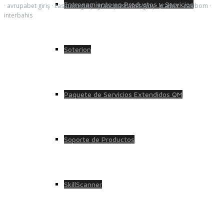
Entrenamiento en Productos y Servicios
·
avrupabet giriş
·
casibom giriş
·
grandpashabet giriş
·
kralbet
·
casibom
·
interbahis
Soterion
Paquete de Servicios Extendidos QM
Soporte de Productos
SkillScanner