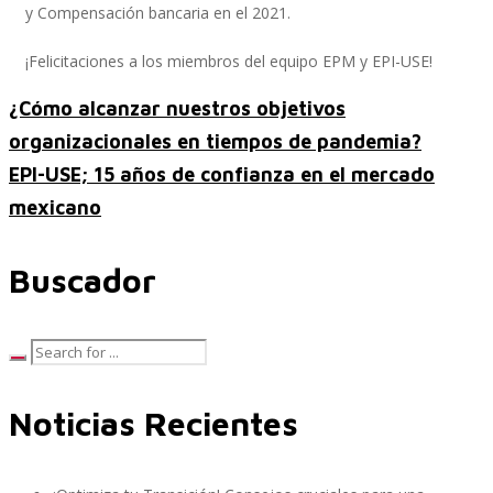
y Compensación bancaria en el 2021.
¡Felicitaciones a los miembros del equipo EPM y EPI-USE!
SAP Travel OnDemand
¿Cómo alcanzar nuestros objetivos
organizacionales en tiempos de pandemia?
EPI-USE; 15 años de confianza en el mercado
Cloud Conveyer
mexicano
Buscador
SAP Onpremise Servicios y Productos
Gestión de Capital Humano SAP
Noticias Recientes
SAP S/4 HANA Finanzas