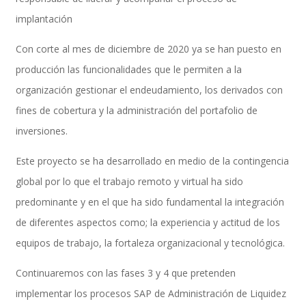
implantación
Con corte al mes de diciembre de 2020 ya se han puesto en
SAP SuccessFactors Training Education
producción las funcionalidades que le permiten a la
organización gestionar el endeudamiento, los derivados con
fines de cobertura y la administración del portafolio de
Express Packages
inversiones.
Este proyecto se ha desarrollado en medio de la contingencia
Soporte SuccessFactors
global por lo que el trabajo remoto y virtual ha sido
predominante y en el que ha sido fundamental la integración
de diferentes aspectos como; la experiencia y actitud de los
SAP Time & Attendance by Workforce Software
equipos de trabajo, la fortaleza organizacional y tecnológica.
Continuaremos con las fases 3 y 4 que pretenden
implementar los procesos SAP de Administración de Liquidez
SAP Time and Attendance