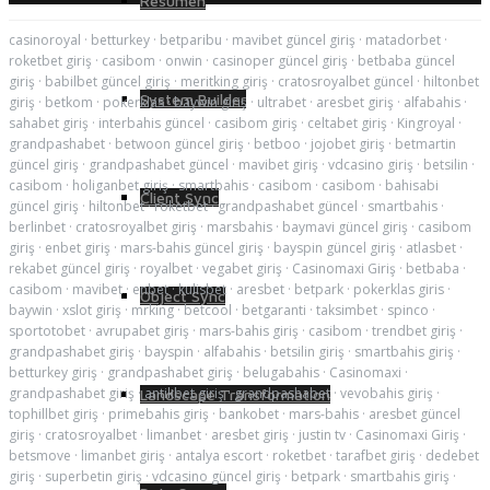
Resumen
casinoroyal
·
betturkey
·
betparibu
·
mavibet güncel giriş
·
matadorbet
·
roketbet giriş
·
casibom
·
onwin
·
casinoper güncel giriş
·
betbaba güncel
giriş
·
babilbet güncel giriş
·
meritking giriş
·
cratosroyalbet güncel
·
hiltonbet
System Builder
giriş
·
betkom
·
pokerklas
·
baywin giriş
·
ultrabet
·
aresbet giriş
·
alfabahis
·
sahabet giriş
·
interbahis güncel
·
casibom giriş
·
celtabet giriş
·
Kingroyal
·
grandpashabet
·
betwoon güncel giriş
·
betboo
·
jojobet giriş
·
betmartin
güncel giriş
·
grandpashabet güncel
·
mavibet giriş
·
vdcasino giriş
·
betsilin
·
casibom
·
holiganbet giriş
·
smartbahis
·
casibom
·
casibom
·
bahisabi
Client Sync
güncel giriş
·
hiltonbet
·
roketbet
·
grandpashabet güncel
·
smartbahis
·
berlinbet
·
cratosroyalbet giriş
·
marsbahis
·
baymavi güncel giriş
·
casibom
giriş
·
enbet giriş
·
mars-bahis güncel giriş
·
bayspin güncel giriş
·
atlasbet
·
rekabet güncel giriş
·
royalbet
·
vegabet giriş
·
Casinomaxi Giriş
·
betbaba
·
casibom
·
mavibet
·
enbet
·
kulisbet
·
aresbet
·
betpark
·
pokerklas giris
·
Object Sync
baywin
·
xslot giriş
·
mrking
·
betcool
·
betgaranti
·
taksimbet
·
spinco
·
sportotobet
·
avrupabet giriş
·
mars-bahis giriş
·
casibom
·
trendbet giriş
·
grandpashabet giriş
·
bayspin
·
alfabahis
·
betsilin giriş
·
smartbahis giriş
·
betturkey giriş
·
grandpashabet giriş
·
belugabahis
·
Casinomaxi
·
grandpashabet giriş
·
antikbet giriş
·
grandpashabet
·
vevobahis giriş
·
Landscape Transformation
tophillbet giriş
·
primebahis giriş
·
bankobet
·
mars-bahis
·
aresbet güncel
giriş
·
cratosroyalbet
·
limanbet
·
aresbet giriş
·
justin tv
·
Casinomaxi Giriş
·
betsmove
·
limanbet giriş
·
antalya escort
·
roketbet
·
tarafbet giriş
·
dedebet
giriş
·
superbetin giriş
·
vdcasino güncel giriş
·
betpark
·
smartbahis giriş
·