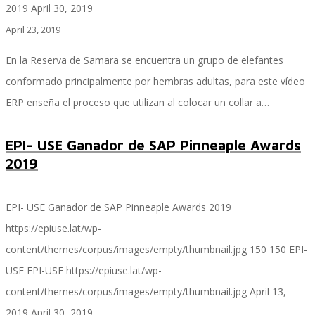
2019
April 30, 2019
April 23, 2019
Control, Riesgo y Cumplimiento
En la Reserva de Samara se encuentra un grupo de elefantes
conformado principalmente por hembras adultas, para este vídeo
ERP enseña el proceso que utilizan al colocar un collar a…
Soluciones de Despliegue Ágil
EPI- USE Ganador de SAP Pinneaple Awards
2019
Optimización de Ambientes de Sistema
EPI- USE Ganador de SAP Pinneaple Awards 2019
https://epiuse.lat/wp-
Servicios de Desarrollo Ágil de Aplicaciones
content/themes/corpus/images/empty/thumbnail.jpg
150
150
EPI-
USE
EPI-USE
https://epiuse.lat/wp-
content/themes/corpus/images/empty/thumbnail.jpg
April 13,
Otros Servicios
2019
April 30, 2019