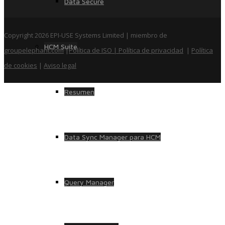
Data Secure
Copyright 2026 EPI-USE Systems Limited | miembro de
HCM Suite
groupelephant.com
|
Política de ISO
| Política de privacidad
|
Política
de cookies
|
Aviso legal
Resumen
Data Sync Manager para HCM
Query Manager