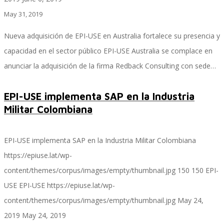
May 31, 2019
Nueva adquisición de EPI-USE en Australia fortalece su presencia y
Implementación SAP SuccessFactors
capacidad en el sector público EPI-USE Australia se complace en
anunciar la adquisición de la firma Redback Consulting con sede…
Implementación Nómina Cloud Sap
EPI-USE implementa SAP en la Industria
Militar Colombiana
SAP SuccessFactors Employee Central
EPI-USE implementa SAP en la Industria Militar Colombiana
https://epiuse.lat/wp-
content/themes/corpus/images/empty/thumbnail.jpg
150
150
EPI-
Implementación Employee Central Payroll
USE
EPI-USE
https://epiuse.lat/wp-
content/themes/corpus/images/empty/thumbnail.jpg
May 24,
2019
May 24, 2019
Learning and Development