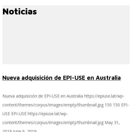
Noticias
Servicios
Servicios y productos cloud
SAP S/4 HANA
Nueva adquisición de EPI-USE en Australia
Nueva adquisición de EPI-USE en Australia
https://epiuse.lat/wp-
EPI-US4HANA
content/themes/corpus/images/empty/thumbnail.jpg
150
150
EPI-
USE
EPI-USE
https://epiuse.lat/wp-
content/themes/corpus/images/empty/thumbnail.jpg
May 31,
Assessment SAP S/4HANA
2019
June 6, 2019