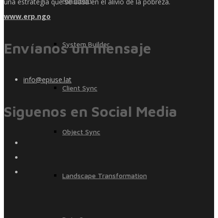
Resumen
una estrategia que se basa en el alivio de la pobreza.
www.erp.ngo
Envíanos un mensaje
System Builder
info@epiuse.lat
Client Sync
Siguenos en Social Media
Object Sync
Landscape Transformation