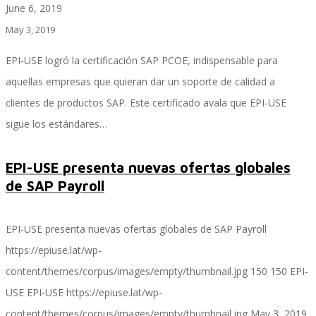
June 6, 2019
May 3, 2019
SAP Travel OnDemand
EPI-USE logró la certificación SAP PCOE, indispensable para
aquellas empresas que quieran dar un soporte de calidad a
clientes de productos SAP. Este certificado avala que EPI-USE
Cloud Conveyer
sigue los estándares…
EPI-USE presenta nuevas ofertas globales
SAP Onpremise Servicios y Productos
de SAP Payroll
EPI-USE presenta nuevas ofertas globales de SAP Payroll
Gestión de Capital Humano SAP
https://epiuse.lat/wp-
content/themes/corpus/images/empty/thumbnail.jpg
150
150
EPI-
USE
EPI-USE
https://epiuse.lat/wp-
SAP S/4 HANA Finanzas
content/themes/corpus/images/empty/thumbnail.jpg
May 3, 2019