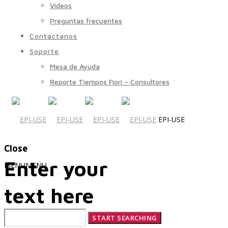
Videos
Preguntas frecuentes
Contáctanos
Soporte
Mesa de Ayuda
Reporte Tiempos Fiori – Consultores
EPI-USE
Close
Enter your
MENU
MENU
text here
Quiénes Somos