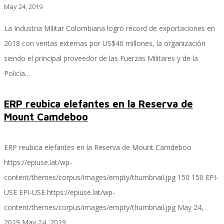
May 24, 2019
La Industria Militar Colombiana logró récord de exportaciones en
Performance and Goals
2018 con ventas externas por US$40 millones, la organización
siendo el principal proveedor de las Fuerzas Militares y de la
Policía…
Recruiting and Onboarding
ERP reubica elefantes en la Reserva de
Mount Camdeboo
SAP JAM
ERP reubica elefantes en la Reserva de Mount Camdeboo
https://epiuse.lat/wp-
Look & Feel SAP SuccessFactors
content/themes/corpus/images/empty/thumbnail.jpg
150
150
EPI-
USE
EPI-USE
https://epiuse.lat/wp-
content/themes/corpus/images/empty/thumbnail.jpg
May 24,
Firma Electrónica con DocuSign
2019
May 24, 2019