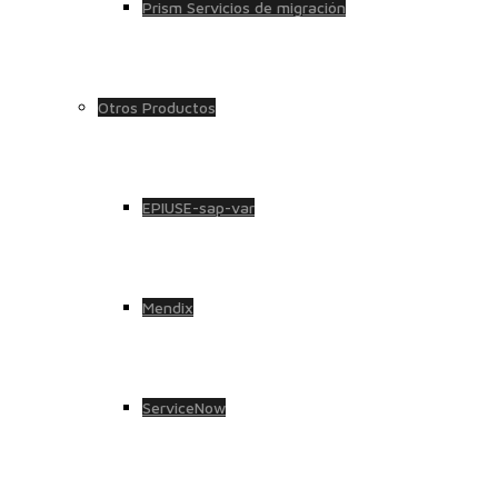
Prism Servicios de migración
Otros Productos
EPIUSE-sap-var
Mendix
ServiceNow