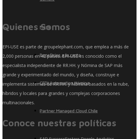
Quienes Somos
Móvil
EPI-USE es parte de groupelephant.com, que emplea a más de
Beneficios a la carta
2,000 personas en 42 países. EPI-USE es conocido como el
especialista independiente de RR.HH. y Nómina de SAP más
grande y experimentado del mundo, y diseña, construye e
CFDI Automation Nómina
implementa sistemas de RR.HH. y Nómina basados ​​en la nube,
híbridos y locales para grandes y complejas corporaciones
multinacionales.
Partner Managed Cloud Chile
Conoce nuestras políticas
SAP SuccessFactors People Analytics