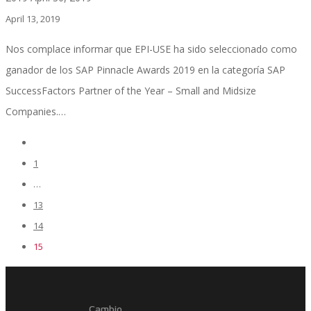
April 13, 2019
Nos complace informar que EPI-USE ha sido seleccionado como
Inteligencia de Negocios
ganador de los SAP Pinnacle Awards 2019 en la categoría SAP
SuccessFactors Partner of the Year – Small and Midsize
Companies.…
Desarrollo de Software Personalizado
1
…
Control de Calidad y Pruebas de Software
13
14
15
Servicios de Consultoría en Entrenamiento y
Cambio