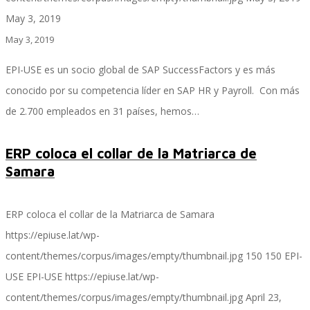
May 3, 2019
May 3, 2019
SAP Finanzas Facturación Electronica
EPI-USE es un socio global de SAP SuccessFactors y es más
conocido por su competencia líder en SAP HR y Payroll. Con más
de 2.700 empleados en 31 países, hemos…
SAP Finanzas Mi Banca Solidaria
ERP coloca el collar de la Matriarca de
Samara
SAP NetWeaver
ERP coloca el collar de la Matriarca de Samara
https://epiuse.lat/wp-
Soporte SAP
content/themes/corpus/images/empty/thumbnail.jpg
150
150
EPI-
USE
EPI-USE
https://epiuse.lat/wp-
content/themes/corpus/images/empty/thumbnail.jpg
April 23,
Gestión de Desempeño Empresarial SAP