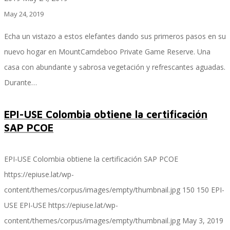
May 24, 2019
Echa un vistazo a estos elefantes dando sus primeros pasos en su
SAP SuccessFactors Training Education
nuevo hogar en MountCamdeboo Private Game Reserve. Una
casa con abundante y sabrosa vegetación y refrescantes aguadas.
Durante…
Express Packages
EPI-USE Colombia obtiene la certificación
SAP PCOE
Soporte SuccessFactors
EPI-USE Colombia obtiene la certificación SAP PCOE
https://epiuse.lat/wp-
SAP Time & Attendance by Workforce Software
content/themes/corpus/images/empty/thumbnail.jpg
150
150
EPI-
USE
EPI-USE
https://epiuse.lat/wp-
content/themes/corpus/images/empty/thumbnail.jpg
May 3, 2019
SAP Time and Attendance