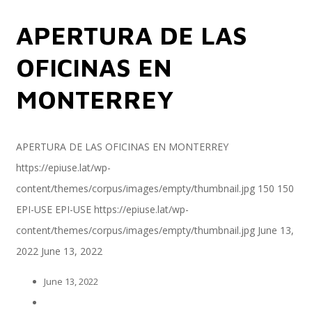
APERTURA DE LAS
Servicios
OFICINAS EN
MONTERREY
Servicios y productos cloud
APERTURA DE LAS OFICINAS EN MONTERREY
https://epiuse.lat/wp-
SAP S/4 HANA
content/themes/corpus/images/empty/thumbnail.jpg
150
150
EPI-USE
EPI-USE
https://epiuse.lat/wp-
content/themes/corpus/images/empty/thumbnail.jpg
June 13,
EPI-US4HANA
2022
June 13, 2022
June 13, 2022
Assessment SAP S/4HANA