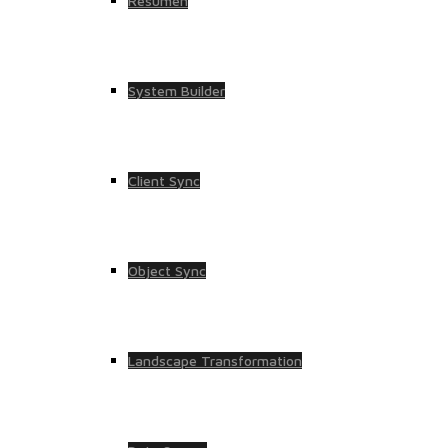
Resumen
System Builder
Client Sync
Object Sync
Landscape Transformation