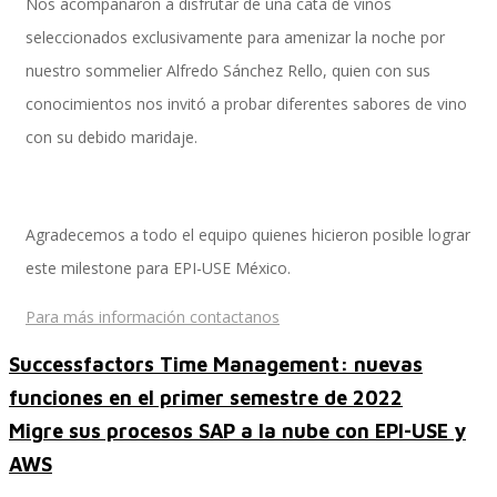
Nos acompañaron a disfrutar de una cata de vinos
seleccionados exclusivamente para amenizar la noche por
nuestro sommelier Alfredo Sánchez Rello, quien con sus
Performance and Goals
conocimientos nos invitó a probar diferentes sabores de vino
con su debido maridaje.
Recruiting and Onboarding
Agradecemos a todo el equipo quienes hicieron posible lograr
este milestone para EPI-USE México.
SAP JAM
Para más información contactanos
Successfactors Time Management: nuevas
Look & Feel SAP SuccessFactors
funciones en el primer semestre de 2022
Migre sus procesos SAP a la nube con EPI-USE y
AWS
Firma Electrónica con DocuSign