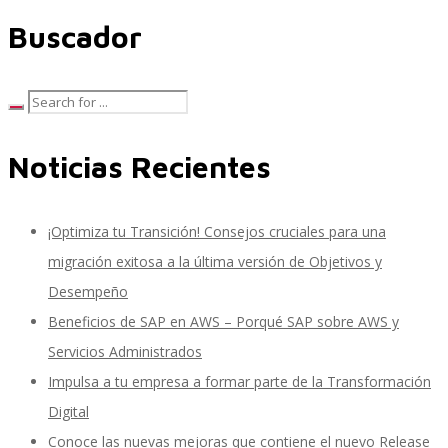
Buscador
SAP SuccessFactors Training Education
Noticias Recientes
Express Packages
¡Optimiza tu Transición! Consejos cruciales para una
Soporte SuccessFactors
migración exitosa a la última versión de Objetivos y
Desempeño
Beneficios de SAP en AWS – Porqué SAP sobre AWS y
SAP Time & Attendance by Workforce Software
Servicios Administrados
Impulsa a tu empresa a formar parte de la Transformación
Digital
SAP Time and Attendance
Conoce las nuevas mejoras que contiene el nuevo Release