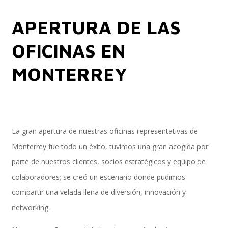
APERTURA DE LAS
Implementación SAP SuccessFactors
OFICINAS EN
MONTERREY
Implementación Nómina Cloud Sap
SAP SuccessFactors Employee Central
La gran apertura de nuestras oficinas representativas de
Monterrey fue todo un éxito, tuvimos una gran acogida por
parte de nuestros clientes, socios estratégicos y equipo de
Implementación Employee Central Payroll
colaboradores; se creó un escenario donde pudimos
compartir una velada llena de diversión, innovación y
networking.
Learning and Development