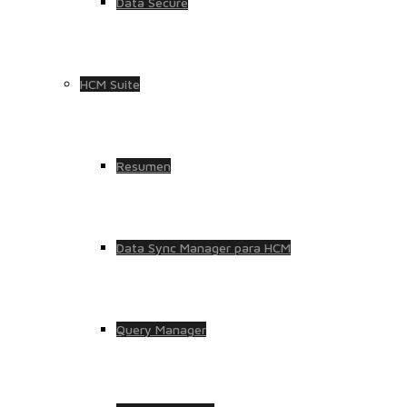
Data Secure
HCM Suite
Resumen
Data Sync Manager para HCM
Query Manager