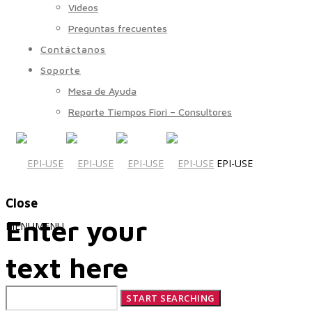
Videos
Preguntas frecuentes
Contáctanos
Soporte
Mesa de Ayuda
Reporte Tiempos Fiori – Consultores
EPI-USE
Close
Enter your
MENU
MENU
text here
Quiénes Somos