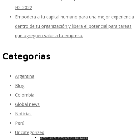
H2-2022
Empodera a tu capital humano para una mejor experiencia
SAP Travel OnDemand
dentro de tu organización y libera el potencial para tareas
que agreguen valor a tu empresa.
Cloud Conveyer
Categorias
Argentina
SAP Onpremise Servicios y Productos
Blog
Colombia
Global news
Gestión de Capital Humano SAP
Noticias
Perú
Uncategorized
SAP S/4 HANA Finanzas