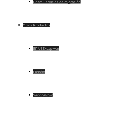
Prism Servicios de migración
Otros Productos
EPIUSE-sap-var
Mendix
ServiceNow