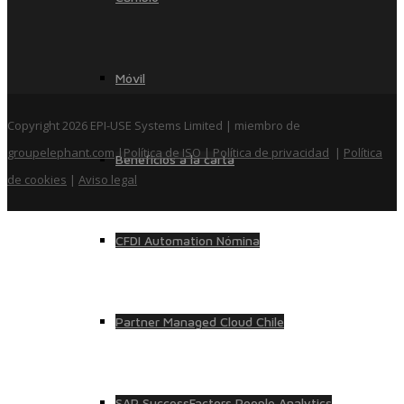
Móvil
Copyright 2026 EPI-USE Systems Limited | miembro de
groupelephant.com
|
Política de ISO
| Política de privacidad
|
Política
Beneficios a la carta
de cookies
|
Aviso legal
CFDI Automation Nómina
Partner Managed Cloud Chile
SAP SuccessFactors People Analytics