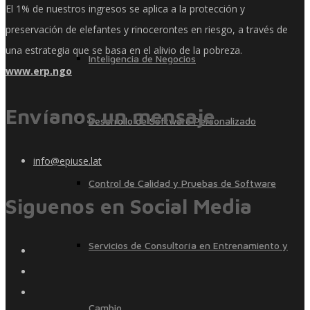
El 1% de nuestros ingresos se aplica a la protección y
preservación de elefantes y rinocerontes en riesgo, a través de
una estrategia que se basa en el alivio de la pobreza.
Inteligencia de Negocios
www.erp.ngo
Envíanos un mensaje
Desarrollo de Software Personalizado
info@epiuse.lat
Control de Calidad y Pruebas de Software
Siguenos en Social Media
Servicios de Consultoría en Entrenamiento y
Cambio