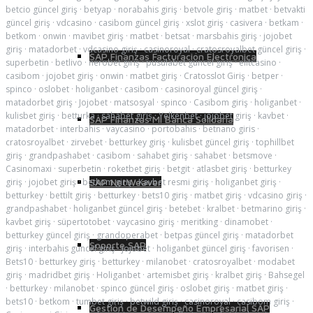
betcio güncel giriş
·
betyap
·
norabahis giriş
·
betvole giriş
·
matbet
·
betvakti
güncel giriş
·
vdcasino
·
casibom güncel giriş
·
xslot giriş
·
casivera
·
betkam
·
betkom
·
onwin
·
mavibet giriş
·
matbet
·
betsat
·
marsbahis giriş
·
jojobet
giriş
·
matadorbet
·
vdcasino giriş
·
casinoroyal
·
cratosroyalbet güncel giriş
·
SAP Finanzas Facturación Electronica
superbetin
·
betlivo
·
nerobet giriş
·
pusulabet güncel giriş
·
elitcasino
·
casibom
·
jojobet giriş
·
onwin
·
matbet giriş
·
Cratosslot Giriş
·
betper
·
spinco
·
oslobet
·
holiganbet
·
casibom
·
casinoroyal güncel giriş
·
matadorbet giriş
·
Jojobet
·
matsosyal
·
spinco
·
Casibom giriş
·
holiganbet
·
kulisbet giriş
·
betturka
·
sahabet giriş
·
Yelkenbet
·
jojobet giriş
·
kavbet
·
SAP Finanzas Mi Banca Solidaria
matadorbet
·
interbahis
·
vaycasino
·
portobahis
·
betnano giris
·
cratosroyalbet
·
zirvebet
·
betturkey giriş
·
kulisbet güncel giriş
·
tophillbet
giriş
·
grandpashabet
·
casibom
·
sahabet giriş
·
sahabet
·
betsmove
·
Casinomaxi
·
superbetin
·
roketbet giriş
·
betgit
·
atlasbet giriş
·
betturkey
giriş
·
jojobet giriş
·
betkom giriş
SAP NetWeaver
·
Kavbet resmi giriş
·
holiganbet giriş
·
betturkey
·
bettilt giriş
·
betturkey
·
bets10 giriş
·
matbet giriş
·
vdcasino giriş
·
grandpashabet
·
holiganbet güncel giriş
·
betebet
·
kralbet
·
betmarino giriş
·
kavbet giriş
·
süpertotobet
·
vaycasino giriş
·
meritking
·
dinamobet
·
betturkey güncel giriş
·
grandoperabet
·
betpas güncel giriş
·
matadorbet
Soporte SAP
giriş
·
interbahis güncel giriş
·
jojobet
·
holiganbet güncel giriş
·
favorisen
·
Bets10
·
betturkey giriş
·
betturkey
·
milanobet
·
cratosroyalbet
·
modabet
giriş
·
madridbet giriş
·
Holiganbet
·
artemisbet giriş
·
kralbet giriş
·
Bahsegel
·
betturkey
·
milanobet
·
spinco güncel giriş
·
oslobet giriş
·
matbet giriş
·
bets10
·
betkom
·
tumbet giriş
·
betwild giriş
·
casinoroyal
·
casibom giriş
·
Gestión de Desempeño Empresarial SAP