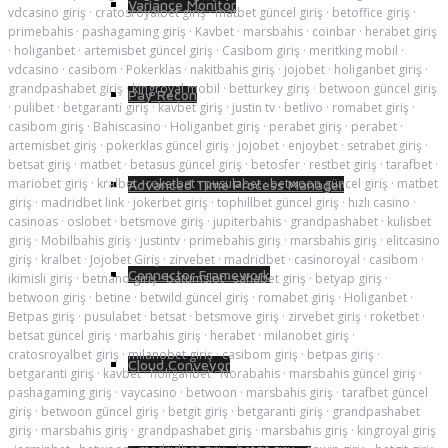
Variance Monitor
vdcasino giriş
·
cratosroyalbet giriş
·
matbet güncel giriş
·
betoffice giriş
·
primebahis
·
pashagaming giriş
·
Kavbet
·
marsbahis
·
coinbar
·
herabet giriş
·
holiganbet
·
artemisbet güncel giriş
·
Casibom giriş
·
meritking mobil
·
vdcasino
·
casibom
·
Pokerklas
·
nakitbahis giriş
·
jojobet
·
holiganbet giriş
·
grandpashabet giriş
·
kingroyal mobil
·
betturkey giriş
·
betwoon güncel giriş
Pay Recon
·
pulibet
·
betgaranti giriş
·
kavbet giriş
·
justin tv
·
betlivo
·
romabet giriş
·
casibom giriş
·
Bahiscasino
·
Holiganbet giriş
·
perabet giriş
·
perabet
·
artemisbet giriş
·
pokerklas güncel giriş
·
jojobet
·
enjoybet
·
setrabet giriş
·
betsat giriş
·
matbet
·
betasus güncel giriş
·
betosfer
·
restbet giriş
·
tarafbet
·
mariobet giriş
·
kralbet
·
roketbet
·
pusulabet
·
betwoon güncel giriş
·
matbet
Advanced Time Process Manager
giriş
·
madridbet link
·
jokerbet giriş
·
tophillbet güncel giriş
·
hızlı casino
·
casinoas
·
oslobet
·
betsmove giriş
·
jupiterbahis
·
grandpashabet
·
kulisbet
giriş
·
Mobilbahis giriş
·
justintv
·
primebahis giriş
·
marsbahis giriş
·
elitcasino
giriş
·
kralbet
·
Jojobet Giriş
·
zirvebet
·
madridbet
·
casinoroyal
·
casibom
·
Connector Framework
ikimisli giriş
·
betnano giriş
·
batumslot
·
sahabet giriş
·
betyap giriş
·
betwoon giriş
·
betine
·
betwild güncel giriş
·
romabet giriş
·
Holiganbet
·
Betpas giriş
·
pusulabet
·
betsat
·
betsmove giriş
·
zirvebet giriş
·
roketbet
·
betsat güncel giriş
·
marbahis giriş
·
herabet
·
milanobet giriş
·
cratosroyalbet giriş
·
milanobet giriş
·
casibom giriş
·
betpas giriş
·
Cloud Conveyor
betgaranti giriş
·
kavbet
·
holiganbet
·
Norabahis
·
marsbahis güncel giriş
·
pashagaming giriş
·
vaycasino
·
betwoon
·
marsbahis giriş
·
tarafbet güncel
giriş
·
betwoon güncel giriş
·
betgit giriş
·
betgaranti giriş
·
grandpashabet
giriş
·
marsbahis giriş
·
grandpashabet giriş
·
marsbahis giriş
·
kingroyal giriş