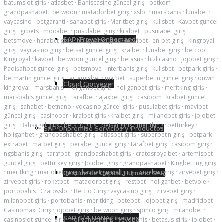
batumslot giriş
·
atlasbet
·
Bahiscasino güncel giriş
·
betkom
·
grandpashabet
·
betwoon
·
matadorbet giriş
·
xslot
·
marsbahis
·
lunabet
·
vaycasino
·
betgaranti
·
sahabet giriş
·
Meritbet giriş
·
kulisbet
·
Kavbet güncel
giriş
·
grbets
·
modabet
·
pusulabet giriş
·
kralbet
·
pusulabet giriş
·
SAP Travel OnDemand
betsmove
·
herabet giriş
·
holiganbet giriş
·
mavibet
·
en-bet giriş
·
kingroyal
giriş
·
vaycasino giriş
·
betsat güncel giriş
·
kralbet
·
lunabet giriş
·
betcool
·
Kingroyal
·
kavbet
·
betwoon güncel giriş
·
betasus
·
hızlıcasino
·
jojobet giriş
·
Padişahbet güncel giriş
·
betsmove
·
interbahis giriş
·
kulisbet
·
betpark giriş
·
betmartin güncel giriş
·
artemisbet
·
matbet
·
superbetin güncel giriş
·
onwin
·
Cloud Conveyer
kingroyal
·
marsbahis
·
holiganbet giriş
·
holiganbet giriş
·
meritking giriş
·
marsbahis güncel giriş
·
tarafbet
·
ajaxbet giriş
·
casibom
·
kralbet güncel
giriş
·
sahabet
·
betnano
·
vdcasino güncel giriş
·
pusulabet giriş
·
mavibet
güncel giriş
·
casinoper
·
kralbet giriş
·
kralbet giriş
·
milanobet giriş
·
jojobet
giriş
·
Bahsegel giriş
·
bets10 giriş
·
betsat giriş
·
meritking
·
betturkey
·
SAP Onpremise Servicios y Productos
holiganbet
·
grandpashabet giriş
·
atlasbet giriş
·
superbetin giriş
·
betpark
·
extrabet
·
matbet giriş
·
perabet güncel giriş
·
tarafbet giriş
·
casibom giriş
·
ngsbahis giriş
·
tarafbet
·
grandpashabet giriş
·
cratosroyalbet
·
artemisbet
güncel giriş
·
betturkey giriş
·
Jojobet giriş
·
grandpashabet
·
Kingbetting giriş
·
meritking
·
mariobet giriş
·
kavbet güncel giriş
·
zirvebet giriş
·
zirvebet giriş
·
Gestión de Capital Humano SAP
zirvebet giriş
·
roketbet
·
matadorbet giriş
·
restbet
·
holiganbet
·
betvole
·
portobahis
·
Cratosslot
·
Betcio Giriş
·
vaycasino giriş
·
zirvebet giriş
·
milanobet giriş
·
portobahis
·
meritking
·
betebet
·
jojobet giriş
·
madridbet
·
Casinomaxi Giriş
·
jojobet giriş
·
betwoon giriş
·
spinco giriş
·
milanobet
·
SAP S/4 HANA Finanzas
casinoslot güncel giriş
·
holiganbet giriş
·
vevobahis
·
betasus giriş
·
jojobet
·