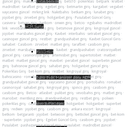
Data Secure
güncel giriş
·
maksibet
·
casibom giriş
·
bets10
·
pokerklas
·
betpark
·
kralbet
·
madridbet
·
tarafbet giriş
·
egebet giriş
·
betmartin giriş
·
kargabet
·
vegabet
·
vaycasino güncel
·
mrking link
·
Nakitbahis
·
betkam giriş
·
lunabet giriş
·
jojobet giriş
·
zirvebet giriş
·
holiganbet giriş
·
Pusulabet Güncel Giriş
·
casivera
·
betyap giriş
·
betkom
·
onwin giriş
·
betcio
·
ngsbahis
·
madridbet
HCM Suite
link
·
vevobahis
·
marsbahis giriş
·
betsmove güncel giriş
·
kingroyal güncel
·
jojobet
·
marsbahis güncel giriş
·
Kavbet
·
interbahis
·
setrabet güncel giriş
·
casinoper güncel giriş
·
restbet
·
grandpashabet giriş
·
Kavbet Güncel Giris
·
sahabet
·
Casibom
·
zirvebet
·
matbet giriş
·
tarafbet
·
casibom giriş
·
zirvebet
·
marsbahis güncel giriş
·
kavbet
·
grandpashabet
·
cratosroyalbet
Resumen
güncel giriş
·
casinoroyal giriş
·
artemisbet giriş
·
supertotobet
·
matbet
·
matbet
·
matbet güncel giriş
·
mavibet
·
perabet güncel
·
superbetin güncel
giriş
·
bahisnow güncel giriş
·
sahabet giriş
·
holiganbet güncel giriş
·
Pokerklas Giriş
·
bet-kom giriş
·
restbet
·
kingroyal giriş
·
kingroyal
·
bahiscasino
·
romabet güncel giriş
·
poliiwin giriş
·
egebet giriş
·
Data Sync Manager para HCM
grandpashabet güncel giriş
·
vaycasino güncel giriş
·
portobahis
·
romabet
·
casinoroyal
·
sahabet giriş
·
kingroyal giriş
·
spinco giriş
·
casibom giriş
·
casibom giriş
·
Betcio
·
atlasbet
·
pulibet giriş
·
vevobahis giriş
·
matbet giriş
·
mariobet
·
meritking giriş
·
grandpashabet giriş
·
restbet giriş
·
poliwin
·
Query Manager
pokerklas giriş
·
casibom
·
Bets10 Giriş
·
holiganbet
·
holiganbet
·
superbet
giriş
·
redwin
·
jojobet giriş
·
casibom giriş
·
ankara escort
·
kingroyal
·
betkom
·
betgaranti
·
jojobet
·
betwoon giriş
·
betticket güncel giriş
·
bet-kom
·
superbetin
·
jojobet giriş
·
Egebet Güncel Giriş
·
casibom giriş
·
jojobet
·
Pusulabet
·
pashagaming güncel giriş
·
pusulabet
·
madridbet güncel
·