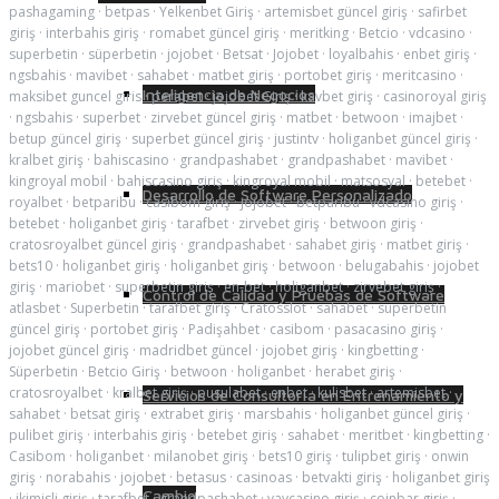
pashagaming
·
betpas
·
Yelkenbet Giriş
·
artemisbet güncel giriş
·
safirbet
giriş
·
interbahis giriş
·
romabet güncel giriş
·
meritking
·
Betcio
·
vdcasino
·
superbetin
·
süperbetin
·
jojobet
·
Betsat
·
Jojobet
·
loyalbahis
·
enbet giriş
·
ngsbahis
·
mavibet
·
sahabet
·
matbet giriş
·
portobet giriş
·
meritcasino
·
Inteligencia de Negocios
maksibet guncel giris
·
perabet
·
jojobet Giriş
·
kavbet giriş
·
casinoroyal giriş
·
ngsbahis
·
superbet
·
zirvebet güncel giriş
·
matbet
·
betwoon
·
imajbet
·
betup güncel giriş
·
superbet güncel giriş
·
justintv
·
holiganbet güncel giriş
·
kralbet giriş
·
bahiscasino
·
grandpashabet
·
grandpashabet
·
mavibet
·
kingroyal mobil
·
bahiscasino giriş
·
kingroyal mobil
·
matsosyal
·
betebet
·
Desarrollo de Software Personalizado
royalbet
·
betparibu
·
casibom giriş
·
jojobet
·
betparibu
·
vdcasino giriş
·
betebet
·
holiganbet giriş
·
tarafbet
·
zirvebet giriş
·
betwoon giriş
·
cratosroyalbet güncel giriş
·
grandpashabet
·
sahabet giriş
·
matbet giriş
·
bets10
·
holiganbet giriş
·
holiganbet giriş
·
betwoon
·
belugabahis
·
jojobet
giriş
·
mariobet
·
superbetin giriş
·
en-bet
·
holiganbet
·
zirvebet giriş
·
Control de Calidad y Pruebas de Software
atlasbet
·
Superbetin
·
tarafbet giriş
·
Cratosslot
·
sahabet
·
superbetin
güncel giriş
·
portobet giriş
·
Padişahbet
·
casibom
·
pasacasino giriş
·
jojobet güncel giriş
·
madridbet güncel
·
jojobet giriş
·
kingbetting
·
Süperbetin
·
Betcio Giriş
·
betwoon
·
holiganbet
·
herabet giriş
·
cratosroyalbet
·
kralbet giriş
·
pusulabet
·
enbet
·
kulisbet
·
artemisbet
·
Servicios de Consultoría en Entrenamiento y
sahabet
·
betsat giriş
·
extrabet giriş
·
marsbahis
·
holiganbet güncel giriş
·
pulibet giriş
·
interbahis giriş
·
betebet giriş
·
sahabet
·
meritbet
·
kingbetting
·
Casibom
·
holiganbet
·
milanobet giriş
·
bets10 giriş
·
tulipbet giriş
·
onwin
giriş
·
norabahis
·
jojobet
·
betasus
·
casinoas
·
betvakti giriş
·
holiganbet giriş
Cambio
·
ikimisli giriş
·
tarafbet
·
grandpashabet
·
vaycasino giriş
·
coinbar giriş
·