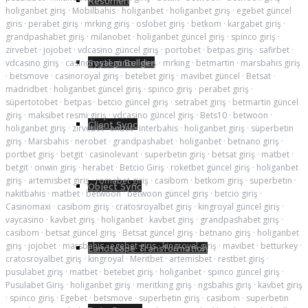
Resumen
holiganbet giriş
·
Mobilbahis
·
holiganbet
·
holiganbet giriş
·
egebet güncel
giris
·
perabet giriş
·
mrking giriş
·
oslobet giriş
·
betkom
·
kargabet giriş
·
grandpashabet giriş
·
milanobet
·
holiganbet güncel giriş
·
spinco giriş
·
zirvebet
·
jojobet
·
vdcasino güncel giriş
·
portobet
·
betpas giriş
·
safirbet
·
System Builder
vdcasino giriş
·
casinoroyal güncel giriş
·
mrking
·
betmartin
·
marsbahis giriş
·
betsmove
·
casinoroyal giriş
·
betebet giriş
·
mavibet güncel
·
Betsat
·
madridbet
·
holiganbet güncel giriş
·
spinco giriş
·
perabet giriş
·
süpertotobet
·
betpas
·
betcio güncel giriş
·
setrabet giriş
·
betmartin güncel
giriş
·
maksibet resmi giriş
·
vdcasino güncel giriş
·
Bets10
·
betwoon
·
Client Sync
holiganbet giriş
·
zirvebet
·
enbet
·
interbahis
·
holiganbet giriş
·
süperbetin
giriş
·
Marsbahis
·
nerobet
·
grandpashabet
·
holiganbet
·
betnano giriş
·
portbet giriş
·
betgit
·
casinolevant
·
superbetin giriş
·
betsat giriş
·
matbet
·
betgit
·
onwin giriş
·
herabet
·
Betcio Giriş
·
roketbet güncel giriş
·
holiganbet
giriş
·
artemisbet giriş
·
romabet giriş
·
casibom
·
betkom giriş
·
superbetin
·
Object Sync
nakitbahis
·
matbet
·
betwoon
·
betwoon güncel giriş
·
betcio giriş
·
Casinomaxi
·
casibom giriş
·
cratosroyalbet giriş
·
kingroyal güncel giriş
·
vaycasino
·
kavbet giriş
·
holiganbet
·
kavbet giriş
·
grandpashabet giriş
·
casibom
·
betsat güncel giriş
·
Betsat güncel giriş
·
betnano giriş
·
holiganbet
giriş
·
jojobet
·
marsbahis
·
egebet giris
·
kingroyal giriş
·
mavibet
·
betturkey
·
Landscape Transformation
cratosroyalbet giriş
·
kingroyal
·
Meritbet
·
artemisbet
·
restbet giriş
·
pusulabet giriş
·
matbet
·
betebet giriş
·
holiganbet
·
spinco güncel giriş
·
Pusulabet Giriş
·
holiganbet giriş
·
meritking giriş
·
ngsbahis giriş
·
kavbet giriş
·
spinco giriş
·
Egebet
·
betsmove
·
superbetin giriş
·
casibom
·
superbetin