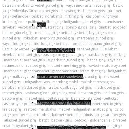
betsat
·
nerobet
·
zirvebet güncel giriş
·
vaycasino
·
artemisbet giriş
·
betcio
giriş
·
Pokerklas Giriş
·
kralbet giriş
·
maxwin giriş
·
betnano giriş
·
süratbet
giriş
·
betsmove
·
Jojobet
·
norabahis
·
mrking giriş
·
casibom
·
kingroyal
·
kralbet güncel
·
pulibet
·
kralbet giriş
·
holiganbet güncel giriş
·
artemisbet
·
Móvil
zirvebet
·
vevobahis giriş
·
Betsat giriş
·
spinco güncel giriş
·
tumbet
·
jojobet
·
betlike güncel giriş
·
meritking giriş
·
betturkey
·
betturkey giriş
·
spinco
güncel giriş
·
roketbet
·
meritking güncel giriş
·
marsbahis güncel giriş
·
vaycasino giriş
·
casinoslot giriş
·
betebet
·
romabet
·
betnano güncel giriş
·
Betcio
·
jokerbet
·
betkom giriş
·
jojobet giriş
·
sahabet giriş
·
Pusulabet
·
Beneficios a la carta
zirvebet
·
meritbet giriş
·
pashagaming güncel giriş
·
marsbahis giriş
·
mrking
·
marsbahis
·
nerobet giriş
·
superbetin güncel giriş
·
betine giriş
·
royalbet
·
nesinecasino
·
restbet giriş
·
matbet
·
meritking giriş
·
kavbet
·
cratosroyalbet
·
marsbahis
·
grandpashabet
·
grandpashabet
·
artemisbet giriş
·
holiganbet
giriş
·
matbet güncel giriş
·
maxwin
·
setrabet
·
betgaranti giriş
·
maksibet
CFDI Automation Nómina
güncel giriş
·
Holiganbet Giriş
·
meritking mobil
·
maksibet resmi giris
·
perabet
·
matadorbet giriş
·
cratosroyalbet güncel giriş
·
madridbet giriş
·
restbet giriş
·
casinoas güncel giriş
·
kingroyal
·
betwoon giriş
·
betkom giriş
·
betkom giriş
·
matbet giriş
·
celtabet giriş
·
betnano
·
starzbet
·
betticket
·
Partner Managed Cloud Chile
casinoroyal
·
primebahis giriş
·
betpas
·
herabet
·
holiganbet
·
betcio giriş
·
kralbet giriş
·
restbet
·
marsbahis
·
matbet
·
holiganbet
·
matbet giriş
·
xslot
giriş
·
nerobet
·
supertotobet
·
kalebet
·
betosfer
·
ikimisli giriş
·
tarafbet giriş
·
atlasbet güncel giriş
·
betgit
·
betpark giriş
·
betcool
·
goldenbahis
·
zirvebet
·
cratosroyalbet giriş
·
milanobet
·
meritking mobil
·
betwoon güncel giriş
·
SAP SuccessFactors People Analytics