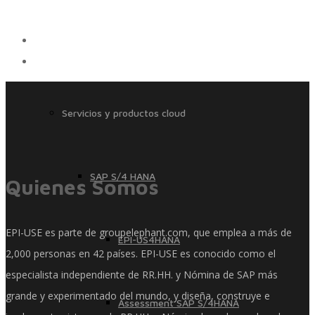
Servicios
Servicios y productos cloud
SAP S/4 HANA
Quienes Somos
EPI-USE es parte de groupelephant.com, que emplea a más de
EPI-US4HANA
2,000 personas en 42 países. EPI-USE es conocido como el
especialista independiente de RR.HH. y Nómina de SAP más
grande y experimentado del mundo, y diseña, construye e
Assessment SAP S/4HANA