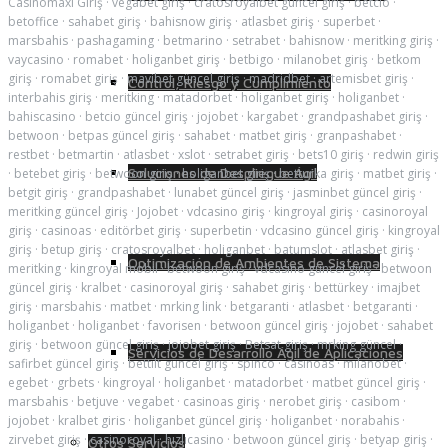
Casinomaxi Giriş
·
vegabet giriş
·
cratosroyalbet güncel giriş
·
betcio
·
betoffice
·
sahabet giriş
·
bahisnow giriş
·
atlasbet giriş
·
superbet
·
marsbahis
·
pashagaming
·
betmarino
·
setrabet
·
bahisnow
·
meritking giriş
·
vaycasino
·
romabet
·
holiganbet giriş
·
betbigo
·
milanobet giriş
·
betkom
giriş
·
romabet giriş
·
mavibet güncel giriş
·
madridbet
·
artemisbet giriş
·
Control, Riesgo y Cumplimiento
interbahis giriş
·
meritking
·
matadorbet
·
holiganbet giriş
·
holiganbet
·
bahiscasino
·
betcio güncel giriş
·
jojobet
·
kargabet
·
grandpashabet giriş
·
betwoon
·
betpas güncel giriş
·
sahabet
·
matbet giriş
·
granpashabet
·
restbet
·
betmartin
·
atlasbet
·
xslot
·
setrabet giriş
·
bets10 giriş
·
redwin giriş
Soluciones de Despliegue Ágil
·
betebet giriş
·
betwoon giriş
·
holiganbet giriş
·
betturka giriş
·
matbet giriş
·
betgit giriş
·
grandpashabet
·
lunabet güncel giriş
·
jasminbet güncel giriş
·
meritking güncel giriş
·
Jojobet
·
vdcasino giriş
·
kingroyal giriş
·
casinoroyal
giriş
·
casinoas
·
editörbet giriş
·
superbetin
·
vdcasino güncel giriş
·
kingroyal
giriş
·
betup giriş
·
cratosroyalbet
·
holiganbet
·
batumslot
·
atlasbet giriş
·
Optimización de Ambientes de Sistema
meritking
·
kingroyal mobil
·
betwoon giriş
·
vdcasino güncel giriş
·
betwoon
güncel giriş
·
kralbet
·
casinoroyal giriş
·
sahabet giriş
·
bettürkey
·
imajbet
giriş
·
marsbahis
·
matbet
·
mrking link
·
betgaranti
·
atlasbet
·
betgaranti
·
holiganbet
·
holiganbet
·
favorisen
·
betwoon güncel giriş
·
jojobet
·
sahabet
giriş
·
betwoon güncel giriş
·
jojobet giriş
·
Betsat giriş
·
mrking güncel
·
Servicios de Desarrollo Ágil de Aplicaciones
safirbet güncel giriş
·
bettilt güncel giriş
·
spinco
·
casinoas
·
milanobet
·
egebet
·
grbets
·
kingroyal
·
holiganbet
·
matadorbet
·
matbet güncel giriş
·
marsbahis
·
betjuve
·
vegabet
·
casinoas giriş
·
nerobet giriş
·
casibom
·
jojobet
·
kralbet giris
·
holiganbet güncel giriş
·
holiganbet
·
norabahis
·
zirvebet giriş
·
casinoroyal
·
hızlıcasino
·
betwoon güncel giriş
·
betyap giriş
·
Otros Servicios