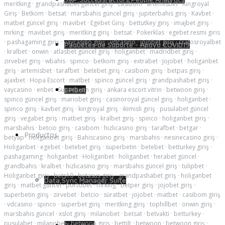
meritking
·
grandpashabet güncel giriş
·
casibom
·
artemisbet
·
Kingroyal
Giriş
·
Betkom
·
betsat
·
marsbahis güncel giriş
·
jupiterbahis giriş
·
Kavbet
·
matbet güncel giriş
·
mavibet
·
Egebet Giriş
·
bettutkey giriş
·
imajbet giriş
·
mrking
·
mavibet giriş
·
meritking giriş
·
betsat
·
Pokerklas
·
egebet resmi giris
·
pashagaming giriş
·
vaycasino giriş
·
vdcasino
·
jojobet giriş
·
cratosroyalbet
Paquetes de Soporte - Apoyo COVID19
·
kralbet
·
onwin
·
atlasbet güncel giriş
·
holiganbet
·
madridbet giriş
·
zirvebet giriş
·
wbahis
·
spinco
·
betkom giriş
·
extrabet
·
Jojobet
·
holiganbet
giriş
·
artemisbet
·
tarafbet
·
betebet giriş
·
casibom giriş
·
betpas giriş
·
ajaxbet
·
Hopa Escort
·
matbet
·
spinco güncel giriş
·
grandpashabet giriş
·
vaycasino
·
enbet
·
Superbetin giriş
EPIBot
·
ankara escort vitrin
·
betwoon giriş
·
spinco güncel giriş
·
mariobet giriş
·
casinoroyal güncel giriş
·
holiganbet
·
spinco giriş
·
kavbet giriş
·
kingroyal giriş
·
ikimisli giriş
·
pusulabet güncel
giriş
·
vegabet giriş
·
matbet giriş
·
kralbet giriş
·
spinco
·
holiganbet giriş
·
marsbahis
·
betcio giriş
·
casibom
·
hızlıcasino giriş
·
tarafbet
·
betgar
·
Productos
betyap
·
holiganbet giriş
·
Bahiscasino giriş
·
marsbahis
·
nesinecasino giriş
·
Holiganbet
·
egebet
·
betebet giriş
·
superbetin
·
betebet
·
betturkey giriş
·
pashagaming
·
holiganbet
·
Holiganbet
·
holiganbet
·
herabet güncel
·
grandbahis
·
kralbet
·
hızlıcasino giriş
·
marsbahis güncel giriş
·
tulipbet
·
Holiganbet giriş
·
bets10
·
betasus giriş
·
grandpashabet giriş
·
holiganbet
Data Sync Manager Suite
giriş
·
matbet güncel
·
portobet
·
mrking
·
betper giriş
·
jojobet giriş
·
superbetin giriş
·
zirvebet
·
betcio
·
süratbet
·
jojobet
·
matbet
·
casibom giriş
·
vdcasino
·
spinco
·
superbet giriş
·
meritking giriş
·
tophillbet
·
onwin giriş
·
marsbahis güncel
·
xslot giriş
·
milanobet
·
betsat
·
betvakti
·
betturkey
·
pusulabet
·
milanobet
·
betwoon giriş
·
bettilt
·
betwoon
·
betwoon giriş
·