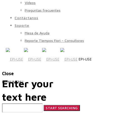
Videos
Preguntas frecuentes
Contáctanos
Soporte
Mesa de Ayuda
Reporte Tiempos Fiori – Consultores
EPI-USE
Close
Enter your
MENU
MENU
text here
Quiénes Somos