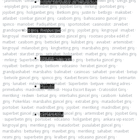
·
jasminbet
·
betwoon
·
madridbet giriş
·
betgit giriş
·
onwin giriş
·
betgit giriş
Prism Servicios de migración
·
enjoybet giriş
·
jasminbet giriş
·
Jojobet Giriş
·
mrking
·
portobet giriş
·
jojobet giriş
·
holiganbet giriş
·
Betkom giriş
·
justin tv
·
betbigo
·
maksibet
·
atlasbet
·
coinbar güncel giriş
·
casibom giriş
·
bahiscasino guncel giris
·
spinco
·
mariobet
·
Padişahbet giriş
·
sportotobet
·
casinoslot
·
zirvebet
·
grandoperabet giriş
Otros Productos
·
betpas güncel giriş
·
jojobet giriş
·
kingroyal
·
imajbet
·
kingroyal
·
meritking giriş
·
vdcasino güncel giriş
·
rootseo probe ed41cf
·
matbet
·
casibom giriş
·
betticket giriş
·
kulisbet giriş
·
avvabet
·
artemisbet
·
kingroyal
·
milanobet giriş
·
kingbetting giriş
·
marsbahis giriş
·
zirvebet giriş
·
sahabet
·
starzbet giriş
·
setrabet
·
holiganbet
·
matbet giriş
·
marsbahis giriş
EPIUSE-sap-var
·
mrking
·
Superbetin
·
jojobet
·
vaycasino giriş
·
betturka güncel giriş
·
royalbet
·
betkom giriş
·
betkom
·
vdcasino
·
herabet güncel giriş
·
grandpashabet
·
marsbahis
·
balinabet
·
casinoas
·
sahabet
·
perabet
·
betup
·
betvole güncel giriş
·
spinco giriş
·
Kavbet Resmi Giris
·
betnano
·
betmartin
giriş
·
lunabet
·
milanobet
·
romabet
·
Süperbetin
·
betjuve
·
mrking adres
·
Mendix
primebahis
·
madridbet
·
ikimisli
·
Hopa Escort Bayan
·
Cratosslot Giriş
·
meritking
·
redwin
·
betsat giriş
·
interbahis güncel giriş
·
casibom
·
kalebet
giriş
·
Pokerklas
·
marsbahis güncel giriş
·
extrabet giriş
·
matadorbet giriş
·
portobet
·
kavbet
·
madridbet giriş
·
jojobet
·
meritking
·
madridbet giriş
·
superbet güncel giriş
·
betgaranti güncel giriş
·
artemisbet giriş
·
Jojobet Giriş
ServiceNow
·
superbetin giriş
·
portobet
·
vdcasino
·
holiganbet giriş
·
ankara vip escort
·
kingroyal giriş
·
meritking giriş
·
matadorbet
·
pusulabet güncel giriş
·
marsbahis
·
betturkey giriş
·
mavibet giriş
·
meritking
·
sahabet
·
mavibet
resmi giriş
·
superbetin giriş
·
kralbet giriş
·
vdcasino güncel giriş
·