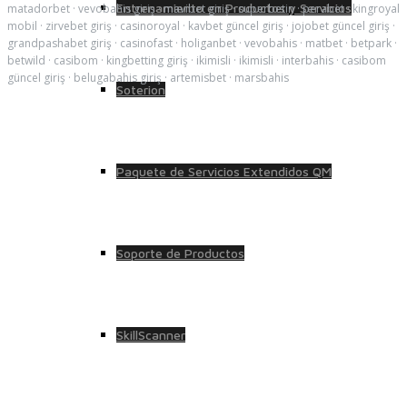
Entrenamiento en Productos y Servicios
matadorbet
·
vevobahis giriş
·
mavibet giriş
·
superbetin
·
perabet
·
kingroyal
mobil
·
zirvebet giriş
·
casinoroyal
·
kavbet güncel giriş
·
jojobet güncel giriş
·
grandpashabet giriş
·
casinofast
·
holiganbet
·
vevobahis
·
matbet
·
betpark
·
betwild
·
casibom
·
kingbetting giriş
·
ikimisli
·
ikimisli
·
interbahis
·
casibom
güncel giriş
·
belugabahis giriş
·
artemisbet
·
marsbahis
Soterion
Paquete de Servicios Extendidos QM
Soporte de Productos
SkillScanner