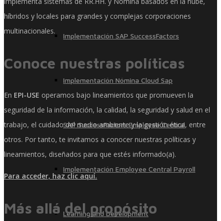
implementa sistemas de RR.HH. y Nómina basados ​​en la nube,
híbridos y locales para grandes y complejas corporaciones
multinacionales.
Implementación SAP SuccessFactors
Conoce nuestras políticas
Implementación Nómina Cloud Sap
En
EPI-USE
operamos bajo lineamientos que promueven la
seguridad de la información, la calidad, la seguridad y salud en el
trabajo, el cuidado del medio ambiente y la gestión ética, entre
SAP SuccessFactors Employee Central
otros. Por tanto, te invitamos a conocer nuestras políticas y
lineamientos, diseñados para que estés informado(a).
Implementación Employee Central Payroll
Para acceder, haz clic aquí.
Más allá del propósito
Learning and Development