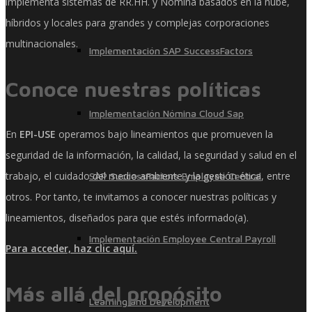
implementa sistemas de RR.HH. y Nómina basados ​​en la nube,
híbridos y locales para grandes y complejas corporaciones
multinacionales.
Implementación SAP SuccessFactors
Conoce nuestras políticas
Implementación Nómina Cloud Sap
En
EPI-USE
operamos bajo lineamientos que promueven la
seguridad de la información, la calidad, la seguridad y salud en el
trabajo, el cuidado del medio ambiente y la gestión ética, entre
SAP SuccessFactors Employee Central
otros. Por tanto, te invitamos a conocer nuestras políticas y
lineamientos, diseñados para que estés informado(a).
Implementación Employee Central Payroll
Para acceder, haz clic aquí.
Más allá del propósito
Learning and Development