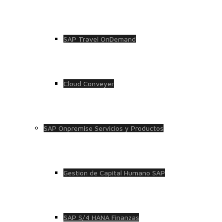
SAP Travel OnDemand
Cloud Conveyer
SAP Onpremise Servicios y Productos
Gestión de Capital Humano SAP
SAP S/4 HANA Finanzas