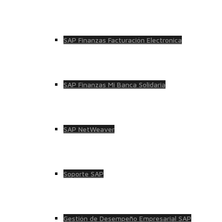
SAP Finanzas Facturación Electronica
SAP Finanzas Mi Banca Solidaria
SAP NetWeaver
Soporte SAP
Gestión de Desempeño Empresarial SAP