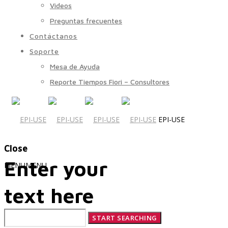
Videos
Preguntas frecuentes
Contáctanos
Soporte
Mesa de Ayuda
Reporte Tiempos Fiori – Consultores
EPI-USE
Close
Enter your
MENU
MENU
text here
Quiénes Somos