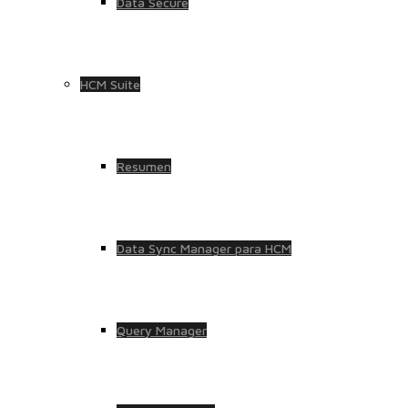
Data Secure
HCM Suite
Resumen
Data Sync Manager para HCM
Query Manager