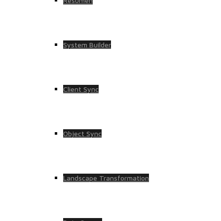
Resumen
System Builder
Client Sync
Object Sync
Landscape Transformation