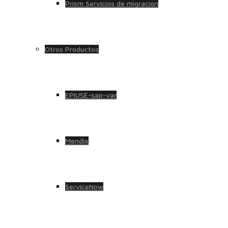
Prism Servicios de migración
Otros Productos
EPIUSE-sap-var
Mendix
ServiceNow