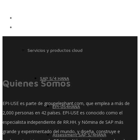
Servicios
Servicios y productos cloud
SAP S/4 HANA
Quienes Somos
EPI-USE es parte de groupelephant.com, que emplea a más de
EPI-US4HANA
2,000 personas en 42 países. EPI-USE es conocido como el
especialista independiente de RR.HH. y Nómina de SAP más
grande y experimentado del mundo, y diseña, construye e
Assessment SAP S/4HANA