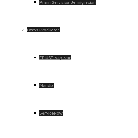
Prism Servicios de migración
Otros Productos
EPIUSE-sap-var
Mendix
ServiceNow