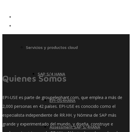
Servicios
Servicios y productos cloud
SAP S/4 HANA
Quienes Somos
EPI-USE es parte de groupelephant.com, que emplea a más de
EPI-US4HANA
2,000 personas en 42 países. EPI-USE es conocido como el
especialista independiente de RR.HH. y Nómina de SAP más
grande y experimentado del mundo, y diseña, construye e
Assessment SAP S/4HANA