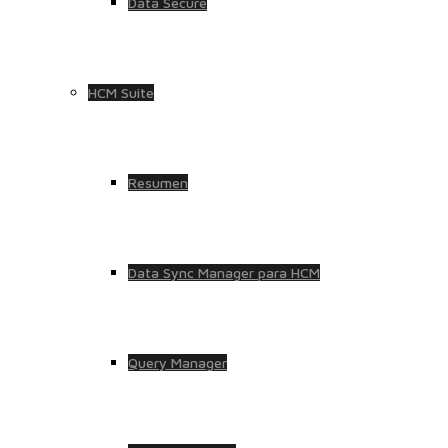
Data Secure
HCM Suite
Resumen
Data Sync Manager para HCM
Query Manager