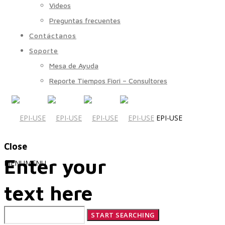
Videos
Preguntas frecuentes
Contáctanos
Soporte
Mesa de Ayuda
Reporte Tiempos Fiori – Consultores
EPI-USE
Close
Enter your
MENU
MENU
text here
Quiénes Somos