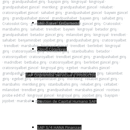
giriş
·
grandpashabet giriş
·
bayspin giriş
·
kingroyal
·
kingroyal
·
grandpashabet güncel
·
meritking
·
grandpashabet güncel
·
rekabet
·
cratosroyalbet güncel
·
sahabet giriş
·
grandpashabet güncel
·
baywin güncel
giriş
·
grandpashabet güncel
·
grandpashabet
·
baywin giriş
·
sahabet giriş
·
SAP Travel OnDemand
Cratosslot Giriş
·
grandpashabet
·
benjaminsbet güncel giriş
·
Cratosslot
·
marsbahis giriş
·
sahabet
·
trendbet
·
baywin
·
kingroyal
·
betador giriş
·
grandpashabet
·
betador güncel giriş
·
milanobet giriş
·
kingroyal
·
trendbet
·
sahabet
·
benjaminsbet
·
jojobet giriş
·
grandpashabet giriş
·
cratosroyalbet
·
trendbet
·
marsbahis
·
kingroyal güncel
·
trendbet
·
berlinbet
·
kingroyal
Cloud Conveyer
giriş
·
cratosroyalbet giriş
·
trendbet giriş
·
istanbulbahis
·
betador
·
cratosroyalbet
·
cratosroyalbet
·
trendbet güncel giriş
·
grandpashabet giriş
·
madridbet
·
betbaba giriş
·
cratosroyalbet giriş
·
berlinbet güncel giriş
·
cratosroyalbet güncel
·
kingroyal giriş
·
egebet
·
marsbahis güncel
·
grandpashabet
·
grandpashabet güncel
·
grandpashabet giriş
·
taksimbet
SAP Onpremise Servicios y Productos
giriş
·
egebet giriş
·
benjaminsbet giriş
·
meritking
·
rekabet güncel giriş
·
marsbahis
·
meritking giriş
·
istanbulbahis giriş
·
rekabet giriş
·
celtabet
·
milanobet
·
trendbet giriş
·
grandpashabet
·
marsbahis güncel
·
rootseo
probe ed41cf
·
kingroyal güncel
·
kingroyal giriş
·
jojobet giriş
·
bayspin
·
jojobet
·
marsbahis giriş
Gestión de Capital Humano SAP
SAP S/4 HANA Finanzas