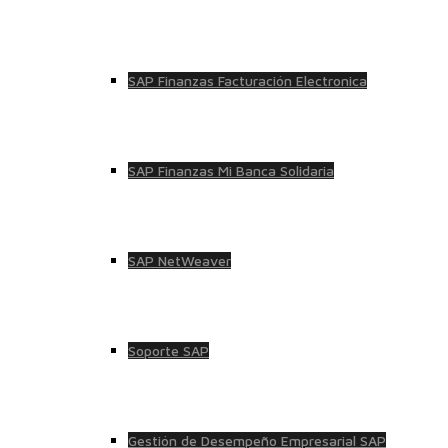
SAP Finanzas Facturación Electronica
SAP Finanzas Mi Banca Solidaria
SAP NetWeaver
Soporte SAP
Gestión de Desempeño Empresarial SAP