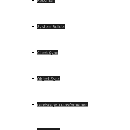
Resumen
System Builder
Client Sync
Object Sync
Landscape Transformation