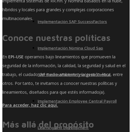
implementa sistemas de RR.HH. y Nómina basados ​​en la nube,
híbridos y locales para grandes y complejas corporaciones
multinacionales.
Implementación SAP SuccessFactors
Conoce nuestras políticas
Implementación Nómina Cloud Sap
En
EPI-USE
operamos bajo lineamientos que promueven la
seguridad de la información, la calidad, la seguridad y salud en el
trabajo, el cuidado del medio ambiente y la gestión ética, entre
SAP SuccessFactors Employee Central
otros. Por tanto, te invitamos a conocer nuestras políticas y
lineamientos, diseñados para que estés informado(a).
Implementación Employee Central Payroll
Para acceder, haz clic aquí.
Más allá del propósito
Learning and Development