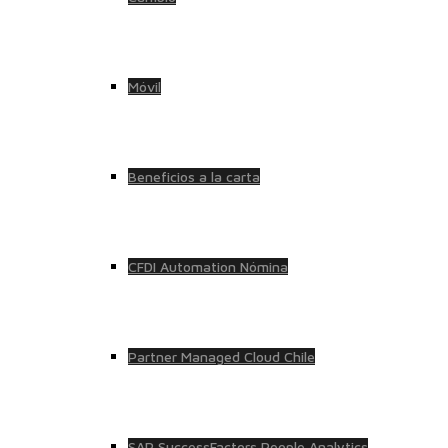
Móvil
Beneficios a la carta
CFDI Automation Nómina
Partner Managed Cloud Chile
SAP SuccessFactors People Analytics