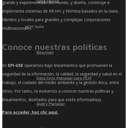
Data Secure
grande y experimentado del mundo, y diseña, construye e
implementa sistemas de RR.HH. y Nómina basados ​​en la nube,
híbridos y locales para grandes y complejas corporaciones
HCM Suite
multinacionales.
Conoce nuestras políticas
Resumen
En
EPI-USE
operamos bajo lineamientos que promueven la
seguridad de la información, la calidad, la seguridad y salud en el
Data Sync Manager para HCM
trabajo, el cuidado del medio ambiente y la gestión ética, entre
otros. Por tanto, te invitamos a conocer nuestras políticas y
lineamientos, diseñados para que estés informado(a).
Query Manager
Para acceder, haz clic aquí.