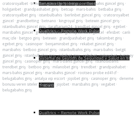
Servicios de Nómina por País
cratosroyalbet
·
trendbet güncel giriş
·
betgoo
·
mars-bahis güncel giriş
·
holiganbet
·
grandpashabet giriş
·
betcup
·
mars-bahis
·
betbaba giriş
·
cratosroyalbet giriş
·
istanbulbahis
·
berlinbet güncel giriş
·
cratosroyalbet
güncel
·
grandbetting
·
betnano
·
kingroyal giriş
·
betewin güncel giriş
·
istanbulbahis güncel giriş
·
taraftarium24
·
trendbet güncel giriş
·
egebet
·
Qualtrics – Remote Work Pulse
marsbahis güncel
·
grandpashabet
·
grandpashabet güncel
·
efesbet
·
canlı
maç izle
·
betgoo giriş
·
betewin
·
grandpashabet giriş
·
taksimbet giriş
·
egebet giriş
·
casinoper
·
benjaminsbet giriş
·
rekabet güncel giriş
·
marsbahis
·
betboo güncel giriş
·
istanbulbahis giriş
·
mars-bahis
·
betgit
güncel giriş
·
istanbulbahis giriş
·
rekabet giriş
·
celtabet
·
milanobet
·
betgray
Sistema de Gestión de Seguridad y Salud en el
güncel giriş
·
casinoper giriş
·
mars-bahis güncel giriş
·
istanbulbahis
·
trendbet giriş
·
betboo giriş
·
milanobet giriş
·
trendbet
·
grandpashabet
·
mars-bahis güncel giriş
·
marsbahis güncel
·
rootseo probe ed41cf
·
belugabahis giriş
·
antalya vip escort
·
jojobet giriş
·
casinoper giriş
·
deneme
bonusu veren siteler
·
bayspin
·
jojobet
·
marsbahis giriş
·
vegabet
·
Trabajo
belugabahis giriş
Qualtrics – Remote Work Pulse