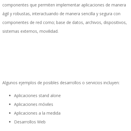
componentes que permiten implementar aplicaciones de manera
ágil y robustas, interactuando de manera sencilla y segura con
componentes de red como; base de datos, archivos, dispositivos,
Móvil
sistemas externos, movilidad.
Beneficios a la carta
CFDI Automation Nómina
Algunos ejemplos de posibles desarrollos o servicios incluyen:
Aplicaciones stand alone
Aplicaciones móviles
Partner Managed Cloud Chile
Aplicaciones a la medida
Desarrollos Web
SAP SuccessFactors People Analytics