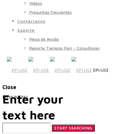
Videos
Preguntas frecuentes
Contáctanos
Soporte
Mesa de Ayuda
Reporte Tiempos Fiori – Consultores
EPI-USE
Close
Enter your
MENU
MENU
text here
Quiénes Somos