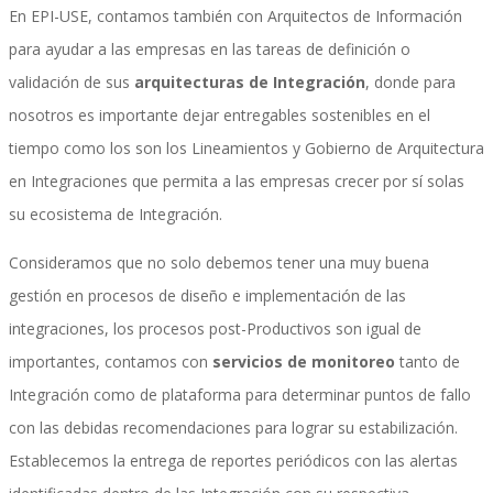
En EPI-USE, contamos también con Arquitectos de Información
para ayudar a las empresas en las tareas de definición o
validación de sus
arquitecturas de Integración
, donde para
Performance and Goals
nosotros es importante dejar entregables sostenibles en el
tiempo como los son los Lineamientos y Gobierno de Arquitectura
en Integraciones que permita a las empresas crecer por sí solas
Recruiting and Onboarding
su ecosistema de Integración.
Consideramos que no solo debemos tener una muy buena
SAP JAM
gestión en procesos de diseño e implementación de las
integraciones, los procesos post-Productivos son igual de
importantes, contamos con
servicios de monitoreo
tanto de
Look & Feel SAP SuccessFactors
Integración como de plataforma para determinar puntos de fallo
con las debidas recomendaciones para lograr su estabilización.
Establecemos la entrega de reportes periódicos con las alertas
Firma Electrónica con DocuSign