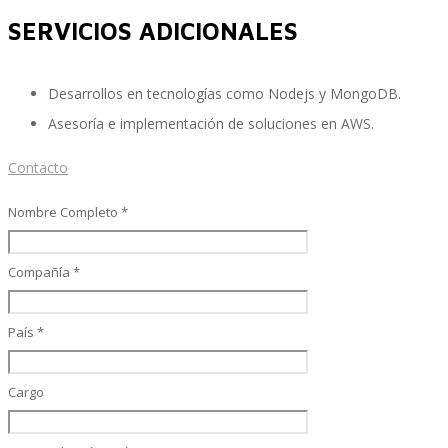
SERVICIOS ADICIONALES
Paquetes de Soporte - Apoyo COVID19
Desarrollos en tecnologías como Nodejs y MongoDB.
Asesoría e implementación de soluciones en AWS.
Contacto
EPIBot
Nombre Completo *
Productos
Compañía *
País *
Data Sync Manager Suite
Cargo