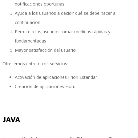
notificaciones oportunas
Ayuda a los usuarios a decidir qué se debe hacer a
continuación
Control, Riesgo y Cumplimiento
Permite a los usuarios tomar medidas rápidas y
fundamentadas
Mayor satisfacción del usuario
Soluciones de Despliegue Ágil
Ofrecemos entre otros servicios:
Activación de aplicaciones Friori Estandar
Optimización de Ambientes de Sistema
Creación de aplicaciones Fiori.
Servicios de Desarrollo Ágil de Aplicaciones
JAVA
Otros Servicios