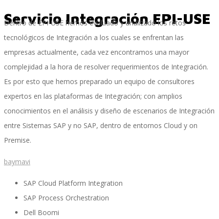
Servicio Integración EPI-USE
Dentro de EPI-USE hemos evaluado y analizado los retos
Servicios
tecnológicos de Integración a los cuales se enfrentan las
empresas actualmente, cada vez encontramos una mayor
complejidad a la hora de resolver requerimientos de Integración.
Servicios y productos cloud
Es por esto que hemos preparado un equipo de consultores
expertos en las plataformas de Integración; con amplios
conocimientos en el análisis y diseño de escenarios de Integración
SAP S/4 HANA
entre Sistemas SAP y no SAP, dentro de entornos Cloud y on
Premise.
baymavi
EPI-US4HANA
SAP Cloud Platform Integration
SAP Process Orchestration
Assessment SAP S/4HANA
Dell Boomi