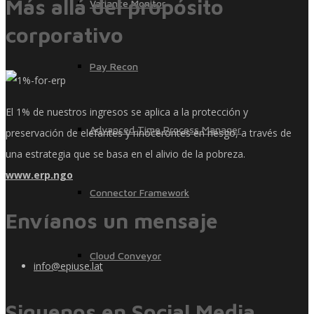
Más allá del propósito
Variance Monitor
corporativo
Pay Recon
El 1% de nuestros ingresos se aplica a la protección y
Advanced Time Process Manager
preservación de elefantes y rinocerontes en riesgo, a través de
una estrategia que se basa en el alivio de la pobreza.
www.erp.ngo
Connector Framework
Envíanos un mensaje
Cloud Conveyor
info@epiuse.lat
Siguenos en Social Media