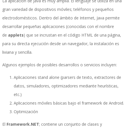
La aplicación de Java es muy amplia. El lenguaje se utiliza en una
gran variedad de dispositivos móviles; teléfonos y pequeños
electrodomésticos. Dentro del ámbito de Internet, Java permite
Inteligencia de Negocios
desarrollar pequeñas aplicaciones (conocidas con el nombre
de
applets
) que se incrustan en el código HTML de una página,
para su directa ejecución desde un navegador, la instalación es
Desarrollo de Software Personalizado
liviana y sencilla.
Algunos ejemplos de posibles desarrollos o servicios incluyen:
Control de Calidad y Pruebas de Software
Aplicaciones stand alone (parsers de texto, extractores de
datos, simuladores, optimizadores mediante heurísticas,
etc.)
Servicios de Consultoría en Entrenamiento y
Aplicaciones móviles básicas bajo el framework de Android.
Optimización
El
Framework.NET
; contiene un conjunto de clases y
Cambio