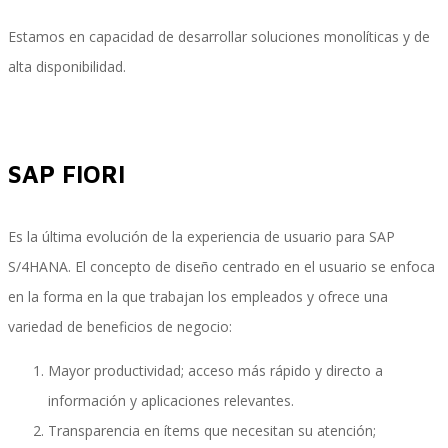
Estamos en capacidad de desarrollar soluciones monolíticas y de
alta disponibilidad.
SAP Finanzas Facturación Electronica
SAP FIORI
SAP Finanzas Mi Banca Solidaria
Es la última evolución de la experiencia de usuario para SAP
SAP NetWeaver
S/4HANA. El concepto de diseño centrado en el usuario se enfoca
en la forma en la que trabajan los empleados y ofrece una
variedad de beneficios de negocio:
Soporte SAP
Mayor productividad; acceso más rápido y directo a
información y aplicaciones relevantes.
Transparencia en ítems que necesitan su atención;
Gestión de Desempeño Empresarial SAP