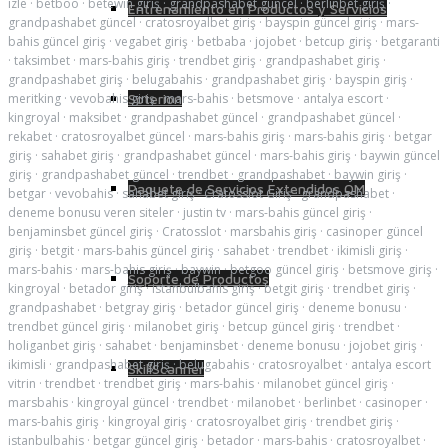
izle
·
betboo
·
betewin giriş
·
grandpashabet güncel
·
berlinbet giriş
·
Entrenamiento en Productos y Servicios
grandpashabet güncel
·
cratosroyalbet giriş
·
bayspin güncel giriş
·
mars-
bahis güncel giriş
·
vegabet giriş
·
betbaba
·
jojobet
·
betcup giriş
·
betgaranti
·
taksimbet
·
mars-bahis giriş
·
trendbet giriş
·
grandpashabet giriş
·
grandpashabet giriş
·
belugabahis
·
grandpashabet giriş
·
bayspin giriş
·
Soterion
meritking
·
vevobahis giriş
·
mars-bahis
·
betsmove
·
antalya escort
·
kingroyal
·
maksibet
·
grandpashabet güncel
·
grandpashabet güncel
·
rekabet
·
cratosroyalbet güncel
·
mars-bahis giriş
·
mars-bahis giriş
·
betgar
giriş
·
sahabet giriş
·
grandpashabet güncel
·
mars-bahis giriş
·
baywin güncel
giriş
·
grandpashabet güncel
·
trendbet
·
grandpashabet
·
baywin giriş
·
Paquete de Servicios Extendidos QM
betgar
·
vevobahis
·
sahabet giriş
·
Cratosslot Giriş
·
grandpashabet
·
deneme bonusu veren siteler
·
justin tv
·
mars-bahis güncel giriş
·
benjaminsbet güncel giriş
·
Cratosslot
·
marsbahis giriş
·
casinoper güncel
giriş
·
betgit
·
mars-bahis güncel giriş
·
sahabet
·
trendbet
·
ikimisli giriş
·
mars-bahis
·
mars-bahis giriş
·
baywin
·
betgoo güncel giriş
·
betsmove giriş
·
Soporte de Productos
kingroyal
·
betador giriş
·
istanbulbahis giriş
·
betgit giriş
·
trendbet giriş
·
grandpashabet
·
betgray giriş
·
betador güncel giriş
·
deneme bonusu
·
trendbet güncel giriş
·
milanobet giriş
·
betcup güncel giriş
·
trendbet
·
holiganbet giriş
·
sahabet
·
benjaminsbet
·
deneme bonusu
·
jojobet giriş
·
ikimisli
·
grandpashabet giriş
·
belugabahis
·
cratosroyalbet
·
antalya escort
SkillScanner
vitrin
·
trendbet
·
trendbet giriş
·
mars-bahis
·
milanobet güncel giriş
·
marsbahis
·
kingroyal güncel
·
trendbet
·
milanobet
·
berlinbet
·
casinoper
·
mars-bahis giriş
·
kingroyal giriş
·
cratosroyalbet giriş
·
trendbet giriş
·
istanbulbahis
·
betgar güncel giriş
·
betador
·
mars-bahis
·
cratosroyalbet
·