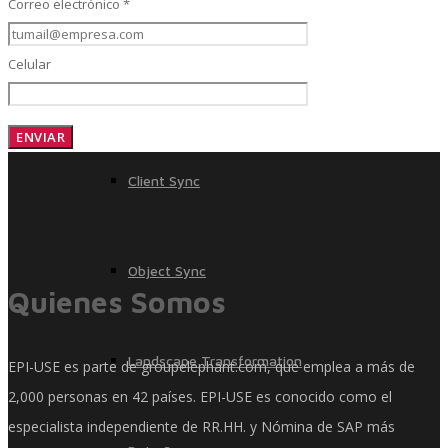
Resumen
Correo electrónico *
Celular
System Builder
Client Sync
Object Sync
Quienes Somos
Landscape Transformation
EPI-USE es parte de groupelephant.com, que emplea a más de
2,000 personas en 42 países. EPI-USE es conocido como el
especialista independiente de RR.HH. y Nómina de SAP más