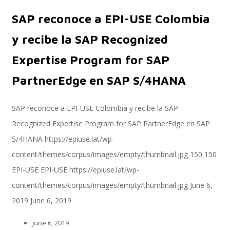
SAP reconoce a EPI-USE Colombia
Servicios
y recibe la SAP Recognized
Expertise Program for SAP
PartnerEdge en SAP S/4HANA
Servicios y productos cloud
SAP reconoce a EPI-USE Colombia y recibe la SAP
Recognized Expertise Program for SAP PartnerEdge en SAP
SAP S/4 HANA
S/4HANA
https://epiuse.lat/wp-
content/themes/corpus/images/empty/thumbnail.jpg
150
150
EPI-USE
EPI-USE
https://epiuse.lat/wp-
EPI-US4HANA
content/themes/corpus/images/empty/thumbnail.jpg
June 6,
2019
June 6, 2019
Assessment SAP S/4HANA
June 6, 2019