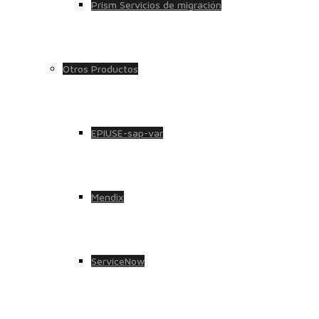
Prism Servicios de migración
Otros Productos
EPIUSE-sap-var
Mendix
ServiceNow