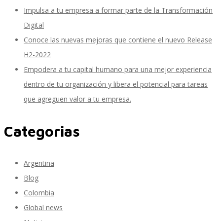
Impulsa a tu empresa a formar parte de la Transformación
Digital
SAP SuccessFactors Training Education
Conoce las nuevas mejoras que contiene el nuevo Release
H2-2022
Empodera a tu capital humano para una mejor experiencia
Express Packages
dentro de tu organización y libera el potencial para tareas
que agreguen valor a tu empresa.
Soporte SuccessFactors
Categorias
Argentina
SAP Time & Attendance by Workforce Software
Blog
Colombia
Global news
SAP Time and Attendance