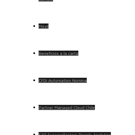
Móvil
Beneficios a la carta
CFDI Automation Nómina
Partner Managed Cloud Chile
SAP SuccessFactors People Analytics