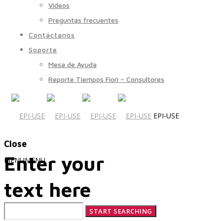
Videos
Preguntas frecuentes
Contáctanos
Soporte
Mesa de Ayuda
Reporte Tiempos Fiori – Consultores
EPI-USE
Close
Enter your
MENU
MENU
text here
Quiénes Somos