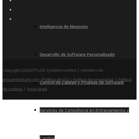
Inteligencia de Negocios
Desarrollo de Software Personalizado
Copyright 2026 EPI-USE Systems Limited | miembro de
groupelephant.com
|
Política de ISO
| Política de privacidad
|
Política
Control de Calidad y Pruebas de Software
de cookies
|
Aviso legal
Servicios de Consultoría en Entrenamiento y
Cambio