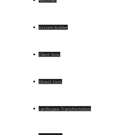
Resumen
System Builder
Client Sync
Object Sync
Landscape Transformation