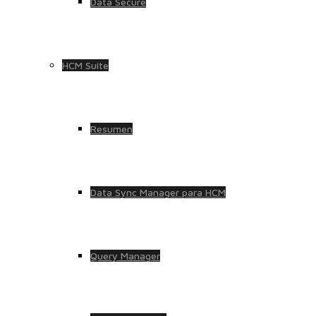
Data Secure
HCM Suite
Resumen
Data Sync Manager para HCM
Query Manager