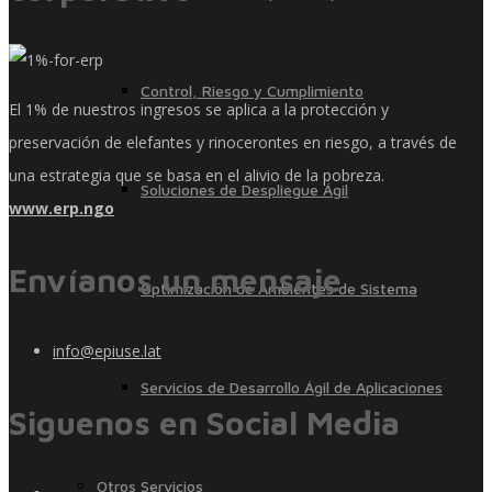
Control, Riesgo y Cumplimiento
El 1% de nuestros ingresos se aplica a la protección y
preservación de elefantes y rinocerontes en riesgo, a través de
una estrategia que se basa en el alivio de la pobreza.
Soluciones de Despliegue Ágil
www.erp.ngo
Envíanos un mensaje
Optimización de Ambientes de Sistema
info@epiuse.lat
Servicios de Desarrollo Ágil de Aplicaciones
Siguenos en Social Media
Otros Servicios