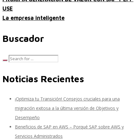
USE
La empresa inteligente
Performance and Goals
Buscador
Recruiting and Onboarding
Noticias Recientes
SAP JAM
¡Optimiza tu Transición! Consejos cruciales para una
Look & Feel SAP SuccessFactors
migración exitosa a la última versión de Objetivos y
Desempeño
Beneficios de SAP en AWS – Porqué SAP sobre AWS y
Firma Electrónica con DocuSign
Servicios Administrados