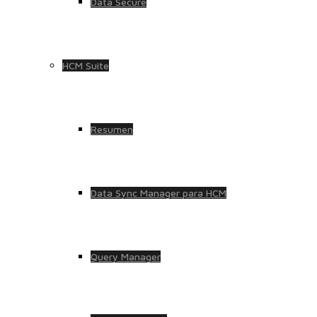
Data Secure
HCM Suite
Resumen
Data Sync Manager para HCM
Query Manager