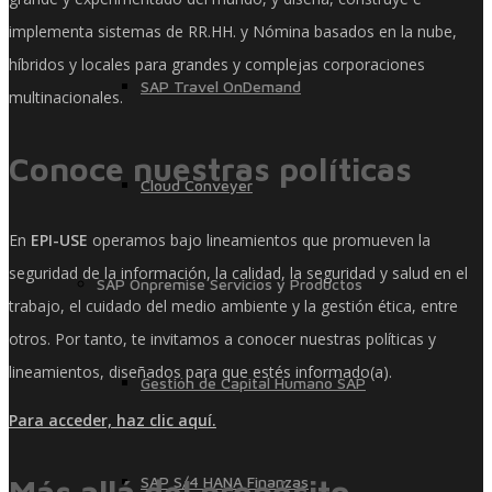
implementa sistemas de RR.HH. y Nómina basados ​​en la nube,
híbridos y locales para grandes y complejas corporaciones
SAP Travel OnDemand
multinacionales.
Conoce nuestras políticas
Cloud Conveyer
En
EPI-USE
operamos bajo lineamientos que promueven la
seguridad de la información, la calidad, la seguridad y salud en el
SAP Onpremise Servicios y Productos
trabajo, el cuidado del medio ambiente y la gestión ética, entre
otros. Por tanto, te invitamos a conocer nuestras políticas y
lineamientos, diseñados para que estés informado(a).
Gestión de Capital Humano SAP
Para acceder, haz clic aquí.
Más allá del propósito
SAP S/4 HANA Finanzas