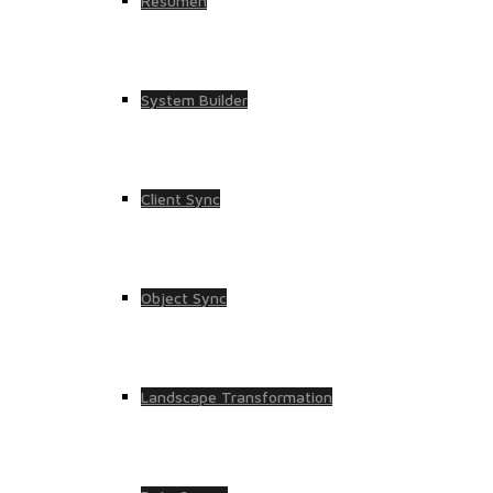
Resumen
System Builder
Client Sync
Object Sync
Landscape Transformation