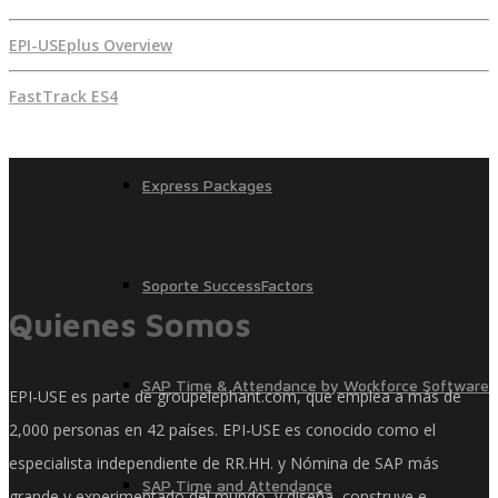
EPI-USEplus Overview
SAP SuccessFactors Training Education
FastTrack ES4
Express Packages
Soporte SuccessFactors
Quienes Somos
SAP Time & Attendance by Workforce Software
EPI-USE es parte de groupelephant.com, que emplea a más de
2,000 personas en 42 países. EPI-USE es conocido como el
especialista independiente de RR.HH. y Nómina de SAP más
SAP Time and Attendance
grande y experimentado del mundo, y diseña, construye e