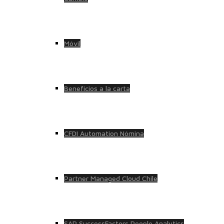
Móvil
Beneficios a la carta
CFDI Automation Nómina
Partner Managed Cloud Chile
SAP SuccessFactors People Analytics