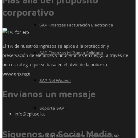
corporativo
SAP Finanzas Facturación Electronica
El 1% de nuestros ingresos se aplica a la protección y
SAP Finanzas Mi Banca Solidaria
preservación de elefantes y rinocerontes en riesgo, a través de
una estrategia que se basa en el alivio de la pobreza.
www.erp.ngo
SAP NetWeaver
Envíanos un mensaje
Soporte SAP
info@epiuse.lat
Siguenos en Social Media
Gestión de Desempeño Empresarial SAP