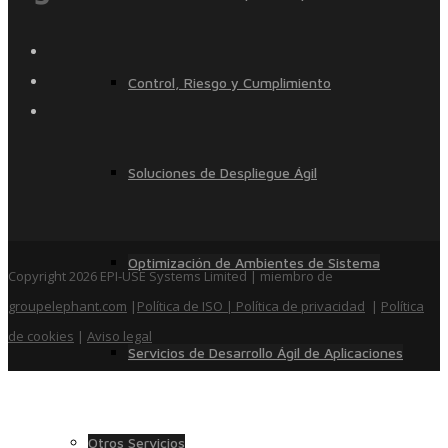
Control, Riesgo y Cumplimiento
Soluciones de Despliegue Ágil
Optimización de Ambientes de Sistema
Copyright 2026 EPI-USE Systems Limited | miembro de
groupelephant.com
|
Política de ISO
| Política de privacidad
|
Política
de cookies
|
Aviso legal
Servicios de Desarrollo Ágil de Aplicaciones
Otros Servicios