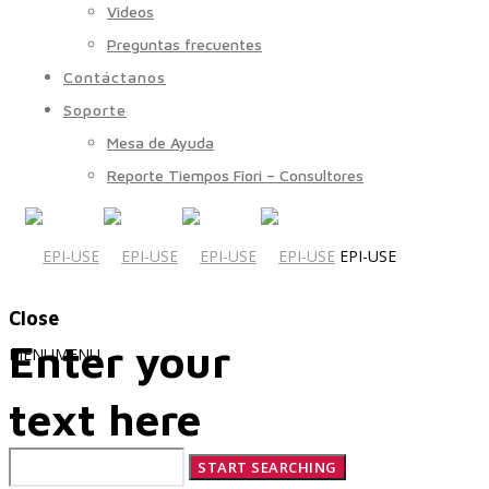
Videos
Preguntas frecuentes
Contáctanos
Soporte
Mesa de Ayuda
Reporte Tiempos Fiori – Consultores
EPI-USE
Close
Enter your
MENU
MENU
text here
Quiénes Somos