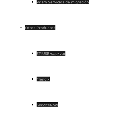
Prism Servicios de migración
Otros Productos
EPIUSE-sap-var
Mendix
ServiceNow