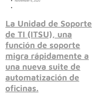
November 6, 2020
Implementación SAP SuccessFactors
La Unidad de Soporte
de TI (ITSU), una
Implementación Nómina Cloud Sap
función de soporte
migra rápidamente a
SAP SuccessFactors Employee Central
una nueva suite de
automatización de
Implementación Employee Central Payroll
oficinas.
Learning and Development