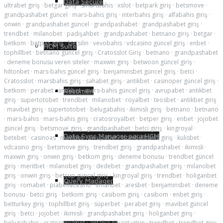
Data Secure
ultrabet giriş
·
betgar giriş
·
smartbahis
·
xslot
·
betpark giriş
·
betsmove
·
grandpashabet güncel
·
mars-bahis giriş
·
interbahis giriş
·
alfabahis giriş
·
onwin
·
grandpashabet güncel
·
grandpashabet
·
grandpashabet giriş
·
trendbet
·
milanobet
·
padişahbet
·
grandpashabet
·
betnano giriş
·
betgar
·
betkom
·
betpas giriş
·
betsilin
·
vevobahis
·
vdcasino güncel giriş
·
enbet
·
HCM Suite
tophillbet
·
betnano güncel giriş
·
Cratosslot Giriş
·
betnano
·
grandpashabet
·
deneme bonusu veren siteler
·
maxwin giriş
·
betwoon güncel giriş
·
hiltonbet
·
mars-bahis güncel giriş
·
benjaminsbet güncel giriş
·
betci
·
Cratosslot
·
marsbahis giriş
·
sahabet giriş
·
antikbet
·
casinoper güncel giriş
·
betkom
·
perabet
·
antikbet
·
mars-bahis güncel giriş
·
avrupabet
·
antikbet
Resumen
giriş
·
supertotobet
·
trendbet
·
milanobet
·
royalbet
·
teosbet
·
antikbet giriş
·
mavibet giriş
·
süpertotobet
·
belugabahis
·
ikimisli giriş
·
betnano
·
betnano
·
mars-bahis
·
mars-bahis giriş
·
cratosroyalbet
·
betper giriş
·
enbet
·
jojobet
güncel giriş
·
betsmove giriş
·
grandpashabet
·
betci giriş
·
kingroyal
·
Data Sync Manager para HCM
betebet
·
casinoas
·
mavibet
·
avrupabet
·
istanbulbahis giriş
·
kulisbet
·
vdcasino giriş
·
betsmove giriş
·
trendbet giriş
·
grandpashabet
·
ikimisli
·
maxwin giriş
·
onwin giriş
·
betkom giriş
·
deneme bonusu
·
trendbet güncel
giriş
·
meritbet
·
milanobet giriş
·
dedebet
·
grandpashabet giriş
·
milanobet
giriş
·
onwin giriş
·
betcup güncel giriş
·
kingroyal giriş
·
trendbet
·
holiganbet
Query Manager
giriş
·
romabet
·
piabellacasino
·
limanbet
·
aresbet
·
benjaminsbet
·
deneme
bonusu
·
betci giriş
·
betkom giriş
·
casibom giriş
·
casibom
·
enbet giriş
·
betturkey giriş
·
tophillbet giriş
·
süperbet
·
perabet giriş
·
mavibet güncel
giriş
·
betci
·
jojobet
·
ikimisli
·
grandpashabet giriş
·
holiganbet giriş
·
belugabahis
·
cratosroyalbet
·
antalya escort vitrin
·
trendbet
·
trendbet giriş