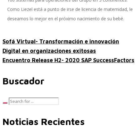
Como Liezel está a punto de irse de licencia de maternidad, le
deseamos lo mejor en el próximo nacimiento de su bebé.
SAP Travel OnDemand
Sofá Virtual- Transformación e innovación
Digital en organizaciones exitosas
Cloud Conveyer
Encuentro Release H2- 2020 SAP SuccessFactors
Buscador
SAP Onpremise Servicios y Productos
Gestión de Capital Humano SAP
Noticias Recientes
SAP S/4 HANA Finanzas