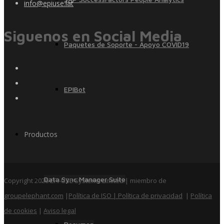
info@epiuse.lat
Siguenos en Social Media
Paquetes de Soporte - Apoyo COVID19
EPIBot
Productos
Data Sync Manager Suite
Copyright 2026 EPI-USE Systems Limited | miembro de
groupelephant.com
|
Política de ISO
| Política de privacidad
|
Política
de cookies
|
Aviso legal