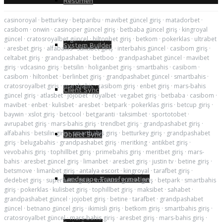
Resumen
casinoroyal
·
betturkey
·
betparibu
·
mavibet güncel giriş
·
matadorbet
·
casibom
·
onwin
·
casinoper güncel giriş
·
betbaba güncel giriş
·
kingroyal
güncel
·
cratosroyalbet güncel
·
hiltonbet giriş
·
betkom
·
pokerklas
·
ultrabet
System Builder
·
aresbet giriş
·
alfabahis
·
sahabet giriş
·
interbahis güncel
·
casibom giriş
·
celtabet giriş
·
grandpashabet
·
betboo
·
grandpashabet güncel
·
mavibet
giriş
·
vdcasino giriş
·
betsilin
·
holiganbet giriş
·
smartbahis
·
casibom
·
casibom
·
hiltonbet
·
berlinbet giriş
·
grandpashabet güncel
·
smartbahis
·
cratosroyalbet giriş
·
marsbahis
·
casibom giriş
·
enbet giriş
·
mars-bahis
Client Sync
güncel giriş
·
atlasbet
·
jojobet
·
royalbet
·
vegabet giriş
·
betbaba
·
casibom
·
mavibet
·
enbet
·
kulisbet
·
aresbet
·
betpark
·
pokerklas giris
·
betcup giriş
·
baywin
·
xslot giriş
·
betcool
·
betgaranti
·
taksimbet
·
sportotobet
·
avrupabet giriş
·
mars-bahis giriş
·
trendbet giriş
·
grandpashabet giriş
·
alfabahis
·
betsilin giriş
·
smartbahis giriş
·
betturkey giriş
·
grandpashabet
Object Sync
giriş
·
belugabahis
·
grandpashabet giriş
·
meritking
·
antikbet giriş
·
vevobahis giriş
·
tophillbet giriş
·
primebahis giriş
·
meritbet giriş
·
mars-
bahis
·
aresbet güncel giriş
·
limanbet
·
aresbet giriş
·
justin tv
·
betine giriş
·
betsmove
·
limanbet giriş
·
antalya escort
·
kingroyal
·
tarafbet giriş
·
Landscape Transformation
dedebet giriş
·
superbetin giriş
·
vdcasino güncel giriş
·
betpark
·
smartbahis
giriş
·
pokerklas
·
kulisbet giriş
·
tophillbet giriş
·
maksibet
·
sahabet
·
grandpashabet güncel
·
jojobet giriş
·
betine
·
tarafbet
·
grandpashabet
güncel
·
betnano güncel giriş
·
ikimisli giriş
·
betkom giriş
·
smartbahis giriş
·
cratosroyalbet güncel
·
mars-bahis giriş
·
aresbet giriş
·
mars-bahis giriş
·