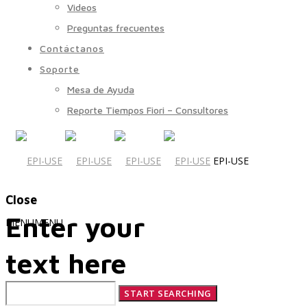
Videos
Preguntas frecuentes
Contáctanos
Soporte
Mesa de Ayuda
Reporte Tiempos Fiori – Consultores
EPI-USE
Close
Enter your
MENU
MENU
text here
Quiénes Somos