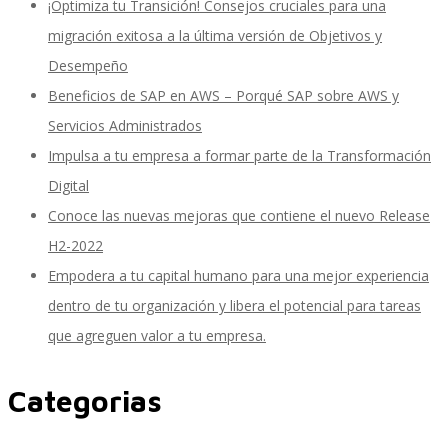
¡Optimiza tu Transición! Consejos cruciales para una
migración exitosa a la última versión de Objetivos y
Desempeño
SAP Finanzas Facturación Electronica
Beneficios de SAP en AWS – Porqué SAP sobre AWS y
Servicios Administrados
Impulsa a tu empresa a formar parte de la Transformación
SAP Finanzas Mi Banca Solidaria
Digital
Conoce las nuevas mejoras que contiene el nuevo Release
H2-2022
SAP NetWeaver
Empodera a tu capital humano para una mejor experiencia
dentro de tu organización y libera el potencial para tareas
que agreguen valor a tu empresa.
Soporte SAP
Categorias
Gestión de Desempeño Empresarial SAP