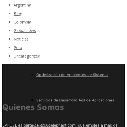
Argentina
Blog
Colombia
Control, Riesgo y Cumplimiento
Global news
Noticias
Perú
Soluciones de Despliegue Ágil
Uncategorized
Optimización de Ambientes de Sistema
Servicios de Desarrollo Ágil de Aplicaciones
Quienes Somos
EPI-USE es parte de groupelephant.com, que emplea a más de
Otros Servicios