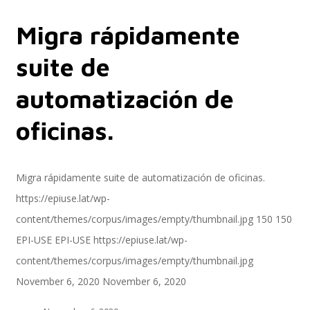
Migra rápidamente
Servicios
suite de
automatización de
Servicios y productos cloud
oficinas.
SAP S/4 HANA
Migra rápidamente suite de automatización de oficinas.
https://epiuse.lat/wp-
content/themes/corpus/images/empty/thumbnail.jpg
150
150
EPI-US4HANA
EPI-USE
EPI-USE
https://epiuse.lat/wp-
content/themes/corpus/images/empty/thumbnail.jpg
November 6, 2020
November 6, 2020
Assessment SAP S/4HANA