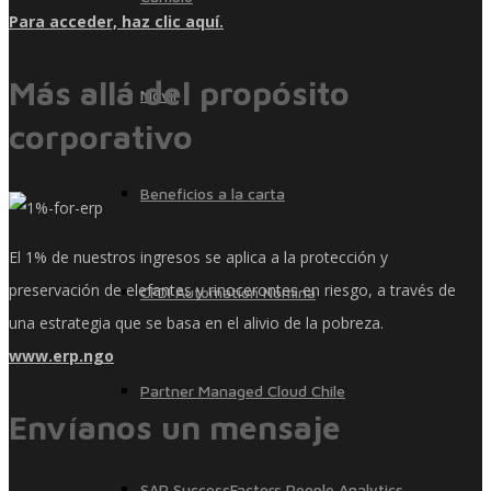
Para acceder, haz clic aquí.
Más allá del propósito
Móvil
corporativo
Beneficios a la carta
El 1% de nuestros ingresos se aplica a la protección y
preservación de elefantes y rinocerontes en riesgo, a través de
CFDI Automation Nómina
una estrategia que se basa en el alivio de la pobreza.
www.erp.ngo
Partner Managed Cloud Chile
Envíanos un mensaje
SAP SuccessFactors People Analytics