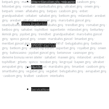
Prism Servicios de migración
betpark giriş
·
mars-bahis
·
milanobet giriş
·
vdcasino
·
casibom giriş
·
hiltonbet giriş
·
romabet
·
istanbulbahis giriş
·
ultrabet giriş
·
onwin giriş
·
betpark
·
onwin
·
alfabahis giriş
·
betpas
·
casibom giriş
·
enbet
·
grandpashabet
·
celtabet
·
sahabet giriş
·
betkom giriş
·
milanobet
·
aresbet
giriş
·
aresbet
·
ultrabet
·
casinoper giriş
·
mars-bahis güncel giriş
·
Otros Productos
istanbulbahis
·
kulisbet giriş
·
marsbahis giriş
·
trendbet giriş
·
romabet giriş
·
betboo giriş
·
sahabet
·
tophillbet
·
superbetin
·
milanobet giriş
·
betturkey
·
ikimisli giriş
·
jojobet giriş
·
trendbet
·
grandpashabet
·
mars-bahis güncel
giriş
·
spinco güncel giriş
·
onwin
·
marsbahis güncel
·
limanbet giriş
·
meritbet güncel giriş
·
rootseo probe ed41cf
·
belugabahis giriş
·
betkom
EPIUSE-sap-var
giriş
·
betkom giriş
·
antalya vip escort
·
süperbet giriş
·
royalbet giriş
·
onwin
giriş
·
bahiscasino
·
jojobet güncel giriş
·
betsmove
·
casinoper giriş
·
deneme bonusu veren siteler
·
sahabet
·
maxwin giriş
·
milanobet
·
aresbet
·
tophillbet
·
grbets
·
spinco
·
teosbet giriş
·
kingroyal
·
baywin giriş
·
ultrabet
·
avrupabet giriş
·
grandpashabet
·
marsbahis giriş
·
limanbet
·
casibom giriş
·
Mendix
smartbahis giriş
·
vegabet giriş
·
vegabet
·
belugabahis giriş
·
avrupabet giriş
·
casibom giriş
·
kralbet
·
casibom
·
interbahis
ServiceNow