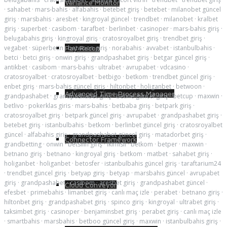
Variance Monitor
·
sahabet
·
mars-bahis
·
alfabahis
·
betebet giriş
·
betebet
·
milanobet güncel
giriş
·
marsbahis
·
aresbet
·
kingroyal güncel
·
trendbet
·
milanobet
·
kralbet
giriş
·
superbet
·
casibom
·
tarafbet
·
berlinbet
·
casinoper
·
mars-bahis giriş
·
belugabahis giriş
·
kingroyal giriş
·
cratosroyalbet giriş
·
trendbet giriş
·
vegabet
·
süperbetin
·
betwoon giriş
·
norabahis
·
avvabet
·
istanbulbahis
·
Pay Recon
betci
·
betci giriş
·
onwin giriş
·
grandpashabet giriş
·
betgar güncel giriş
·
antikbet
·
casibom
·
mars-bahis
·
ultrabet
·
avrupabet
·
vdcasino
·
cratosroyalbet
·
cratosroyalbet
·
betbigo
·
betkom
·
trendbet güncel giriş
·
enbet giriş
·
mars-bahis güncel giriş
·
hiltonbet
·
holiganbet
·
betwoon
·
Advanced Time Process Manager
grandpashabet
·
grandpashabet giriş
·
betine güncel giriş
·
betcup
·
maxwin
·
betlivo
·
pokerklas giris
·
mars-bahis
·
betbaba giriş
·
betpark giriş
·
cratosroyalbet giriş
·
betpark güncel giriş
·
avrupabet
·
grandpashabet giriş
·
betebet giriş
·
istanbulbahis
·
betkom
·
berlinbet güncel giriş
·
cratosroyalbet
güncel
·
alfabahis giriş
·
grandpashabet güncel giriş
·
matadorbet giriş
·
Connector Framework
grandbetting
·
onwin
·
betsilin giriş
·
ikimisli
·
betkom
·
betper
·
maxwin
·
betnano giriş
·
betnano
·
kingroyal giriş
·
betkom
·
matbet
·
sahabet giriş
·
holiganbet
·
holiganbet
·
betosfer
·
istanbulbahis güncel giriş
·
taraftarium24
·
trendbet güncel giriş
·
betyap giriş
·
betyap
·
marsbahis güncel
·
avrupabet
giriş
·
grandpashabet
·
casibom
·
aresbet giriş
·
grandpashabet güncel
·
Cloud Conveyor
efesbet
·
primebahis
·
limanbet giriş
·
canlı maç izle
·
perabet
·
betnano giriş
·
hiltonbet giriş
·
grandpashabet giriş
·
spinco giriş
·
kingroyal
·
ultrabet giriş
·
taksimbet giriş
·
casinoper
·
benjaminsbet giriş
·
perabet giriş
·
canlı maç izle
·
smartbahis
·
marsbahis
·
betboo güncel giriş
·
maxwin
·
istanbulbahis giriş
·