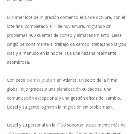
El primer lote de migración comenzó el 13 de octubre, con el
SAP SuccessFactors Training Education
lote final completado el 1 de noviembre, migrando sin
problemas 400 cuentas de correo y almacenamiento. Liezel
dirigió personalmente el trabajo de campo, trabajando largos
Express Packages
días y a menudo en la noche. Fue una hazaña realmente
asombrosa.
Soporte SuccessFactors
Con sede
Werner Joubert
en Atlanta, un socio de la firma
global, dijo ‘gracias a una planificación cuidadosa, una
comunicación excepcional y una gestión eficaz del cambio,
SAP Time & Attendance by Workforce Software
Liezel y su gente lograron la migración sin problemas».
Liezel y su personal en la ITSU soportan actualmente más de
SAP Time and Attendance
100 sistemas para operaciones del Grupo en 3 continentes.