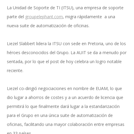
La Unidad de Soporte de TI (ITSU), una empresa de soporte
parte del
groupelephant.com
, migra rápidamente a una
Performance and Goals
nueva suite de automatización de oficinas.
Liezel Slabbert lidera la ITSU con sede en Pretoria, uno de los
Recruiting and Onboarding
héroes desconocidos del Grupo. La AUIT se da a menudo por
sentada, por lo que el post de hoy celebra un logro notable
reciente.
SAP JAM
Liezel co-dirigió negociaciones en nombre de EUAM, lo que
dio lugar a ahorros de costes y a un acuerdo de licencia que
Look & Feel SAP SuccessFactors
permitirá lo que finalmente dará lugar a la estandarización
para el Grupo en una única suite de automatización de
oficinas, facilitando una mayor colaboración entre empresas
Firma Electrónica con DocuSign
en 33 países.