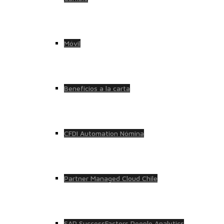
Móvil
Beneficios a la carta
CFDI Automation Nómina
Partner Managed Cloud Chile
SAP SuccessFactors People Analytics