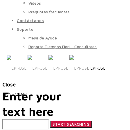
Videos
Preguntas frecuentes
Contáctanos
Soporte
Mesa de Ayuda
Reporte Tiempos Fiori – Consultores
EPI-USE
Close
Enter your
MENU
MENU
text here
Quiénes Somos