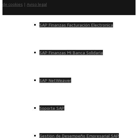
de cookies
|
Aviso legal
SAP Finanzas Facturación Electronica
SAP Finanzas Mi Banca Solidaria
SAP NetWeaver
Soporte SAP
Gestión de Desempeño Empresarial SAP