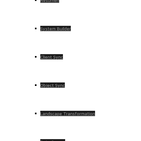
Resumen
System Builder
Client Sync
Object Sync
Landscape Transformation