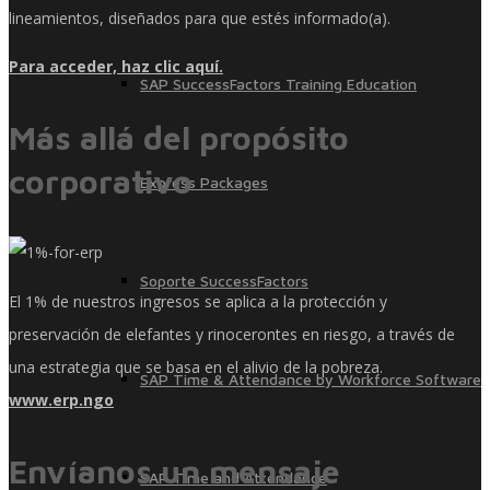
lineamientos, diseñados para que estés informado(a).
Para acceder, haz clic aquí.
SAP SuccessFactors Training Education
Más allá del propósito
corporativo
Express Packages
Soporte SuccessFactors
El 1% de nuestros ingresos se aplica a la protección y
preservación de elefantes y rinocerontes en riesgo, a través de
una estrategia que se basa en el alivio de la pobreza.
SAP Time & Attendance by Workforce Software
www.erp.ngo
Envíanos un mensaje
SAP Time and Attendance