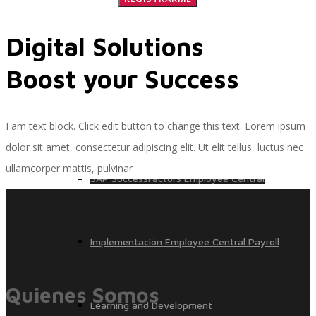
Digital Solutions
Implementación SAP SuccessFactors
Boost your Success
Implementación Nómina Cloud Sap
I am text block. Click edit button to change this text. Lorem ipsum
dolor sit amet, consectetur adipiscing elit. Ut elit tellus, luctus nec
ullamcorper mattis, pulvinar
SAP SuccessFactors Employee Central
Implementación Employee Central Payroll
Quienes Somos
Learning and Development