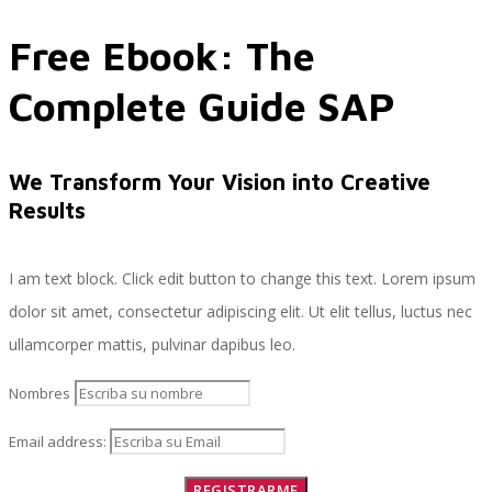
Free Ebook: The
Servicios
Complete Guide SAP
Servicios y productos cloud
We Transform Your Vision into Creative
Results
SAP S/4 HANA
I am text block. Click edit button to change this text. Lorem ipsum
dolor sit amet, consectetur adipiscing elit. Ut elit tellus, luctus nec
ullamcorper mattis, pulvinar dapibus leo.
EPI-US4HANA
Nombres
Email address:
Assessment SAP S/4HANA