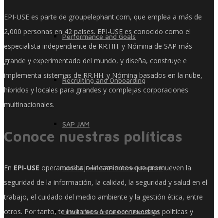
EPI-USE es parte de groupelephant.com, que emplea a más de
2,000 personas en 42 países. EPI-USE es conocido como el
Performance and Goals
especialista independiente de RR.HH. y Nómina de SAP más
grande y experimentado del mundo, y diseña, construye e
implementa sistemas de RR.HH. y Nómina basados ​​en la nube,
Recruiting and Onboarding
híbridos y locales para grandes y complejas corporaciones
multinacionales.
SAP JAM
Conoce nuestras políticas
En
EPI-USE
operamos bajo lineamientos que promueven la
Look & Feel SAP SuccessFactors
seguridad de la información, la calidad, la seguridad y salud en el
trabajo, el cuidado del medio ambiente y la gestión ética, entre
otros. Por tanto, te invitamos a conocer nuestras políticas y
Firma Electrónica con DocuSign