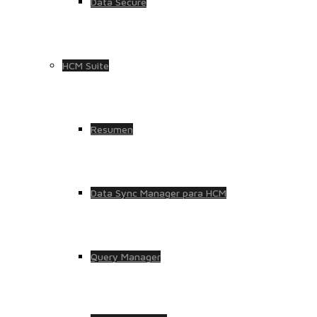
Data Secure
HCM Suite
Resumen
Data Sync Manager para HCM
Query Manager