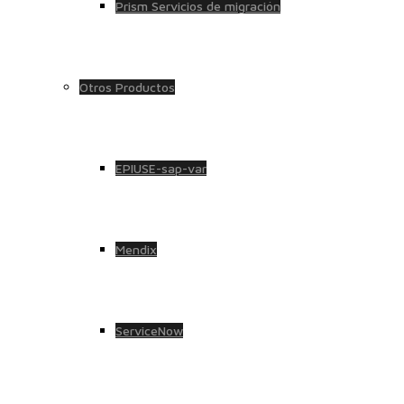
Prism Servicios de migración
Otros Productos
EPIUSE-sap-var
Mendix
ServiceNow