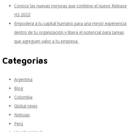
Entrenamiento en Productos y Servicios
Conoce las nuevas mejoras que contiene el nuevo Release
H2-2022
Empodera a tu capital humano para una mejor experiencia
Soterion
dentro de tu organización y libera el potencial para tareas
que agreguen valor a tu empresa.
Paquete de Servicios Extendidos QM
Categorias
Argentina
Soporte de Productos
Blog
Colombia
Global news
SkillScanner
Noticias
Perú