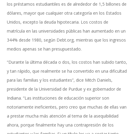
los préstamos estudiantiles es de alrededor de 1,5 billones de
dólares, mayor que cualquier otra categoría en los Estados
Unidos, excepto la deuda hipotecaria. Los costos de
Performance and Goals
matrícula en las universidades públicas han aumentado en un
344% desde 1980, según Debt.org, mientras que los ingresos
medios apenas se han presupuestado.
Recruiting and Onboarding
“Durante la última década o dos, los costos han subido tanto,
y tan rápido, que realmente se ha convertido en una dificultad
SAP JAM
para las familias y los estudiantes”, dice Mitch Daniels,
presidente de la Universidad de Purdue y ex gobernador de
Indiana. “Las instituciones de educación superior son
Look & Feel SAP SuccessFactors
notoriamente ineficientes, pero creo que muchas de ellas van
a prestar mucha más atención al tema de la asequibilidad
ahora, porque finalmente hay una contrapresión de los
Firma Electrónica con DocuSign
estudiantes y las familias. Si un título les va a costar tanto,