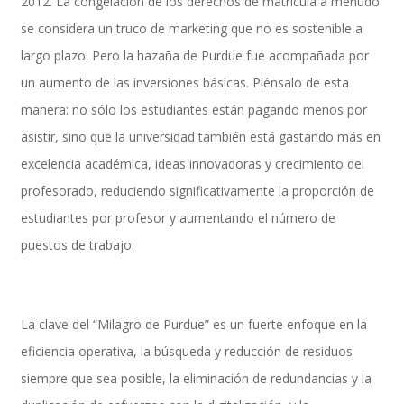
2012. La congelación de los derechos de matrícula a menudo
se considera un truco de marketing que no es sostenible a
largo plazo. Pero la hazaña de Purdue fue acompañada por
SAP Travel OnDemand
un aumento de las inversiones básicas. Piénsalo de esta
manera: no sólo los estudiantes están pagando menos por
asistir, sino que la universidad también está gastando más en
Cloud Conveyer
excelencia académica, ideas innovadoras y crecimiento del
profesorado, reduciendo significativamente la proporción de
estudiantes por profesor y aumentando el número de
SAP Onpremise Servicios y Productos
puestos de trabajo.
Gestión de Capital Humano SAP
La clave del “Milagro de Purdue” es un fuerte enfoque en la
eficiencia operativa, la búsqueda y reducción de residuos
siempre que sea posible, la eliminación de redundancias y la
SAP S/4 HANA Finanzas