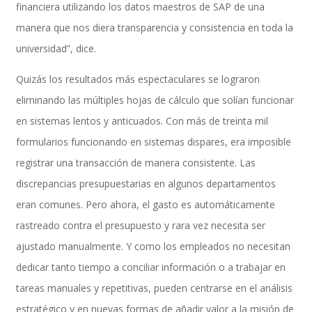
financiera utilizando los datos maestros de SAP de una
manera que nos diera transparencia y consistencia en toda la
universidad”, dice.
Paquetes de Soporte - Apoyo COVID19
Quizás los resultados más espectaculares se lograron
eliminando las múltiples hojas de cálculo que solían funcionar
en sistemas lentos y anticuados. Con más de treinta mil
EPIBot
formularios funcionando en sistemas dispares, era imposible
registrar una transacción de manera consistente. Las
discrepancias presupuestarias en algunos departamentos
Productos
eran comunes. Pero ahora, el gasto es automáticamente
rastreado contra el presupuesto y rara vez necesita ser
ajustado manualmente. Y como los empleados no necesitan
Data Sync Manager Suite
dedicar tanto tiempo a conciliar información o a trabajar en
tareas manuales y repetitivas, pueden centrarse en el análisis
estratégico y en nuevas formas de añadir valor a la misión de