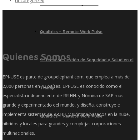
Uncategorized
Servicios de Nómina por País
Qualtrics – Remote Work Pulse
Quienes Somos
Sistema de Gestión de Seguridad y Salud en el
EPI-USE es parte de groupelephant.com, que emplea a más de
2,000 personas en 42 países. EPI-USE es conocido como el
Trabajo
especialista independiente de RR.HH. y Nómina de SAP más
grande y experimentado del mundo, y diseña, construye e
implementa sistemas de RR.HH. y Nómina basados ​​en la nube,
Qualtrics – Remote Work Pulse
híbridos y locales para grandes y complejas corporaciones
multinacionales.