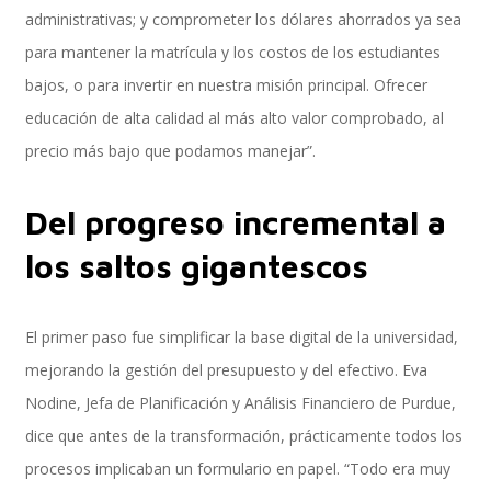
administrativas; y comprometer los dólares ahorrados ya sea
para mantener la matrícula y los costos de los estudiantes
bajos, o para invertir en nuestra misión principal. Ofrecer
Control, Riesgo y Cumplimiento
educación de alta calidad al más alto valor comprobado, al
precio más bajo que podamos manejar”.
Soluciones de Despliegue Ágil
Del progreso incremental a
los saltos gigantescos
Optimización de Ambientes de Sistema
El primer paso fue simplificar la base digital de la universidad,
mejorando la gestión del presupuesto y del efectivo. Eva
Servicios de Desarrollo Ágil de Aplicaciones
Nodine, Jefa de Planificación y Análisis Financiero de Purdue,
dice que antes de la transformación, prácticamente todos los
procesos implicaban un formulario en papel. “Todo era muy
Otros Servicios