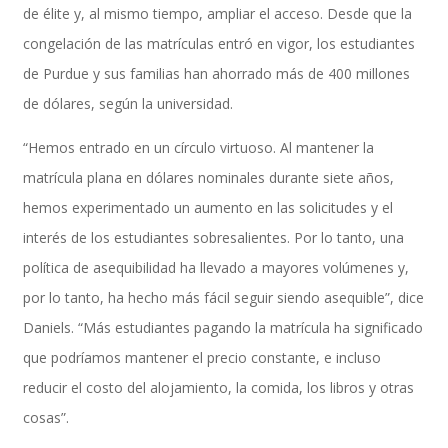
Data Secure
de élite y, al mismo tiempo, ampliar el acceso. Desde que la
congelación de las matrículas entró en vigor, los estudiantes
de Purdue y sus familias han ahorrado más de 400 millones
HCM Suite
de dólares, según la universidad.
“Hemos entrado en un círculo virtuoso. Al mantener la
matrícula plana en dólares nominales durante siete años,
Resumen
hemos experimentado un aumento en las solicitudes y el
interés de los estudiantes sobresalientes. Por lo tanto, una
política de asequibilidad ha llevado a mayores volúmenes y,
Data Sync Manager para HCM
por lo tanto, ha hecho más fácil seguir siendo asequible”, dice
Daniels. “Más estudiantes pagando la matrícula ha significado
que podríamos mantener el precio constante, e incluso
Query Manager
reducir el costo del alojamiento, la comida, los libros y otras
cosas”.