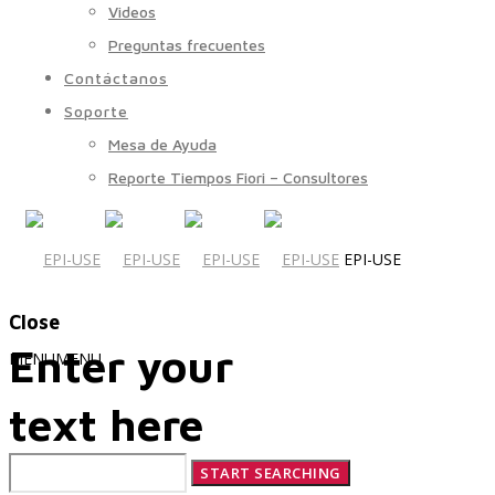
Videos
Preguntas frecuentes
Contáctanos
Soporte
Mesa de Ayuda
Reporte Tiempos Fiori – Consultores
EPI-USE
Close
Enter your
MENU
MENU
text here
Quiénes Somos