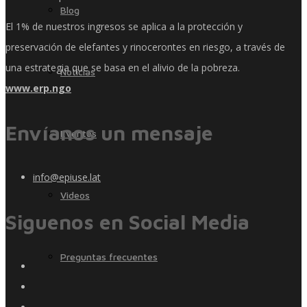
Blog
El 1% de nuestros ingresos se aplica a la protección y
preservación de elefantes y rinocerontes en riesgo, a través de
una estrategia que se basa en el alivio de la pobreza.
Noticias
www.erp.ngo
Envíanos un mensaje
Eventos
info@epiuse.lat
Videos
Siguenos en Social Media
Preguntas frecuentes