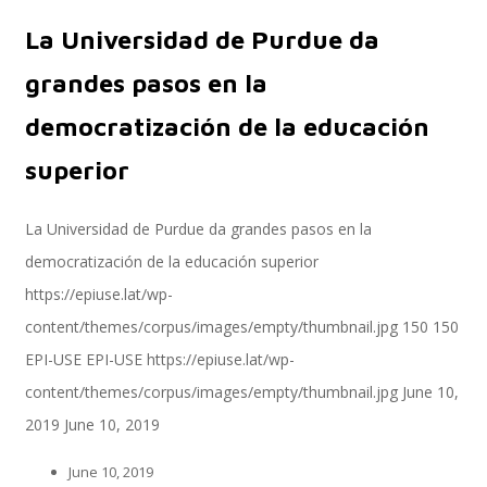
La Universidad de Purdue da
Servicios
grandes pasos en la
democratización de la educación
superior
Servicios y productos cloud
La Universidad de Purdue da grandes pasos en la
democratización de la educación superior
SAP S/4 HANA
https://epiuse.lat/wp-
content/themes/corpus/images/empty/thumbnail.jpg
150
150
EPI-USE
EPI-USE
https://epiuse.lat/wp-
EPI-US4HANA
content/themes/corpus/images/empty/thumbnail.jpg
June 10,
2019
June 10, 2019
Assessment SAP S/4HANA
June 10, 2019