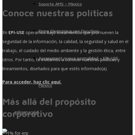
Soporte AMS – México
Conoce nuestras políticas
Firma Electrónica con DocuSign
En
EPI-USE
operamos bajo lineamientos que promueven la
seguridad de la información, la calidad, la seguridad y salud en el
trabajo, el cuidado del medio ambiente y la gestión ética, entre
Assessment nueva normalidad – EPI-USE
otros. Por tanto, te invitamos a conocer nuestras políticas y
lineamientos, diseñados para que estés informado(a).
Para acceder, haz clic aquí.
México
Más allá del propósito
corporativo
Información