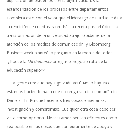
duplicación de esfuerzos con la digitalización, y la
estandarización de los procesos entre departamentos.
Completa esto con el valor que el liderazgo de Purdue le da a
SAP Finanzas Facturación Electronica
la rendición de cuentas, y tendrás la receta para el éxito. La
transformación de la universidad atrajo rápidamente la
atención de los medios de comunicación, y Bloomberg
SAP Finanzas Mi Banca Solidaria
Businessweek planteó la pregunta en la mente de todos:
“¿Puede la
Mitchonomía
arreglar el negocio roto de la
educación superior?”
SAP NetWeaver
“La gente cree que hay algo vudú aquí. No lo hay. No
estamos haciendo nada que no tenga sentido común”, dice
Daniels. “En Purdue hacemos tres cosas: enseñanza,
Soporte SAP
investigación y compromiso. Cualquier otra cosa debe ser
vista como opcional. Necesitamos ser tan eficientes como
sea posible en las cosas que son puramente de apoyo y
Gestión de Desempeño Empresarial SAP