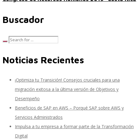
Prism Servicios de migración
Buscador
Otros Productos
Noticias Recientes
EPIUSE-sap-var
¡Optimiza tu Transición! Consejos cruciales para una
Mendix
migración exitosa a la última versión de Objetivos y
Desempeño
Beneficios de SAP en AWS – Porqué SAP sobre AWS y
ServiceNow
Servicios Administrados
Impulsa a tu empresa a formar parte de la Transformación
Digital