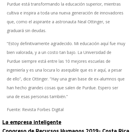
Variance Monitor
Purdue está transformando la educación superior, mientras
cultiva e inspira a toda una nueva generación de innovadores
que, como el aspirante a astronauta Neal Ottinger, se
Pay Recon
graduará sin deudas.
“Estoy definitivamente agradecido. Mi educación aquí fue muy
bien valorada, y a un costo tan bajo. La Universidad de
Advanced Time Process Manager
Purdue siempre está entre las 10 mejores escuelas de
ingeniería y es una locura lo asequible que es ir aquí, a pesar
de ello”, dice Ottinger. “Hay una gran base de ex-alumnos que
Connector Framework
han hecho grandes cosas que salen de Purdue. Espero ser
una de esas personas también.”
Cloud Conveyor
Fuente: Revista Forbes Digital
La empresa inteligente
Congreso de Recursos Humanos 2019- Costa Rica