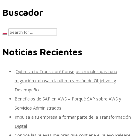
Buscador
Control, Riesgo y Cumplimiento
Noticias Recientes
Soluciones de Despliegue Ágil
¡Optimiza tu Transición! Consejos cruciales para una
Optimización de Ambientes de Sistema
migración exitosa a la última versión de Objetivos y
Desempeño
Beneficios de SAP en AWS – Porqué SAP sobre AWS y
Servicios de Desarrollo Ágil de Aplicaciones
Servicios Administrados
Impulsa a tu empresa a formar parte de la Transformación
Digital
Otros Servicios
Conoce las nuevas mejoras que contiene el nuevo Release