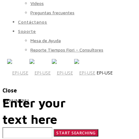
Videos
Preguntas frecuentes
Contáctanos
Soporte
Mesa de Ayuda
Reporte Tiempos Fiori – Consultores
EPI-USE
Close
Enter your
MENU
MENU
text here
Quiénes Somos