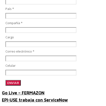
País *
SAP Finanzas Facturación Electronica
Compañía *
Cargo
SAP Finanzas Mi Banca Solidaria
Correo electrónico *
SAP NetWeaver
Celular
Soporte SAP
Go Live – FERMAZON
EPI-USE trabaja con ServiceNow
Gestión de Desempeño Empresarial SAP