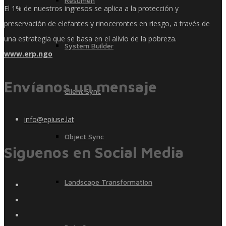
Resumen
El 1% de nuestros ingresos se aplica a la protección y
preservación de elefantes y rinocerontes en riesgo, a través de
una estrategia que se basa en el alivio de la pobreza.
System Builder
www.erp.ngo
Envíanos un mensaje
Client Sync
info@epiuse.lat
Object Sync
Siguenos en Social Media
Landscape Transformation