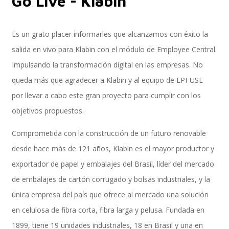
Go Live - Klabin
Es un grato placer informarles que alcanzamos con éxito la
Implementación SAP SuccessFactors
salida en vivo para Klabin con el módulo de Employee Central.
Impulsando la transformación digital en las empresas. No
queda más que agradecer a Klabin y al equipo de EPI-USE
Implementación Nómina Cloud Sap
por llevar a cabo este gran proyecto para cumplir con los
objetivos propuestos.
SAP SuccessFactors Employee Central
Comprometida con la construcción de un futuro renovable
desde hace más de 121 años, Klabin es el mayor productor y
exportador de papel y embalajes del Brasil, líder del mercado
Implementación Employee Central Payroll
de embalajes de cartón corrugado y bolsas industriales, y la
única empresa del país que ofrece al mercado una solución
en celulosa de fibra corta, fibra larga y pelusa. Fundada en
Learning and Development
1899, tiene 19 unidades industriales, 18 en Brasil y una en