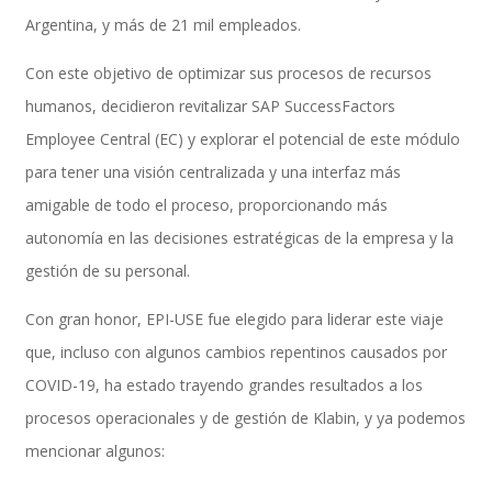
Argentina, y más de 21 mil empleados.
Con este objetivo de optimizar sus procesos de recursos
Performance and Goals
humanos, decidieron revitalizar SAP SuccessFactors
Employee Central (EC) y explorar el potencial de este módulo
para tener una visión centralizada y una interfaz más
Recruiting and Onboarding
amigable de todo el proceso, proporcionando más
autonomía en las decisiones estratégicas de la empresa y la
gestión de su personal.
SAP JAM
Con gran honor, EPI-USE fue elegido para liderar este viaje
que, incluso con algunos cambios repentinos causados por
Look & Feel SAP SuccessFactors
COVID-19, ha estado trayendo grandes resultados a los
procesos operacionales y de gestión de Klabin, y ya podemos
mencionar algunos:
Firma Electrónica con DocuSign