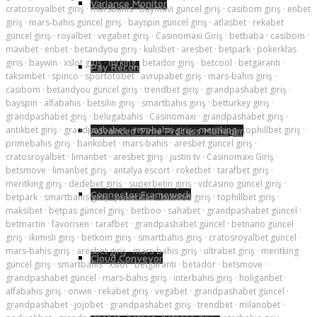
Variance Monitor
cratosroyalbet giriş
·
marsbahis
·
baymavi güncel giriş
·
casibom giriş
·
enbet
giriş
·
mars-bahis güncel giriş
·
bayspin güncel giriş
·
atlasbet
·
rekabet
güncel giriş
·
royalbet
·
vegabet giriş
·
Casinomaxi Giriş
·
betbaba
·
casibom
·
mavibet
·
enbet
·
betandyou giriş
·
kulisbet
·
aresbet
·
betpark
·
pokerklas
giris
·
baywin
·
xslot giriş
·
mrking
·
betador giriş
·
betcool
·
betgaranti
·
Pay Recon
taksimbet
·
spinco
·
sportotobet
·
avrupabet giriş
·
mars-bahis giriş
·
casibom
·
betandyou güncel giriş
·
trendbet giriş
·
grandpashabet giriş
·
bayspin
·
alfabahis
·
betsilin giriş
·
smartbahis giriş
·
betturkey giriş
·
grandpashabet giriş
·
belugabahis
·
Casinomaxi
·
grandpashabet giriş
·
antikbet giriş
·
grandpashabet
·
vevobahis giriş
·
meritking
·
tophillbet giriş
·
Advanced Time Process Manager
primebahis giriş
·
bankobet
·
mars-bahis
·
aresbet güncel giriş
·
cratosroyalbet
·
limanbet
·
aresbet giriş
·
justin tv
·
Casinomaxi Giriş
·
betsmove
·
limanbet giriş
·
antalya escort
·
roketbet
·
tarafbet giriş
·
meritking giriş
·
dedebet giriş
·
superbetin giriş
·
vdcasino güncel giriş
·
Connector Framework
betpark
·
smartbahis giriş
·
pokerklas
·
kulisbet giriş
·
tophillbet giriş
·
maksibet
·
betpas güncel giriş
·
betboo
·
sahabet
·
grandpashabet güncel
·
betmartin
·
favorisen
·
tarafbet
·
grandpashabet güncel
·
betnano güncel
giriş
·
ikimisli giriş
·
betkom giriş
·
smartbahis giriş
·
cratosroyalbet güncel
·
mars-bahis giriş
·
aresbet giriş
·
mars-bahis giriş
·
ultrabet giriş
·
meritking
Cloud Conveyor
güncel giriş
·
smartbahis
·
xslot
·
betgaranti
·
betador
·
betsmove
·
grandpashabet güncel
·
mars-bahis giriş
·
interbahis giriş
·
holiganbet
·
alfabahis giriş
·
onwin
·
rekabet giriş
·
vegabet
·
grandpashabet güncel
·
grandpashabet
·
jojobet
·
grandpashabet giriş
·
trendbet
·
milanobet
·