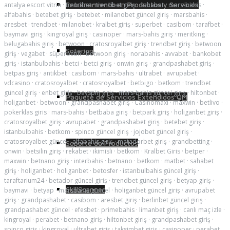
Entrenamiento en Productos y Servicios
antalya escort vitrin
·
trendbet
·
trendbet giriş
·
sahabet
·
mars-bahis
·
alfabahis
·
betebet giriş
·
betebet
·
milanobet güncel giriş
·
marsbahis
·
aresbet
·
trendbet
·
milanobet
·
kralbet giriş
·
superbet
·
casibom
·
tarafbet
·
baymavi giriş
·
kingroyal giriş
·
casinoper
·
mars-bahis giriş
·
meritking
·
belugabahis giriş
·
betwoon
·
cratosroyalbet giriş
·
trendbet giriş
·
betwoon
Soterion
giriş
·
vegabet
·
süperbetin
·
betwoon giriş
·
norabahis
·
avvabet
·
bankobet
giriş
·
istanbulbahis
·
betci
·
betci giriş
·
onwin giriş
·
grandpashabet giriş
·
betpas giriş
·
antikbet
·
casibom
·
mars-bahis
·
ultrabet
·
avrupabet
·
vdcasino
·
cratosroyalbet
·
cratosroyalbet
·
betbigo
·
betkom
·
trendbet
güncel giriş
·
enbet giriş
·
bayspin giriş
·
mars-bahis güncel giriş
·
hiltonbet
·
Paquete de Servicios Extendidos QM
holiganbet
·
betwoon
·
grandpashabet giriş
·
Casinomaxi
·
maxwin
·
betlivo
·
pokerklas giris
·
mars-bahis
·
betbaba giriş
·
betpark giriş
·
holiganbet giriş
·
cratosroyalbet giriş
·
avrupabet
·
grandpashabet giriş
·
betebet giriş
·
istanbulbahis
·
betkom
·
spinco güncel giriş
·
jojobet güncel giriş
·
cratosroyalbet güncel
·
alfabahis giriş
·
matadorbet giriş
·
grandbetting
·
Soporte de Productos
onwin
·
betsilin giriş
·
rekabet
·
ikimisli
·
betkom
·
Kralbet Giris
·
betper
·
maxwin
·
betnano giriş
·
interbahis
·
betnano
·
betkom
·
matbet
·
sahabet
giriş
·
holiganbet
·
holiganbet
·
betosfer
·
istanbulbahis güncel giriş
·
taraftarium24
·
betador güncel giriş
·
trendbet güncel giriş
·
betyap giriş
·
SkillScanner
baymavi
·
betyap
·
marsbahis güncel
·
holiganbet güncel giriş
·
avrupabet
giriş
·
grandpashabet
·
casibom
·
aresbet giriş
·
berlinbet güncel giriş
·
grandpashabet güncel
·
efesbet
·
primebahis
·
limanbet giriş
·
canlı maç izle
·
kingroyal
·
perabet
·
betnano giriş
·
hiltonbet giriş
·
grandpashabet giriş
·
spinco giriş
·
kingroyal
·
ultrabet giriş
·
taksimbet giriş
·
casinoper
·
perabet