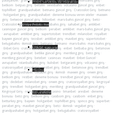
padişahbet
·
grandpashabet
·
betpas
·
betnano giriş
·
interbahis giriş
·
Prism Servicios de migración
betkom
·
betpas giriş
·
betsilin
·
vevobahis
·
vdcasino güncel giriş
·
enbet
·
tophillbet
·
grandpashabet
·
betnano güncel giriş
·
Cratosslot Giriş
·
betnano
·
holiganbet giriş
·
grandpashabet
·
deneme bonusu veren siteler
·
maxwin
giriş
·
betwoon güncel giriş
·
hiltonbet
·
mars-bahis güncel giriş
·
betci
·
Cratosslot
·
grandpashabet
·
marsbahis giriş
·
sahabet giriş
·
antikbet
·
Otros Productos
casinoper güncel giriş
·
betkom
·
perabet
·
antikbet
·
mars-bahis güncel giriş
·
avrupabet
·
antikbet giriş
·
supertotobet
·
trendbet
·
milanobet
·
royalbet
·
baywin güncel giriş
·
teosbet
·
antikbet giriş
·
mavibet giriş
·
süpertotobet
·
belugabahis
·
ikimisli giriş
·
betnano
·
betnano
·
mars-bahis
·
mars-bahis giriş
EPIUSE-sap-var
·
Enbet Giris
·
cratosroyalbet
·
betper giriş
·
enbet
·
betbaba giriş
·
betsmove
giriş
·
grandpashabet
·
betlike güncel giriş
·
meritking giriş
·
betci giriş
·
meritking güncel giriş
·
betebet
·
casinoas
·
mavibet
·
Enbet Guncel
·
avrupabet
·
istanbulbahis giriş
·
kulisbet
·
betgaranti giriş
·
vdcasino giriş
·
cratosroyalbet güncel giriş
·
restbet giriş
·
Enbet
·
betsmove giriş
·
trendbet
Mendix
giriş
·
grandpashabet
·
celtabet giriş
·
ikimisli
·
maxwin giriş
·
onwin giriş
·
betkom giriş
·
restbet
·
deneme bonusu
·
trendbet güncel giriş
·
milanobet
giriş
·
dedebet
·
milanobet giriş
·
onwin giriş
·
cratosroyalbet giriş
·
kingroyal
giriş
·
trendbet
·
holiganbet giriş
·
meritking
·
grandpashabet güncel giriş
·
Kingroyal Giriş
·
romabet
·
piabellacasino
·
limanbet
·
aresbet
·
deneme
ServiceNow
bonusu
·
betci giriş
·
betkom giriş
·
casibom giriş
·
casibom
·
enbet giriş
·
betturkey giriş
·
baywin
·
holiganbet
·
tophillbet giriş
·
spinco giriş
·
süperbet
·
perabet giriş
·
mavibet güncel giriş
·
betci
·
ikimisli
·
vegabet giriş
·
grandpashabet giriş
·
holiganbet giriş
·
belugabahis
·
cratosroyalbet
·