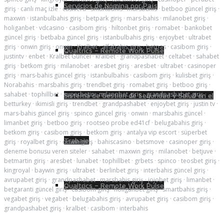
Servicios de Nómina por País
giriş
·
canlı maç izle
·
casivera
·
smartbahis
·
marsbahis
·
betboo güncel giriş
·
maxwin
·
istanbulbahis giriş
·
betpark giriş
·
mars-bahis
·
milanobet giriş
·
holiganbet
·
vdcasino
·
casibom giriş
·
hiltonbet giriş
·
romabet
·
bankobet
güncel giriş
·
betbaba güncel giriş
·
istanbulbahis giriş
·
enjoybet
·
ultrabet
giriş
·
onwin giriş
·
onwin
·
Kralbet
·
alfabahis giriş
·
betpas
·
casibom giriş
·
Qualtrics – Remote Work Pulse
justintv
·
enbet
·
Kralbet Guncel
·
kralbet
·
grandpashabet
·
celtabet
·
sahabet
giriş
·
betkom giriş
·
milanobet
·
aresbet giriş
·
aresbet
·
ultrabet
·
casinoper
giriş
·
mars-bahis güncel giriş
·
istanbulbahis
·
casibom giriş
·
kulisbet giriş
·
Norabahis
·
marsbahis giriş
·
trendbet giriş
·
romabet giriş
·
betboo giriş
·
sahabet
·
tophillbet
·
superbetin
·
milanobet giriş
·
grandpashabet giriş
·
Sistema de Gestión de Seguridad y Salud en el
betturkey
·
ikimisli giriş
·
trendbet
·
grandpashabet
·
enjoybet giriş
·
justin tv
·
mars-bahis güncel giriş
·
spinco güncel giriş
·
onwin
·
marsbahis güncel
·
limanbet giriş
·
betboo giriş
·
rootseo probe ed41cf
·
belugabahis giriş
·
betkom giriş
·
casibom giriş
·
betkom giriş
·
antalya vip escort
·
süperbet
Trabajo
giriş
·
royalbet giriş
·
onwin giriş
·
bahiscasino
·
betsmove
·
casinoper giriş
·
deneme bonusu veren siteler
·
sahabet
·
maxwin giriş
·
milanobet
·
betjuve
·
betmartin giriş
·
aresbet
·
lunabet
·
tophillbet
·
grbets
·
spinco
·
teosbet giriş
·
kingroyal
·
baywin giriş
·
ultrabet
·
berlinbet giriş
·
interbahis güncel giriş
·
avrupabet giriş
·
grandpashabet
·
marsbahis giriş
·
jojobet giriş
·
limanbet
·
Qualtrics – Remote Work Pulse
betgaranti güncel giriş
·
casibom giriş
·
holiganbet giriş
·
smartbahis giriş
·
vegabet giriş
·
vegabet
·
belugabahis giriş
·
avrupabet giriş
·
casibom giriş
·
grandpashabet giriş
·
kralbet
·
casibom
·
interbahis