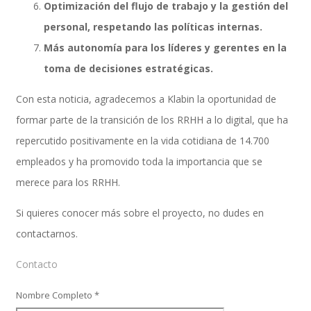
Optimización del flujo de trabajo y la gestión del
personal, respetando las políticas internas.
Más autonomía para los líderes y gerentes en la
SAP Travel OnDemand
toma de decisiones estratégicas.
Con esta noticia, agradecemos a Klabin la oportunidad de
Cloud Conveyer
formar parte de la transición de los RRHH a lo digital, que ha
repercutido positivamente en la vida cotidiana de 14.700
empleados y ha promovido toda la importancia que se
SAP Onpremise Servicios y Productos
merece para los RRHH.
Si quieres conocer más sobre el proyecto, no dudes en
contactarnos.
Gestión de Capital Humano SAP
Contacto
Nombre Completo *
SAP S/4 HANA Finanzas