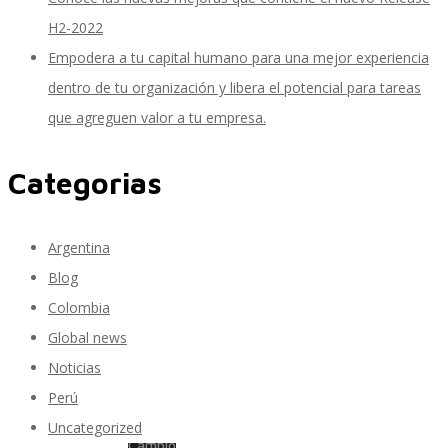
H2-2022
Empodera a tu capital humano para una mejor experiencia
Inteligencia de Negocios
dentro de tu organización y libera el potencial para tareas
que agreguen valor a tu empresa.
Categorias
Desarrollo de Software Personalizado
Argentina
Control de Calidad y Pruebas de Software
Blog
Colombia
Global news
Servicios de Consultoría en Entrenamiento y
Noticias
Perú
Uncategorized
Cambio