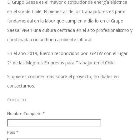
El Grupo Saesa es el mayor distribuidor de energía eléctrica
en el sur de Chile. El bienestar de los trabajadores es parte
fundamental en la labor que cumplen a diario en el Grupo
Performance and Goals
Saesa. Viven una cultura centrada en el alto profesionalismo y
combinada con un buen ambiente laboral.
Recruiting and Onboarding
En el año 2019, fueron reconocidos por GPTW con el lugar
2° de las Mejores Empresas para Trabajar en el Chile.
Si quieres conocer más sobre el proyecto, no dudes en
SAP JAM
contactarnos.
Contacto
Look & Feel SAP SuccessFactors
Nombre Completo *
País *
Firma Electrónica con DocuSign