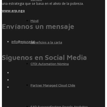
una estrategia que se basa en el alivio de la pobreza.
www.erp.ngo
Móvil
Envíanos un mensaje
info@epiuse.lat
Beneficios a la carta
Siguenos en Social Media
CFDI Automation Nómina
Partner Managed Cloud Chile
SAP SuccessFactors People Analytics