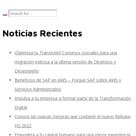
SAP Travel OnDemand
Noticias Recientes
Cloud Conveyer
¡Optimiza tu Transición! Consejos cruciales para una
migración exitosa a la última versión de Objetivos y
Desempeño
SAP Onpremise Servicios y Productos
Beneficios de SAP en AWS – Porqué SAP sobre AWS y
Servicios Administrados
Impulsa a tu empresa a formar parte de la Transformación
Gestión de Capital Humano SAP
Digital
Conoce las nuevas mejoras que contiene el nuevo Release
H2-2022
SAP S/4 HANA Finanzas
Empodera a tu capital humano para una mejor experiencia