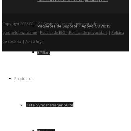
Copyright 2026 EPI-USE Systems Limited | miembro de
Paquetes de Soporte - Apoyo COVID19
groupelephant.com
|
Política de ISO
| Política de privacidad
|
Política
de cookies
|
Aviso legal
EPIBot
Productos
Data Sync Manager Suite