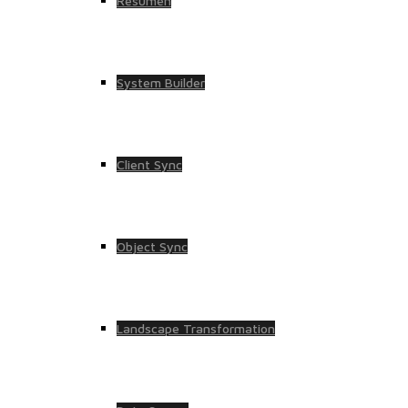
Resumen
System Builder
Client Sync
Object Sync
Landscape Transformation