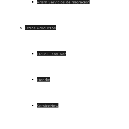
Prism Servicios de migración
Otros Productos
EPIUSE-sap-var
Mendix
ServiceNow