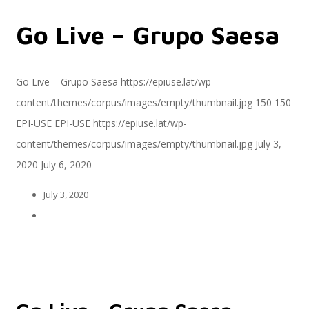
Go Live – Grupo Saesa
Servicios
Go Live – Grupo Saesa
https://epiuse.lat/wp-
content/themes/corpus/images/empty/thumbnail.jpg
150
150
Servicios y productos cloud
EPI-USE
EPI-USE
https://epiuse.lat/wp-
content/themes/corpus/images/empty/thumbnail.jpg
July 3,
2020
July 6, 2020
SAP S/4 HANA
July 3, 2020
EPI-US4HANA
Assessment SAP S/4HANA