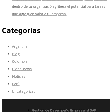
dentro de tu organización y libera el potencial para tareas
que agreguen valor a tu empresa.
SAP Finanzas Facturación Electronica
Categorias
SAP Finanzas Mi Banca Solidaria
Argentina
Blog
Colombia
SAP NetWeaver
Global news
Noticias
Perú
Soporte SAP
Uncategorized
Gestión de Desempeño Empresarial SAP