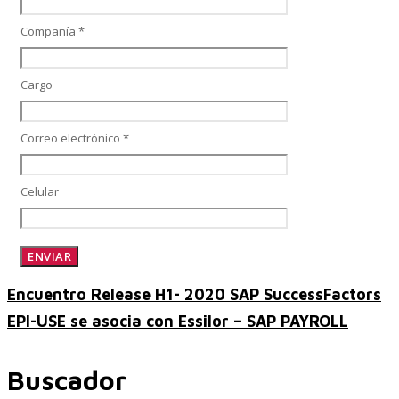
Compañía *
SAP SuccessFactors Training Education
Cargo
Correo electrónico *
Express Packages
Celular
Soporte SuccessFactors
Encuentro Release H1- 2020 SAP SuccessFactors
SAP Time & Attendance by Workforce Software
EPI-USE se asocia con Essilor – SAP PAYROLL
Buscador
SAP Time and Attendance