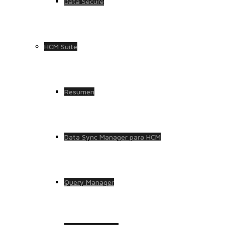
Data Secure
HCM Suite
Resumen
Data Sync Manager para HCM
Query Manager