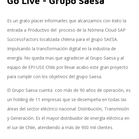
Go Live - Grupo Saesa
Es un grato placer informarles que alcanzamos con éxito la
Implementación SAP SuccessFactors
entrada a Productivo del proceso de la Nómina Cloud SAP
SuccessFactors localizada chilena para el grupo SAESA.
Impulsando la transformación digital en la industria de
Implementación Nómina Cloud Sap
energía. No queda mas que agradecer al Grupo Saesa y al
equipo de EPI-USE Chile por llevar acabo este gran proyecto
para cumplir con los objetivos del grupo Saesa.
SAP SuccessFactors Employee Central
El Grupo Saesa cuenta con más de 90 años de operación, es
un holding de 11 empresas que se desempeña en todas las
Implementación Employee Central Payroll
áreas del sector eléctrico nacional: Distribución, Transmisión
y Generación. Es el mayor distribuidor de energía eléctrica en
el sur de Chile, atendiendo a más de 900 mil clientes.
Learning and Development