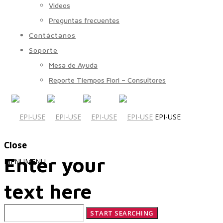
Videos
Preguntas frecuentes
Contáctanos
Soporte
Mesa de Ayuda
Reporte Tiempos Fiori – Consultores
EPI-USE
Close
Enter your
MENU
MENU
text here
Quiénes Somos