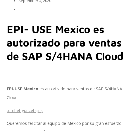
September 4, 2020
Implementación SAP SuccessFactors
EPI- USE Mexico es
autorizado para ventas
Implementación Nómina Cloud Sap
de SAP S/4HANA Cloud
SAP SuccessFactors Employee Central
EPI-USE Mexico
es autorizado para ventas de SAP S/4HANA
Cloud.
Implementación Employee Central Payroll
tümbet güncel giriş
Queremos felicitar al equipo de Mexico por su gran esfuerzo
Learning and Development