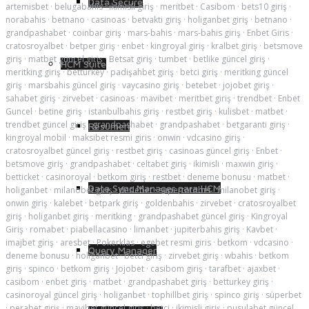
Data Secure
artemisbet
·
belugabahis
·
ikimisli giriş
·
meritbet
·
Casibom
·
bets10 giriş
·
norabahis
·
betnano
·
casinoas
·
betvakti giriş
·
holiganbet giriş
·
betnano
·
grandpashabet
·
coinbar giriş
·
mars-bahis
·
mars-bahis giriş
·
Enbet Giris
·
cratosroyalbet
·
betper giriş
·
enbet
·
kingroyal giriş
·
kralbet giriş
·
betsmove
giriş
·
matbet güncel giriş
·
Betsat giriş
·
tumbet
·
betlike güncel giriş
·
HCM Suite
meritking giriş
·
betturkey
·
padişahbet giriş
·
betci giriş
·
meritking güncel
giriş
·
marsbahis güncel giriş
·
vaycasino giriş
·
betebet
·
jojobet giriş
·
sahabet giriş
·
zirvebet
·
casinoas
·
mavibet
·
meritbet giriş
·
trendbet
·
Enbet
Guncel
·
betine giriş
·
istanbulbahis giriş
·
restbet giriş
·
kulisbet
·
matbet
·
trendbet güncel giriş
·
grandpashabet
·
grandpashabet
·
betgaranti giriş
·
Resumen
kingroyal mobil
·
maksibet resmi giris
·
onwin
·
vdcasino giriş
·
cratosroyalbet güncel giriş
·
restbet giriş
·
casinoas güncel giriş
·
Enbet
·
betsmove giriş
·
grandpashabet
·
celtabet giriş
·
ikimisli
·
maxwin giriş
·
betticket
·
casinoroyal
·
betkom giriş
·
restbet
·
deneme bonusu
·
matbet
·
Data Sync Manager para HCM
holiganbet
·
milanobet giriş
·
dedebet
·
supertotobet
·
milanobet giriş
·
onwin giriş
·
kalebet
·
betpark giriş
·
goldenbahis
·
zirvebet
·
cratosroyalbet
giriş
·
holiganbet giriş
·
meritking
·
grandpashabet güncel giriş
·
Kingroyal
Giriş
·
romabet
·
piabellacasino
·
limanbet
·
jupiterbahis giriş
·
Kavbet
·
imajbet giriş
·
aresbet
·
Pokerklas
·
egebet resmi giris
·
betkom
·
vdcasino
·
Query Manager
deneme bonusu
·
holiganbet
·
betci giriş
·
zirvebet giriş
·
wbahis
·
betkom
giriş
·
spinco
·
betkom giriş
·
Jojobet
·
casibom giriş
·
tarafbet
·
ajaxbet
·
casibom
·
enbet giriş
·
matbet
·
grandpashabet giriş
·
betturkey giriş
·
casinoroyal güncel giriş
·
holiganbet
·
tophillbet giriş
·
spinco giriş
·
süperbet
·
perabet giriş
·
mavibet güncel giriş
·
betci
·
ikimisli giriş
·
pusulabet güncel