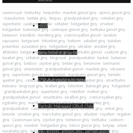
casinoroyal
·
betturkey
·
betparibu
·
mavibet güncel giriş
·
spinco güncel giriş
·
matadorbet
·
betlike giriş
·
Betpas
·
grandpashabet giriş
·
roketbet giriş
·
süperbetin
·
casibom
·
betlike
·
celtabet
·
holiganbet giriş
·
zirvebet
·
Móvil
holiganbet
·
batumslot giriş
·
casinoper güncel giriş
·
betbaba güncel giriş
·
betwoon
·
trendbet
·
meritking giriş
·
cratosroyalbet güncel
·
lunabet
·
vaycasino
·
betgaranti
·
hiltonbet giriş
·
betkom
·
sahabet giriş
·
kulisbet
·
pokerklas
·
pusulabet giriş
·
holiganbet giriş
·
ultrabet
·
aresbet giriş
·
alfabahis
·
betgaranti giriş
·
sahabet giriş
·
interbahis güncel
·
casibom giriş
·
Beneficios a la carta
lunabet giriş
·
celtabet giriş
·
Kingroyal
·
grandpashabet
·
kavbet
·
betwoon
güncel giriş
·
betboo
·
jojobet giriş
·
betixir giriş
·
betsmove
·
betmartin
güncel giriş
·
artemisbet
·
grandpashabet güncel
·
mavibet giriş
·
vdcasino
giriş
·
superbetin güncel giriş
·
jojobet
·
marsbahis güncel giriş
·
betsilin
·
CFDI Automation Nómina
ajaxbet giriş
·
casibom
·
kralbet güncel giriş
·
holiganbet giriş
·
smartbahis
·
betnano
·
kingroyal giriş
·
kralbet giriş
·
hiltonbet
·
Bahsegel giriş
·
holiganbet
·
grandpashabet giriş
·
superbetin giriş
·
roketbet
·
matbet giriş
·
grandpashabet güncel
·
smartbahis
·
tarafbet giriş
·
cratosroyalbet giriş
·
ngsbahis giriş
·
marsbahis
·
grandpashabet giriş
·
betturkey giriş
·
Partner Managed Cloud Chile
grandpashabet
·
casibom giriş
·
zirvebet giriş
·
zirvebet giriş
·
enbet giriş
·
betvole
·
zirvebet giriş
·
mars-bahis güncel giriş
·
atlasbet
·
royalbet
·
vegabet
giriş
·
Casinomaxi Giriş
·
jojobet giriş
·
betwoon giriş
·
betbaba
·
casibom
·
spinco giriş
·
mavibet
·
holiganbet giriş
·
betcio güncel giriş
·
betyap
·
enbet
·
norabahis giriş
·
kulisbet
·
aresbet
·
betvole giriş
·
betvakti güncel giriş
·
SAP SuccessFactors People Analytics