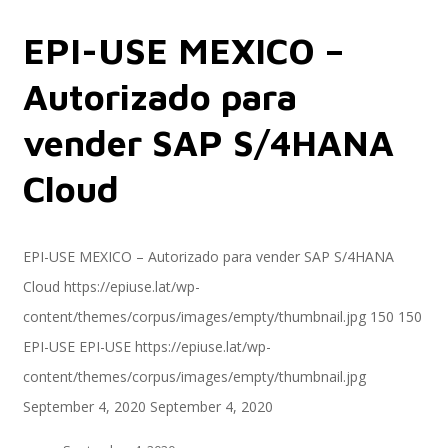
EPI-USE MEXICO –
Servicios
Autorizado para
vender SAP S/4HANA
Servicios y productos cloud
Cloud
SAP S/4 HANA
EPI-USE MEXICO – Autorizado para vender SAP S/4HANA
Cloud
https://epiuse.lat/wp-
content/themes/corpus/images/empty/thumbnail.jpg
150
150
EPI-US4HANA
EPI-USE
EPI-USE
https://epiuse.lat/wp-
content/themes/corpus/images/empty/thumbnail.jpg
September 4, 2020
September 4, 2020
Assessment SAP S/4HANA