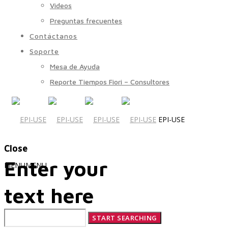
Videos
Preguntas frecuentes
Contáctanos
Soporte
Mesa de Ayuda
Reporte Tiempos Fiori – Consultores
EPI-USE
Close
Enter your
MENU
MENU
text here
Quiénes Somos