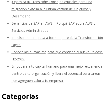
¡Optimiza tu Transición! Consejos cruciales para una
migración exitosa a la última versión de Objetivos y
Desempeño
SAP SuccessFactors Training Education
Beneficios de SAP en AWS – Porqué SAP sobre AWS y
Servicios Administrados
Impulsa a tu empresa a formar parte de la Transformación
Express Packages
Digital
Conoce las nuevas mejoras que contiene el nuevo Release
H2-2022
Soporte SuccessFactors
Empodera a tu capital humano para una mejor experiencia
dentro de tu organización y libera el potencial para tareas
que agreguen valor a tu empresa.
SAP Time & Attendance by Workforce Software
Categorias
SAP Time and Attendance