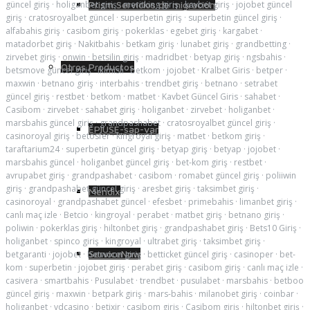
güncel giriş
·
holiganbet giriş
·
meritking giriş
·
kavbet giriş
·
jojobet güncel
Prism Servicios de migración
giriş
·
cratosroyalbet güncel
·
superbetin giriş
·
superbetin güncel giriş
·
alfabahis giriş
·
casibom giriş
·
pokerklas
·
egebet giriş
·
kargabet
·
matadorbet giriş
·
Nakitbahis
·
betkam giriş
·
lunabet giriş
·
grandbetting
·
zirvebet giriş
·
onwin
·
betsilin giriş
·
madridbet
·
betyap giriş
·
ngsbahis
·
Otros Productos
betsmove güncel giriş
·
ikimisli
·
betkom
·
jojobet
·
Kralbet Giris
·
betper
·
maxwin
·
betnano giriş
·
interbahis
·
trendbet giriş
·
betnano
·
setrabet
güncel giriş
·
restbet
·
betkom
·
matbet
·
Kavbet Güncel Giris
·
sahabet
·
Casibom
·
zirvebet
·
sahabet giriş
·
holiganbet
·
zirvebet
·
holiganbet
·
marsbahis güncel giriş
·
grandpashabet
·
cratosroyalbet güncel giriş
·
EPIUSE-sap-var
casinoroyal giriş
·
betosfer
·
kingroyal giriş
·
matbet
·
betkom giriş
·
taraftarium24
·
superbetin güncel giriş
·
betyap giriş
·
betyap
·
jojobet
·
marsbahis güncel
·
holiganbet güncel giriş
·
bet-kom giriş
·
restbet
·
avrupabet giriş
·
grandpashabet
·
casibom
·
romabet güncel giriş
·
poliiwin
giriş
·
grandpashabet güncel giriş
·
aresbet giriş
·
taksimbet giriş
·
Mendix
casinoroyal
·
grandpashabet güncel
·
efesbet
·
primebahis
·
limanbet giriş
·
canlı maç izle
·
Betcio
·
kingroyal
·
perabet
·
matbet giriş
·
betnano giriş
·
poliwin
·
pokerklas giriş
·
hiltonbet giriş
·
grandpashabet giriş
·
Bets10 Giriş
·
holiganbet
·
spinco giriş
·
kingroyal
·
ultrabet giriş
·
taksimbet giriş
·
ServiceNow
betgaranti
·
jojobet
·
betwoon giriş
·
betticket güncel giriş
·
casinoper
·
bet-
kom
·
superbetin
·
jojobet giriş
·
perabet giriş
·
casibom giriş
·
canlı maç izle
·
casivera
·
smartbahis
·
Pusulabet
·
trendbet
·
pusulabet
·
marsbahis
·
betboo
güncel giriş
·
maxwin
·
betpark giriş
·
mars-bahis
·
milanobet giriş
·
coinbar
·
holiganbet
·
vdcasino
·
betixir
·
casibom giriş
·
Casibom giriş
·
hiltonbet giriş
·