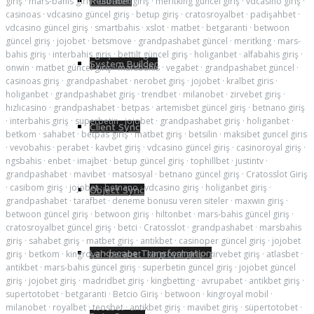
Resumen
giriş
·
mars-bahis giriş
·
ultrabet giriş
·
meritking güncel giriş
·
vdcasino giriş
·
casinoas
·
vdcasino güncel giriş
·
betup giriş
·
cratosroyalbet
·
padişahbet
·
vdcasino güncel giriş
·
smartbahis
·
xslot
·
matbet
·
betgaranti
·
betwoon
güncel giriş
·
jojobet
·
betsmove
·
grandpashabet güncel
·
meritking
·
mars-
bahis giriş
·
interbahis giriş
·
bettilt güncel giriş
·
holiganbet
·
alfabahis giriş
·
System Builder
onwin
·
matbet güncel giriş
·
marsbahis
·
vegabet
·
grandpashabet güncel
·
casinoas giriş
·
grandpashabet
·
nerobet giriş
·
jojobet
·
kralbet giris
·
holiganbet
·
grandpashabet giriş
·
trendbet
·
milanobet
·
zirvebet giriş
·
hızlıcasino
·
grandpashabet
·
betpas
·
artemisbet güncel giriş
·
betnano giriş
·
interbahis giriş
·
superbetin
·
jojobet
·
grandpashabet giriş
·
holiganbet
·
Client Sync
betkom
·
sahabet
·
betpas giriş
·
matbet giriş
·
betsilin
·
maksibet guncel giris
·
vevobahis
·
perabet
·
kavbet giriş
·
vdcasino güncel giriş
·
casinoroyal giriş
·
ngsbahis
·
enbet
·
imajbet
·
betup güncel giriş
·
tophillbet
·
justintv
·
grandpashabet
·
mavibet
·
matsosyal
·
betnano güncel giriş
·
Cratosslot Giriş
·
casibom giriş
·
jojobet
·
betnano
·
vdcasino giriş
·
holiganbet giriş
·
Object Sync
grandpashabet
·
tarafbet
·
deneme bonusu veren siteler
·
maxwin giriş
·
betwoon güncel giriş
·
betwoon giriş
·
hiltonbet
·
mars-bahis güncel giriş
·
cratosroyalbet güncel giriş
·
betci
·
Cratosslot
·
grandpashabet
·
marsbahis
giriş
·
sahabet giriş
·
matbet giriş
·
antikbet
·
casinoper güncel giriş
·
jojobet
Landscape Transformation
giriş
·
betkom
·
kingroyal
·
perabet
·
kingroyal giriş
·
zirvebet giriş
·
atlasbet
·
antikbet
·
mars-bahis güncel giriş
·
superbetin güncel giriş
·
jojobet güncel
giriş
·
jojobet giriş
·
madridbet giriş
·
kingbetting
·
avrupabet
·
antikbet giriş
·
supertotobet
·
betgaranti
·
Betcio Giriş
·
betwoon
·
kingroyal mobil
·
milanobet
·
royalbet
·
teosbet
·
antikbet giriş
·
mavibet giriş
·
süpertotobet
·