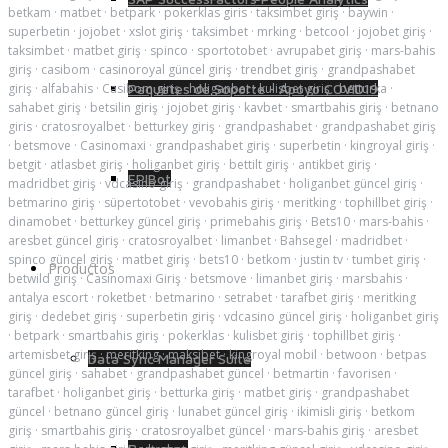
betkam
·
matbet
·
betpark
·
pokerklas giris
·
taksimbet giriş
·
baywin
·
superbetin
·
jojobet
·
xslot giriş
·
taksimbet
·
mrking
·
betcool
·
jojobet giriş
·
taksimbet
·
matbet giriş
·
spinco
·
sportotobet
·
avrupabet giriş
·
mars-bahis
giriş
·
casibom
·
casinoroyal güncel giriş
·
trendbet giriş
·
grandpashabet
giriş
·
alfabahis
·
Casibom giriş
·
holiganbet
·
kulisbet giriş
·
betturka
·
Paquetes de Soporte - Apoyo COVID19
sahabet giriş
·
betsilin giriş
·
jojobet giriş
·
kavbet
·
smartbahis giriş
·
betnano
giris
·
cratosroyalbet
·
betturkey giriş
·
grandpashabet
·
grandpashabet giriş
·
betsmove
·
Casinomaxi
·
grandpashabet giriş
·
superbetin
·
kingroyal giriş
·
betgit
·
atlasbet giriş
·
holiganbet giriş
·
bettilt giriş
·
antikbet giriş
·
EPIBot
madridbet giriş
·
vdcasino giriş
·
grandpashabet
·
holiganbet güncel giriş
·
betmarino giriş
·
süpertotobet
·
vevobahis giriş
·
meritking
·
tophillbet giriş
·
dinamobet
·
betturkey güncel giriş
·
primebahis giriş
·
Bets10
·
mars-bahis
·
aresbet güncel giriş
·
cratosroyalbet
·
limanbet
·
Bahsegel
·
madridbet
·
spinco güncel giriş
·
matbet giriş
·
bets10
·
betkom
·
justin tv
·
tumbet giriş
·
Productos
betwild giriş
·
Casinomaxi Giriş
·
betsmove
·
limanbet giriş
·
marsbahis
·
antalya escort
·
roketbet
·
betmarino
·
setrabet
·
tarafbet giriş
·
meritking
giriş
·
dedebet giriş
·
superbetin giriş
·
vdcasino güncel giriş
·
holiganbet giriş
·
betpark
·
smartbahis giriş
·
pokerklas
·
kulisbet giriş
·
tophillbet giriş
·
artemisbet giriş
·
meritking
·
maksibet
·
kingroyal mobil
·
betwoon
·
betpas
Data Sync Manager Suite
güncel giriş
·
sahabet
·
grandpashabet güncel
·
betmartin
·
favorisen
·
tarafbet
·
holiganbet giriş
·
betturka giriş
·
matbet giriş
·
grandpashabet
güncel
·
betnano güncel giriş
·
lunabet güncel giriş
·
ikimisli giriş
·
betkom
giriş
·
smartbahis giriş
·
cratosroyalbet güncel
·
mars-bahis giriş
·
aresbet