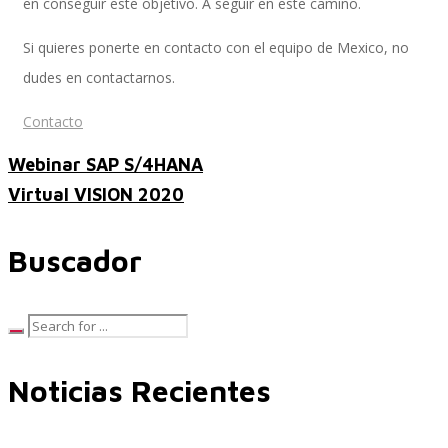
en conseguir este objetivo. A seguir en este camino.
Si quieres ponerte en contacto con el equipo de Mexico, no
Performance and Goals
dudes en contactarnos.
Contacto
Webinar SAP S/4HANA
Recruiting and Onboarding
Virtual VISION 2020
Buscador
SAP JAM
Look & Feel SAP SuccessFactors
Noticias Recientes
Firma Electrónica con DocuSign