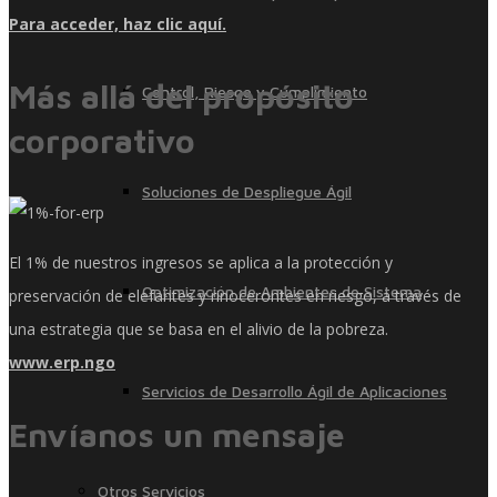
Para acceder, haz clic aquí.
Más allá del propósito
Control, Riesgo y Cumplimiento
corporativo
Soluciones de Despliegue Ágil
El 1% de nuestros ingresos se aplica a la protección y
Optimización de Ambientes de Sistema
preservación de elefantes y rinocerontes en riesgo, a través de
una estrategia que se basa en el alivio de la pobreza.
www.erp.ngo
Servicios de Desarrollo Ágil de Aplicaciones
Envíanos un mensaje
Otros Servicios