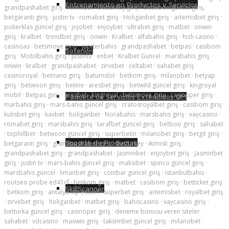
Entrenamiento en Productos y Servicios
grandpashabet giriş
·
romabet
·
betturkey giriş
·
betwoon güncel giriş
·
betgaranti giriş
·
justin tv
·
romabet giriş
·
Holiganbet giriş
·
artemisbet giriş
·
pokerklas güncel giriş
·
jojobet
·
enjoybet
·
ultrabet giriş
·
matbet
·
onwin
giriş
·
kralbet
·
trendbet giriş
·
onwin
·
Kralbet
·
alfabahis giriş
·
hızlı casino
·
casinoas
·
betsmove giriş
·
jupiterbahis
·
grandpashabet
·
betpas
·
casibom
Soterion
giriş
·
Mobilbahis giriş
·
justintv
·
enbet
·
Kralbet Guncel
·
marsbahis giriş
·
onwin
·
kralbet
·
grandpashabet
·
zirvebet
·
celtabet
·
sahabet giriş
·
casinoroyal
·
betnano giriş
·
batumslot
·
betkom giriş
·
milanobet
·
betyap
giriş
·
betwoon giriş
·
betine
·
aresbet giriş
·
betwild güncel giriş
·
kingroyal
mobil
·
Betpas giriş
·
aresbet
·
kingroyal
·
betsmove giriş
·
casinoper giriş
·
Paquete de Servicios Extendidos QM
marbahis giriş
·
mars-bahis güncel giriş
·
cratosroyalbet giriş
·
casibom giriş
·
kulisbet giriş
·
kavbet
·
holiganbet
·
Norabahis
·
marsbahis giriş
·
vaycasino
·
romabet giriş
·
marsbahis giriş
·
tarafbet güncel giriş
·
betboo giriş
·
sahabet
·
tophillbet
·
betwoon güncel giriş
·
superbetin
·
milanobet giriş
·
betgit giriş
·
Soporte de Productos
betgaranti giriş
·
grandpashabet giriş
·
betturkey
·
ikimisli giriş
·
grandpashabet giriş
·
grandpashabet
·
Jasminbet
·
enjoybet giriş
·
Jasminbet
giriş
·
justin tv
·
mars-bahis güncel giriş
·
maksibet
·
spinco güncel giriş
·
marsbahis güncel
·
limanbet giriş
·
coinbar güncel giriş
·
istanbulbahis
·
rootseo probe ed41cf
·
betkom giriş
·
matbet
·
casibom giriş
·
betticket giriş
SkillScanner
·
betkom giriş
·
antalya vip escort
·
süperbet giriş
·
artemisbet
·
royalbet giriş
·
zirvebet giriş
·
holiganbet
·
matbet giriş
·
bahiscasino
·
vaycasino giriş
·
betturka güncel giriş
·
casinoper giriş
·
deneme bonusu veren siteler
·
sahabet
·
vdcasino
·
maxwin giriş
·
taksimbet güncel giriş
·
milanobet
·