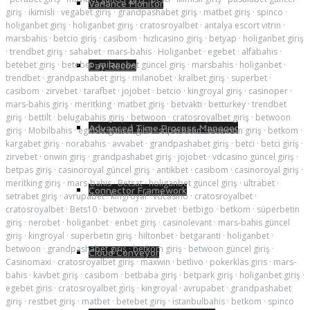
Variance Monitor
giriş
·
ikimisli
·
vegabet giriş
·
grandpashabet giriş
·
matbet giriş
·
spinco
·
holiganbet giriş
·
holiganbet giriş
·
cratosroyalbet
·
antalya escort vitrin
·
marsbahis
·
betcio giriş
·
casibom
·
hızlıcasino giriş
·
betyap
·
holiganbet giriş
·
trendbet giriş
·
sahabet
·
mars-bahis
·
Holiganbet
·
egebet
·
alfabahis
·
betebet giriş
·
betebet
·
milanobet güncel giriş
·
marsbahis
·
holiganbet
·
Pay Recon
trendbet
·
grandpashabet giriş
·
milanobet
·
kralbet giriş
·
superbet
·
casibom
·
zirvebet
·
tarafbet
·
jojobet
·
betcio
·
kingroyal giriş
·
casinoper
·
mars-bahis giriş
·
meritking
·
matbet giriş
·
betvakti
·
betturkey
·
trendbet
giriş
·
bettilt
·
belugabahis giriş
·
betwoon
·
cratosroyalbet giriş
·
betwoon
Advanced Time Process Manager
giriş
·
Mobilbahis
·
egebet güncel giris
·
süperbetin
·
betwoon giriş
·
betkom
·
kargabet giriş
·
norabahis
·
avvabet
·
grandpashabet giriş
·
betci
·
betci giriş
·
zirvebet
·
onwin giriş
·
grandpashabet giriş
·
jojobet
·
vdcasino güncel giriş
·
betpas giriş
·
casinoroyal güncel giriş
·
antikbet
·
casibom
·
casinoroyal giriş
·
meritking giriş
·
mars-bahis
·
Betsat
·
holiganbet güncel giriş
·
ultrabet
·
Connector Framework
setrabet giriş
·
avrupabet
·
kingroyal
·
vdcasino
·
cratosroyalbet
·
cratosroyalbet
·
Bets10
·
betwoon
·
zirvebet
·
betbigo
·
betkom
·
süperbetin
giriş
·
nerobet
·
holiganbet
·
enbet giriş
·
casinolevant
·
mars-bahis güncel
giriş
·
kingroyal
·
superbetin giriş
·
hiltonbet
·
betgaranti
·
holiganbet
·
betwoon
·
grandpashabet giriş
·
betkom giriş
·
betwoon güncel giriş
·
Cloud Conveyor
Casinomaxi
·
cratosroyalbet giriş
·
maxwin
·
betlivo
·
pokerklas giris
·
mars-
bahis
·
kavbet giriş
·
casibom
·
betbaba giriş
·
betpark giriş
·
holiganbet giriş
·
egebet giris
·
cratosroyalbet giriş
·
kingroyal
·
avrupabet
·
grandpashabet
giriş
·
restbet giriş
·
matbet
·
betebet giriş
·
istanbulbahis
·
betkom
·
spinco