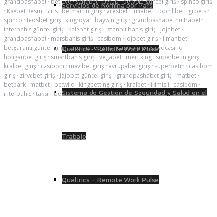
grandpashabet
·
betjuve
·
sahabet
·
betup
·
betvole güncel giriş
·
spinco giriş
Servicios de Nómina por País
·
Kavbet Resmi Giris
·
betmartin giriş
·
aresbet
·
lunabet
·
tophillbet
·
grbets
·
spinco
·
teosbet giriş
·
kingroyal
·
baywin giriş
·
grandpashabet
·
ultrabet
·
interbahis güncel giriş
·
kalebet giriş
·
istanbulbahis giriş
·
jojobet
·
grandpashabet
·
marsbahis giriş
·
casibom
·
jojobet giriş
·
limanbet
·
betgaranti güncel giriş
·
artemisbet giriş
·
casibom giriş
·
vdcasino
·
Qualtrics – Remote Work Pulse
holiganbet giriş
·
smartbahis giriş
·
vegabet
·
meritking
·
superbetin giriş
·
kralbet giriş
·
casibom
·
mavibet giriş
·
avrupabet giriş
·
superbetin
·
casibom
giriş
·
zirvebet giriş
·
jojobet güncel giriş
·
grandpashabet giriş
·
matbet
·
betpark
·
matbet
·
betwild
·
kingbetting giriş
·
kralbet
·
ikimisli
·
casibom
·
Sistema de Gestión de Seguridad y Salud en el
interbahis
·
taksimbet
Trabajo
Qualtrics – Remote Work Pulse