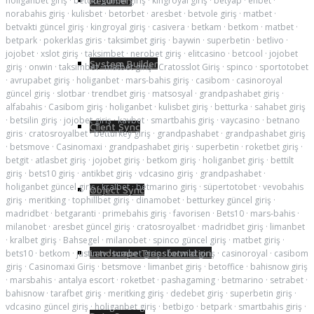
holiganbet giriş
·
betcio güncel giriş
·
kingroyal giriş
·
betyap
·
enbet
·
Resumen
norabahis giriş
·
kulisbet
·
betorbet
·
aresbet
·
betvole giriş
·
matbet
·
betvakti güncel giriş
·
kingroyal giriş
·
casivera
·
betkam
·
betkom
·
matbet
·
betpark
·
pokerklas giris
·
taksimbet giriş
·
baywin
·
superbetin
·
betlivo
·
jojobet
·
xslot giriş
·
taksimbet
·
nerobet giriş
·
elitcasino
·
betcool
·
jojobet
System Builder
giriş
·
onwin
·
taksimbet
·
matbet giriş
·
Cratosslot Giriş
·
spinco
·
sportotobet
·
avrupabet giriş
·
holiganbet
·
mars-bahis giriş
·
casibom
·
casinoroyal
güncel giriş
·
slotbar
·
trendbet giriş
·
matsosyal
·
grandpashabet giriş
·
alfabahis
·
Casibom giriş
·
holiganbet
·
kulisbet giriş
·
betturka
·
sahabet giriş
·
betsilin giriş
·
jojobet giriş
·
kavbet
·
smartbahis giriş
·
vaycasino
·
betnano
Client Sync
giris
·
cratosroyalbet
·
betturkey giriş
·
grandpashabet
·
grandpashabet giriş
·
betsmove
·
Casinomaxi
·
grandpashabet giriş
·
superbetin
·
roketbet giriş
·
betgit
·
atlasbet giriş
·
jojobet giriş
·
betkom giriş
·
holiganbet giriş
·
bettilt
giriş
·
bets10 giriş
·
antikbet giriş
·
vdcasino giriş
·
grandpashabet
·
holiganbet güncel giriş
·
kralbet
·
betmarino giriş
·
süpertotobet
·
vevobahis
Object Sync
giriş
·
meritking
·
tophillbet giriş
·
dinamobet
·
betturkey güncel giriş
·
madridbet
·
betgaranti
·
primebahis giriş
·
favorisen
·
Bets10
·
mars-bahis
·
milanobet
·
aresbet güncel giriş
·
cratosroyalbet
·
madridbet giriş
·
limanbet
·
kralbet giriş
·
Bahsegel
·
milanobet
·
spinco güncel giriş
·
matbet giriş
·
Landscape Transformation
bets10
·
betkom
·
justin tv
·
tumbet giriş
·
betwild giriş
·
casinoroyal
·
casibom
giriş
·
Casinomaxi Giriş
·
betsmove
·
limanbet giriş
·
betoffice
·
bahisnow giriş
·
marsbahis
·
antalya escort
·
roketbet
·
pashagaming
·
betmarino
·
setrabet
·
bahisnow
·
tarafbet giriş
·
meritking giriş
·
dedebet giriş
·
superbetin giriş
·
vdcasino güncel giriş
·
holiganbet giriş
·
betbigo
·
betpark
·
smartbahis giriş
·