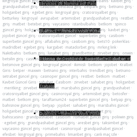
kingroyal güncel giriş
·
pokerklas giris
·
meritking
·
mars-bahis
·
kavbet giriş
·
Servicios de Nómina por País
grandpashabet giriş
·
casibom
·
betbaba giriş
·
betpark giriş
·
betnano giriş
·
holiganbet giriş
·
egebet giris
·
kingroyal giriş
·
cratosroyalbet giriş
·
betturkey
·
kingroyal
·
avrupabet
·
artemisbet
·
grandpashabet giriş
·
restbet
giriş
·
matbet
·
betebet giriş
·
vaycasino
·
istanbulbahis
·
betkom
·
spinco
güncel giriş
·
holiganbet giriş
·
meritking giriş
·
ngsbahis giriş
·
kavbet giriş
·
Qualtrics – Remote Work Pulse
jojobet güncel giriş
·
cratosroyalbet güncel
·
superbetin giriş
·
casibom
·
superbetin güncel giriş
·
alfabahis giriş
·
casibom giriş
·
bets10
·
pokerklas
·
madridbet
·
egebet giriş
·
kargabet
·
matadorbet giriş
·
mrking link
·
Nakitbahis
·
betkam giriş
·
lunabet giriş
·
grandbetting
·
zirvebet giriş
·
onwin
·
Sistema de Gestión de Seguridad y Salud en el
betsilin giriş
·
casivera
·
betyap giriş
·
ngsbahis
·
madridbet link
·
slotbar
·
betsmove güncel giriş
·
kingroyal güncel
·
ikimisli
·
betkom
·
jojobet
·
Kralbet
Giris
·
betper
·
maxwin
·
betnano giriş
·
interbahis
·
trendbet giriş
·
betnano
·
setrabet güncel giriş
·
casinoper güncel giriş
·
restbet
·
betkom
·
matbet
·
Kavbet Güncel Giris
·
sahabet
·
Casibom
·
zirvebet
·
sahabet giriş
·
holiganbet
Trabajo
·
meritking
·
zirvebet
·
holiganbet
·
marsbahis güncel giriş
·
grandpashabet
·
cratosroyalbet güncel giriş
·
casinoroyal giriş
·
artemisbet giriş
·
betosfer
·
matbet
·
betkom giriş
·
taraftarium24
·
superbetin güncel giriş
·
betyap giriş
·
bahisnow güncel giriş
·
betyap
·
jojobet
·
sahabet giriş
·
marsbahis güncel
·
holiganbet güncel giriş
·
bet-kom giriş
·
restbet
·
avrupabet giriş
·
Qualtrics – Remote Work Pulse
bahiscasino
·
grandpashabet
·
casibom
·
romabet güncel giriş
·
poliiwin giriş
·
egebet giriş
·
grandpashabet güncel giriş
·
aresbet giriş
·
taksimbet giriş
·
vaycasino güncel giriş
·
romabet
·
casinoroyal
·
grandpashabet güncel
·
efesbet
·
kingroyal giriş
·
primebahis
·
limanbet giriş
·
canlı maç izle
·