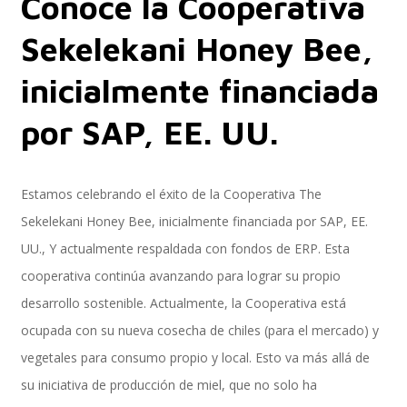
Conoce la Cooperativa
Sekelekani Honey Bee,
Implementación SAP SuccessFactors
inicialmente financiada
por SAP, EE. UU.
Implementación Nómina Cloud Sap
Estamos celebrando el éxito de la Cooperativa The
Sekelekani Honey Bee, inicialmente financiada por SAP, EE.
SAP SuccessFactors Employee Central
UU., Y actualmente respaldada con fondos de ERP. Esta
cooperativa continúa avanzando para lograr su propio
desarrollo sostenible. Actualmente, la Cooperativa está
Implementación Employee Central Payroll
ocupada con su nueva cosecha de chiles (para el mercado) y
vegetales para consumo propio y local. Esto va más allá de
su iniciativa de producción de miel, que no solo ha
Learning and Development