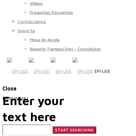
Videos
Preguntas frecuentes
Contáctanos
Soporte
Mesa de Ayuda
Reporte Tiempos Fiori – Consultores
EPI-USE
Close
Enter your
MENU
MENU
text here
Quiénes Somos