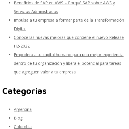
Beneficios de SAP en AWS – Porqué SAP sobre AWS y
Servicios Administrados
Impulsa a tu empresa a formar parte de la Transformación
SAP Travel OnDemand
Digital
Conoce las nuevas mejoras que contiene el nuevo Release
H2-2022
Cloud Conveyer
Empodera a tu capital humano para una mejor experiencia
dentro de tu organización y libera el potencial para tareas
que agreguen valor a tu empresa.
SAP Onpremise Servicios y Productos
Categorias
Gestión de Capital Humano SAP
Argentina
Blog
Colombia
SAP S/4 HANA Finanzas