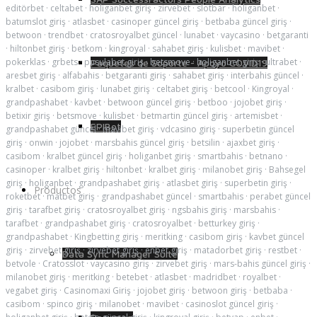
editörbet
·
celtabet
·
holiganbet giriş
·
zirvebet
·
slotbar
·
holiganbet
·
batumslot giriş
·
atlasbet
·
casinoper güncel giriş
·
betbaba güncel giriş
·
betwoon
·
trendbet
·
cratosroyalbet güncel
·
lunabet
·
vaycasino
·
betgaranti
·
hiltonbet giriş
·
betkom
·
kingroyal
·
sahabet giriş
·
kulisbet
·
mavibet
·
pokerklas
·
grbets
·
pusulabet giriş
·
betsmove
·
holiganbet giriş
·
ultrabet
·
Paquetes de Soporte - Apoyo COVID19
aresbet giriş
·
alfabahis
·
betgaranti giriş
·
sahabet giriş
·
interbahis güncel
·
kralbet
·
casibom giriş
·
lunabet giriş
·
celtabet giriş
·
betcool
·
Kingroyal
·
grandpashabet
·
kavbet
·
betwoon güncel giriş
·
betboo
·
jojobet giriş
·
betixir giriş
·
betsmove
·
kulisbet
·
betmartin güncel giriş
·
artemisbet
·
EPIBot
grandpashabet güncel
·
mavibet giriş
·
vdcasino giriş
·
superbetin güncel
giriş
·
onwin
·
jojobet
·
marsbahis güncel giriş
·
betsilin
·
ajaxbet giriş
·
casibom
·
kralbet güncel giriş
·
holiganbet giriş
·
smartbahis
·
betnano
·
casinoper
·
kralbet giriş
·
hiltonbet
·
kralbet giriş
·
milanobet giriş
·
Bahsegel
giriş
·
holiganbet
·
grandpashabet giriş
·
atlasbet giriş
·
superbetin giriş
·
Productos
roketbet
·
matbet giriş
·
grandpashabet güncel
·
smartbahis
·
perabet güncel
giriş
·
tarafbet giriş
·
cratosroyalbet giriş
·
ngsbahis giriş
·
marsbahis
·
tarafbet
·
grandpashabet giriş
·
cratosroyalbet
·
betturkey giriş
·
grandpashabet
·
Kingbetting giriş
·
meritking
·
casibom giriş
·
kavbet güncel
giriş
·
zirvebet giriş
·
zirvebet giriş
·
enbet giriş
·
matadorbet giriş
·
restbet
·
Data Sync Manager Suite
betvole
·
Cratosslot
·
vaycasino giriş
·
zirvebet giriş
·
mars-bahis güncel giriş
·
milanobet giriş
·
meritking
·
betebet
·
atlasbet
·
madridbet
·
royalbet
·
vegabet giriş
·
Casinomaxi Giriş
·
jojobet giriş
·
betwoon giriş
·
betbaba
·
casibom
·
spinco giriş
·
milanobet
·
mavibet
·
casinoslot güncel giriş
·