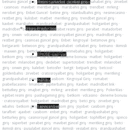
betnano güncel giriş
·
Betcio
·
jokerbet
·
jojobet giriş
·
sahabet giriş
·
zirvebet
Prism Servicios de migración
·
casinoas
·
mavibet
·
meritbet giriş
·
marsbahis giriş
·
trendbet
·
mrking
·
nerobet giriş
·
Enbet Guncel
·
betine giriş
·
istanbulbahis giriş
·
nesinecasino
·
restbet giriş
·
kulisbet
·
matbet
·
meritking giriş
·
trendbet güncel giriş
·
kavbet
·
marsbahis
·
grandpashabet
·
grandpashabet
·
holiganbet giriş
·
Otros Productos
madridbet
·
betgaranti giriş
·
maksibet resmi giris
·
perabet
·
matadorbet
giriş
·
onwin
·
vdcasino giriş
·
cratosroyalbet güncel giriş
·
madridbet giriş
·
restbet giriş
·
casinoas güncel giriş
·
Enbet
·
kingroyal
·
betsmove giriş
·
betgaranti
·
betwoon giriş
·
grandpashabet
·
celtabet giriş
·
betnano
·
ikimisli
·
maxwin giriş
·
betticket
·
casinoroyal
·
primebahis giriş
·
holiganbet
·
EPIUSE-sap-var
betkom giriş
·
restbet
·
marsbahis
·
deneme bonusu
·
matbet
·
holiganbet
·
nerobet
·
milanobet giriş
·
dedebet
·
supertotobet
·
trendbet
·
milanobet
giriş
·
onwin giriş
·
kalebet
·
betosfer
·
betgit
·
betpark giriş
·
betcool
·
goldenbahis
·
zirvebet
·
cratosroyalbet giriş
·
holiganbet giriş
·
meritking
·
grandpashabet güncel giriş
·
casibom
·
Kingroyal Giriş
·
romabet
·
Mendix
piabellacasino
·
limanbet
·
jupiterbahis giriş
·
Kavbet
·
madridbet link
·
bettutkey giriş
·
imajbet giriş
·
mrking
·
aresbet
·
meritking giriş
·
Pokerklas
·
egebet resmi giris
·
pashagaming giriş
·
betkom
·
vdcasino
·
deneme bonusu
·
cratosroyalbet
·
holiganbet
·
madridbet giriş
·
betci giriş
·
zirvebet giriş
·
wbahis
·
betkom giriş
·
spinco
·
betkom giriş
·
Jojobet
·
casibom giriş
·
ServiceNow
tarafbet
·
ajaxbet
·
casibom
·
enbet giriş
·
matbet
·
grandpashabet giriş
·
betturkey giriş
·
casinoroyal güncel giriş
·
holiganbet
·
tophillbet giriş
·
spinco
giriş
·
süperbet
·
perabet giriş
·
mavibet güncel giriş
·
meritking giriş
·
betci
·
ikimisli giriş
·
pusulabet güncel giriş
·
ikimisli
·
vegabet giriş
·
grandpashabet