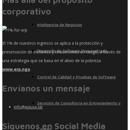
corporativo
Inteligencia de Negocios
El 1% de nuestros ingresos se aplica a la protección y
Desarrollo de Software Personalizado
preservación de elefantes y rinocerontes en riesgo, a través de
una estrategia que se basa en el alivio de la pobreza.
www.erp.ngo
Control de Calidad y Pruebas de Software
Envíanos un mensaje
Servicios de Consultoría en Entrenamiento y
info@epiuse.lat
Siguenos en Social Media
Cambio