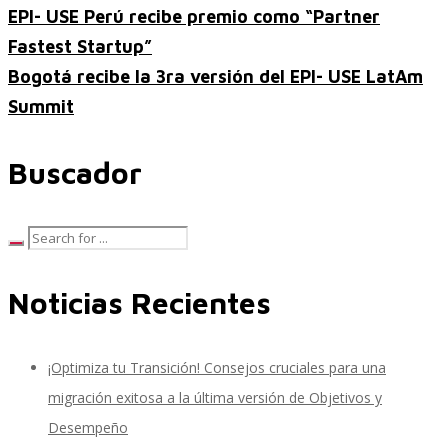
EPI- USE Perú recibe premio como “Partner
Fastest Startup”
Bogotá recibe la 3ra versión del EPI- USE LatAm
SAP SuccessFactors Training Education
Summit
Buscador
Express Packages
Soporte SuccessFactors
Noticias Recientes
SAP Time & Attendance by Workforce Software
¡Optimiza tu Transición! Consejos cruciales para una
migración exitosa a la última versión de Objetivos y
Desempeño
SAP Time and Attendance