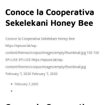
Conoce la Cooperativa
Servicios
Sekelekani Honey Bee
Servicios y productos cloud
Conoce la Cooperativa Sekelekani Honey Bee
https://epiuse.lat/wp-
content/themes/corpus/images/empty/thumbnail.jpg
150
150
SAP S/4 HANA
EPI-USE
EPI-USE
https://epiuse.lat/wp-
content/themes/corpus/images/empty/thumbnail.jpg
February 7, 2020
February 7, 2020
EPI-US4HANA
February 7, 2020
Assessment SAP S/4HANA