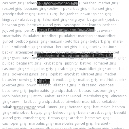
casibom giriş
·
atlasbet
·
Betcio
·
vevobahis giriş
·
perabet
·
matbet giriş
·
Soporte AMS – México
restbet giriş
·
betnano giriş
·
poliwin
·
pokerklas giriş
·
hiltonbet giriş
·
grandpashabet giriş
·
Bets10 Giriş
·
holiganbet
·
onwin
·
spinco giriş
·
kingroyal
·
ultrabet giriş
·
taksimbet giriş
·
kingroyal
·
betgaranti
·
jojobet
·
betwoon giriş
·
betticket güncel giriş
·
casinoper
·
bet-kom
·
superbetin
·
Firma Electrónica con DocuSign
jojobet giriş
·
perabet giriş
·
casibom giriş
·
canlı maç izle
·
casivera
·
smartbahis
·
Pusulabet
·
trendbet
·
pusulabet
·
marsbahis
·
madridbet
güncel
·
betboo güncel giriş
·
maxwin
·
betoffice giriş
·
betpark giriş
·
mars-
bahis
·
milanobet giriş
·
coinbar
·
herabet giriş
·
holiganbet
·
vdcasino
·
betixir
·
artemisbet güncel giriş
·
casibom giriş
·
Casibom giriş
·
hiltonbet
Assessment nueva normalidad – EPI-USE
giriş
·
grandpashabet giriş
·
romabet
·
betturkey giriş
·
betwoon güncel giriş
·
pulibet
·
betgaranti giriş
·
kavbet giriş
·
justin tv
·
betlivo
·
romabet giriş
·
casibom giriş
·
Holiganbet giriş
·
perabet giriş
·
madridbet giriş
·
artemisbet
giriş
·
pokerklas güncel giriş
·
jojobet
·
enjoybet
·
ultrabet giriş
·
matbet
·
betosfer
·
onwin giriş
·
kralbet
·
trendbet giriş
·
matbet giriş
·
madridbet link
·
México
jokerbet giriş
·
onwin
·
Kralbet
·
alfabahis giriş
·
hızlı casino
·
casinoas
·
betsmove giriş
·
jupiterbahis
·
grandpashabet
·
betpas
·
casibom giriş
·
Mobilbahis giriş
·
justintv
·
enbet
·
Kralbet Guncel
·
marsbahis giriş
·
elitcasino
giriş
·
onwin
·
kralbet
·
grandpashabet
·
zirvebet
·
madridbet
·
celtabet
·
sahabet giriş
·
casinoroyal
·
ikimisli giriş
·
betnano giriş
·
batumslot
·
betkom
Información
giriş
·
milanobet
·
betyap giriş
·
betwoon giriş
·
betine
·
aresbet giriş
·
betwild
güncel giriş
·
romabet giriş
·
Betpas giriş
·
aresbet
·
betsmove giriş
·
casinoper giriş
·
marbahis giriş
·
mars-bahis güncel giriş
·
herabet
·
milanobet giriş
·
cratosroyalbet giriş
·
casibom giriş
·
kulisbet giriş
·
kavbet
·