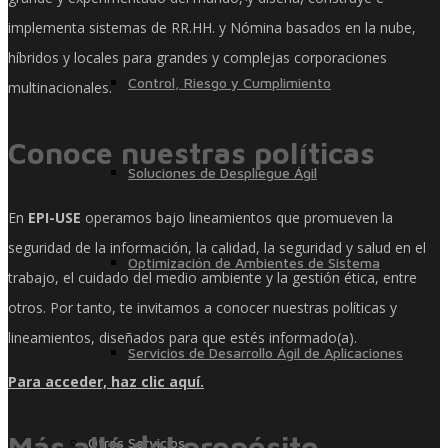
implementa sistemas de RR.HH. y Nómina basados ​​en la nube,
híbridos y locales para grandes y complejas corporaciones
Control, Riesgo y Cumplimiento
multinacionales.
Conoce nuestras políticas
Soluciones de Despliegue Ágil
En
EPI-USE
operamos bajo lineamientos que promueven la
seguridad de la información, la calidad, la seguridad y salud en el
Optimización de Ambientes de Sistema
trabajo, el cuidado del medio ambiente y la gestión ética, entre
otros. Por tanto, te invitamos a conocer nuestras políticas y
lineamientos, diseñados para que estés informado(a).
Servicios de Desarrollo Ágil de Aplicaciones
Para acceder, haz clic aquí.
Más allá del propósito
Otros Servicios