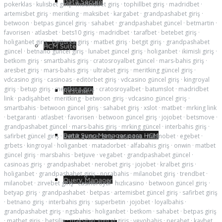
Data Secure
pokerklas
·
kulisbet giriş
·
madridbet giriş
·
tophillbet giriş
·
madridbet
·
artemisbet giriş
·
meritking
·
maksibet
·
kargabet
·
grandpashabet giriş
·
betwoon
·
betpas güncel giriş
·
sahabet
·
grandpashabet güncel
·
betmartin
·
favorisen
·
atlasbet
·
bets10 giriş
·
madridbet
·
tarafbet
·
betebet giriş
·
holiganbet giriş
·
betturka giriş
·
matbet giriş
·
betgit giriş
·
grandpashabet
HCM Suite
güncel
·
betnano güncel giriş
·
lunabet güncel giriş
·
holiganbet
·
ikimisli giriş
·
betkom giriş
·
smartbahis giriş
·
cratosroyalbet güncel
·
mars-bahis giriş
·
aresbet giriş
·
mars-bahis giriş
·
ultrabet giriş
·
meritking güncel giriş
·
vdcasino giriş
·
casinoas
·
editörbet giriş
·
vdcasino güncel giriş
·
kingroyal
giriş
·
betup giriş
·
meritking giriş
·
cratosroyalbet
·
batumslot
·
madridbet
Resumen
link
·
padişahbet
·
meritking
·
betwoon giriş
·
vdcasino güncel giriş
·
smartbahis
·
betwoon güncel giriş
·
sahabet giriş
·
xslot
·
matbet
·
mrking link
·
betgaranti
·
atlasbet
·
favorisen
·
betwoon güncel giriş
·
jojobet
·
betsmove
·
grandpashabet güncel
·
mars-bahis giriş
·
mrking güncel
·
interbahis giriş
·
Data Sync Manager para HCM
safirbet güncel giriş
·
bettilt güncel giriş
·
casinoas
·
milanobet
·
egebet
·
grbets
·
kingroyal
·
holiganbet
·
matadorbet
·
alfabahis giriş
·
onwin
·
matbet
güncel giriş
·
marsbahis
·
betjuve
·
vegabet
·
grandpashabet güncel
·
casinoas giriş
·
grandpashabet
·
nerobet giriş
·
jojobet
·
kralbet giris
·
holiganbet
·
grandpashabet giriş
·
norabahis
·
milanobet giriş
·
trendbet
·
Query Manager
milanobet
·
zirvebet giriş
·
casinoroyal
·
hızlıcasino
·
betwoon güncel giriş
·
betyap giriş
·
grandpashabet
·
betpas
·
artemisbet güncel giriş
·
safirbet giriş
·
betnano giriş
·
interbahis giriş
·
superbetin
·
jojobet
·
loyalbahis
·
grandpashabet giriş
·
ngsbahis
·
holiganbet
·
betkom
·
sahabet
·
betpas giriş
·
matbet giriş
·
betsilin
·
maksibet guncel giris
·
vevobahis
·
perabet
·
kavbet