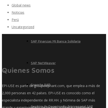
Global news
Noticias
Perú
SAP Finanzas Facturación Electronica
Uncategorized
SAP Finanzas Mi Banca Solidaria
SAP NetWeaver
Quienes Somos
Soporte SAP
EPI-USE es parte de groupelephant.com, que emplea a más de
2,000 personas en 42 países. EPI-USE es conocido como el
especialista independiente de RR.HH. y Nómina de SAP más
Gestión de Desempeño Empresarial SAP
grande y experimentado del mundo, y diseña, construye e