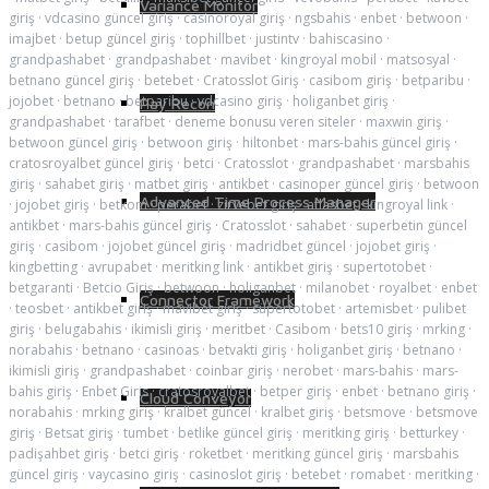
Variance Monitor
giriş
·
vdcasino güncel giriş
·
casinoroyal giriş
·
ngsbahis
·
enbet
·
betwoon
·
imajbet
·
betup güncel giriş
·
tophillbet
·
justintv
·
bahiscasino
·
grandpashabet
·
grandpashabet
·
mavibet
·
kingroyal mobil
·
matsosyal
·
betnano güncel giriş
·
betebet
·
Cratosslot Giriş
·
casibom giriş
·
betparibu
·
jojobet
·
betnano
·
betparibu
·
vdcasino giriş
·
holiganbet giriş
·
Pay Recon
grandpashabet
·
tarafbet
·
deneme bonusu veren siteler
·
maxwin giriş
·
betwoon güncel giriş
·
betwoon giriş
·
hiltonbet
·
mars-bahis güncel giriş
·
cratosroyalbet güncel giriş
·
betci
·
Cratosslot
·
grandpashabet
·
marsbahis
giriş
·
sahabet giriş
·
matbet giriş
·
antikbet
·
casinoper güncel giriş
·
betwoon
Advanced Time Process Manager
·
jojobet giriş
·
betkom
·
perabet
·
zirvebet giriş
·
atlasbet
·
kingroyal link
·
antikbet
·
mars-bahis güncel giriş
·
Cratosslot
·
sahabet
·
superbetin güncel
giriş
·
casibom
·
jojobet güncel giriş
·
madridbet güncel
·
jojobet giriş
·
kingbetting
·
avrupabet
·
meritking link
·
antikbet giriş
·
supertotobet
·
betgaranti
·
Betcio Giriş
·
betwoon
·
holiganbet
·
milanobet
·
royalbet
·
enbet
Connector Framework
·
teosbet
·
antikbet giriş
·
mavibet giriş
·
süpertotobet
·
artemisbet
·
pulibet
giriş
·
belugabahis
·
ikimisli giriş
·
meritbet
·
Casibom
·
bets10 giriş
·
mrking
·
norabahis
·
betnano
·
casinoas
·
betvakti giriş
·
holiganbet giriş
·
betnano
·
ikimisli giriş
·
grandpashabet
·
coinbar giriş
·
nerobet
·
mars-bahis
·
mars-
bahis giriş
·
Enbet Giris
·
cratosroyalbet
·
betper giriş
·
enbet
·
betnano giriş
·
Cloud Conveyor
norabahis
·
mrking giriş
·
kralbet güncel
·
kralbet giriş
·
betsmove
·
betsmove
giriş
·
Betsat giriş
·
tumbet
·
betlike güncel giriş
·
meritking giriş
·
betturkey
·
padişahbet giriş
·
betci giriş
·
roketbet
·
meritking güncel giriş
·
marsbahis
güncel giriş
·
vaycasino giriş
·
casinoslot giriş
·
betebet
·
romabet
·
meritking
·