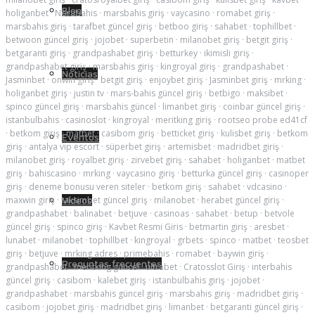
Blog
holiganbet
·
Norabahis
·
marsbahis giriş
·
vaycasino
·
romabet giriş
·
marsbahis giriş
·
tarafbet güncel giriş
·
betboo giriş
·
sahabet
·
tophillbet
·
betwoon güncel giriş
·
jojobet
·
superbetin
·
milanobet giriş
·
betgit giriş
·
betgaranti giriş
·
grandpashabet giriş
·
betturkey
·
ikimisli giriş
·
grandpashabet giriş
·
marsbahis giriş
·
kingroyal giriş
·
grandpashabet
·
Noticias
Jasminbet
·
onwin giriş
·
betgit giriş
·
enjoybet giriş
·
Jasminbet giriş
·
mrking
·
holiganbet giriş
·
justin tv
·
mars-bahis güncel giriş
·
betbigo
·
maksibet
·
spinco güncel giriş
·
marsbahis güncel
·
limanbet giriş
·
coinbar güncel giriş
·
istanbulbahis
·
casinoslot
·
kingroyal
·
meritking giriş
·
rootseo probe ed41cf
·
betkom giriş
·
matbet
·
casibom giriş
·
betticket giriş
·
kulisbet giriş
·
betkom
Eventos
giriş
·
antalya vip escort
·
süperbet giriş
·
artemisbet
·
madridbet giriş
·
milanobet giriş
·
royalbet giriş
·
zirvebet giriş
·
sahabet
·
holiganbet
·
matbet
giriş
·
bahiscasino
·
mrking
·
vaycasino giriş
·
betturka güncel giriş
·
casinoper
giriş
·
deneme bonusu veren siteler
·
betkom giriş
·
sahabet
·
vdcasino
·
maxwin giriş
·
taksimbet güncel giriş
·
milanobet
·
herabet güncel giriş
·
Videos
grandpashabet
·
balinabet
·
betjuve
·
casinoas
·
sahabet
·
betup
·
betvole
güncel giriş
·
spinco giriş
·
Kavbet Resmi Giris
·
betmartin giriş
·
aresbet
·
lunabet
·
milanobet
·
tophillbet
·
kingroyal
·
grbets
·
spinco
·
matbet
·
teosbet
giriş
·
betjuve
·
mrking adres
·
primebahis
·
romabet
·
baywin giriş
·
Preguntas frecuentes
grandpashabet
·
meritking güncel
·
ultrabet
·
Cratosslot Giriş
·
interbahis
güncel giriş
·
casibom
·
kalebet giriş
·
istanbulbahis giriş
·
jojobet
·
grandpashabet
·
marsbahis güncel giriş
·
marsbahis giriş
·
madridbet giriş
·
casibom
·
jojobet giriş
·
madridbet giriş
·
limanbet
·
betgaranti güncel giriş
·