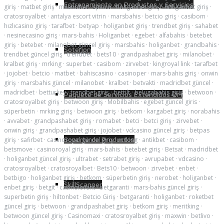
Entrenamiento en Productos y Servicios
giriş
·
matbet giriş
·
milanobet
·
spinco
·
holiganbet giriş
·
holiganbet giriş
·
cratosroyalbet
·
antalya escort vitrin
·
marsbahis
·
betcio giriş
·
casibom
·
hızlıcasino giriş
·
tarafbet
·
betyap
·
holiganbet giriş
·
trendbet giriş
·
sahabet
·
nesinecasino giriş
·
mars-bahis
·
Holiganbet
·
egebet
·
alfabahis
·
betebet
giriş
·
betebet
·
milanobet güncel giriş
·
marsbahis
·
holiganbet
·
grandbahis
·
Soterion
trendbet güncel giriş
·
trendbet
·
bets10
·
grandpashabet giriş
·
milanobet
·
kralbet giriş
·
mrking
·
superbet
·
casibom
·
zirvebet
·
kingroyal link
·
tarafbet
·
jojobet
·
betcio
·
matbet
·
bahiscasino
·
casinoper
·
mars-bahis giriş
·
onwin
giriş
·
marsbahis güncel
·
milanobet
·
kralbet
·
betvakti
·
madridbet güncel
·
madridbet
·
betturkey
·
trendbet giriş
·
bettilt
·
belugabahis giriş
·
betwoon
·
Paquete de Servicios Extendidos QM
cratosroyalbet giriş
·
betwoon giriş
·
Mobilbahis
·
egebet güncel giris
·
süperbetin
·
mrking giriş
·
betwoon giriş
·
betkom
·
kargabet giriş
·
norabahis
·
avvabet
·
grandpashabet giriş
·
romabet
·
betci
·
betci giriş
·
zirvebet
·
onwin giriş
·
grandpashabet giriş
·
jojobet
·
vdcasino güncel giriş
·
betpas
Soporte de Productos
giriş
·
safirbet
·
casinoroyal güncel giriş
·
mrking
·
antikbet
·
casibom
·
betsmove
·
casinoroyal giriş
·
mars-bahis
·
betebet giriş
·
Betsat
·
madridbet
·
holiganbet güncel giriş
·
ultrabet
·
setrabet giriş
·
avrupabet
·
vdcasino
·
cratosroyalbet
·
cratosroyalbet
·
Bets10
·
betwoon
·
zirvebet
·
enbet
·
betbigo
·
holiganbet giriş
·
betkom
·
süperbetin giriş
·
nerobet
·
holiganbet
·
SkillScanner
enbet giriş
·
betgit
·
casinolevant
·
betgaranti
·
mars-bahis güncel giriş
·
superbetin giriş
·
hiltonbet
·
Betcio Giriş
·
betgaranti
·
holiganbet
·
roketbet
güncel giriş
·
betwoon
·
grandpashabet giriş
·
betkom giriş
·
meritking
·
betwoon güncel giriş
·
Casinomaxi
·
cratosroyalbet giriş
·
maxwin
·
betlivo
·