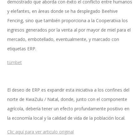
demostrado que aborda con éxito el conflicto entre humanos
y elefantes, en áreas donde se ha desplegado Beehive
Fencing, sino que también proporciona a la Cooperativa los
Performance and Goals
ingresos generados por la venta al por mayor de miel para el
mercado, embotellado, eventualmente, y marcado con
etiquetas ERP.
Recruiting and Onboarding
tümbet
SAP JAM
El deseo de ERP es expandir esta iniciativa a los confines del
norte de KwaZulu / Natal, donde, junto con el componente
Look & Feel SAP SuccessFactors
agrícola, debería tener un efecto profundamente positivo en
la economía local y la calidad de vida de la población local.
Clic aquí para ver articulo original
Firma Electrónica con DocuSign