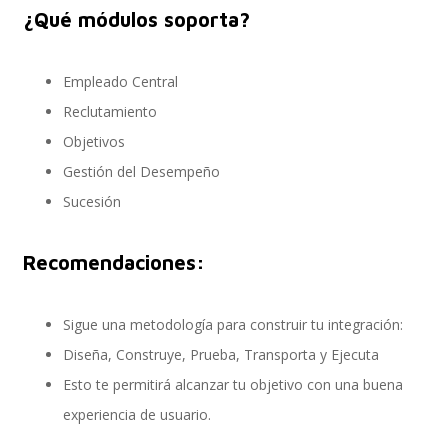
¿Qué módulos soporta?
SAP Travel OnDemand
Empleado Central
Reclutamiento
Objetivos
Cloud Conveyer
Gestión del Desempeño
Sucesión
SAP Onpremise Servicios y Productos
Recomendaciones:
Sigue una metodología para construir tu integración:
Gestión de Capital Humano SAP
Diseña, Construye, Prueba, Transporta y Ejecuta
Esto te permitirá alcanzar tu objetivo con una buena
experiencia de usuario.
SAP S/4 HANA Finanzas