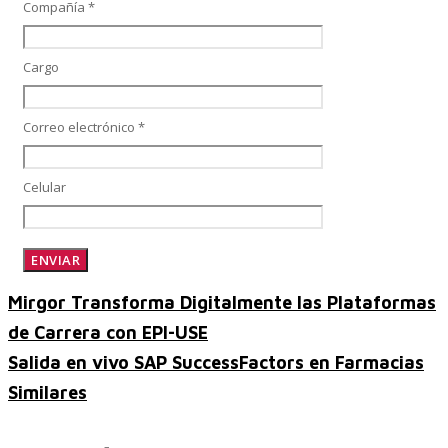
Compañía *
Cargo
Control, Riesgo y Cumplimiento
Correo electrónico *
Soluciones de Despliegue Ágil
Celular
Optimización de Ambientes de Sistema
Mirgor Transforma Digitalmente las Plataformas
de Carrera con EPI-USE
Servicios de Desarrollo Ágil de Aplicaciones
Salida en vivo SAP SuccessFactors en Farmacias
Similares
Otros Servicios