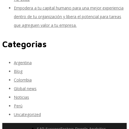
Empodera a tu capital humano para una mejor experiencia
dentro de tu organización y libera el potencial para tareas
que agreguen valor a tu empresa.
Móvil
Categorias
Beneficios a la carta
Argentina
Blog
CFDI Automation Nómina
Colombia
Global news
Noticias
Partner Managed Cloud Chile
Perú
Uncategorized
SAP SuccessFactors People Analytics