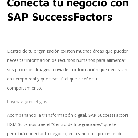
Conecta tu negocio con
SAP SuccessFactors
Implementación SAP SuccessFactors
Implementación Nómina Cloud Sap
Dentro de tu organización existen muchas áreas que pueden
necesitar información de recursos humanos para alimentar
sus procesos. Imagina enviarle la información que necesitan
SAP SuccessFactors Employee Central
en tiempo real y que seas tú el que diseñe su
comportamiento.
baymavi güncel giriş
Implementación Employee Central Payroll
Acompañando la transformación digital, SAP SuccessFactors
HXM Suite nos trae el “Centro de Integraciones” que te
permitirá conectar tu negocio, enlazando tus procesos de
Learning and Development