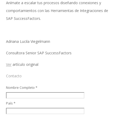
Anímate a escalar tus procesos diseñando conexiones y
comportamientos con las Herramientas de Integraciones de
SAP SuccessFactors.
SAP Finanzas Facturación Electronica
Adriana Lucila Viegelmann
SAP Finanzas Mi Banca Solidaria
Consultora Senior SAP SuccessFactors
Ver
artículo original
SAP NetWeaver
Contacto
Nombre Completo *
Soporte SAP
País *
Gestión de Desempeño Empresarial SAP