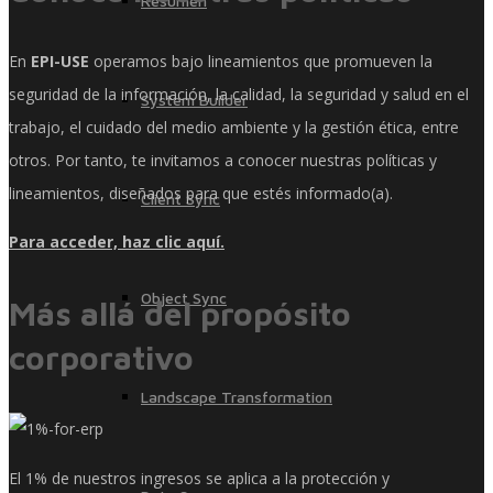
Resumen
En
EPI-USE
operamos bajo lineamientos que promueven la
seguridad de la información, la calidad, la seguridad y salud en el
System Builder
trabajo, el cuidado del medio ambiente y la gestión ética, entre
otros. Por tanto, te invitamos a conocer nuestras políticas y
lineamientos, diseñados para que estés informado(a).
Client Sync
Para acceder, haz clic aquí.
Object Sync
Más allá del propósito
corporativo
Landscape Transformation
El 1% de nuestros ingresos se aplica a la protección y