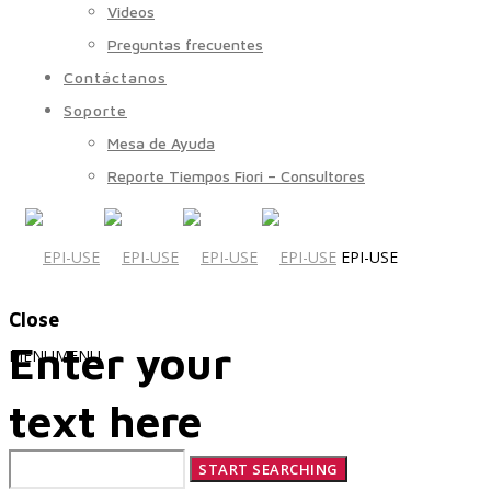
Videos
Preguntas frecuentes
Contáctanos
Soporte
Mesa de Ayuda
Reporte Tiempos Fiori – Consultores
EPI-USE
Close
Enter your
MENU
MENU
text here
Quiénes Somos