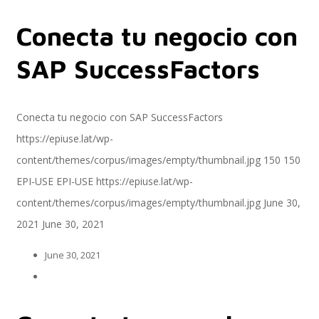
Conecta tu negocio con
Servicios
SAP SuccessFactors
Servicios y productos cloud
Conecta tu negocio con SAP SuccessFactors
https://epiuse.lat/wp-
content/themes/corpus/images/empty/thumbnail.jpg
150
150
SAP S/4 HANA
EPI-USE
EPI-USE
https://epiuse.lat/wp-
content/themes/corpus/images/empty/thumbnail.jpg
June 30,
2021
June 30, 2021
EPI-US4HANA
June 30, 2021
Assessment SAP S/4HANA