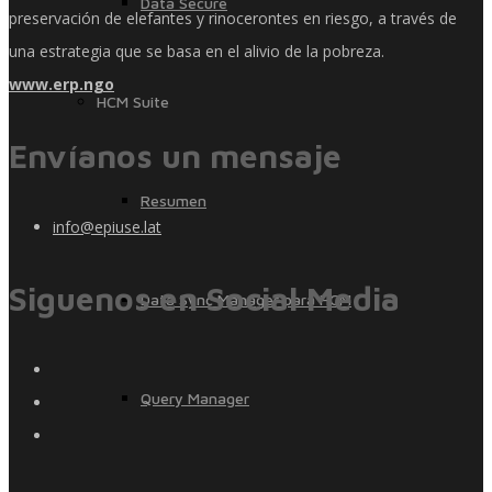
Data Secure
preservación de elefantes y rinocerontes en riesgo, a través de
una estrategia que se basa en el alivio de la pobreza.
www.erp.ngo
HCM Suite
Envíanos un mensaje
Resumen
info@epiuse.lat
Siguenos en Social Media
Data Sync Manager para HCM
Query Manager