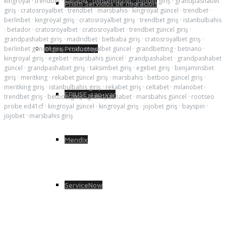
kingroyal
·
trendbet
·
sahabet
·
benjaminsbet
·
jojobet giriş
·
grandpashabet
Prism Servicios de migración
giriş
·
cratosroyalbet
·
trendbet
·
marsbahis
·
kingroyal güncel
·
trendbet
·
berlinbet
·
kingroyal giriş
·
cratosroyalbet giriş
·
trendbet giriş
·
istanbulbahis
·
betador
·
cratosroyalbet
·
cratosroyalbet
·
trendbet güncel giriş
·
grandpashabet giriş
·
madridbet
·
betbaba giriş
·
cratosroyalbet giriş
·
berlinbet güncel giriş
·
cratosroyalbet güncel
·
grandbetting
·
betnano
·
Otros Productos
kingroyal giriş
·
egebet
·
marsbahis güncel
·
grandpashabet
·
grandpashabet
güncel
·
grandpashabet giriş
·
taksimbet giriş
·
egebet giriş
·
benjaminsbet
giriş
·
meritking
·
rekabet güncel giriş
·
marsbahis
·
betboo güncel giriş
·
meritking giriş
·
istanbulbahis giriş
·
rekabet giriş
·
celtabet
·
milanobet
·
EPIUSE-sap-var
trendbet giriş
·
betboo giriş
·
grandpashabet
·
marsbahis güncel
·
rootseo
probe ed41cf
·
kingroyal güncel
·
kingroyal giriş
·
jojobet giriş
·
bayspin
·
jojobet
·
marsbahis giriş
Mendix
ServiceNow