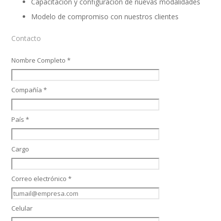
Capacitación y configuración de nuevas modalidades
Modelo de compromiso con nuestros clientes
Performance and Goals
Contacto
Nombre Completo *
Recruiting and Onboarding
Compañía *
País *
SAP JAM
Cargo
Look & Feel SAP SuccessFactors
Correo electrónico *
Celular
Firma Electrónica con DocuSign