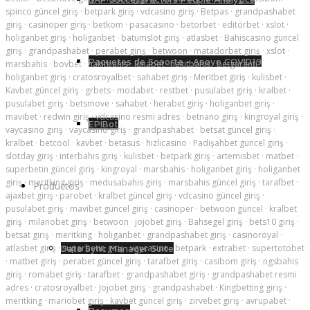
spinco güncel giriş
·
betpark giriş
·
vdcasino giriş
·
Betpas
·
grandpashabet
giriş
·
casinoper giriş
·
betkom
·
pasacasino
·
betorbet
·
editörbet
·
xslot
·
holiganbet giriş
·
holiganbet
·
batumslot giriş
·
atlasbet
·
Bahiscasino güncel
giriş
·
grandpashabet
·
perabet giriş
·
betwoon
·
matadorbet giriş
·
xslot
·
Paquetes de Soporte - Apoyo COVID19
marsbahis
·
bovbet
·
nakitbahis
·
lunabet
·
nakitbahis
·
betgaranti
·
holiganbet giriş
·
cratosroyalbet
·
sahabet giriş
·
Meritbet giriş
·
kulisbet
·
Kavbet güncel giriş
·
grbets
·
modabet
·
restbet
·
pusulabet giriş
·
kralbet
·
pusulabet giriş
·
betsmove
·
sahabet
·
herabet giriş
·
holiganbet giriş
·
mavibet
·
redwin giriş
·
vdcasino resmi adres
·
betnano giriş
·
kingroyal giriş
·
EPIBot
vaycasino giriş
·
vaycasino giriş
·
grandpashabet
·
betsat güncel giriş
·
kralbet
·
betcool
·
kavbet
·
betasus
·
hızlıcasino
·
Padişahbet güncel giriş
·
slotday giriş
·
interbahis giriş
·
kulisbet
·
betpark giriş
·
artemisbet
·
matbet
·
superbetin güncel giriş
·
kingroyal
·
marsbahis
·
holiganbet giriş
·
holiganbet
giriş
·
meritking giriş
·
medusabahis giriş
·
marsbahis güncel giriş
·
tarafbet
·
Productos
ajaxbet giriş
·
parobet
·
kralbet güncel giriş
·
vdcasino güncel giriş
·
pusulabet giriş
·
mavibet güncel giriş
·
casinoper
·
betwoon güncel
·
kralbet
giriş
·
milanobet giriş
·
betwoon
·
jojobet giriş
·
Bahsegel giriş
·
bets10 giriş
·
betsat giriş
·
meritking
·
holiganbet
·
grandpashabet giriş
·
casinoroyal
·
atlasbet giriş
·
superbetin giriş
·
vaycasino
·
betpark
·
extrabet
·
supertotobet
Data Sync Manager Suite
·
matbet giriş
·
perabet güncel giriş
·
tarafbet giriş
·
casibom giriş
·
ngsbahis
giriş
·
romabet giriş
·
tarafbet
·
grandpashabet giriş
·
grandpashabet resmi
adres
·
cratosroyalbet
·
Jojobet giriş
·
grandpashabet
·
Kingbetting giriş
·
meritking
·
mariobet giriş
·
kavbet güncel giriş
·
zirvebet giriş
·
avrupabet
·