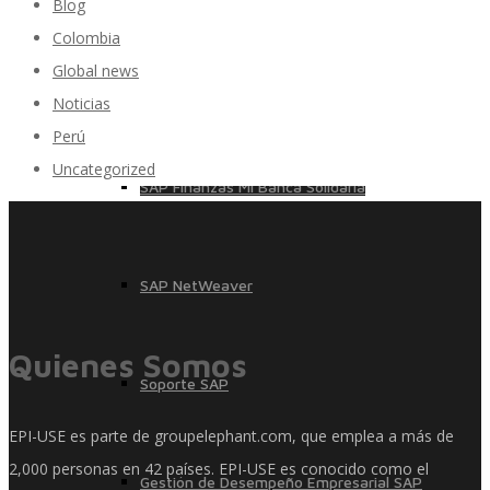
Blog
Colombia
Global news
SAP Finanzas Facturación Electronica
Noticias
Perú
Uncategorized
SAP Finanzas Mi Banca Solidaria
SAP NetWeaver
Quienes Somos
Soporte SAP
EPI-USE es parte de groupelephant.com, que emplea a más de
2,000 personas en 42 países. EPI-USE es conocido como el
Gestión de Desempeño Empresarial SAP