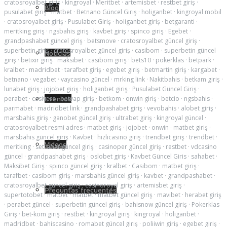
cratosroyalbet giriş
·
kingroyal
·
Meritbet
·
artemisbet
·
restbet giriş
·
Blog
pusulabet giriş
·
matbet
·
Betnano Güncel Giriş
·
holiganbet
·
kingroyal mobil
·
cratosroyalbet giriş
·
Pusulabet Giriş
·
holiganbet giriş
·
betgaranti
·
meritking giriş
·
ngsbahis giriş
·
kavbet giriş
·
spinco giriş
·
Egebet
·
grandpashabet güncel giriş
·
betsmove
·
cratosroyalbet güncel giriş
·
superbetin giriş
·
cratosroyalbet güncel giriş
·
casibom
·
superbetin güncel
Noticias
giriş
·
betixir giriş
·
maksibet
·
casibom giriş
·
bets10
·
pokerklas
·
betpark
·
kralbet
·
madridbet
·
tarafbet giriş
·
egebet giriş
·
betmartin giriş
·
kargabet
·
betnano
·
vegabet
·
vaycasino güncel
·
mrking link
·
Nakitbahis
·
betkam giriş
·
lunabet giriş
·
jojobet giriş
·
holiganbet giriş
·
Pusulabet Güncel Giriş
·
perabet
·
casivera
·
betyap giriş
·
betkom
·
onwin giriş
·
betcio
·
ngsbahis
·
Eventos
parmabet
·
madridbet link
·
grandpashabet giriş
·
vevobahis
·
alobet giriş
·
marsbahis giriş
·
ganobet güncel giriş
·
ultrabet giriş
·
kingroyal güncel
·
cratosroyalbet resmi adres
·
matbet giriş
·
jojobet
·
onwin
·
matbet giriş
·
marsbahis güncel giriş
·
Kavbet
·
hızlıcasino giriş
·
trendbet giriş
·
trendbet
·
Videos
meritking
·
setrabet güncel giriş
·
casinoper güncel giriş
·
restbet
·
vdcasino
güncel
·
grandpashabet giriş
·
oslobet giriş
·
Kavbet Güncel Giris
·
sahabet
·
Maksibet Giriş
·
spinco güncel giriş
·
kralbet
·
Casibom
·
matbet giriş
·
tarafbet
·
casibom giriş
·
marsbahis güncel giriş
·
kavbet
·
grandpashabet
·
cratosroyalbet güncel giriş
·
casinoroyal giriş
·
artemisbet giriş
·
Preguntas frecuentes
supertotobet
·
matbet
·
matbet
·
matbet güncel giriş
·
mavibet
·
herabet giriş
·
perabet güncel
·
superbetin güncel giriş
·
bahisnow güncel giriş
·
Pokerklas
Giriş
·
bet-kom giriş
·
restbet
·
kingroyal giriş
·
kingroyal
·
holiganbet
·
madridbet
·
bahiscasino
·
romabet güncel giriş
·
poliiwin giriş
·
egebet giriş
·