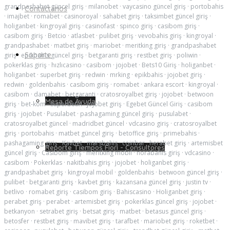
grandpashabet güncel giriş
·
milanobet
·
vaycasino güncel giriş
·
portobahis
Contáctanos
·
imajbet
·
romabet
·
casinoroyal
·
sahabet giriş
·
taksimbet güncel giriş
·
holiganbet
·
kingroyal giriş
·
casinofast
·
spinco giriş
·
casibom giriş
·
casibom giriş
·
Betcio
·
atlasbet
·
pulibet giriş
·
vevobahis giriş
·
kingroyal
·
grandpashabet
·
matbet giriş
·
mariobet
·
meritking giriş
·
grandpashabet
Soporte
giriş
·
epikbahis güncel giriş
·
betgaranti giriş
·
restbet giriş
·
poliwin
·
pokerklas giriş
·
hızlıcasino
·
casibom
·
jojobet
·
Bets10 Giriş
·
holiganbet
·
holiganbet
·
superbet giriş
·
redwin
·
mrking
·
epikbahis
·
jojobet giriş
·
redwin
·
goldenbahis
·
casibom giriş
·
romabet
·
ankara escort
·
kingroyal
·
casibom
·
damabet
·
betgaranti
·
cratosroyalbet giriş
·
jojobet
·
betwoon
Mesa de Ayuda
giriş
·
bet-kom
·
superbetin
·
jojobet giriş
·
Egebet Güncel Giriş
·
casibom
giriş
·
jojobet
·
Pusulabet
·
pashagaming güncel giriş
·
pusulabet
·
cratosroyalbet güncel
·
madridbet güncel
·
vdcasino giriş
·
cratosroyalbet
giriş
·
portobahis
·
matbet güncel giriş
·
betoffice giriş
·
primebahis
·
pashagaming giriş
·
Kavbet
·
marsbahis
·
coinbar
·
herabet giriş
·
artemisbet
Reporte Tiempos Fiori - Consultores
güncel giriş
·
Casibom giriş
·
meritking mobil
·
norabahis giriş
·
vdcasino
·
casibom
·
Pokerklas
·
nakitbahis giriş
·
jojobet
·
holiganbet giriş
·
grandpashabet giriş
·
kingroyal mobil
·
goldenbahis
·
betwoon güncel giriş
·
pulibet
·
betgaranti giriş
·
kavbet giriş
·
kazansana güncel giriş
·
justin tv
·
betlivo
·
romabet giriş
·
casibom giriş
·
Bahiscasino
·
Holiganbet giriş
·
perabet giriş
·
perabet
·
artemisbet giriş
·
pokerklas güncel giriş
·
jojobet
·
betkanyon
·
setrabet giriş
·
betsat giriş
·
matbet
·
betasus güncel giriş
·
betosfer
·
restbet giriş
·
mavibet giriş
·
tarafbet
·
mariobet giriş
·
roketbet
·