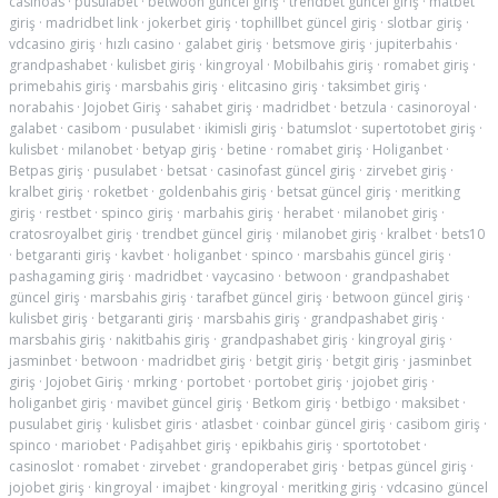
casinoas
·
pusulabet
·
betwoon güncel giriş
·
trendbet güncel giriş
·
matbet
giriş
·
madridbet link
·
jokerbet giriş
·
tophillbet güncel giriş
·
slotbar giriş
·
vdcasino giriş
·
hızlı casino
·
galabet giriş
·
betsmove giriş
·
jupiterbahis
·
grandpashabet
·
kulisbet giriş
·
kingroyal
·
Mobilbahis giriş
·
romabet giriş
·
primebahis giriş
·
marsbahis giriş
·
elitcasino giriş
·
taksimbet giriş
·
norabahis
·
Jojobet Giriş
·
sahabet giriş
·
madridbet
·
betzula
·
casinoroyal
·
galabet
·
casibom
·
pusulabet
·
ikimisli giriş
·
batumslot
·
supertotobet giriş
·
kulisbet
·
milanobet
·
betyap giriş
·
betine
·
romabet giriş
·
Holiganbet
·
Betpas giriş
·
pusulabet
·
betsat
·
casinofast güncel giriş
·
zirvebet giriş
·
kralbet giriş
·
roketbet
·
goldenbahis giriş
·
betsat güncel giriş
·
meritking
giriş
·
restbet
·
spinco giriş
·
marbahis giriş
·
herabet
·
milanobet giriş
·
cratosroyalbet giriş
·
trendbet güncel giriş
·
milanobet giriş
·
kralbet
·
bets10
·
betgaranti giriş
·
kavbet
·
holiganbet
·
spinco
·
marsbahis güncel giriş
·
pashagaming giriş
·
madridbet
·
vaycasino
·
betwoon
·
grandpashabet
güncel giriş
·
marsbahis giriş
·
tarafbet güncel giriş
·
betwoon güncel giriş
·
kulisbet giriş
·
betgaranti giriş
·
marsbahis giriş
·
grandpashabet giriş
·
marsbahis giriş
·
nakitbahis giriş
·
grandpashabet giriş
·
kingroyal giriş
·
jasminbet
·
betwoon
·
madridbet giriş
·
betgit giriş
·
betgit giriş
·
jasminbet
giriş
·
Jojobet Giriş
·
mrking
·
portobet
·
portobet giriş
·
jojobet giriş
·
holiganbet giriş
·
mavibet güncel giriş
·
Betkom giriş
·
betbigo
·
maksibet
·
pusulabet giriş
·
kulisbet giris
·
atlasbet
·
coinbar güncel giriş
·
casibom giriş
·
spinco
·
mariobet
·
Padişahbet giriş
·
epikbahis giriş
·
sportotobet
·
casinoslot
·
romabet
·
zirvebet
·
grandoperabet giriş
·
betpas güncel giriş
·
jojobet giriş
·
kingroyal
·
imajbet
·
kingroyal
·
meritking giriş
·
vdcasino güncel