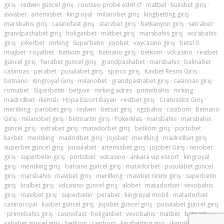
giriş
·
redwin güncel giriş
·
rootseo probe ed41cf
·
matbet
·
kulisbet giriş
·
avvabet
·
artemisbet
·
kingroyal
·
milanobet giriş
·
kingbetting giriş
·
marsbahis giriş
·
casinofast giriş
·
starzbet giriş
·
betkanyon giriş
·
setrabet
·
grandpashabet giriş
·
holiganbet
·
matbet giriş
·
marsbahis giriş
·
norabahis
giriş
·
jokerbet
·
mrking
·
Superbetin
·
jojobet
·
vaycasino giriş
·
bets10
·
imajbet
·
royalbet
·
betkom giriş
·
betnano giriş
·
betkom
·
vdcasino
·
restbet
güncel giriş
·
herabet güncel giriş
·
grandpashabet
·
marsbahis
·
balinabet
·
casinoas
·
perabet
·
pusulabet giriş
·
spinco giriş
·
Kavbet Resmi Giris
·
betnano
·
Kingroyal Giriş
·
milanobet
·
grandpashabet giriş
·
casinoas giriş
·
romabet
·
Süperbetin
·
betjuve
·
mrking adres
·
primebahis
·
mrking
·
madridbet
·
ikimisli
·
Hopa Escort Bayan
·
restbet giriş
·
Cratosslot Giriş
·
meritking
·
parobet giriş
·
redwin
·
betsat giriş
·
ngsbahis
·
casibom
·
Betnano
Giriş
·
milanobet giriş
·
betmartin giriş
·
Pokerklas
·
marsbahis
·
marsbahis
güncel giriş
·
extrabet giriş
·
matadorbet giriş
·
betkom giriş
·
portobet
·
kavbet
·
meritking
·
madridbet giriş
·
jojobet
·
meritking
·
madridbet giriş
·
superbet güncel giriş
·
pusulabet
·
artemisbet giriş
·
Jojobet Giriş
·
nerobet
giriş
·
superbetin giriş
·
portobet
·
vdcasino
·
ankara vip escort
·
kingroyal
giriş
·
meritking giriş
·
bahsine güncel giriş
·
matadorbet
·
pusulabet güncel
giriş
·
marsbahis
·
mavibet giriş
·
meritking
·
mavibet resmi giriş
·
superbetin
giriş
·
kralbet giriş
·
vdcasino güncel giriş
·
alobet
·
matadorbet
·
vevobahis
giriş
·
mavibet giriş
·
superbetin
·
perabet
·
kingroyal mobil
·
matadorbet
·
casinoroyal
·
kavbet güncel giriş
·
jojobet güncel giriş
·
pusulabet güncel giriş
·
primebahis giriş
·
casinofast
·
holiganbet
·
vevobahis
·
matbet
·
betpark
·
sahabet güncel giriş
·
betkom
·
casibom
·
kingbetting giriş
·
ikimisli
·
restbet
·