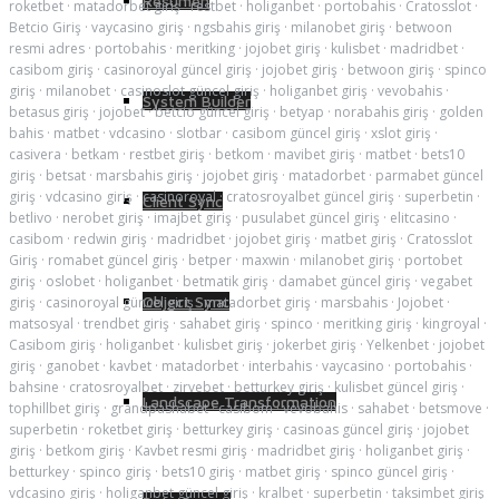
Resumen
roketbet
·
matadorbet giriş
·
restbet
·
holiganbet
·
portobahis
·
Cratosslot
·
Betcio Giriş
·
vaycasino giriş
·
ngsbahis giriş
·
milanobet giriş
·
betwoon
resmi adres
·
portobahis
·
meritking
·
jojobet giriş
·
kulisbet
·
madridbet
·
casibom giriş
·
casinoroyal güncel giriş
·
jojobet giriş
·
betwoon giriş
·
spinco
giriş
·
milanobet
·
casinoslot güncel giriş
·
holiganbet giriş
·
vevobahis
·
System Builder
betasus giriş
·
jojobet
·
betcio güncel giriş
·
betyap
·
norabahis giriş
·
golden
bahis
·
matbet
·
vdcasino
·
slotbar
·
casibom güncel giriş
·
xslot giriş
·
casivera
·
betkam
·
restbet giriş
·
betkom
·
mavibet giriş
·
matbet
·
bets10
giriş
·
betsat
·
marsbahis giriş
·
jojobet giriş
·
matadorbet
·
parmabet güncel
giriş
·
vdcasino giriş
·
casinoroyal
·
cratosroyalbet güncel giriş
·
superbetin
·
Client Sync
betlivo
·
nerobet giriş
·
imajbet giriş
·
pusulabet güncel giriş
·
elitcasino
·
casibom
·
redwin giriş
·
madridbet
·
jojobet giriş
·
matbet giriş
·
Cratosslot
Giriş
·
romabet güncel giriş
·
betper
·
maxwin
·
milanobet giriş
·
portobet
giriş
·
oslobet
·
holiganbet
·
betmatik giriş
·
damabet güncel giriş
·
vegabet
Object Sync
giriş
·
casinoroyal güncel giriş
·
matadorbet giriş
·
marsbahis
·
Jojobet
·
matsosyal
·
trendbet giriş
·
sahabet giriş
·
spinco
·
meritking giriş
·
kingroyal
·
Casibom giriş
·
holiganbet
·
kulisbet giriş
·
jokerbet giriş
·
Yelkenbet
·
jojobet
giriş
·
ganobet
·
kavbet
·
matadorbet
·
interbahis
·
vaycasino
·
portobahis
·
bahsine
·
cratosroyalbet
·
zirvebet
·
betturkey giriş
·
kulisbet güncel giriş
·
Landscape Transformation
tophillbet giriş
·
grandpashabet
·
casibom
·
vevobahis
·
sahabet
·
betsmove
·
superbetin
·
roketbet giriş
·
betturkey giriş
·
casinoas güncel giriş
·
jojobet
giriş
·
betkom giriş
·
Kavbet resmi giriş
·
madridbet giriş
·
holiganbet giriş
·
betturkey
·
spinco giriş
·
bets10 giriş
·
matbet giriş
·
spinco güncel giriş
·
vdcasino giriş
·
holiganbet güncel giriş
·
kralbet
·
superbetin
·
taksimbet giriş