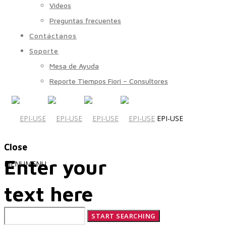
Videos
Preguntas frecuentes
Contáctanos
Soporte
Mesa de Ayuda
Reporte Tiempos Fiori – Consultores
EPI-USE
Close
Enter your
MENU
MENU
text here
Quiénes Somos