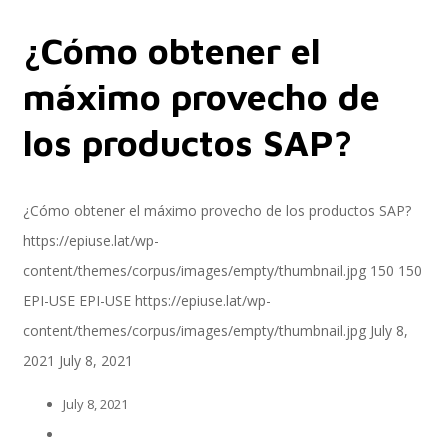
¿Cómo obtener el
Servicios
máximo provecho de
los productos SAP?
Servicios y productos cloud
¿Cómo obtener el máximo provecho de los productos SAP?
https://epiuse.lat/wp-
SAP S/4 HANA
content/themes/corpus/images/empty/thumbnail.jpg
150
150
EPI-USE
EPI-USE
https://epiuse.lat/wp-
content/themes/corpus/images/empty/thumbnail.jpg
July 8,
EPI-US4HANA
2021
July 8, 2021
July 8, 2021
Assessment SAP S/4HANA