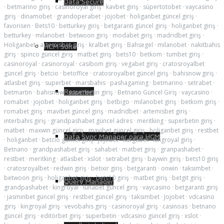
Data Secure
·
betmarino giriş
·
casinoroyal giriş
·
kavbet giriş
·
süpertotobet
·
vaycasino
giriş
·
dinamobet
·
grandoperabet
·
jojobet
·
holiganbet güncel giriş
·
favorisen
·
Bets10
·
betturkey giriş
·
betgaranti güncel giriş
·
holiganbet giriş
·
betturkey
·
milanobet
·
betwoon giriş
·
modabet giriş
·
madridbet giriş
·
Holiganbet
·
artemisbet giriş
·
kralbet giriş
·
Bahsegel
·
milanobet
·
nakitbahis
HCM Suite
giriş
·
spinco güncel giriş
·
matbet giriş
·
bets10
·
betkom
·
tumbet giriş
·
casinoroyal
·
casinoroyal
·
casibom giriş
·
vegabet giriş
·
cratosroyalbet
güncel giriş
·
betcio
·
betoffice
·
cratosroyalbet güncel giriş
·
bahisnow giriş
·
atlasbet giriş
·
superbet
·
marsbahis
·
pashagaming
·
betmarino
·
setrabet
·
Resumen
betmartin
·
bahisnow
·
superbetin giriş
·
Betnano Güncel Giriş
·
vaycasino
·
romabet
·
jojobet
·
holiganbet giriş
·
betbigo
·
milanobet giriş
·
betkom giriş
·
romabet giriş
·
mavibet güncel giriş
·
madridbet
·
artemisbet giriş
·
interbahis giriş
·
grandpashabet güncel adres
·
meritking
·
superbetin giriş
·
matbet
·
maxwin güncel giriş
·
mavibet güncel giriş
·
holiganbet giriş
·
restbet
Data Sync Manager para HCM
·
holiganbet
·
betcio güncel giriş
·
jojobet
·
kargabet
·
kingroyal giriş
·
Betnano
·
grandpashabet giriş
·
sahabet
·
matbet giriş
·
granpashabet
·
restbet
·
meritking
·
atlasbet
·
xslot
·
setrabet giriş
·
baywin giriş
·
bets10 giriş
·
cratosroyalbet
·
redwin giriş
·
betixir giriş
·
betgaranti
·
onwin
·
taksimbet
·
betwoon giriş
·
holiganbet giriş
·
bets10 giriş
·
matbet giriş
·
betgit giriş
·
Query Manager
grandpashabet
·
kingroyal
·
lunabet güncel giriş
·
vaycasino
·
betgaranti giriş
·
jasminbet güncel giriş
·
restbet güncel giriş
·
taksimbet
·
Jojobet
·
vdcasino
giriş
·
kingroyal giriş
·
vevobahis giriş
·
casinoroyal giriş
·
casinoas
·
betnano
güncel giriş
·
editörbet giriş
·
superbetin
·
vdcasino güncel giriş
·
xslot
·