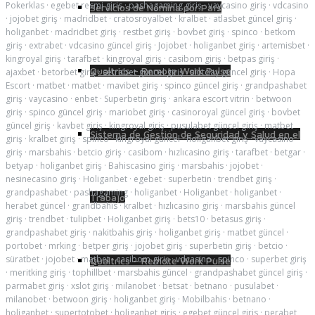
Pokerklas
·
egebet resmi giris
·
pashagaming giriş
·
vaycasino giriş
·
vdcasino
Servicios de Nómina por País
·
jojobet giriş
·
madridbet
·
cratosroyalbet
·
kralbet
·
atlasbet güncel giriş
·
holiganbet
·
madridbet giriş
·
restbet giriş
·
bovbet giriş
·
spinco
·
betkom
giriş
·
extrabet
·
vdcasino güncel giriş
·
Jojobet
·
holiganbet giriş
·
artemisbet
·
kingroyal giriş
·
tarafbet
·
kingroyal giriş
·
casibom giriş
·
betpas giriş
·
Qualtrics – Remote Work Pulse
ajaxbet
·
betorbet giriş
·
setrabet güncel giriş
·
slotday güncel giriş
·
Hopa
Escort
·
matbet
·
matbet
·
mavibet giriş
·
spinco güncel giriş
·
grandpashabet
giriş
·
vaycasino
·
enbet
·
Superbetin giriş
·
ankara escort vitrin
·
betwoon
giriş
·
spinco güncel giriş
·
mariobet giriş
·
casinoroyal güncel giriş
·
bovbet
güncel giriş
·
kavbet giriş
·
kingroyal giriş
·
pusulabet güncel giriş
·
matbet
Sistema de Gestión de Seguridad y Salud en el
giriş
·
kralbet giriş
·
spinco
·
kingroyal güncel
·
holiganbet giriş
·
vaycasino
giriş
·
marsbahis
·
betcio giriş
·
casibom
·
hızlıcasino giriş
·
tarafbet
·
betgar
·
betyap
·
holiganbet giriş
·
Bahiscasino giriş
·
marsbahis
·
jojobet
·
nesinecasino giriş
·
Holiganbet
·
egebet
·
superbetin
·
trendbet giriş
·
grandpashabet
·
pashagaming
·
holiganbet
·
Holiganbet
·
holiganbet
·
Trabajo
herabet güncel
·
grandbahis
·
kralbet
·
hızlıcasino giriş
·
marsbahis güncel
giriş
·
trendbet
·
tulipbet
·
Holiganbet giriş
·
bets10
·
betasus giriş
·
grandpashabet giriş
·
nakitbahis giriş
·
holiganbet giriş
·
matbet güncel
·
portobet
·
mrking
·
betper giriş
·
jojobet giriş
·
superbetin giriş
·
betcio
·
süratbet
·
jojobet
·
matbet
·
casibom giriş
·
vdcasino
·
spinco
·
superbet giriş
Qualtrics – Remote Work Pulse
·
meritking giriş
·
tophillbet
·
marsbahis güncel
·
grandpashabet güncel giriş
·
parmabet giriş
·
xslot giriş
·
milanobet
·
betsat
·
betnano
·
pusulabet
·
milanobet
·
betwoon giriş
·
holiganbet giriş
·
Mobilbahis
·
betnano
·
holiganbet
·
supertotobet
·
holiganbet giriş
·
egebet güncel giris
·
perabet