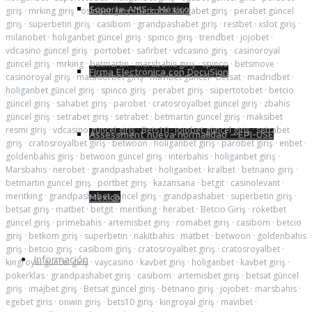
Soporte AMS – México
giriş
·
mrking giriş
·
oslobet giriş
·
betkom
·
kargabet giriş
·
perabet güncel
giriş
·
superbetin giriş
·
casibom
·
grandpashabet giriş
·
restbet
·
xslot giriş
·
milanobet
·
holiganbet güncel giriş
·
spinco giriş
·
trendbet
·
jojobet
·
vdcasino güncel giriş
·
portobet
·
safirbet
·
vdcasino giriş
·
casinoroyal
güncel giriş
·
mrking
·
betmartin
·
marsbahis giriş
·
spinco
·
betsmove
·
Firma Electrónica con DocuSign
casinoroyal giriş
·
matadorbet giriş
·
mavibet güncel
·
Betsat
·
madridbet
·
holiganbet güncel giriş
·
spinco giriş
·
perabet giriş
·
süpertotobet
·
betcio
güncel giriş
·
sahabet giriş
·
parobet
·
cratosroyalbet güncel giriş
·
zbahis
güncel giriş
·
setrabet giriş
·
setrabet
·
betmartin güncel giriş
·
maksibet
resmi giriş
·
vdcasino güncel giriş
·
Bets10
·
jojobet güncel giriş
·
setrabet
Assessment nueva normalidad – EPI-USE
giriş
·
cratosroyalbet giriş
·
betwoon
·
holiganbet giriş
·
parobet giriş
·
enbet
·
goldenbahis giriş
·
betwoon güncel giriş
·
interbahis
·
holiganbet giriş
·
Marsbahis
·
nerobet
·
grandpashabet
·
holiganbet
·
kralbet
·
betnano giriş
·
betmartin güncel giriş
·
portbet giriş
·
kazansana
·
betgit
·
casinolevant
·
meritking
·
grandpashabet güncel giriş
·
grandpashabet
·
superbetin giriş
·
México
betsat giriş
·
matbet
·
betgit
·
meritking
·
herabet
·
Betcio Giriş
·
roketbet
güncel giriş
·
primebahis
·
artemisbet giriş
·
romabet giriş
·
casibom
·
betcio
giriş
·
betkom giriş
·
superbetin
·
nakitbahis
·
matbet
·
betwoon
·
goldenbahis
giriş
·
betcio giriş
·
casibom giriş
·
cratosroyalbet giriş
·
cratosroyalbet
·
Información
kingroyal güncel giriş
·
vaycasino
·
kavbet giriş
·
holiganbet
·
kavbet giriş
·
pokerklas
·
grandpashabet giriş
·
casibom
·
artemisbet giriş
·
betsat güncel
giriş
·
imajbet giriş
·
Betsat güncel giriş
·
betnano giriş
·
jojobet
·
marsbahis
·
egebet giris
·
onwin giriş
·
bets10 giriş
·
kingroyal giriş
·
mavibet
·