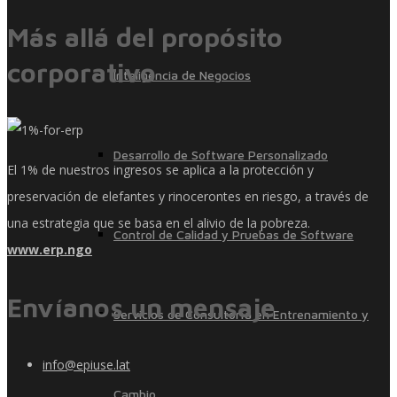
Más allá del propósito
corporativo
Inteligencia de Negocios
Desarrollo de Software Personalizado
El 1% de nuestros ingresos se aplica a la protección y
preservación de elefantes y rinocerontes en riesgo, a través de
una estrategia que se basa en el alivio de la pobreza.
Control de Calidad y Pruebas de Software
www.erp.ngo
Envíanos un mensaje
Servicios de Consultoría en Entrenamiento y
info@epiuse.lat
Cambio