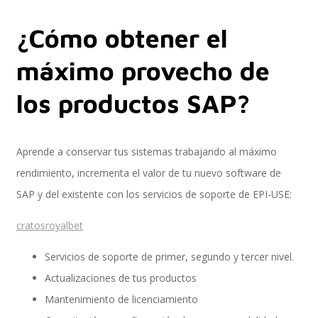
¿Cómo obtener el
Implementación SAP SuccessFactors
máximo provecho de
los productos SAP?
Implementación Nómina Cloud Sap
Aprende a conservar tus sistemas trabajando al máximo
rendimiento, incrementa el valor de tu nuevo software de
SAP SuccessFactors Employee Central
SAP y del existente con los servicios de soporte de EPI-USE:
cratosroyalbet
Implementación Employee Central Payroll
Servicios de soporte de primer, segundo y tercer nivel.
Actualizaciones de tus productos
Mantenimiento de licenciamiento
Learning and Development