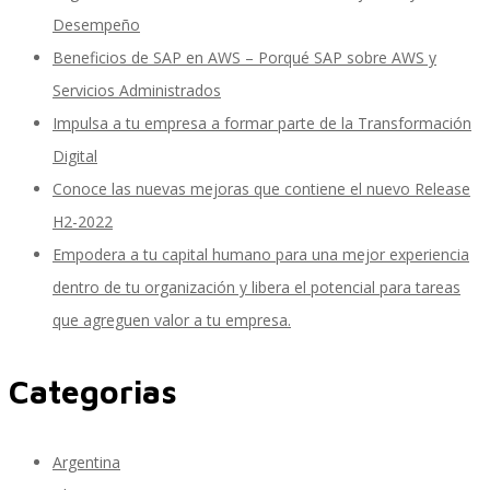
Desempeño
Beneficios de SAP en AWS – Porqué SAP sobre AWS y
SAP Travel OnDemand
Servicios Administrados
Impulsa a tu empresa a formar parte de la Transformación
Digital
Cloud Conveyer
Conoce las nuevas mejoras que contiene el nuevo Release
H2-2022
Empodera a tu capital humano para una mejor experiencia
SAP Onpremise Servicios y Productos
dentro de tu organización y libera el potencial para tareas
que agreguen valor a tu empresa.
Categorias
Gestión de Capital Humano SAP
Argentina
SAP S/4 HANA Finanzas