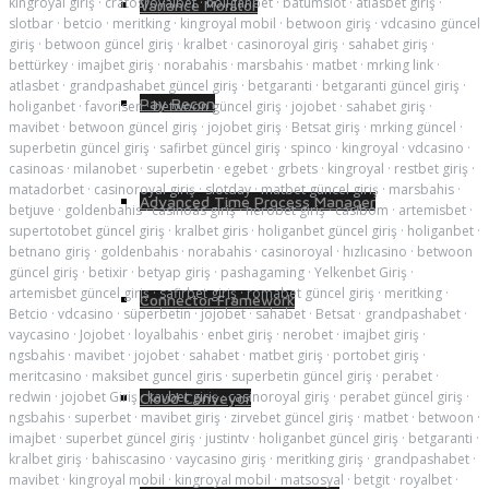
kingroyal giriş
·
cratosroyalbet
·
holiganbet
·
batumslot
·
atlasbet giriş
·
Variance Monitor
slotbar
·
betcio
·
meritking
·
kingroyal mobil
·
betwoon giriş
·
vdcasino güncel
giriş
·
betwoon güncel giriş
·
kralbet
·
casinoroyal giriş
·
sahabet giriş
·
bettürkey
·
imajbet giriş
·
norabahis
·
marsbahis
·
matbet
·
mrking link
·
atlasbet
·
grandpashabet güncel giriş
·
betgaranti
·
betgaranti güncel giriş
·
Pay Recon
holiganbet
·
favorisen
·
betwoon güncel giriş
·
jojobet
·
sahabet giriş
·
mavibet
·
betwoon güncel giriş
·
jojobet giriş
·
Betsat giriş
·
mrking güncel
·
superbetin güncel giriş
·
safirbet güncel giriş
·
spinco
·
kingroyal
·
vdcasino
·
casinoas
·
milanobet
·
superbetin
·
egebet
·
grbets
·
kingroyal
·
restbet giriş
·
matadorbet
·
casinoroyal giriş
·
slotday
·
matbet güncel giriş
·
marsbahis
·
Advanced Time Process Manager
betjuve
·
goldenbahis
·
casinoas giriş
·
nerobet giriş
·
casibom
·
artemisbet
·
supertotobet güncel giriş
·
kralbet giris
·
holiganbet güncel giriş
·
holiganbet
·
betnano giriş
·
goldenbahis
·
norabahis
·
casinoroyal
·
hızlıcasino
·
betwoon
güncel giriş
·
betixir
·
betyap giriş
·
pashagaming
·
Yelkenbet Giriş
·
artemisbet güncel giriş
·
safirbet giriş
·
romabet güncel giriş
·
meritking
·
Connector Framework
Betcio
·
vdcasino
·
süperbetin
·
jojobet
·
sahabet
·
Betsat
·
grandpashabet
·
vaycasino
·
Jojobet
·
loyalbahis
·
enbet giriş
·
nerobet
·
imajbet giriş
·
ngsbahis
·
mavibet
·
jojobet
·
sahabet
·
matbet giriş
·
portobet giriş
·
meritcasino
·
maksibet guncel giris
·
superbetin güncel giriş
·
perabet
·
redwin
·
jojobet Giriş
·
kavbet giriş
·
casinoroyal giriş
·
perabet güncel giriş
·
Cloud Conveyor
ngsbahis
·
superbet
·
mavibet giriş
·
zirvebet güncel giriş
·
matbet
·
betwoon
·
imajbet
·
superbet güncel giriş
·
justintv
·
holiganbet güncel giriş
·
betgaranti
·
kralbet giriş
·
bahiscasino
·
vaycasino giriş
·
meritking giriş
·
grandpashabet
·
mavibet
·
kingroyal mobil
·
kingroyal mobil
·
matsosyal
·
betgit
·
royalbet
·