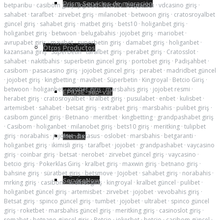
Prism Servicios de migración
betparibu
·
casibom giriş
·
jojobet
·
bets10
·
betparibu
·
vdcasino giriş
·
sahabet
·
tarafbet
·
zirvebet giriş
·
milanobet
·
betwoon giriş
·
cratosroyalbet
güncel giriş
·
sahabet giriş
·
matbet giriş
·
bets10
·
holiganbet giriş
·
holiganbet giriş
·
betwoon
·
belugabahis
·
jojobet giriş
·
mariobet
·
avrupabet giriş
·
mavibet
·
superbetin giriş
·
damabet giriş
·
holiganbet
·
Otros Productos
kazansana giriş
·
Superbetin
·
tarafbet giriş
·
perabet giriş
·
Cratosslot
·
sahabet
·
nakitbahis
·
superbetin güncel giriş
·
portobet giriş
·
Padişahbet
·
casibom
·
pasacasino giriş
·
jojobet güncel giriş
·
perabet
·
madridbet güncel
·
jojobet giriş
·
kingbetting
·
mavibet
·
Süperbetin
·
Kingroyal
·
Betcio Giriş
·
betwoon
·
holiganbet
·
jojobet giriş
·
marsbahis giriş
·
jojobet resmi
·
EPIUSE-sap-var
herabet giriş
·
cratosroyalbet
·
kralbet giriş
·
pusulabet
·
enbet
·
kulisbet
·
artemisbet
·
sahabet
·
betsat giriş
·
extrabet giriş
·
marsbahis
·
pulibet giriş
·
casibom güncel giriş
·
Betnano
·
meritbet
·
kingbetting
·
grandpashabet giriş
·
Casibom
·
holiganbet
·
milanobet giriş
·
bets10 giriş
·
meritking
·
tulipbet
giriş
·
norabahis
·
jojobet
·
betasus
·
oslobet
·
marsbahis
·
betgaranti
·
Mendix
holiganbet giriş
·
ikimisli giriş
·
tarafbet
·
jojobet
·
grandpashabet
·
vaycasino
giriş
·
coinbar giriş
·
betsat
·
nerobet
·
zirvebet güncel giriş
·
vaycasino
·
betcio giriş
·
Pokerklas Giriş
·
kralbet giriş
·
maxwin giriş
·
betnano giriş
·
bahsine giriş
·
süratbet giriş
·
betsmove
·
Jojobet
·
sahabet giriş
·
norabahis
·
ServiceNow
mrking giriş
·
casibom
·
kralbet giriş
·
kingroyal
·
kralbet güncel
·
pulibet
·
holiganbet güncel giriş
·
artemisbet
·
zirvebet
·
jojobet
·
vevobahis giriş
·
Betsat giriş
·
spinco güncel giriş
·
tumbet
·
jojobet
·
ultrabet
·
spinco güncel
giriş
·
roketbet
·
marsbahis güncel giriş
·
meritking giriş
·
casinoslot giriş
·
romabet
·
betnano güncel giriş
·
Betcio
·
jokerbet
·
betcio
·
casibom güncel
·