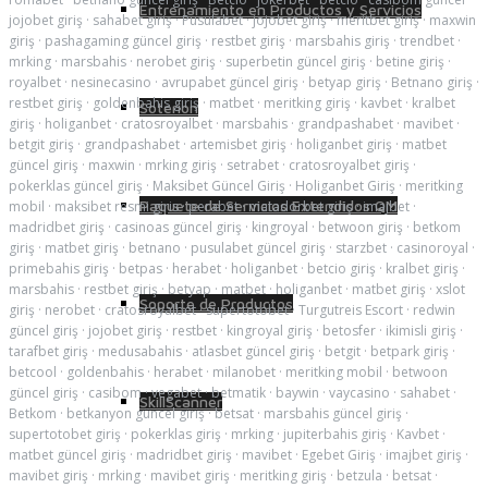
Entrenamiento en Productos y Servicios
jojobet giriş
·
sahabet giriş
·
Pusulabet
·
jojobet giriş
·
meritbet giriş
·
maxwin
giriş
·
pashagaming güncel giriş
·
restbet giriş
·
marsbahis giriş
·
trendbet
·
mrking
·
marsbahis
·
nerobet giriş
·
superbetin güncel giriş
·
betine giriş
·
royalbet
·
nesinecasino
·
avrupabet güncel giriş
·
betyap giriş
·
Betnano giriş
·
restbet giriş
·
goldenbahis giriş
·
matbet
·
meritking giriş
·
kavbet
·
kralbet
Soterion
giriş
·
holiganbet
·
cratosroyalbet
·
marsbahis
·
grandpashabet
·
mavibet
·
betgit giriş
·
grandpashabet
·
artemisbet giriş
·
holiganbet giriş
·
matbet
güncel giriş
·
maxwin
·
mrking giriş
·
setrabet
·
cratosroyalbet giriş
·
pokerklas güncel giriş
·
Maksibet Güncel Giriş
·
Holiganbet Giriş
·
meritking
Paquete de Servicios Extendidos QM
mobil
·
maksibet resmi giris
·
perabet
·
matadorbet giriş
·
imajbet
·
madridbet giriş
·
casinoas güncel giriş
·
kingroyal
·
betwoon giriş
·
betkom
giriş
·
matbet giriş
·
betnano
·
pusulabet güncel giriş
·
starzbet
·
casinoroyal
·
primebahis giriş
·
betpas
·
herabet
·
holiganbet
·
betcio giriş
·
kralbet giriş
·
marsbahis
·
restbet giriş
·
betyap
·
matbet
·
holiganbet
·
matbet giriş
·
xslot
Soporte de Productos
giriş
·
nerobet
·
cratosroyalbet
·
supertotobet
·
Turgutreis Escort
·
redwin
güncel giriş
·
jojobet giriş
·
restbet
·
kingroyal giriş
·
betosfer
·
ikimisli giriş
·
tarafbet giriş
·
medusabahis
·
atlasbet güncel giriş
·
betgit
·
betpark giriş
·
betcool
·
goldenbahis
·
herabet
·
milanobet
·
meritking mobil
·
betwoon
güncel giriş
·
casibom
·
vegabet
·
betmatik
·
baywin
·
vaycasino
·
sahabet
·
SkillScanner
Betkom
·
betkanyon güncel giriş
·
betsat
·
marsbahis güncel giriş
·
supertotobet giriş
·
pokerklas giriş
·
mrking
·
jupiterbahis giriş
·
Kavbet
·
matbet güncel giriş
·
madridbet giriş
·
mavibet
·
Egebet Giriş
·
imajbet giriş
·
mavibet giriş
·
mrking
·
mavibet giriş
·
meritking giriş
·
betzula
·
betsat
·