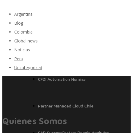
Argentina
Blog
Móvil
Colombia
Global news
Noticias
Beneficios a la carta
Perú
Uncategorized
CFDI Automation Nómina
Partner Managed Cloud Chile
Quienes Somos
SAP SuccessFactors People Analytics