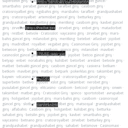
superbetin giriş
·
roketbet
·
matbet giriş
·
grandpashabet güncel
·
Prism Servicios de migración
smartbahis
·
perabet güncel giriş
·
tarafbet giriş
·
casibom giriş
·
cratosroyalbet giriş
·
ngsbahis giriş
·
marsbahis
·
tarafbet
·
grandpashabet
giriş
·
cratosroyalbet
·
artemisbet güncel giriş
·
betturkey giriş
·
grandpashabet
·
Kingbetting giriş
·
meritking
·
casibom giriş
·
kavbet güncel
Otros Productos
giriş
·
zirvebet giriş
·
zirvebet giriş
·
zirvebet giriş
·
enbet giriş
·
matadorbet
giriş
·
restbet
·
betvole
·
Cratosslot
·
vaycasino giriş
·
zirvebet giriş
·
mars-
bahis güncel giriş
·
milanobet giriş
·
meritking
·
betebet
·
atlasbet
·
jojobet
giriş
·
madridbet
·
royalbet
·
vegabet giriş
·
Casinomaxi Giriş
·
jojobet giriş
·
betwoon giriş
·
betbaba
·
casibom
·
spinco giriş
·
milanobet
·
mavibet
·
EPIUSE-sap-var
casinoslot güncel giriş
·
holiganbet giriş
·
jojobet
·
betcio güncel giriş
·
betyap
·
enbet
·
norabahis giriş
·
kulisbet
·
betorbet
·
aresbet
·
betvole giriş
·
matbet
·
betvakti güncel giriş
·
casibom güncel giriş
·
casivera
·
betkam
·
betkom
·
mavibet giriş
·
matbet
·
betpark
·
pokerklas giris
·
taksimbet giriş
·
baywin
·
vdcasino giriş
·
casinoroyal
·
cratosroyalbet güncel giriş
·
Mendix
superbetin
·
betlivo
·
jojobet
·
xslot giriş
·
taksimbet
·
nerobet giriş
·
pusulabet güncel giriş
·
elitcasino
·
casibom
·
betcool
·
jojobet giriş
·
onwin
·
taksimbet
·
matbet giriş
·
Cratosslot Giriş
·
spinco
·
sportotobet
·
avrupabet
giriş
·
holiganbet
·
jojobet giriş
·
mars-bahis giriş
·
casibom
·
casinoroyal
güncel giriş
·
slotbar
·
Jojobet
·
trendbet giriş
·
matsosyal
·
grandpashabet
ServiceNow
giriş
·
alfabahis
·
Casibom giriş
·
holiganbet
·
kulisbet giriş
·
betturka
·
sahabet giriş
·
betsilin giriş
·
jojobet giriş
·
kavbet
·
smartbahis giriş
·
vaycasino
·
betnano giris
·
cratosroyalbet
·
zirvebet
·
betturkey giriş
·
grandpashabet
·
grandpashabet giriş
·
sahabet
·
betsmove
·
Casinomaxi
·