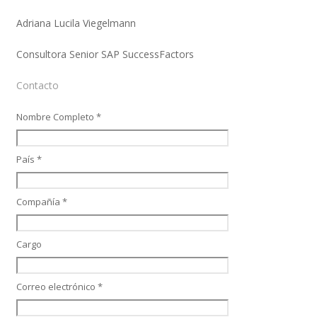
Adriana Lucila Viegelmann
Consultora Senior SAP SuccessFactors
SAP Finanzas Facturación Electronica
Contacto
Nombre Completo *
SAP Finanzas Mi Banca Solidaria
País *
SAP NetWeaver
Compañía *
Cargo
Soporte SAP
Correo electrónico *
Gestión de Desempeño Empresarial SAP