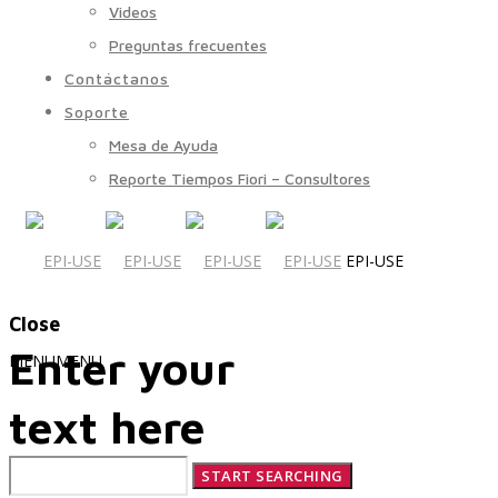
Videos
Preguntas frecuentes
Contáctanos
Soporte
Mesa de Ayuda
Reporte Tiempos Fiori – Consultores
EPI-USE
Close
Enter your
MENU
MENU
text here
Quiénes Somos