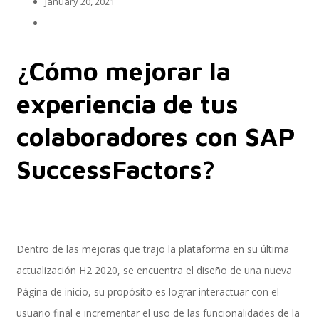
January 20, 2021
Implementación SAP SuccessFactors
¿Cómo mejorar la
experiencia de tus
Implementación Nómina Cloud Sap
colaboradores con SAP
SuccessFactors?
SAP SuccessFactors Employee Central
Implementación Employee Central Payroll
Dentro de las mejoras que trajo la plataforma en su última
actualización H2 2020, se encuentra el diseño de una nueva
Página de inicio, su propósito es lograr interactuar con el
Learning and Development
usuario final e incrementar el uso de las funcionalidades de la