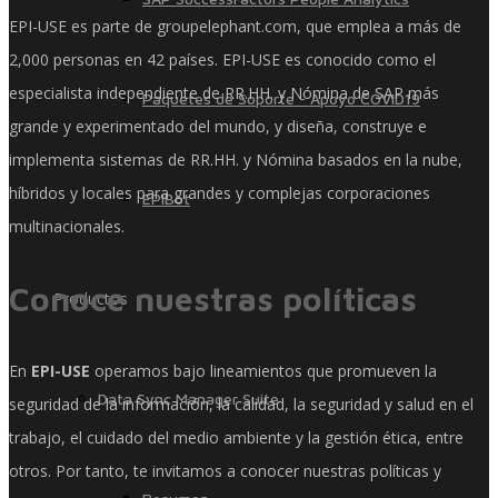
EPI-USE es parte de groupelephant.com, que emplea a más de
2,000 personas en 42 países. EPI-USE es conocido como el
especialista independiente de RR.HH. y Nómina de SAP más
Paquetes de Soporte - Apoyo COVID19
grande y experimentado del mundo, y diseña, construye e
implementa sistemas de RR.HH. y Nómina basados ​​en la nube,
híbridos y locales para grandes y complejas corporaciones
EPIBot
multinacionales.
Conoce nuestras políticas
Productos
En
EPI-USE
operamos bajo lineamientos que promueven la
Data Sync Manager Suite
seguridad de la información, la calidad, la seguridad y salud en el
trabajo, el cuidado del medio ambiente y la gestión ética, entre
otros. Por tanto, te invitamos a conocer nuestras políticas y