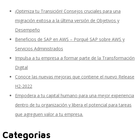
¡Optimiza tu Transición! Consejos cruciales para una
migración exitosa a la última versión de Objetivos y
Inteligencia de Negocios
Desempeño
Beneficios de SAP en AWS – Porqué SAP sobre AWS y
Servicios Administrados
Desarrollo de Software Personalizado
Impulsa a tu empresa a formar parte de la Transformación
Digital
Conoce las nuevas mejoras que contiene el nuevo Release
Control de Calidad y Pruebas de Software
H2-2022
Empodera a tu capital humano para una mejor experiencia
dentro de tu organización y libera el potencial para tareas
Servicios de Consultoría en Entrenamiento y
que agreguen valor a tu empresa.
Categorias
Cambio