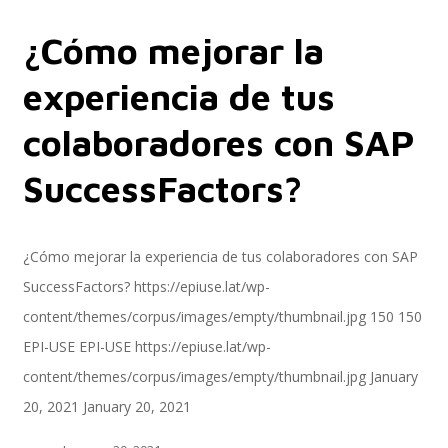
¿Cómo mejorar la
Servicios
experiencia de tus
colaboradores con SAP
Servicios y productos cloud
SuccessFactors?
SAP S/4 HANA
¿Cómo mejorar la experiencia de tus colaboradores con SAP
SuccessFactors?
https://epiuse.lat/wp-
content/themes/corpus/images/empty/thumbnail.jpg
150
150
EPI-US4HANA
EPI-USE
EPI-USE
https://epiuse.lat/wp-
content/themes/corpus/images/empty/thumbnail.jpg
January
20, 2021
January 20, 2021
Assessment SAP S/4HANA