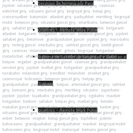
Servicios de Nómina por País
Jojobet
·
vdcasino giriş
·
kingroyal giriş
·
casinoroyal giriş
·
casinoas
·
editörbet giriş
·
vdcasino güncel giriş
·
kingroyal giriş
·
betup giriş
·
cratosroyalbet
·
batumslot
·
atlasbet giriş
·
padişahbet
·
meritking
·
kingroyal
mobil
·
betwoon giriş
·
vdcasino güncel giriş
·
smartbahis
·
betwoon güncel
giriş
·
sahabet giriş
·
imajbet giriş
·
xslot
·
matbet
·
mrking link
·
betgaranti
·
Qualtrics – Remote Work Pulse
atlasbet
·
betgaranti
·
holiganbet
·
favorisen
·
betwoon güncel giriş
·
jojobet
·
sahabet giriş
·
betsmove
·
grandpashabet güncel
·
jojobet giriş
·
mars-bahis
giriş
·
mrking güncel
·
interbahis giriş
·
safirbet güncel giriş
·
bettilt güncel
giriş
·
casinoas
·
milanobet
·
egebet
·
grbets
·
kingroyal
·
holiganbet
·
matadorbet
·
alfabahis giriş
·
onwin
·
matbet güncel giriş
·
marsbahis
·
Sistema de Gestión de Seguridad y Salud en el
betjuve
·
vegabet
·
grandpashabet güncel
·
casinoas giriş
·
grandpashabet
·
nerobet giriş
·
jojobet
·
kralbet giris
·
holiganbet
·
grandpashabet giriş
·
norabahis
·
milanobet giriş
·
trendbet
·
milanobet
·
zirvebet giriş
·
casinoroyal
·
hızlıcasino
·
betwoon güncel giriş
·
betyap giriş
·
Trabajo
grandpashabet
·
pashagaming
·
betpas
·
artemisbet güncel giriş
·
safirbet
giriş
·
betnano giriş
·
interbahis giriş
·
meritking
·
vdcasino
·
superbetin
·
jojobet
·
Jojobet
·
loyalbahis
·
grandpashabet giriş
·
ngsbahis
·
mavibet
·
holiganbet
·
betkom
·
sahabet
·
betpas giriş
·
matbet giriş
·
betsilin
·
maksibet guncel giris
·
vevobahis
·
perabet
·
jojobet Giriş
·
kavbet giriş
·
Qualtrics – Remote Work Pulse
vdcasino güncel giriş
·
casinoroyal giriş
·
ngsbahis
·
zirvebet güncel giriş
·
enbet
·
betwoon
·
imajbet
·
betup güncel giriş
·
tophillbet
·
justintv
·
bahiscasino
·
grandpashabet
·
grandpashabet
·
mavibet
·
kingroyal mobil
·
bahiscasino giriş
·
kingroyal mobil
·
matsosyal
·
betnano güncel giriş
·