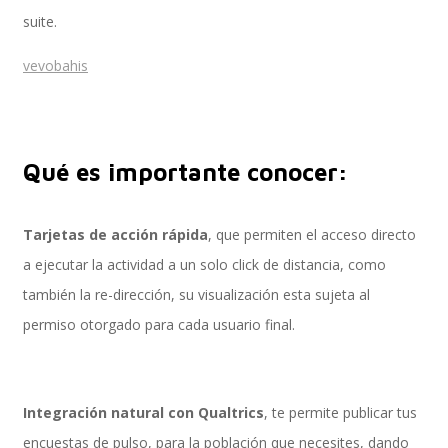
suite.
vevobahis
Performance and Goals
Recruiting and Onboarding
Qué es importante conocer:
Tarjetas de acción rápida
, que permiten el acceso directo
SAP JAM
a ejecutar la actividad a un solo click de distancia, como
también la re-dirección, su visualización esta sujeta al
permiso otorgado para cada usuario final.
Look & Feel SAP SuccessFactors
Integración natural con Qualtrics
, te permite publicar tus
Firma Electrónica con DocuSign
encuestas de pulso, para la población que necesites, dando