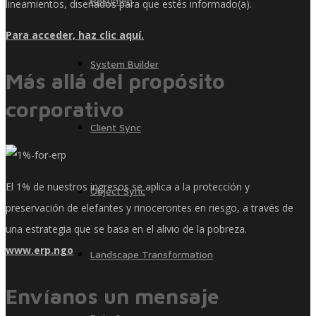
Resumen
lineamientos, diseñados para que estés informado(a).
Para acceder, haz clic aquí.
System Builder
Más allá del propósito
corporativo
Client Sync
El 1% de nuestros ingresos se aplica a la protección y
Object Sync
preservación de elefantes y rinocerontes en riesgo, a través de
una estrategia que se basa en el alivio de la pobreza.
www.erp.ngo
Landscape Transformation
Envíanos un mensaje