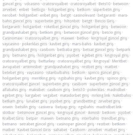
güncel giriş
·
vdcasino
·
cratosroyalbet
·
cratosroyalbet
·
Bets10
·
betwoon
·
zirvebet
·
enbet
·
betbigo
·
holiganbet giriş
·
betkom
·
süperbetin giriş
·
nerobet
·
holiganbet
·
enbet giriş
·
betgit
·
casinolevant
·
betgaranti
·
mars-
bahis güncel giriş
·
superbetin giriş
·
hiltonbet
·
betgit
·
Betcio Giriş
·
betgaranti
·
holiganbet
·
roketbet güncel giriş
·
holiganbet giriş
·
betwoon
·
grandpashabet giriş
·
betkom giriş
·
betwoon güncel giriş
·
betcio giriş
·
Casinomaxi
·
cratosroyalbet giriş
·
maxwin
·
betlivo
·
kingroyal güncel giriş
·
vaycasino
·
pokerklas giris
·
kavbet giriş
·
mars-bahis
·
kavbet giriş
·
grandpashabet giriş
·
casibom
·
betbaba giriş
·
betsat güncel giriş
·
betpark
giriş
·
betnano giriş
·
holiganbet giriş
·
jojobet
·
egebet giris
·
kingroyal giriş
·
cratosroyalbet giriş
·
betturkey
·
cratosroyalbet giriş
·
kingroyal
·
Meritbet
·
avrupabet
·
artemisbet
·
grandpashabet giriş
·
restbet giriş
·
matbet
·
betebet giriş
·
vaycasino
·
istanbulbahis
·
betkom
·
spinco güncel giriş
·
holiganbet giriş
·
meritking giriş
·
ngsbahis giriş
·
kavbet giriş
·
spinco giriş
·
cratosroyalbet güncel
·
superbetin giriş
·
casibom
·
superbetin güncel giriş
·
alfabahis giriş
·
maksibet
·
casibom giriş
·
bets10
·
pokerklas
·
madridbet
·
egebet giriş
·
kargabet
·
vegabet
·
matadorbet giriş
·
mrking link
·
Nakitbahis
·
betkam giriş
·
lunabet giriş
·
jojobet giriş
·
grandbetting
·
zirvebet giriş
·
onwin
·
betsilin giriş
·
casivera
·
betyap giriş
·
ngsbahis
·
madridbet link
·
slotbar
·
betsmove güncel giriş
·
kingroyal güncel
·
ikimisli
·
betkom
·
jojobet
·
Kralbet Giris
·
betper
·
maxwin
·
betnano giriş
·
interbahis
·
trendbet giriş
·
betnano
·
setrabet güncel giriş
·
casinoper güncel giriş
·
restbet
·
betkom
·
matbet
·
Kavbet Güncel Giris
·
sahabet
·
Casibom
·
zirvebet
·
matbet giriş
·