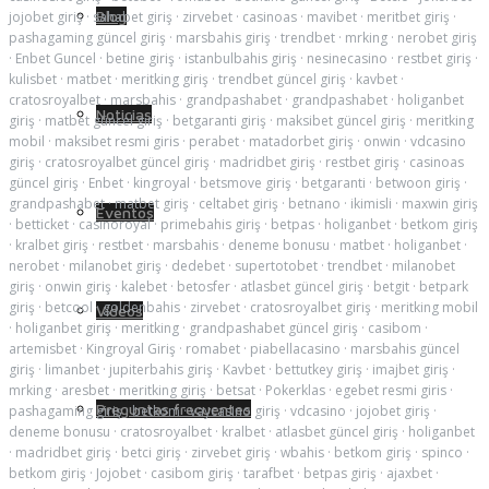
Blog
jojobet giriş
·
sahabet giriş
·
zirvebet
·
casinoas
·
mavibet
·
meritbet giriş
·
pashagaming güncel giriş
·
marsbahis giriş
·
trendbet
·
mrking
·
nerobet giriş
·
Enbet Guncel
·
betine giriş
·
istanbulbahis giriş
·
nesinecasino
·
restbet giriş
·
kulisbet
·
matbet
·
meritking giriş
·
trendbet güncel giriş
·
kavbet
·
cratosroyalbet
·
marsbahis
·
grandpashabet
·
grandpashabet
·
holiganbet
Noticias
giriş
·
matbet güncel giriş
·
betgaranti giriş
·
maksibet güncel giriş
·
meritking
mobil
·
maksibet resmi giris
·
perabet
·
matadorbet giriş
·
onwin
·
vdcasino
giriş
·
cratosroyalbet güncel giriş
·
madridbet giriş
·
restbet giriş
·
casinoas
güncel giriş
·
Enbet
·
kingroyal
·
betsmove giriş
·
betgaranti
·
betwoon giriş
·
grandpashabet
·
matbet giriş
·
celtabet giriş
·
betnano
·
ikimisli
·
maxwin giriş
Eventos
·
betticket
·
casinoroyal
·
primebahis giriş
·
betpas
·
holiganbet
·
betkom giriş
·
kralbet giriş
·
restbet
·
marsbahis
·
deneme bonusu
·
matbet
·
holiganbet
·
nerobet
·
milanobet giriş
·
dedebet
·
supertotobet
·
trendbet
·
milanobet
giriş
·
onwin giriş
·
kalebet
·
betosfer
·
atlasbet güncel giriş
·
betgit
·
betpark
giriş
·
betcool
·
goldenbahis
·
zirvebet
·
cratosroyalbet giriş
·
meritking mobil
Videos
·
holiganbet giriş
·
meritking
·
grandpashabet güncel giriş
·
casibom
·
artemisbet
·
Kingroyal Giriş
·
romabet
·
piabellacasino
·
marsbahis güncel
giriş
·
limanbet
·
jupiterbahis giriş
·
Kavbet
·
bettutkey giriş
·
imajbet giriş
·
mrking
·
aresbet
·
meritking giriş
·
betsat
·
Pokerklas
·
egebet resmi giris
·
Preguntas frecuentes
pashagaming giriş
·
betkom
·
vaycasino giriş
·
vdcasino
·
jojobet giriş
·
deneme bonusu
·
cratosroyalbet
·
kralbet
·
atlasbet güncel giriş
·
holiganbet
·
madridbet giriş
·
betci giriş
·
zirvebet giriş
·
wbahis
·
betkom giriş
·
spinco
·
betkom giriş
·
Jojobet
·
casibom giriş
·
tarafbet
·
betpas giriş
·
ajaxbet
·