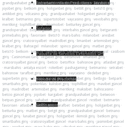
Entrenamiento en Productos y Servicios
grandpashabet giriş
·
superbetin
·
roketbet giriş
·
betgit
·
atlasbet giriş
·
jojobet giriş
·
betkom giriş
·
holiganbet giriş
·
bettilt giriş
·
bets10 giriş
·
antikbet giriş
·
vdcasino giriş
·
grandpashabet
·
holiganbet güncel giriş
·
kralbet
·
betmarino giriş
·
süpertotobet
·
vaycasino giriş
·
vevobahis giriş
·
meritking
·
tophillbet giriş
·
dinamobet
·
betturkey güncel giriş
·
Soterion
grandoperabet
·
betpas güncel giriş
·
interbahis güncel giriş
·
betgaranti
·
primebahis giriş
·
favorisen
·
Bets10
·
mars-bahis
·
milanobet
·
aresbet
güncel giriş
·
cratosroyalbet
·
madridbet giriş
·
limanbet
·
artemisbet giriş
·
kralbet giriş
·
Bahsegel
·
milanobet
·
spinco güncel giriş
·
matbet giriş
·
bets10
·
betkom
·
justin tv
·
tumbet giriş
·
betwild giriş
·
casinoroyal
·
casibom
Paquete de Servicios Extendidos QM
giriş
·
Casinomaxi Giriş
·
vegabet giriş
·
betsmove
·
limanbet giriş
·
cratosroyalbet güncel giriş
·
betcio
·
betoffice
·
bahisnow giriş
·
atlasbet giriş
·
marsbahis
·
antalya escort
·
roketbet
·
pashagaming
·
betmarino
·
setrabet
·
bahisnow
·
tarafbet giriş
·
meritking giriş
·
vaycasino
·
dedebet giriş
·
superbetin giriş
·
vdcasino güncel giriş
·
holiganbet giriş
·
betbigo
·
betpark
·
Soporte de Productos
smartbahis giriş
·
pokerklas
·
kulisbet giriş
·
tophillbet giriş
·
mavibet güncel
giriş
·
madridbet
·
artemisbet giriş
·
meritking
·
maksibet
·
bahiscasino
·
betcio güncel giriş
·
jojobet
·
kargabet
·
grandpashabet giriş
·
betwoon
·
betpas güncel giriş
·
sahabet
·
grandpashabet güncel
·
restbet
·
betmartin
·
SkillScanner
favorisen
·
atlasbet
·
bets10 giriş
·
tarafbet
·
betebet giriş
·
holiganbet giriş
·
betturka giriş
·
matbet giriş
·
betgit giriş
·
grandpashabet güncel
·
betnano
güncel giriş
·
lunabet güncel giriş
·
holiganbet
·
ikimisli giriş
·
betkom giriş
·
smartbahis giriş
·
cratosroyalbet güncel
·
mars-bahis giriş
·
jasminbet güncel
giriş
·
aresbet giriş
·
mars-bahis giriş
·
ultrabet giriş
·
meritking güncel giriş
·