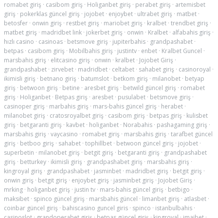
romabet giriş
·
casibom giriş
·
Holiganbet giriş
·
perabet giriş
·
artemisbet
giriş
·
pokerklas güncel giriş
·
jojobet
·
enjoybet
·
ultrabet giriş
·
matbet
·
betosfer
·
onwin giriş
·
restbet giriş
·
mariobet giriş
·
kralbet
·
trendbet giriş
·
matbet giriş
·
madridbet link
·
jokerbet giriş
·
onwin
·
Kralbet
·
alfabahis giriş
·
hızlı casino
·
casinoas
·
betsmove giriş
·
jupiterbahis
·
grandpashabet
·
betpas
·
casibom giriş
·
Mobilbahis giriş
·
justintv
·
enbet
·
Kralbet Guncel
·
marsbahis giriş
·
elitcasino giriş
·
onwin
·
kralbet
·
Jojobet Giriş
·
grandpashabet
·
zirvebet
·
madridbet
·
celtabet
·
sahabet giriş
·
casinoroyal
·
ikimisli giriş
·
betnano giriş
·
batumslot
·
betkom giriş
·
milanobet
·
betyap
giriş
·
betwoon giriş
·
betine
·
aresbet giriş
·
betwild güncel giriş
·
romabet
giriş
·
Holiganbet
·
Betpas giriş
·
aresbet
·
pusulabet
·
betsmove giriş
·
casinoper giriş
·
marbahis giriş
·
mars-bahis güncel giriş
·
herabet
·
milanobet giriş
·
cratosroyalbet giriş
·
casibom giriş
·
betpas giriş
·
kulisbet
giriş
·
betgaranti giriş
·
kavbet
·
holiganbet
·
Norabahis
·
pashagaming giriş
·
marsbahis giriş
·
vaycasino
·
romabet giriş
·
marsbahis giriş
·
tarafbet güncel
giriş
·
betboo giriş
·
sahabet
·
tophillbet
·
betwoon güncel giriş
·
jojobet
·
superbetin
·
milanobet giriş
·
betgit giriş
·
betgaranti giriş
·
grandpashabet
giriş
·
betturkey
·
ikimisli giriş
·
grandpashabet giriş
·
marsbahis giriş
·
kingroyal giriş
·
grandpashabet
·
jasminbet
·
madridbet giriş
·
betgit giriş
·
onwin giriş
·
betgit giriş
·
enjoybet giriş
·
jasminbet giriş
·
Jojobet Giriş
·
mrking
·
holiganbet giriş
·
justin tv
·
mars-bahis güncel giriş
·
betbigo
·
maksibet
·
spinco güncel giriş
·
marsbahis güncel
·
limanbet giriş
·
atlasbet
·
coinbar güncel giriş
·
bahiscasino guncel giris
·
spinco
·
istanbulbahis
·
casinoslot
·
grandoperabet giriş
·
betpas güncel giriş
·
kingroyal
·
imajbet
·