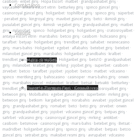
casibom
·
enbet giriş
·
Hopa Escort
·
matbet
·
grandpashabet giriş
·
Contáctanos
vaycasino
·
ankara escort vitrin
·
betturkey giriş
·
spinco güncel giriş
·
casinoroyal güncel giriş
·
holiganbet
·
tophillbet giriş
·
spinco giriş
·
süperbet
·
perabet giriş
·
kingroyal giriş
·
mavibet güncel giriş
·
betci
·
ikimisli giriş
·
pusulabet güncel giriş
·
ikimisli
·
vegabet giriş
·
grandpashabet giriş
·
matbet
giriş
·
milanobet
·
spinco
·
holiganbet giriş
·
holiganbet giriş
·
cratosroyalbet
·
Soporte
antalya escort vitrin
·
marsbahis
·
betcio giriş
·
casibom
·
hızlıcasino giriş
·
tarafbet
·
betyap
·
holiganbet giriş
·
trendbet giriş
·
sahabet
·
nesinecasino
giriş
·
mars-bahis
·
Holiganbet
·
egebet
·
alfabahis
·
betebet giriş
·
betebet
·
milanobet güncel giriş
·
marsbahis
·
holiganbet
·
grandbahis
·
kralbet
·
trendbet güncel giriş
·
trendbet
·
Holiganbet giriş
·
bets10
·
grandpashabet
Mesa de Ayuda
giriş
·
milanobet
·
kralbet giriş
·
mrking
·
jojobet giriş
·
superbet
·
casibom
·
zirvebet
·
betcio
·
tarafbet
·
jojobet
·
jojobet
·
betcio
·
matbet
·
vdcasino
·
spinco
·
meritking giriş
·
bahiscasino
·
casinoper
·
mars-bahis giriş
·
onwin
giriş
·
marsbahis güncel
·
milanobet
·
kralbet
·
betsat
·
betvakti
·
betturkey
·
Reporte Tiempos Fiori - Consultores
trendbet giriş
·
bettilt
·
belugabahis giriş
·
betwoon
·
cratosroyalbet giriş
·
betwoon giriş
·
Mobilbahis
·
egebet güncel giris
·
süperbetin
·
mrking giriş
·
betwoon giriş
·
betkom
·
kargabet giriş
·
norabahis
·
avvabet
·
jojobet güncel
giriş
·
grandpashabet giriş
·
romabet
·
betci
·
betci giriş
·
zirvebet
·
onwin
giriş
·
grandpashabet giriş
·
jojobet
·
vdcasino güncel giriş
·
betpas giriş
·
safirbet
·
vdcasino giriş
·
casinoroyal güncel giriş
·
mrking
·
antikbet
·
casibom
·
betsmove
·
casinoroyal giriş
·
mars-bahis
·
betebet giriş
·
Betsat
·
madridbet
·
holiganbet güncel giriş
·
spinco giriş
·
ultrabet
·
betpas
·
betcio
güncel giriş
·
setrabet giriş
·
maksibet resmi giriş
·
avrupabet
·
vdcasino