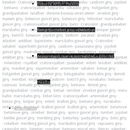
betebet
·
Cratosslot Giriş
·
casibom giriş
·
betparibu
·
casibom giriş
·
jojobet
Soporte AMS – México
·
betnano
·
cratosroyalbet
·
betparibu
·
vdcasino giriş
·
holiganbet giriş
·
grandpashabet
·
tarafbet
·
deneme bonusu veren siteler
·
zirvebet giriş
·
maxwin giriş
·
betwoon güncel giriş
·
betwoon giriş
·
hiltonbet
·
mars-bahis
güncel giriş
·
cratosroyalbet güncel giriş
·
betci
·
Cratosslot
·
grandpashabet
·
Firma Electrónica con DocuSign
marsbahis giriş
·
sahabet giriş
·
matbet giriş
·
antikbet
·
casinoper güncel
giriş
·
bets10
·
betwoon
·
jojobet giriş
·
betkom
·
perabet
·
zirvebet giriş
·
atlasbet
·
antikbet
·
Superbetin
·
mars-bahis güncel giriş
·
Cratosslot
·
sahabet
·
superbetin güncel giriş
·
casibom
·
pasacasino giriş
·
jojobet
güncel giriş
·
madridbet güncel
·
jojobet giriş
·
kingbetting
·
avrupabet
·
Assessment nueva normalidad – EPI-USE
antikbet giriş
·
supertotobet
·
betgaranti
·
Betcio Giriş
·
betwoon
·
holiganbet
·
milanobet
·
royalbet
·
cratosroyalbet
·
pusulabet
·
enbet
·
teosbet
·
antikbet
giriş
·
mavibet giriş
·
süpertotobet
·
artemisbet
·
sahabet
·
betsat giriş
·
holiganbet güncel giriş
·
pulibet giriş
·
belugabahis
·
interbahis giriş
·
ikimisli
giriş
·
meritbet
·
kingbetting
·
Casibom
·
bets10 giriş
·
norabahis
·
betnano
·
México
casinoas
·
betvakti giriş
·
holiganbet giriş
·
betnano
·
ikimisli giriş
·
grandpashabet
·
coinbar giriş
·
betsat
·
nerobet
·
zirvebet güncel giriş
·
mars-
bahis
·
mars-bahis giriş
·
Enbet Giris
·
cratosroyalbet
·
artemisbet giriş
·
betcio giriş
·
betper giriş
·
enbet
·
kralbet giriş
·
betnano giriş
·
norabahis
·
mrking giriş
·
kingroyal
·
kralbet güncel
·
kralbet giriş
·
artemisbet
·
betsmove
Información
·
betsmove giriş
·
zirvebet
·
Betsat giriş
·
spinco güncel giriş
·
tumbet
·
jojobet
·
betlike güncel giriş
·
meritking giriş
·
betturkey
·
padişahbet giriş
·
betci giriş
·
roketbet
·
meritking güncel giriş
·
marsbahis güncel giriş
·
vaycasino giriş
·
casinoslot giriş
·
betebet
·
romabet
·
betnano güncel giriş
·
Betcio
·
jokerbet
·