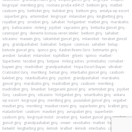
kingroyal
·
meritking giriş
·
rootseo probe ed41cf
·
betkom giriş
·
matbet
·
casibom giriş
·
betticket giriş
·
kulisbet giriş
·
betkom giriş
·
antalya vip escort
·
süperbet giriş
·
artemisbet
·
kingroyal
·
milanobet giriş
·
kingbetting giriş
·
royalbet giriş
·
zirvebet giriş
·
sahabet
·
holiganbet
·
matbet giriş
·
marsbahis
giriş
·
bahiscasino
·
mrking
·
jojobet
·
vaycasino giriş
·
betturka güncel giriş
·
casinoper giriş
·
deneme bonusu veren siteler
·
betkom giriş
·
sahabet
·
vdcasino
·
maxwin giriş
·
taksimbet güncel giriş
·
milanobet
·
herabet güncel
giriş
·
grandpashabet
·
balinabet
·
betjuve
·
casinoas
·
sahabet
·
betup
·
betvole güncel giriş
·
spinco giriş
·
Kavbet Resmi Giris
·
betmartin giriş
·
aresbet
·
lunabet
·
milanobet
·
tophillbet
·
grbets
·
spinco
·
matbet
·
Süperbetin
·
teosbet giriş
·
betjuve
·
mrking adres
·
primebahis
·
romabet
·
baywin giriş
·
madridbet
·
grandpashabet
·
Hopa Escort Bayan
·
ultrabet
·
Cratosslot Giriş
·
meritking
·
betsat giriş
·
interbahis güncel giriş
·
casibom
·
kalebet giriş
·
istanbulbahis giriş
·
jojobet
·
grandpashabet
·
marsbahis
güncel giriş
·
marsbahis giriş
·
madridbet giriş
·
casibom
·
meritking
·
madridbet giriş
·
limanbet
·
betgaranti güncel giriş
·
artemisbet giriş
·
Jojobet
Giriş
·
casibom giriş
·
vdcasino
·
holiganbet giriş
·
smartbahis giriş
·
ankara
vip escort
·
kingroyal giriş
·
meritking giriş
·
pusulabet güncel giriş
·
vegabet
·
mavibet giriş
·
meritking
·
mavibet resmi giriş
·
superbetin giriş
·
kralbet giriş
·
matadorbet
·
casibom
·
mavibet giriş
·
avrupabet giriş
·
superbetin
·
casibom giriş
·
kingroyal mobil
·
zirvebet giriş
·
kavbet güncel giriş
·
jojobet
güncel giriş
·
grandpashabet giriş
·
onwin
·
vevobahis
·
matbet
·
betpark
·
betwild
·
kingbetting giriş
·
ikimisli
·
kralbet
·
ikimisli
·
interbahis
·
casibom
·