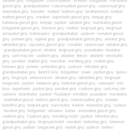
sahabet giriş
·
holiganbet
·
cratosroyalbet
·
zirvebet
·
holiganbet
·
marsbahis
güncel giriş
·
grandpashabet
·
cratosroyalbet güncel giriş
·
casinoroyal giriş
·
artemisbet giriş
·
betosfer
·
matbet
·
betkom giriş
·
taraftarium24
·
matbet
·
matbet güncel giriş
·
mavibet
·
superbetin güncel giriş
·
betyap giriş
·
bahisnow güncel giriş
·
betyap
·
jojobet
·
sahabet giriş
·
marsbahis güncel
·
holiganbet güncel giriş
·
bet-kom giriş
·
restbet
·
kingroyal giriş
·
kingroyal
·
avrupabet giriş
·
bahiscasino
·
grandpashabet
·
casibom
·
romabet güncel
giriş
·
poliiwin giriş
·
egebet giriş
·
grandpashabet güncel giriş
·
aresbet giriş
·
taksimbet giriş
·
vaycasino güncel giriş
·
romabet
·
casinoroyal
·
sahabet giriş
·
grandpashabet güncel
·
efesbet
·
kingroyal giriş
·
primebahis
·
limanbet
giriş
·
canlı maç izle
·
casibom giriş
·
atlasbet
·
Betcio
·
atlasbet
·
vevobahis
giriş
·
perabet
·
matbet giriş
·
mariobet
·
meritking giriş
·
restbet giriş
·
betnano giriş
·
poliwin
·
pokerklas giriş
·
casibom
·
hiltonbet giriş
·
grandpashabet giriş
·
Bets10 Giriş
·
holiganbet
·
onwin
·
jojobet giriş
·
spinco
giriş
·
kingroyal
·
ankara escort
·
ultrabet giriş
·
taksimbet giriş
·
kingroyal
·
betgaranti
·
jojobet
·
betwoon giriş
·
betticket güncel giriş
·
casinoper
·
bet-
kom
·
superbetin
·
jojobet giriş
·
perabet giriş
·
casibom giriş
·
canlı maç izle
·
casivera
·
smartbahis
·
jojobet
·
Pusulabet
·
trendbet
·
pusulabet
·
marsbahis
·
madridbet güncel
·
betboo güncel giriş
·
cratosroyalbet giriş
·
maxwin
·
betoffice giriş
·
betpark giriş
·
mars-bahis
·
Kavbet
·
milanobet giriş
·
coinbar
·
herabet giriş
·
holiganbet
·
vdcasino
·
betixir
·
artemisbet güncel giriş
·
casibom giriş
·
Casibom giriş
·
meritking mobil
·
jojobet
·
hiltonbet giriş
·
grandpashabet giriş
·
kingroyal mobil
·
romabet
·
betturkey giriş
·
betwoon
güncel giriş
·
pulibet
·
betgaranti giriş
·
kavbet giriş
·
justin tv
·
betlivo
·