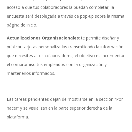
acceso a que tus colaboradores la puedan completar, la
encuesta será desplegada a través de pop-up sobre la misma
SAP SuccessFactors Training Education
página de inicio.
Actualizaciones Organizacionales
: te permite diseñar y
publicar tarjetas personalizadas transmitiendo la información
Express Packages
que necesites a tus colaboradores, el objetivo es incrementar
el compromiso tus empleados con la organización y
mantenerlos informados.
Soporte SuccessFactors
Las tareas pendientes dejan de mostrarse en la sección “Por
SAP Time & Attendance by Workforce Software
hacer” y se visualizan en la parte superior derecha de la
plataforma.
SAP Time and Attendance