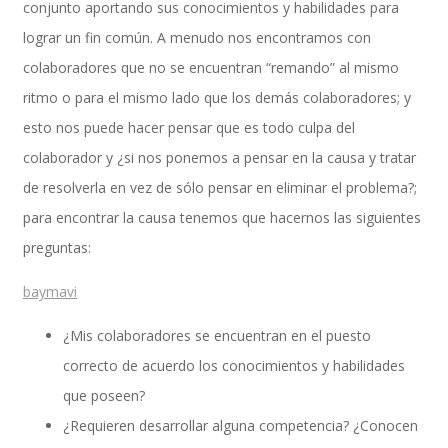
conjunto aportando sus conocimientos y habilidades para
lograr un fin común. A menudo nos encontramos con
colaboradores que no se encuentran “remando” al mismo
Performance and Goals
ritmo o para el mismo lado que los demás colaboradores; y
esto nos puede hacer pensar que es todo culpa del
colaborador y ¿si nos ponemos a pensar en la causa y tratar
Recruiting and Onboarding
de resolverla en vez de sólo pensar en eliminar el problema?;
para encontrar la causa tenemos que hacernos las siguientes
preguntas:
SAP JAM
baymavi
¿Mis colaboradores se encuentran en el puesto
Look & Feel SAP SuccessFactors
correcto de acuerdo los conocimientos y habilidades
que poseen?
¿Requieren desarrollar alguna competencia? ¿Conocen
Firma Electrónica con DocuSign