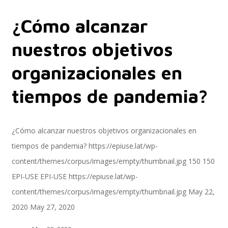
¿Cómo alcanzar
Servicios
nuestros objetivos
organizacionales en
Servicios y productos cloud
tiempos de pandemia?
SAP S/4 HANA
¿Cómo alcanzar nuestros objetivos organizacionales en
tiempos de pandemia?
https://epiuse.lat/wp-
content/themes/corpus/images/empty/thumbnail.jpg
150
150
EPI-US4HANA
EPI-USE
EPI-USE
https://epiuse.lat/wp-
content/themes/corpus/images/empty/thumbnail.jpg
May 22,
2020
May 27, 2020
Assessment SAP S/4HANA