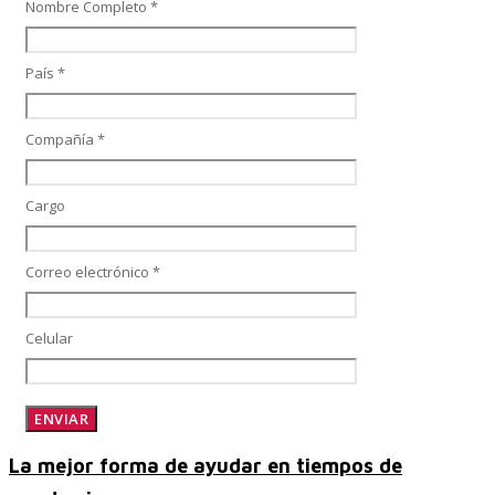
Nombre Completo *
País *
Control, Riesgo y Cumplimiento
Compañía *
Soluciones de Despliegue Ágil
Cargo
Correo electrónico *
Optimización de Ambientes de Sistema
Celular
Servicios de Desarrollo Ágil de Aplicaciones
La mejor forma de ayudar en tiempos de
Otros Servicios