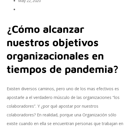
May 22, 2020
Implementación SAP SuccessFactors
¿Cómo alcanzar
nuestros objetivos
Implementación Nómina Cloud Sap
organizacionales en
tiempos de pandemia?
SAP SuccessFactors Employee Central
Existen diversos caminos, pero uno de los mas efectivos es
apostarle a el verdadero músculo de las organizaciones “los
Implementación Employee Central Payroll
colaboradores”. Y ¿por qué apostar por nuestros
colaboradores? En realidad, porque una Organización sólo
existe cuando en ella se encuentran personas que trabajan en
Learning and Development