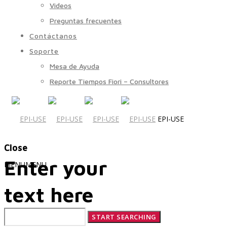
Videos
Preguntas frecuentes
Contáctanos
Soporte
Mesa de Ayuda
Reporte Tiempos Fiori – Consultores
EPI-USE
Close
Enter your
MENU
MENU
text here
Quiénes Somos