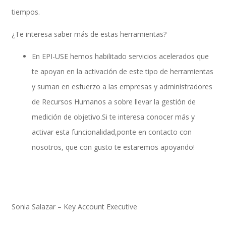
tiempos.
¿Te interesa saber más de estas herramientas?
SAP Finanzas Facturación Electronica
En EPI-USE hemos habilitado servicios acelerados que
te apoyan en la activación de este tipo de herramientas
y suman en esfuerzo a las empresas y administradores
SAP Finanzas Mi Banca Solidaria
de Recursos Humanos a sobre llevar la gestión de
medición de objetivo.Si te interesa conocer más y
activar esta funcionalidad,ponte en contacto con
SAP NetWeaver
nosotros, que con gusto te estaremos apoyando!
Soporte SAP
Sonia Salazar – Key Account Executive
Gestión de Desempeño Empresarial SAP