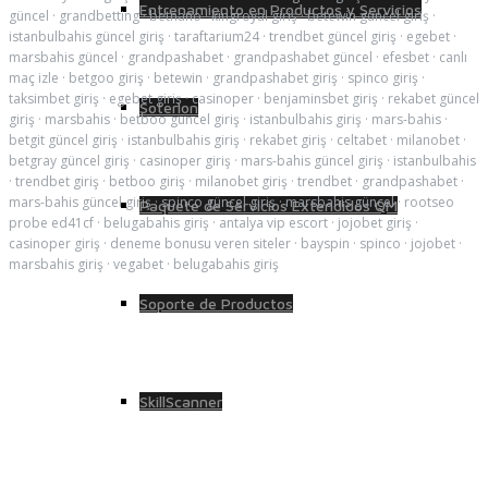
Entrenamiento en Productos y Servicios
güncel
·
grandbetting
·
betnano
·
kingroyal giriş
·
betewin güncel giriş
·
istanbulbahis güncel giriş
·
taraftarium24
·
trendbet güncel giriş
·
egebet
·
marsbahis güncel
·
grandpashabet
·
grandpashabet güncel
·
efesbet
·
canlı
maç izle
·
betgoo giriş
·
betewin
·
grandpashabet giriş
·
spinco giriş
·
taksimbet giriş
·
egebet giriş
·
casinoper
·
benjaminsbet giriş
·
rekabet güncel
Soterion
giriş
·
marsbahis
·
betboo güncel giriş
·
istanbulbahis giriş
·
mars-bahis
·
betgit güncel giriş
·
istanbulbahis giriş
·
rekabet giriş
·
celtabet
·
milanobet
·
betgray güncel giriş
·
casinoper giriş
·
mars-bahis güncel giriş
·
istanbulbahis
·
trendbet giriş
·
betboo giriş
·
milanobet giriş
·
trendbet
·
grandpashabet
·
mars-bahis güncel giriş
·
spinco güncel giriş
·
marsbahis güncel
·
rootseo
Paquete de Servicios Extendidos QM
probe ed41cf
·
belugabahis giriş
·
antalya vip escort
·
jojobet giriş
·
casinoper giriş
·
deneme bonusu veren siteler
·
bayspin
·
spinco
·
jojobet
·
marsbahis giriş
·
vegabet
·
belugabahis giriş
Soporte de Productos
SkillScanner