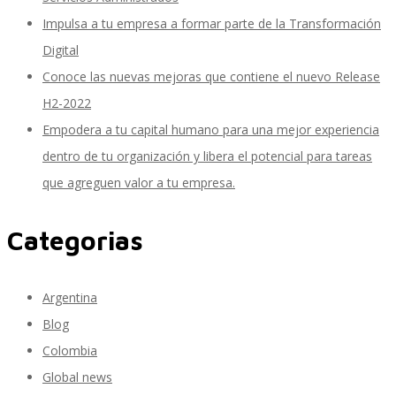
Impulsa a tu empresa a formar parte de la Transformación
Digital
Conoce las nuevas mejoras que contiene el nuevo Release
Móvil
H2-2022
Empodera a tu capital humano para una mejor experiencia
dentro de tu organización y libera el potencial para tareas
Beneficios a la carta
que agreguen valor a tu empresa.
Categorias
CFDI Automation Nómina
Argentina
Partner Managed Cloud Chile
Blog
Colombia
Global news
SAP SuccessFactors People Analytics