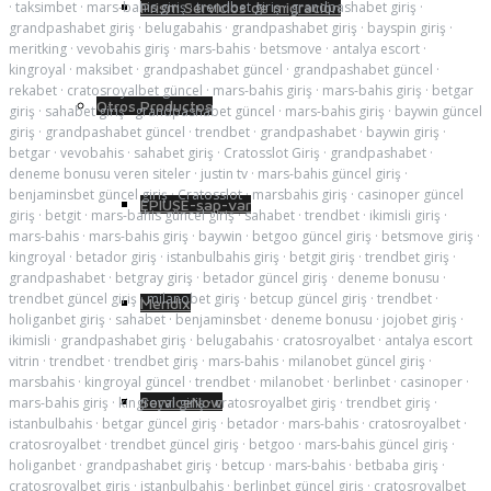
·
taksimbet
·
mars-bahis giriş
·
trendbet giriş
·
grandpashabet giriş
·
Prism Servicios de migración
grandpashabet giriş
·
belugabahis
·
grandpashabet giriş
·
bayspin giriş
·
meritking
·
vevobahis giriş
·
mars-bahis
·
betsmove
·
antalya escort
·
kingroyal
·
maksibet
·
grandpashabet güncel
·
grandpashabet güncel
·
rekabet
·
cratosroyalbet güncel
·
mars-bahis giriş
·
mars-bahis giriş
·
betgar
Otros Productos
giriş
·
sahabet giriş
·
grandpashabet güncel
·
mars-bahis giriş
·
baywin güncel
giriş
·
grandpashabet güncel
·
trendbet
·
grandpashabet
·
baywin giriş
·
betgar
·
vevobahis
·
sahabet giriş
·
Cratosslot Giriş
·
grandpashabet
·
deneme bonusu veren siteler
·
justin tv
·
mars-bahis güncel giriş
·
benjaminsbet güncel giriş
·
Cratosslot
·
marsbahis giriş
·
casinoper güncel
EPIUSE-sap-var
giriş
·
betgit
·
mars-bahis güncel giriş
·
sahabet
·
trendbet
·
ikimisli giriş
·
mars-bahis
·
mars-bahis giriş
·
baywin
·
betgoo güncel giriş
·
betsmove giriş
·
kingroyal
·
betador giriş
·
istanbulbahis giriş
·
betgit giriş
·
trendbet giriş
·
grandpashabet
·
betgray giriş
·
betador güncel giriş
·
deneme bonusu
·
trendbet güncel giriş
·
milanobet giriş
·
betcup güncel giriş
·
trendbet
·
Mendix
holiganbet giriş
·
sahabet
·
benjaminsbet
·
deneme bonusu
·
jojobet giriş
·
ikimisli
·
grandpashabet giriş
·
belugabahis
·
cratosroyalbet
·
antalya escort
vitrin
·
trendbet
·
trendbet giriş
·
mars-bahis
·
milanobet güncel giriş
·
marsbahis
·
kingroyal güncel
·
trendbet
·
milanobet
·
berlinbet
·
casinoper
·
ServiceNow
mars-bahis giriş
·
kingroyal giriş
·
cratosroyalbet giriş
·
trendbet giriş
·
istanbulbahis
·
betgar güncel giriş
·
betador
·
mars-bahis
·
cratosroyalbet
·
cratosroyalbet
·
trendbet güncel giriş
·
betgoo
·
mars-bahis güncel giriş
·
holiganbet
·
grandpashabet giriş
·
betcup
·
mars-bahis
·
betbaba giriş
·
cratosroyalbet giriş
·
istanbulbahis
·
berlinbet güncel giriş
·
cratosroyalbet