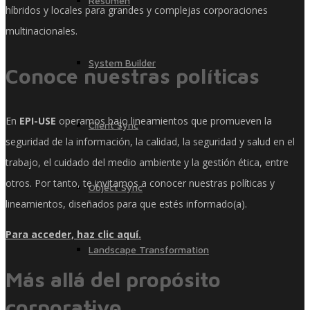
Resumen
híbridos y locales para grandes y complejas corporaciones
multinacionales.
System Builder
Conoce nuestras políticas
En
EPI-USE
operamos bajo lineamientos que promueven la
Client Sync
seguridad de la información, la calidad, la seguridad y salud en el
trabajo, el cuidado del medio ambiente y la gestión ética, entre
otros. Por tanto, te invitamos a conocer nuestras políticas y
Object Sync
lineamientos, diseñados para que estés informado(a).
Para acceder, haz clic aquí.
Landscape Transformation
Más allá del propósito
corporativo