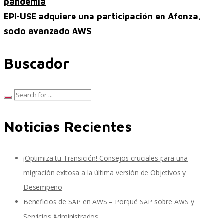
pandemia
EPI-USE adquiere una participación en Afonza,
socio avanzado AWS
Inteligencia de Negocios
Buscador
Desarrollo de Software Personalizado
Noticias Recientes
Control de Calidad y Pruebas de Software
¡Optimiza tu Transición! Consejos cruciales para una
migración exitosa a la última versión de Objetivos y
Servicios de Consultoría en Entrenamiento y
Desempeño
Beneficios de SAP en AWS – Porqué SAP sobre AWS y
Servicios Administrados
Cambio