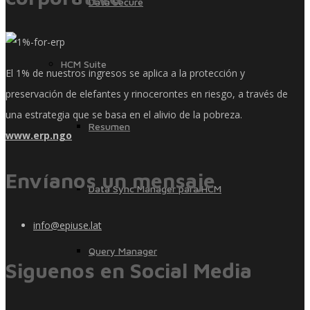
Data Secure
HCM Suite
El 1% de nuestros ingresos se aplica a la protección y
preservación de elefantes y rinocerontes en riesgo, a través de
una estrategia que se basa en el alivio de la pobreza.
Resumen
www.erp.ngo
Envíanos un mensaje
Data Sync Manager para HCM
info@epiuse.lat
Query Manager
Siguenos en Social Media