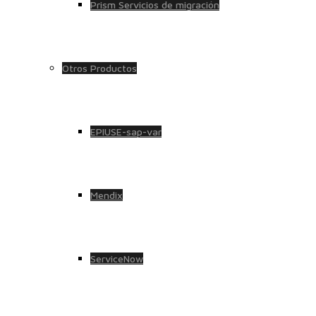
Prism Servicios de migración
Otros Productos
EPIUSE-sap-var
Mendix
ServiceNow