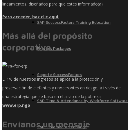
lineamientos, diseñados para que estés informado(a).
Para acceder, haz clic aquí.
SAP SuccessFactors Training Education
Más allá del propósito
corporativo
Express Packages
Soporte SuccessFactors
El 1% de nuestros ingresos se aplica a la protección y
preservación de elefantes y rinocerontes en riesgo, a través de
una estrategia que se basa en el alivio de la pobreza.
SAP Time & Attendance by Workforce Software
www.erp.ngo
Envíanos un mensaje
SAP Time and Attendance