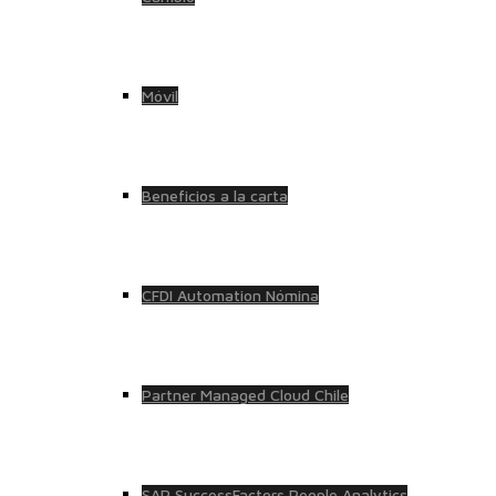
Móvil
Beneficios a la carta
CFDI Automation Nómina
Partner Managed Cloud Chile
SAP SuccessFactors People Analytics