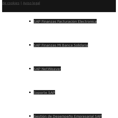
de cookies
|
Aviso legal
SAP Finanzas Facturación Electronica
SAP Finanzas Mi Banca Solidaria
SAP NetWeaver
Soporte SAP
Gestión de Desempeño Empresarial SAP