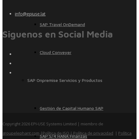
info@epiuse.lat
SAP Travel OnDemand
Siguenos en Social Media
Cloud Conveyer
SAP Onpremise Servicios y Productos
Gestión de Capital Humano SAP
Copyright 2026 EPI-USE Systems Limited | miembro de
groupelephant.com
|
Política de ISO
| Política de privacidad
|
Política
SAP S/4 HANA Finanzas