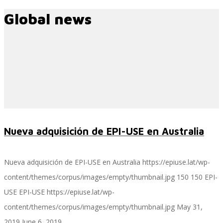
Global news
Servicios
Servicios y productos cloud
SAP S/4 HANA
Nueva adquisición de EPI-USE en Australia
Nueva adquisición de EPI-USE en Australia
https://epiuse.lat/wp-
EPI-US4HANA
content/themes/corpus/images/empty/thumbnail.jpg
150
150
EPI-
USE
EPI-USE
https://epiuse.lat/wp-
content/themes/corpus/images/empty/thumbnail.jpg
May 31,
Assessment SAP S/4HANA
2019
June 6, 2019