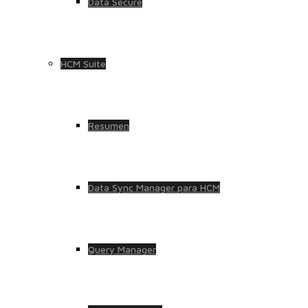
Data Secure
HCM Suite
Resumen
Data Sync Manager para HCM
Query Manager