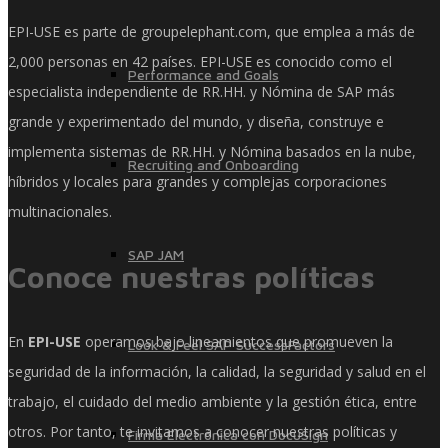
EPI-USE es parte de groupelephant.com, que emplea a más de
2,000 personas en 42 países. EPI-USE es conocido como el
Performance and Goals
especialista independiente de RR.HH. y Nómina de SAP más
grande y experimentado del mundo, y diseña, construye e
implementa sistemas de RR.HH. y Nómina basados ​​en la nube,
Recruiting and Onboarding
híbridos y locales para grandes y complejas corporaciones
multinacionales.
SAP JAM
Conoce nuestras políticas
En
EPI-USE
operamos bajo lineamientos que promueven la
Look & Feel SAP SuccessFactors
seguridad de la información, la calidad, la seguridad y salud en el
trabajo, el cuidado del medio ambiente y la gestión ética, entre
otros. Por tanto, te invitamos a conocer nuestras políticas y
Firma Electrónica con DocuSign