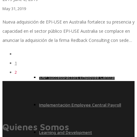
May 31, 2019
Nueva adquisición de EPI-USE en Australia fortalece su presencia y
Implementación SAP SuccessFactors
capacidad en el sector público EPI-USE Australia se complace en
anunciar la adquisición de la firma Redback Consulting con sede…
Implementación Nómina Cloud Sap
1
2
SAP SuccessFactors Employee Central
Implementación Employee Central Payroll
Quienes Somos
Learning and Development