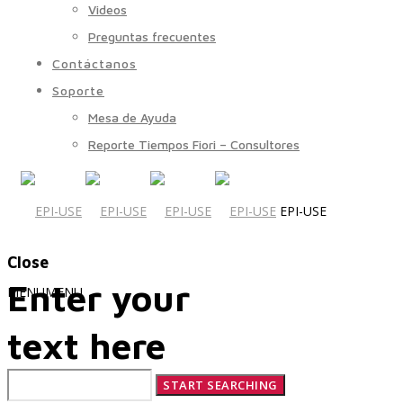
Videos
Preguntas frecuentes
Contáctanos
Soporte
Mesa de Ayuda
Reporte Tiempos Fiori – Consultores
EPI-USE
Close
Enter your
MENU
MENU
text here
Quiénes Somos