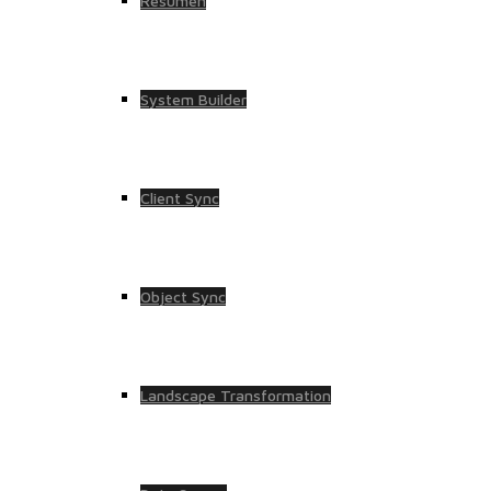
Resumen
System Builder
Client Sync
Object Sync
Landscape Transformation