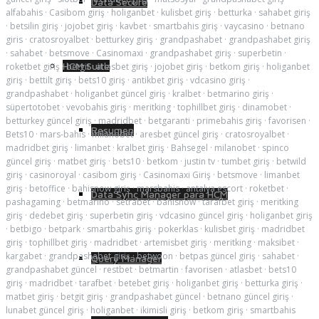
Data Secure
alfabahis
·
Casibom giriş
·
holiganbet
·
kulisbet giriş
·
betturka
·
sahabet giriş
·
betsilin giriş
·
jojobet giriş
·
kavbet
·
smartbahis giriş
·
vaycasino
·
betnano
giris
·
cratosroyalbet
·
betturkey giriş
·
grandpashabet
·
grandpashabet giriş
·
sahabet
·
betsmove
·
Casinomaxi
·
grandpashabet giriş
·
superbetin
·
HCM Suite
roketbet giriş
·
betgit
·
atlasbet giriş
·
jojobet giriş
·
betkom giriş
·
holiganbet
giriş
·
bettilt giriş
·
bets10 giriş
·
antikbet giriş
·
vdcasino giriş
·
grandpashabet
·
holiganbet güncel giriş
·
kralbet
·
betmarino giriş
·
süpertotobet
·
vevobahis giriş
·
meritking
·
tophillbet giriş
·
dinamobet
·
betturkey güncel giriş
·
madridbet
·
betgaranti
·
primebahis giriş
·
favorisen
·
Resumen
Bets10
·
mars-bahis
·
milanobet
·
aresbet güncel giriş
·
cratosroyalbet
·
madridbet giriş
·
limanbet
·
kralbet giriş
·
Bahsegel
·
milanobet
·
spinco
güncel giriş
·
matbet giriş
·
bets10
·
betkom
·
justin tv
·
tumbet giriş
·
betwild
giriş
·
casinoroyal
·
casibom giriş
·
Casinomaxi Giriş
·
betsmove
·
limanbet
giriş
·
betoffice
·
bahisnow giriş
·
marsbahis
·
antalya escort
·
roketbet
·
Data Sync Manager para HCM
pashagaming
·
betmarino
·
setrabet
·
bahisnow
·
tarafbet giriş
·
meritking
giriş
·
dedebet giriş
·
superbetin giriş
·
vdcasino güncel giriş
·
holiganbet giriş
·
betbigo
·
betpark
·
smartbahis giriş
·
pokerklas
·
kulisbet giriş
·
madridbet
giriş
·
tophillbet giriş
·
madridbet
·
artemisbet giriş
·
meritking
·
maksibet
·
kargabet
·
grandpashabet giriş
·
betwoon
·
betpas güncel giriş
·
sahabet
·
Query Manager
grandpashabet güncel
·
restbet
·
betmartin
·
favorisen
·
atlasbet
·
bets10
giriş
·
madridbet
·
tarafbet
·
betebet giriş
·
holiganbet giriş
·
betturka giriş
·
matbet giriş
·
betgit giriş
·
grandpashabet güncel
·
betnano güncel giriş
·
lunabet güncel giriş
·
holiganbet
·
ikimisli giriş
·
betkom giriş
·
smartbahis