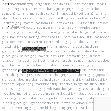
Contáctanos
Jasminbet
·
onwin giriş
·
betgit giriş
·
enjoybet giriş
·
Jasminbet giriş
·
mrking
·
holiganbet giriş
·
justin tv
·
mars-bahis güncel giriş
·
betbigo
·
maksibet
·
spinco güncel giriş
·
marsbahis güncel
·
limanbet giriş
·
coinbar güncel giriş
·
istanbulbahis
·
casinoslot
·
kingroyal
·
meritking giriş
·
rootseo probe ed41cf
·
betkom giriş
·
matbet
·
casibom giriş
·
betticket giriş
·
kulisbet giriş
·
betkom
Soporte
giriş
·
antalya vip escort
·
süperbet giriş
·
artemisbet
·
madridbet giriş
·
milanobet giriş
·
royalbet giriş
·
zirvebet giriş
·
sahabet
·
holiganbet
·
matbet
giriş
·
bahiscasino
·
mrking
·
vaycasino giriş
·
betturka güncel giriş
·
casinoper
giriş
·
deneme bonusu veren siteler
·
betkom giriş
·
sahabet
·
vdcasino
·
maxwin giriş
·
taksimbet güncel giriş
·
milanobet
·
herabet güncel giriş
·
Mesa de Ayuda
grandpashabet
·
balinabet
·
betjuve
·
casinoas
·
sahabet
·
betup
·
betvole
güncel giriş
·
spinco giriş
·
Kavbet Resmi Giris
·
betmartin giriş
·
aresbet
·
lunabet
·
milanobet
·
tophillbet
·
kingroyal
·
grbets
·
spinco
·
matbet
·
teosbet
giriş
·
betjuve
·
mrking adres
·
primebahis
·
romabet
·
baywin giriş
·
grandpashabet
·
meritking güncel
·
ultrabet
·
Cratosslot Giriş
·
betsat giriş
·
Reporte Tiempos Fiori - Consultores
interbahis güncel giriş
·
casibom
·
kalebet giriş
·
istanbulbahis giriş
·
jojobet
·
grandpashabet
·
marsbahis güncel giriş
·
marsbahis giriş
·
madridbet giriş
·
casibom
·
jojobet giriş
·
madridbet giriş
·
limanbet
·
betgaranti güncel giriş
·
artemisbet giriş
·
casibom giriş
·
vdcasino
·
holiganbet giriş
·
smartbahis giriş
·
vegabet
·
meritking
·
superbetin giriş
·
kralbet giriş
·
matadorbet
·
casibom
·
mavibet giriş
·
avrupabet giriş
·
superbetin
·
casibom giriş
·
zirvebet giriş
·
jojobet güncel giriş
·
grandpashabet giriş
·
onwin
·
vevobahis
·
matbet
·
betpark
·
meritking giriş
·
betwild
·
kingbetting giriş
·
ikimisli
·
kralbet
·
ikimisli