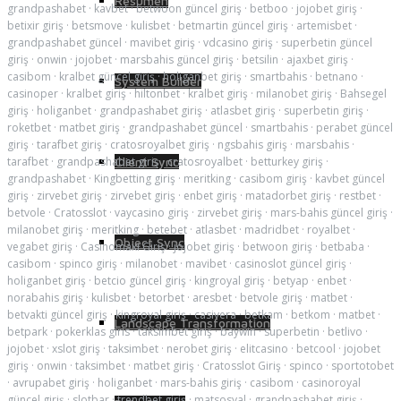
Resumen
grandpashabet
·
kavbet
·
betwoon güncel giriş
·
betboo
·
jojobet giriş
·
betixir giriş
·
betsmove
·
kulisbet
·
betmartin güncel giriş
·
artemisbet
·
grandpashabet güncel
·
mavibet giriş
·
vdcasino giriş
·
superbetin güncel
giriş
·
onwin
·
jojobet
·
marsbahis güncel giriş
·
betsilin
·
ajaxbet giriş
·
casibom
·
kralbet güncel giriş
·
holiganbet giriş
·
smartbahis
·
betnano
·
System Builder
casinoper
·
kralbet giriş
·
hiltonbet
·
kralbet giriş
·
milanobet giriş
·
Bahsegel
giriş
·
holiganbet
·
grandpashabet giriş
·
atlasbet giriş
·
superbetin giriş
·
roketbet
·
matbet giriş
·
grandpashabet güncel
·
smartbahis
·
perabet güncel
giriş
·
tarafbet giriş
·
cratosroyalbet giriş
·
ngsbahis giriş
·
marsbahis
·
tarafbet
·
grandpashabet giriş
·
cratosroyalbet
·
betturkey giriş
·
Client Sync
grandpashabet
·
Kingbetting giriş
·
meritking
·
casibom giriş
·
kavbet güncel
giriş
·
zirvebet giriş
·
zirvebet giriş
·
enbet giriş
·
matadorbet giriş
·
restbet
·
betvole
·
Cratosslot
·
vaycasino giriş
·
zirvebet giriş
·
mars-bahis güncel giriş
·
milanobet giriş
·
meritking
·
betebet
·
atlasbet
·
madridbet
·
royalbet
·
Object Sync
vegabet giriş
·
Casinomaxi Giriş
·
jojobet giriş
·
betwoon giriş
·
betbaba
·
casibom
·
spinco giriş
·
milanobet
·
mavibet
·
casinoslot güncel giriş
·
holiganbet giriş
·
betcio güncel giriş
·
kingroyal giriş
·
betyap
·
enbet
·
norabahis giriş
·
kulisbet
·
betorbet
·
aresbet
·
betvole giriş
·
matbet
·
betvakti güncel giriş
·
kingroyal giriş
·
casivera
·
betkam
·
betkom
·
matbet
·
Landscape Transformation
betpark
·
pokerklas giris
·
taksimbet giriş
·
baywin
·
superbetin
·
betlivo
·
jojobet
·
xslot giriş
·
taksimbet
·
nerobet giriş
·
elitcasino
·
betcool
·
jojobet
giriş
·
onwin
·
taksimbet
·
matbet giriş
·
Cratosslot Giriş
·
spinco
·
sportotobet
·
avrupabet giriş
·
holiganbet
·
mars-bahis giriş
·
casibom
·
casinoroyal
güncel giriş
·
slotbar
·
trendbet giriş
·
matsosyal
·
grandpashabet giriş
·