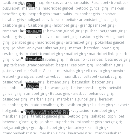
casibom giriş
·
canlı maç izle
·
casivera
·
smartbahis
·
Pusulabet
·
trendbet
·
Blog
pusulabet
·
marsbahis
·
madridbet güncel
·
betboo güncel giriş
·
maxwin
·
betoffice giriş
·
betpark giriş
·
mars-bahis
·
milanobet giriş
·
coinbar
·
herabet giriş
·
holiganbet
·
vdcasino
·
betixir
·
artemisbet güncel giriş
·
casibom giriş
·
Casibom giriş
·
hiltonbet giriş
·
grandpashabet giriş
·
romabet
·
betturkey giriş
·
betwoon güncel giriş
·
pulibet
·
betgaranti giriş
·
Noticias
kavbet giriş
·
justin tv
·
betlivo
·
romabet giriş
·
casibom giriş
·
Holiganbet
giriş
·
perabet giriş
·
madridbet giriş
·
artemisbet giriş
·
pokerklas güncel
giriş
·
jojobet
·
enjoybet
·
ultrabet giriş
·
matbet
·
betosfer
·
onwin giriş
·
restbet giriş
·
kralbet
·
trendbet giriş
·
matbet giriş
·
madridbet link
·
jokerbet
Eventos
giriş
·
onwin
·
Kralbet
·
alfabahis giriş
·
hızlı casino
·
casinoas
·
betsmove giriş
·
jupiterbahis
·
grandpashabet
·
betpas
·
casibom giriş
·
Mobilbahis giriş
·
justintv
·
enbet
·
Kralbet Guncel
·
marsbahis giriş
·
elitcasino giriş
·
onwin
·
kralbet
·
grandpashabet
·
zirvebet
·
madridbet
·
celtabet
·
sahabet giriş
·
casinoroyal
·
ikimisli giriş
·
betnano giriş
·
batumslot
·
betkom giriş
·
Videos
milanobet
·
betyap giriş
·
betwoon giriş
·
betine
·
aresbet giriş
·
betwild
güncel giriş
·
romabet giriş
·
Betpas giriş
·
aresbet
·
betsmove giriş
·
casinoper giriş
·
marbahis giriş
·
mars-bahis güncel giriş
·
herabet
·
milanobet giriş
·
cratosroyalbet giriş
·
casibom giriş
·
kulisbet giriş
·
kavbet
·
holiganbet
·
Norabahis
·
marsbahis giriş
·
vaycasino
·
romabet giriş
·
Preguntas frecuentes
marsbahis giriş
·
tarafbet güncel giriş
·
betboo giriş
·
sahabet
·
tophillbet
·
betwoon güncel giriş
·
jojobet
·
superbetin
·
milanobet giriş
·
betgit giriş
·
betgaranti giriş
·
grandpashabet giriş
·
betturkey
·
ikimisli giriş
·
grandpashabet giriş
·
marsbahis giriş
·
kingroyal giriş
·
grandpashabet
·