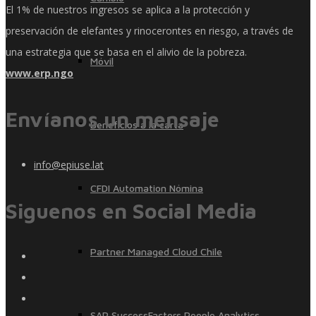
El 1% de nuestros ingresos se aplica a la protección y
preservación de elefantes y rinocerontes en riesgo, a través de
una estrategia que se basa en el alivio de la pobreza.
Móvil
www.erp.ngo
Envíanos un mensaje
Beneficios a la carta
info@epiuse.lat
CFDI Automation Nómina
Siguenos en Social Media
Partner Managed Cloud Chile
SAP SuccessFactors People Analytics