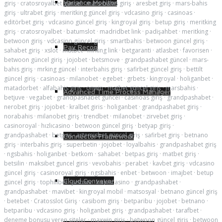
Variance Monitor
giriş
·
cratosroyalbet güncel
·
mars-bahis giriş
·
aresbet giriş
·
mars-bahis
giriş
·
ultrabet giriş
·
meritking güncel giriş
·
vdcasino giriş
·
casinoas
·
editörbet giriş
·
vdcasino güncel giriş
·
kingroyal giriş
·
betup giriş
·
meritking
giriş
·
cratosroyalbet
·
batumslot
·
madridbet link
·
padişahbet
·
meritking
·
betwoon giriş
·
vdcasino güncel giriş
·
smartbahis
·
betwoon güncel giriş
·
Pay Recon
sahabet giriş
·
xslot
·
matbet
·
mrking link
·
betgaranti
·
atlasbet
·
favorisen
·
betwoon güncel giriş
·
jojobet
·
betsmove
·
grandpashabet güncel
·
mars-
bahis giriş
·
mrking güncel
·
interbahis giriş
·
safirbet güncel giriş
·
bettilt
güncel giriş
·
casinoas
·
milanobet
·
egebet
·
grbets
·
kingroyal
·
holiganbet
·
matadorbet
·
alfabahis giriş
·
onwin
·
matbet güncel giriş
·
marsbahis
·
Advanced Time Process Manager
betjuve
·
vegabet
·
grandpashabet güncel
·
casinoas giriş
·
grandpashabet
·
nerobet giriş
·
jojobet
·
kralbet giris
·
holiganbet
·
grandpashabet giriş
·
norabahis
·
milanobet giriş
·
trendbet
·
milanobet
·
zirvebet giriş
·
casinoroyal
·
hızlıcasino
·
betwoon güncel giriş
·
betyap giriş
·
grandpashabet
·
betpas
·
artemisbet güncel giriş
·
safirbet giriş
·
betnano
Connector Framework
giriş
·
interbahis giriş
·
superbetin
·
jojobet
·
loyalbahis
·
grandpashabet giriş
·
ngsbahis
·
holiganbet
·
betkom
·
sahabet
·
betpas giriş
·
matbet giriş
·
betsilin
·
maksibet guncel giris
·
vevobahis
·
perabet
·
kavbet giriş
·
vdcasino
güncel giriş
·
casinoroyal giriş
·
ngsbahis
·
enbet
·
betwoon
·
imajbet
·
betup
Cloud Conveyor
güncel giriş
·
tophillbet
·
justintv
·
bahiscasino
·
grandpashabet
·
grandpashabet
·
mavibet
·
kingroyal mobil
·
matsosyal
·
betnano güncel giriş
·
betebet
·
Cratosslot Giriş
·
casibom giriş
·
betparibu
·
jojobet
·
betnano
·
betparibu
·
vdcasino giriş
·
holiganbet giriş
·
grandpashabet
·
tarafbet
·
deneme bonusu veren siteler
·
maxwin giriş
·
betwoon güncel giriş
·
betwoon