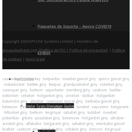
Paquetes de Soporte - Apoyo COVID19
Copyright 2026 EPI-USE Systems Limited | miembro de
groupelephant.com
|
Política de ISO
| Política de privacidad
|
Política
EPIBot
de cookies
|
Aviso legal
casinoroyal
·
betturkey
·
betparibu
·
mavibet güncel giriş
·
spinco güncel giriş
Productos
·
matadorbet
·
betlike giriş
·
Betpas
·
grandpashabet giriş
·
roketbet giriş
·
casinoper giriş
·
betkom
·
süperbetin
·
meritking giriş
·
casibom
·
betlike
·
editörbet
·
celtabet
·
holiganbet giriş
·
zirvebet
·
slotbar
·
holiganbet
·
batumslot giriş
·
atlasbet
·
casinoper güncel giriş
·
betbaba güncel giriş
·
Data Sync Manager Suite
betwoon
·
trendbet
·
cratosroyalbet güncel
·
lunabet
·
vaycasino
·
betgaranti
·
hiltonbet giriş
·
betkom
·
kingroyal
·
sahabet giriş
·
kulisbet
·
mavibet
·
pokerklas
·
grbets
·
pusulabet giriş
·
betsmove
·
holiganbet giriş
·
ultrabet
·
aresbet giriş
·
alfabahis
·
betgaranti giriş
·
sahabet giriş
·
interbahis güncel
·
kralbet
·
casibom giriş
·
lunabet giriş
·
celtabet giriş
·
betcool
·
Kingroyal
·