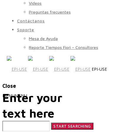
Videos
Preguntas frecuentes
Contáctanos
Soporte
Mesa de Ayuda
Reporte Tiempos Fiori – Consultores
EPI-USE
Close
Enter your
MENU
MENU
text here
Quiénes Somos