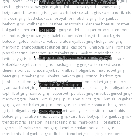
giriş
·
onwin
·
vdcasino giriş
·
cratosroyalbet güncel giriş
·
madridbet giriş
·
Entrenamiento en Productos y Servicios
restbet giriş
·
casinoas güncel giriş
·
Enbet
·
kingroyal
·
betsmove giriş
·
betgaranti
·
betwoon giriş
·
grandpashabet
·
celtabet giriş
·
betnano
·
ikimisli
·
maxwin giriş
·
betticket
·
casinoroyal
·
primebahis giriş
·
holiganbet
·
betkom giriş
·
kralbet giriş
·
restbet
·
marsbahis
·
deneme bonusu
·
matbet
·
holiganbet
·
nerobet
·
milanobet giriş
·
dedebet
·
supertotobet
·
trendbet
·
Soterion
milanobet giriş
·
onwin giriş
·
kalebet
·
betosfer
·
betgit
·
betpark giriş
·
betcool
·
goldenbahis
·
zirvebet
·
cratosroyalbet giriş
·
holiganbet giriş
·
meritking
·
grandpashabet güncel giriş
·
casibom
·
Kingroyal Giriş
·
romabet
·
piabellacasino
·
limanbet
·
jupiterbahis giriş
·
Kavbet
·
madridbet link
·
Paquete de Servicios Extendidos QM
bettutkey giriş
·
imajbet giriş
·
mrking
·
aresbet
·
meritking giriş
·
betsat
·
Pokerklas
·
egebet resmi giris
·
pashagaming giriş
·
betkom
·
vdcasino
·
deneme bonusu
·
cratosroyalbet
·
kralbet
·
holiganbet
·
madridbet giriş
·
betci giriş
·
zirvebet giriş
·
wbahis
·
betkom giriş
·
spinco
·
betkom giriş
·
Jojobet
·
casibom giriş
·
tarafbet
·
ajaxbet
·
casibom
·
enbet giriş
·
matbet
·
Soporte de Productos
grandpashabet giriş
·
betturkey giriş
·
casinoroyal güncel giriş
·
holiganbet
·
tophillbet giriş
·
spinco giriş
·
süperbet
·
perabet giriş
·
mavibet güncel giriş
·
meritking giriş
·
betci
·
ikimisli giriş
·
pusulabet güncel giriş
·
ikimisli
·
vegabet
giriş
·
grandpashabet giriş
·
matbet giriş
·
milanobet
·
spinco
·
holiganbet
giriş
·
holiganbet giriş
·
cratosroyalbet
·
antalya escort vitrin
·
marsbahis
·
SkillScanner
betcio giriş
·
casibom
·
hızlıcasino giriş
·
tarafbet
·
betyap
·
holiganbet giriş
·
trendbet giriş
·
sahabet
·
nesinecasino giriş
·
mars-bahis
·
Holiganbet
·
egebet
·
alfabahis
·
betebet giriş
·
betebet
·
milanobet güncel giriş
·
marsbahis
·
holiganbet
·
grandbahis
·
trendbet güncel giriş
·
trendbet
·