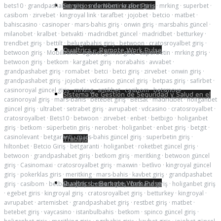
Servicios de Nómina por País
bets10
·
grandpashabet giriş
·
milanobet
·
kralbet giriş
·
mrking
·
superbet
·
casibom
·
zirvebet
·
kingroyal link
·
tarafbet
·
jojobet
·
betcio
·
matbet
·
bahiscasino
·
casinoper
·
mars-bahis giriş
·
onwin giriş
·
marsbahis güncel
·
milanobet
·
kralbet
·
betvakti
·
madridbet güncel
·
madridbet
·
betturkey
·
trendbet giriş
·
bettilt
·
belugabahis giriş
·
betwoon
·
cratosroyalbet giriş
·
Qualtrics – Remote Work Pulse
betwoon giriş
·
Mobilbahis
·
egebet güncel giris
·
süperbetin
·
mrking giriş
·
betwoon giriş
·
betkom
·
kargabet giriş
·
norabahis
·
avvabet
·
grandpashabet giriş
·
romabet
·
betci
·
betci giriş
·
zirvebet
·
onwin giriş
·
grandpashabet giriş
·
jojobet
·
vdcasino güncel giriş
·
betpas giriş
·
safirbet
·
casinoroyal güncel giriş
·
mrking
·
antikbet
·
casibom
·
betsmove
·
Sistema de Gestión de Seguridad y Salud en el
casinoroyal giriş
·
mars-bahis
·
betebet giriş
·
Betsat
·
madridbet
·
holiganbet
güncel giriş
·
ultrabet
·
setrabet giriş
·
avrupabet
·
vdcasino
·
cratosroyalbet
·
cratosroyalbet
·
Bets10
·
betwoon
·
zirvebet
·
enbet
·
betbigo
·
holiganbet
giriş
·
betkom
·
süperbetin giriş
·
nerobet
·
holiganbet
·
enbet giriş
·
betgit
·
casinolevant
·
betgaranti
·
mars-bahis güncel giriş
·
superbetin giriş
·
Trabajo
hiltonbet
·
Betcio Giriş
·
betgaranti
·
holiganbet
·
roketbet güncel giriş
·
betwoon
·
grandpashabet giriş
·
betkom giriş
·
meritking
·
betwoon güncel
giriş
·
Casinomaxi
·
cratosroyalbet giriş
·
maxwin
·
betlivo
·
kingroyal güncel
giriş
·
pokerklas giris
·
meritking
·
mars-bahis
·
kavbet giriş
·
grandpashabet
Qualtrics – Remote Work Pulse
giriş
·
casibom
·
betbaba giriş
·
betpark giriş
·
betnano giriş
·
holiganbet giriş
·
egebet giris
·
kingroyal giriş
·
cratosroyalbet giriş
·
betturkey
·
kingroyal
·
avrupabet
·
artemisbet
·
grandpashabet giriş
·
restbet giriş
·
matbet
·
betebet giriş
·
vaycasino
·
istanbulbahis
·
betkom
·
spinco güncel giriş
·