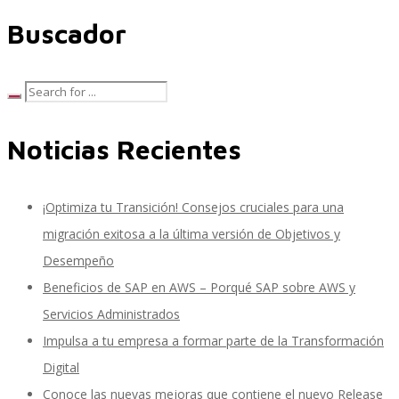
Buscador
SAP Travel OnDemand
Noticias Recientes
Cloud Conveyer
¡Optimiza tu Transición! Consejos cruciales para una
SAP Onpremise Servicios y Productos
migración exitosa a la última versión de Objetivos y
Desempeño
Beneficios de SAP en AWS – Porqué SAP sobre AWS y
Gestión de Capital Humano SAP
Servicios Administrados
Impulsa a tu empresa a formar parte de la Transformación
Digital
SAP S/4 HANA Finanzas
Conoce las nuevas mejoras que contiene el nuevo Release