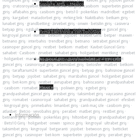
holiganbet giriş
·
meritking giriş
·
ngsbahis giriş
·
kavbet giriş
·
jojobet güncel
Soporte AMS – México
giriş
·
cratosroyalbet güncel
·
superbetin giriş
·
casibom
·
superbetin güncel
giriş
·
alfabahis giriş
·
casibom giriş
·
bets10
·
pokerklas
·
madridbet
·
egebet
giriş
·
kargabet
·
matadorbet giriş
·
mrking link
·
Nakitbahis
·
betkam giriş
·
lunabet giriş
·
grandbetting
·
zirvebet giriş
·
onwin
·
betsilin giriş
·
casivera
·
betyap giriş
·
ngsbahis
·
madridbet link
·
slotbar
·
betsmove güncel giriş
·
Firma Electrónica con DocuSign
kingroyal güncel
·
ikimisli
·
betkom
·
jojobet
·
Kralbet Giris
·
betper
·
maxwin
·
betnano giriş
·
interbahis
·
trendbet giriş
·
betnano
·
setrabet güncel giriş
·
casinoper güncel giriş
·
restbet
·
betkom
·
matbet
·
Kavbet Güncel Giris
·
sahabet
·
Casibom
·
zirvebet
·
sahabet giriş
·
holiganbet
·
meritking
·
zirvebet
·
holiganbet
·
marsbahis güncel giriş
·
grandpashabet
·
cratosroyalbet
Assessment nueva normalidad – EPI-USE
güncel giriş
·
casinoroyal giriş
·
artemisbet giriş
·
betosfer
·
matbet
·
betkom
giriş
·
taraftarium24
·
superbetin güncel giriş
·
betyap giriş
·
bahisnow güncel
giriş
·
betyap
·
jojobet
·
sahabet giriş
·
marsbahis güncel
·
holiganbet güncel
giriş
·
bet-kom giriş
·
restbet
·
avrupabet giriş
·
bahiscasino
·
grandpashabet
México
·
casibom
·
romabet güncel giriş
·
poliiwin giriş
·
egebet giriş
·
grandpashabet güncel giriş
·
aresbet giriş
·
taksimbet giriş
·
vaycasino güncel
giriş
·
romabet
·
casinoroyal
·
sahabet giriş
·
grandpashabet güncel
·
efesbet
·
kingroyal giriş
·
primebahis
·
limanbet giriş
·
canlı maç izle
·
casibom giriş
·
atlasbet
·
Betcio
·
vevobahis giriş
·
perabet
·
matbet giriş
·
restbet giriş
·
Información
betnano giriş
·
poliwin
·
pokerklas giriş
·
hiltonbet giriş
·
grandpashabet giriş
·
Bets10 Giriş
·
holiganbet
·
onwin
·
spinco giriş
·
kingroyal
·
ultrabet giriş
·
taksimbet giriş
·
kingroyal
·
betgaranti
·
jojobet
·
betwoon giriş
·
betticket
güncel giriş
·
casinoper
·
bet-kom
·
superbetin
·
jojobet giriş
·
perabet giriş
·