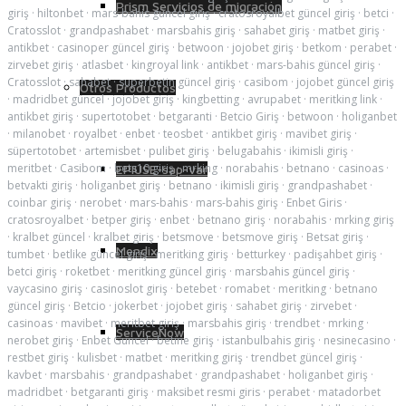
Prism Servicios de migración
giriş
·
hiltonbet
·
mars-bahis güncel giriş
·
cratosroyalbet güncel giriş
·
betci
·
Cratosslot
·
grandpashabet
·
marsbahis giriş
·
sahabet giriş
·
matbet giriş
·
antikbet
·
casinoper güncel giriş
·
betwoon
·
jojobet giriş
·
betkom
·
perabet
·
zirvebet giriş
·
atlasbet
·
kingroyal link
·
antikbet
·
mars-bahis güncel giriş
·
Cratosslot
·
sahabet
·
superbetin güncel giriş
·
casibom
·
jojobet güncel giriş
Otros Productos
·
madridbet güncel
·
jojobet giriş
·
kingbetting
·
avrupabet
·
meritking link
·
antikbet giriş
·
supertotobet
·
betgaranti
·
Betcio Giriş
·
betwoon
·
holiganbet
·
milanobet
·
royalbet
·
enbet
·
teosbet
·
antikbet giriş
·
mavibet giriş
·
süpertotobet
·
artemisbet
·
pulibet giriş
·
belugabahis
·
ikimisli giriş
·
meritbet
·
Casibom
·
bets10 giriş
·
mrking
·
norabahis
·
betnano
·
casinoas
·
EPIUSE-sap-var
betvakti giriş
·
holiganbet giriş
·
betnano
·
ikimisli giriş
·
grandpashabet
·
coinbar giriş
·
nerobet
·
mars-bahis
·
mars-bahis giriş
·
Enbet Giris
·
cratosroyalbet
·
betper giriş
·
enbet
·
betnano giriş
·
norabahis
·
mrking giriş
·
kralbet güncel
·
kralbet giriş
·
betsmove
·
betsmove giriş
·
Betsat giriş
·
Mendix
tumbet
·
betlike güncel giriş
·
meritking giriş
·
betturkey
·
padişahbet giriş
·
betci giriş
·
roketbet
·
meritking güncel giriş
·
marsbahis güncel giriş
·
vaycasino giriş
·
casinoslot giriş
·
betebet
·
romabet
·
meritking
·
betnano
güncel giriş
·
Betcio
·
jokerbet
·
jojobet giriş
·
sahabet giriş
·
zirvebet
·
casinoas
·
mavibet
·
meritbet giriş
·
marsbahis giriş
·
trendbet
·
mrking
·
ServiceNow
nerobet giriş
·
Enbet Guncel
·
betine giriş
·
istanbulbahis giriş
·
nesinecasino
·
restbet giriş
·
kulisbet
·
matbet
·
meritking giriş
·
trendbet güncel giriş
·
kavbet
·
marsbahis
·
grandpashabet
·
grandpashabet
·
holiganbet giriş
·
madridbet
·
betgaranti giriş
·
maksibet resmi giris
·
perabet
·
matadorbet