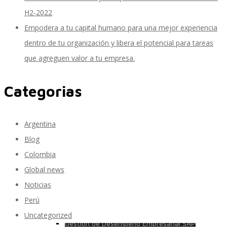
H2-2022
Empodera a tu capital humano para una mejor experiencia
SAP Finanzas Facturación Electronica
dentro de tu organización y libera el potencial para tareas
que agreguen valor a tu empresa.
Categorias
SAP Finanzas Mi Banca Solidaria
Argentina
SAP NetWeaver
Blog
Colombia
Global news
Soporte SAP
Noticias
Perú
Uncategorized
Gestión de Desempeño Empresarial SAP