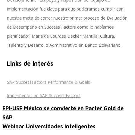
implementación fue clave para que pudiéramos cumplir con
nuestra meta de correr nuestro primer proceso de Evaluación
SAP SuccessFactors Training Education
de Desempeño en Success Factors como lo habíamos
planificado”; Maria de Lourdes Decker Mantilla, Cultura,
Talento y Desarrollo Administrativo en Banco Bolivariano.
Express Packages
Links de interés
Soporte SuccessFactors
SAP SuccessFactors Performance & Goals
Implementación SAP Success Factors
SAP Time & Attendance by Workforce Software
EPI-USE México se convierte en Parter Gold de
SAP
Webinar Universidades Inteligentes
SAP Time and Attendance