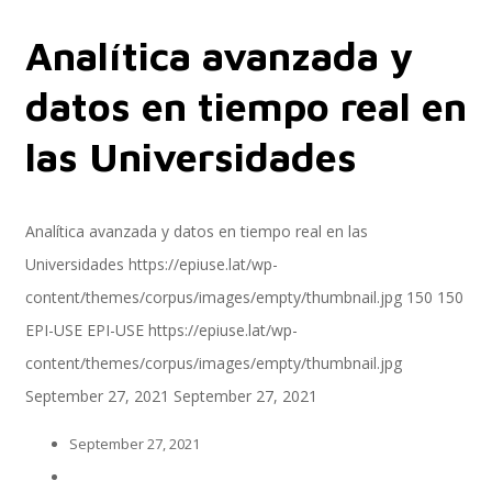
Analítica avanzada y
Servicios
datos en tiempo real en
las Universidades
Servicios y productos cloud
Analítica avanzada y datos en tiempo real en las
Universidades
https://epiuse.lat/wp-
SAP S/4 HANA
content/themes/corpus/images/empty/thumbnail.jpg
150
150
EPI-USE
EPI-USE
https://epiuse.lat/wp-
content/themes/corpus/images/empty/thumbnail.jpg
EPI-US4HANA
September 27, 2021
September 27, 2021
September 27, 2021
Assessment SAP S/4HANA