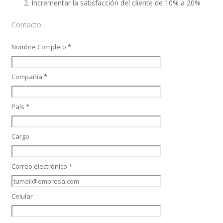
Incrementar la satisfacción del cliente de 10% a 20%
Contacto
SAP SuccessFactors Training Education
Nombre Completo *
Compañía *
Express Packages
País *
Soporte SuccessFactors
Cargo
Correo electrónico *
SAP Time & Attendance by Workforce Software
Celular
SAP Time and Attendance