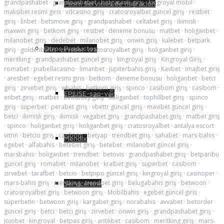
grandpashabet
·
grandpashabet
·
betgaranti giriş
·
kingroyal mobil
·
Prism Servicios de migración
maksibet resmi giris
·
vdcasino giriş
·
cratosroyalbet güncel giriş
·
restbet
giriş
·
Enbet
·
betsmove giriş
·
grandpashabet
·
celtabet giriş
·
ikimisli
·
maxwin giriş
·
betkom giriş
·
restbet
·
deneme bonusu
·
matbet
·
holiganbet
·
milanobet giriş
·
dedebet
·
milanobet giriş
·
onwin giriş
·
kalebet
·
betpark
Otros Productos
giriş
·
goldenbahis
·
zirvebet
·
cratosroyalbet giriş
·
holiganbet giriş
·
meritking
·
grandpashabet güncel giriş
·
kingroyal giriş
·
Kingroyal Giriş
·
romabet
·
piabellacasino
·
limanbet
·
jupiterbahis giriş
·
Kavbet
·
imajbet giriş
·
aresbet
·
egebet resmi giris
·
betkom
·
deneme bonusu
·
holiganbet
·
betci
giriş
·
zirvebet giriş
·
wbahis
·
betkom giriş
·
spinco
·
casibom giriş
·
casibom
·
EPIUSE-sap-var
enbet giriş
·
matbet
·
betturkey giriş
·
holiganbet
·
tophillbet giriş
·
spinco
giriş
·
süperbet
·
perabet giriş
·
vbettr güncel giriş
·
mavibet güncel giriş
·
betci
·
ikimisli giriş
·
ikimisli
·
vegabet giriş
·
grandpashabet giriş
·
matbet giriş
·
spinco
·
holiganbet giriş
·
holiganbet giriş
·
cratosroyalbet
·
antalya escort
vitrin
·
betcio giriş
·
casibom
·
betyap
·
trendbet giriş
·
sahabet
·
mars-bahis
·
Mendix
egebet
·
alfabahis
·
betebet giriş
·
betebet
·
milanobet güncel giriş
·
marsbahis
·
holiganbet
·
trendbet
·
betovis
·
grandpashabet giriş
·
betparibu
güncel giriş
·
romabet
·
milanobet
·
kralbet giriş
·
superbet
·
casibom
·
zirvebet
·
tarafbet
·
betcio
·
betpipo güncel giriş
·
kingroyal giriş
·
casinoper
·
mars-bahis giriş
·
meritking
·
trendbet giriş
·
belugabahis giriş
·
betwoon
·
ServiceNow
cratosroyalbet giriş
·
betwoon giriş
·
Mobilbahis
·
egebet güncel giris
·
süperbetin
·
betwoon giriş
·
kargabet giriş
·
norabahis
·
avvabet
·
betorder
güncel giriş
·
betci
·
betci giriş
·
zirvebet
·
onwin giriş
·
grandpashabet giriş
·
jojobet
·
kingroyal
·
betpas giriş
·
antikbet
·
casibom
·
meritking giriş
·
mars-