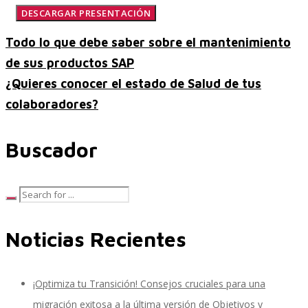
Todo lo que debe saber sobre el mantenimiento
SAP Travel OnDemand
de sus productos SAP
¿Quieres conocer el estado de Salud de tus
colaboradores?
Cloud Conveyer
Buscador
SAP Onpremise Servicios y Productos
Noticias Recientes
Gestión de Capital Humano SAP
¡Optimiza tu Transición! Consejos cruciales para una
SAP S/4 HANA Finanzas
migración exitosa a la última versión de Objetivos y