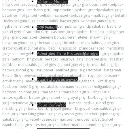
Variance Monitor
milanobet
·
zirvebet giriş
·
betoffice güncel giriş
·
grandpashabet
·
betpas
·
betnano giriş
·
interbahis giriş
·
superbetin
·
jojobet
·
grandpashabet giriş
·
betoffice
·
holiganbet
·
betkom
·
sahabet
·
betpas giriş
·
matbet giriş
·
betsilin
·
maksibet guncel giris
·
vevobahis
·
kavbet giriş
·
vdcasino güncel giriş
·
ngsbahis
·
enbet
·
imajbet
·
tophillbet
·
justintv
·
grandpashabet
·
betnano
Pay Recon
güncel giriş
·
Cratosslot Giriş
·
casibom giriş
·
jojobet
·
betnano
·
holiganbet
giriş
·
grandpashabet
·
deneme bonusu veren siteler
·
maxwin giriş
·
betwoon güncel giriş
·
betwoon giriş
·
hiltonbet
·
mars-bahis güncel giriş
·
cratosroyalbet güncel giriş
·
betci
·
Cratosslot
·
grandpashabet
·
marsbahis
Advanced Time Process Manager
giriş
·
sahabet giriş
·
matbet giriş
·
antikbet
·
casinoper güncel giriş
·
jojobet
giriş
·
betkom
·
kingroyal
·
perabet
·
kingroyal giriş
·
zirvebet giriş
·
atlasbet
·
antikbet
·
mars-bahis güncel giriş
·
jojobet güncel giriş
·
madridbet giriş
·
betovis güncel giriş
·
avrupabet
·
antikbet giriş
·
supertotobet
·
betgaranti
·
Betcio Giriş
·
betwoon
·
kingroyal mobil
·
milanobet
·
royalbet
·
teosbet
·
Connector Framework
antikbet giriş
·
mavibet giriş
·
süpertotobet
·
belugabahis
·
ikimisli giriş
·
Casibom
·
bets10 giriş
·
norabahis
·
betnano
·
casinoas
·
holiganbet giriş
·
betnano
·
coinbar giriş
·
mars-bahis
·
mars-bahis giriş
·
Enbet Giris
·
cratosroyalbet
·
betper giriş
·
enbet
·
kingroyal giriş
·
kralbet giriş
·
betorder
giriş
·
betsmove giriş
·
vbet
·
Betsat giriş
·
tumbet
·
betlike güncel giriş
·
Cloud Conveyor
meritking giriş
·
betturkey
·
kingroyal güncel
·
kingroyal
·
padişahbet giriş
·
betci giriş
·
meritking güncel giriş
·
vaycasino giriş
·
betebet
·
jojobet giriş
·
sahabet giriş
·
zirvebet
·
casinoas
·
mavibet
·
trendbet
·
Enbet Guncel
·
istanbulbahis giriş
·
restbet giriş
·
kulisbet
·
matbet
·
trendbet güncel giriş
·