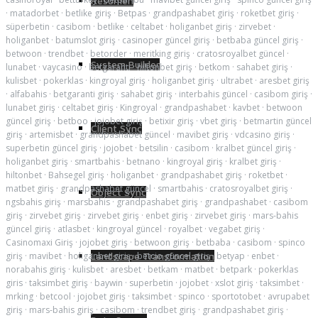
Resumen
·
matadorbet
·
betlike giriş
·
Betpas
·
grandpashabet giriş
·
roketbet giriş
·
süperbetin
·
casibom
·
betlike
·
celtabet
·
holiganbet giriş
·
zirvebet
·
holiganbet
·
batumslot giriş
·
casinoper güncel giriş
·
betbaba güncel giriş
·
betwoon
·
trendbet
·
betorder
·
meritking giriş
·
cratosroyalbet güncel
·
System Builder
lunabet
·
vaycasino
·
betgaranti
·
hiltonbet giriş
·
betkom
·
sahabet giriş
·
kulisbet
·
pokerklas
·
kingroyal giriş
·
holiganbet giriş
·
ultrabet
·
aresbet giriş
·
alfabahis
·
betgaranti giriş
·
sahabet giriş
·
interbahis güncel
·
casibom giriş
·
lunabet giriş
·
celtabet giriş
·
Kingroyal
·
grandpashabet
·
kavbet
·
betwoon
güncel giriş
·
betboo
·
jojobet giriş
·
betixir giriş
·
vbet giriş
·
betmartin güncel
Client Sync
giriş
·
artemisbet
·
grandpashabet güncel
·
mavibet giriş
·
vdcasino giriş
·
superbetin güncel giriş
·
jojobet
·
betsilin
·
casibom
·
kralbet güncel giriş
·
holiganbet giriş
·
smartbahis
·
betnano
·
kingroyal giriş
·
kralbet giriş
·
hiltonbet
·
Bahsegel giriş
·
holiganbet
·
grandpashabet giriş
·
roketbet
·
matbet giriş
·
grandpashabet güncel
·
smartbahis
·
cratosroyalbet giriş
·
Object Sync
ngsbahis giriş
·
marsbahis
·
grandpashabet giriş
·
grandpashabet
·
casibom
giriş
·
zirvebet giriş
·
zirvebet giriş
·
enbet giriş
·
zirvebet giriş
·
mars-bahis
güncel giriş
·
atlasbet
·
kingroyal güncel
·
royalbet
·
vegabet giriş
·
Casinomaxi Giriş
·
jojobet giriş
·
betwoon giriş
·
betbaba
·
casibom
·
spinco
giriş
·
mavibet
·
holiganbet giriş
·
betcio güncel giriş
·
betyap
·
enbet
·
Landscape Transformation
norabahis giriş
·
kulisbet
·
aresbet
·
betkam
·
matbet
·
betpark
·
pokerklas
giris
·
taksimbet giriş
·
baywin
·
superbetin
·
jojobet
·
xslot giriş
·
taksimbet
·
mrking
·
betcool
·
jojobet giriş
·
taksimbet
·
spinco
·
sportotobet
·
avrupabet
giriş
·
mars-bahis giriş
·
casibom
·
trendbet giriş
·
grandpashabet giriş
·