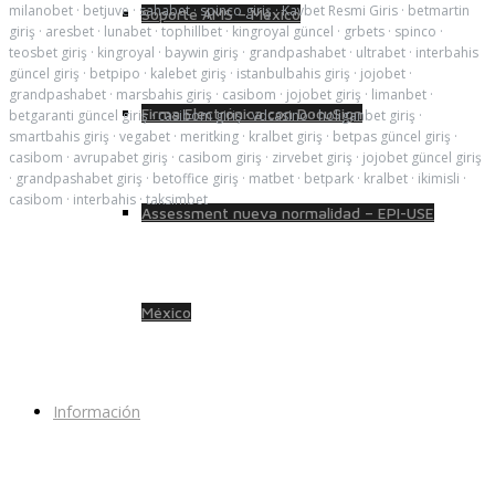
milanobet
·
betjuve
·
sahabet
·
spinco giriş
·
Kavbet Resmi Giris
·
betmartin
Soporte AMS – México
giriş
·
aresbet
·
lunabet
·
tophillbet
·
kingroyal güncel
·
grbets
·
spinco
·
teosbet giriş
·
kingroyal
·
baywin giriş
·
grandpashabet
·
ultrabet
·
interbahis
güncel giriş
·
betpipo
·
kalebet giriş
·
istanbulbahis giriş
·
jojobet
·
grandpashabet
·
marsbahis giriş
·
casibom
·
jojobet giriş
·
limanbet
·
Firma Electrónica con DocuSign
betgaranti güncel giriş
·
casibom giriş
·
vdcasino
·
holiganbet giriş
·
smartbahis giriş
·
vegabet
·
meritking
·
kralbet giriş
·
betpas güncel giriş
·
casibom
·
avrupabet giriş
·
casibom giriş
·
zirvebet giriş
·
jojobet güncel giriş
·
grandpashabet giriş
·
betoffice giriş
·
matbet
·
betpark
·
kralbet
·
ikimisli
·
casibom
·
interbahis
·
taksimbet
Assessment nueva normalidad – EPI-USE
México
Información