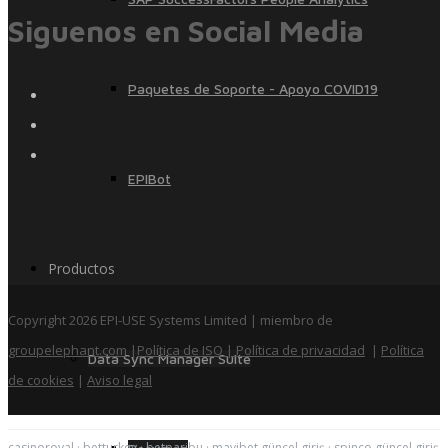
Siguenos en Social Media
Paquetes de Soporte - Apoyo COVID19
EPIBot
Productos
Copyright 2026 EPI-USE Systems Limited | miembro de
groupelephant.com
|
Política de ISO
| Política de privacidad
|
Política
Data Sync Manager Suite
de cookies
|
Aviso legal
casinoroyal
·
betturkey
·
betparibu
·
mavibet güncel giriş
·
spinco güncel giriş