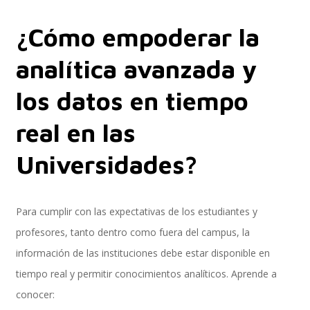
¿Cómo empoderar la
Implementación SAP SuccessFactors
analítica avanzada y
los datos en tiempo
Implementación Nómina Cloud Sap
real en las
Universidades?
SAP SuccessFactors Employee Central
Para cumplir con las expectativas de los estudiantes y
profesores, tanto dentro como fuera del campus, la
Implementación Employee Central Payroll
información de las instituciones debe estar disponible en
tiempo real y permitir conocimientos analíticos. Aprende a
conocer:
Learning and Development