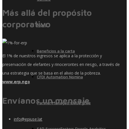
Más allá del propósito
corporativo
Móvil
Beneficios a la carta
El 1% de nuestros ingresos se aplica a la protección y
preservación de elefantes y rinocerontes en riesgo, a través de
una estrategia que se basa en el alivio de la pobreza.
CFDI Automation Nómina
www.erp.ngo
Envíanos un mensaje
Partner Managed Cloud Chile
info@epiuse.lat
SAP SuccessFactors People Analytics