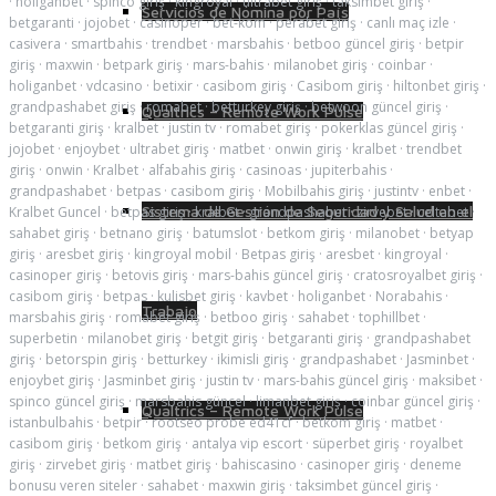
·
holiganbet
·
spinco giriş
·
kingroyal
·
ultrabet giriş
·
taksimbet giriş
·
Servicios de Nómina por País
betgaranti
·
jojobet
·
casinoper
·
bet-kom
·
perabet giriş
·
canlı maç izle
·
casivera
·
smartbahis
·
trendbet
·
marsbahis
·
betboo güncel giriş
·
betpir
giriş
·
maxwin
·
betpark giriş
·
mars-bahis
·
milanobet giriş
·
coinbar
·
holiganbet
·
vdcasino
·
betixir
·
casibom giriş
·
Casibom giriş
·
hiltonbet giriş
·
grandpashabet giriş
·
romabet
·
betturkey giriş
·
betwoon güncel giriş
·
Qualtrics – Remote Work Pulse
betgaranti giriş
·
kralbet
·
justin tv
·
romabet giriş
·
pokerklas güncel giriş
·
jojobet
·
enjoybet
·
ultrabet giriş
·
matbet
·
onwin giriş
·
kralbet
·
trendbet
giriş
·
onwin
·
Kralbet
·
alfabahis giriş
·
casinoas
·
jupiterbahis
·
grandpashabet
·
betpas
·
casibom giriş
·
Mobilbahis giriş
·
justintv
·
enbet
·
Sistema de Gestión de Seguridad y Salud en el
Kralbet Guncel
·
betpas giriş
·
kralbet
·
grandpashabet
·
zirvebet
·
celtabet
·
sahabet giriş
·
betnano giriş
·
batumslot
·
betkom giriş
·
milanobet
·
betyap
giriş
·
aresbet giriş
·
kingroyal mobil
·
Betpas giriş
·
aresbet
·
kingroyal
·
casinoper giriş
·
betovis giriş
·
mars-bahis güncel giriş
·
cratosroyalbet giriş
·
casibom giriş
·
betpas
·
kulisbet giriş
·
kavbet
·
holiganbet
·
Norabahis
·
Trabajo
marsbahis giriş
·
romabet giriş
·
betboo giriş
·
sahabet
·
tophillbet
·
superbetin
·
milanobet giriş
·
betgit giriş
·
betgaranti giriş
·
grandpashabet
giriş
·
betorspin giriş
·
betturkey
·
ikimisli giriş
·
grandpashabet
·
Jasminbet
·
enjoybet giriş
·
Jasminbet giriş
·
justin tv
·
mars-bahis güncel giriş
·
maksibet
·
spinco güncel giriş
·
marsbahis güncel
·
limanbet giriş
·
coinbar güncel giriş
·
Qualtrics – Remote Work Pulse
istanbulbahis
·
betpir
·
rootseo probe ed41cf
·
betkom giriş
·
matbet
·
casibom giriş
·
betkom giriş
·
antalya vip escort
·
süperbet giriş
·
royalbet
giriş
·
zirvebet giriş
·
matbet giriş
·
bahiscasino
·
casinoper giriş
·
deneme
bonusu veren siteler
·
sahabet
·
maxwin giriş
·
taksimbet güncel giriş
·