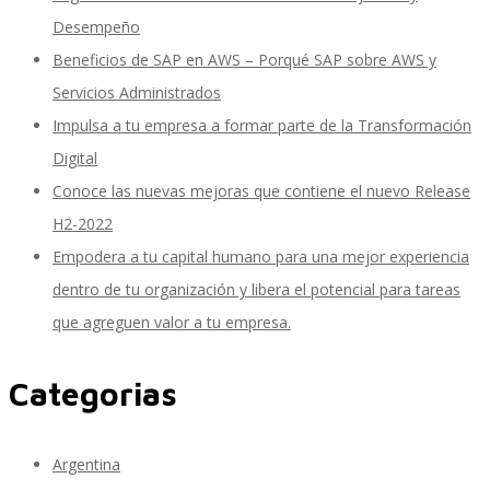
Desempeño
Beneficios de SAP en AWS – Porqué SAP sobre AWS y
SAP Finanzas Facturación Electronica
Servicios Administrados
Impulsa a tu empresa a formar parte de la Transformación
Digital
SAP Finanzas Mi Banca Solidaria
Conoce las nuevas mejoras que contiene el nuevo Release
H2-2022
Empodera a tu capital humano para una mejor experiencia
SAP NetWeaver
dentro de tu organización y libera el potencial para tareas
que agreguen valor a tu empresa.
Categorias
Soporte SAP
Argentina
Gestión de Desempeño Empresarial SAP