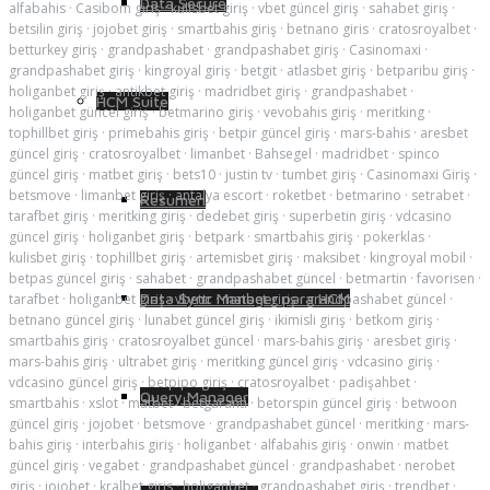
Data Secure
alfabahis
·
Casibom giriş
·
kulisbet giriş
·
vbet güncel giriş
·
sahabet giriş
·
betsilin giriş
·
jojobet giriş
·
smartbahis giriş
·
betnano giris
·
cratosroyalbet
·
betturkey giriş
·
grandpashabet
·
grandpashabet giriş
·
Casinomaxi
·
grandpashabet giriş
·
kingroyal giriş
·
betgit
·
atlasbet giriş
·
betparibu giriş
·
holiganbet giriş
·
antikbet giriş
·
madridbet giriş
·
grandpashabet
·
HCM Suite
holiganbet güncel giriş
·
betmarino giriş
·
vevobahis giriş
·
meritking
·
tophillbet giriş
·
primebahis giriş
·
betpir güncel giriş
·
mars-bahis
·
aresbet
güncel giriş
·
cratosroyalbet
·
limanbet
·
Bahsegel
·
madridbet
·
spinco
güncel giriş
·
matbet giriş
·
bets10
·
justin tv
·
tumbet giriş
·
Casinomaxi Giriş
·
betsmove
·
limanbet giriş
·
antalya escort
·
roketbet
·
betmarino
·
setrabet
·
Resumen
tarafbet giriş
·
meritking giriş
·
dedebet giriş
·
superbetin giriş
·
vdcasino
güncel giriş
·
holiganbet giriş
·
betpark
·
smartbahis giriş
·
pokerklas
·
kulisbet giriş
·
tophillbet giriş
·
artemisbet giriş
·
maksibet
·
kingroyal mobil
·
betpas güncel giriş
·
sahabet
·
grandpashabet güncel
·
betmartin
·
favorisen
·
Data Sync Manager para HCM
tarafbet
·
holiganbet giriş
·
vbettr
·
matbet giriş
·
grandpashabet güncel
·
betnano güncel giriş
·
lunabet güncel giriş
·
ikimisli giriş
·
betkom giriş
·
smartbahis giriş
·
cratosroyalbet güncel
·
mars-bahis giriş
·
aresbet giriş
·
mars-bahis giriş
·
ultrabet giriş
·
meritking güncel giriş
·
vdcasino giriş
·
vdcasino güncel giriş
·
betpipo giriş
·
cratosroyalbet
·
padişahbet
·
Query Manager
smartbahis
·
xslot
·
matbet
·
betgaranti
·
betorspin güncel giriş
·
betwoon
güncel giriş
·
jojobet
·
betsmove
·
grandpashabet güncel
·
meritking
·
mars-
bahis giriş
·
interbahis giriş
·
holiganbet
·
alfabahis giriş
·
onwin
·
matbet
güncel giriş
·
vegabet
·
grandpashabet güncel
·
grandpashabet
·
nerobet
giriş
·
jojobet
·
kralbet giris
·
holiganbet
·
grandpashabet giriş
·
trendbet
·