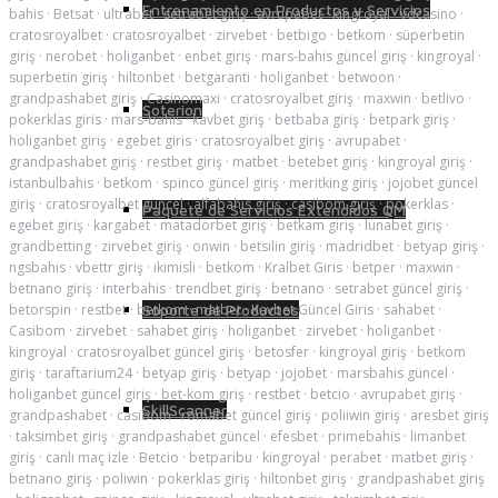
Entrenamiento en Productos y Servicios
bahis
·
Betsat
·
ultrabet
·
setrabet giriş
·
avrupabet
·
kingroyal
·
vdcasino
·
cratosroyalbet
·
cratosroyalbet
·
zirvebet
·
betbigo
·
betkom
·
süperbetin
giriş
·
nerobet
·
holiganbet
·
enbet giriş
·
mars-bahis güncel giriş
·
kingroyal
·
superbetin giriş
·
hiltonbet
·
betgaranti
·
holiganbet
·
betwoon
·
grandpashabet giriş
·
Casinomaxi
·
cratosroyalbet giriş
·
maxwin
·
betlivo
·
Soterion
pokerklas giris
·
mars-bahis
·
kavbet giriş
·
betbaba giriş
·
betpark giriş
·
holiganbet giriş
·
egebet giris
·
cratosroyalbet giriş
·
avrupabet
·
grandpashabet giriş
·
restbet giriş
·
matbet
·
betebet giriş
·
kingroyal giriş
·
istanbulbahis
·
betkom
·
spinco güncel giriş
·
meritking giriş
·
jojobet güncel
giriş
·
cratosroyalbet güncel
·
alfabahis giriş
·
casibom giriş
·
pokerklas
·
Paquete de Servicios Extendidos QM
egebet giriş
·
kargabet
·
matadorbet giriş
·
betkam giriş
·
lunabet giriş
·
grandbetting
·
zirvebet giriş
·
onwin
·
betsilin giriş
·
madridbet
·
betyap giriş
·
ngsbahis
·
vbettr giriş
·
ikimisli
·
betkom
·
Kralbet Giris
·
betper
·
maxwin
·
betnano giriş
·
interbahis
·
trendbet giriş
·
betnano
·
setrabet güncel giriş
·
betorspin
·
restbet
·
betkom
·
matbet
·
Kavbet Güncel Giris
·
sahabet
·
Soporte de Productos
Casibom
·
zirvebet
·
sahabet giriş
·
holiganbet
·
zirvebet
·
holiganbet
·
kingroyal
·
cratosroyalbet güncel giriş
·
betosfer
·
kingroyal giriş
·
betkom
giriş
·
taraftarium24
·
betyap giriş
·
betyap
·
jojobet
·
marsbahis güncel
·
holiganbet güncel giriş
·
bet-kom giriş
·
restbet
·
betcio
·
avrupabet giriş
·
SkillScanner
grandpashabet
·
casibom
·
romabet güncel giriş
·
poliiwin giriş
·
aresbet giriş
·
taksimbet giriş
·
grandpashabet güncel
·
efesbet
·
primebahis
·
limanbet
giriş
·
canlı maç izle
·
Betcio
·
betparibu
·
kingroyal
·
perabet
·
matbet giriş
·
betnano giriş
·
poliwin
·
pokerklas giriş
·
hiltonbet giriş
·
grandpashabet giriş