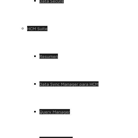
Data Secure
HCM Suite
Resumen
Data Sync Manager para HCM
Query Manager