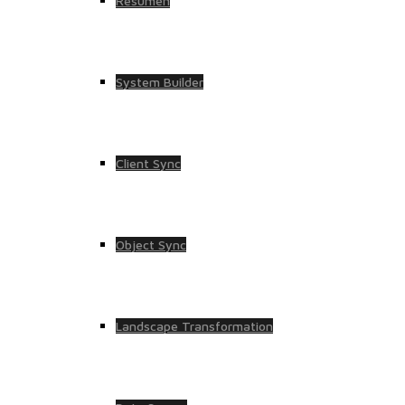
Resumen
System Builder
Client Sync
Object Sync
Landscape Transformation