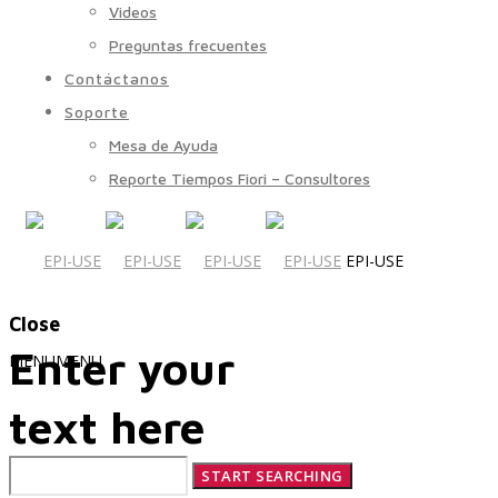
Videos
Preguntas frecuentes
Contáctanos
Soporte
Mesa de Ayuda
Reporte Tiempos Fiori – Consultores
EPI-USE
Close
Enter your
MENU
MENU
text here
Quiénes Somos