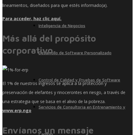
lineamientos, diseñados para que estés informado(a).
Para acceder, haz clic aquí.
Inteligencia de Negocios
Más allá del propósito
corporativo
Desarrollo de Software Personalizado
Control de Calidad y Pruebas de Software
El 1% de nuestros ingresos se aplica a la protección y
preservación de elefantes y rinocerontes en riesgo, a través de
una estrategia que se basa en el alivio de la pobreza.
Servicios de Consultoría en Entrenamiento y
www.erp.ngo
Envíanos un mensaje
Cambio