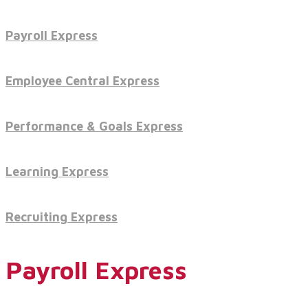
Payroll Express
Servicios
Employee Central Express
Servicios y productos cloud
Performance & Goals Express
Learning Express
SAP S/4 HANA
Recruiting Express
EPI-US4HANA
Payroll Express
Assessment SAP S/4HANA