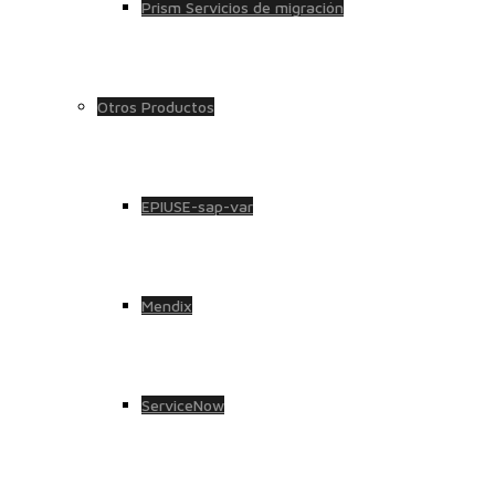
Prism Servicios de migración
Otros Productos
EPIUSE-sap-var
Mendix
ServiceNow