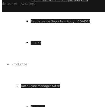
de cookies
|
Aviso legal
Paquetes de Soporte - Apoyo COVID19
EPIBot
Productos
Data Sync Manager Suite