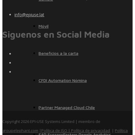
info@epiuse.lat
Móvil
Siguenos en Social Media
Beneficios a la carta
CFDI Automation Nómina
Partner Managed Cloud Chile
Copyright 2026 EPI-USE Systems Limited | miembro de
groupelephant.com
|
Política de ISO
| Política de privacidad
|
Política
SAP SuccessFactors People Analytics