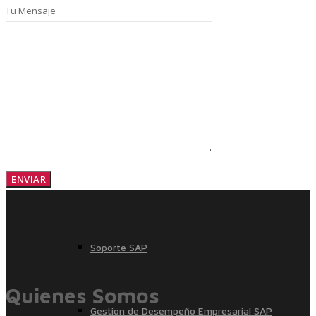
Tu Mensaje
SAP Finanzas Facturación Electronica
SAP Finanzas Mi Banca Solidaria
SAP NetWeaver
Soporte SAP
Quienes Somos
Gestión de Desempeño Empresarial SAP