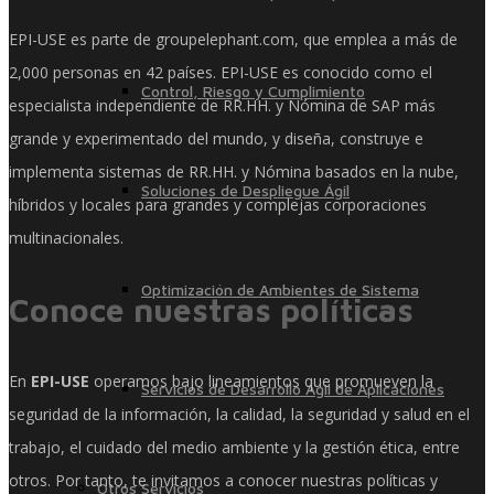
EPI-USE es parte de groupelephant.com, que emplea a más de
2,000 personas en 42 países. EPI-USE es conocido como el
Control, Riesgo y Cumplimiento
especialista independiente de RR.HH. y Nómina de SAP más
grande y experimentado del mundo, y diseña, construye e
implementa sistemas de RR.HH. y Nómina basados ​​en la nube,
Soluciones de Despliegue Ágil
híbridos y locales para grandes y complejas corporaciones
multinacionales.
Optimización de Ambientes de Sistema
Conoce nuestras políticas
En
EPI-USE
operamos bajo lineamientos que promueven la
Servicios de Desarrollo Ágil de Aplicaciones
seguridad de la información, la calidad, la seguridad y salud en el
trabajo, el cuidado del medio ambiente y la gestión ética, entre
otros. Por tanto, te invitamos a conocer nuestras políticas y
Otros Servicios