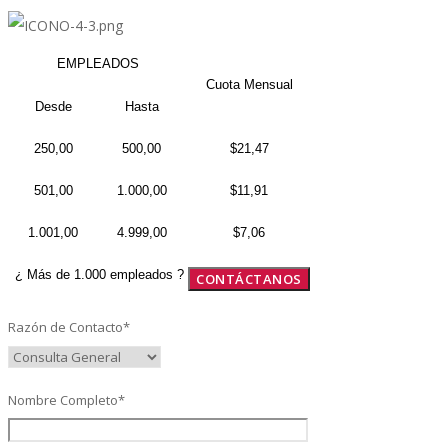
EMPLEADOS
SAP SuccessFactors Training Education
Cuota Mensual
Desde
Hasta
250,00
500,00
$21,47
Express Packages
501,00
1.000,00
$11,91
1.001,00
4.999,00
$7,06
Soporte SuccessFactors
¿ Más de 1.000 empleados ?
CONTÁCTANOS
Razón de Contacto*
SAP Time & Attendance by Workforce Software
Nombre Completo*
SAP Time and Attendance