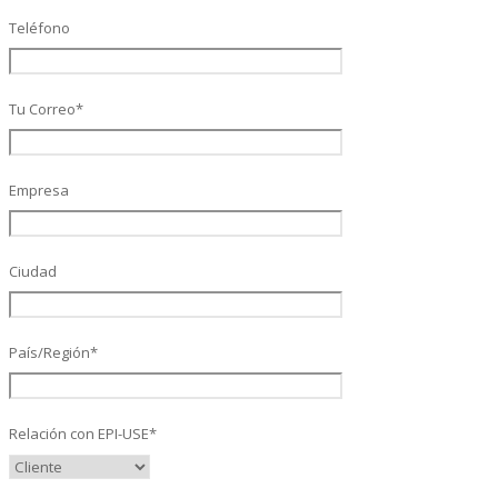
Teléfono
SAP Travel OnDemand
Tu Correo*
Cloud Conveyer
Empresa
Ciudad
SAP Onpremise Servicios y Productos
País/Región*
Gestión de Capital Humano SAP
Relación con EPI-USE*
SAP S/4 HANA Finanzas